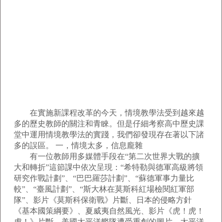
在實施新課程改革的今天，情境教學法受到越來越
多的歷史教師的關注和青睞。但是仔細考察高中歷史課
堂中運用情境教學法的實踐，我們卻發現存在著以下諸
多的誤區。 一，情境太多，信息龐雜
有一位教師用多媒體手段在“第二次世界大戰的擴
大和轉折”這節課中依次呈現：“希特勒與德軍高級將領
研究作戰計劃”、“巴巴羅莎計劃”、“蘇德軍事力量比
較”、“臺風計劃”、“斯大林在莫斯科紅場檢閱紅軍部
隊”、影片《莫斯科保衛戰》片斷、日本的侵略方針
《基本國策綱要》、夏威夷自然風光、影片《虎！虎！
虎！》片斷、美國太平洋艦隊遭受重創的圖片、太平洋