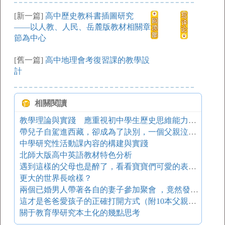
[新一篇]
高中歷史教科書插圖研究
——以人教、人民、岳麓版教材相關章
節為中心
[舊一篇]
高中地理會考復習課的教學設
計
相關閱讀
教學理論與實踐 應重視初中學生歷史思維能力的培養
帶兒子自駕進西藏，卻成為了訣別，一個父親泣血的懺悔！
中學研究性活動課內容的構建與實踐
北師大版高中英語教材特色分析
遇到這樣的父母也是醉了，看看寶寶們可愛的表情，太樂了！
更大的世界長啥樣？
兩個已婚男人帶著各自的妻子參加聚會 ，竟然發生了這種事
這才是爸爸愛孩子的正確打開方式（附10本父親節必入繪本）
關于教育學研究本土化的幾點思考