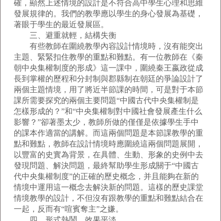
確，顯然上述情境的設計是不符合高中學生心理和思維
發展規律的。我們的教學應以學生的身心發展為基礎，
著眼于學生的最近發展區。
三、避重就輕，結構失衡
有些教師在圍繞教學內容設計情境時，沒有能突出
主題、緊緊扣住教學的重點和難點。有一位教師在《秦
朝中央集權制度的形成》這一課中，圍繞秦王嬴政從成
長到掌權的歷程和分封制與郡縣制在朝廷的爭論設計了
兩個主題情境，用了將近半節課的時間，可是對于本節
課所需要探究的兩個主要問題“中國古代中央集權制是
怎樣形成的？”和“中央集權制對中國社會發展產生什么
影響？”卻著墨太少，教師所做的僅僅是依據學生手中
的課本作適當的講解。而這兩個問題是本節課教學的重
點和難點，教師在設計情境時應圍繞這兩個問題展開，
以豐富的史實為背景，在具體、生動、形象的史例中去
發現問題、解決問題，最終幫助學生形成關于“中國古
代中央集權制度”的正確的歷史概念，并且能夠在新的
情境中運用這一概念去解決新的問題。這樣的歷史課堂
情境教學的設計，不但沒有跟教學的重點和難點結合在
一起，反而有“喧賓奪主”之嫌。
四、形式熱鬧，效果平淡