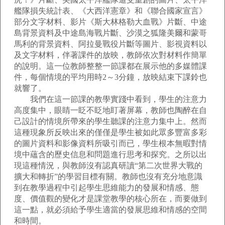
艦隊損失統計表、《大西洋憲章》和《聯合國家宣言》
部分文字材料、影片《斯大林格勒大血戰》片斷、中途
島背景資料及中途島海戰片斷、沙漠之狐隆美爾和蒙哥
馬利的背景資料、阿拉曼戰役片斷等圖片、影視資料以
及文字材料，伴著課件的放映，教師依次對材料作簡單
的說明。這一位教師整整一節課都在展示他的多媒體課
件，每個情境的平均用時2～3分鐘，放映結束下課鈴也
就響了。
我們在這一節課的教學實踐中看到，學生的注意力
高度集中，眼睛一眨不眨地盯著屏幕，教師也陶醉在自
己設計的情境所帶來的學生聽課的注意力集中上。然而
這種現象所反映出來的僅僅是學生被如此眾多豐富多彩
的圖片資料和影像資料所吸引而已，學生根本無暇對情
境中蘊含的歷史信息和問題進行思考和探究。之所以出
現這種情況，與教師沒有認真研讀“第二次世界大戰的
擴大和轉折”的學習目標有關。教師也沒有充分地意識
到在教學過程中引起學生思維能力的發展和情感、態
度、價值觀的變化才是課堂教學的核心所在，而要做到
這一點，就必須給予學生適當的發展思維和情感的空間
和時間。