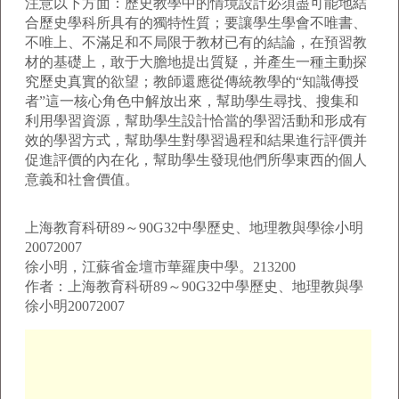
注意以下方面：歷史教學中的情境設計必須盡可能地結
合歷史學科所具有的獨特性質；要讓學生學會不唯書、
不唯上、不滿足和不局限于教材已有的結論，在預習教
材的基礎上，敢于大膽地提出質疑，并產生一種主動探
究歷史真實的欲望；教師還應從傳統教學的“知識傳授
者”這一核心角色中解放出來，幫助學生尋找、搜集和
利用學習資源，幫助學生設計恰當的學習活動和形成有
效的學習方式，幫助學生對學習過程和結果進行評價并
促進評價的內在化，幫助學生發現他們所學東西的個人
意義和社會價值。
上海教育科研89～90G32中學歷史、地理教與學徐小明
20072007
徐小明，江蘇省金壇市華羅庚中學。213200
作者：上海教育科研89～90G32中學歷史、地理教與學
徐小明20072007