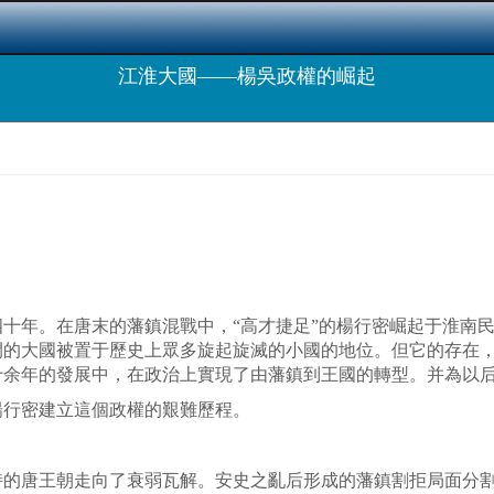
江淮大國――楊吳政權的崛起
年。在唐末的藩鎮混戰中，“高才捷足”的楊行密崛起于淮南民
間的大國被置于歷史上眾多旋起旋滅的小國的地位。但它的存在
十余年的發展中，在政治上實現了由藩鎮到王國的轉型。并為以
行密建立這個政權的艱難歷程。
唐王朝走向了衰弱瓦解。安史之亂后形成的藩鎮割拒局面分割