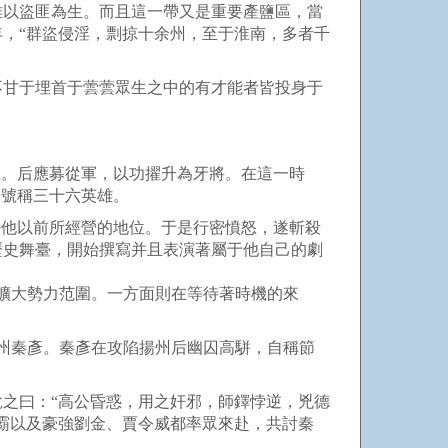
以盜匪為生。而且這一帶又是重要產鹽區，當
，“群盜侵淫，剽掠十余州，至于淮南，多者千
甘于埋首于蕓蕓眾生之中的有才能者皆投身于
。后應募從軍，以功擢升為牙將。在這一時
人號稱三十六英雄。
他以前所經營的地位。于是行密憤怒，遂斬殺
歷史舞臺，開始撰寫并且表演著屬于他自己的劇
擴大勢力范圍。一方面則在等待著時機的來
州秦彥。秦彥在攻陷揚州后幽囚高駢，自稱節
之曰：“高公昏惑，用之奸邪，師鐸悖逆，兇德
霸以及豪強劉金、賈令威都率眾來赴，共討秦