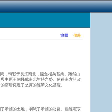
簡體
傳統
間，轉戰于長江南北，開創楊吳基業。雖然由
，與中原王朝幾成南北對峙之勢。使得南方諸政
后的南唐奠定了堅實的經濟文化基礎。
了帝國的土地，削減了帝國的財富。雖經憲宗