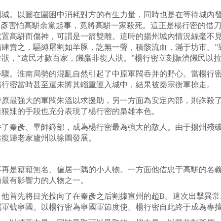
。以圖在圍困中消耗對方的有生力量，同時也是在等待城內發
秦彥害怕高駢余黨起事，竟將高駢一家殺死。這正是楊行密的借
處置高駢而傷神，可謂是一箭雙雕。這時的揚州城內情況絲毫不見
詣肆賣之，驅縛屠割如羊豚，訖無一聲，積骸流血，滿于坊市。”
狀，“遺民才數百家，饑羸非復人狀。”楊行密立刻賑濟饑民以
。淮南局勢的混亂自然引起了中原軍閥吞并的野心。當楊行密
楊行密當時甚至還未將其輜重運入城中，結果被秦宗衡軍掠走。
最強大的軍閥朱溫以求援助，另一方面為安定內部，則誅殺了
樣狠辣的手段也充分表現了楊行密的梟雄本色。
秦彥、畢師鐸部，成為楊行密最為強大的敵人。由于揚州殘破
遂復歸老家廬州以徐圖發展。
是籍籍無名、偏居一隅的小人物。一方面他借忠于高駢的名義
南最有影響力的人物之一。
首先將目光投向了在秦彥之后割據宣州的趙B。這次出擊異常
賜軍號寧國。以楊行密為寧國軍節度使。楊行密自此終于成為專