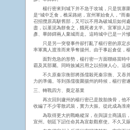
楊行密來到城下并不急于攻城，只是筑寨圍城
是“城中乏食，樵采路絕，宣州軍始食人，”而
召招攬原高駢舊部，又可以不用為破城后如何
盡，以堇泥為餅食之，餓死者太半。宣軍掠人
彥、畢師鐸兩人棄城而走。這時城中已是一片慘
只是另一突發事件卻打亂了楊行密的原定步驟
率軍萬人渡淮而來爭奪揚州。由于事起倉促，
面對危急的形勢，楊行密一方面聯絡當時中原
霸及其部屬。同時族滅呂用之以招徠人心。這
不久原秦宗衡部將孫儒殺死秦宗衡、又吞并了
力的準備。等到孫儒復圍揚州的時候，楊行密
三、轉戰四方、奠定基業
再次回到廬州的楊行密已是脫胎換骨，他不再
收編了不少零散武裝，實力大振。從此成為淮
為取得更大的戰略縱深，在與謀士商議后，他
宣州。朝廷下詔任命其為宣歙觀察使。不久又