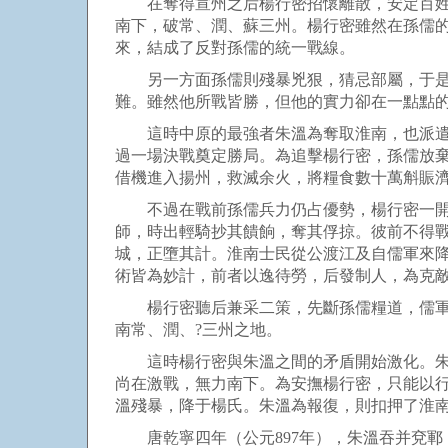
在奪得宣州之后楊行密招懷離散，安定百姓，
南下，破常、潤、蘇三州。楊行密雖然在孫儒
來，結成了反對孫儒的統一戰線。
另一方面孫儒則殘暴兇狠，猜忌部屬，于是部
難。雖然他所戰皆勝，但他的實力卻在一點點
這時中原的最強者朱溫為奪取淮南，也派遣大
過一場決戰奠定勝局。為追擊楊行密，孫儒放棄
借機進入揚州，救滅余火，將糧食數十萬斛賑
不過在戰前孫儒兵力仍占優勢，楊行密一開始
師，時出輕騎抄其饋餉，奪其俘掠。彼前不得戰
城，正墮其計。淮南士民從公渡江及自儒軍來
術皆為妙計，前者以逸待勞，后發制人，為克
楊行密聽后兼采二策，先斷孫儒糧道，儒軍中
南常、潤、?三州之地。
這時楊行密與朱溫之間的矛盾開始激化。朱溫
尚在激戰，無力南下。為安撫楊行密，只能以
溫殘暴，降于楊氏。朱溫為報復，則扣押了淮
唐乾寧四年（公元897年），朱溫吞并兗鄆