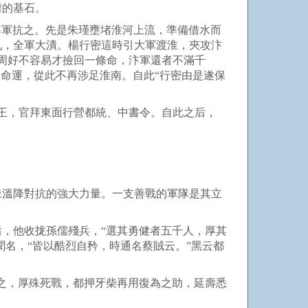
權的基石。
軍抗之。先是朱瑾壅堵淮河上流，準備借水而
亂，全軍大潰。楊行密這時引大軍渡淮，夾攻汴
周好不容易才撿回一條命，汴軍還者不滿千
命運，從此不再涉足淮南。自此“行密由是遂保
王，官拜東面行營都統、中書令。自此之后，
溫降對抗的強大力量。一支善戰的軍隊是其立
，他收拢孫儒殘兵，“選其勇健者五千人，厚其
聞名，“皆以酷烈自矜，時通名蔡賊云。”黑云都
之，厚殊死戰，都押牙柴再用復為之助，延壽悉