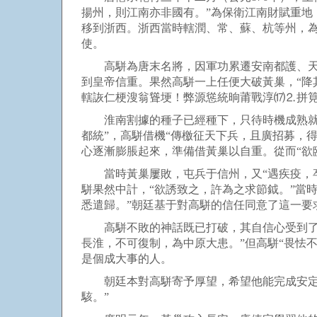
揚州，則江南亦非國有。”為保衛江南財賦重
移到浙西。浙西當時轄潤、常、蘇、杭等州，
使。
高駢為唐末名將，因軍功累遷安南都護、天平
到皇帝信重。果然高駢一上任便大破黃巢，“降
轄詼仁梗溲翁聳埂！弊源慫統晌莆戰淳⒄⒉拼筧
淮南割據的種子已經種下，只待時機成熟就會
都統”，高駢借機“傳檄征天下兵，且廣招募，
心逐漸膨脹起來，準備借黃巢以自重。從而“欲
當時黃巢屢敗，屯兵于信州，又“遇疾疫，卒
駢果然中計，“欲誘致之，許為之求節鉞。”當
悉遣歸。”朝廷基于對高駢的信任同意了這一要
高駢不敗的神話既已打破，其自信心受到了嚴
長淮，不可復制，為中原大患。”但高駢“畏怯
是個成大事的人。
朝廷本對高駢寄予厚望，希望他能完成安定東
駭。”