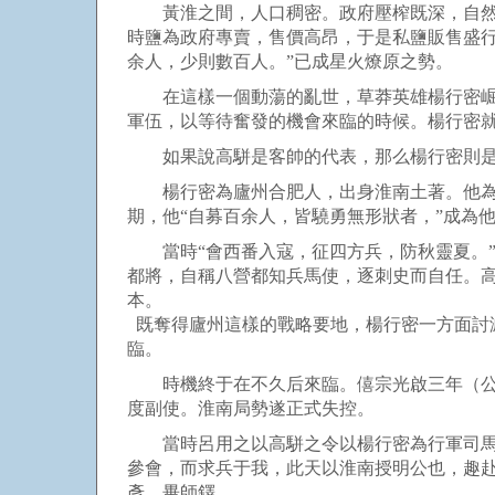
黃淮之間，人口稠密。政府壓榨既深，自然災
時鹽為政府專賣，售價高昂，于是私鹽販售盛
余人，少則數百人。”已成星火燎原之勢。
在這樣一個動蕩的亂世，草莽英雄楊行密崛起
軍伍，以等待奮發的機會來臨的時候。楊行密
如果說高駢是客帥的代表，那么楊行密則是
楊行密為廬州合肥人，出身淮南土著。他為人
期，他“自募百余人，皆驍勇無形狀者，”成為
當時“會西番入寇，征四方兵，防秋靈夏。”
都將，自稱八營都知兵馬使，逐刺史而自任。
本。
既奪得廬州這樣的戰略要地，楊行密一方面討
臨。
時機終于在不久后來臨。僖宗光啟三年（公元
度副使。淮南局勢遂正式失控。
當時呂用之以高駢之令以楊行密為行軍司馬，
參會，而求兵于我，此天以淮南授明公也，趣
彥、畢師鐸。