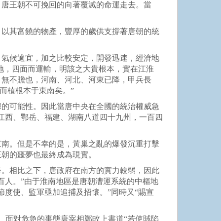
。唐王朝不可挽回的向著覆滅的命運走去。當
以其富饒的物產，豐厚的歲供支撐著唐朝的統
氣候適宜，加之比較安定，開發迅速，經濟地
地，四面而運輸，明該之大貴根本，實在江淮
，無不贍也，河南、河北、河東已降，甲兵長
而植根本于東南矣。”
的可能性。因此當唐中央在全國的統治權威急
江西、鄂岳、福建、湖南八道四十九州，一百四
南。但是不幸的是，黃巢之亂的爆發沉重打擊
王朝的噩夢也最終成為現實。
。相比之下，唐政府在南方的實力較弱，因此
百人。”由于淮南地區是唐朝漕運系統的中樞地
度使、監軍亟加追捕及招懷。”同時又“賜宣
。面對危急的事態唐宰相鄭畋上書道“若使賊陷