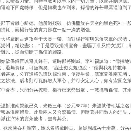
以積蓄力量。同時爭取可以爭取的一切力量，以圖共制孫儒。
的逼迫下四處轉移，但是轉機也在到來。孫儒的鋒芒畢露逼迫到了
下皆離心離德。他所過殘破，仿佛盤旋在天空的黑色死神一般
的損耗，而楊行密的實力卻在一點一滴的增強。
將龐師古進攻至于天長一帶。面對楊行密與朱溫夾擊的形勢，
揚州，精銳盡出，“于是悉毀揚州廬舍，盡驅丁壯及婦女渡江，
濟難民，從而切斷了孫儒的歸路。
欲保銅官以避其鋒芒。這時部將劉威、李神福諫道：“儒掃地
，退無資糧，可坐擒矣。”謀士戴克規也說：“儒與我相持數年
降者甚眾，公宜遣將先護送歸淮南，使復生業，儒軍聞淮南安堵，
敵之妙法。后者則可瓦解敵人軍心，并可安定人心，頗有宏圖之
食盡，只能分兵掠糧。楊行密乘勢出擊，一戰擒斬孫儒。其余
對淮南覬覦已久，光啟三年（公元887年）朱溫就借朝廷之名
行密為淮南留后。此后兩人又合擊孫儒。但隨著共同敵人的消失
南派往汴宋的賣茶使者，盡奪其茶。
，欲乘勝吞并淮南，遂以名將龐師古、葛從周統兵十余萬，分兵