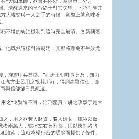
在“大閱軍師，欲兼并兩浙，為孫策三分之
聞。清醒過來的皇帝終于對其失望，下詔削奪其
地方大權交與一人之手的時候，實際上就意味著
賦。
朽不堪的統治機制到這時完全崩潰。各新興藩
。他既然這樣對待朝廷，其部將難免不生效尤
，旌旗甲兵甚盛。”而唐王朝鞭長莫及，無力
。江湖方士呂用之投其所好，得到高駢信任，竟
”而與舊部卻日見疏遠。
用之“退賢進不肖，淫刑濫賞，駢之政事于是大
知之，用之欲奪人財貨，略人婦女，輒誣以叛
戰者兩萬人，號稱左右莫邪都，用以挾制諸將。
進犯淮南，這就為楊行密的崛起而提供了條件。