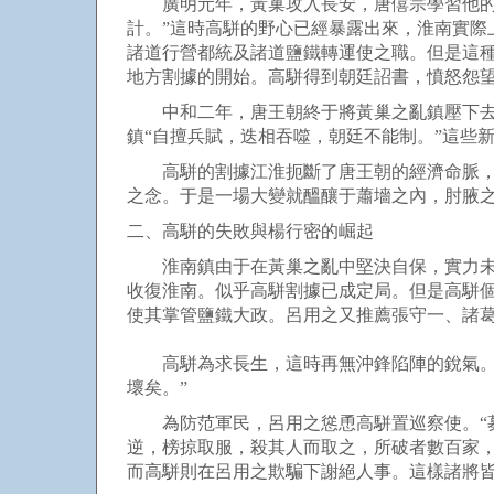
廣明元年，黃巢攻入長安，唐僖宗學習他的祖
計。”這時高駢的野心已經暴露出來，淮南實
諸道行營都統及諸道鹽鐵轉運使之職。但是這
地方割據的開始。高駢得到朝廷詔書，憤怒怨
中和二年，唐王朝終于將黃巢之亂鎮壓下去，
鎮“自擅兵賦，迭相吞噬，朝廷不能制。”這些
高駢的割據江淮扼斷了唐王朝的經濟命脈，為
之念。于是一場大變就醞釀于蕭墻之內，肘腋之
二、高駢的失敗與楊行密的崛起
淮南鎮由于在黃巢之亂中堅決自保，實力未受
收復淮南。似乎高駢割據已成定局。但是高駢個
使其掌管鹽鐵大政。呂用之又推薦張守一、諸葛
高駢為求長生，這時再無沖鋒陷陣的銳氣。他
壞矣。”
為防范軍民，呂用之慫恿高駢置巡察使。“募
逆，榜掠取服，殺其人而取之，所破者數百家
而高駢則在呂用之欺騙下謝絕人事。這樣諸將