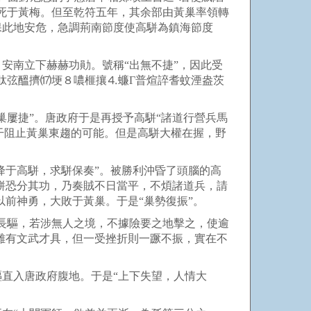
死于黃梅。但至乾符五年，其余部由黃巢率領轉
保此地安危，急調荊南節度使高駢為鎮海節度
南立下赫赫功勛。號稱“出無不捷”，因此受
肽弦醞擠⒄埂８噥榧攘⒋蠊Γ普煊誶耆蚊湮盎茨
屢捷”。唐政府于是再授予高駢“諸道行營兵馬
才干阻止黃巢東趨的可能。但是高駢大權在握，野
降于高駢，求駢保奏”。被勝利沖昏了頭腦的高
駢恐分其功，乃奏賊不日當平，不煩諸道兵，請
以前神勇，大敗于黃巢。于是“巢勢復振”。
長驅，若涉無人之境，不據險要之地擊之，使逾
雖有文武才具，但一受挫折則一蹶不振，實在不
直入唐政府腹地。于是“上下失望，人情大