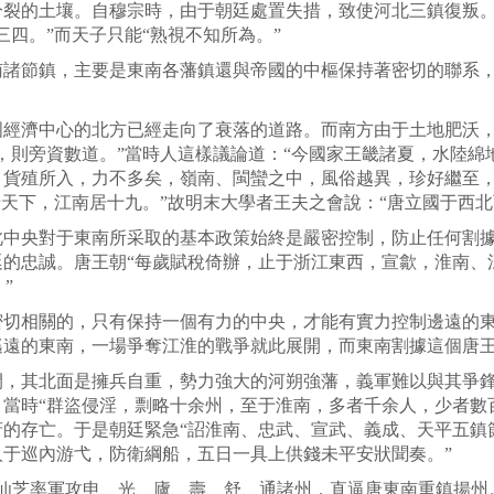
分裂的土壤。自穆宗時，由于朝廷處置失措，致使河北三鎮復叛
四。”而天子只能“熟視不知所為。”
節鎮，主要是東南各藩鎮還與帝國的中樞保持著密切的聯系，
濟中心的北方已經走向了衰落的道路。而南方由于土地肥沃，
，則旁資數道。”當時人這樣議論道：“今國家王畿諸夏，水陸綿
，貨殖所入，力不多矣，嶺南、閩蠻之中，風俗越異，珍好繼至
于天下，江南居十九。”故明末大學者王夫之會說：“唐立國于西北
央對于東南所采取的基本政策始終是嚴密控制，防止任何割據
廷的忠誠。唐王朝“每歲賦稅倚辦，止于浙江東西，宣歙，淮南、
”
相關的，只有保持一個有力的中央，才能有實力控制邊遠的東
遙遠的東南，一場爭奪江淮的戰爭就此展開，而東南割據這個唐
其北面是擁兵自重，勢力強大的河朔強藩，義軍難以與其爭鋒
當時“群盜侵淫，剽略十余州，至于淮南，多者千余人，少者數
的存亡。于是朝廷緊急“詔淮南、忠武、宣武、義成、天平五鎮節
于巡內游弋，防衛綱船，五日一具上供錢未平安狀聞奏。”
仙芝率軍攻申、光、廬、壽、舒、通諸州，直逼唐東南重鎮揚州