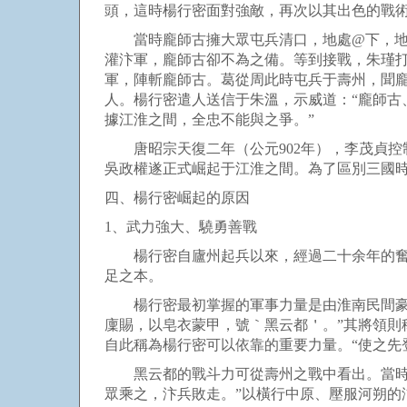
頭，這時楊行密面對強敵，再次以其出色的戰
當時龐師古擁大眾屯兵清口，地處@下，地勢
灌汴軍，龐師古卻不為之備。等到接戰，朱瑾
軍，陣斬龐師古。葛從周此時屯兵于壽州，聞
人。楊行密遣人送信于朱溫，示威道：“龐師古
據江淮之間，全忠不能與之爭。”
唐昭宗天復二年（公元902年），李茂貞控
吳政權遂正式崛起于江淮之間。為了區別三國
四、楊行密崛起的原因
1、武力強大、驍勇善戰
楊行密自廬州起兵以來，經過二十余年的奮戰
足之本。
楊行密最初掌握的軍事力量是由淮南民間豪強
廩賜，以皂衣蒙甲，號｀黑云都＇。”其將領則
自此稱為楊行密可以依靠的重要力量。“使之先
黑云都的戰斗力可從壽州之戰中看出。當時汴
眾乘之，汴兵敗走。”以橫行中原、壓服河朔的