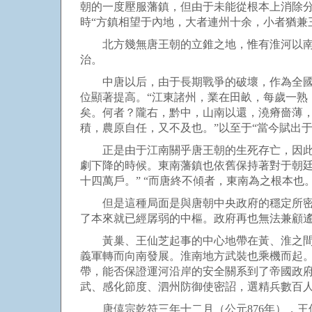
朝的一度壓服藩鎮，但由于未能從根本上消除
時“方鎮相望于內地，大者連州十余，小者猶兼三
北方幾無唐王朝的立錐之地，惟有淮河以南諸
治。
中唐以后，由于長期戰爭的破壞，作為全國經
位顯著提高。“江東諸州，業在田畝，每歲一熟
矣。何者？隴右，黔中，山南以還，澆瘠嗇薄
積，農原自任，又不及也。”以至于“當今賦出
正是由于江南關乎唐王朝的生死存亡，因此中
劇下降的時候。東南藩鎮也依舊保持著對于朝
十四萬戶。” “而唐終不傾者，東南為之根本也。
但是這種局面是與唐朝中央政府的穩定所密切
了本來就已經孱弱的中樞。政府再也無法兼顧
黃巢、王仙芝起事的中心地帶在黃、淮之間，
義軍轉而向南發展。淮南地方武裝也乘機而起。
帶，能否保證運河沿岸的安全關系到了帝國政府
武、感化節度、泗州防御使密詔，選精兵數百人
唐僖宗乾符三年十二月（公元876年），王