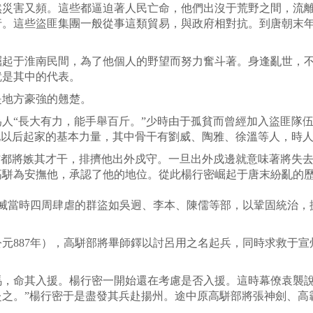
害又頻。這些都逼迫著人民亡命，他們出沒于荒野之間，流離
行。這些盜匪集團一般從事這類貿易，與政府相對抗。到唐朝末年
于淮南民間，為了他個人的野望而努力奮斗著。身逢亂世，不
就是其中的代表。
地方豪強的翹楚。
“長大有力，能手舉百斤。”少時由于孤貧而曾經加入盜匪隊伍
他以后起家的基本力量，其中骨干有劉威、陶雅、徐溫等人，時
都將嫉其才干，排擠他出外戍守。一旦出外戍邊就意味著將失去
高駢為安撫他，承認了他的地位。從此楊行密崛起于唐末紛亂的
滅當時四周肆虐的群盜如吳迥、李本、陳儒等部，以鞏固統治，
887年），高駢部將畢師鐸以討呂用之名起兵，同時求救于宣
命其入援。楊行密一開始還在考慮是否入援。這時幕僚袁襲說
赴之。”楊行密于是盡發其兵赴揚州。途中原高駢部將張神劍、高