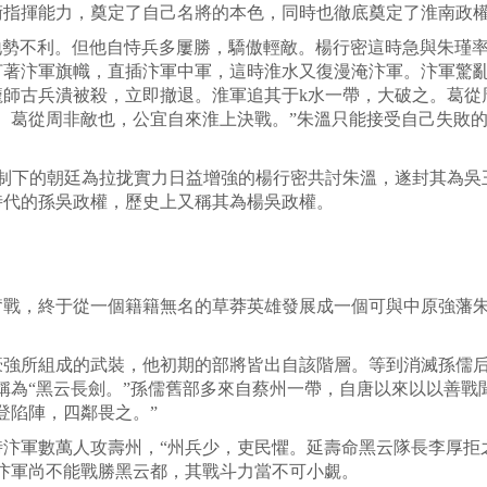
術指揮能力，奠定了自己名將的本色，同時也徹底奠定了淮南政
不利。但他自恃兵多屢勝，驕傲輕敵。楊行密這時急與朱瑾率
打著汴軍旗幟，直插汴軍中軍，這時淮水又復漫淹汴軍。汴軍驚
龐師古兵潰被殺，立即撤退。淮軍追其于k水一帶，大破之。葛從
、葛從周非敵也，公宜自來淮上決戰。”朱溫只能接受自己失敗的
制下的朝廷為拉拢實力日益增強的楊行密共討朱溫，遂封其為吳
時代的孫吳政權，歷史上又稱其為楊吳政權。
，終于從一個籍籍無名的草莽英雄發展成一個可與中原強藩朱
所組成的武裝，他初期的部將皆出自該階層。等到消滅孫儒后
稱為“黑云長劍。”孫儒舊部多來自蔡州一帶，自唐以來以以善戰
登陷陣，四鄰畏之。”
軍數萬人攻壽州，“州兵少，吏民懼。延壽命黑云隊長李厚拒
汴軍尚不能戰勝黑云都，其戰斗力當不可小覷。