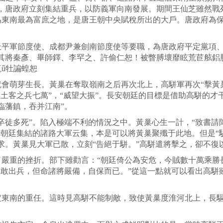
地，唐政府立刻集結重兵，以防義軍向南發展。期間王仙芝雖然戰
為東南最為富庶之地，是唐王朝中央賦稅所出的大戶。唐政府為
軍節度使、成都尹兼劍南節度使等要職，為唐政府平定黨項、安
其將秦彥、畢師鐸、李罕之、許偷仁恕！被瞥膊壞靡眩荒苣舷鋁
ǖ牡諞蝗恕
萌芽生長。黃巢在奪取嶺南之后再次北上，高駢軍再次“擊黃巢
得土客之兵七萬”，“威望大振”。長安朝廷的目標是借助高駢的
臨藩鎮，吞并江南”。
徒多死”。陷入極端不利的情況之中。黃巢心生一計，“致書請
時朝廷集結的諸路大軍云集，本是可以將黃巢聚殲于此地。但是“
求。黃巢見大軍已散，立刻“告絕于駢。”高駢遣將擊之，卻不復
重的挫折。部下雖勸言：“朝廷倚公為安危，今賊數十萬乘勝
不敢出兵，但命諸將嚴備，自保而已。”從這一點就可以看出高駢
南的重任。這時見高駢不能制敵，致使黃巢度淮河北上，長驅