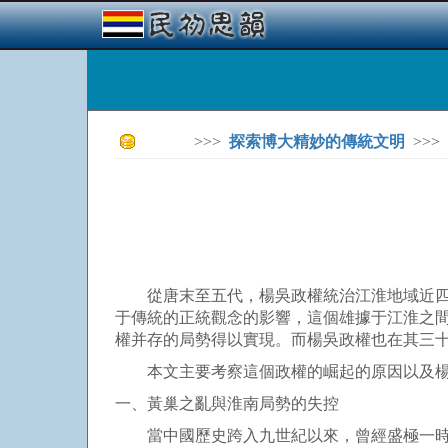
>>>
探索博大精妙的傳統文明
>>>
從唐末至五代，楊吳政權統治江淮地域近四十
于傳統的正統觀念的影響，這個雄據于江淮之
權并存的局勢得以實現。而楊吳政權也在其三
本文主要考察這個政權的崛起的原因以及楊
一、黃巢之亂與淮南局勢的失控
當中國歷史跨入九世紀以來，曾經盛極一時的