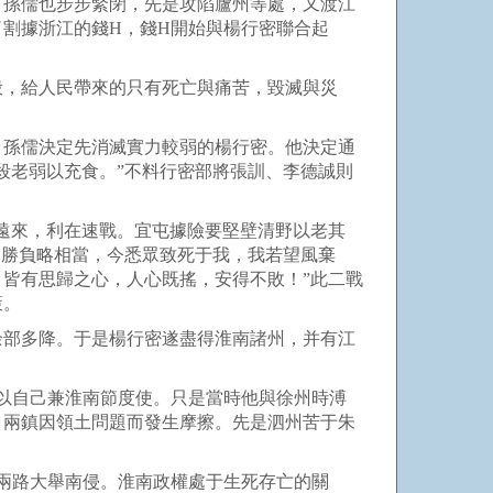
孫儒也步步緊閉，先是攻陷廬州等處，又渡江
割據浙江的錢H，錢H開始與楊行密聯合起
，給人民帶來的只有死亡與痛苦，毀滅與災
孫儒決定先消滅實力較弱的楊行密。他決定通
殺老弱以充食。”不料行密部將張訓、李德誠則
遠來，利在速戰。宜屯據險要堅壁清野以老其
，勝負略相當，今悉眾致死于我，我若望風棄
皆有思歸之心，人心既搖，安得不敗！”此二戰
策。
部多降。于是楊行密遂盡得淮南諸州，并有江
以自己兼淮南節度使。只是當時他與徐州時溥
，兩鎮因領土問題而發生摩擦。先是泗州苦于朱
兩路大舉南侵。淮南政權處于生死存亡的關