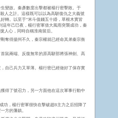
生變故。秦彥數度出擊都被楊行密擊敗。于
刀殺人之計。這樣既可以以為高駢復仇之大義號
好轉。以至于“米斗值錢五十緡，草根木實皆
到這年己巳夜，楊行密軍借大風雨突襲成功，秦
拉拢人心，同時自稱淮南留后。
剛奪得揚州不久，秦宗權就已經命其弟秦宗衡
首鼠兩端、反復無常的原高駢部將張神劍、高
，自己兵力又單薄。楊行密已經做好了保存實
獲得了號召力，另一方面他在這次軍事行動中
成功，楊行密軍很快在擊破趙B主力之后招降了
擅一方的藩鎮。