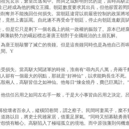
先玄宗，倉皇出逃蜀中。而與之成鮮明對比的是，當時高駢正
際上已經成為他的獨立王國。朝廷數度要求其出兵，但他卻置若罔
種削奪并不能挽回任何損失。當朝廷違背以前嚴密控制的政策將
望，竟然上書詬罵。自此遂不再受命于朝廷，停止向朝廷進獻貢
但是它只是剩下一個名義上的統一政權的軀殼了。原本已經腐
新興藩鎮勢力的崛起標志著唐王朝對于全國統治的土崩瓦解。
唐王朝敲響了滅亡的喪鐘。但是這喪鐘同時也是為他自己而鳴
間。Y
損失。當高駢大閱諸軍的時候，淮南有“尋內兵八萬，舟兩千艘
人卻有一個最大的弱點，那就是“好神仙”，以求能夠長生不死
殷兩人，高駢皆信之如神仙。他每日“煉金燒丹，費已巨萬計。
信任呂用之如同左右手一般，于是大小事皆由呂用之決定。呂
狡壞者百余人，縱橫閭巷間，謂之察子。民間呵妻罵子，糜不
，道路以目，將吏士民雖家居，借重足屏氣。”同時又招募驍勇善
皆怨憤有離心。高駢陷入了極端孤立的境地。而中原強藩則伺機