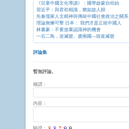
《兒童中國文化導讀》：國學啟蒙自幼始
習近平：與君初相識，猶如故人歸
先秦儒家人文精神與傳統中國社會政治之關系
理論無懈可擊 日本： 我們才是正統中國人
林書豪：不要放棄認識神的機會
一石二鳥，攻滅虢、虞兩國---假途滅虢
評論集
暫無評論。
稱謂：
内容：
驗證：