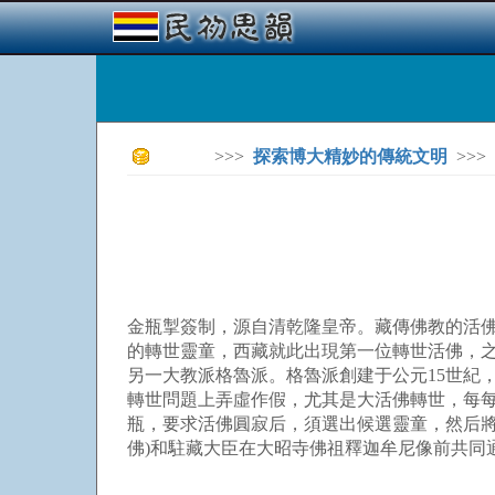
>>>
探索博大精妙的傳統文明
>>>
金瓶掣簽制，源自清乾隆皇帝。藏傳佛教的活佛
的轉世靈童，西藏就此出現第一位轉世活佛，
另一大教派格魯派。格魯派創建于公元15世紀
轉世問題上弄虛作假，尤其是大活佛轉世，每
瓶，要求活佛圓寂后，須選出候選靈童，然后將
佛)和駐藏大臣在大昭寺佛祖釋迦牟尼像前共同