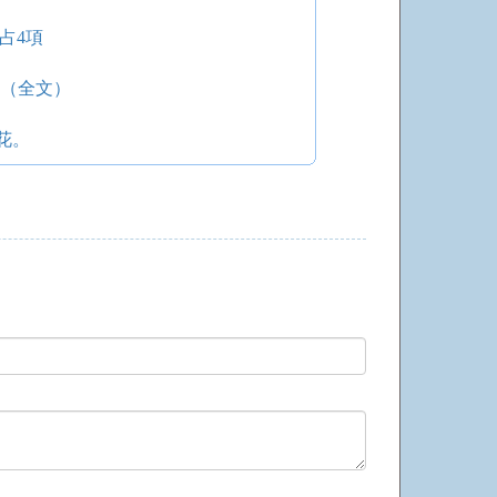
占4項
山（全文）
花。