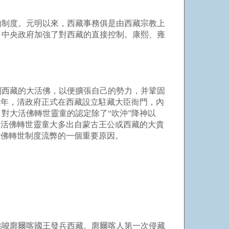
的制度。元明以來，西藏事務俱是由西藏宗教上
，中央政府加強了對西藏的直接控制。康熙、雍
西藏的大活佛，以便擴張自己的勢力，并鞏固
五年，清政府正式在西藏設立駐藏大臣衙門，內
對大活佛轉世靈童的認定除了“吹沖”降神以
的活佛轉世靈童大多出自蒙古王公或西藏的大貴
活佛轉世制度流弊的一個重要原因。
挑唆廓爾喀國王發兵西藏。廓爾喀人第一次侵藏