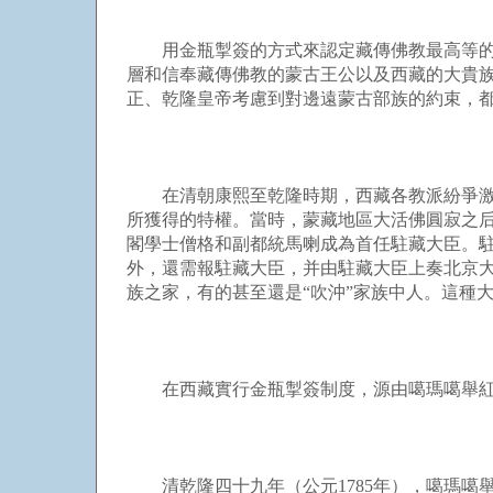
用金瓶掣簽的方式來認定藏傳佛教最高等的大
層和信奉藏傳佛教的蒙古王公以及西藏的大貴
正、乾隆皇帝考慮到對邊遠蒙古部族的約束，
在清朝康熙至乾隆時期，西藏各教派紛爭激烈
所獲得的特權。當時，蒙藏地區大活佛圓寂之后
閣學士僧格和副都統馬喇成為首任駐藏大臣。駐
外，還需報駐藏大臣，并由駐藏大臣上奏北京大
族之家，有的甚至還是“吹沖”家族中人。這種
在西藏實行金瓶掣簽制度，源由噶瑪噶舉紅帽
清乾隆四十九年（公元1785年），噶瑪噶