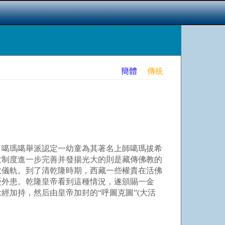
簡體
傳統
，噶瑪噶舉派認定一幼童為其著名上師噶瑪拔希
世制度進一步完善并發揚光大的則是藏傳佛教的
教儀軌。到了清乾隆時期，西藏一些權貴在活佛
憂外患。乾隆皇帝看到這種情況，遂頒賜一金
加持，然后由皇帝加封的“呼圖克圖”(大活