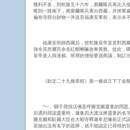
獲利不多，到乾隆五十六年，廓爾喀兵再次入
喀則一路南下，將廓爾喀兵逐出西藏，并挾軍
倫布寺部分財物一并送至福康安軍前，表示永
福康安班師西藏后，按乾隆皇帝旨意對西藏事
強令其所屬百余名紅帽喇嘛改奉黃教。從此，
皇帝派人與達賴、班禪的僧俗要員商議，制訂
《欽定二十九條章程》第一條就立下了金瓶
“一、關于尋找活佛及呼圖克圖靈童的問題。
后遇到尋認靈童時，邀集四大護法將靈童的名
圖克圖和駐藏大臣在大昭寺釋迦牟尼像前正式
若抽出沒有名字的簽牌，就不能認定已尋得的