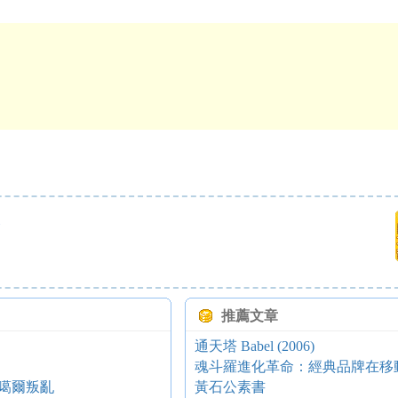
探
推薦文章
通天塔 Babel (2006)
魂斗羅進化革命：經典品牌在移
準噶爾叛亂
黃石公素書