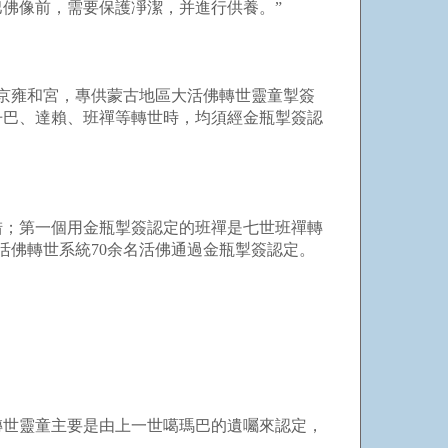
佛像前，需要保護凈潔，并進行供養。”
北京雍和宮，專供蒙古地區大活佛轉世靈童掣簽
丹巴、達賴、班禪等轉世時，均須經金瓶掣簽認
；第一個用金瓶掣簽認定的班禪是七世班禪轉
活佛轉世系統70余名活佛通過金瓶掣簽認定。
世靈童主要是由上一世噶瑪巴的遺囑來認定，