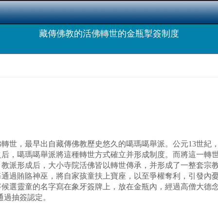
藏傳佛教的活佛轉世的金瓶掣簽制度
轉世，最早出自藏傳佛教歷史悠久的噶瑪噶舉派。公元13世紀
之后，噶瑪噶舉派將這種轉世方式確立并形成制度。而將這一轉
，教派形成后，大小寺院活佛皆以轉世傳承，并形成了一整套宗
每通過賄賂神巫，將自家孩童扶上寶座，以至爭權奪利，引發內
候選靈童的名字寫在象牙簽牌上，放在金瓶內，經過高僧大德念經
通過抽簽認定。