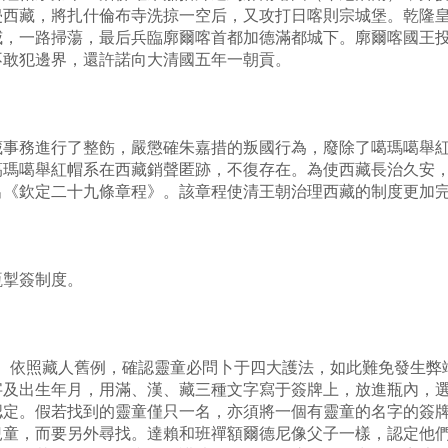
侵西藏，將扎什倫布寺洗掠一空后，又攻打日喀則宗城堡。乾隆
威，一路掃蕩，最后兵臨廓爾喀首都加德滿都城下。廓爾喀國王
不敢犯邊界，還許諾向大清國五年一朝貢。
務進行了整飭，嚴懲確朱嘉措的叛國行為，廢除了噶瑪噶舉紅
噶瑪噶舉紅帽系在西藏銷聲匿跡，不復存在。為使西藏長治久安
出《欽定二十九條章程》。該章程使清王朝治理西藏的制度更加
掣簽制度。
依照藏人舊例，確認靈童必問卜于四大護法，如此難免發生弊
字及出生年月，用滿、漢、藏三種文字寫于簽牌上，放進瓶內，
認定。假若找到的靈童僅只一名，亦須將一個有靈童的名字的簽
兒童，而要另外尋找。達賴和班禪額爾德尼像父子一樣，認定他