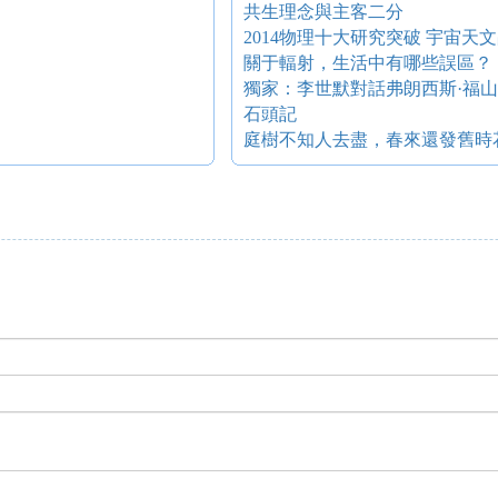
共生理念與主客二分
2014物理十大研究突破 宇宙天文
關于輻射，生活中有哪些誤區？
獨家：李世默對話弗朗西斯·福
石頭記
庭樹不知人去盡，春來還發舊時