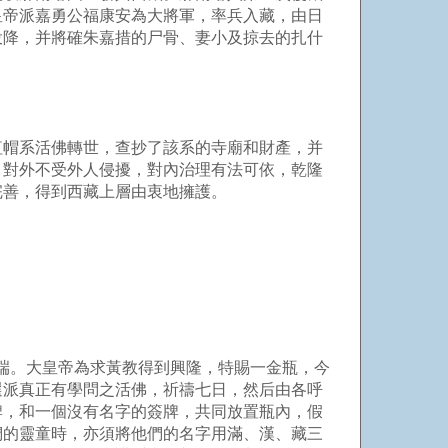
皇帝派嘉勇公福康安為大將軍，率兵入藏，由日
投降，并將確朱嘉措的尸骨、妻小及掠去的扎什
帽系活佛轉世，查抄了該系的寺廟和財產，并
，對外不受外人侵擾，對內治理有法可依，乾隆
完善，得到西藏上層由衷地擁護。
端。大皇帝為求黃教得到興隆，特賜一金瓶，今
選派真正有學問之活佛，祈禱七日，然后由各呼
牌，和一個沒有名字的簽牌，共同放置瓶內，假
們的靈童時，亦須將他們的名字用滿、漢、藏三