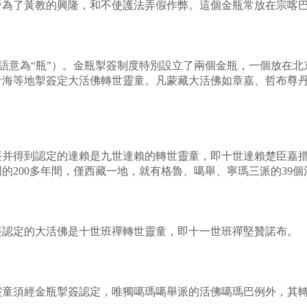
帝為了黃教的興隆，和不使護法弄假作弊。這個金瓶常放在宗喀巴
藏語意為“瓶”）。金瓶掣簽制度特別設立了兩個金瓶，一個放在
青海等地掣簽定大活佛轉世靈童。凡蒙藏大活佛如章嘉、哲布尊
得到認定的達賴是九世達賴的轉世靈童，即十世達賴楚臣嘉措
的200多年間，僅西藏一地，就有格魯、噶舉、寧瑪三派的39個
認定的大活佛是十世班禪轉世靈童，即十一世班禪堅贊諾布。
須經金瓶掣簽認定，唯獨噶瑪噶舉派的活佛噶瑪巴例外，其轉