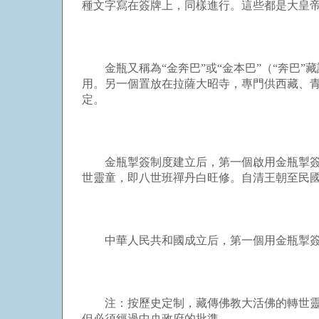
種文字寫在簽牌上，同樣進行。這些都是大皇
金瓶又稱為“金奔巴”或“金本巴”（“奔巴”
用。另一個置放在拉薩大昭寺，專門供西藏、
定。
金瓶掣簽制度建立后，第一個啟用金瓶掣簽并
世靈童，即八世班禪丹白旺修。自清王朝至民國
中華人民共和國成立后，第一個用金瓶掣簽
注：按歷史定制，藏傳佛教大活佛的轉世靈童
但必須經過中央政府的批準。