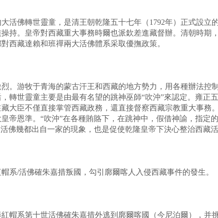
活佛轉世靈童，是清王朝乾隆五十七年（1792年）正式設立
族操持。皇帝對西藏重大事務時爾也派欽差進藏督辦。清朝時期
都對西藏達賴和班禪兩大活佛體系采取優撫政策。
。游牧于青海的蒙古汗王和西藏的地方勢力，用各種辦法控制
，轉世靈童主要是由最有名望的跳神巫師“吹沖”來認定。雍正
藏大臣不僅直接掌管西藏政務，還直接督察西藏宗教重大事務。
皇帝恩準。“吹沖”在各種賄賂下，在跳神中，假借神諭，指定
大活佛幾都出自一家的現象，也是促使乾隆皇帝下決心整治西藏
系/活佛確朱嘉措叛國，勾引廓爾喀人入侵西藏事件的發生。
舉紅帽系第十世活佛確朱嘉措外逃到廓爾喀國（今尼泊爾），并