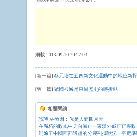
網載 2013-09-10 20:57:03
[新一篇]
蔡元培在五四新文化運動中的地位新
[舊一篇]
虢國被滅是東周歷史的轉折點
相關閱讀
讀詩 林徽因：你是人間四月天
在腐朽的政風中走向滅亡---東漢外戚宦官專政
消除了中國西部邊疆的分裂割據狀況---平定