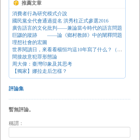
推薦文章
消費者行為研究模式介說
國民黨全代會通過提名 洪秀柱正式參選2016
廣告語言的文化批判——兼論當今時代的語言問題
巨鼴的蹤跡 ——論《鄉村教師》中的闡釋問題
理想社會的宏圖
世界閱讀日，來看看楊恒均這10年寫了什么？（楊恒均全集簽名本首次發售！）
間接故意犯罪形態論
周大偉：臺灣印象及其思考
【獨家】娜拉走后怎樣？
評論集
暫無評論。
稱謂：