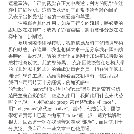
這種寫法。自己的觀點在正文中表述，對方的觀點在注
釋中詳細說明。這樣做既達到了正常學術爭論的目的，
又表示出對受批評者的一種愛護和尊重。
注釋還有其他作用，如為了行文的流暢，將必要的
說明放在注釋中；或為了節省篇幅，將有關部分放在注
釋中進一步闡述。
要與國際學術界接軌，我們還應及時了解國際學術
界的動態。在這里，我也想與大家一起分享我在國外讀
書時的一點經歷。我的博士論文是關于加納殖民時期的
農村社會反抗。我的導師馬丁·克萊因教授曾任劍橋大學
的《非洲歷史雜志》的編輯委員會委員，担任過美國非
洲研究學會主席。我給導師看論文初稿時，他對我說，
我們在用詞時要十分謹慎，例如英語中
的"tribe"，"native"和法語中的"race"等詞都是帶有強烈
殖民主義色彩的詞，應避免使用。我問他用什么來代替
呢？他說，可用"ethnic group"來代替"tribe"和"race"，
用"indigenous"來代替"native"。當時，他告訴我，國際
學術界實際上已基本拋棄了"tribe"這一詞，這對我觸動
很大。因為這一詞在我國普遍譯成“部族”，而且使用十
分廣泛。我自己在一些文章中也使用過。