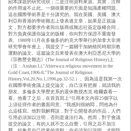
紹本課題的研究現狀；二是注明資料來源。其實，注釋
的作用遠不止此。一個很重要的方面是知識產權問題。
這在國際學術界是十分講究的。我在英國、美國、澳大
利亞和香港的學術雜志上發表過文章，如果是正規論
文，對方都要求作者與出版商或雜志社簽定版權合同，
對方負責保護你論文的版權，你向對方保證不重復發
表。1988年11月在多倫多的約克大學舉行的加拿大非洲
研究學會年會上，我提交了一篇關于加納殖民時期宗教
運動的論文。這篇論文后來發表在澳大利亞悉尼大學的
《宗教歷史雜志》(The Journal of Religious History)上
（注：Anshan Li,"Abirewa:a religious movement in the
Gold Coast,1906-8,"The Journal of Religious
History,Vol.20,No.1,1996,pp.32-52.）。因為這是我第一次
在國際學術會議上提交論文，自己沒有把握，就請我的
朋友、多倫多大學歷史系的退休教授杰克·格爾森看一
看。他看了之后，在首頁寫上“引用本文內容25個字以
上須征得作者的書面同意。”我感到很納悶，問他為什
么這樣寫。他對我解釋說，對于公開發表的作品，人們
引用必須加以注明，否則是違法行為。然而，對于會議
提交的論文，有的人就不怎么自覺，引用之后不加注
釋，好象是自己找來的資料；你必須加以說明，才能防