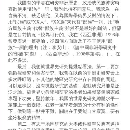
我國有的學者在研究非洲歷史、政治或民族沖突時
喜歡使用“部族”一詞，我對此持不同意見。我認為，在
含義不清、缺乏研究、又為國際學術界反對的情況下，
用“民族”或“XX人”、“XX族”來代替“部族”一詞、用“地
方民族主義”代替“部族主義”雖然不是最好的辦法，但卻
是在目前情況下較為可行的。我在《西亞非洲》1998年
曾發表過一篇專論，從四個方面論及了不宜使用“部
族”一詞的理由（注：李安山：《論中國非洲學研究中
的‘部族’問題》，《西亞非洲》，1998年第4期。）。在
此不多談。
最后，我想就世界史研究提幾點看法。第一，要加
強微觀研究和個案研究。我曾在以前的非洲史研究會上
多次呼吁過，在其他的地區史研究中存在同樣的問題。
可以這樣說，沒有微觀研究的基礎，宏觀研究只能是泛
泛之論。搞世界史教學和研究的學者如果就某個國家或
專題下功夫，堅持數年，我國的世界史研究總體水平一
定能上一個臺階。在老一輩學者創造的十分有利的條件
下，做到這一點并不難。關鍵在于要能自甘寂寞，要有
坐冷板凳的精神。
第二，有志于地區研究的大學或科研單位應有選擇