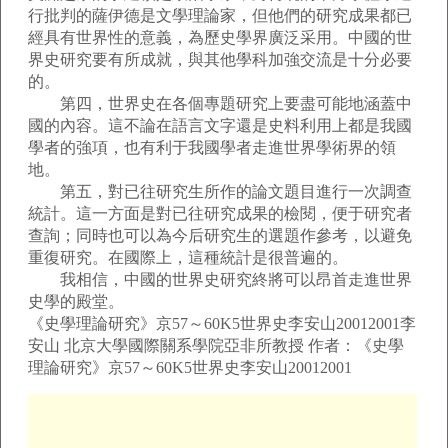
行批判的薩伊德是文學理論家，但他們的研究成果都已
經具有世界性的意義，為歷史學界廣泛采用。中國的世
界史研究要有所成就，與其他學科加強交流是十分必要
的。
第四，世界史在各個專題研究上要盡可能地涵蓋中
國的內容。這不論在語言文字還是史料利用上都是我國
學者的強項，也有利于我國學者走進世界學術界的領
地。
第五，對已往研究生所作的論文題目進行一次調查
統計。這一方面是對已往研究成果的檢閱，便于研究者
查詢；同時也可以為今后研究生的選題作參考，以避免
重復研究。在國際上，這種統計是很普遍的。
我相信，中國的世界史研究終將可以昂首走進世界
史學的殿堂。
《史學理論研究》京57～60K5世界史李安山20012001李
安山 北京大學國際關系學院亞非所教授 作者：《史學
理論研究》京57～60K5世界史李安山20012001