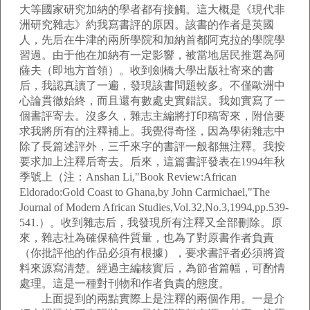
大等國家研究加納的學者都有接觸。這大概是《現代非
洲研究雜志》約我寫書評的原因。該書的作者是英國
人，先后在牛津的兩所學院和加納首都阿克拉的學院學
習過。由于他在加納有一定影響，被當地居民推選為阿
薩夫（即地方首領）。收到劍橋大學出版社寄來的書
后，我認真讀了一遍，發現該書問題較多。不僅歐洲中
心論貫徹始終，而且還有數處史實錯誤。我如實寫了一
個書評寄去。沒多久，雜志主編將打印稿寄來，附信要
求我將所有的注釋補上。我覺得奇怪，因為學術雜志中
除了長篇述評外，三千來字的書評一般都無注釋。我按
要求加上注釋后寄去。后來，這篇書評發表在1994年秋
季號上（注：Anshan Li,"Book Review:African
Eldorado:Gold Coast to Ghana,by John Carmichael,"The
Journal of Modern African Studies,Vol.32,No.3,1994,pp.539-
541.）。收到雜志后，我發現所有注釋又全部刪除。原
來，雜志社為確保稿件質量，也為了對原書作者負責
（你批評他的作品必須有根據），要求書評者必須將資
料來源寫清楚。經過主編核實后，為節省篇幅，可酌情
處理。這是一種對刊物和作者負責的態度。
上面提到的兩點實際上是注釋的兩個作用。一是介