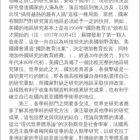
地確定自己的研究重點，要敢于搞冷門。現在的情況是
研究發達國家的人滿為患，落后地區則無人涉及，以致
出現“搞得越熱的越有人搞”這樣一種局面。當然，國家
有關部門對研究落后地區必須給予一定的扶持。例如，
美國的地區研究基本上是在1958年“國防教育法”頒布后
才開始的（注：1957年10月4日，蘇聯發射了第一顆人
造衛星，這使一向自以為科技領先的美國朝野震動。美
國國會通過“國防教育法案”，決定增加教育投資，同時
增加外國研究的教育經費。）。經過20年的努力，到70
年代末80年代初，美國已具備了一個比較完整的地區研
究隊伍。世界如此之大，國別差異甚多，各個擊破是一
個切實可行的辦法，即各個高校根據自身特點選擇自己
的研究重點，而國家對缺乏研究的地區采取扶持政策。
這樣既有利于收集有關資料和積累研究成果，也有利于
確立自己在國內甚至國際學術界的地位。
第三，各學科部門之間要多交流。世界史研究者應
多了解其他學科的研究方法，廣泛吸收其他學科的研究
成果，這包括歷史與現狀的結合，理論與實際的溝通。
提出“現代世界體系論”的沃勒斯坦是社會學家，法國馬
克思主義學者梅阿蘇從事的是人類學研究，以研究拉丁
美洲起家的亨廷頓是政治學家，對傳統的東方學體系進