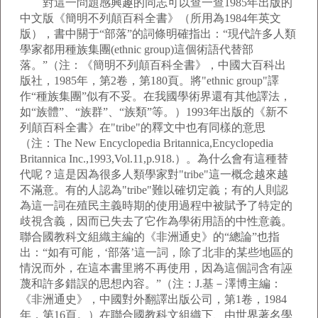
對這一問題感興趣的同志可以查一查1985年出版的
中文版《簡明不列顛百科全書》（所用為1984年英文
版），書中關于“部落”的詞條明確指出：“現代許多人類
學家都用種族集團(ethnic group)這個術語代替部
落。”（注：《簡明不列顛百科全書》，中國大百科出
版社，1985年，第2卷，第180頁。將"ethnic group"譯
作“種族集團”似有不妥。在我國學術界還有其他譯法，
如“族體”、“族群”、“族類”等。）1993年出版的《新不
列顛百科全書》在"tribe"的釋文中也有同樣的意思
（注：The New Encyclopedia Britannica,Encyclopedia
Britannica Inc.,1993,Vol.11,p.918.）。為什么會有這種替
代呢？這是因為很多人類學家對"tribe"這一概念越來越
不滿意。有的人認為"tribe"難以確切定義；有的人則認
為這一詞在殖民主義時期的使用過程中被賦予了特定的
歧視含義，因而已失去了它作為學術用語的中性意義。
聯合國教科文組織主編的《非洲通史》的“總論”也指
出：“如有可能，‘部落’這一詞，除了北非的某些地區的
情況而外，在這本書里將不再使用，因為這個詞含有誣
蔑和許多錯誤的思想內容。”（注：J.基－澤博主編：
《非洲通史》，中國對外翻譯出版公司，第1卷，1984
年，第16頁。）在聯合國教科文組織下、由世界著名學