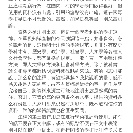
止這種剽竊行為。在國內，有的學者學問做得很好，但
使用的資料沒有出處，引用的論點沒有出處。這在國際
學術界是不可想像的。當然，如果是教科書，則又當別
論。
資料必須注明出處，這是一個學者起碼的學術道
德。在重視知識產權的今天強調這一點，并非多余。必
須說明的是，這種關于注釋的學術規范，并非只有歷史
學科才有。歷史學、政治學、社會學、人類學等各種人
文社會學科，都有嚴格的規定。一般而言，有兩種注釋
方法，即人文學科方法和社會科學方法。除了教科書，
論文和專著都應標明資料或觀點的來源。有的同志可能
說，那么多的注釋，有誰感興趣？我想說明的是，感不
感興趣是人家的事，占不占篇幅是編輯的事，但作為研
究者自己，將資料來源盡可能地注明出處是起碼的責
任。否則，不管你寫的東西多么有水平，提供的資料多
么有份量，人家用起來仍然有所顧忌，既不敢相信你的
資料，對你的學術誠實也會產生疑問。
注釋的第三個作用是在進行學術批評時使用。如有
的話不便在正文中講，或有的觀點不便在正文中表達，
則可以在腳注中提出。在進行間接的學術批評時多采取