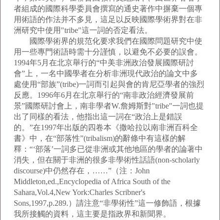
者組成的國際科學委員會撰寫的通史著作中摒棄一個專
用術語的作法并不多見，這足以反映國際學術界對在非
洲研究中使用"tribe"這一詞的否定看法。
國際學術界的規范化要求我們在國際問題研究中使
用一些專門術語時需十分謹慎，以避免不必要的誤會。
1994年5月在北京舉行的“中美非洲政治發展國際研討
會”上，一名中國學者在分析非洲現代政治的論文中多
處使用“部族”(tribe)一詞而引起與會的肯尼亞學者的強烈
反應。1996年6月在北京舉行的“南非政治經濟發展前
景”國際研討會上，南非學者W.詹姆斯對"tribe"一詞也提
出了同樣的看法，他指出這一詞在“政治上是錯誤
的。”在1997年出版的四卷本《撒哈拉以南非洲百科全
書》中，在“部落性”(tribalism)的辭條中有這樣的解
釋：“‘部落’一詞多已從非洲或其他地區的學者的論著中
消失，但在關于非洲的很多非學術性話語(non-scholarly
discourse)中仍然存在，……”（注：John
Middleton,ed.,Encyclopedia of Africa South of the
Sahara,Vol.4,New York:Charles Scribner's
Sons,1997,p.289.）請注意“非學術性”這一修飾語，根據
我所接觸的資料，這主要是指政界和新聞界。