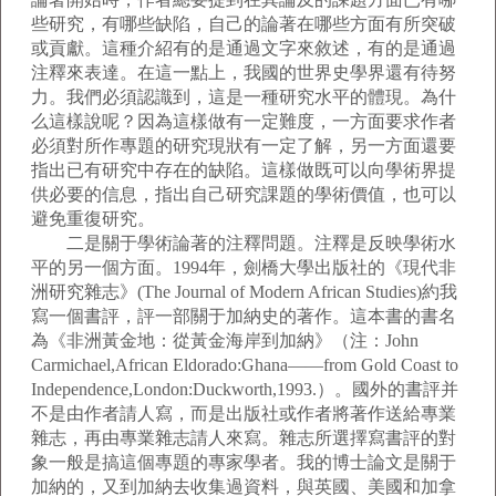
些研究，有哪些缺陷，自己的論著在哪些方面有所突破
或貢獻。這種介紹有的是通過文字來敘述，有的是通過
注釋來表達。在這一點上，我國的世界史學界還有待努
力。我們必須認識到，這是一種研究水平的體現。為什
么這樣說呢？因為這樣做有一定難度，一方面要求作者
必須對所作專題的研究現狀有一定了解，另一方面還要
指出已有研究中存在的缺陷。這樣做既可以向學術界提
供必要的信息，指出自己研究課題的學術價值，也可以
避免重復研究。
二是關于學術論著的注釋問題。注釋是反映學術水
平的另一個方面。1994年，劍橋大學出版社的《現代非
洲研究雜志》(The Journal of Modern African Studies)約我
寫一個書評，評一部關于加納史的著作。這本書的書名
為《非洲黃金地：從黃金海岸到加納》（注：John
Carmichael,African Eldorado:Ghana——from Gold Coast to
Independence,London:Duckworth,1993.）。國外的書評并
不是由作者請人寫，而是出版社或作者將著作送給專業
雜志，再由專業雜志請人來寫。雜志所選擇寫書評的對
象一般是搞這個專題的專家學者。我的博士論文是關于
加納的，又到加納去收集過資料，與英國、美國和加拿