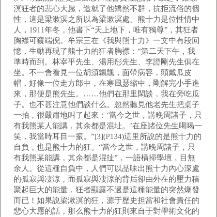
溟狂者的悲心大愿，造就了他矯然不群，抗拒流俗的個
性，這是梁漱溟之所以為梁漱溟處。熊十力是位性情中
人，1911年冬，他書下“天上地下，唯有獨尊”，其狂者
胸襟可窺端倪。牟宗三在《我與熊十力》一文中有段回
憶，生動再現了熊十力的狂者胸襟：“第二天下午，我
準時而到。林宰平先生、湯用彤先生、李證剛先生俱在
坐。不一會看見一位胡須飄飄，面帶病容，頭戴瓜皮
帽，好像一位走方郎中，在寒風瑟縮中，剛解完小手進
來，那便是熊先生。……他們在那里閑談，我在旁吃瓜
子。也不甚注意他們談什么。忽然聽見他老先生把桌子
一拍，很嚴肅地叫了起來：‘當今之世，講晚周諸子，只
有我熊某人能講，其余都是混址。’在座諸位先生喝喝一
笑，我當時耳目一振。”[3](P134)這里所說的是熊十力的
自負，也是熊十力的狂。“當今之世，講晚周諸子，只
有我熊某能講，其余都是混扯”，一語橫掃學壇，目無
余人。從這種自負中，人們可以品味出熊十力內心深處
的孤寂與凄涼，而孤寂與凄涼的背后卻由外在的壓力積
聚起巨大的能量，狂者顯露不過是這種能量的突然爆發
而已！如果說梁漱溟的狂，源于歷史担當和社會責任的
悲心大愿的話，那么熊十力的狂則來自于對學術文化的