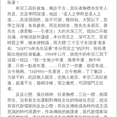
執著！
牟宗三高狂俊逸，獨步千古，其狂者胸襟亦非常人
所及。言及學問深淺，他說：“圣人之學即是圣人之
道……其深淵淵然，故不可測，難與知。大賢以下，其
學之深淺，各有參差。而近前師友，熊先生未易言。唐
先生（唐君毅——引者注）大約水深三尺。我自己不敢
自滿，亦無須故作謙虛，本分而言之，深可五尺。至若
時賢之學，雖未便輕議，而大體‘三寸五寸水清淺’者多
矣。”[4](P73)牟先生這番“本分而言之”的評判，恰恰透
顯出他的狂者氣象。1994年12月，病危中的牟宗三寫下
這樣一段話：“我一生無少年運，無青年運，無中年
運，只有一點老年運。……只寫了一些書，卻是有成，
古今無兩。”[4](P89)一生著述，古今無兩，了了數語，
力拔千鈞，此語無人能言，也無人敢言。牟宗三高狂俊
逸，超邁千古，孤峭冷峻，望之儼然，可謂儒門之狂
者。
反反心態、孤往精神、狂者胸襟，三位一體，相環
而生。沒有新文化運動對傳統文化的情緒化否定，就沒
有當代新儒家的反反心態；而在反傳統成為時尚或主流
意識的時代境遇中，作為傳統的維護者，當代新儒家深