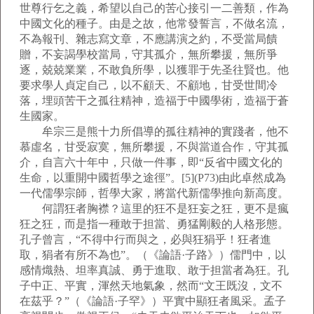
世尊行乞之義，希望以自己的苦心接引一二善類，作為
中國文化的種子。由是之故，他常發誓言，不做名流，
不為報刊、雜志寫文章，不應講演之約，不受當局饋
贈，不妄謁學校當局，守其孤介，無所攀援，無所爭
逐，兢兢業業，不敢負所學，以獲罪于先圣往賢也。他
要求學人貞定自己，以不顧天、不顧地，甘受世間冷
落，埋頭苦干之孤往精神，造福于中國學術，造福于蒼
生國家。
牟宗三是熊十力所倡導的孤往精神的實踐者，他不
慕虛名，甘受寂寞，無所攀援，不與當道合作，守其孤
介，自言六十年中，只做一件事，即“反省中國文化的
生命，以重開中國哲學之途徑”。[5](P73)由此卓然成為
一代儒學宗師，哲學大家，將當代新儒學推向新高度。
何謂狂者胸襟？這里的狂不是狂妄之狂，更不是瘋
狂之狂，而是指一種敢于担當、勇猛剛毅的人格形態。
孔子曾言，“不得中行而與之，必與狂狷乎！狂者進
取，狷者有所不為也”。（《論語·子路》）儒門中，以
感情熾熱、坦率真誠、勇于進取、敢于担當者為狂。孔
子中正、平實，渾然天地氣象，然而“文王既沒，文不
在茲乎？”（《論語·子罕》）平實中顯狂者風采。孟子