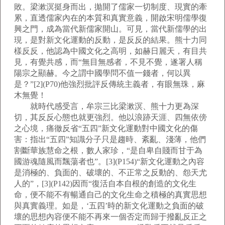
敗。梁漱溟挺身而出，拋開了儒家一切制度、現實的牽
累，直透儒家內在的本質和真實意義，開啟宋明儒學復
興之門，成為當代新儒家開山。可見，當代新儒學的出
現，是對新文化運動的反動，是反反的結果。熊十力同
樣反反，他認為中國文化之高明，如赫日麗天，有目共
見，有覺共感，而“無目無感者，不見不覺，遂署人稱
陽宗之顯赫。今之謂中國學問不值一錢者，何以異
是？”[2](P70)他強烈批評反傳統主義者，有眼無珠，麻
木無覺！
就時代感受言，牟宗三比梁漱溟、熊十力更為深
切，其反反心態也就更強烈。他以浪跡天涯、四無依傍
之心境，痛徹反省“五四”新文化運動對中國文化的傷
害：指出“五四”知識分子只是趨時、紊亂、淺薄，他們
割斷華族慧命之根，數人家珍，“是自卑自賤而甘于為
國游魂隨風而飄蕩者也”。[3](P154)“新文化運動之內容
是消極的、負面的、破壞的、不正常之反動的、怨天尤
人的”，[3](P142)因而“復活自本自根的創造的文化生
命，便不能不有暢通自己的文化生命之積極的真實思想
與真實義理。如是，‘五四’時的新文化運動之負面的破
壞的思想內容便不能不再來一個否定而歸于撥亂反正之