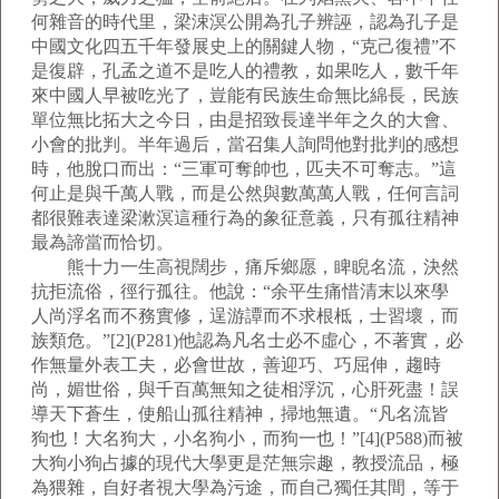
何雜音的時代里，梁涑溟公開為孔子辨誣，認為孔子是
中國文化四五千年發展史上的關鍵人物，“克己復禮”不
是復辟，孔孟之道不是吃人的禮教，如果吃人，數千年
來中國人早被吃光了，豈能有民族生命無比綿長，民族
單位無比拓大之今日，由是招致長達半年之久的大會、
小會的批判。半年過后，當召集人詢問他對批判的感想
時，他脫口而出：“三軍可奪帥也，匹夫不可奪志。”這
何止是與千萬人戰，而是公然與數萬萬人戰，任何言詞
都很難表達梁漱溟這種行為的象征意義，只有孤往精神
最為諦當而恰切。
熊十力一生高視闊步，痛斥鄉愿，睥睨名流，決然
抗拒流俗，徑行孤往。他說：“余平生痛惜清末以來學
人尚浮名而不務實修，逞游譚而不求根柢，士習壞，而
族類危。”[2](P281)他認為凡名士必不虛心，不著實，必
作無量外表工夫，必會世故，善迎巧、巧屈伸，趨時
尚，媚世俗，與千百萬無知之徒相浮沉，心肝死盡！誤
導天下蒼生，使船山孤往精神，掃地無遺。“凡名流皆
狗也！大名狗大，小名狗小，而狗一也！”[4](P588)而被
大狗小狗占據的現代大學更是茫無宗趣，教授流品，極
為猥雜，自好者視大學為污途，而自己獨任其間，等于