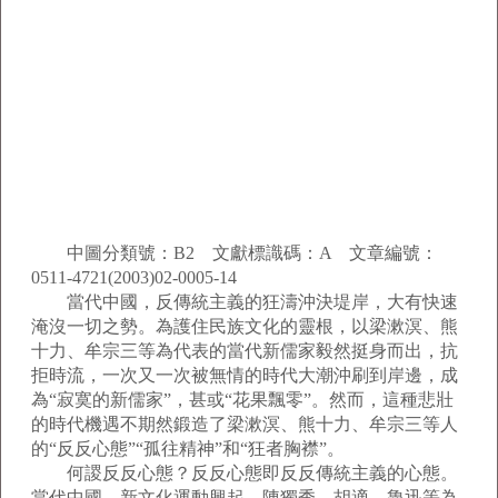
中圖分類號：B2 文獻標識碼：A 文章編號：
0511-4721(2003)02-0005-14
當代中國，反傳統主義的狂濤沖決堤岸，大有快速
淹沒一切之勢。為護住民族文化的靈根，以梁漱溟、熊
十力、牟宗三等為代表的當代新儒家毅然挺身而出，抗
拒時流，一次又一次被無情的時代大潮沖刷到岸邊，成
為“寂寞的新儒家”，甚或“花果飄零”。然而，這種悲壯
的時代機遇不期然鍛造了梁漱溟、熊十力、牟宗三等人
的“反反心態”“孤往精神”和“狂者胸襟”。
何謖反反心態？反反心態即反反傳統主義的心態。
當代中國，新文化運動興起，陳獨秀、胡適、魯迅等為