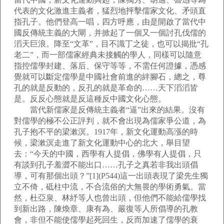
代表的文化激進主義者，猛烈地抨擊儒家文化、矛頭直
指孔子。他們登高一唱，四方呼應，由是開啟了當代中
國反傳統主義的大閘，并掀起了一個又一個討孔伐儒的
滔天巨浪。降至“文革”，目不識丁之徒，也可以揭批“孔
老二”，而一部儒家經典未接觸的學人，同樣可以隨意
指控儒學封建、落后、保守等等，不需任何證據，憑感
覺就可以斷定儒學是中國社會前進的絆腳石，總之，尊
孔的就是反動的，反孔的就是革命的……天下滔滔皆
是。反反心態就是反這種反中國文化心態。
當代新儒家是反傳統主義者“逼”出來的結果。沒有
對儒學的極不公正評判，就不會出現為儒家爭公道，為
孔子抱不平的梁漱溟。1917年，新文化運動高漲的時
候，梁漱溟走進了新文化運動中心的北大，舉目望
去：“今天的中國，西學有人提倡，佛學有人提倡，只
有談到孔子羞澀不能出口……孔子之真若非我出頭倡
導，可有那個出頭？”[1](P544)這一出頭表現了梁先生獨
立不倚，砥柱中流，不合流俗的大無畏的學術勇氣。當
然，杜亞泉、林紓等人也曾出頭，但他們不能給儒學找
到新出路，陳煥章、康有為、嚴復等人所倡導的孔教
會，非但不能使儒學起死回生，反而加速了儒學的衰