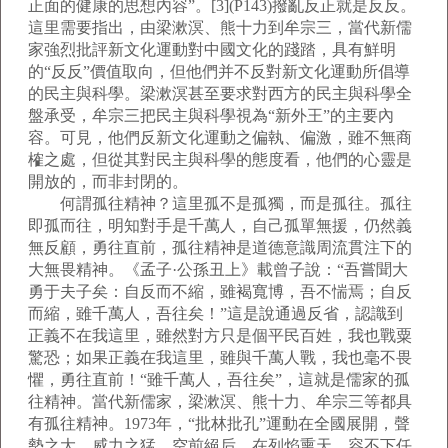
正面的健康的思想內容”。[3](P143)撥亂反正就是反反。
這里需要指出，由梁漱溟、熊十力到牟宗三，當代新儒
家強烈批評新文化運動對中國文化的踐踏，具有鮮明
的“反反”價值取向，但他們并不反對新文化運動所倡導
的民主與科學。梁漱溟甚至要求對西方的民主與科學全
盤承受，牟宗三把民主與科學視為“新外王”的主要內
容。可見，他們反新文化運動之偏執、偏激，雖不無商
榷之處，但從其對民主與科學的態度看，他們的心靈是
開放的，而非封閉的。
何謂孤往精神？這里孤不是孤獨，而是孤往。孤往
即孤而往，明知對手是千萬人，自己孤單無援，仍然義
無反顧，勇往直前，孤往精神是道德意識周流貫注下的
大無畏精神。《孟子·公孫丑上》載曾子說：“吾嘗聞大
勇于夫子矣：自反而不縮，雖褐寬博，吾不惴焉；自反
而縮，雖千萬人，吾往矣！”這是說通過反省，認識到
正義不在我這里，雖然對方只是個平民百姓，我也戰粟
驚恐；如果正義在我這里，雖與千萬人戰，我也毫不畏
懼，勇往直前！“雖千萬人，吾往矣”，這就是儒家的孤
往精神。當代新儒家，梁漱溟、熊十力、牟宗三等都具
有孤往精神。1973年，“批林批孔”運動在全國展開，聲
勢之大，威力之猛，空前絕后。在列焰熏天、容不下任