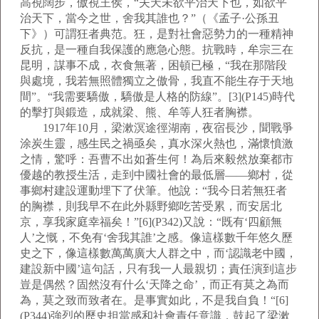
高視闊步，傲視王侯，“夫天未欲平治天下也，如欲平
治天下，當今之世，舍我其誰也？”（《孟子·公孫丑
下》）可謂狂者典范。狂，是對社會惡勢力的一種精神
反抗，是一種自我保護的應急心態。抗戰時，牟宗三在
昆明，謀事不成，衣食無著，困頓已極，“我在那階段
與處境，我若無照體獨立之傲骨，我直不能生存于天地
間”。“我需要驕傲，驕傲是人格的防線”。[3](P145)時代
的擊打與鍛造，成就梁、熊、牟等人狂者胸襟。
1917年10月，梁漱溟途徑湖南，夜宿長沙，聞戰爭
涂炭生靈，感生民之禍亟矣，真水深火熱也，滿懷憤激
之情，驚呼：吾曹不出如蒼生何！為后來毅然放棄都市
優越的教授生活，走到中國社會的最低層——鄉村，從
事鄉村建設運動埋下了伏筆。他說：“我今日若無狂者
的胸襟，則我早不在此外縣野鄉吃苦受累，而安居北
京，享我家庭幸福矣！”[6](P342)又說：“既有‘四顧無
人’之慨，不免有‘舍我其誰’之感。像這樣數千年悠久歷
史之下，像這樣數萬萬廣大人群之中，而‘認識老中國，
建設新中國’這句話，只有我一人最親切；責任演到這步
豈是偶然？固然沒有什么‘天降之命’，而正有莫之為而
為，莫之致而致者在。是事實如此，不是我自負！“[6]
(P344)強烈的歷史担當感和社會責任意識，鼓起了梁漱