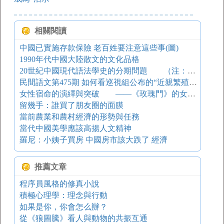
相關閱讀
中國已實施存款保險 老百姓要注意這些事(圖)
1990年代中國大陸散文的文化品格
20世紀中國現代語法學史的分期問題 （注：本文曾在現代語言學研討班（1996.7天津南開大學）宣講，在新時期語法學者學術研討會（國際）（于1996年10月在武漢華中師范大學舉行）上宣讀。筆者就本文主要論點先后與沈家煊先生和陸儉明先生等討論過，獲益良多，書此志謝。）
民間語文第475期 如何看巡視組公布的“近親繁殖”現象
女性宿命的演繹與突破 ——《玫瑰門》的女性世界及其在２０世紀晚期中國女性文學史上的意義
留幾手：誰買了朋友圈的面膜
當前農業和農村經濟的形勢與任務
當代中國美學應該高揚人文精神
羅尼：小姨子買房 中國房市該大跌了 經濟
推薦文章
程序員風格的修真小說
積極心理學：理念與行動
如果是你，你會怎么辦？
從《狼圖騰》看人與動物的共振互通