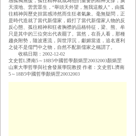
感孤獨無援，孤往精神就成為他們重要的精神支撐；廣
天漠地、蕓蕓眾生，“舉頭天外望，無我這般人”，由孤
往精神與歷史担當感沛然而生狂者氣象。毫無疑問，正
是時代造就了當代新儒家，鍛打了當代新儒家人物的反
反心態、孤往精神和狂者胸襟的品格特征，梁、熊、牟
只是其中的三位突出代表罷了。當然，在吾人看，那種
趨炎附勢，隨波逐流，與世浮沉，獻媚當道，追名逐利
之徒不是儒門中之物，自然不配新儒家之稱謂了。
收稿日期：2002-12-02
文史哲L濟南5～18B5中國哲學顏炳罡20032003顏炳罡
山東大學哲學與社會發展學院教授 作者：文史哲L濟南
5～18B5中國哲學顏炳罡20032003