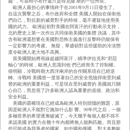
義”，可當時小布什還只是得克薩 斯的一位州長。
歐洲人最担心的事情終于在2001年9月11日發生了。
自這次襲擊之后，布什政府和全體 美國人開始在保衛他
們自己，對抗新的威脅對手的時候，毫不遲疑地使用美
國的武力。 歐洲起初對美國在阿富汗的行動表示支持，
北約歷史上第一次作出共同保衛美國的集體 決議，其中
含有歐洲還想要在美國對恐怖主義進行反擊時仍能保有
一定影響力的考慮。 無疑，華盛頓對這些援助的冷淡態
度令歐洲人老大地不高興。
當美國開始將視線超越阿富汗，瞄準伊拉克和“邪惡
軸心”的時候，歐洲人意識到他 們已經喪失了控制權。
很明顯，冷戰時期大西洋兩岸的合作關系現在已經逆
轉。冷戰時 美國曾一度冒著自己的安全危險捍衛受到威
脅的歐洲的重要利益，可是現在受到威脅的 美國就只關
心自己，而忽視了許多歐洲人認為重要的道德、政治和
安全利益。
美國的霸權現在已經成為歐洲人特別煩惱的難題，原
因是歐洲人不能對它施加什么影 響。90年代之后，一個
多極世界的希望逐漸破滅了，今天幾乎每個人都不得不
承認美國 的實力在幾十年內都將無人能夠匹敵。而且那
些可能成為競爭者的國家，如中國和俄國 ，對大多數歐