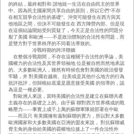
的終結，最終相對和 諧地統一生活在自由民主的世界
中。因為民主國家間共享自由的原則，所以它們“不存
在相互競爭合法性的基礎”。沖突可能發生在西方與其
他地區之間，但決不可能發生在 西方陣營內部。但是現
在這個結論開始受到質疑了，今天正是合法性的問題分
裂了美國 和歐洲——不是政治體制的合法性有問題，而
是雙方對于世界秩序的不同看法導致的。
冷戰時期的跨洋聯姻
在整個冷戰期間，不存在這種關于合法性的爭論，美
國權力的合法性及其世界領袖地 位是被自然而然地承認
的。大多數歐洲人，雖然有時候也會對美國的統治發發
牢騷，并 對美國在越南、拉美或是其他什么地方的行為
批評批評，但歸根結底還是愿意接受美國 的領導的，認
為這是一種必要。
對歐洲人來說，當時美國的合法性是建立在蘇聯共產
主義存在的基礎之上的。由于蘇 聯對西方世界構成的戰
略壓力——事實上成千上萬的蘇聯軍隊就部署在中歐
——而且只 有美國擁有遏制蘇聯的實力，所以對大多數
歐洲國家和大多數美國在亞洲的盟友來說， 對抗蘇聯威
脅主角的身份給美國的霸權地位披上了一件合法性外