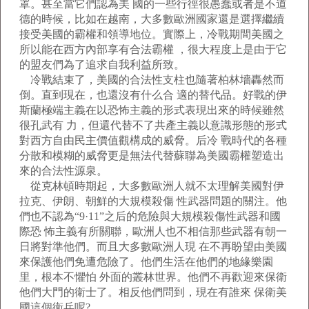
罩。甚至當它們認為美 國的一些行徑很愚蠢或者是不道
德的時候，比如在越南，大多數歐洲國家還是選擇繼續
接受美國的霸權和領導地位。實際上，冷戰期間美國之
所以能在西方內部享有合法霸權 ，很大程度上是由于它
的盟友們為了追求自我利益所致。
冷戰結束了，美國的合法性支柱也隨著柏林墻轟然而
倒。直到現在，也還沒有什么合 適的替代品。好戰的伊
斯蘭極端主義在以恐怖主義的形式表現出來的時候雖然
很孔武有 力，但還代替不了共產主義以意識形態的形式
對西方自由民主價值觀構成的威脅。后冷 戰時代的各種
分散和模糊的威脅更是無法代替蘇聯為美國霸權塑造出
來的合法性源泉。
從克林頓時期起，大多數歐洲人就不太理解美國對伊
拉克、伊朗、朝鮮的大規模殺傷 性武器問題的關注。他
們也不認為“9·11”之后的危險與大規模殺傷性武器和國
際恐 怖主義有所關聯，歐洲人也不相信那些武器有朝一
日將對準他們。而且大多數歐洲人現 在不再盼望由美國
來保護他們免遭危險了。他們生活在他們的地緣樂園
里，根本不懼怕 外面的叢林世界。他們不再歡迎來保衛
他們大門的衛士了。相反他們問到，現在有誰來 保衛美
國這個衛兵呢?