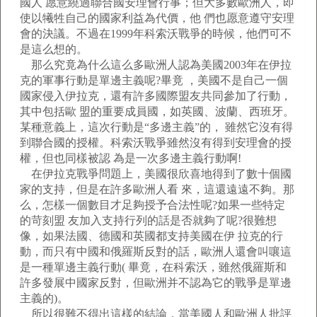
國人 愿意繞過聯合國安理會行事；但大多數歐洲人，即
使以犧牲自己的國家利益為代價，他 們也愿意遵守安理
會的決議。不過在1999年科索沃戰爭的時候，他們可不
是這么想的。
那么究竟為什么這么多歐洲人認為美國2003年在伊拉
克的軍事行動是單邊主義呢?畢竟 ，美國不是自己一個
國家侵入伊拉克，還有許多國際盟友共同參加了行動，
其中包括歐 盟的重要成員國，如英國、波蘭、西班牙。
某種意義上，這次行動是“多邊主義”的， 雖然它沒有得
到聯合國的授權。科索沃戰爭雖然沒有得到安理會的授
權，但也同樣被認 為是一次多邊主義行動啊!
在伊拉克戰爭問題上，美國很欣喜地得到了數十個國
家的支持，但是在許多歐洲人看 來，這還遠遠不夠。那
么，怎樣一個數目才足夠授予合法性呢?如果一些特定
的苛刻盟 友加入支持行列的話是否就夠了呢?很難想
像，如果法國、德國和英國都支持美國在伊 拉克的行
動，而只有中國和俄羅斯反對的話，歐洲人還會叫嚷這
是一種單邊主義行動( 畢竟，在科索沃，雖然俄羅斯和
許多發展中國家反對，但歐洲并不認為它的戰爭是單邊
主義的)。
所以很難不得出這樣的結論，當美國人和歐洲人批評