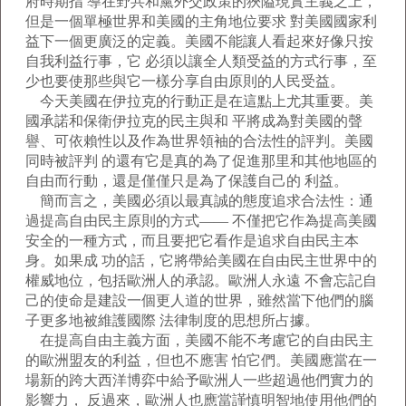
府時期指 導在野共和黨外交政策的狹隘現實主義之上，
但是一個單極世界和美國的主角地位要求 對美國國家利
益下一個更廣泛的定義。美國不能讓人看起來好像只按
自我利益行事，它 必須以讓全人類受益的方式行事，至
少也要使那些與它一樣分享自由原則的人民受益。
今天美國在伊拉克的行動正是在這點上尤其重要。美
國承諾和保衛伊拉克的民主與和 平將成為對美國的聲
譽、可依賴性以及作為世界領袖的合法性的評判。美國
同時被評判 的還有它是真的為了促進那里和其他地區的
自由而行動，還是僅僅只是為了保護自己的 利益。
簡而言之，美國必須以最真誠的態度追求合法性：通
過提高自由民主原則的方式—— 不僅把它作為提高美國
安全的一種方式，而且要把它看作是追求自由民主本
身。如果成 功的話，它將帶給美國在自由民主世界中的
權威地位，包括歐洲人的承認。歐洲人永遠 不會忘記自
己的使命是建設一個更人道的世界，雖然當下他們的腦
子更多地被維護國際 法律制度的思想所占據。
在提高自由主義方面，美國不能不考慮它的自由民主
的歐洲盟友的利益，但也不應害 怕它們。美國應當在一
場新的跨大西洋博弈中給予歐洲人一些超過他們實力的
影響力， 反過來，歐洲人也應當謹慎明智地使用他們的