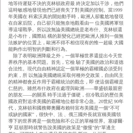
地等待遲疑不決的克林頓政府最 終決定加以干涉，他們
這時敏感地發現他們已經喪失了對美國的控制。當1999
年美國在 科索沃真的開始動手時，歐洲人卻尷尬地發現
在自家后院，自己卻只能無奈地觀看由一 位美國將軍領
導這場戰爭。所以說無論美國總統是老布什、克林頓還
是小布什，國際結 構的新變化已經把歐洲人推到一個無
法嫉妒的位置上，歐洲不得不相信現有的惟一超級 大國
能夠作出明智的判斷和行為。
除了表明歐洲降級之外，一個單極世界還提出今天世
界秩序的基本問題。首先，它檢 驗了美國的政治和道德
合法性。現代自由精神認定一個單極的霸權國必須受到
約束，所 以無論美國總統采取何種外交政策，自由民主
的精神都會反作用于霸權統治的觀念，即 便這個霸權是
仁慈的。雖然布什政府在處理與歐洲——華盛頓最親密
的朋友——的關系 時手法過于僵硬，但冷戰后的歷任美
國政府對追求美國的霸權地位都非常心急。20世紀 90年
代，克林頓和國務卿奧爾布賴特宣布美國是一個“不可
或缺的國家”，很快中、法 、俄三國外長就宣稱美國領
導下的世界將是一個危險和不公正的單極世界。塞繆爾·
亨 廷頓那時就警告說美國的政策是“傲慢”的“單邊主