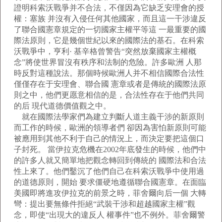
證明科索沃戰爭并不合法，不僅因為它缺乏安理會的授
權：塞族 并沒有入侵任何其他國家，而且這一干涉違反
了聯合國憲章規定的一切國家主權平等這 一最重要的國
際法原則，它是幾個世紀以來的國際法的基石。在科索
沃戰爭中，亨利· 基辛格曾警告“突然放棄國家主權概
念”將使世界冒沒有秩序和法制的危險。許多歐洲 人那
時反對這種說法。那個時候歐洲人并不相信國際合法性
僅僅存在于安理會、聯合國 憲章或者是傳統的國際法原
則之中，他們更愿意相信的是，合法性存在于他們共同
的后 現代道德價值觀之中。
就在國際法學家們為建立判斷人道主義干涉的新原則
而工作的時候，歐洲的領導者們 卻因為害怕新原則可能
被應用到其他不利于自己的情況上，而決定要把這個口
子封死。 當伊拉克危機在2002年底發生的時候，他們中
的許多人就又簡單地把觀念轉回到傳統的 國際法和合法
性上來了。他們鑿沉了他們自己在科索沃戰爭中使用過
的道德原則，開始 要求僵硬地遵循聯合國憲章。在面臨
美國即將進攻伊拉克的前景之時，菲舍爾向后一個 大轉
彎：提出要無條件拒絕“武裝干涉和超越國家主權”觀
念，即使“出現大的違反人 權事件”也不例外。菲舍爾警