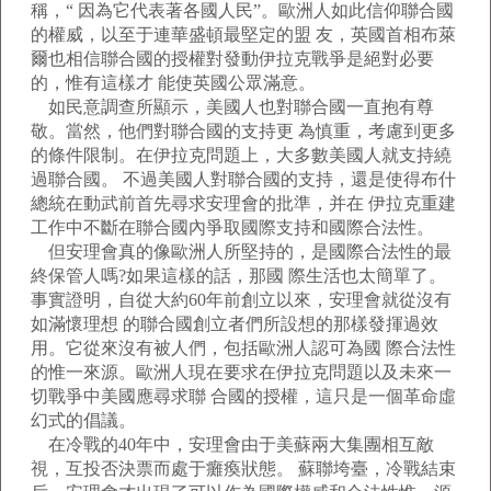
稱，“ 因為它代表著各國人民”。歐洲人如此信仰聯合國
的權威，以至于連華盛頓最堅定的盟 友，英國首相布萊
爾也相信聯合國的授權對發動伊拉克戰爭是絕對必要
的，惟有這樣才 能使英國公眾滿意。
如民意調查所顯示，美國人也對聯合國一直抱有尊
敬。當然，他們對聯合國的支持更 為慎重，考慮到更多
的條件限制。在伊拉克問題上，大多數美國人就支持繞
過聯合國。 不過美國人對聯合國的支持，還是使得布什
總統在動武前首先尋求安理會的批準，并在 伊拉克重建
工作中不斷在聯合國內爭取國際支持和國際合法性。
但安理會真的像歐洲人所堅持的，是國際合法性的最
終保管人嗎?如果這樣的話，那國 際生活也太簡單了。
事實證明，自從大約60年前創立以來，安理會就從沒有
如滿懷理想 的聯合國創立者們所設想的那樣發揮過效
用。它從來沒有被人們，包括歐洲人認可為國 際合法性
的惟一來源。歐洲人現在要求在伊拉克問題以及未來一
切戰爭中美國應尋求聯 合國的授權，這只是一個革命虛
幻式的倡議。
在冷戰的40年中，安理會由于美蘇兩大集團相互敵
視，互投否決票而處于癱瘓狀態。 蘇聯垮臺，冷戰結束