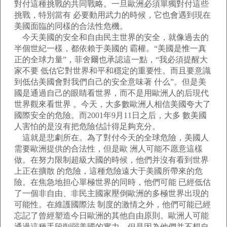
對付這種挑戰的共同戰略。一旦歐洲必須單獨對付這些
挑戰，特別當有 必要動用武力的時候，它也會遇到現在
美國面臨的同樣的合法性危機。
今天美國的安全和自由民主世界的安全，就像過去的
半個世紀一樣，都依賴于美國的 霸權。“美國是惟一真
正的全球力量”，菲舍爾也承認這一點，“我必須提醒大
家不要 低估它對世界和平和穩定的重要性。而且要意識
到低估美國會對我們自己的安全意味著 什么”。但是美
國是通過自己的眼睛看世界，而不是用歐洲人的后現代
世界觀來看世界 。今天，大多數歐洲人相信美國夸大了
國際安全的危險。而2001年9月11日之后，大多 數美國
人害怕的是沒有把危險估計得足夠充分。
這就是悲劇所在。為了對付今天的全球危險，美國人
需要歐洲提供的合法性，但是歐 洲人可能不愿意這樣
做。在努力限制超級大國的時候，他們并沒有看到世界
上正在擴散 的危險，這種危險遠大于美國所帶來的危
險。在焦急地担心單極世界的同時，他們可能 已經低估
了一個非自由、非民主國家壓倒歐洲的多極世界出現的
可能性。在維護國際法 制度的激情之外，他們可能已經
忘記了曾經塑造今日歐洲的其他自由原則。歐洲人可能
通過這種手段削弱美國的實力，但是因為他們并不想自