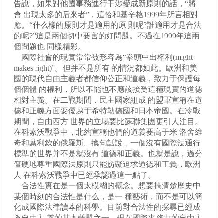
告說，如果對他國事務進行干涉變成新原則的話，“將
會 出現太多的后來者”，這恰和基辛格1999年所言相對
應。“什么樣的原則才是適用的原 則呢?誰適用才是合法
的呢?”這是兩個切中要害的好問題。不過在1999年這兩
個問題也 同樣精彩。
國際社會的現實常常被形容為“拳頭中出權利(might
makes right)”。但并不是所有 的情況都如此。歐洲和美
國的現代自由主義者都信仰公正和道義，致力于保護每
個個體 的權利，所以不能也不應該接受這種現實的道德
相對主義。在二戰期間，民主國家組成 的盟軍宣稱在道
德和正義方面要優越于希特勒德國和日本帝國。在冷戰
期間，自由西方 世界的立場要比蘇聯集團更引人注目。
在科索沃戰爭中，北約宣稱他們的道義要高于米 洛舍維
奇和葉利欽的俄羅斯。換句話說，一個沒有國際法通行
標準的世界并不是就沒有 道德和正義。也就是說，過分
僵硬地尊重國際法原則只能妨礙追求道德和正義，歐洲
人 在科索沃戰爭中已經承認過這一點了。
合法性實在是一個太模糊的概念。想要搞清楚歷史中
某個時刻的合法性是什么，是一 種藝術，而不是可以簡
化成國際法律讀本的科學。目前對合法性的探尋已經成
為自由主 義的基本難題之一。現在國際事務中的自由主