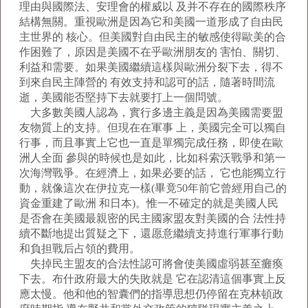
理由與國際法、安理會的權威以 及并不存在的國際秩序
結構無關。重視歐洲是因為它和美國一道形成了自由民
主世界的 核心。但美國對自由民主的敏感使得歐美的合
作困難了，原因是美國不在乎歐洲朋友的 害怕、關切、
利益和需要。如果美國繼續這樣與歐洲分裂下去，得不
到來自民主陣營的 有效支持和認可的話，隨著時間流
逝，美國能否堅持下去就要打上一個問號。
大多數美國人認為，實行多邊主義是因為美國需要盟
友物質上的支持。但現在在軍事 上，美國完全可以獨自
行事，而且事實上它也一直是單獨完成任務，即使在歐
洲人全面 參與的時候也是如此，比如科索沃戰爭和第一
次海灣戰爭。在經濟上，如果必要的話， 它也能獨立行
動，就像這次在伊拉克一樣(畢竟50年前它曾經用自己的
資金重建了歐洲 和日本)。惟一不確定的就是美國人民
是否會在美國最親密的民主國家盟友對美國的合 法性持
續不斷地提出質疑之下，還愿意繼續支持進行軍事行動
和負担戰后占領的費用。
失掉民主盟友的合法性認可將會使美國虛弱甚至癱瘓
下去。布什政府最大的失敗就是 它在認清這個事實上反
應太慢。他和他的智囊們的指導思想仍停留在克林頓政