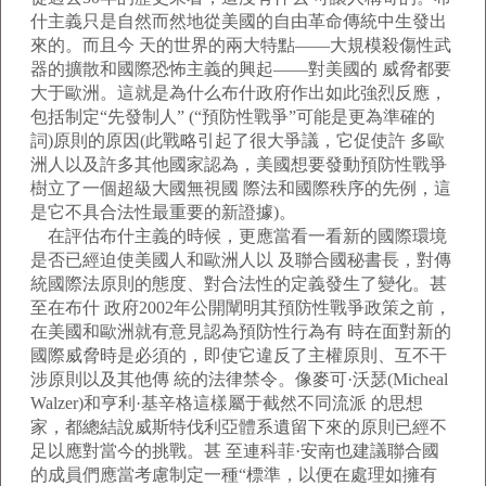
什主義只是自然而然地從美國的自由革命傳統中生發出
來的。而且今 天的世界的兩大特點——大規模殺傷性武
器的擴散和國際恐怖主義的興起——對美國的 威脅都要
大于歐洲。這就是為什么布什政府作出如此強烈反應，
包括制定“先發制人” (“預防性戰爭”可能是更為準確的
詞)原則的原因(此戰略引起了很大爭議，它促使許 多歐
洲人以及許多其他國家認為，美國想要發動預防性戰爭
樹立了一個超級大國無視國 際法和國際秩序的先例，這
是它不具合法性最重要的新證據)。
在評估布什主義的時候，更應當看一看新的國際環境
是否已經迫使美國人和歐洲人以 及聯合國秘書長，對傳
統國際法原則的態度、對合法性的定義發生了變化。甚
至在布什 政府2002年公開闡明其預防性戰爭政策之前，
在美國和歐洲就有意見認為預防性行為有 時在面對新的
國際威脅時是必須的，即使它違反了主權原則、互不干
涉原則以及其他傳 統的法律禁令。像麥可·沃瑟(Micheal
Walzer)和亨利·基辛格這樣屬于截然不同流派 的思想
家，都總結說威斯特伐利亞體系遺留下來的原則已經不
足以應對當今的挑戰。甚 至連科菲·安南也建議聯合國
的成員們應當考慮制定一種“標準，以便在處理如擁有