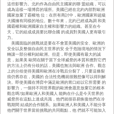
這些影響力。北約作為自由民主國家的聯 盟組織，可以
成為這樣一場博弈的場所。美國已經在北約內部對歐洲
國家放棄了霸權地 位：在所有商討中，歐洲國家和超級
大國擁有同樣的地位。數十年來，北約已經成為調 和美
國霸權和歐洲國家自主權和影響力的組織。甚至在今
天，它的組成成員要比聯合國 的成員對美國人更有吸引
力。
美國面臨的挑戰就是要在不會置美國的安全、歐洲的
安全以及整個自由民主世界的安 全于危險境地的情況下
轉讓一部分權利給歐洲。但是，即使美國有最大的誠
意，如果美 歐間在關于當下全球威脅的本質和應對它們
的方法上仍有分歧的話，美國也無法與歐洲 合作。觀念
上的分歧使得美國和歐洲在冷戰后分裂了，只要這條裂
痕仍舊存在，美國的 合法性危機就很難想像可以得到解
決。即使美國在博弈中滿足歐洲的胃口給以它所需要 的
影響力，一個持不同世界觀的歐洲會愿意放棄它的根本
觀念嗎?如果歐洲人和美國人 能夠在什么是今天世界的
威脅所在這點上達成共識，他們就很容易恢復他們在冷
戰期間 結成的合作關系。如果歐洲人和美國人不能分享
他們關于世界當前挑戰的共同觀點，他 們就不可能加入