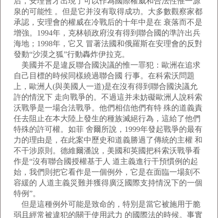
后，安理會才出現了可以作為國際權威和合法性惟一源
泉的可能性 。但是它并沒有取得成功。大多數觀察家都
承認，安理會的權威在冷戰后的十年中是在 衰落而不是
增強。1994年，克林頓政府沒有得到聯合國的準許出兵
海地；1998年，它又 冒著法國和俄羅斯在安理會的反對
發動“沙漠之狐”行動轟炸伊拉克。
美國并不是違反聯合國決議的惟一罪犯：歐洲在追求
自己目標的時候同樣繞過聯合國 行事。在科索沃問題
上，歐洲人(與美國人一道)是在沒有得到聯合國決議允
許的情況下 走向戰爭的。不過這并未妨礙歐洲人說科索
沃戰爭是一場合法戰爭。他們相信他們有特 殊的道義責
任去阻止在本大陸上發生的種族滅絕行為，這給了他們
特殊的許可權。如菲 舍爾所說，1999年發起戰爭的最有
力的理由是，在此案中歷史和道義勝過了傳統的主權 和
不干涉原則。德維爾潘說，美國和英國把科索沃戰爭看
作是“沒有聯合國授權基于人 道主義進行干預慣例的起
始，我們則把它看作是一個例外，它是在面臨一場刻不
容緩的 人道主義災難并獲得廣泛國際支持情況下的一個
特例”。
但是這種例外可能是致命的，特別是當它被施用于脆
弱且經常被違犯的關于使用武力 的國際法的時候。事實