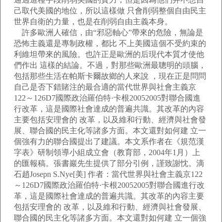
己取代美國的地位，所以這樣做 只會削弱整個自由民主
世界自衛的力量，也是在削弱自由主義本身。
許多歐洲人確信，由“邪惡軸心”帶來的危險，無論是
恐怖主義還是專制政權，都比 不上美國這個不受約束的
利維坦帶來的風險。也許正是歐洲的后現代本質才使他
們作出 這樣的結論。不過，對那些歐洲最聰明的頭腦，
包括那些生活在帕斯卡爾故鄉的人來說 ，現在正是問問
自己是否下錯賭注的最合適的當代世界與社會主義京
122～126D7國際政治羅伯特·卡根20052005對聯合國進
行改革，這是國際社會達成的普遍共識。其改革的內容
主要包括安理會的 改革，以及維和行動、經濟與社會發
展、聯合國的民主化等諸多方面。本文還對如何建 立一
個強有力的聯合國提出了建議。本文系作者在《規范漢
字表》研制領導小組成立會（教育部，2004年1月）上
的匯報稿。張書巖先生提供了部分引例，謹致謝忱。滴
石趙Josepn S.Nye[美] 作者：當代世界與社會主義京122
～126D7國際政治羅伯特·卡根20052005對聯合國進行改
革，這是國際社會達成的普遍共識。其改革的內容主要
包括安理會的 改革，以及維和行動、經濟與社會發展、
聯合國的民主化等諸多方面。本文還對如何建 立一個強