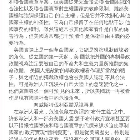
和聯合國憲章草案，但美國從未完全接受聯 合國組織的
合法性以及聯合國憲章對主權國家的教條限制。雖然美
國極端強調保護自己 的自主權，但是它并不太關心其他
國家主權的神圣性。它為自己保留了在任何地點干涉 他
國事務的權利。雖然這經常被其他國家看作是自私的偽
善行為，但美國通常都把干預 看作是保衛自由主義的必
要行為。
美國實際上是一個革命國家，它總是扮演現狀破壞者
的角色。從立國的第一天起，美 國就把外國的專制暴政
政體視為注定要被自己的革命共和主義力量所推翻的短
命政體。 美國人把敵對的暴政政權看作理所當然的靶
子，與之相近的獨裁政權也會被美國人認定 不具合法
性。可是歐洲人正沉浸在自己大陸上的急速變化之中，
他們冀圖尋求一個可預 見的未來，所以美國就一再被看
作是現有國際社會中的危險角色。
向威斯特伐利亞體系說再見
在歐洲人看來，危險包藏在所謂的“布什主義”之中。
許多歐洲人和一部分美國人震 驚于布什政府宣稱甚至要
以不惜犧牲國際法和聯合國憲章的代價來謀求迫使專制
國家的 政府實現“體制變更”。但是從美國歷史，特別是
從過去50年的歷史來看，這沒有什么 可讓人稱奇的。布