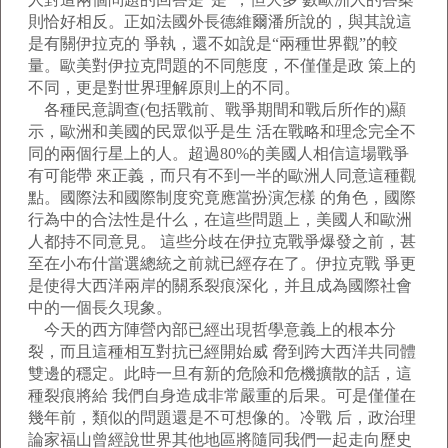
則恰好相反。正如法國外長德維爾潘所說的，與其說這
是有關伊拉克的 爭執，還不如說是“兩種世界觀”的較
量。歐美對伊拉克問題的不同態度，不僅僅是政 策上的
不同，更是對世界理解原則上的不同。
各種民意調查(包括戰前、戰爭期間和戰后所作的)顯
示，歐洲和美國的民眾似乎是生 活在戰略和理念完全不
同的兩個行星上的人。超過80%的美國人相信這場戰爭
有可能帶 來正義，而只有不到一半的歐洲人同意這種觀
點。國際法和國際制度究竟應當扮演怎樣 的角色，國際
行為中的合法性是什么，在這些問題上，美國人和歐洲
人都持不同意見。 這些分歧在伊拉克戰爭爆發之前，甚
至在小布什當選總統之前就已經存在了。伊拉克戰 爭更
是使得大西洋兩岸的關系裂痕深化，并且成為國際社會
中的一個長久現象。
今天的西方陣營內部已經出現哲學意義上的根本分
裂，而且這種相互對抗已經開始威 脅到跨大西洋共同體
雙邊的穩定。此時一旦有新的危險和危機擴散的話，這
種裂痕將給 我們自身造成非常嚴重的后果。可是僅僅在
幾年前，類似的問題還是不可想像的。冷戰 后，政治理
論家福山曾經說世界其他地區將隨同我們一起走向歷史