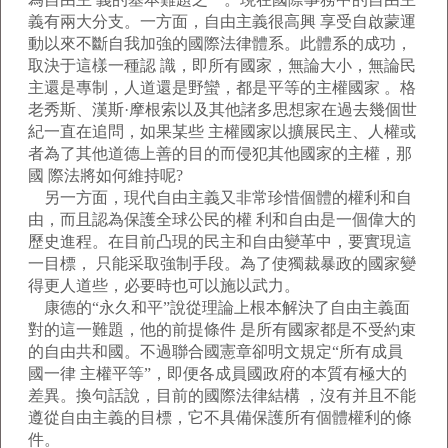
義有兩大分支。一方面，自由主義很高興 享受自啟蒙運
動以來不斷自我加強的國際法律體系。此體系的成功，
取決于這樣一種認 識，即所有國家，無論大小，無論民
主還是專制，人道還是野蠻，都是平等的主權國家 。格
老秀斯、漢斯·摩根索以及其他諸多思想家在過去幾個世
紀一直在追問，如果某些 主權國家以擴展民主、人權或
者為了其他道德上善的目的而侵犯其他國家的主權，那
國 際法將如何維持呢?
另一方面，現代自由主義又非常珍惜個體的權利和自
由，而且認為保護全球公民的權 利和自由是一個偉大的
歷史進程。在目前凸現的民主和自由變革中，要實現這
一目標， 只能采取強制手段。為了使獨裁暴政的國家變
得更人道些，必要時也可以施以武力。
康德的“永久和平”說從理論上根本解決了自由主義面
對的這一難題，他的前提條件 是所有國家都是不受約束
的自由共和國。不過聯合國憲章卻明文規定“所有成員
國一律 主權平等”，即便各成員國政府的本質有極大的
差異。換句話說，目前的國際法律結構 ，沒有并且不能
遵從自由主義的目標，它不具備保護所有個體權利的條
件。