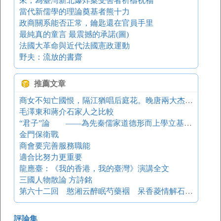
來，為臺灣新北爆炸案受害者祈禱祝福
當代新儒學的理論奠基者熊十力
政商關系能否正常，鑰匙還在官員手里
最純真的童言 最震撼的承諾(圖)
法國大革命與近代法國憲政運動
野夫：流放的書齋
推薦文章
商女不知亡國恨，隔江猶唱后庭花。晚唐兩大杰出詩人之一
毛澤東和蔣介石家人之比較
“君子”論 ——為先秦儒家道德形而上學立基的人文主體
金門保衛戰
商會要完善服務職能
適合比努力更重要
龍應臺：《我的香港，我的臺灣》演講全文
三國人物散論 方詩銘
第六十二回 憨湘云醉眠芍藥裀 呆香菱情解石榴裙
評論集