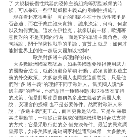
了 大規模殺傷性武器的恐怖主義組織等類型威脅的時
候，可以采取一些早期威權主義式的 強制性措施”。
現在看起來很明顯，真正的問題不在于預防性戰爭是
否合適，而在于應由誰來實施， 誰來決定，何時、何處
以及如何實施。這次在伊拉克，就像以前一樣，歐洲著
意反對的 不是美國的行為，而是它的單邊主義角色。換
句話說，關于預防性戰爭的爭論，實質上 就是：如何才
能對世界上的惟一超級大國加以控制?
歐美對多邊主義理解的分歧
大多數歐洲國家都認為，如果美國想要獲得使用武力
的國際合法性，就必須避免單獨 行動，必須實施多邊主
義的外交政策。大多數美國人也同意這個意見，只是他
們對“多 邊主義”的理解不同于歐洲人。當美國人說“多
邊主義”的時候，他們意指一種積極懇 求取得盟友支持
的政策，但是對即使是自稱為多邊主義者的美國人來
說，安理會的授權 也不是必要條件。然而對歐洲人來
說，“多邊主義”更正式，而且更像是法律。它是在 采取
某些舉動前，一種從正常構成的國際機構取得合法支持
的方式；它是采取行動的必 備先決條件。最近的民意調
查顯示，如果美國的關鍵國家利益遭到威脅，大多數美