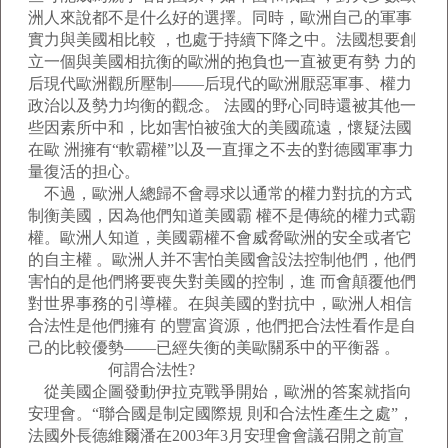
洲人來說都不是什么好的選擇。同時，歐洲自己的軍事
實力與美國相比較 ，也處于持續下降之中。法國想要創
立一個與美國相抗衡的歐洲的抱負也一直被更有勢 力的
后現代歐洲觀所壓制——后現代的歐洲厭惡軍事、權力
政治以及勢力均衡的觀念。 法國的野心同時還被其他一
些因素所中和，比如害怕被強大的美國疏遠，懷疑法國
在歐 洲擁有“軟霸權”以及一直揮之不去的對德國軍事力
量復活的担心。
不過，歐洲人總歸不會尋求以通常的權力對抗的方式
制衡美國，因為他們知道美國霸 權不是傳統的權力式霸
權。歐洲人知道，美國霸權不會威脅歐洲的安全或者它
的自主權 。歐洲人并不害怕美國會設法控制他們，他們
害怕的是他們將要喪失對美國的控制，進 而會顛覆他們
對世界事務的引導權。在與美國的對抗中，歐洲人相信
合法性是他們擁有 的豐富資源，他們把合法性看作是自
己的比較優勢——已經失衡的美歐關系中的平衡器 。
何謂合法性?
從美國企圖發動伊拉克戰爭開始，歐洲的答案就指向
安理會。“聯合國是制定國際規 則和合法性產生之處”，
法國外長德維爾潘在2003年3月安理會會議召開之前宣