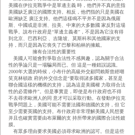
美國在伊拉克戰爭中是單邊主義 時，他們并不真的意指
美國缺乏廣泛的國際支持。相反，他們指的只是美國在
歐洲缺乏 廣泛支持。他們這樣鳴不平并不是因為俄羅
斯、中國或是非洲、拉美、中東的大多數國 家反對這場
戰爭。說布什政府是“單邊主義者”，不是因為它沒有得
到北京、巴西利亞 、吉隆坡、莫斯科和其他國家的支
持，而只是因為它喪失了巴黎和柏林的擁戴。
擁有合法性的重要性
美國人可能會對爭取合法性不感興趣，認為關于合法
性的爭論只是一場騙局而已。但 這是一種錯誤認識。
2000年大選的時候，小布什的高級外交顧問賴斯曾經嘲
笑克林頓政 府的外交信念是“要取得諸多國家，甚至是
聯合國這樣的機構的支持，認為這是美國權 力取得合法
性的必需條件”。但是事實是，即使是布什政府也不得
不去尋求歐洲人的同 意才可以采取行動。在發動伊拉克
戰爭問題上，美國可能不需要法國和德國的支持，但 它
至少需要英國的支持。布什政府非常理解美國人民想要
并且也確實需要由布萊爾的支 持所帶來的國際合法性鍍
膜。
有眾多理由要求美國必須尋求歐洲的認可。但是這些