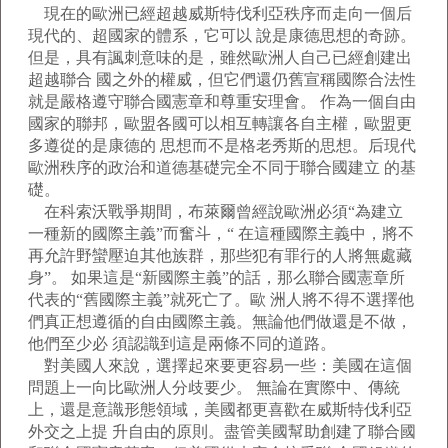
現在的歐洲已經超越威斯特伐利亞秩序而走向一個后
現代的、超國家的體系，它可以 說是康德思想的奇跡。
但是，具有諷刺意味的是，雖然歐洲人自己已經創建出
超越聯合 國之外的權威，但它們還仍舊宣稱國際合法性
就是嚴格遵守聯合國憲章和尊重安理會。 作為一個自由
國家的聯邦，歐盟各國可以相互轉讓各自主權，歐盟更
多遵從的是康德的 思想而不是格老秀斯的思想。后現代
歐洲秩序的政治和道德基礎完全不同于聯合國建立 的基
礎。
在科索沃戰爭期間，布萊爾曾經說歐洲必須“為建立
一種新的國際主義”而奮斗，“ 在這種國際主義中，將不
再允許野蠻壓迫其他族群，那些犯有罪行的人將無處藏
身”。 如果這是“新國際主義”的話，那么聯合國憲章所
代表的“舊國際主義”就死亡了。歐 洲人將不得不選擇他
們真正想遵循的自由國際主義。無論他們做還是不做，
他們至少必 須認識到這是兩條不同的道路。
對美國人來說，選擇起來要更容易一些：美國在這個
問題上一向比歐洲人分歧要少。 無論在實際中、傳統
上，還是意識形態領域，美國都更喜歡在威斯特伐利亞
外交之上提 升自由的原則。盡管美國幫助創建了聯合國