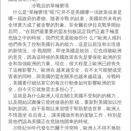
冷戰后的單極窘境
什么是“單極窘境”呢?它并不是美國哪一項政策或者是
哪一屆政府的產物。隨著冷戰 的結束，美國前所未有的
全球實力成了被攻擊的對象。菲舍爾在伊拉克戰爭開始
后問， “在我們最重要的盟友拍板認定我們正處于極度
危險之中的時候，我們究竟還能做些什 么?”歐洲人感到
他們喪失了控制美國行為的能力，這是以前沒有出現過
的新情況。冷 戰期間，即使美國是統領，它也得聽歐洲
的意見，因為這時候的美國政策首先是要保衛 歐洲的安
全和加強歐洲的力量。現在，很大程度上歐洲已經喪失
了這種影響力。歐洲在 越來越安全，在不太可能變成受
害者的同時，與美國的盟友關系也越來越疏遠。冷戰時
，美國要仔細估算它的每次行動會如何影響歐洲的安
全，但今天它就無需太多担心了。
這就是為什么歐洲人現在關注美國不受制約的權力，
以及開始試圖像它曾經做過的那 樣，重新對美國加以控
制的原因。由于長期以來習慣于幫助塑造世界，歐洲人
不情愿坐 在后座上，讓美國做所有的駕駛工作，特別是
當他們認為美國正在危險地開車的時候。
20世紀90年代發生巴爾干沖突時，歐洲人不得不無助