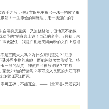
握過手之后，他從衣服兜里掏出一塊手帕擦了擦
垃圾箱！一生節儉的周總理，用一塊潔白的手
，朱自清身患重病，又無錢醫治，但他毫不猶豫
或給予的”的宣言上簽了自己的名字。8月初，朱
有件事要記住，我是在拒絕美國面粉的文件上簽過
您不是三閭大夫嗎？為什么來到這兒？”屈原
不受外界事物的束縛，而能夠隨著世俗變化。整
玉一般的品質，卻使自己被放逐呢？”屈原
，蒙受外物的污染呢？寧可投入長流的大江而葬
就自投汨羅江而死。
 寧可玉碎，不能瓦全。——《北齊書•元景安列