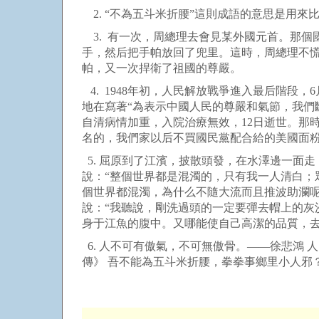
2. “不為五斗米折腰”這則成語的意思是用來
3. 有一次，周總理去會見某外國元首。那個
手，然后把手帕放回了兜里。這時，周總理不
帕，又一次捍衛了祖國的尊嚴。
4. 1948年初，人民解放戰爭進入最后階
地在寫著“為表示中國人民的尊嚴和氣節，我們
自清病情加重，入院治療無效，12日逝世。那
名的，我們家以后不買國民黨配合給的美國面粉
5. 屈原到了江濱，披散頭發，在水澤邊一面
說：“整個世界都是混濁的，只有我一人清白；
個世界都混濁，為什么不隨大流而且推波助瀾
說：“我聽說，剛洗過頭的一定要彈去帽上的
身于江魚的腹中。又哪能使自己高潔的品質，去
6. 人不可有傲氣，不可無傲骨。——徐悲鴻
傳》 吾不能為五斗米折腰，拳拳事鄉里小人邪