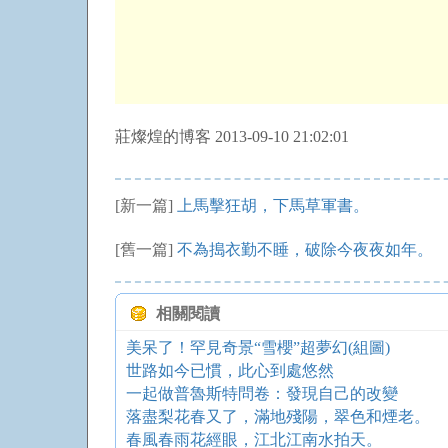
莊燦煌的博客 2013-09-10 21:02:01
[新一篇]
上馬擊狂胡，下馬草軍書。
[舊一篇]
不為搗衣勤不睡，破除今夜夜如年。
相關閱讀
美呆了！罕見奇景“雪櫻”超夢幻(組圖)
世路如今已慣，此心到處悠然
一起做普魯斯特問卷：發現自己的改變
落盡梨花春又了，滿地殘陽，翠色和煙老。
春風春雨花經眼，江北江南水拍天。