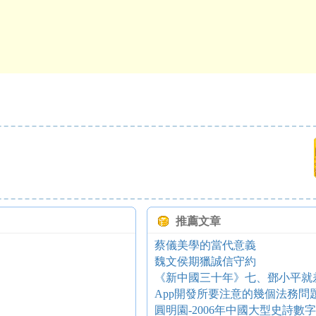
推薦文章
蔡儀美學的當代意義
魏文侯期獵誠信守約
《新中國三十年》七、鄧小平就
App開發所要注意的幾個法務問
圓明園-2006年中國大型史詩數