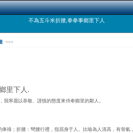
不為五斗米折腰,拳拳事鄉里下人
量
>>>
里下人.
，我寧愿以恭敬、謹慎的態度來侍奉鄉里的鄰人。
薄的俸祿；折腰：彎腰行禮，指屈身于人。比喻為人清高，有骨氣