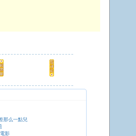
差那么一點兒
題
字電影