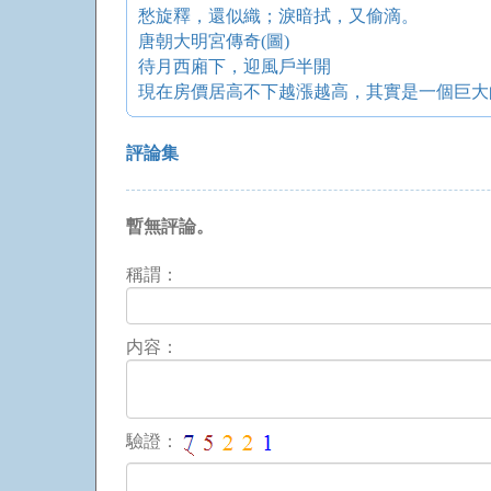
愁旋釋，還似織；淚暗拭，又偷滴。
唐朝大明宮傳奇(圖)
待月西廂下，迎風戶半開
現在房價居高不下越漲越高，其實是一個巨大
評論集
暫無評論。
稱謂：
内容：
驗證：