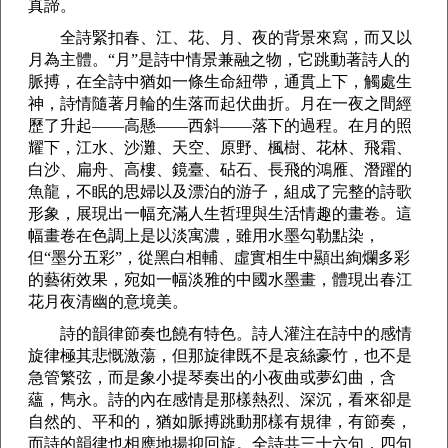
真諦。
全詩緊扣春、江、花、月、夜的背景來寫，而又以
月為主體。“月”是詩中情景兼融之物，它跳動著詩人的
脈搏，在全詩中猶如一條生命紐帶，通貫上下，觸處生
神，詩情隨著月輪的生落而起伏曲折。月在一夜之間經
歷了升起——高懸——西斜——落下的過程。在月的照
耀下，江水、沙灘、天空、原野、楓樹、花林、飛霜、
白沙、扁舟、高樓、鏡臺、砧石、長飛的鴻雁、潛躍的
魚龍，不眠的思婦以及漂泊的游子，組成了完整的詩歌
形象，展現出一幅充滿人生哲理與生活情趣的畫卷。這
幅畫卷在色調上是以淡寓濃，雖用水墨勾勒點染，
但“墨分五彩”，從黑白相輔、虛實相生中顯出絢爛多彩
的藝術效果，宛如一幅淡雅的中國水墨畫，體現出春江
花月夜清幽的意境美。
詩的韻律節奏也饒有特色。詩人灌注在詩中的感情
旋律極其悲慨激蕩，但那旋律既不是哀絲豪竹，也不是
急管繁弦，而是象小提琴奏出的小夜曲或夢幻曲，含
蘊，雋永。詩的內在感情是那樣熱烈、深沉，看來卻是
自然的、平和的，猶如脈搏跳動那樣有規律，有節奏，
而詩的韻律也相應地揚抑回旋。全詩共三十六句，四句