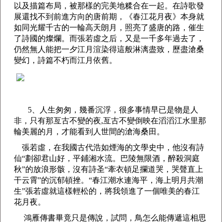
以及描篇布局，被那樣的完美地糅合在一起。在詩歌發
展還找不到前進方向的唐前期，《春江花月夜》本身就
如同光耀千古的一輪高天朗月，照亮了盛唐的路，催生
了詩國的燦爛。而張若虛之后，又是一千多年過去了，
仍然無人能把一夕江月渲染得這般淋漓盡致，歷盡滄桑
變幻，詩篇不朽而江月依舊。
5、人生匆匆，幾番沉浮，很多事情早已是物是人
非，只有那亙古不變的夜,亙古不變倒映在滔滔江水里那
輪美麗的月，才能看到人世間的滄海桑田。
張若虛，在我國古代浩如煙海的文學史中，他沒有詩
仙“劃卻君山好，平鋪湘水流。巴陵無限酒，醉殺洞庭
秋”的放浪形骸，沒有詩圣“牽衣頓足攔道哭，哭聲直上
干云霄”的沉郁頓挫。“春江潮水連海平，海上明月共潮
生”張若虛就這樣輕松的，將我領進了一個唯美的春江
花月夜。
鴻雁傳書畢竟只是傳說，試問，鳥怎么能傳遞這相思