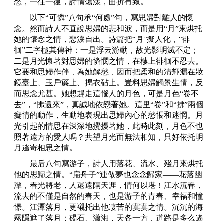
愁，一往一復，詩情蕩漾，曲折有致。
以下“可憐”八句承“何處”句，寫思婦對離人的懷
念。然而詩人不直說思婦的悲和淚，而是用“月”來烘托
她的懷念之情，悲淚自出。詩篇把“月”擬人化，“徘
徊”二字極其傳神：一是浮云游動，故光影明滅不定；
二是月光懷著對思婦的憐憫之情，在樓上徘徊不忍去。
它要和思婦作伴，為她解愁，因而把柔和的清輝灑在妝
鏡臺上、玉戶簾上、搗衣砧上。豈料思婦觸景生情，反
而思念尤甚。她想趕走這惱人的月色，可是月色“卷不
去”，“拂還來”，真誠地依戀著她。這里“卷”和“拂”兩個
癡情的動作，生動地表現出思婦內心的愁悵和迷惘。月
光引起的情思在深深地攪擾著她，此時此刻，月色不也
照著遠方的愛人嗎？共望月光而無法相知，只好依托明
月遙寄相思之情。
最后八句寫游子，詩人用落花、流水、殘月來烘托
他的思歸之情。“扁舟子”連做夢也念念歸家——花落幽
潭，春光將老，人還遠隔天涯，情何以堪！江水流春，
流去的不僅是自然的春天，也是游子的青春、幸福和憧
憬。江潭落月，更襯托出他凄苦的寞寞之情。沉沉的海
霧隱遮了落月；碣石、瀟湘，天各一方，道路是多么遙