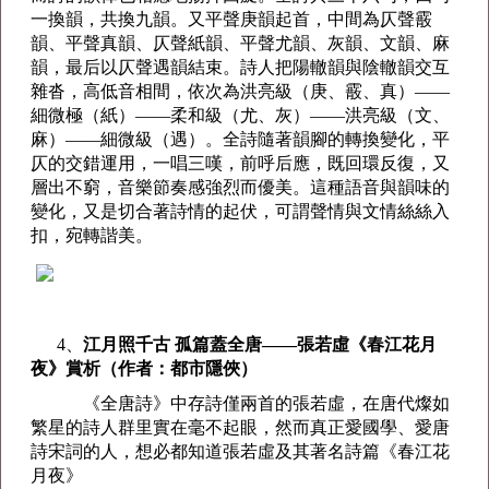
一換韻，共換九韻。又平聲庚韻起首，中間為仄聲霰
韻、平聲真韻、仄聲紙韻、平聲尤韻、灰韻、文韻、麻
韻，最后以仄聲遇韻結束。詩人把陽轍韻與陰轍韻交互
雜沓，高低音相間，依次為洪亮級（庚、霰、真）——
細微極（紙）——柔和級（尤、灰）——洪亮級（文、
麻）——細微級（遇）。全詩隨著韻腳的轉換變化，平
仄的交錯運用，一唱三嘆，前呼后應，既回環反復，又
層出不窮，音樂節奏感強烈而優美。這種語音與韻味的
變化，又是切合著詩情的起伏，可謂聲情與文情絲絲入
扣，宛轉諧美。
4、
江月照千古 孤篇蓋全唐——張若虛《春江花月
夜》賞析（作者：都市隱俠）
《全唐詩》中存詩僅兩首的張若虛，在唐代燦如
繁星的詩人群里實在毫不起眼，然而真正愛國學、愛唐
詩宋詞的人，想必都知道張若虛及其著名詩篇《春江花
月夜》