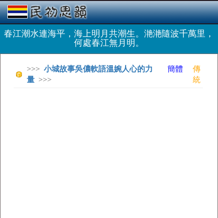
春江潮水連海平，海上明月共潮生。滟滟隨波千萬里，
何處春江無月明。
>>>
小城故事吳儂軟語溫婉人心的力
簡體
傳
量
>>>
統