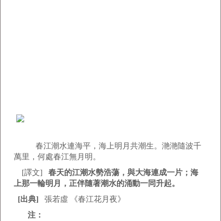
春江潮水連海平，海上明月共潮生。滟滟隨波千
萬里，何處春江無月明。
[譯文]
春天的江潮水勢浩蕩，與大海連成一片；海
上那一輪明月，正伴隨著潮水的涌動一同升起。
[出典]
張若虛 《春江花月夜》
注：