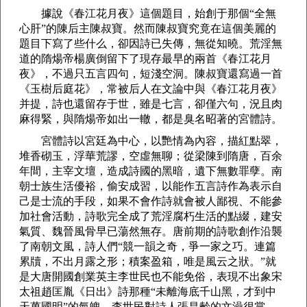
據說《春江花月夜》這個題目，始創于那個“全無
心肝”的陳后主陳叔寶。然而陳叔寶究竟在這個美麗的
題目下寫了些什么，卻因詩已失傳，無從知曉。荒淫無
道的隋煬帝楊廣倒留下了現存最早的兩首《春江花月
夜》，不過只五言四句，短淺空洞。陳叔寶還寫過一首
《玉樹后庭花》，常被后人在文論中與《春江花月夜》
并提，詩也還留存于世，雖是七言，卻僅六句，況且肉
麻得緊，與隋煬帝如出一轍，都是臭名昭著的宮體詩。
宮體詩以宮廷為中心，以艷情為內容，描紅點翠，
堆香砌玉，浮華荒謬，空虛無聊；從梁陳到隋唐，百余
年間，主宰文壇，造成詩國的黑暗，遺下無數罪孽。南
朝士族生活優裕，偷安成習，以能作五言詩作為表示自
己是士流的手段，如果不會作詩就會被人鄙視、不能參
加社會活動，詩歌完全成了荒淫腐朽生活的點綴，建安
氣質、魏晉風骨早已蕩然無存。唐前期的詩歌創作沿襲
了南朝文風，詩人們“競一韻之奇，爭一家之巧。連篇
累牘，不出月露之形；積案盈箱，唯是風云之狀。”就
是大唐開國創業英主李世民也不能免俗，表現不出象宋
太祖趙匡胤《日出》詩那種“未離海底千山黑，才到中
天萬國明”的氣魄。李世民對詩人張昌齡的文澡很賞