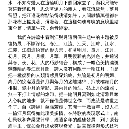
水，不知有幾人在這輪明月下趕回家去了，而我只能守
著這野浦孤舟，思念著遠方的親人，看江流依然，落月
留照，把江邊花樹點染得凄清如許，人間離情萬種都在
那花樹上搖曳著、彌漫著。在這樣勾魂奪魄的意境里結
束全篇，情筆生花，余音繞梁。
我們在詩篇中看到江與月這兩個主題中的主題被反
復拓展，不斷深化。春江、江流、江天、江畔、江水、
江潭、江樹這紛繁的形與景，和著明月、孤月、江月、
初月、落月、月樓、月華、月明復雜的光與色，并通過
與春、夜、花、人的巧妙結合，構成了一幅色美情濃斑
斕迷離的春江夜月圖。詩人沒有局限于一輪江月，而是
把一種復雜的人類情感貫穿始終。無論是初月的明媚、
高月的皎潔還是斜月與落月的迷離纏綿，抑或樓頭月的
徘徊、鏡中月的清影、簾內月的傾注、砧上月的流照，
無一不打上情感的烙印。把一輪明月寫到如此清雅且奪
人心魄的地步，就不僅僅是傳世之作、而應該是曠世之
作了。自《詩經》至張若虛，其間一千幾百年，沒人把
一輪江月寫得如此凄美多情。在詩歌的表現形式上，南
朝民歌和齊梁聲律學，經過多年的醞釀發展，到了張若
虛手里，恍如金丹煉成突現奇光，語言聲律與形式技巧