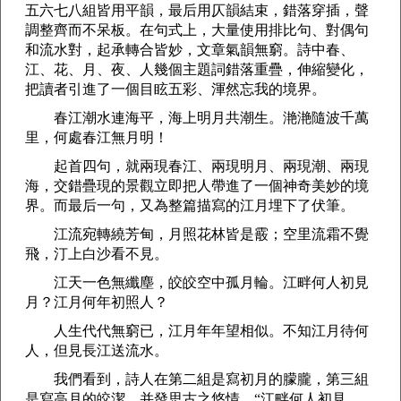
五六七八組皆用平韻，最后用仄韻結束，錯落穿插，聲
調整齊而不呆板。在句式上，大量使用排比句、對偶句
和流水對，起承轉合皆妙，文章氣韻無窮。詩中春、
江、花、月、夜、人幾個主題詞錯落重疊，伸縮變化，
把讀者引進了一個目眩五彩、渾然忘我的境界。
春江潮水連海平，海上明月共潮生。滟滟隨波千萬
里，何處春江無月明！
起首四句，就兩現春江、兩現明月、兩現潮、兩現
海，交錯疊現的景觀立即把人帶進了一個神奇美妙的境
界。而最后一句，又為整篇描寫的江月埋下了伏筆。
江流宛轉繞芳甸，月照花林皆是霰；空里流霜不覺
飛，汀上白沙看不見。
江天一色無纖塵，皎皎空中孤月輪。江畔何人初見
月？江月何年初照人？
人生代代無窮已，江月年年望相似。不知江月待何
人，但見長江送流水。
我們看到，詩人在第二組是寫初月的朦朧，第三組
是寫高月的皎潔，并發思古之悠情。“江畔何人初見