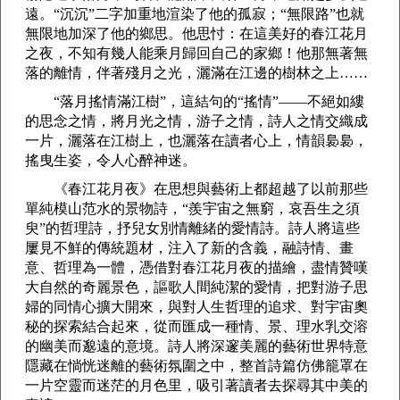
遠。“沉沉”二字加重地渲染了他的孤寂；“無限路”也就
無限地加深了他的鄉思。他思忖：在這美好的春江花月
之夜，不知有幾人能乘月歸回自己的家鄉！他那無著無
落的離情，伴著殘月之光，灑滿在江邊的樹林之上……
“落月搖情滿江樹”，這結句的“搖情”——不絕如縷
的思念之情，將月光之情，游子之情，詩人之情交織成
一片，灑落在江樹上，也灑落在讀者心上，情韻裊裊，
搖曳生姿，令人心醉神迷。
《春江花月夜》在思想與藝術上都超越了以前那些
單純模山范水的景物詩，“羨宇宙之無窮，哀吾生之須
臾”的哲理詩，抒兒女別情離緒的愛情詩。詩人將這些
屢見不鮮的傳統題材，注入了新的含義，融詩情、畫
意、哲理為一體，憑借對春江花月夜的描繪，盡情贊嘆
大自然的奇麗景色，謳歌人間純潔的愛情，把對游子思
婦的同情心擴大開來，與對人生哲理的追求、對宇宙奧
秘的探索結合起來，從而匯成一種情、景、理水乳交溶
的幽美而邈遠的意境。詩人將深邃美麗的藝術世界特意
隱藏在惝恍迷離的藝術氛圍之中，整首詩篇仿佛籠罩在
一片空靈而迷茫的月色里，吸引著讀者去探尋其中美的