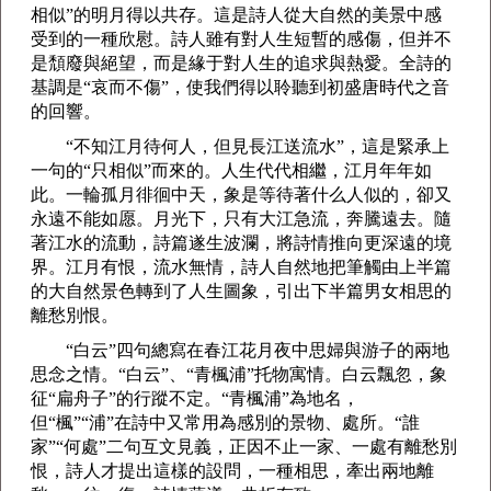
相似”的明月得以共存。這是詩人從大自然的美景中感
受到的一種欣慰。詩人雖有對人生短暫的感傷，但并不
是頹廢與絕望，而是緣于對人生的追求與熱愛。全詩的
基調是“哀而不傷”，使我們得以聆聽到初盛唐時代之音
的回響。
“不知江月待何人，但見長江送流水”，這是緊承上
一句的“只相似”而來的。
人生
代代相繼，江月年年如
此。一輪孤月徘徊中天，象是等待著什么人似的，卻又
永遠不能如愿。月光下，只有大江急流，奔騰遠去。隨
著江水的流動，詩篇遂生波瀾，將詩情推向更深遠的境
界。江月有恨，流水無情，詩人自然地把筆觸由上半篇
的大自然景色轉到了人生圖象，引出下半篇男女相思的
離愁別恨。
“白云”四句總寫在春江花月夜中思婦與游子的兩地
思念之情。“白云”、“青楓浦”托物寓情。白云飄忽，象
征“扁舟子”的行蹤不定。“青楓浦”為地名，
但“楓”“浦”在詩中又常用為感別的景物、處所。“誰
家”“何處”二句互文見義，正因不止一家、一處有離愁別
恨，詩人才提出這樣的設問，一種相思，牽出兩地離