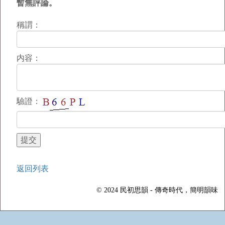
暫無評論。
稱謂：
内容：
驗證：
返回列表
© 2024 民初思韻 - 傳奇時代，簡明韻味