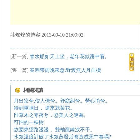
莊燦煌的博客 2013-09-10 21:09:02
[新一篇]
春水船如天上坐，老年花似霧中看。
[舊一篇]
春潮帶雨晚來急,野渡無人舟自橫
相關閱讀
月出皎兮,佼人僚兮。舒窈糾兮。勞心悄兮。
待到重陽日， 還來就菊花。
惟草木之零落兮，恐美人之遲暮。
可怕的一棵樹
故園東望路漫漫， 雙袖龍鐘淚不干。
水銀溫度計破了水銀蒸發后會造成汞中毒嗎?