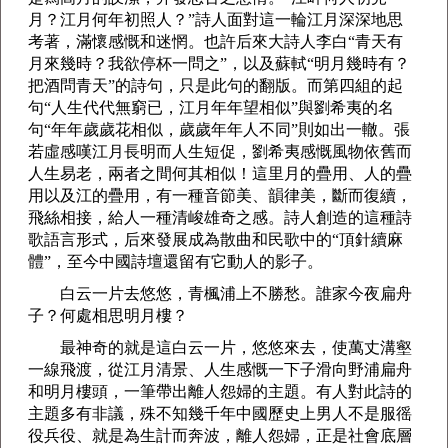
月？江月何年初照人？”詩人面對這一輪江月深深地思
考著，滿懷感慨和迷惘。也許后來大詩人李白“青天有
月來幾時？我欲停杯一問之”，以及蘇軾“明月幾時有？
把酒問青天”的詩句，只是此句的翻版。而第四組的起
句“人生代代無窮已，江月年年望相似”與劉希夷的名
句“年年歲歲花相似，歲歲年年人不同”則如出一轍。張
若虛感嘆江月長明而人生短促，劉希夷感慨風物依舊而
人生易老，兩者之間何其相似！這里月的疊用、人的疊
用以及江的疊用，有一種音節美、韻律美，斷而復續，
飛絲相接，給人一種清峻雄奇之感。詩人創造的這種詩
歌語言形式，后來發展成為散曲和民歌中的“頂針續麻
體”，至今中國詩壇還留有它動人的影子。
白云一片去悠悠，青楓浦上不勝愁。誰家今夜扁舟
子？何處相思明月樓？
最神奇的就是這白云一片，悠悠來去，使萬丈溝壑
一線飛渡，從江月清景、人生感慨一下子滑向野浦扁舟
和明月樓頭，一筆帶出離人怨婦的主題。有人對此詩的
主題多有非議，殊不知幾千年中國歷史上男人不是服徭
役兵役、就是為生計而奔波，離人怨婦，正是社會底層