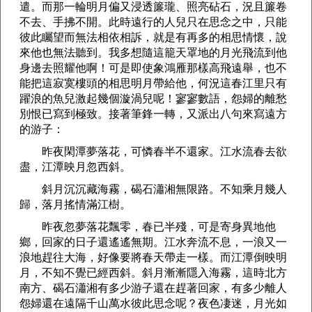
遣。而那一輪明月偏又浸透簾瓏、照亮砧石，況且簾卷
不去、手拂不開。此時遠行的人兒只在思念之中，只能
彼此矚望而無法相依相訴，就是有再多的相思情懷，說
來他也無法聽到。我多想隨這籠天罩地的月光飛流到他
身邊去照耀他啊！可是即使象鴻雁那樣高飛遠舉，也不
能把這寂寞樓頭的相思明月帶給他，何況這春江里只有
躍浪的魚兒激起幾個漩渦兒呢！寥寥數語，怨婦的離愁
別恨已寫到極致。接著筆鋒一轉，又派出八句來寫遠方
的游子：
昨夜閑潭夢落花，可憐春半不還家。江水流春去欲
盡，江潭映月忽西斜。
斜月沉沉藏海霧，碣石瀟湘無限路。不知乘月幾人
歸，落月搖情滿江樹。
昨夜忽夢落花飄零，春已半殘，可是寄身異地他
鄉，回家的日子還遙遙無期。江水奔流不息，一浪又一
浪地趕往大海，好像要將春天帶走一樣。而江潭倒映明
月，不知不覺已經西斜。斜月漸漸隱入海霧，這時北方
南方、碣石瀟湘有多少游子還在趕著回家，有多少離人
怨婦還在遠隔千山萬水彼此思念呢？夜色凄迷，月光如