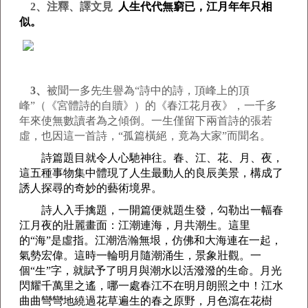
2、注釋、譯文見
人生代代無窮已，江月年年只相
似。
3、
被聞一多先生譽為“詩中的詩，頂峰上的頂
峰”（《宮體詩的自贖》）的《春江花月夜》，一千多
年來使無數讀者為之傾倒。一生僅留下兩首詩的張若
虛，也因這一首詩，“孤篇橫絕，竟為大家”而聞名。
詩篇題目就令人心馳神往。春、江、花、月、夜，
這五種事物集中體現了人生最動人的
良辰美景
，構成了
誘人探尋的奇妙的
藝術
境界。
詩人
入手擒題，一開篇便就題生發，勾勒出一幅春
江月夜的壯麗畫面：江潮連海，月共潮生。這里
的“
海
”是虛指。江潮浩瀚無垠，仿佛和大海連在一起，
氣勢宏偉。這時一輪明月隨潮涌生，景象壯觀。一
個“生”字，就賦予了明月與潮水以活潑潑的
生命
。
月光
閃耀千萬里之遙，哪一處春江不在明月朗照之中！江水
曲曲彎彎地繞過花草遍生的春之原野，月色瀉在花樹