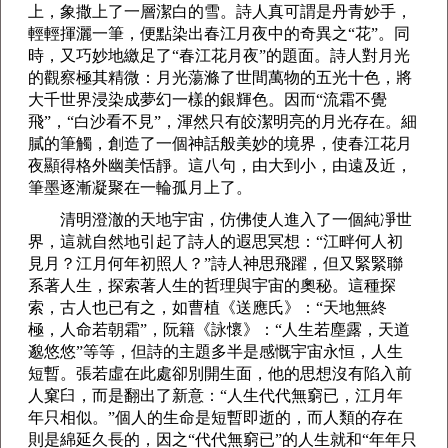
上，象撒上了一層潔白的雪。詩人真可謂是丹青妙手，
輕輕揮灑一筆，便點染出春江月夜中的奇異之“花”。同
時，又巧妙地繳足了“春江花月夜”的題面。詩人對月光
的觀察極其精微：月光蕩滌了世間萬物的五光十色，將
大千世界浸染成夢幻一樣的銀輝色。因而“流霜不覺
飛”，“白沙看不見”，渾然只有皎潔明亮的月光存在。細
膩的筆觸，創造了一個神話般美妙的境界，使春江花月
夜顯得格外幽美恬靜。這八句，由大到小，由遠及近，
筆墨逐漸凝聚在一輪孤月上了。
清明澄澈的天地宇宙，仿佛使人進入了一個純凈世
界，這就自然地引起了詩人的遐思冥想：“江畔何人初
見月？江月何年初照人？”詩人神思飛躍，但又緊緊聯
系著人生，探索著人生的哲理與宇宙的奧秘。這種探
索，古人也已有之，如
曹植
《
送應氏
》：“天地無終
極，人命若朝霜”，
阮籍
《詠懷》：“人生若塵露，天道
邈悠悠”等等，但詩的主題多半是感慨宇宙永恒，人生
短暫。張若虛在此處卻別開生面，他的思想沒有陷入前
人窠臼，而是翻出了新意：“人生代代無窮已，江月年
年只相似。”個人的生命是短暫即逝的，而人類的存在
則是綿延久長的，因之“代代無窮已”的人生就和“年年只