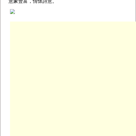
意象豐富，情懷詩意。