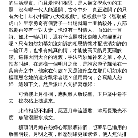
的生活現實。而且愛情和相思，是人類文學永恒的主
題，沒有哪一代人能避開，古今中外，真正避開了的只
有六七十年代中國“八大樣板戲”。樣板戲中除《智取威
虎山》里李勇奇有個妻子一出場就遭土匪槍殺外，八部
戲劇再沒有一對夫妻，也沒有一對情人。而如此一首
詩、如此一輪明月，還有什么題材比寫離人怨婦更好
呢？只有如怨如慕如泣如訴的相思情懷才配凄清如許的
一輪江月，也惟有純真的情，才能使高天皓月更顯皎
潔。這樣大開大合的過渡，手法巧妙如神來之筆，令人
拍案叫絕。在這樣一個明月之夜，是誰家游子飄蕩在一
葉扁舟之中，他家在何處？又是誰佇立在那月明如水的
樓頭思念她的遠方飄零者呢？僅用兩句，合寫離人怨
婦，總領下文。然后派出八句描寫怨婦：
可憐樓上月徘徊，應照離人妝鏡臺。玉戶簾中卷不
去，搗衣砧上拂還來。
此時相望不相聞，愿逐月華流照君。鴻雁長飛光不
度，魚龍潛躍水成文。
樓頭明月總在怨婦心頭眼底徘徊，照著早已懶用的
妝臺明鏡。月明之夜，離愁別緒更加縈懷，使人無法排