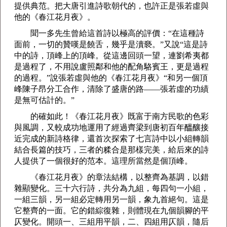
提供典范。把大唐引進詩歌朝代的，也許正是張若虛與
他的《春江花月夜》。
聞一多先生曾給這首詩以極高的評價：“在這種詩
面前，一切的贊嘆是饒舌，幾乎是瀆褻。”又說“這是詩
中的詩，頂峰上的頂峰。從這邊回頭一望，連劉希夷都
是過程了，不用說盧照鄰和他的配角駱賓王，更是過程
的過程。”說張若虛與他的《春江花月夜》“和另一個頂
峰陳子昂分工合作，清除了盛唐的路——張若虛的功績
是無可估計的。”
的確如此！《春江花月夜》既富于南方民歌的色彩
與風調，又較成功地運用了經過齊梁到唐初百年醞釀接
近完成的新詩格律，還首次探索了七言詩中以小組轉韻
結合長篇的技巧，三者的糅合是那樣完美，給后來的詩
人提供了一個很好的范本。這理所當然是個頂峰。
《春江花月夜》的章法結構，以整齊為基調，以錯
雜顯變化。三十六行詩，共分為九組，每四句一小組，
一組三韻，另一組必定轉用另一韻，象九首絕句。這是
它整齊的一面。它的錯綜復雜，則體現在九個韻腳的平
仄變化。開頭一、三組用平韻，二、四組用仄韻，隨后