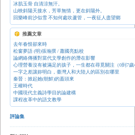
冰肌玉骨 自清涼無汗。
山映斜陽天接水，芳草無情，更在斜陽外。
回樂峰前沙似雪 不知何處吹蘆管，一夜征人盡望鄉
推薦文章
去年春恨卻來時
松窗夢語 (明)張瀚撰 / 蕭國亮點校
論網絡傳播對當代文學創作的潛在影響
心理營養沒有被滿足的孩子，一生都在尋覓關注（0到7歲
一字之差讓妳明白，臺灣人和大陸人的區別在哪里
秦晉：掀起她(朝鮮)的蓋頭來
王權時代
中國現代主義詩學目的論建構
課程改革中的語文教學
評論集