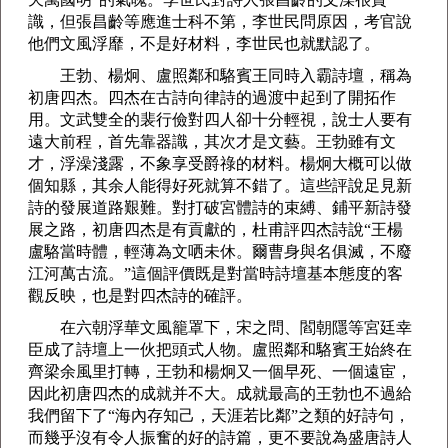
識，但張昌齡等應進士科不第，李世民問原因，考官說
他們文風浮靡，不是好材料，李世民也就默認了。
王勃、楊炯、盧照鄰和駱賓王同時入霸詩壇，稱為
初唐四杰。四杰在古詩向律詩的過渡中起到了開拓作
用。文武雙全的裴行儉對四人卻十分輕視，說士人要有
遠大前程，首先靠器識，其次才是文藝。王勃雖有文
才，浮澡淺露，不象享受爵祿的材料。楊炯大概可以做
個知縣，其余人能得好死就算不錯了。這些評說足見新
詩的發展道路艱難。對打破宮體詩的束縛、鋪平新詩發
展之路，初唐四杰是有貢獻的，杜甫評四杰詩說“王楊
盧駱當時體，輕薄為文哂未休。爾曹身與名俱滅，不廢
江河萬古流。”這個評價既是對當時詩壇基本態度的客
觀反映，也是對四杰詩的確評。
在六朝浮華文風籠罩下，宋之問、閻朝隱等宮廷幸
臣成了詩壇上一伙把頭式人物。盧照鄰和駱賓王始終在
齊梁余風里打轉，王勃和楊炯又一個早死、一個遠宦，
因此初唐四杰的成就并不大。成就最高的王勃也不過給
我們留下了“海內存知己，天涯若比鄰”之類的好詩句，
而幾乎沒有令人振奮的好的詩篇，更不要說為盛唐詩人