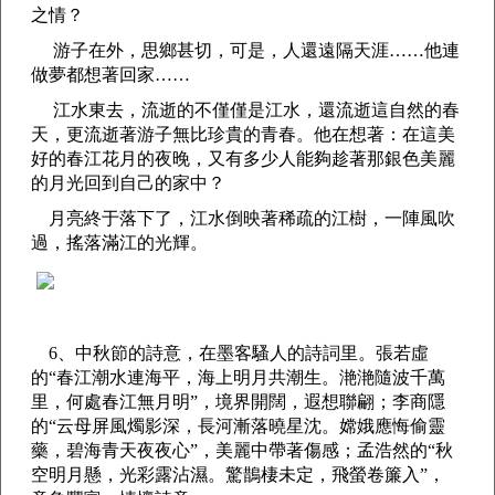
之情？
游子在外，思鄉甚切，可是，人還遠隔天涯……他連
做夢都想著回家……
江水東去，流逝的不僅僅是江水，還流逝這自然的春
天，更流逝著游子無比珍貴的青春。他在想著：在這美
好的春江花月的夜晚，又有多少人能夠趁著那銀色美麗
的月光回到自己的家中？
月亮終于落下了，江水倒映著稀疏的江樹，一陣風吹
過，搖落滿江的光輝。
6、中秋節的詩意，在墨客騷人的詩詞里。張若虛
的“春江潮水連海平，海上明月共潮生。滟滟隨波千萬
里，何處春江無月明”，境界開闊，遐想聯翩；李商隱
的“云母屏風燭影深，長河漸落曉星沈。嫦娥應悔偷靈
藥，碧海青天夜夜心”，美麗中帶著傷感；孟浩然的“秋
空明月懸，光彩露沾濕。驚鵲棲未定，飛螢卷簾入”，