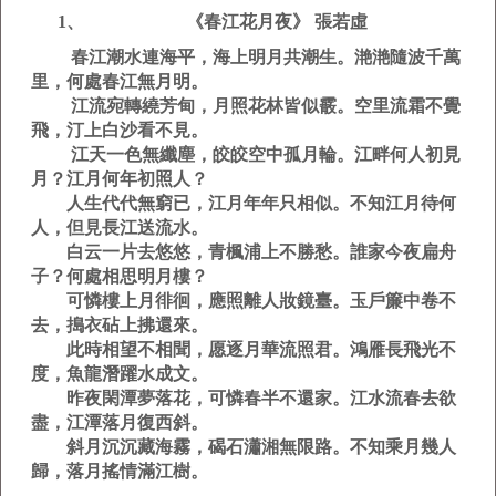
1、 《春江花月夜》 張若虛
春江潮水連海平，海上明月共潮生。滟滟隨波千萬
里，何處春江無月明。
江流宛轉繞芳甸，月照花林皆似霰。空里流霜不覺
飛，汀上白沙看不見。
江天一色無纖塵，皎皎空中孤月輪。江畔何人初見
月？江月何年初照人？
人生代代無窮已，江月年年只相似。不知江月待何
人，但見長江送流水。
白云一片去悠悠，青楓浦上不勝愁。誰家今夜扁舟
子？何處相思明月樓？
可憐樓上月徘徊，應照離人妝鏡臺。玉戶簾中卷不
去，搗衣砧上拂還來。
此時相望不相聞，愿逐月華流照君。鴻雁長飛光不
度，魚龍潛躍水成文。
昨夜閑潭夢落花，可憐春半不還家。江水流春去欲
盡，江潭落月復西斜。
斜月沉沉藏海霧，碣石瀟湘無限路。不知乘月幾人
歸，落月搖情滿江樹。