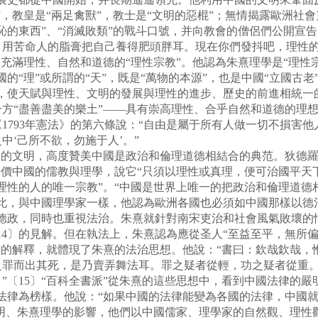
”，教皇是“兩足禽獸”，教士是“文明的惡棍”；無情揭露歐洲社
恥的東西”、“消滅敗類”的戰斗口號，并向教會的僧侶們公開宣
用苦命人的脂膏把自己養得肥頭胖耳。現在你們發抖吧，理性的
起充滿理性、自然和道德的“理性宗教”。他認為朱熹理學是“理性
的“理”或所謂的“天”，既是“萬物的本源”，也是中國“立國古老
，使天賦與理性、文明的發展與理性的進步、歷史的前進相統一的
方“盡善盡美的樂土”——具有崇高理性、合乎自然和道德的理
1793年憲法》的第六條說：“自由是屬于所有人做一切不損害
‘己所不欲，勿施于人’。”
的文明，高度贊美中國是政治和倫理道德相結合的典范。狄德羅
價中國的儒教與理學，說它“只須以理性或真理，便可治國平天下。
理性的人的唯一宗教”。“中國是世界上唯一的把政治和倫理道德
此，與中國理學家一樣，他認為歐洲各國也必須如中國那樣以德
德政，同時也重視法治。朱熹就針對南宋吏治和社會風氣敗壞的
14〕的見解。但在執法上，朱熹認為應從圣人“至益至平，無所
”的解釋，就體現了朱熹的法治思想。他說：“書曰：欽哉欽哉，
之罪而出其死，是乃賣弄舞法耳。罪之疑者從輕，功之疑者從重
”〔15〕“百科全書派”從朱熹的這些思想中，看到中國法律的嚴
法律為榜樣。他說：“如果中國的法律能變為各國的法律，中國
國文明、朱熹理學的影響，他們以中國儒家、理學家的自然觀、理