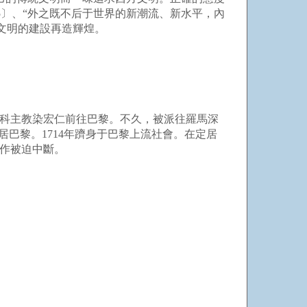
5〕、“外之既不后于世界的新潮流、新水平，內
文明的建設再造輝煌。
薩科主教染宏仁前往巴黎。不久，被派往羅馬深
居巴黎。1714年躋身于巴黎上流社會。在定居
工作被迫中斷。