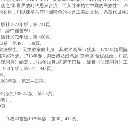
使之“和世界的時代思潮合流，而又并未梏亡中國的民族性”〔2
要的養料，用以建構具有中國特色的社會主義新文化，為當代世界
1972年版，第 231頁。
：論中國哲學》。
1972年版，第 468頁。
，第497、538頁。
留法學生。 天主教家庭出身，其教名為阿卡狄奧，1702年隨羅
譯家稱號。1713年春，與巴黎姑娘瑪麗·克勞德·蕾妮結婚，并定
詞典》編寫，1716年10月1病逝于巴黎， 編纂《法漢詞典》
0年版，第927—943頁。
年。
5年版，第25—26頁。
社1985年版，第1 3頁。
影響》。
0頁。
商務印書館1979年版，第30、412頁。