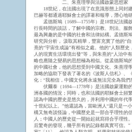
二、朱熹理學與法國啟蒙思想家
18世紀，在法國出現了在意識形態上同封建
巴赫等都通過耶穌會士的譯著和報導，潛心地
孟德斯鳩（1689—1755年）是18世紀法
行長時間的談話，了解中國的宗教、刑法、服飾
最為興趣的是中國的社會和法律結構。孟德斯
研究與分析， 汲取其精華，豐富充實了他的“自
熹的“宇宙生成論”有相似之處。他的“人類歷史
人的現實生活環境出發”等，與朱熹的“人治中
略也應隨之變易的思想極為相似。從孟德斯鳩
的中國社會，他的思想受到中國文化、朱熹理
加略的協助下發表了著名的《波斯人信札》、
化：“我相信，中國文化將永遠無法完全為我們
伏爾泰（1694—1778年）是法國啟蒙運
洲各國的情況；同時，也和法國的耶穌會士頻
認為中國的歷史是悠久的，并利用中國的年代學
十世紀以上。”他還認為，當歐洲人“還只是一
構又無奇談怪論，中國歷史是一部合乎理性的
人；中國人的歷史從一開始起就寫得合乎理性
后驚奇的發現，幾乎所有的記錄都真實可信。”
家”〔11〕。他認為人類文明、科學和技術的