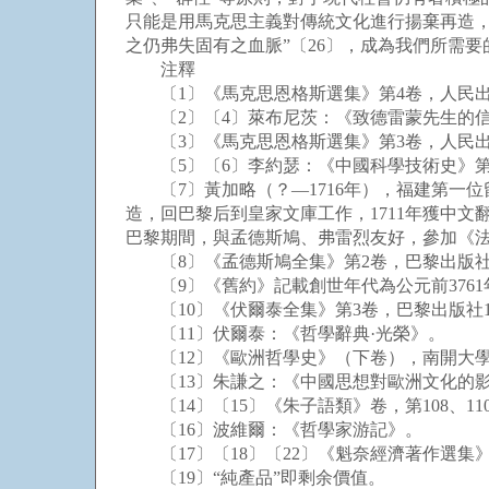
只能是用馬克思主義對傳統文化進行揚棄再造，
之仍弗失固有之血脈”〔26〕，成為我們所需
注釋
〔1〕《馬克思恩格斯選集》第4卷，人民出版社
〔2〕〔4〕萊布尼茨：《致德雷蒙先生的信
〔3〕《馬克思恩格斯選集》第3卷，人民出版社
〔5〕〔6〕李約瑟：《中國科學技術史》第2卷
〔7〕黃加略（？—1716年），福建第一位
造，回巴黎后到皇家文庫工作，1711年獲中文翻
巴黎期間，與孟德斯鳩、弗雷烈友好，參加《法漢
〔8〕《孟德斯鳩全集》第2卷，巴黎出版社195
〔9〕《舊約》記載創世年代為公元前3761
〔10〕《伏爾泰全集》第3卷，巴黎出版社196
〔11〕伏爾泰：《哲學辭典·光榮》。
〔12〕《歐洲哲學史》（下卷），南開大學出版
〔13〕朱謙之：《中國思想對歐洲文化的
〔14〕〔15〕《朱子語類》卷，第108、11
〔16〕波維爾：《哲學家游記》。
〔17〕〔18〕〔22〕《魁奈經濟著作選集》，
〔19〕“純產品”即剩余價值。