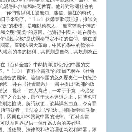
會充滿愚昧無知和缺乏教育。他針對歐洲社會的
告：“你們曾經利用過無知、迷信、瘋狂的時代，
日子來到了。”〔12〕伏爾泰歌頌理想，推崇文
宗教”的楷模，是唯以德教人，“無需求助于神的
”和文明“完美”的原因。他覺得中國人“是在所有
“理性宗教”是伏爾泰堅定不移的信仰。他在哲
想國家。直到法國大革命，中國哲學中的德治主
他人權利的事的權利，其原則是自然，其規則為正
在《百科全書》中熱情洋溢地介紹中國的文
”〔1 3〕“百科全書派”的霍爾巴赫在《社會
相結合的國家。這個帝國的悠久歷史使一切統治
治國，并在《社會體系》一書中提出“歐洲的政
情況，提出：“古人為政，一本于于寬，今必須
偏倚”之心出發，應立于大本達道之上，同時也可
惟刑之恤哉。所謂欽恤，欲其詳審曲直，令有罪
。所謂疑者，非法令之所能決，則罪從輕而功從
明，因而也非常贊賞中國的法律。“百科全書
就可以為世界提供一個作為去向的美妙境
性觀、道德觀、法律觀和政治理想為銳利武器，狠