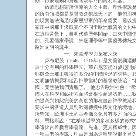
動、啟蒙運動和資產階級革命的銳利武器。
啟蒙思想家所倡導的人文主義、理性學說是從
的所有領域都是基督教會獨統天下的，他們用神
的現實無法滿足啟蒙思想家的革命需要，難以
家即中國那里汲取完全不同于歐洲氣質的文化
在這種背景下，自明代萬歷年間始，由來中國
的。孔孟儒家學說、朱熹理學等中國優秀傳統
歐洲文明的誕生。
一、朱熹理學與萊布尼茨
萊布尼茨（1646—1716年）是文藝復興
展十分有用的科學巨匠。萊布尼茨從21歲起開
耶穌會士那里獲得許多介紹中國情況的材料。1
文明無情揭露和猛烈抨擊當時的基督教統治：
國，竟然使我們覺醒了。”他忠告歐洲社會：“
國人在科學和藝術方面將會很快超過我們……
們提高到如此完美的高度的那種自然神學教給
要求中國派遣人員到歐洲傳授中國文化的境地。
所皆知，歐洲本土的古希臘文化具有多方面的成
料。恩格斯說：“在希臘哲學的多種多樣的形式
學遠比古希臘哲學發達、先進、更具權威性。
一種古老的學說，理由是因為這種學說似乎首先