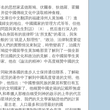
名的思想家孟德斯鳩、伏爾泰、狄德羅、霍爾
，并從中國傳統文化中汲取精神食糧。
皇家文庫任中文翻譯的福建漳州人黃加略〔7〕進
國婦女的地位、中國國家的管理方式等等。但他
問題與黃先生對話》〔8〕，然后進行深入的
為自身固有的規律即‘法’所支配”的看法，與朱
般的‘法’就是人類理性”、“政治、法律制度要從
時人們的實際情況來制定，時勢變易了，治國方
斯鳩從中國留學生黃加略那里了解到了一個全新
合對法國的文化和政治的見解，在中國留學生黃
學家。他在《論法的精神》中高度稱贊中國的文
常同歐洲各國的進步人士保持通信聯系，了解歐
布尼茨的著作中了解到中國高度發達的文明。他
中，他指出：“中國整個民族的聚居和繁衍有五
好的文明國家了。他稱贊中國史籍的記載即無虛
人和希臘人那種自稱受到神的啟示的上帝的代言
和星球的交會。我們的天文學家驗證他們的計算
美、最古老、人口最多和治理最好的國
固反對封建神學和專制制度的革命意識，猛烈抨擊