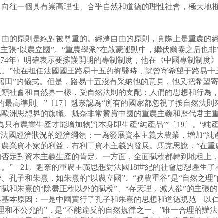
，向往一個具有崇高理性、合乎自然和道德的理性社會，極大地
的原則是絕對被尊重的。經濟自由的原則，實際上是重農的經
是主張“以農立國”。“重農學派”在啟蒙運動中，繼伏爾泰之后也
—1774年）明確表示要擁護開明的專制制度，他在《中國專制制
主。”他在担任法國國王路易十五的御醫時，就曾寄希望于路易十
籍田”的儀式。但是，路易十五沒有采納他的意見，他又把希望
人類社會和自然界一樣，受自然法則的支配；人們的思想和行為
最高準則。”〔17〕魁奈認為“所有的國家都忽視了按自然法則
為歐洲思想界的旗幟。魁奈非常贊賞中國的重農主義和歷代君主
只有農業生產才能增加物質本身即生產‘純產品’”〔19〕。“純
改變法國經濟狀況的經濟綱領：一為發展資本主義大農業，增加“純
了農業資本家的利益，有利于資本主義的發展。馬克思說：“在重
的否定對資本主義生產的肯定。一方面，全面賦稅都轉到地租上
。”〔21〕魁奈的重農主義思想對法國18世紀的社會思想產生
、孔子和朱熹，如朱熹的“以農立國”、“務農重谷”是“自然之理
賦和朱熹的“除盡正稅以外的賦稅”、“存天理，滅人欲”的主張
其基本原因：一是中國實行了孔子和朱熹的思想和道德規范，以
理和不公允的”，是“不能違反的自然規律之一。”唯一合理的辦法