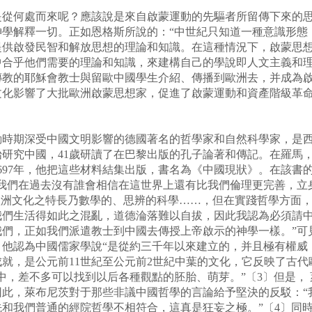
何處而來呢？應該說是來自啟蒙運動的先驅者所留傳下來的思
學解釋一切。正如恩格斯所說的：“中世紀只知道一種意識形態，
提供啟發民智和解放思想的理論和知識。在這種情況下，啟蒙思
中合乎他們需要的理論和知識，來建構自己的學說即人文主義和
傳教的耶穌會教士與留歐中國學生介紹、傳播到歐洲去，并成為
文化影響了大批歐洲啟蒙思想家，促進了啟蒙運動和資產階級革
運動時期深受中國文明影響的德國著名的哲學家和自然科學家，是
始研究中國，41歲研讀了在巴黎出版的孔子論著和傳記。在羅馬
697年，他把這些材料結集出版，書名為《中國現狀》。在該書
“我們在過去沒有誰會相信在這世界上還有比我們倫理更完善，立
歐洲文化之特長乃數學的、思辨的科學……，但在實踐哲學方面，
我們生活得如此之混亂，道德淪落難以自拔，因此我認為必須請
我們，正如我們派遣教士到中國去傳授上帝啟示的神學一樣。”可
他認為中國儒家學說“是從約三千年以來建立的，并且極有權威，
就，是公元前11世紀至公元前2世紀中葉的文化，它反映了古代
中，差不多可以找到以后各種觀點的胚胎、萌芽。”〔3〕但是，
因此，萊布尼茨對于那些非議中國哲學的言論給予堅決的反駁：“
和我們普通的經院哲學不相符合，這真是狂妄之極。”〔4〕同時