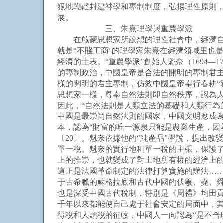
狠地鞭韃封建神學和專制制度，弘揚理性原則
展。
三、朱熹理學與重農學派
在啟蒙思想家所設想的理性社會中，經濟自由
就是“不賤工商”的理學家朱熹在經濟領域里也
經濟的圭表。“重農學派”創始人魁奈（1694
的專制政治，中國皇帝是合法的開明的專制君
樣的開明的君主專制，仿效中國皇帝奉行春耕“
思想家一樣，尊奉自然法則即自然秩序，認為
因此，“自然法則是人類立法的基礎和人類行為的
中國是最崇尚自然法則的國家，中國文明應成
本，認為“財富的唯一源泉只能是農業生產，因為
〔20〕。魁奈依據他的“純產品”學說，提出
單一稅。魁奈的實行地租單一稅的主張，保護
上的推崇，也就變成了對土地所有權的經濟上
這正是法國革命制定的法律打算實施的辦法……
于古希臘的蘇格拉底和古代中國的伏羲、堯、舜
也是深受中國古代稅制，特別是《周禮》均田貢
千年以來都能使自己處于社會安定的局面中，
得稅和人頭稅的征收，中國人一向認為“是不合