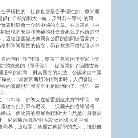
合乎理性的，社會也應是合乎理性的；尊崇理
提倡仁君統治和大一統，反對君主專制”的觀
斷發表耶穌會士介紹中國的文章。在后來的《中
年間出現的安定和繁榮的社會景象就是他所追求
年，還給法國攝政奧爾良公爵的顧問德雷蒙寫了
品格和崇尚理性的信念，仍在孜孜不倦地追求中
的“唯理論”學說，發表了與宋代理學家《伏
道”的觀念的《單子論》，從而開創了德國古典
理邏輯的前輩，對其觀念的刺激，公認來自中國
正確的：“當愛因斯坦時代到來時，人們發現一
時候的靈感也許就完全不是歐洲的了。也許，最
6〕
1707年，佛朗克在哈雷創建東方神學院，專
。康德在批判萊布尼茨——沃爾夫的哲學過程
繪成一個物質的發展過程和“大自然是自身發展
此，尼采稱康德為“歌尼斯堡的偉大的中國
自然界，這就開了德國古典哲學的先河，推動自