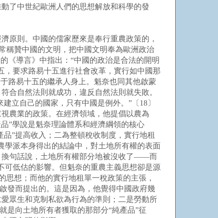
推動了中世紀歐洲人們的思想解放和科學的發
濟原則。中國的儒家歷來是奉行重農政策的，
非常稱贊中國的文明，把中國文明奉為歐洲政治
度》的《導言》中指出：“中國的政治是合法的開明
五，要求路易十五進行社會改革，實行如中國那
寄于路易十五的繼承人身上。魁奈也同其他啟蒙
，符合自然法則就成功，違反自然法則就失敗。
來建立自己的國家，只有中國是例外。”〔18〕
重視農業的政策。在經濟領域，他提倡以農為
產品”學說是魁奈理論體系和經濟綱領的核心
產品”提高收入；二為整頓稅收制度，實行地租
農學派本身得出的結論中，對土地所有權的表面
，換句話說，土地所有權部分地被沒收了——而
了不可低估的影響。但魁奈的重農主義思想卻是源
”的思想；而他的實行地租單一稅政策的主張，
的啟發而提出的。這是因為，他覺得中國政府幾
仁愛眾生和克制私欲為行為的準則；二是勞動所
就是向土地所有者獲取的那部分“純產品”征