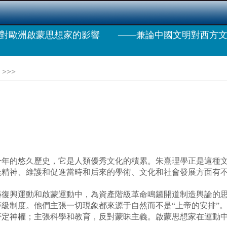
學對歐洲啟蒙思想家的影響 ——兼論中國文明對西方文
>>>
的悠久歷史，它是人類優秀文化的積累。朱熹理學正是這種文
族精神、維護和促進當時和后來的學術、文化和社會發展方面有
藝復興運動和啟蒙運動中，為資產階級革命鳴鑼開道制造輿論的
級制度。他們主張一切現象都來源于自然而不是“上帝的安排”
否定神權；主張科學和教育，反對蒙昧主義。啟蒙思想家在運動