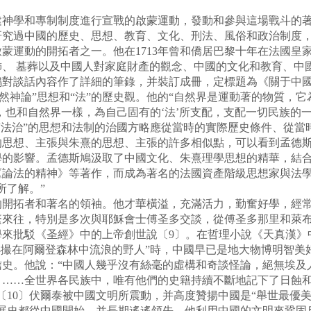
神學和專制制度進行宣戰的啟蒙運動，發動和參與這場戰斗的著
研究過中國的歷史、思想、教育、文化、刑法、風俗和政治制度
國啟蒙運動的開拓者之一。他在1713年曾和僑居巴黎十年在法國
、 墓葬以及中國人對家庭財產的觀念、中國的文化和教育、中
鳩對談話內容作了詳細的筆錄，并裝訂成冊，定標題為《關于中國
然神論”思想和“法”的歷史觀。他的“自然界是運動著的物質，它
，也和自然界一樣，為自己固有的‘法’所支配，支配一切民族的一
有法治”的思想和法制的治國方略應從當時的實際歷史條件、從當
的思想、主張與朱熹的思想、主張的許多相似點，可以看到孟德
學的影響。孟德斯鳩汲取了中國文化、朱熹理學思想的精華，結
《論法的精神》等著作，而成為著名的法國資產階級思想家與法
所了解。”
動的開拓者和著名的領袖。他才華橫溢，充滿活力，勤奮好學，經
繁來往，特別是多次與耶穌會士傅圣多交談，從傅圣多那里和萊
來批駁《圣經》中的上帝創世說〔9〕。在哲理小說《天真漢》
小撮在阿爾登森林中流浪的野人”時，中國早已是地大物博明智美
信史。他說：“中國人幾乎沒有絲毫的虛構和奇談怪論，絕無埃及
。……全世界各民族中，唯有他們的史籍持續不斷地記下了日蝕
〔10〕伏爾泰被中國文明所震動，并高度贊揚中國是“舉世最優
發展史都從中國開始，并長期遙遙領先。他利用中國的文明來鞏