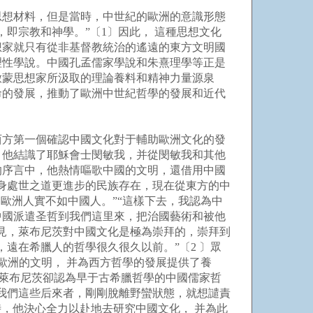
想材料，但是當時，中世紀的歐洲的意識形態
即宗教和神學。”〔1〕因此， 這種思想文化
想家就只有從非基督教統治的遙遠的東方文明國
理性學說。中國孔孟儒家學說和朱熹理學等正是
啟蒙思想家所汲取的理論養料和精神力量源泉
命的發展，推動了歐洲中世紀哲學的發展和近代
西方第一個確認中國文化對于輔助歐洲文化的發
，他結識了耶穌會士閔敏我，并從閔敏我和其他
的序言中，他熱情嘔歌中國的文明，還借用中國
身處世之道更進步的民族存在，現在從東方的中
歐洲人實不如中國人。”“這樣下去，我認為中
中國派遣圣哲到我們這里來，把治國藝術和被他
見，萊布尼茨對中國文化是極為崇拜的，崇拜到
遠在希臘人的哲學很久很久以前。”〔2 〕眾
歐洲的文明， 并為西方哲學的發展提供了養
 萊布尼茨卻認為早于古希臘哲學的中國儒家哲
我們這些后來者，剛剛脫離野蠻狀態，就想譴責
，他決心全力以赴地去研究中國文化， 并為此