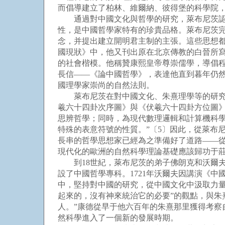
而倡導建立了柏林、維爾納、彼得堡的科學院
通過對中國文化與哲學的研究，萊布尼茨認為
性，是中國哲學家特有的珍貴品格。萊布尼茨完
念，并提出建立開明君主制的主張。這些思想
國現狀》中，他又刊出原在北京傳教的白晉所
的社會楷模。他稱贊康熙皇帝尊崇儒學，導倡程
長信——《論中國哲學》，表達他直到暮年仍
國理學家崇尚的自然法則。
萊布尼茨在對中國文化、朱熹理學等的研究中
羲六十四卦次序圖》與《伏羲六十四卦方位圖》
思辨哲學；同時，為現代數理邏輯和計算機科
特殊的表意符號的性質。”〔5〕因此，從萊布
長串的哲學思想家已經為之準備好了道路——
現代化的歐洲的自然科學理論基礎應該歸功于莊
到18世紀，萊布尼茨的弟子佛朗克和沃爾夫繼
設了中國哲學專科。1721年沃爾夫因講演《
中，堅持對中國的研究，從中國文化中汲取力
起來的，沒有神來統治它的必要”的觀點，與朱
人。”康德從早于他六百年的朱熹那里獲得考
然科學進入了一個新的發展時期。