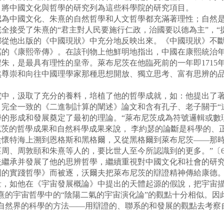
，將中國文化與哲學的研究列為這些科學院的研究項目。
中國文化、朱熹的自然哲學和人文哲學都充滿著理性；自然是
全接受了朱熹的“君主對人民要施行仁政，治國要以德為主”，“
都從他出版的《中國現狀》中充分地反映出來。《中國現狀》不
寫的《康熙帝傳》。在該刊物上他鮮明地指出，中國在康熙統治
朱，是最具有理性的皇帝。萊布尼茨在他臨死前的一年即1715
然尊崇和向往中國理學家那種思想開放、獨立思考、富有思辨的
，汲取了充分的養料，培植了他的哲學成就，如：他提出了著名
完全一致的《二進制計算的闡述》論文和含有孔子、老子關于“
學的形成和發展奠定了最初的理論。“萊布尼茨成為符號邏輯或數
尼茨的哲學成果和自然科學成果來說， 李約瑟的論斷是科學的、
從懷特海上溯到恩格斯和黑格爾，又從黑格爾到萊布尼茨——那
周、周敦頤和朱熹等人的，要比世人至今所認識到的更多。”〔
承并發展了他的思辨哲學，繼續重視對中國文化和社會的研究。
中國的實踐哲學》而被逐，沃爾夫把萊布尼茨的辯證精神傳給康德
量，如他在《宇宙發展概論》中提出的天體起源的假說，把宇宙描
熹的宇宙哲學中的“陰陽二氣的宇宙演化論”的觀點十分相似。因
察自然界的科學的方法——用辯證的、聯系的和發展的觀點去考察