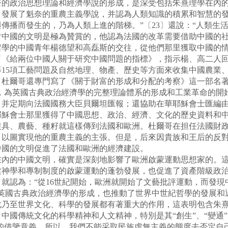
奈的政治思想理論和經濟學說的形成，是深受包括朱熹理學在內
年）發展了魁奈的重農主義學說，并認為人類知識的積累和智慧的
傳播而發生的，乃為人類上進的階梯。”〔23〕還說：“人類生活
對中國的文明是極為贊賞的，他認為法國的改革需要借助中國的
學的中國青年楊德望和高磊斯的交往，從他們那里獲取中國的情況
了《給兩位中國人關于研究中國問題的指標》，指示楊、高二人
等15項工藝問題及自然地理、物產、歷史等方面來收集中國農業
，杜爾哥還專門寫了《關于財富的形成和分配的考察》這一部名
，為英國古典政治經濟學的完整理論體系的形成和工業革命的開
，并定期向法國國務大臣貝爾坦匯報；還協助在華耶穌會士匯編
耶穌會士那里獲得了中國思想、政治、經濟、文化的歷史資料和
農具、農藝、種籽就這樣傳到法國和歐洲。杜爾哥在担任法國財
，以圖實現他的重農主義的主張。但是，后來因貴族和王后的反
中國的文明促進了法國和歐洲的經濟建設。
的中國文明，確實是深刻地影響了歐洲啟蒙運動思想家的。這
建神學和專制制度的啟蒙運動的蓬勃發展，也促進了資產階級政
就認為：“從16世紀開始，歐洲就開始了文藝批評運動，而發
英國古典政治經濟學的形成，也推動了世界中世紀哲學的發展和
至世界文化、科學的發展都有著重大的作用，這表明包含朱熹
傳統文化的科學精神和人文精神，特別是其“創生”、“變通”、“制
極的借鑒意義。所以，我們不能采取民族虛無主義的態度去否定自