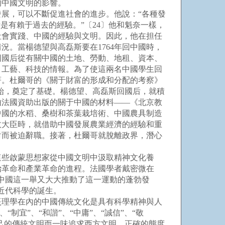
的中國文明的影響。
發展，可以不斷促進社會的進步。他說：“各種發
是有賴于過去的經驗。”〔24〕他和魁奈一樣，
社會實踐、中國的經驗與文明。因此，他在担任
。當楊德望與高磊斯要在1764年回中國時，
回國后從有關中國的土地、勞動、地租、資本、
、工藝、科技的情報。為了使這兩名中國學生回
著。杜爾哥的《關于財富的形成和分配的考察》
始，奠定了基礎。楊德望、高磊斯回國后，就積
由法國資助出版的關于中國的材料——《北京教
中國的水稻、桑樹和茶葉栽培術、中國農具制造
政大臣時，就借助中國發展農業經濟的經驗和重
對而被迫辭職。接著，杜爾哥就脫離政界，潛心
些啟蒙思想家從中國文明中汲取精神文化養
治革命和產業革命的進程。法國學者戴密微在
現中國這一舉又大大推動了這一運動的蓬勃發
近代科學的誕生。
理學在內的中國傳統文化是具有科學精神與人
宜”、“和諧”、“中庸”、“誠信”、“敬
己的傳統文明而一味追求西方文明。正確的態度