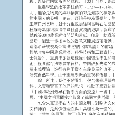
稅，以提供國家所需的賦稅。〔22〕可見，魁
重農學派的改革家杜爾哥（1727—1781
明，無論是物質的與非物質的都是知識的積累與
對中國人的發明、創造、經驗是極為重視的，
里摩日州長時，就十分重視加強與當時在法國留
杜爾哥為詳細獲得中國社會實踐的經驗，就寫
賦稅等30項農業經濟問題和造紙、印刷、紡織
國后，能進一步按照他的旨意來開展這項活動
這部名著被視為亞當·斯密的《國富論》的前驅
極地收集中國農業經濟、科學技術和工藝資料
士報告》。重農學派就這樣從中國留法學生和
術、糧食儲存法等農業資料。中國許多先進的
農主義理論，進行有利于資本主義發展的改革
研究自然科學。由于重農學派的重視和借鑒，
綜上所述，我們不難看出，包含朱熹理學在內
料，充實和豐富了他們的思想，推動了反對封
《中國和歐洲最早在哲學方面的交流》一書中，
展。”中國文明還間接地影響了德國古典哲學、
包含朱熹理學在內的中國文明，對歐洲文化乃
文精神的，是溶價值理性與工具理性為一體的。中國
業”、“群性”等原則，對于現代社會仍有著積