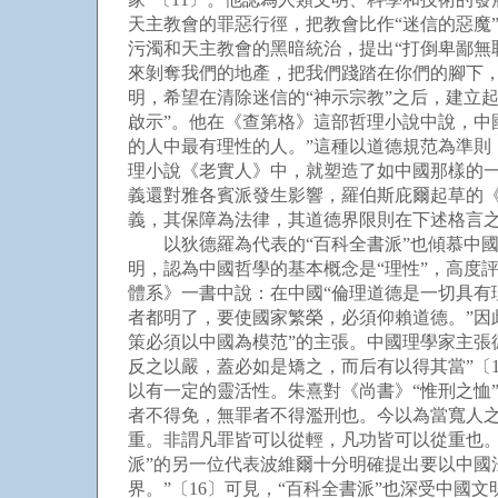
天主教會的罪惡行徑，把教會比作“迷信的惡魔
污濁和天主教會的黑暗統治，提出“打倒卑鄙無
來剝奪我們的地產，把我們踐踏在你們的腳下，
明，希望在清除迷信的“神示宗教”之后，建立
啟示”。他在《查第格》這部哲理小說中說，中國
的人中最有理性的人。”這種以道德規范為準則
理小說《老實人》中，就塑造了如中國那樣的一
義還對雅各賓派發生影響，羅伯斯庇爾起草的《
義，其保障為法律，其道德界限則在下述格言之中
以狄德羅為代表的“百科全書派”也傾慕中國
明，認為中國哲學的基本概念是“理性”，高度評
體系》一書中說：在中國“倫理道德是一切具有
者都明了，要使國家繁榮，必須仰賴道德。”因
策必須以中國為模范”的主張。中國理學家主張
反之以嚴，蓋必如是矯之，而后有以得其當”〔
以有一定的靈活性。朱熹對《尚書》“惟刑之恤
者不得免，無罪者不得濫刑也。今以為當寬人
重。非謂凡罪皆可以從輕，凡功皆可以從重也。
派”的另一位代表波維爾十分明確提出要以中國
界。”〔16〕可見，“百科全書派”也深受中