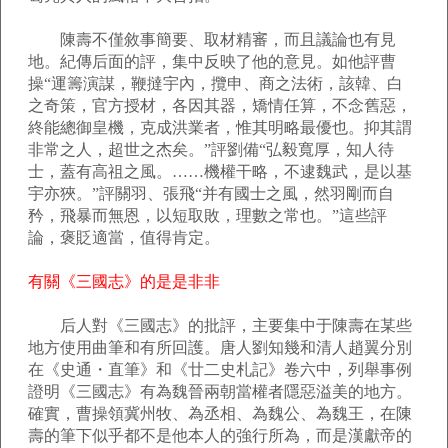
陳壽不僅敘事簡要、取材精審，而且議論也有見
地。紀傳后面的評，集中反映了他的意見。如他評曹
操“運籌演謀，鞭撻宇內，攬申、商之法術，該韓、白
之奇策，官方授材，各因其器，矯情任算，不念舊惡，
終能總御皇機，克成洪業者，惟其明略最優也。抑其謂
非常之人，超世之杰矣。”評劉備“弘毅寬厚，知人待
士，蓋有高祖之風。……機權干略，不逮魏武，是以基
宇亦狹。”評關羽、張飛“并有國士之風，然羽剛而自
矜，飛暴而無恩，以短取敗，理數之常也。”這些評
論，褒貶適當，值得肯定。
有關《三國志》的是是非非
后人對《三國志》的批評，主要集中于陳壽在某些
地方使用曲筆和有所回護。唐人劉知幾和清人趙翼分別
在《史通・直筆》和《廿二史札記》卷六中，列舉事例
證明《三國志》有為魏晉兩朝當權者隱惡溢美的地方。
確實，曹操領冀州牧、為丞相、為魏公、為魏王，在陳
壽的筆下似乎都不是他本人的強行所為，而是漢獻帝的