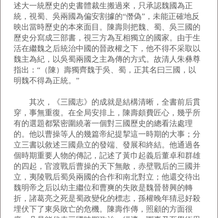
述大一統歷史的史書體裁生搬過來，只承認魏國為正
統，視蜀、吳兩國為偏安割據的“僭偽”，未能正確地反
映出當時歷史的本來面目。陳壽則把魏、蜀、吳三國的
歷史分寫成三部書，視三方為互相獨立的國家。由于生
活在繼魏之后統治中國的晉政權之下，他不得不采取以
魏主為紀，以吳蜀兩國之主為傳的方式。故清人朱彝尊
指出：“（陳）壽獨齊魏于吳、蜀，正其名曰三國，以
明魏不得為正統。”
其次，《三國志》的成就是結構清晰，全書前后貫
穿，事無重復。在全局安排上，陳壽頗費匠心，幾乎所
有的選題都緊密圍繞著一個對三國歷史的總看法處理
的。他以曹操等人的幾篇帝紀提挈這一時期的大事；分
立三書以敘述三國鼎立的發端、發展和終結。他通過各
個時期重要人物的傳記，記述了黃巾起義后董卓和群雄
的四起，官渡戰后曹操的天下無敵，赤壁戰后的三國并
立，夷陵戰后蜀吳兩國的合作和南北對立；他還交待出
魏明帝之后以幼主繼位和曹爽的失敗是魏晉替興的轉
折，諸葛亮之死是蜀政變化的標志，孫權晚年猜忌好殺
埋伏下了東吳敗亡的危機。陳壽作傳，照顧的方面很