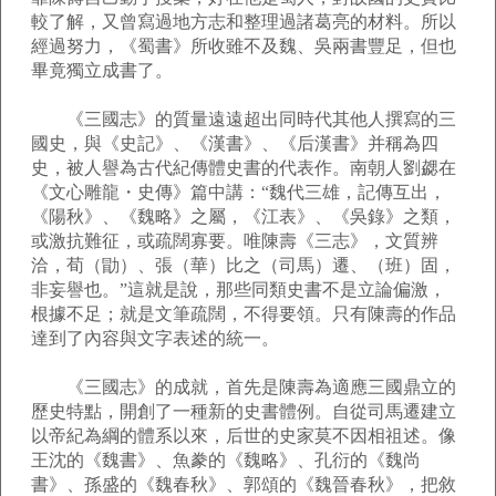
較了解，又曾寫過地方志和整理過諸葛亮的材料。所以
經過努力，《蜀書》所收雖不及魏、吳兩書豐足，但也
畢竟獨立成書了。
《三國志》的質量遠遠超出同時代其他人撰寫的三
國史，與《史記》、《漢書》、《后漢書》并稱為四
史，被人譽為古代紀傳體史書的代表作。南朝人劉勰在
《文心雕龍・史傳》篇中講：“魏代三雄，記傳互出，
《陽秋》、《魏略》之屬，《江表》、《吳錄》之類，
或激抗難征，或疏闊寡要。唯陳壽《三志》，文質辨
洽，荀（勖）、張（華）比之（司馬）遷、（班）固，
非妄譽也。”這就是說，那些同類史書不是立論偏激，
根據不足；就是文筆疏闊，不得要領。只有陳壽的作品
達到了內容與文字表述的統一。
《三國志》的成就，首先是陳壽為適應三國鼎立的
歷史特點，開創了一種新的史書體例。自從司馬遷建立
以帝紀為綱的體系以來，后世的史家莫不因相祖述。像
王沈的《魏書》、魚豢的《魏略》、孔衍的《魏尚
書》、孫盛的《魏春秋》、郭頌的《魏晉春秋》，把敘