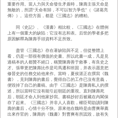
重要作用。當人力與天命發生矛盾時，陳壽主張天命是
無敵的，所謂“天命有歸，不可以智力爭也”（《諸葛亮
傳》）。這些方面，都是《三國志》的糟粕。
同《史記》、《漢書》相比較，《三國志》在體例
上有一個重大的缺陷：它沒有志和表。后世的學者多把
原因解釋為陳壽手頭資料不足所致。
盡管《三國志》存在著缺陷與不足，但從整體上
看，仍是一部很有價值的史書。所以此書一成，凡是見
過稿本的人都贊不絕口，稱贊陳壽善于敘事，有良史之
才。張華更把陳壽比作是司馬遷和班固，并表示愿意把
修晉史的任務交給他來作。當時，夏侯湛正在撰寫《魏
書》，見到陳壽的書后，覺得自己的工作已沒有意義，
便毀掉了自己的書稿。由于《三國志》是陳壽私人的撰
述，所以當時它沒有能引起朝廷的重視。直到陳壽死
后，朝廷才命人到他家抄寫。書稿抄好后被藏在內閣保
存了起來。《三國志》并非人人喜歡，權臣荀勖讀到陳
壽的書后，心情十分不快。原來他在魏時是由曹爽舉薦
出來作官的，陳壽的《魏書》對曹爽有所詆毀，故有失