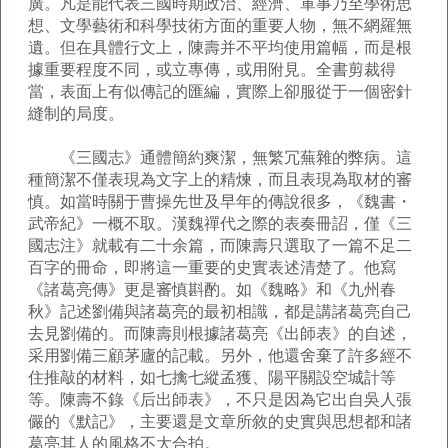
廣。凡是能代表三國時期政治、經濟、軍事乃至學術思
想、文學藝術和科學技術方面的重要人物，無不網羅無
遺。但在具體行文上，陳壽并不平均使用篇幅，而是根
據重要程度不同，或立專傳，或用附見。全書剪裁得
當，表面上有似傳記的匯編，實際上卻服從于一個密針
縫制的局度。
《三國志》通體簡約爽潔，無繁冗蕪雜的弊病。這
種簡潔不僅表現為文字上的精煉，而且表現為取材的審
慎。如當時關于曹操先世及早年的傳說很多，《魏書・
武帝紀》一概不取。漢魏禪代之際的表奏冊詔，僅《三
國志注》就載有二十余篇，而陳壽只選取了一篇不足二
百字的冊命，即將這一重要的史實表述清楚了。他寫
《諸葛亮傳》更是審慎斟酌。如《魏略》和《九州春
秋》記述劉備與諸葛亮的最初相識，都是講諸葛亮自己
去見劉備的。而陳壽則根據諸葛亮《出師表》的自述，
采用劉備三顧茅廬的記載。另外，他還舍棄了許多經不
住推敲的材料，如七擒七縱孟獲、陽平關設空城計等
等。陳壽不錄《后出師表》，不只是因為它出自吳人張
儼的《默記》，主要還是文章所敘的史實與思想都和諸
葛亮其人的風格不大合拍。