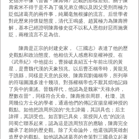
史德并不像《晉書・陳壽傳》記載的那樣差勁。關于陳
壽索米不得于是不為丁儀兄弟立傳以及因父受刑而極力
貶低諸葛亮的兩件事，純屬毫無根據的流言。后世學者
對此歷來持懷疑態度，清代王鳴盛、趙翼極力為陳壽辨
解，基本已經證明陳壽修史從不以私人恩怨好惡而施褒
貶，兩種流言不足為信。
陳壽是正宗的封建史家，《三國志》表達了他的歷
史觀點和政治態度。他相信天人感應和皇權神授。在
《武帝紀》中他提出，曹操破袁紹五十年前出現的黃
星，是曹魏代漢的天象預兆。以后曹丕稱帝時，黃龍見
于譙縣，同樣是天意的反映。陳壽寫劉備稱帝，所列舉
的符瑞圖讖多達十幾項。對孫權稱帝也不厭其煩地記錄
了吳中的童謠。晉魏禪代，他認為是魏家“天祿永終，
歷數在晉”，同樣符合天命。陳壽推崇周群、杜瓊、譙
周幾位方士化的學者，通過他們的傳記宣揚皇權神授的
觀點。如他把譙周所說的“先主諱備，其訓具也；后主
諱禪，其訓受也。如言劉已具矣，當授與人也”的說法
同蜀亡聯系起來，認為這是譙周預言的應驗，陳壽完全
繼承了老師的歷史觀。除了天命論外，他還強調英雄創
造歷史的觀點。如他認為諸葛亮的奇策對三國鼎立起著