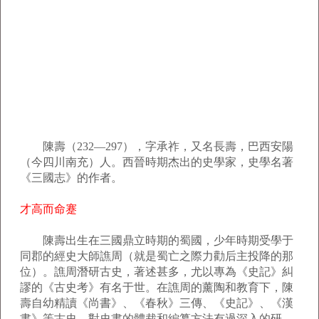
陳壽（232―297），字承祚，又名長壽，巴西安陽
（今四川南充）人。西晉時期杰出的史學家，史學名著
《三國志》的作者。
才高而命蹇
陳壽出生在三國鼎立時期的蜀國，少年時期受學于
同郡的經史大師譙周（就是蜀亡之際力勸后主投降的那
位）。譙周潛研古史，著述甚多，尤以專為《史記》糾
謬的《古史考》有名于世。在譙周的薰陶和教育下，陳
壽自幼精讀《尚書》、《春秋》三傳、《史記》、《漢
書》等古史，對史書的體裁和編纂方法有過深入的研