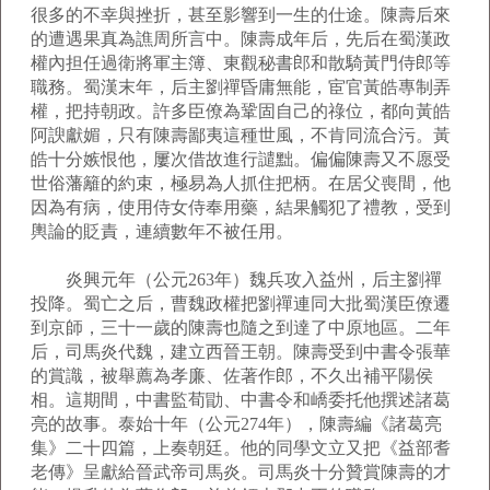
很多的不幸與挫折，甚至影響到一生的仕途。陳壽后來
的遭遇果真為譙周所言中。陳壽成年后，先后在蜀漢政
權內担任過衛將軍主簿、東觀秘書郎和散騎黃門侍郎等
職務。蜀漢末年，后主劉禪昏庸無能，宦官黃皓專制弄
權，把持朝政。許多臣僚為鞏固自己的祿位，都向黃皓
阿諛獻媚，只有陳壽鄙夷這種世風，不肯同流合污。黃
皓十分嫉恨他，屢次借故進行譴黜。偏偏陳壽又不愿受
世俗藩籬的約束，極易為人抓住把柄。在居父喪間，他
因為有病，使用侍女侍奉用藥，結果觸犯了禮教，受到
輿論的貶責，連續數年不被任用。
炎興元年（公元263年）魏兵攻入益州，后主劉禪
投降。蜀亡之后，曹魏政權把劉禪連同大批蜀漢臣僚遷
到京師，三十一歲的陳壽也隨之到達了中原地區。二年
后，司馬炎代魏，建立西晉王朝。陳壽受到中書令張華
的賞識，被舉薦為孝廉、佐著作郎，不久出補平陽侯
相。這期間，中書監荀勖、中書令和嶠委托他撰述諸葛
亮的故事。泰始十年（公元274年），陳壽編《諸葛亮
集》二十四篇，上奏朝廷。他的同學文立又把《益部耆
老傳》呈獻給晉武帝司馬炎。司馬炎十分贊賞陳壽的才