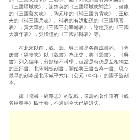
《三國疆域志》，謝鐘英的《三國疆域志補注》，侯康
的《三國藝文志》，陶元珍的《補三國食貨志》，王欣
夫的《補三國兵志》。補表的有洪貽孫的《三國職官
表》，黃大華的《三國三公宰輔表》，謝鐘英的《三國
大事年表》，吳增僅的《三國郡縣表》等。
在北宋以前，魏、蜀、吳三書是各自成書的。《舊
唐書・經籍志》以《魏書》為正史，將《蜀書》、《吳
書》列入編年，分類極不科學，但當是時仍是互相獨立
的三部書。北宋雕板刻書，開始將三書合為一書。現存
最早的刻本是北宋咸平六年（公元1003年）的國子監刻
本。
據《隋書・經籍志》的記載，陳壽的著作還有《魏
名臣奏事》四十卷，不過到今天已經遺失。