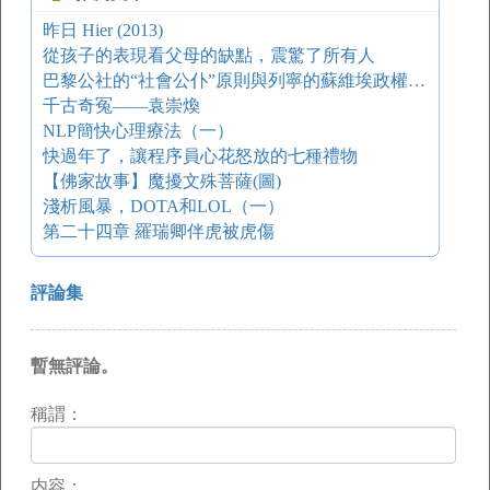
昨日 Hier (2013)
從孩子的表現看父母的缺點，震驚了所有人
巴黎公社的“社會公仆”原則與列寧的蘇維埃政權建設
千古奇冤――袁崇煥
NLP簡快心理療法（一）
快過年了，讓程序員心花怒放的七種禮物
【佛家故事】魔擾文殊菩薩(圖)
淺析風暴，DOTA和LOL（一）
第二十四章 羅瑞卿伴虎被虎傷
評論集
暫無評論。
稱謂：
内容：