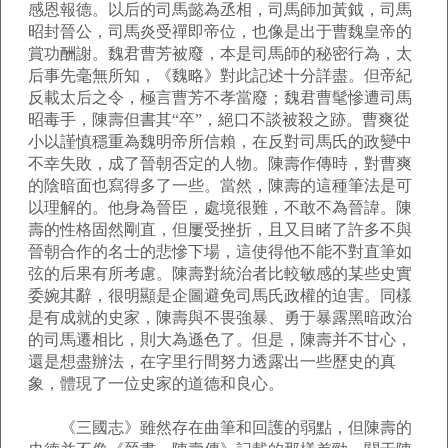
感恩報德。以后的司馬懿為丞相，司馬師加黃鉞，司馬
昭封晉公，司馬炎受禪即帝位，也像是出于曹魏皇帝的
賞功酬謝。魏君曹芳被廢，本是司馬師的秘密行為，太
后事先毫無所知，《魏略》對此記述十分詳盡。但帝紀
反載太后之令，極言曹芳不孝當廢；魏君曹髦慘遭司馬
昭毒手，陳壽但書其“卒”，絕口不談被殺之跡。曹爽從
小以謹慎穩重為魏明帝所信賴，在反對司馬氏的政變中
不幸失敗，成了晉朝否定的人物。陳壽作傳時，對曹爽
的陰暗面也寫得多了一些。當然，陳壽的這種筆法是可
以理解的。他身為晉臣，處境很難，不敢不為晉諱。陳
壽的性格固然剛直，但屢受挫折，且又目睹了許多不與
晉朝合作的名士的悲慘下場，這使得他不能不對直筆如
弦的后果有所考慮。陳壽對統治者比較敏感的某些史實
委婉其辭，很明顯是企圖避免司馬氏政權的迫害。同樣
是有成就的史家，陳壽與不畏強暴、勇于暴露黑暗政治
的司馬遷相比，則大為遜色了。但是，陳壽并不甘心，
還是想盡辦法，在字里行間努力透露出一些歷史的真
象，體現了一位史家的道德和良心。
《三國志》雖然存在曲筆和回護的弱點，但陳壽的