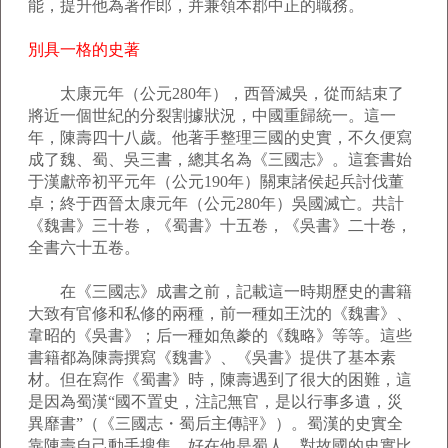
能，提升他為著作郎，并兼領本郡中正的職務。
別具一格的史著
太康元年（公元280年），西晉滅吳，從而結束了
將近一個世紀的分裂割據狀況，中國重歸統一。這一
年，陳壽四十八歲。他著手整理三國的史實，不久便寫
成了魏、蜀、吳三書，總其名為《三國志》。這套書始
于漢獻帝初平元年（公元190年）關東諸侯起兵討伐董
卓；終于西晉太康元年（公元280年）吳國滅亡。共計
《魏書》三十卷，《蜀書》十五卷，《吳書》二十卷，
全書六十五卷。
在《三國志》成書之前，記載這一時期歷史的書籍
大致有官修和私修的兩種，前一種如王沈的《魏書》、
韋昭的《吳書》；后一種如魚豢的《魏略》等等。這些
書籍都為陳壽撰寫《魏書》、《吳書》提供了基本素
材。但在寫作《蜀書》時，陳壽遇到了很大的困難，這
是因為蜀漢“國不置史，注記無官，是以行事多遺，災
異靡書”（《三國志・蜀后主傳評》）。蜀漢的史實全
靠陳壽自己動手搜集，好在他是蜀人，對故國的史實比