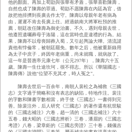
他的顏面。再加上荀勖與張華有矛盾，張華喜歡陳壽，
自然也成了陳壽的罪過。荀勖不愿陳壽在內廷為官，借
故把他排擠到長廣去作太守。陳壽以母親年老有病為
由，遲遲不肯去長廣上任。經過鎮南大將軍杜預的推
薦，朝廷改任陳壽為御史治書。不久，遇到母親去世，
他遵照遺囑葬母于洛陽，這在當時也是違禮的行為。結
果，陳壽不以母喪歸葬入蜀，又引起輿論大嘩。清流譴
責他有悖倫常，被朝廷罷免。數年之后，他被重新錄用
為太子中庶子，終因年老病重，尚未就職，就病故了。
這一年是晉惠帝元康七年（公元297年），陳壽六十五
歲。陳壽一生仕途坎坷，很不得志。所以《華陽國志・
陳壽傳》說他“位望不充其才，時人冤之”。
陳壽去世后一百余年，南朝人裴松之為補救《三國
志》文字過于簡略和沒有表志的缺陷，特地作注。裴注
的字數和陳書字數相當，終于使《三國志》一書得到完
善。除裴注外，后人研究《三國志》的著作還有杭世駿
的《三國志補注》六卷，趙一清的《三國志補注》六十
五卷，錢大昭的《三國志辨析》三卷，潘眉的《三國志
考證》八卷，梁章鉅的《三國志旁證》三十卷，錢儀吉
的《三國志證聞》三卷等。屬于補志的書有洪亮吉的