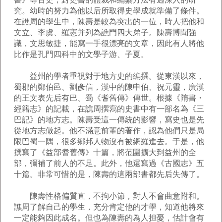
究。幼時的努力為他以后所取得史學成就準備了條件。
在譙周的學生中，陳壽是較為突出的一位，時人把他和
文立、李虞、羅憲并列為譙門四大弟子。陳壽博聞強
識，文思敏捷，能寫一手很漂亮的文章，因此有人將他
比作是孔門四科中的文學子游、子夏。
益州的學者重視對于地方史的編撰。從東漢以來，
蜀郡的鄭伯邑、劉彥信，漢中的陳申伯、祝元靈，廣漢
的王文表先后有巴、蜀《耆舊傳》傳世。根據《隋書・
經籍志》的記載，在譙周撰寫的史書中有一部名為《三
巴記》的地方志。陳壽受這一傳統的影響，寫史也是先
從地方志做起。他不滿意前輩的著作，認為他們只是局
限巴蜀一隅，很多鄉邦人物沒有被網羅進去。于是，他
撰寫了《益部耆舊傳》十篇，將范圍擴大到益州的全
部，彌補了前人的不足。此外，他還寫過《古國志》五
十篇。非常可惜的是，陳壽的這兩部書都先后失傳了。
陳壽性格偏質直，不拘小節，對人不會曲意附和。
譙周了解自己的學生，充分肯定他的才學，知道他將來
一定能夠因此成名。但也為陳壽的為人担憂，估計會有