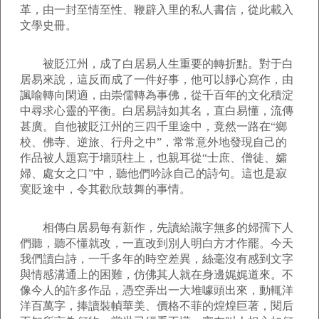
革，由一封至情至性、鞭辟入里的私人書信，從此載入
文學史冊。
被貶江州，成了白居易人生重要的轉折點。對于白
居易來說，這反而成了一件好事，他可以靜心寫作，由
諷喻轉向閑適，由崇儒轉為事佛，從千百年的文化積淀
中尋求心靈的平衡。白居易詩如其名，直白易懂，流傳
甚廣。自他被貶江州的三四千里途中，竟然一路在“鄉
校、佛寺、逆旅、行舟之中”，常常意外地發現自己的
作品被人題寫于墻頭柱上，也親耳從“士庶、僧徒、孀
婦、處女之口”中，聽他們吟詠自己的詩句。這也是寂
寞貶途中，令其歡欣鼓舞的事情。
相傳白居易每有新作，先讀給識字無多的婦孺下人
們聽，聽不懂就改，一直改到別人明白方才作罷。今天
我們讀白詩，一千多年的時空差異，絲毫沒有感到文字
與情感溝通上的困難，仿佛其人就在身邊娓娓道來。不
像今人的許多作品，憑空弄出一大堆噱頭出來，動輒洋
洋百萬字，捧讀裝幀華美、價格不菲的煌煌巨著，閱后