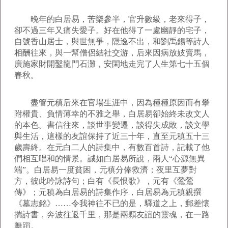
晚年的白居易，苦樂參半，官升數級，老來得子，
卻不過三年又痛失愛子。好在他得了一處幽靜的宅子，
自號香山居士，與世無爭，隱逸不出，和劉禹錫等詩人
相酬往來，與一幫僧侶結社交游，后來因病放妓賣馬，
廣施家財開鑿龍門石灘，安閑地走完了人生第七十五個
春秋。
盡管元稹后來在官場生涯中，因為種種原因而有攀
附權貴、負情薄幸的不雅之舉，白居易卻始終未改文人
的本色。書信往來，談世事變遷，談得失成敗，談文學
與生活，這樣的友誼保持了近三十年，直至元稹五十三
歲壽終。在元白二人的詩集中，有數百首詩，記載了他
們相互唱和的情景。誠如白居易所說，兩人“心源無異
端”。白居易一度貧困，元稹分俸救濟；夜里互夢對
方，彼此吟詠詩句；白有《長恨歌》，元有《鶯鶯
傳》；元稹為白居易的詩集作序，白居易為元稹親撰
《墓志銘》……令我神往不已的是，驛道之上，郵差懷
揣詩書，奔波往返千里，那是兩顆友誼的靈魂，在一路
舞蹈。