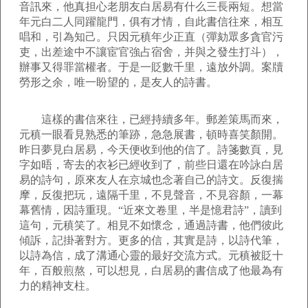
音訊來，他真担心老朋友白居易有什么三長兩短。想當
年元白二人同躍龍門，俱有才情，自此書信往來，相互
唱和，引為知己。只因元稹年少正直（彈劾眾多貪官污
吏，出差途中不讓宦官強占宿舍，并與之發生打斗），
辦事又得罪當權者。于是一貶數千里，遠放外調。案牘
勞形之余，唯一盼望的，是友人的詩書。
這樣的書信來往，已經持續多年。郵差策馬而來，
元稹一眼看見熟悉的筆跡，急急展書，頓時喜笑顏開。
昨日夢見白居易，今天便收到他的信了。詩箋數頁，見
字如晤，寄去的衣衫已經收到了，前些日還在吟詠白居
易的詩句，原來友人在京城也念著自己的詩文。反復揣
摩，反復把玩，遠隔千里，不見聲音，不見容顏，一幕
幕舊情，因詩重現。“近來文卷里，半是憶君詩”，讀到
這句，元稹笑了。相見不如懷念，通過詩書，他們彼此
傾訴，記掛著對方。更多的信，其實是詩，以詩代筆，
以詩為信，成了溝通心靈的最好交流方式。元稹被貶十
年，百般煎熬，可以想見，白居易的書信成了他最為有
力的精神支柱。