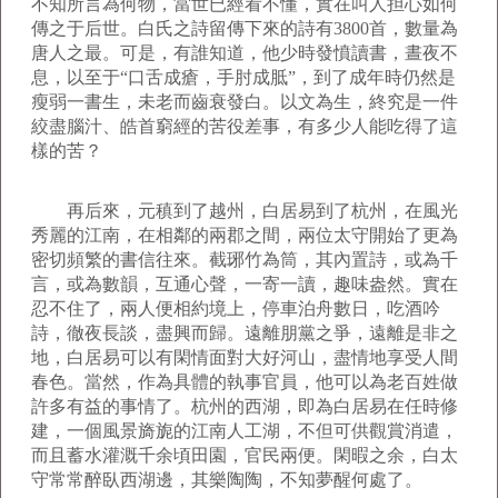
不知所言為何物，當世已經看不懂，實在叫人担心如何
傳之于后世。白氏之詩留傳下來的詩有3800首，數量為
唐人之最。可是，有誰知道，他少時發憤讀書，晝夜不
息，以至于“口舌成瘡，手肘成胝”，到了成年時仍然是
瘦弱一書生，未老而齒衰發白。以文為生，終究是一件
絞盡腦汁、皓首窮經的苦役差事，有多少人能吃得了這
樣的苦？
再后來，元稹到了越州，白居易到了杭州，在風光
秀麗的江南，在相鄰的兩郡之間，兩位太守開始了更為
密切頻繁的書信往來。截琊竹為筒，其內置詩，或為千
言，或為數韻，互通心聲，一寄一讀，趣味盎然。實在
忍不住了，兩人便相約境上，停車泊舟數日，吃酒吟
詩，徹夜長談，盡興而歸。遠離朋黨之爭，遠離是非之
地，白居易可以有閑情面對大好河山，盡情地享受人間
春色。當然，作為具體的執事官員，他可以為老百姓做
許多有益的事情了。杭州的西湖，即為白居易在任時修
建，一個風景旖旎的江南人工湖，不但可供觀賞消遣，
而且蓄水灌溉千余頃田園，官民兩便。閑暇之余，白太
守常常醉臥西湖邊，其樂陶陶，不知夢醒何處了。