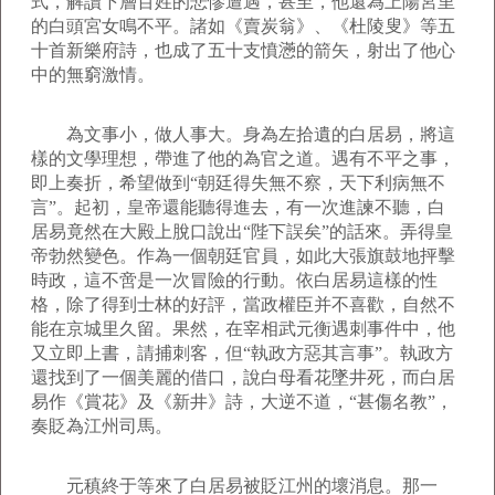
式，解讀下層百姓的悲慘遭遇，甚至，他還為上陽宮里
的白頭宮女鳴不平。諸如《賣炭翁》、《杜陵叟》等五
十首新樂府詩，也成了五十支憤懣的箭矢，射出了他心
中的無窮激情。
為文事小，做人事大。身為左拾遺的白居易，將這
樣的文學理想，帶進了他的為官之道。遇有不平之事，
即上奏折，希望做到“朝廷得失無不察，天下利病無不
言”。起初，皇帝還能聽得進去，有一次進諫不聽，白
居易竟然在大殿上脫口說出“陛下誤矣”的話來。弄得皇
帝勃然變色。作為一個朝廷官員，如此大張旗鼓地抨擊
時政，這不啻是一次冒險的行動。依白居易這樣的性
格，除了得到士林的好評，當政權臣并不喜歡，自然不
能在京城里久留。果然，在宰相武元衡遇刺事件中，他
又立即上書，請捕刺客，但“執政方惡其言事”。執政方
還找到了一個美麗的借口，說白母看花墜井死，而白居
易作《賞花》及《新井》詩，大逆不道，“甚傷名教”，
奏貶為江州司馬。
元稹終于等來了白居易被貶江州的壞消息。那一