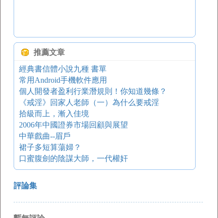
推薦文章
經典書信體小說九種 書單
常用Android手機軟件應用
個人開發者盈利行業潛規則！你知道幾條？
《戒淫》回家人老師（一）為什么要戒淫
拾級而上，漸入佳境
2006年中國證券市場回顧與展望
中華戲曲--眉戶
裙子多短算蕩婦？
口蜜腹劍的陰謀大師，一代權奸
評論集