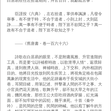
白居易在任左拾遺期間，拜官百日，就獻疏言事：
臣謹按《六典》，左右拾遺，掌供奉諷諫，凡發令
舉事，有不便于時，不合于道者，小則上封，大則廷
諍……萬一事有不便于時者，陛下豈不欲聞之乎？萬一
政有不合于道者，陛下豈不欲知之乎？
――《舊唐書・卷一百六十六》
詩歌在白居易的眼里，不是附庸風雅、升官進階的
工具，而是要“以詩補察時政，以歌泄導人情”，返璞歸
真，達到救濟人病、裨補時政、上下交和、內外相諧的
目的。他將目光投放到民生疾苦上，將視角定格在包羅
萬象的現實生活中。他的足跡遍布于長安城的大街小
巷，耳聞目睹，用筆記述、抨擊著人間的不平之事。大
小官員們花天酒地，歌舞升平，卻不知大旱之年的江
南，饑民相食。那些王公大臣吃得酒肉穿腸，紅光滿
面，卻不知牢獄中的囚犯，幾乎凍死。十首《秦中
吟》，是民間的悲聲，民間的吶喊。他以庖丁解牛的方