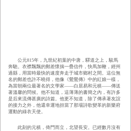
公元815年，九世紀初葉的中唐，驛道之上，駿馬
奔馳。衣襟飄飄的郵差懷揣一疊信件，快馬加鞭，經州
過縣，用當時最快的速度奔走于城市鄉村之間。這位無
名的郵差也許不曉得，他像《鶯鶯傳》中的紅娘一樣，
為當朝兩位最著名的文學家――白居易和元稹――傳送
著溫馨的問候。他不知道，這薄薄的書簡之內，有許多
是后來流傳甚廣的詩篇。他更不知道，除了傳承著友誼
的接力之外，他還幸運地担當了那場詩歌變革的新樂府
運動的綠衣天使。
此刻的元稹，倚門而立，北望長安。已經數月沒有