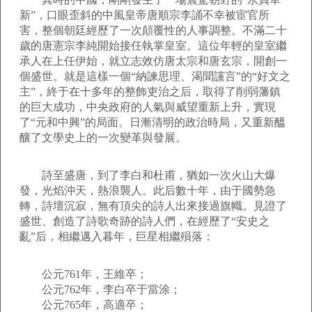
新”，口眼歪斜的中風皇帝唐順宗李誦不幸被宦官所
害，整個朝廷經歷了一次顛覆性的人事調整。不滿二十
歲的唐憲宗李純開始接任執掌皇室。這位年輕的皇室繼
承人在上任伊始，就立志效仿唐太宗和唐玄宗，開創一
個盛世。就是這樣一個“納諫思理、渴聞讜言”的“好文之
主”，終于在十多年的整飾吏治之后，取得了削弱藩鎮
的巨大成功，中央政府的人氣與威望重新上升，實現
了“元和中興”的局面。日漸清明的政治時局，又重新醞
釀了文學史上的一次變革與發展。
詩至盛唐，到了李白和杜甫，猶如一次火山大爆
發，光焰沖天，熱浪襲人。此后數十年，由于國勢急
轉，詩壇沉寂，無有頂尖的詩人出來接過旗幟。見證了
盛世、創造了詩歌奇跡的詩人們，在經歷了“安史之
亂”后，相繼邁入暮年，巨星相繼殞落：
公元761年，王維卒；
公元762年，李白卒于當涂；
公元765年，高適卒；