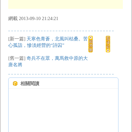
網載 2013-09-10 21:24:21
[新一篇]
天寒色青蒼，北風叫枯桑。苦
心孤詣，慘淡經營的“詩囚”
[舊一篇]
奇兵不在眾，萬馬救中原的大
唐名將
相關閱讀