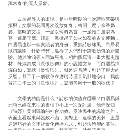
萬木春”的喜人景象。
白居易等人的出現，是中唐時期的一次詩歌繁榮與
振興，文學的花圃再次綻放如春，梅開二度，余香裊
裊。當時的文壇，一派以韓愈為首，一派推白居易為
尊，遙相呼應。韓愈一派掀起了如火如荼的古文運動，
白居易也以一個實踐者的身份，重振詩歌雄風。白居易
以詩諷喻，針砭時弊，贏得了人們對于詩歌價值的新體
驗。他與陳鴻等人同游馬嵬，相約撰寫這一重大歷史題
材，陳鴻寫成《長恨歌傳》的小說體文章，而白居易揮
灑自如，寫就《長恨歌》。就是這首詩，引起了巨大的
反響，甚至于一個歌伎在應聘時理直氣壯地夸口，我能
背誦白學士的《長恨歌》，豈能等同于一般的歌伎？
文學的功能是什么？詩歌的價值在哪里？白居易與
元稹已經在來往的書信中不止一次探討過，他們深知
《詩經》美刺諷喻的社會功效。反映民生的諷喻之作，
表面上看起來與當政不諧，實際上，這樣的美刺，正是
通過巧妙的文學社會化傳播方式，引起決策層的關注。