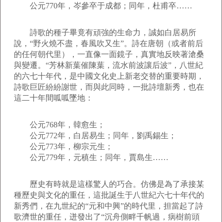
公元770年，岑參卒于成都；同年，杜甫卒……
詩歌的種子畢竟有頑強的生命力，誠如白居易所
說，“野火燒不盡，春風吹又生”。詩在唐朝（或者前后
的任何朝代里），一直像一面鏡子，真實地反映著滄桑
與變遷。“芳林新葉催陳葉，流水前波讓后波”，八世紀
的六七十年代，是中國文化史上新老交替的重要時期，
詩歌巨匠紛紛謝世，而與此同時，一批詩壇新秀，也在
這二十年間呱呱墜地：
公元768年，韓愈生；
公元772年，白居易生；同年，劉禹錫生；
公元773年，柳宗元生；
公元779年，元稹生；同年，賈島生……
歷史有時就是這樣驚人的巧合。仿佛是為了承接某
種歷史與文化的重任，這批誕生于八世紀六七十年代的
新秀們，在九世紀的“元和中興”的時代里，担當起了詩
歌濟世的重任，迸發出了“沉舟側畔千帆過，病樹前頭