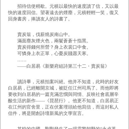
招待信使稍歇。元稹以最快的速度讀了信，又以最
快的速度回信。望著遠去的煙塵，元稹輕輕一笑，復又
回身書房，捧讀友人的詩書了。
賣炭翁，伐薪燒炭南山中。
滿面塵灰煙火色，兩鬢蒼蒼十指黑。
賣炭得錢何所營？身上衣裳口中食。
可憐身上衣正單，心憂炭賤愿天寒。
……
――白居易《新樂府組詩第三十二・賣炭翁》
讀詩畢，元稹拍案叫絕。他并不知道，此時的好友
白居易，已經離開京城，被貶任江州司馬了。而他即將
要收到白居易的一篇充滿悲憫與同情、反映社會底層辛
酸生活的新作――《琵琶行》。他更不知道，白居易正
在江州的官舍里，正在伏案埋頭給他寫信，而這封私人
信件，將是開創詩壇新風的文學宣言。
其時的中國，剛剛發生了一場震驚朝野的“永貞革