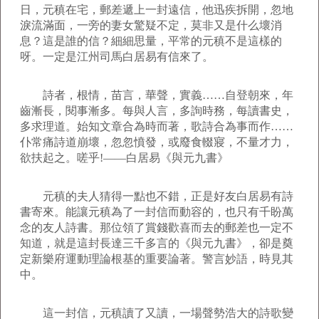
日，元稹在宅，郵差遞上一封遠信，他迅疾拆開，忽地
淚流滿面，一旁的妻女驚疑不定，莫非又是什么壞消
息？這是誰的信？細細思量，平常的元稹不是這樣的
呀。一定是江州司馬白居易有信來了。
詩者，根情，苗言，華聲，實義……自登朝來，年
齒漸長，閱事漸多。每與人言，多詢時務，每讀書史，
多求理道。始知文章合為時而著，歌詩合為事而作……
仆常痛詩道崩壞，忽忽憤發，或廢食輟寢，不量才力，
欲扶起之。嗟乎!――白居易《與元九書》
元稹的夫人猜得一點也不錯，正是好友白居易有詩
書寄來。能讓元稹為了一封信而動容的，也只有千盼萬
念的友人詩書。那位領了賞錢歡喜而去的郵差也一定不
知道，就是這封長達三千多言的《與元九書》，卻是奠
定新樂府運動理論根基的重要論著。警言妙語，時見其
中。
這一封信，元稹讀了又讀，一場聲勢浩大的詩歌變