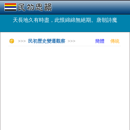
天長地久有時盡，此恨綿綿無絕期。唐朝詩魔
>>>
民初歷史變遷觀察
>>>
簡體
傳統