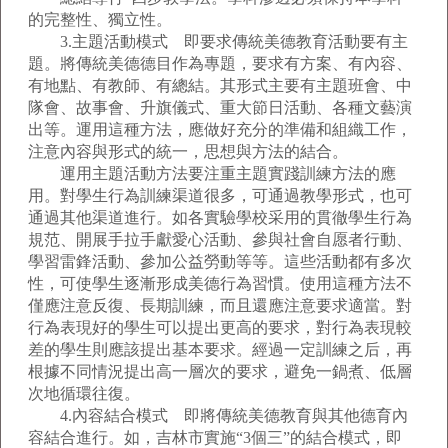
的完整性、獨立性。
3.主題活動模式 即要求傳統美德教育活動要有主
題。將傳統美德德目作為專題，要求有方案、有內容、
有地點、有教師、有總結。其形式主要有主題班會、中
隊會、故事會、升旗儀式、重大節日活動、各種文藝演
出等。運用這種方法，應做好充分的準備和組織工作，
注意內容與形式的統一，思想與方法的結合。
運用主題活動方法要注重主題實踐訓練方法的應
用。對學生行為訓練渠道很多，可通過教學形式，也可
通過其他渠道進行。如各實驗學校采用的貫徹學生行為
規范、開展手拉手獻愛心活動、參與社會自愿者行動、
學習雷鋒活動、參加公益勞動等等。這些活動都有多次
性，可使學生逐漸形成美德行為習慣。使用這種方法不
僅應注意反復、長期訓練，而且還應注意要求適當。對
行為表現好的學生可以提出更高的要求，對行為表現較
差的學生則應該提出基本要求。經過一定訓練之后，再
根據不同情況提出高一層次的要求，避免一鍋煮、低層
次地循環往復。
4.內容結合模式 即將傳統美德教育與其他德育內
容結合進行。如，吉林市實施“3個三”的結合模式，即