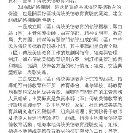
資料，豐富了傳統美德教育內容。
3.組織網絡機制 這既是實施區域傳統美德教育的
保證，也是開展好區域傳統美德教育實驗的關鍵。建立
組織網絡機制應包括：
一是成立縣（區）傳統美德教育的領導機構，即由
縣（區）主管領導掛帥，由宣傳部、精神文明辦、教育
局、共青團、婦聯等有關部門領導組成的縣（區）中華
民族傳統美德教育領導小組。其主要職能是負責全縣
（區）傳統美德教育工作的規劃與領導、組織與管理；
制訂、頒布傳統美德教育規劃方案，制訂相關管理條例
和制度；協調、統籌各方面的執行情況；組織、交流典
型經驗，表彰先進。
二是成立縣（區）傳統美德教育研究指導組織。指
導組可由縣教育科研所、教育學會、進修學校、縣教育
局相關科室及同級共青團、婦聯等有關部門的主管業務
人員組成，主要職責是負責本縣（區）傳統美德教育的
理論與實踐研究，對本地學校、家庭、社區傳統美德教
育與研究進行宏觀指導、組織與管理；對實驗骨干教師
及指導人員進行理論培訓；組織、指導本地開展傳統美
德教育活動；組織本地傳統美德教育經驗交流；組織、
指導本地傳統美德教育教材的征訂與發放工作，等等。