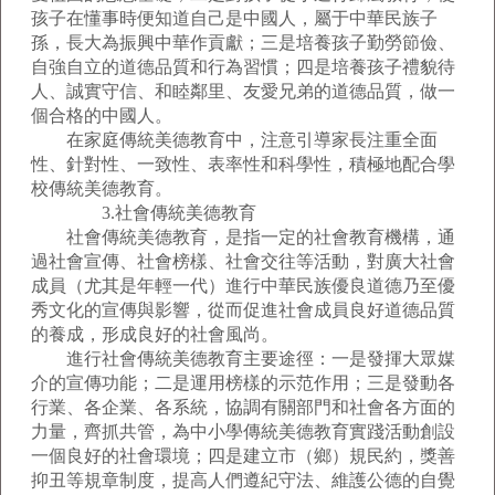
孩子在懂事時便知道自己是中國人，屬于中華民族子
孫，長大為振興中華作貢獻；三是培養孩子勤勞節儉、
自強自立的道德品質和行為習慣；四是培養孩子禮貌待
人、誠實守信、和睦鄰里、友愛兄弟的道德品質，做一
個合格的中國人。
在家庭傳統美德教育中，注意引導家長注重全面
性、針對性、一致性、表率性和科學性，積極地配合學
校傳統美德教育。
3.社會傳統美德教育
社會傳統美德教育，是指一定的社會教育機構，通
過社會宣傳、社會榜樣、社會交往等活動，對廣大社會
成員（尤其是年輕一代）進行中華民族優良道德乃至優
秀文化的宣傳與影響，從而促進社會成員良好道德品質
的養成，形成良好的社會風尚。
進行社會傳統美德教育主要途徑：一是發揮大眾媒
介的宣傳功能；二是運用榜樣的示范作用；三是發動各
行業、各企業、各系統，協調有關部門和社會各方面的
力量，齊抓共管，為中小學傳統美德教育實踐活動創設
一個良好的社會環境；四是建立市（鄉）規民約，獎善
抑丑等規章制度，提高人們遵紀守法、維護公德的自覺