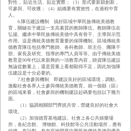
對性， 貼近生活、貼近實際；（3）形式要新穎創新，
可參與、可收獲；（4）組織要有實效性，在過程中育
人。
6.隊伍建設機制 搞好區域中華民族傳統美德教
育，關鍵在于建設一支高素質的教師隊伍。教師隊伍在
弘揚、繼承中華民族傳統美德中具有骨干、主導與示范
作用。這是傳統美德教育重要的保障機制。區域傳統美
德教育隊伍包括專門教師、各科教師、班主任、團隊干
部、家長及研究、指導的專門人員等等。由于傳統美德
教育是90年代以來新興的一項教育內容，師資隊伍建設
無論從數量上，還是質量上看都顯得不足，因此加強隊
伍建設是十分必要的。
7.社會參與機制 即建設良好的區域環境，調動、
激勵社會各界人士參與傳統美德教育。就一個縣（區）
的區域來看，社會參與的機制建設起碼要包括以下幾方
面。
（1）協調相關部門齊抓共管，營建良好的社會大
環境。
（2）加強德育基地建設。社會上各公共娛樂場
所，各紀念館、 博物館、科技館等公共活動場所，應有
組織、有計劃、有內容地開展中華民族傳統美德與優良