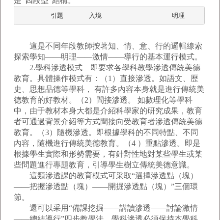
是“四段型”結構。
這是不同年段教師按著知、情、意、行的邏輯線索
探索學知——明理——激情——導行的基本運行模式。
2.學科滲透模式 即要求各學科教學滲透傳統美德
教育。具體操作模式有：（1）直接滲透。如語文、歷
史、思想品德等學科， 有許多內容本身就是進行傳統美
德教育的好教材。（2）間接滲透。 如數理化等學科
中，由于教材本身大都是介紹科學家的研究成果，教育
者可通過背景介紹等方式間接向受教育者滲透傳統美德
教育。（3）隨機滲透。即根據學科的不同特點、不同
內容，隨機進行傳統美德教育。（4 ）重點滲透。即是
根據學生實際和形勢需要，有針對性地對某些學生或某
些問題進行專題教育，引導學生樹立傳統美德意識。
這類滲透課的教育模式可采取“選擇滲透點（塊）
——把握滲透點（塊）——開掘滲透點（塊）”三個環
節。
還可以采用“備課挖掘——講讀滲透——討論激情
——總結導行”四步教學法。學科滲透必須保持本學科