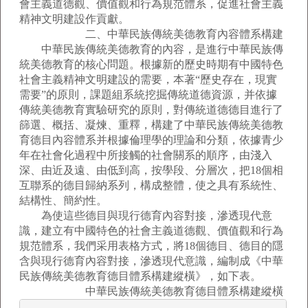
會主義道德觀、價值觀和行為規范體系，促進社會主義
精神文明建設作貢獻。
二、中華民族傳統美德教育內容體系構建
中華民族傳統美德教育的內容，是進行中華民族傳
統美德教育的核心問題。根據新的歷史時期有中國特色
社會主義精神文明建設的需要，本著“歷史存在，現實
需要”的原則，課題組系統挖掘傳統道德資源，并依據
傳統美德教育實驗研究的原則，對傳統道德德目進行了
篩選、概括、凝煉、重釋，構建了中華民族傳統美德教
育德目內容體系并根據倫理學的理論和分類，依據青少
年在社會化過程中所接觸的社會關系的順序，由淺入
深、由近及遠、由低到高，按學段、分層次，把18個相
互聯系的德目歸納系列，構成整體，使之具有系統性、
結構性、簡約性。
為使這些德目與現行德育內容對接，滲透現代意
識，建立有中國特色的社會主義道德觀、價值觀和行為
規范體系，我們采用表格方式，將18個德目、德目的隱
含與現行德育內容對接，滲透現代意識，編制成《中華
民族傳統美德教育德目體系構建縱橫》，如下表。
中華民族傳統美德教育德目體系構建縱橫