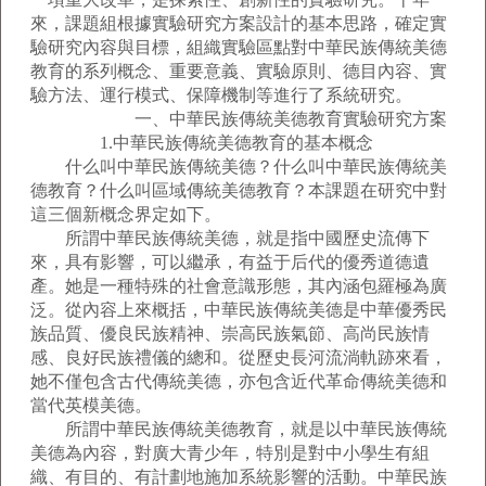
來，課題組根據實驗研究方案設計的基本思路，確定實
驗研究內容與目標，組織實驗區點對中華民族傳統美德
教育的系列概念、重要意義、實驗原則、德目內容、實
驗方法、運行模式、保障機制等進行了系統研究。
一、中華民族傳統美德教育實驗研究方案
1.中華民族傳統美德教育的基本概念
什么叫中華民族傳統美德？什么叫中華民族傳統美
德教育？什么叫區域傳統美德教育？本課題在研究中對
這三個新概念界定如下。
所謂中華民族傳統美德，就是指中國歷史流傳下
來，具有影響，可以繼承，有益于后代的優秀道德遺
產。她是一種特殊的社會意識形態，其內涵包羅極為廣
泛。從內容上來概括，中華民族傳統美德是中華優秀民
族品質、優良民族精神、崇高民族氣節、高尚民族情
感、良好民族禮儀的總和。從歷史長河流淌軌跡來看，
她不僅包含古代傳統美德，亦包含近代革命傳統美德和
當代英模美德。
所謂中華民族傳統美德教育，就是以中華民族傳統
美德為內容，對廣大青少年，特別是對中小學生有組
織、有目的、有計劃地施加系統影響的活動。中華民族