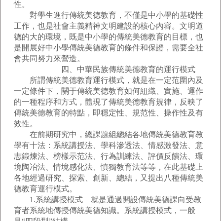
性。
對學生進行傳統美德教育，不僅是中小學的基礎性
工作，也是社會主義精神文明建設的核心內容。文明道
德的大的環境，既是中小學的傳統美德教育的目標，也
是開展好中小學傳統美德教育的條件和保證，需要全社
會共同努力來營造。
四、中華民族傳統美德教育的運行模式
所謂傳統美德教育運行模式，就是在一定范圍內及
一定條件下，關于傳統美德教育如何組織、實施、運作
的一種程序和方式，體現了傳統美德教育規律，反映了
傳統美德教育的特點，即穩定性、規范性、操作性及有
效性。
在前期研究中，總課題組總結各地傳統美德教育教
學有十法：系統講授法、學科滲透法、情感激發法、意
志鍛煉法、榜樣示范法、行為訓練法、評價反饋法、環
境陶冶法、情境感化法、慎獨教育法等等，在此基礎上
各地經過研究、探索、創新、總結，又提出八種傳統美
德教育運行模式。
1.系統講授模式 就是通過開設傳統美德課向受教
育者系統地傳授傳統美德知識。系統講授模式，一般