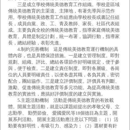
三是成立學校傳統美德教育工作組織。學校是區域
傳統美德教育的主渠道、主陣地，有著先導與示范作
用。學校傳統美德教育工作組應由學校校長或書記任組
長，成員由黨、政、工、青及教師、家長、社區代表組
成。主要負責全校的傳統美德教育，指導家庭傳統美德
教育。具體是制定計劃，統一布署，協調行動，指導家
長，總結經驗，表彰先進。
4.制約完善機制 這是傳統美德教育運行機制的具
體內容，也是具體保證措施。一是建立管理制度。即對
規劃、組織、評比、總結各環節作好明確規定，便于參
與，便于檢查。二是建立責任制度。即對各層級、各崗
位的人員要明確責任，以便各盡其職，各負其責，密切
配合，團結協作。三是建立評價制度。評價具有判斷、
激勵、促進傳統美德教育等多元功能。為提高傳統美德
教育的實效性，應搞好評價制度的建立與實施。
5.主題活動機制 活動是傳統美德教育的有效載
體。開展主題活動，就是以課題組提出的孝敬父母、立
志勤學、 勤勞節儉、 愛國愛民等18個德目為主題，開
展系列活動。 開展主題活動應注意以下問題：（1）活
動要有鮮明性，有吸引力、感染力；（2）選材要有針