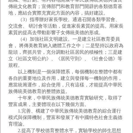
傳統文化教育；宣傳部門和教育部門開辟的各類德育基
地，應結合實際充實此方面的內容，搞好建設。
（3）指導辦好家長學校。通過召開各類學習會、
交流會、 研討會等活動，促進家長素質的提高。用家長
素質的提高去帶動影響子女傳統美德的形成。
（4）加強社區文明建設。一是建立社區教育委員
會， 將傳美教育納入總體工作之中；二是堅持以政府為
龍頭，齊抓共管，充分調動社區居民的積極性；三是建
立《社區文明公約》、《居民守則》、《社會公德》等
規程。
以上機制是一個保障體系，每個機制在整體中都有
各自的重要地位及作用，建立與發揮每一機制的作用，
應當統籌運作，綜合使用，只有這樣，才能提高中華民
族傳統美德教育的整體效益。
十年來，中華民族傳統美德教育實驗研究，取得了
豐富成果，主要體現在以下幾個方面。
1.完善、構建了中華民族傳統美德教育的綜合運行
模式與保障機制，豐富和發展了有中國特色社會主義德
育理論。
2.提高了學校德育整體水平，實驗學校的師生思想