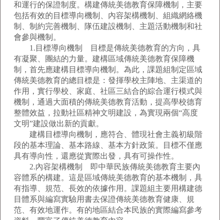
和運行的保證制度。構建傳統美德教育保障機制，主要
包括有效的目標導向機制、內容架構機制、組織網絡機
制、制約完善機制、隊伍建設機制、主題活動機制和社
會參與機制。
1.目標導向機制 目標是傳統美德教育的方向，具
有凝聚、團結的力量。建構區域傳統美德教育保障機
制，首先應建構目標導向機制。為此，課題組制定區域
傳統美德教育的總目標是：發揮學校主陣地、主渠道的
作用，實行學校、家庭、社區三結合的綜合運行模式與
機制，通過大面積的傳統美德教育活動，提高學校德育
整體效益，拉動社區精神文明建設，為實現兩個“高度
文明”建設做出新的貢獻。
建構目標導向機制，應符合、體現社會主義初級階
段的基本理論、基本路線、基本方針政策。目標不僅應
具有導向性，還應從實際出發，具有可操作性。
2.內容架構機制 即中華民族傳統美德教育主要內
容體系的構建。這是區域傳統美德教育的基本機制，具
有指導、規范、長效的依據作用。課題組主要用構建德
目體系與編寫實驗用書去保證傳統美德教育健康、規
范、有效地運作。有的地區結合本民族的實際編寫參考