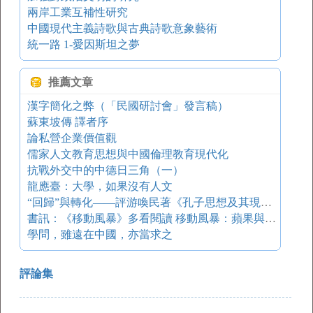
兩岸工業互補性研究
中國現代主義詩歌與古典詩歌意象藝術
統一路 1-愛因斯坦之夢
推薦文章
漢字簡化之弊（「民國研討會」發言稿）
蘇東坡傳 譯者序
論私營企業價值觀
儒家人文教育思想與中國倫理教育現代化
抗戰外交中的中德日三角（一）
龍應臺：大學，如果沒有人文
“回歸”與轉化——評游喚民著《孔子思想及其現代意義》
書訊：《移動風暴》多看閱讀 移動風暴：蘋果與谷歌的科技之戰
學問，雖遠在中國，亦當求之
評論集