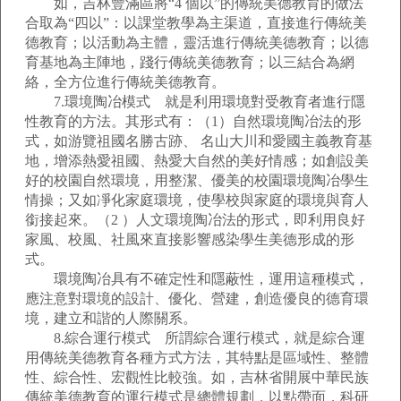
如，吉林豐滿區將“4 個以”的傳統美德教育的做法
合取為“四以”：以課堂教學為主渠道，直接進行傳統美
德教育；以活動為主體，靈活進行傳統美德教育；以德
育基地為主陣地，踐行傳統美德教育；以三結合為網
絡，全方位進行傳統美德教育。
7.環境陶冶模式 就是利用環境對受教育者進行隱
性教育的方法。其形式有：（1）自然環境陶冶法的形
式，如游覽祖國名勝古跡、 名山大川和愛國主義教育基
地，增添熱愛祖國、熱愛大自然的美好情感；如創設美
好的校園自然環境，用整潔、優美的校園環境陶冶學生
情操；又如凈化家庭環境，使學校與家庭的環境與育人
銜接起來。（2 ）人文環境陶冶法的形式，即利用良好
家風、校風、社風來直接影響感染學生美德形成的形
式。
環境陶冶具有不確定性和隱蔽性，運用這種模式，
應注意對環境的設計、優化、營建，創造優良的德育環
境，建立和諧的人際關系。
8.綜合運行模式 所謂綜合運行模式，就是綜合運
用傳統美德教育各種方式方法，其特點是區域性、整體
性、綜合性、宏觀性比較強。如，吉林省開展中華民族
傳統美德教育的運行模式是總體規劃，以點帶面，科研