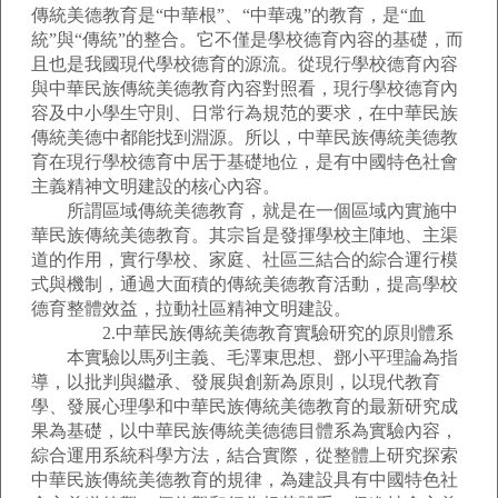
傳統美德教育是“中華根”、“中華魂”的教育，是“血
統”與“傳統”的整合。它不僅是學校德育內容的基礎，而
且也是我國現代學校德育的源流。從現行學校德育內容
與中華民族傳統美德教育內容對照看，現行學校德育內
容及中小學生守則、日常行為規范的要求，在中華民族
傳統美德中都能找到淵源。所以，中華民族傳統美德教
育在現行學校德育中居于基礎地位，是有中國特色社會
主義精神文明建設的核心內容。
所謂區域傳統美德教育，就是在一個區域內實施中
華民族傳統美德教育。其宗旨是發揮學校主陣地、主渠
道的作用，實行學校、家庭、社區三結合的綜合運行模
式與機制，通過大面積的傳統美德教育活動，提高學校
德育整體效益，拉動社區精神文明建設。
2.中華民族傳統美德教育實驗研究的原則體系
本實驗以馬列主義、毛澤東思想、鄧小平理論為指
導，以批判與繼承、發展與創新為原則，以現代教育
學、發展心理學和中華民族傳統美德教育的最新研究成
果為基礎，以中華民族傳統美德德目體系為實驗內容，
綜合運用系統科學方法，結合實際，從整體上研究探索
中華民族傳統美德教育的規律，為建設具有中國特色社