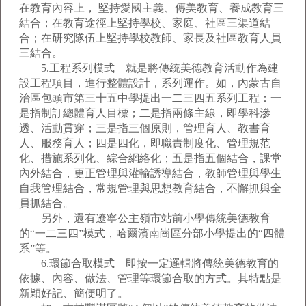
在教育內容上， 堅持愛國主義、傳美教育、養成教育三
結合；在教育途徑上堅持學校、家庭、社區三渠道結
合；在研究隊伍上堅持學校教師、家長及社區教育人員
三結合。
5.工程系列模式 就是將傳統美德教育活動作為建
設工程項目，進行整體設計，系列運作。如，內蒙古自
治區包頭市第三十五中學提出一二三四五系列工程：一
是指制訂總體育人目標；二是指兩條主線，即學科滲
透、活動貫穿；三是指三個原則，管理育人、教書育
人、服務育人；四是四化，即職責制度化、管理規范
化、措施系列化、綜合網絡化；五是指五個結合，課堂
內外結合，更正管理與灌輸誘導結合，教師管理與學生
自我管理結合，常規管理與思想教育結合，不懈抓與全
員抓結合。
另外，還有遼寧公主嶺市站前小學傳統美德教育
的“一二三四”模式，哈爾濱南崗區分部小學提出的“四體
系”等。
6.環節合取模式 即按一定邏輯將傳統美德教育的
依據、內容、做法、管理等環節合取的方式。其特點是
新穎好記、簡便明了。