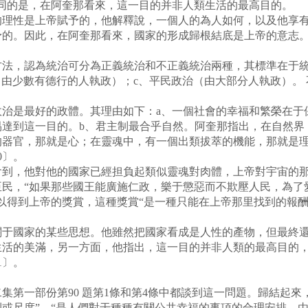
不同的是，在阿奎那看來，這一目的并非人類生活的最高目的。
性是上帝賦予的，他解釋說，一個人的為人如何，以及他享有
予的。因此，在阿奎那看來，國家的形成歸根結底是上帝的意志
，認為統治可分為正義統治和不正義統治兩種，其標準在于統
（由少數有德行的人執政）；c、平民政治（由大部分人執政）。 
是最好的政體。其理由如下：a、一個社會的幸福和繁榮在于保
達到這一目的。b、君主制最合乎自然。阿奎那指出，在自然界
的器官，那就是心；在靈魂中，有一個出類拔萃的機能，那就是
0〕。
，他對他的國家已經担負起類似靈魂對肉體，上帝對宇宙的那
臣民，“如果那些國王能廣施仁政，樂于懲惡而不欺壓人民，為了
以得到上帝的獎賞，這種獎賞“是一種只能在上帝那里找到的報酬
國家的某些思想。他雖然把國家看成是人性的產物，但最終還
活的美滿，另一方面，他指出，這一目的并非人類的最高目的，
1〕。
一部份第90 題第1條和第4條中都談到這一問題。歸結起來，
或尺度”，“是人們對于種種有關公共幸福的事項的合理安排，由