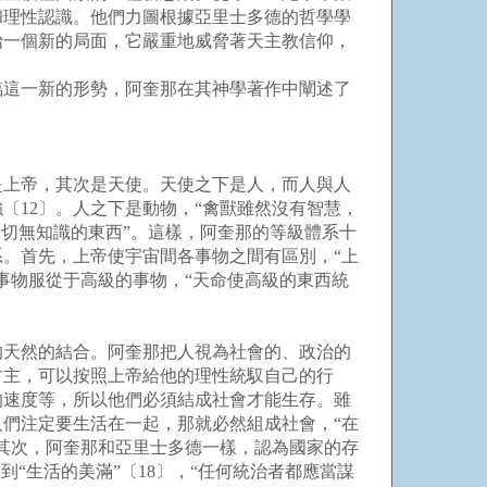
和理性認識。他們力圖根據亞里士多德的哲學學
始一個新的局面，它嚴重地威脅著天主教信仰，
這一新的形勢，阿奎那在其神學著作中闡述了
上帝，其次是天使。天使之下是人，而人與人
〔12〕。人之下是動物，“禽獸雖然沒有智慧，
一切無知識的東西”。這樣，阿奎那的等級體系十
。首先，上帝使宇宙間各事物之間有區別，“上
事物服從于高級的事物，“天命使高級的東西統
天然的結合。阿奎那把人視為社會的、政治的
君主，可以按照上帝給他的理性統馭自己的行
的速度等，所以他們必須結成社會才能生存。雖
人們注定要生活在一起，那就必然組成社會，“在
。其次，阿奎那和亞里士多德一樣，認為國家的存
“生活的美滿”〔18〕，“任何統治者都應當謀