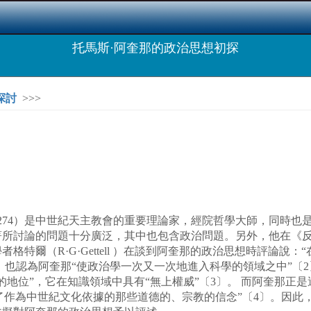
托馬斯·阿奎那的政治思想初探
探討
>>>
1225—1274）是中世紀天主教會的重要理論家，經院哲學大師，
著所討論的問題十分廣泛，其中也包含政治問題。另外，他在《
特爾（R·G·Gettell ）在談到阿奎那的政治思想時評論說
ing ）也認為阿奎那“使政治學一次又一次地進入科學的領域之中”〔
”，它在知識領域中具有“無上權威”〔3〕。 而阿奎那正是這個
地表達了作為中世紀文化依據的那些道德的、宗教的信念”〔4〕。因