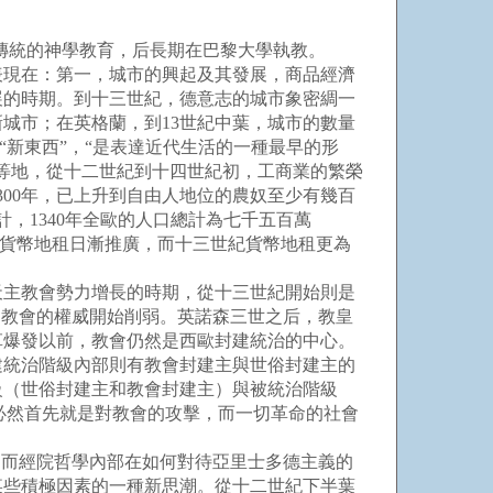
傳統的神學教育，后長期在巴黎大學執教。
現在：第一，城市的興起及其發展，商品經濟
展的時期。到十三世紀，德意志的城市象密綢一
城市；在英格蘭，到13世紀中葉，城市的數量
“新東西”，“是表達近代生活的一種最早的形
等地，從十二世紀到十四世紀初，工商業的繁榮
00年，已上升到自由人地位的農奴至少有幾百
計，1340年全歐的人口總計為七千五百萬
歐貨幣地租日漸推廣，而十三世紀貨幣地租更為
主教會勢力增長的時期，從十三世紀開始則是
，教會的權威開始削弱。英諾森三世之后，教皇
革爆發以前，教會仍然是西歐封建統治的中心。
統治階級內部則有教會封建主與世俗封建主的
級（世俗封建主和教會封建主）與被統治階級
擊必然首先就是對教會的攻擊，而一切革命的社會
而經院哲學內部在如何對待亞里士多德主義的
某些積極因素的一種新思潮。從十二世紀下半葉