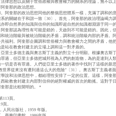
、法律思想以及關于世俗政權與教會權力的關系的理論，無不以
解阿奎那的政治思想。
阿奎那的政治思想同他的整個思想體系一樣，充滿了調和的意
系的關鍵在于和諧一致〔30〕。首先，阿奎那的政治理論竭力
識亦即自然界的知識與信仰的知識即超自然的知識都淵源于同一
，阿奎那認為理性有可能是錯的，天啟則不可能是錯的。因此，
調和統治階級與被統治階級的矛盾，調和統治階級內部的矛盾。
公共福利。阿奎那企圖調和世俗權力與教會權力之間的矛盾，他
他是站在教會封建主的立場上調和這一對矛盾的。
里士多德主義與奧古斯丁主義的對立十分明顯。根據奧古斯丁
的罪過，但亞里士多德把城邦視為人們的創造物，為的是達到人
的一切是否有罪過。人們從亞里士多德的著作中找到了這樣的新
教世界從來沒有遭到過這么大的危險”〔31〕。奧古斯丁主義者
家學說和法律思想中，都給理性安排了一定的位置。這樣，阿奎
是西歐教會封建主內部對信仰的絕對權威的首次的動搖。這對于
阿奎那是比較開明的。＊
113頁。
9頁。
人民出版社，1959 年版。
商務印書館，1986年版。