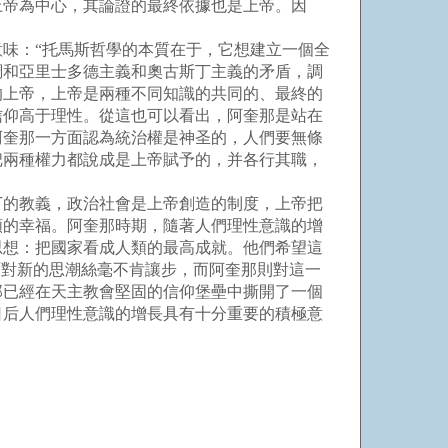
上帝為中心，其論證的最終依據也是上帝。因
味：“托馬斯哲學的本質在于，它想建立一個全
調和亞里士多德主義和奧古斯丁主義的矛盾，調
的上帝，上帝是兩種不同知識的共同的、最終的
信仰高于理性。從這也可以看出，阿奎那是站在
阿奎那一方面認為統治權是神圣的，人們要無條
把兩種權力都說成是上帝賦予的，并各行其職，
的教義，政治社會是上帝創造的制度，上帝把
類的幸福。阿奎那時期，隨著人們理性意識的增
思想：把國家看成人類的最高成就。他們希望這
面對新的思潮絲毫不肯讓步，而阿奎那則對這一
那已經在天主教會堅固的信仰堡壘中撕開了一個
日后人們理性意識的增長具有十分重要的積極意