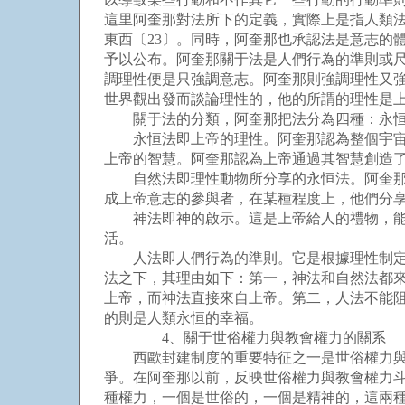
這里阿奎那對法所下的定義，實際上是指人類
東西〔23〕。同時，阿奎那也承認法是意志的
予以公布。阿奎那關于法是人們行為的準則或
調理性便是只強調意志。阿奎那則強調理性又
世界觀出發而談論理性的，他的所謂的理性是
關于法的分類，阿奎那把法分為四種：永恒
永恒法即上帝的理性。阿奎那認為整個宇宙是
上帝的智慧。阿奎那認為上帝通過其智慧創造
自然法即理性動物所分享的永恒法。阿奎那認
成上帝意志的參與者，在某種程度上，他們分
神法即神的啟示。這是上帝給人的禮物，能起
活。
人法即人們行為的準則。它是根據理性制定的
法之下，其理由如下：第一，神法和自然法都
上帝，而神法直接來自上帝。第二，人法不能
的則是人類永恒的幸福。
4、關于世俗權力與教會權力的關系
西歐封建制度的重要特征之一是世俗權力與教
爭。在阿奎那以前，反映世俗權力與教會權力斗
種權力，一個是世俗的，一個是精神的，這兩種