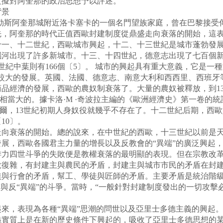
文擬對阿奎那的政治思想予以評述。
景
勒斯阿奎那城附近洛卡塞卡的一個名門望族家庭，曾在巴黎接受
阿奎那的時代正值西歐封建制度從鼎盛走向衰落的開始，這表
十一、十二世紀，西歐城市興起，十二、十三世紀是城市蓬勃發
河出現了許多新城市。十三、十四世紀，德意志出現了七百個新
世紀中葉則有166個〔5〕。 城市的興起具有重大意義，它是一種
得較大的發展。英國、法國、德意志、南意大利和西西里、西班牙
品經濟的發展，西歐的農奴制衰落了。大量的農奴被釋放，到13
相當大的。據卡洛·M ·奇波拉主編的《歐洲經濟史》第一卷的統
德爾，13世紀初期人身奴役就幾乎不存在了。十二世紀后期，西
10〕。
衰落的開始。總的說來，在中世紀的西歐，十三世紀以前是天
展，西歐各國君主力量的增長以及反教會的“異端”的廣泛興起
腓力四世斗爭的失敗便是教權衰落的最明顯的表現。但在宗教改
雜，有封建主與農民的矛盾，封建主與城市市民的矛盾在封建
族與行會的矛盾，幫工、學徒與匠師的矛盾。主要矛盾是統治階
”與反“異端”的斗爭。當時，“一般針對封建制度發出的一切攻
。
，表現為各種“異端”思潮的問世以及亞里士多德主義的興起。
義實質上是在新的歷史條件下興起的，吸收了亞里士多德思想的