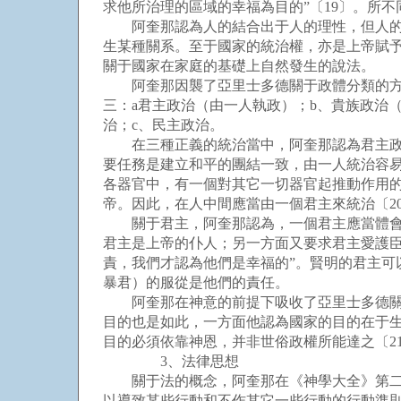
求他所治理的區域的幸福為目的”〔19〕。所
阿奎那認為人的結合出于人的理性，但人的理
生某種關系。至于國家的統治權，亦是上帝賦
關于國家在家庭的基礎上自然發生的說法。
阿奎那因襲了亞里士多德關于政體分類的方法
三：a君主政治（由一人執政）；b、貴族政治
治；c、民主政治。
在三種正義的統治當中，阿奎那認為君主政治
要任務是建立和平的團結一致，由一人統治容易
各器官中，有一個對其它一切器官起推動作用
帝。因此，在人中間應當由一個君主來統治〔2
關于君主，阿奎那認為，一個君主應當體會到
君主是上帝的仆人；另一方面又要求君主愛護
責，我們才認為他們是幸福的”。賢明的君主可
暴君）的服從是他們的責任。
阿奎那在神意的前提下吸收了亞里士多德關于
目的也是如此，一方面他認為國家的目的在于生
目的必須依靠神恩，并非世俗政權所能達之〔2
3、法律思想
關于法的概念，阿奎那在《神學大全》第二集第
以導致某些行動和不作其它一些行動的行動準則