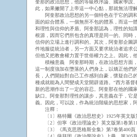
奎那的政治思想，他的等級秩序論、國家學說
此，如果撇開了上帝這一中心點，那就無法理
阿奎那政治思想的另一個特色在于它的調和。
面的綜合體系，一個無所不包的體系，而這一體
和理性與信仰的矛盾。阿奎那認為，理性的知
根源，因而它們所包含的真理是同一的。同時
信仰的立場上進行調和的。其次，阿奎那企圖
件地服從統治者，另一方面又要求統治者追求
但他又把教會權力置于世俗權力之上。因此，
積極意義 阿奎那時期，在政治思想方面，亞
這一制度強加在墮落的人們身上，以矯正他們
長，人們開始對自己工作感到自豪，懷疑自己
種成就能為人間變成天堂開辟道路。“西方基督
新的思潮作出了一定的容忍。阿奎那在他的國
缺口。阿奎那對理性的讓步，其意義在于，它
義。因此，可以說，作為統治階級的思想家，
注釋：
〔1〕格特爾《政治思想史》1925年英文版第
〔2〕但寧《政治理論史》英文版第1卷第11
〔3〕《馬克思恩格斯全集》第7卷第400頁，
〔4〕薩拜因《政治學說史》上冊，第305頁，