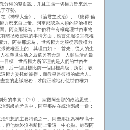
政教分權的雙劍說，并且主張一切權力皆來源于
處于守勢。
在《神學大全》、《論君主政治》、《彼得·倫
俗權力都來自上帝。阿奎那認為人類的統治權都
范圍。阿奎那認為，世俗君主有權處理世俗事物
在有關拯救靈魂的事情方面，應首先服從宗教權
權力。阿奎那認為， 世俗權力之服從宗教權力
主張教權至上的，其理由如下：首先，從人的生
為人在塵世生活之后還另有命運，人類生活的最
這一目標；世俗權力所管理的是人們的世俗生
目標，后一個目標比前一個目標高級，所以，教
把這權力委托給彼得，而教皇是彼得的繼承人。
心盡意的忠誠服務，才能正確地行使世俗權力
分的事實”〔29〕。綜觀阿奎那的政治思想，
統治階級的矛盾中，阿奎那站在統治階級一邊；
治思想的主要特色之一。阿奎那認為神學高于
象，但他始終沒有離開上帝這一中心點。綜觀阿