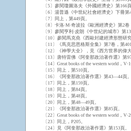
〔5〕參閱瓊圖洛夫《外國經濟史》第166頁，
〔6〕湯普遜《中世紀社會經濟史》下冊第40
〔7〕同上，第449頁。
〔8〕卡洛·M·奇波拉《歐洲經濟史》第2卷，
〔9〕參閱亨利·皮朗《中世紀的城市》第134
〔10〕參閱馬克堯《西歐封建經濟形態研究》第
〔11〕《馬克思恩格斯全集》第7卷，第401
〔12〕《神學大全》，見《西方世界的偉大著作
〔13〕唐特雷佛《阿奎那政治著作選》第97
〔14〕Great books of the western world，V
〔15〕同上，第510頁。
〔16〕《阿奎那政治著作選》第43—44頁
〔17〕同上，第159頁。
〔18〕同上，第84頁。
〔19〕同上，第48頁。
〔20〕同上，第48—49頁。
〔21〕《阿奎那政治著作選》第85頁。
〔22〕Great books of the western world，V·
〔23〕同上，P205。
〔24〕見《阿奎那政治著作選》第153頁。