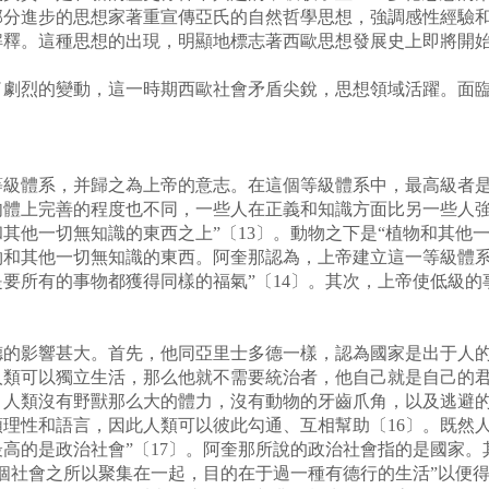
部分進步的思想家著重宣傳亞氏的自然哲學思想，強調感性經驗
解釋。這種思想的出現，明顯地標志著西歐思想發展史上即將開
烈的變動，這一時期西歐社會矛盾尖銳，思想領域活躍。面臨
體系，并歸之為上帝的意志。在這個等級體系中，最高級者是
體上完善的程度也不同，一些人在正義和知識方面比另一些人強
其他一切無知識的東西之上”〔13〕。動物之下是“植物和其他
物和其他一切無知識的東西。阿奎那認為，上帝建立這一等級體系
要所有的事物都獲得同樣的福氣”〔14〕。其次，上帝使低級的
影響甚大。首先，他同亞里士多德一樣，認為國家是出于人的
人類可以獨立生活，那么他就不需要統治者，他自己就是自己的
。人類沒有野獸那么大的體力，沒有動物的牙齒爪角，以及逃避
理性和語言，因此人類可以彼此勾通、互相幫助〔16〕。既然
高的是政治社會”〔17〕。阿奎那所說的政治社會指的是國家
個社會之所以聚集在一起，目的在于過一種有德行的生活”以便得到