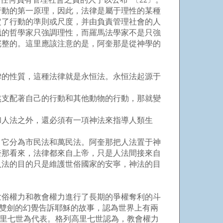
行動的第一原理，因此，法律是屬于理性的某種
定了行動的準則或尺度，并由負責管理社會的人
臘的哲學家只強調理性，而羅馬法學家不是只強
完整的。這里應該注意的是，阿奎那是從神學的
的性質，這種法律就是永恒法。永恒法起源于
支配著自己的行動和其他動物的行動，那就變
人法之外，還必須有一項神法來指導人類生
它分為市民法和萬民法。阿奎那把人法置于神
奎那看來，法律都來自上帝，只是人法間接來自
人法的目的只是維護世俗國家的安寧，神法的目
俗權力和教會權力進行了長期的爭權奪利的斗
以雙劍的幻覺告訴耶穌的故事，認為世界上有兩
高里七世為代表。格列高里七世認為，教會權力