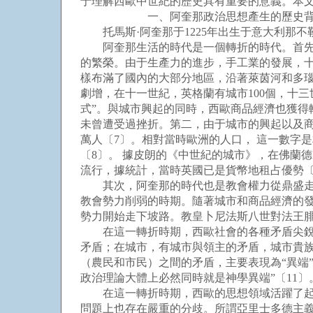
于理解西歐中世紀的歷史具有重要的意義。本
一、阿奎那政治思想產生的歷史背
托馬斯·阿奎那于1225年出生于意大利那不
阿奎那生活的時代是一個轉折的時代。首先，
的繁榮。由于生產力的進步，手工業的發展，
樣布滿了國內的大部分地區，沿著萊茵河和多瑙
劇增，在十一世紀，英格蘭有城市100個，十三
式”。與城市興起的同時，西歐商品經濟也獲
未曾遭受過挫折。第二，由于城市的興起以及商
萬人〔7〕。相對當時歐洲的人口， 這一數字是
〔8〕。 據皮朗的《中世紀的城市》，在佛蘭
流行，據統計，當時英國已是貨幣地租占優勢〔
其次，阿奎那的時代也是教會權力從鼎盛走向
教會勢力削弱的時期。隨著城市和商品經濟的發
勢力開始走下坡路。教皇卜尼法斯八世對法王
在這一轉折時期，西歐社會的各種矛盾尖銳復
矛盾；在城市，有城市與領主的矛盾，城市貴
（農民和市民）之間的矛盾，主要表現為“異端
政治理論大體上必然同時就是神學異端”〔11〕
在這一轉折時期，西歐的思想領域活躍了起來
問題上也存在嚴重的分歧。所謂亞里士多德主