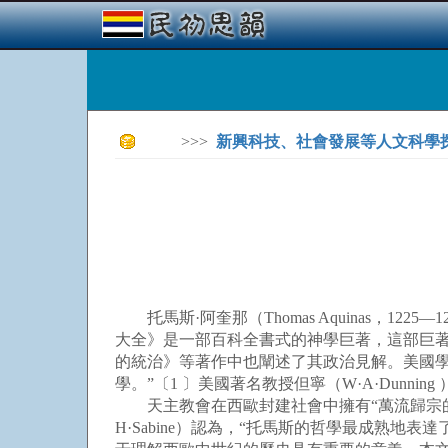
>>>
新興科技、社會發展等人文科學
托馬斯·阿奎那（Thomas Aquinas，
大全》是一部百科全書式的神學巨著，這部巨
的統治》等著作中也闡述了其政治見解。美國學者格
學。”〔1 〕美國著名教授但寧（W·A·Dunn
天主教會在西歐封建社會中擁有“萬流歸宗的地位
H·Sabine）認為，“托馬斯的哲學最成熟