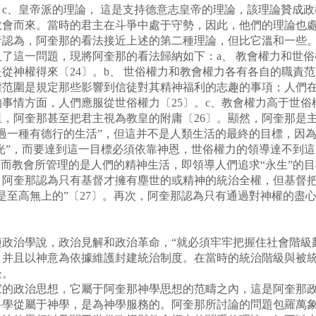
c、皇帝派的理論， 這是支持德意志皇帝的理論，該理論贊成
教會而來。當時的君主在斗爭中處于守勢，因此，他們的理論也
為，阿奎那的看法接近上述的第二種理論，但比它溫和一些。
了這一問題，現將阿奎那的看法歸納如下：a、 教會權力和世
從神權得來〔24〕。b、 世俗權力和教會權力各有各自的職責
權范圍是規定那些影響到信徒對其精神福利的志趣的事項；人們
事情方面，人們應服從世俗權力〔25〕。c、教會權力高于世俗
，阿奎那甚至把君主視為教皇的附庸〔26〕。顯然，阿奎那是
過一種有德行的生活”，但這并不是人類生活的最終的目標，因
榮光”，而要達到這一目標必須依靠神恩，世俗權力的領導達不到
，而教會所管理的是人們的精神生活，即領導人們追求“永生”的
，阿奎那認為只有基督才擁有塵世的或精神的統治全權，但基督
是至高無上的”〔27〕。再次，阿奎那認為只有通過對神權的盡
治學說，政治見解和政治革命，“就必須牢牢把握住社會階級劃
，并且以神意為依據維護封建統治制度。在當時的統治階級與被
邊。
政治思想，它屬于阿奎那神學思想的范疇之內，這是阿奎那政
科學從屬于神學，是為神學服務的。阿奎那所討論的問題包羅萬