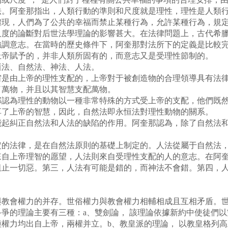
法。阿奎那指出，人類行動的準則和尺度就是理性，理性是人類
體現，人們為了公共的幸福而禁止某種行為，允許某種行為，規
尺度的論斷對后世法學理論的影響甚大。在法律問題上，古代希
強調意志。在當時的歷史條件下，阿奎那對法所下的定義是比較
上帝賦予的，并非人類所固有的，而意志又是受理性節制的。
法、自然法、神法、人法。
由上帝的理性支配的，上帝對于被創造物的合理領導具有法律
了萬物，并且以其智慧支配萬物。
為理性的動物以一種非常特殊的方式受上帝的支配，他們既然
享了上帝的智慧，因此，自然法即永恒法對理性動物的關系。
糾正自然法和人法的缺陷的作用。阿奎那認為，除了自然法和
法律，是在自然法原則的基礎上制定的。人法從屬于自然法，
來自上帝理智的愿望，人法則來自受理性支配的人的意志。在阿
阻止一切惡。第三，人法有可能是錯的，而神法不會錯。第四，
會權力的并存。世俗權力與教會權力相輔相成且互相矛盾。世
爭的理論主要有三種：a、雙劍論， 該理論依據新約中使徒們
權力均出自上帝，兩權并立。b、教皇派的理論， 以教皇格列