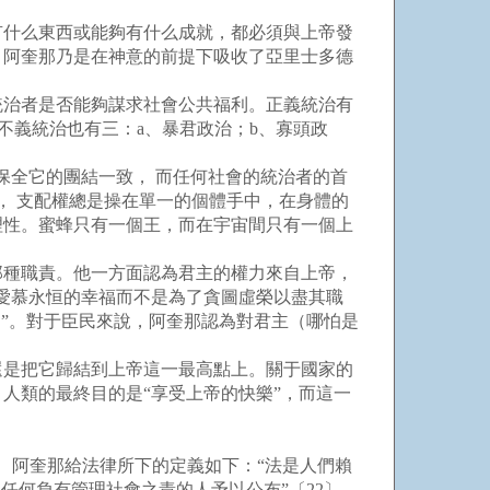
什么東西或能夠有什么成就，都必須與上帝發
。阿奎那乃是在神意的前提下吸收了亞里士多德
治者是否能夠謀求社會公共福利。正義統治有
不義統治也有三：a、暴君政治；b、寡頭政
全它的團結一致， 而任何社會的統治者的首
， 支配權總是操在單一的個體手中，在身體的
理性。蜜蜂只有一個王，而在宇宙間只有一個上
種職責。他一方面認為君主的權力來自上帝，
愛慕永恒的幸福而不是為了貪圖虛榮以盡其職
”。對于臣民來說，阿奎那認為對君主（哪怕是
是把它歸結到上帝這一最高點上。關于國家的
人類的最終目的是“享受上帝的快樂”，而這一
 阿奎那給法律所下的定義如下：“法是人們賴
任何負有管理社會之責的人予以公布”〔22〕。