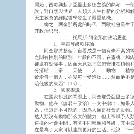
開始，西歐興起了亞里士多德主義的熱潮，一
說，對自然與世界，人類與人生作新的分析和
天主教會的經院哲學發生了嚴重危機。
總之，阿奎那所處的時代，西歐社會發生了劇
其政治思想。
二、托馬斯·阿奎那的政治思想
1、宇宙等級秩序論
阿奎那將整個宇宙看成是一個有條不紊的等級
之間有性別的區別、年齡的不同，在靈魂上和肉
卻還有點懂事，因而天意就把它們安排在植物和
分清晰：上帝——天使——人——動物——植
帝愛每一個人，亦愛每一受造物……然而他不是
治低級的東西”〔15〕。
2、國家學說
在國家起源的問題上，阿奎那受亞里士多德的
動物。他在《論君主政治》一文中指出，如果
為，但這是不可能的，因為人類是社會的動物
然人類沒有動物那么大的體力，但上帝賦予人類
這樣的社會中間，有著不同種類和等級，其中最
在是為了大家可以達到更好的生活。他說，“一