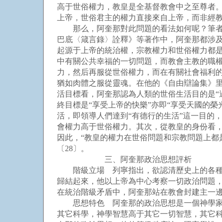
高于世俗權力，教皇是全基督教會中之至尊者。
上帝，世俗君主的權力直接來自上帝，而非經
那么，阿奎那對此問題的看法如何呢？筆者認
巴底〈箴言錄〉詮釋》等著作中，阿奎那都涉及
起源于上帝的統治權，宗教權力和世俗權力都是
中有關公共幸福的一切問題，而教會主教的職
力，然后再服從世俗權力，而在有關社會福利的
猶如肉體之服從靈魂。在他的《自由辯論集》里
活目標看，阿奎那認為人類的世俗生活目的是“
終目標是“享受上帝的快樂”亦即“享受天國的
活，即領導人們達到“有德行的生活”這一目的
會權力高于世俗權力。其次，從教皇的身份看
因此，“教皇的權力在世俗問題和宗教問題上都
〔28〕。
三、阿奎那政治思想評析
階級立場 列寧指出，欲認清歷史上的各種政
歸結起來，他以上帝為中心考察一切政治問題
在統治階級矛盾中，阿奎那站在教會封建主一
思想特色 阿奎那的政治思想是一個神學家的
其它科學，神學智慧高于其它一切智慧，其它