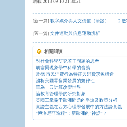
網載 2013-09-10 21:30:21
[新一篇]
數字媒介與人文價值（筆談） 2.數
[舊一篇]
文件運動與信息運動辨析
相關閱讀
對社會科學研究若干問題的思考
胡塞爾現象學中科學的含義
常德 市民消費行為特征與消費形象構造
淺析美國零售業發展的規律性
華為：云計算改變世界
論教育管理學的研究對象
英國工黨關于歐洲問題的爭論及政策分析
實證主義在西方心理學發展中的方法論意義
“博洛尼亞進程”：新歐洲的“神話”？