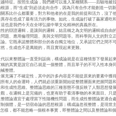
特征。按照生成論，我們總可以進入某種關系——后驗地被拉入
根源，而“生成”則必須走向合作，因為只有合作才能創造一切新
個關系比什么都重要，對方和他者的在是我的前提和活力，沒了
差異存在也成了最有活力的事物。如此，生成論打破了贏家通吃
，這也是我們今天在全球弘揚中華文化精神的真義所在。
的辯證邏輯，是讓與的邏輯，姑且稱之為文明的邏輯或自由的
性問題、應用倫理問題、美與文明問題等。而科學與人文的對立
原論。它既承認整體和部分的各自獨立地位，又承認它們之間不
當然，生成也不是萬能的，而且實現起來更難。
以來整體論一直受到詬病，構成論就是在這種情形下發展起來
宣稱的其實是說它自己就是一個整體，而且單子的不可入性本身
機械整體。
充滿了不確定性，其中的許多內容是不能從原來的要素中獲得
到所有人的命運時，人們就必須重新開始從整體層面來把握問題
維和生成性思維。整體論思維的三種形態不僅反映了人類思想發
景觀，在邏輯上是完備的，也更有助于看清事物的本來面目。只
性整體論適宜于處理當下性隨機性問題，而生成性整體論更適合
壓制個體，是一切宿命論的思想根源；構成論忽視整體，是現世
管怎樣，都不能忽略一個根本事實，即整體論之間以及整體論和