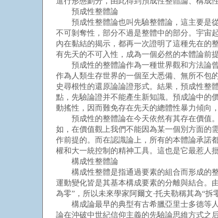
進行形態劃分，由此得到預成性整體論、構成
預成性整體論
預成性整體論也叫先驗整體論，這主要是從認
不可剝奪性，部分不過是整體中的部分。宇宙起
內在黏結的揭示，都再一次證明了這種先在的整
有先天的不可入性，成為一個必然的本體論前
預成性的整體論作為一種世界觀和方法論曾經
作為人類生存世界的一個至大悉備、無所不包
史尋根性的還原論論證形式。結果，預成性整
點，先驗論證并不能產生新知識。預成論中的
動搖性，因而難免存在先天的總體性暴力傾向，
預成性的整體論在今天依然有其存在價值。不
如，在價值觀上我們不能因為某一個別方面的
作前提的。而在認識論上，所有的本體論承諾
權和大一統控制的精神工具。這也是它最惹人
構成性整體論
構成性整體是指通過要素的組合而形成的整體
運動變化皆是其基本構成要素的分離與結合。由
為零”，所以未來學家阿爾文·托夫勒稱其為“拆
構成論最早的典型有古希臘亞里士多德等人的
論在沖破中世紀信仰主義的先驗論思維方式之