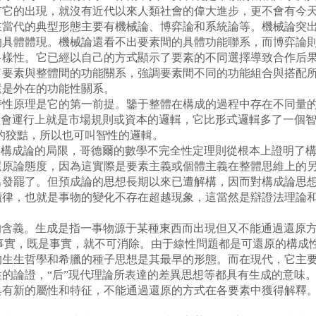
有它的出現，就沒有近代以來人類社會的偉大進步，更不會有今
代的典型形態主要有機械論、博弈論和系統論等。機械論突出
的具體體現。機械論還看不出要素間的具體功能聯系，而博弈論
多樣性。它已經以自己的方式顯示了要素的不同選擇導致合作后
了要素與整體間的功能關系，強調要素間不同的功能組合與搭配
還是外在的功能性關系。
原理是它的第一前提。鑒于整體在構成的過程中存在不同量的
社會運行上就是市場規則或資本的邏輯，它比形式邏輯多了一個智
慧的狡黠，所以也可叫智性的邏輯。
構成論的局限，哥德爾的數學不完全性定理則從根本上證明了構
還原論態度，因為這實際是要素主義或個體主義在整體思維上的
出發罷了。但預成論的思想長期以來已遭解構，因而對構成論思
續律，也就是事物的變化不存在超越現象，這當然是辯證法理論
的含義。生成是指一事物源于某種東西而出現但又不能通過還原
是個事實，既是事實，就不可消除。由于線性問題都是可還原的構
的生生哲學和希臘的種子思想是其最早的形態。而在現代，它主
的論證，“后”現代理論所表達的差異思想等都具有生成的意味
具有新的屬性和特征，不能通過還原的方式在各要素中獲得解釋