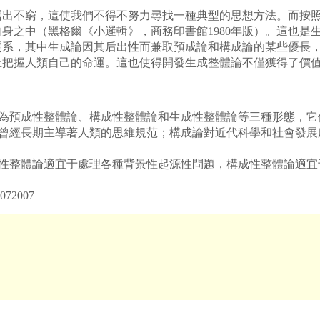
不窮，這使我們不得不努力尋找一種典型的思想方法。而按照
身之中（黑格爾《小邏輯》，商務印書館1980年版）。這也是
關系，其中生成論因其后出性而兼取預成論和構成論的某些優長
上把握人類自己的命運。這也使得開發生成整體論不僅獲得了價
分為預成性整體論、構成性整體論和生成性整體論等三種形態，它
經長期主導著人類的思維規范；構成論對近代科學和社會發展
整體論適宜于處理各種背景性起源性問題，構成性整體論適宜
2007