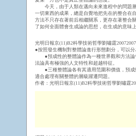
今天，由于人類在邁向未來進程中的問題層出
一切東西的成果，總是自覺地把先在的整合在自
方法不只存在著前后相繼關系，更存在著整合
了如何全面體會生成論的思想，在生成的意味
光明日報京(11)B2科學技術哲學劉嘯霆20072007
●按照發生機制對整體論進行形態劃分，可以
●預成性的整體論作為一種世界觀和方法論曾
法論具有極強的人文特性和超越特征。
●三種整體論各有其適用范圍和價值，預成性
適合處理有關整體的層級躍遷問題。
作者：光明日報京(11)B2科學技術哲學劉嘯霆2007