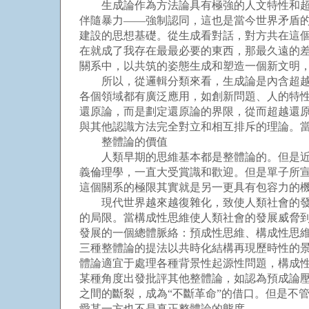
生成論作為方法論具有極強的人文特性和超越
伴隨暴力——強制認同，這也是當今世界矛盾的
建設的思想基礎。從生成看對話，對方共在這
在就成了我存在最最必要的東西，那最久遠的
關系中，以共筑的姿態生成和塑造一個新文明
所以，從邏輯分類來看，生成論是內含超越性
各個領域都有廣泛應用，如創新問題、人的特
還原論，而是劃定還原論的界限，從而超越還
與其他認識方法完全對立和相互排斥的理論。
整體論的價值
人類早期的思維基本都是整體論的。但是近代
義倫理學，一直大受賞識和歡迎。但是單子所
這個關系的極限其實就是另一更具有包容力的
現代世界越來越復雜化，致使人類社會的發展
的局限。當構成性思維使人類社會的發展威脅
發展的一個總體脈絡：預成性思維、構成性思
三種整體論的提法以共時化結構再現歷時性的
體論適宜于處理各種背景性起源性問題，構成
某種角度出發批評其他整體論，如認為預成論
之間的斷裂，成為“不斷革命”的借口。但是不
愛某一方也不是真正整體論的態度。