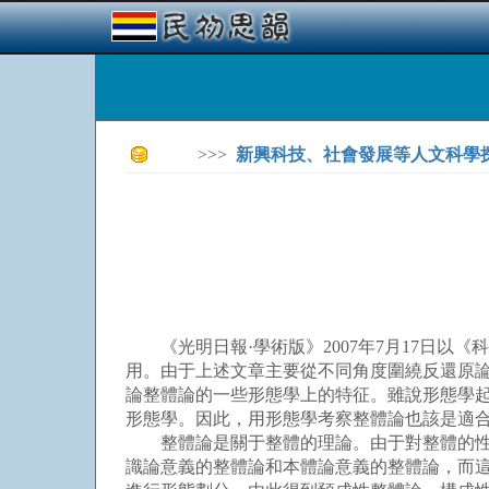
>>>
新興科技、社會發展等人文科學
《光明日報·學術版》2007年7月17日以
用。由于上述文章主要從不同角度圍繞反還原
論整體論的一些形態學上的特征。雖說形態學
形態學。因此，用形態學考察整體論也該是適
整體論是關于整體的理論。由于對整體的性質
識論意義的整體論和本體論意義的整體論，而