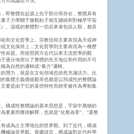
維方式或論證方法。
，即整體在起源上先于部分而存在，整體具有
來量子力學關于微觀粒子相互纏繞和對極早宇宙
版）。這樣的整體對一切后來者包括人類，都具
統和文化哲學上。宗教信仰主要表現為天或神
襲或文化保持上；文化哲學則主要表現為一種歷
析性命題。而按照西方近代以來主流哲學的觀
由于過分地突出了整體的先天地位和作用的不可
稱為自然的邏輯或“暴力”邏輯。
的潛力，就是在文化領域也依然充滿活力。比
調的集體主義價值觀等也都是以預成性的整體論
，主要是由于它的某些特性而經常被作為專制集
。構成性整體論的基本思想是，宇宙中萬物的
要素而獲得解釋，也就是“化整為零”、“還整
。
有成為占主導地位的世界觀。到了近代，構成
其機械論世界觀。毋庸諱言，構成論對近代科學