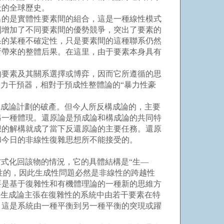
天的全球歷史。
的是實體性要素間的組合，這是一種線性模式
則增加了不同要素間的優勢競爭，突出了要素的
果的某種不確定性，只是要素間的這種聯系仍然
所帶來的整體后果。在這里，由于要素本身具有
要素及其關系選擇或博弈，因而它所遵循的思
力干預器，相對于預成性整體論的“暴力性豪
成論計劃的破產。但今人所反構成論的，主要
另一種體現。還原論是預成論和構成論的共同特
想的解構就成了當下反還原論的主要任務。還原
和今日的非線性復雜思想所不能接受的。
方式化回該物的情況，它的具體結構是“生—
成性的，因此生成性問題必然是非線性的跨越性
要是基于復雜性和有機體理論的一種新的思維方
。生成論主張在復雜性的系統中由若干要素在特
。這是系統由一種平衡到另一種平衡的突現或躍