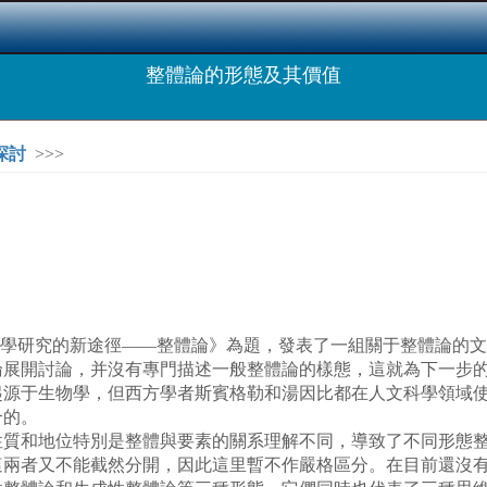
整體論的形態及其價值
探討
>>>
《科學研究的新途徑——整體論》為題，發表了一組關于整體論的
論展開討論，并沒有專門描述一般整體論的樣態，這就為下一步
起源于生物學，但西方學者斯賓格勒和湯因比都在人文科學領域
合的。
和地位特別是整體與要素的關系理解不同，導致了不同形態整
這兩者又不能截然分開，因此這里暫不作嚴格區分。在目前還沒