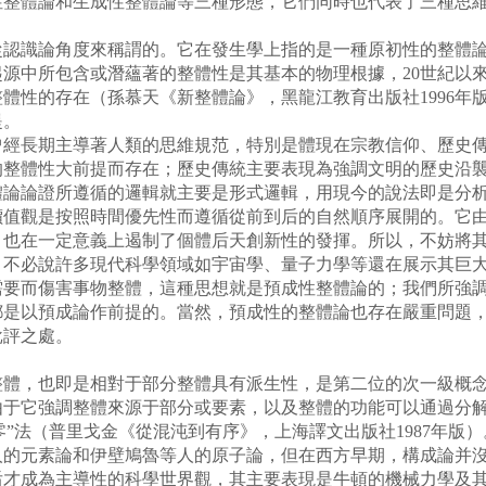
性整體論和生成性整體論等三種形態，它們同時也代表了三種思
識論角度來稱謂的。它在發生學上指的是一種原初性的整體論
源中所包含或潛蘊著的整體性是其基本的物理根據，20世紀以
體性的存在（孫慕天《新整體論》，黑龍江教育出版社1996年
提。
長期主導著人類的思維規范，特別是體現在宗教信仰、歷史傳
的整體性大前提而存在；歷史傳統主要表現為強調文明的歷史沿
體論論證所遵循的邏輯就主要是形式邏輯，用現今的說法即是分
價值觀是按照時間優先性而遵循從前到后的自然順序展開的。它
也在一定意義上遏制了個體后天創新性的發揮。所以，不妨將其
必說許多現代科學領域如宇宙學、量子力學等還在展示其巨大
需要而傷害事物整體，這種思想就是預成性整體論的；我們所強
都是以預成論作前提的。當然，預成性的整體論也存在嚴重問題
批評之處。
，也即是相對于部分整體具有派生性，是第二位的次一級概念
于它強調整體來源于部分或要素，以及整體的功能可以通過分解為
零”法（普里戈金《從混沌到有序》，上海譯文出版社1987年版）
元素論和伊壁鳩魯等人的原子論，但在西方早期，構成論并沒
后才成為主導性的科學世界觀，其主要表現是牛頓的機械力學及