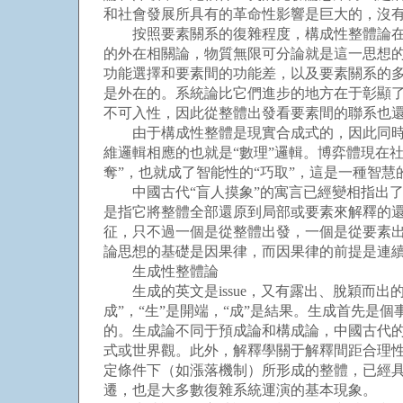
和社會發展所具有的革命性影響是巨大的，沒
按照要素關系的復雜程度，構成性整體論在當
的外在相關論，物質無限可分論就是這一思想
功能選擇和要素間的功能差，以及要素關系的
是外在的。系統論比它們進步的地方在于彰顯
不可入性，因此從整體出發看要素間的聯系也
由于構成性整體是現實合成式的，因此同時性
維邏輯相應的也就是“數理”邏輯。博弈體現在
奪”，也就成了智能性的“巧取”，這是一種智
中國古代“盲人摸象”的寓言已經變相指出了
是指它將整體全部還原到局部或要素來解釋的
征，只不過一個是從整體出發，一個是從要素
論思想的基礎是因果律，而因果律的前提是連
生成性整體論
生成的英文是issue，又有露出、脫穎而出
成”，“生”是開端，“成”是結果。生成首先
的。生成論不同于預成論和構成論，中國古代
式或世界觀。此外，解釋學關于解釋間距合理性
定條件下（如漲落機制）所形成的整體，已經
遷，也是大多數復雜系統運演的基本現象。