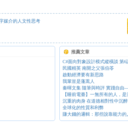
字媒介的人文性思考
推薦文章
C#面向對象設計模式縱橫談 第6講：P
民國精英 南開之父張伯苓
啟動經濟要有新思路
我輩豈是蓬蒿人
秦暉文集 隨筆與時評 實踐自由
【睡前電臺】一無所有的人，是
沉重的肉身 在道德相對性中沉醉
全球化的性質和利弊
賺大錢的邏輯：那些說靠能力的