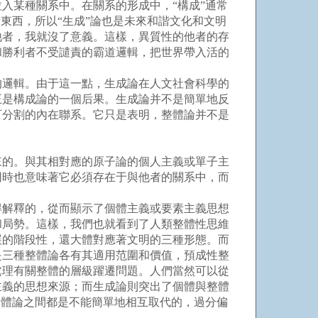
某種關系中。在關系的形成中，“構成”通常
東西，所以“生成”論也是未來和諧文化和文明
他者，我就沒了意義。這樣，異質性的他者的存
和勝利者不受譴責的霸道邏輯，把世界帶入活的
邏輯。由于這一點，生成論在人文社會科學的
正是構成論的一個后果。生成論并不是簡單地反
可分割的內在聯系。它只是表明，整體論并不是
的。與其相對應的原子論的個人主義或單子主
同時也意味著它必須存在于與他者的關系中，而
解釋的，從而顯示了個體主義或要素主義思想
和局勢。這樣，我們也就看到了人類整體性思維
展的階段性，還大體對應著文明的三種形態。而
是三種整體論各有其適用范圍和價值，預成性整
處理有關整體的層級躍遷問題。人們當然可以從
主義的思想來源；而生成論則突出了個體與整體
個體論之間都是不能簡單地相互取代的，過分偏