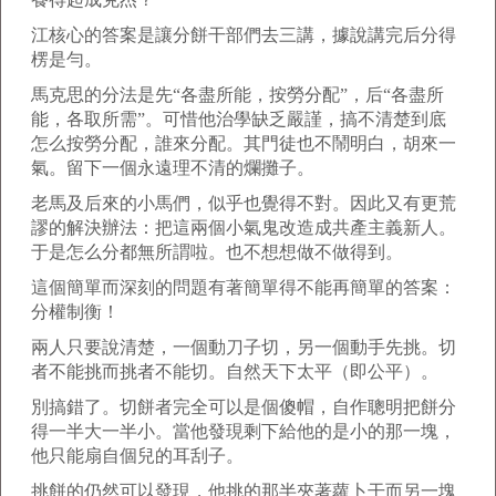
江核心的答案是讓分餅干部們去三講，據說講完后分得
楞是勻。
馬克思的分法是先“各盡所能，按勞分配”，后“各盡所
能，各取所需”。可惜他治學缺乏嚴謹，搞不清楚到底
怎么按勞分配，誰來分配。其門徒也不鬧明白，胡來一
氣。留下一個永遠理不清的爛攤子。
老馬及后來的小馬們，似乎也覺得不對。因此又有更荒
謬的解決辦法：把這兩個小氣鬼改造成共產主義新人。
于是怎么分都無所謂啦。也不想想做不做得到。
這個簡單而深刻的問題有著簡單得不能再簡單的答案：
分權制衡！
兩人只要說清楚，一個動刀子切，另一個動手先挑。切
者不能挑而挑者不能切。自然天下太平（即公平）。
別搞錯了。切餅者完全可以是個傻帽，自作聰明把餅分
得一半大一半小。當他發現剩下給他的是小的那一塊，
他只能扇自個兒的耳刮子。
挑餅的仍然可以發現，他挑的那半夾著蘿卜干而另一塊