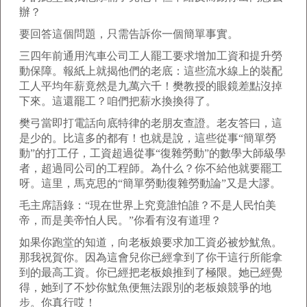
辦？
要回答這個問題，只需告訴你一個簡單事實。
三四年前通用汽車公司工人罷工要求增加工資和提升勞
動保障。報紙上就揭他們的老底：這些流水線上的裝配
工人平均年薪竟然是九萬六千！樊教授的眼鏡差點沒掉
下來。這還罷工？咱們把薪水換換得了。
樊弓當即打電話向底特律的老朋友查證。老友答曰，這
是少的。比這多的都有！也就是說，這些從事“簡單勞
動”的打工仔，工資超過從事“復雜勞動”的數學大師級學
者，超過同公司的工程師。為什么？你不給他就要罷工
呀。這里，馬克思的“簡單勞動復雜勞動論”又是大謬。
毛主席語錄：“現在世界上究竟誰怕誰？不是人民怕美
帝，而是美帝怕人民。”你看有沒有道理？
如果你跑堂的知道，向老板娘要求加工資必被炒魷魚。
那我祝賀你。因為這會兒你已經拿到了你干這行所能拿
到的最高工資。你已經把老板娘推到了極限。她已經覺
得，她到了不炒你魷魚便無法跟別的老板娘競爭的地
步。你真行哎！