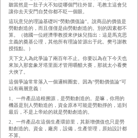
聽當然是一肚子火不知從哪個門往外冒。毛教主這會兒
讓你去天安門自焚你都不眨一個眼。
這玩意兒的理論基礎叫“勞動價值論”。說商品的價值是
勞動創造的，而且僅僅是由勞動創造的。別的因素都不
算。（德國一位經濟學教授來伊妹兒指出：這是馬克思
主義的奠基公理，其他所有理論皆源出于此。樊弓謝教
授指點。）
天下文人為此爭論了兩百年不止。你要以為在下今天也
來加入那套象牙塔里面才管用嚼醋大賽，那就太小看樊
大俠了。
這個爭論常常落入一個邏輯圈套。因為“勞動價值論”可
以有兩層意義：
1、一件產品追根搠源，是勞動創造的。是嘛，你用的
機器是別人勞動造的，資金原本可能是勞動掙的，追到
最后，不是上帝給的就是勞動創造的。
2、一件產品在這個生產環節里，其新增價值也只是勞
動創造的。資金，廠房，設備，生產管理，原始設計都
不算。