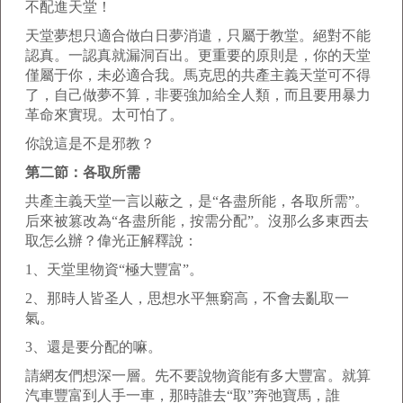
不配進天堂！
天堂夢想只適合做白日夢消遣，只屬于教堂。絕對不能
認真。一認真就漏洞百出。更重要的原則是，你的天堂
僅屬于你，未必適合我。馬克思的共產主義天堂可不得
了，自己做夢不算，非要強加給全人類，而且要用暴力
革命來實現。太可怕了。
你說這是不是邪教？
第二節：各取所需
共產主義天堂一言以蔽之，是“各盡所能，各取所需”。
后來被篡改為“各盡所能，按需分配”。沒那么多東西去
取怎么辦？偉光正解釋說：
1、天堂里物資“極大豐富”。
2、那時人皆圣人，思想水平無窮高，不會去亂取一
氣。
3、還是要分配的嘛。
請網友們想深一層。先不要說物資能有多大豐富。就算
汽車豐富到人手一車，那時誰去“取”奔弛寶馬，誰