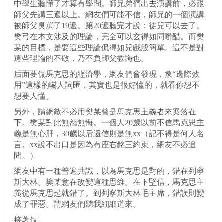
中學生聽懂了才算有學問。師兄弟們出去演講前，必跟
師父先講三遍以上。網友們可能不信，師兄的一個演講
被師父臭罵了19遍。第20遍聽完才說：徒兒可以去了。
樊弓在本文涉及的理論，完全可以玄得如同嚼醋。而樊
某的目標，是要這些理論侃得如兒戲般簡單。這不是對
這些理論的不敬，乃不負師父教誨也。
后面要侃馬克思的經濟學，網友們會發現，象“邊際效
用”這樣的嚇人詞匯，其實也是很好懂的，就看你想不
想要人懂。
另外，請網敵不必用樊某曾是馬克思主義者來奚落在
下。樊某對此無怨無悔。一個人20歲以前不信馬克思主
義是無心肝，30歲以后還信則是無xx（記不得是何人名
言。xx說不出口是因為有座右銘三約束，網友不必追
問。）
網友中有一種普遍共識，以為馬克思是對的，錯在列寧
斯大林。樊某意在改變這種思維。在下堅信，馬克思主
義從馬克思起就錯了。到列寧斯大林毛主席，錯誤則變
成了罪惡。請網友們聽我細細道來。
接著侃。