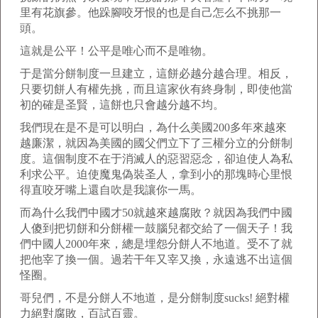
里有花旗參。他跺腳咬牙恨的也是自己怎么不挑那一
頭。
這就是公平！公平是唯心而不是唯物。
于是當分餅制度一旦建立，這餅必越分越合理。相反，
只要切餅人有權先挑，而且這家伙有終身制，即使他當
初的確是圣賢，這餅也只會越分越不均。
我們現在是不是可以明白，為什么美國200多年來越來
越廉潔，就因為美國的國父們立下了三權分立的分餅制
度。這個制度不在于消滅人的惡習惡念，卻迫使人為私
利求公平。迫使魔鬼偽裝圣人，拿到小的那塊時心里恨
得直咬牙嘴上還自吹是我讓你一馬。
而為什么我們中國才50就越來越腐敗？就因為我們中國
人傻到把切餅和分餅權一鼓腦兒都交給了一個天子！我
們中國人2000年來，總是埋怨分餅人不地道。受不了就
把他宰了換一個。過若干年又宰又換，永遠逃不出這個
怪圈。
哥兒們，不是分餅人不地道，是分餅制度sucks! 絕對權
力絕對腐敗，百試百靈。