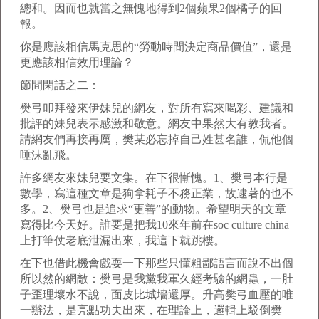
總和。因而也就當之無愧地得到2個蘋果2個橘子的回
報。
你是應該相信馬克思的“勞動時間決定商品價值”，還是
更應該相信效用理論？
節間閑話之二：
樊弓叩拜發來伊妹兒的網友，對所有寫來喝彩、建議和
批評的妹兒表示感激和敬意。網友中果然大有教我者。
請網友們再接再厲，樊某必忘掉自己姓甚名誰，侃他個
唾沫亂飛。
許多網友來妹兒要文集。在下很慚愧。1、樊弓本行是
數學，寫這種文章是狗拿耗子不務正業，故逮著的也不
多。2、樊弓也是追求“更善”的動物。希望明天的文章
寫得比今天好。誰要是把我10來年前在soc culture china
上打筆仗老底泄漏出來，我這下就跳樓。
在下也借此機會戲耍一下那些只懂粗鄙語言而說不出個
所以然的網敵：樊弓是我黨我軍久經考驗的網蟲，一肚
子歪理壞水不說，面皮比城墻還厚。升高樊弓血壓的唯
一辦法，是亮點功夫出來，在理論上，邏輯上駁倒樊