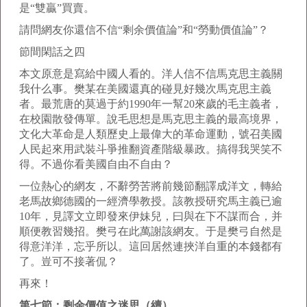
是“雙贏”買賣。
請問網友你還信不信“剩余價值論”和“勞動價值論”？
節間閑話之四
本文原意是寫給中國人看的。洋人信不信馬克思主義關
我什么事。樊某在美國還真的碰見好幾次馬克思主義
者。最荒唐的莫過于約1990年一幫20來歲的毛主義者，
在校園散發傳單。說毛思想是馬克思主義的最高境界，
文化大革命是人類歷史上最偉大的革命運動，號召美國
人民起來用武裝斗爭推翻資產階級暴政。搞得我哭笑不
得。不過你看美國自由不自由？
一位熱心的網友，不辭勞苦將前幾節翻譯成洋文，轉給
老馬故鄉德國的一經濟學教授。該教授研究馬主義已逾
10年，見譯文立即發來伊妹兒，曰與在下不謀而合，并
順便教習幾招。樊弓在此萬謝該網友。于是樊弓自然是
得意洋洋，忘乎所以。這回居然連挾洋自重的本錢都有
了。豈可不接著侃？
再來！
第七節：剩余價值之迷思（續）