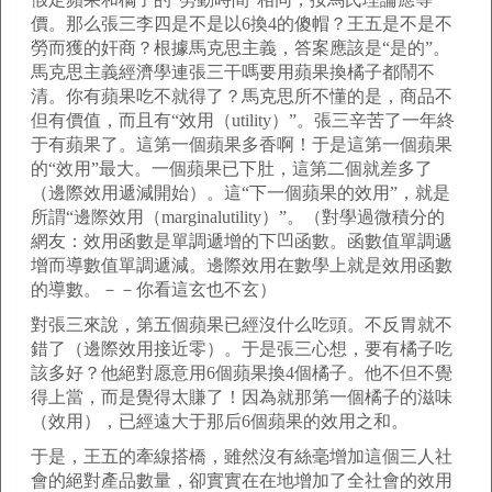
價。那么張三李四是不是以6換4的傻帽？王五是不是不
勞而獲的奸商？根據馬克思主義，答案應該是“是的”。
馬克思主義經濟學連張三干嗎要用蘋果換橘子都鬧不
清。你有蘋果吃不就得了？馬克思所不懂的是，商品不
但有價值，而且有“效用（utility）”。張三辛苦了一年終
于有蘋果了。這第一個蘋果多香啊！于是這第一個蘋果
的“效用”最大。一個蘋果已下肚，這第二個就差多了
（邊際效用遞減開始）。這“下一個蘋果的效用”，就是
所謂“邊際效用（marginalutility）”。（對學過微積分的
網友：效用函數是單調遞增的下凹函數。函數值單調遞
增而導數值單調遞減。邊際效用在數學上就是效用函數
的導數。－－你看這玄也不玄）
對張三來說，第五個蘋果已經沒什么吃頭。不反胃就不
錯了（邊際效用接近零）。于是張三心想，要有橘子吃
該多好？他絕對愿意用6個蘋果換4個橘子。他不但不覺
得上當，而是覺得太賺了！因為就那第一個橘子的滋味
（效用），已經遠大于那后6個蘋果的效用之和。
于是，王五的牽線搭橋，雖然沒有絲毫增加這個三人社
會的絕對產品數量，卻實實在在地增加了全社會的效用