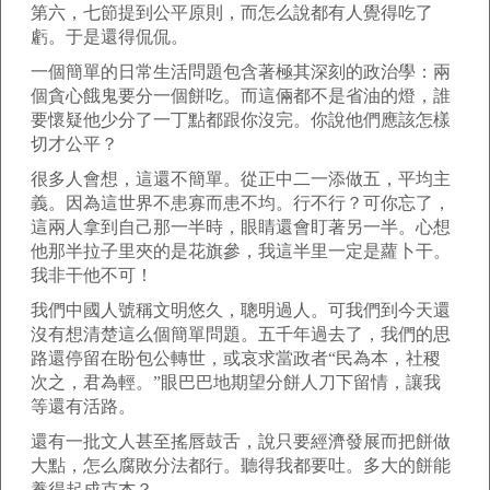
第六，七節提到公平原則，而怎么說都有人覺得吃了
虧。于是還得侃侃。
一個簡單的日常生活問題包含著極其深刻的政治學：兩
個貪心餓鬼要分一個餅吃。而這倆都不是省油的燈，誰
要懷疑他少分了一丁點都跟你沒完。你說他們應該怎樣
切才公平？
很多人會想，這還不簡單。從正中二一添做五，平均主
義。因為這世界不患寡而患不均。行不行？可你忘了，
這兩人拿到自己那一半時，眼睛還會盯著另一半。心想
他那半拉子里夾的是花旗參，我這半里一定是蘿卜干。
我非干他不可！
我們中國人號稱文明悠久，聰明過人。可我們到今天還
沒有想清楚這么個簡單問題。五千年過去了，我們的思
路還停留在盼包公轉世，或哀求當政者“民為本，社稷
次之，君為輕。”眼巴巴地期望分餅人刀下留情，讓我
等還有活路。
還有一批文人甚至搖唇鼓舌，說只要經濟發展而把餅做
大點，怎么腐敗分法都行。聽得我都要吐。多大的餅能
養得起成克杰？