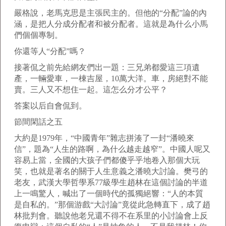
嚴格說，老馬克思是主張民主的。但他的“分配”論的內
涵，是把人分成分配者和被分配者。這就是為什么小馬
們個個專制。
你還等人“分配”嗎？
接著侃之前先給網友們出一題：三兄弟都愛這三項遺
產，一輛愛車，一棟吉屋，10萬大洋。車，房絕對不能
賣。三人又不想住一起。這怎么分才公平？
答案以后自會侃到。
節間閑話之五
大約是1979年，“中國青年”雜志拼湊了一封“潘曉來
信”，題為“人生的路啊，為什么越走越窄”。中國人呢又
容易上當，全國的大孩子們都傻乎乎地卷入那個大玩
笑，也就是著名的關于人生意義之潘曉大討論。樊弓的
老友，武漢大學哲學系77級學生趙林在這個討論的半道
上一鳴驚人，喊出了一個時代的孤獨絕響：“人的本質
是自私的。”那個游戲“大討論”竟從此急轉直下，成了趙
林批判會。聽說他老兄還不得不在系里的小討論會上反