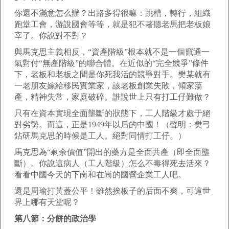
你還不滿意怎么辦？出路多得很嘛：跳槽，轉行，組織
跑堂工會，游說國會等等，就是犯不著聽老馬把老板娘
宰了。你說對不對？
與馬克思主義相反，“資產階級”根本就不是一個竄通一
氣對付“無產階級”的聯合體。在近似的“完全競爭”條件
下，老板和老板之間是你死我活的競爭對手。樊某就有
一老朋友嫁給移民實業家，該老板創業失敗，傾家蕩
產，精神失常，家庭破碎。誰說世上只有打工仔難做？
只有在資本實現全面壟斷的狀態下，工人階級才處于絕
對劣勢。而這，正是1949年以后的中國！（聲明：樊弓
鉆研馬克思的時候是工人。絕對同情打工仔。）
馬克思為“剩余價值”開出的藥方是全面共產（即全面壟
斷）。你說這病人（工人階級）怎么不毒得死去活來？
看看中國今天的下崗和在崗的國營企業工人吧。
還是周瑜打黃蓋公平！雖然挨板子的后面不爽，可這世
界上哪有天堂呢？
第八節：分餅的政治學