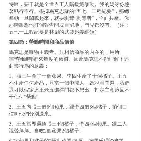
特區，要干就是全世界工人階級總暴動。我的媽呀你悠
著點行不行。根據馬克思版的“五七一工程紀要”，那總
暴動一旦鬧騰起來，就要剝奪“剝奪者”，全面共產。你
那時跟想他打個報告開塊自留地，門兒都沒有。（注：
五七一工程紀要是林彪的武裝起義綱領）
第四節：勞動時間和商品價值
馬克思是唯物主義者。只相信商品的內在的，用所
謂“勞動時間”來量度的價值。因此馬克思不能理解下述
商業行為的意義：
1、張三生產了十個蘋果。李四生產了十個橘子。王五
不生產任何產品，只當一個中間人。為說明問題，我們
還可以假定這王老五懶得門都不想出。打定主意這回不
干任何“勞動”。
2、王五向張三借6個蘋果，跟李四借6個橘子，捎個口
信叫他們分別送來。
3、王五當即還給張三4個橘子，李四4個蘋果。跟二人
說聲拜拜。自吃2個蘋果2個橘子。
假定蘋果和橘子的“勞動時間”相同，按馬氏理論應等