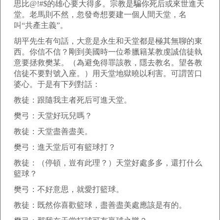
思比@!#$的雄心要大得多。宗教是騙你死后或來世進天
堂。老馬則不然，忽發奇想要建一個人間天堂，名
叫“共產主義”。
胡平先生有句話，大意是永生和天堂都是極其無聊的東
西。你信不信？剛到美國時一位希臘籍某教虔誠信徒執
意要拯救樊某。（為避免得罪該教，隱去教名。望各教
信徒不要對號入座。）用天堂地獄曉以利害。可謂苦口
婆心。于是有下列對話：
教徒：跟隨我主者死后可進天堂。
樊弓：天堂好玩兒嗎？
教徒：天堂盡善盡美。
樊弓：進天堂后可有籃球打？
教徒：（停頓，豈有此理？）天堂好處多多，還打什么
籃球？
樊弓：不好意思，就愛打籃球。
教徒：既然你喜歡籃球，盡善盡美處應該是有的。