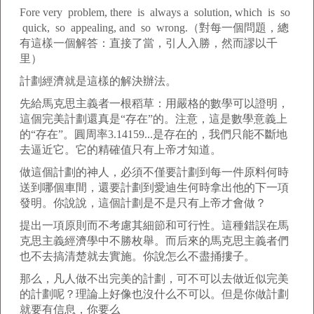
Fore very problem, there is always a solution, which is so
quick, so appealing, and so wrong.（對每一個問題，總
有這樣一個解答：直接了當，引人入勝，然而謬以千
里）
計劃經濟就是這樣的解決辦法。
先給馬克思主義者一根稻草：用嚴格的數學可以證明，
這個完美計劃還真是“存在”的。注意，這是數學意義上
的“存在”。圓周率3.14159...是存在的，我們只能不斷地
去逼近它。它的精確值只有上帝才知道。
做這個計劃的神人，必須不僅要計劃到每一件原料何時
送到哪個車間，還要計劃到愛迪生何時拿出他的下一項
發明。你說說，這個計劃是不是只有上帝才會做？
提出一項原則而不考慮其細節和可行性。這種錯誤在馬
克思主義經濟學中不勝枚舉。而后來的馬克思主義者們
也不去搞清楚就去實施。你說怎么不盡捅摟子。
那么，凡人做不出完美的計劃，可不可以去做近似完美
的計劃呢？理論上好像也沒什么不可以。但是你做計劃
就要有信息，你要么