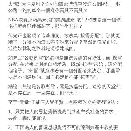
去“取”天津夏利？你可能說那時汽車沒這么個區別。那
公路上跑的車全一個樣你高興不高興？
NBA決賽那兩萬來張門票讓誰來“取”？你要是建一個球
場把所有球迷都裝下，那誰坐前排？
偉光正也發現了這些漏洞。故改為“按需分配”。那就更
糟了。分得不均怎么辦？誰來分配？當然是偉光正啦。
通往奴隸制之路就是這樣建成的。
如果說“各取所需”的漏洞是無視資源的有限性，而“按需
分配”在邏輯上則是自相矛盾。既然“按需”來給，還分配
個啥子。“分配”就意味著有一個分配者來決定，哪些需
要是不能滿足的。因而必定是不能“按需”的。
結論：無論是各取所需，還是按需分配，這樣的天堂都
是不存在的。一旦存在，則非天堂。
至于“天堂”里能否人皆圣賢，有兩種對立的流行說法：
1、只要把人的思想覺悟提高到共產主義社會的要求，
共產主義便能實現。
2、正因為人的普遍思想覺悟不可能達到共產主義的要