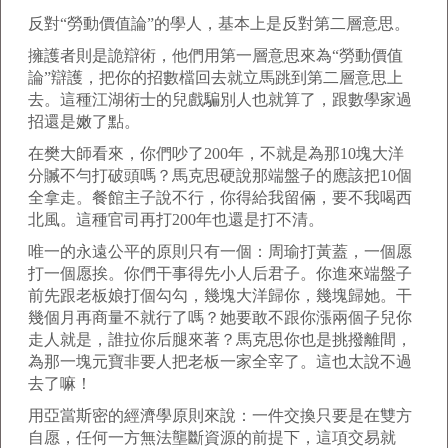
反對“勞動價值論”的學人，基本上是反對第二層意思。
擁護者則是詭辯術，他們用第一層意思來為“勞動價值
論”辯護，把你的招數檔回去就立馬跳到第二層意思上
去。這種江湖術士的兒戲騙別人也就算了，跟數學家過
招還是嫩了點。
在樊大師看來，你們吵了200年，不就是為那10塊大洋
分贓不勻打破頭嗎？馬克思硬說那端盤子的應該把10個
全拿走。餐館主子說不行，你得給我留倆，要不我喝西
北風。這種官司再打200年也還是打不清。
唯一的永遠公平的原則只有一個：周瑜打黃蓋，一個愿
打一個愿挨。你們干事得先小人后君子。你進來端盤子
前先跟老板娘打個勾勾，幾塊大洋歸你，幾塊歸她。干
幾個月再商量不就行了嗎？她要敢不跟你漲兩個子兒你
走人就是，誰拉你后腿來著？馬克思你也是挑撥離間，
為那一塊元寶非要人把老板一家全宰了。這也太說不過
去了嘛！
用亞當斯密的經濟學原則來說：一件交換只要是在雙方
自愿，任何一方無法壟斷資源的前提下，這項交易就