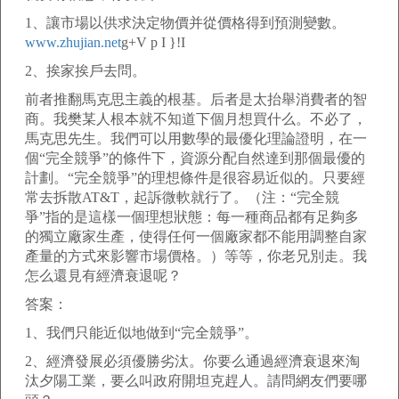
1、讓市場以供求決定物價并從價格得到預測變數。
www.zhujian.net
g+V p I }!I
2、挨家挨戶去問。
前者推翻馬克思主義的根基。后者是太抬舉消費者的智
商。我樊某人根本就不知道下個月想買什么。不必了，
馬克思先生。我們可以用數學的最優化理論證明，在一
個“完全競爭”的條件下，資源分配自然達到那個最優的
計劃。“完全競爭”的理想條件是很容易近似的。只要經
常去拆散AT&T，起訴微軟就行了。（注：“完全競
爭”指的是這樣一個理想狀態：每一種商品都有足夠多
的獨立廠家生產，使得任何一個廠家都不能用調整自家
產量的方式來影響市場價格。）等等，你老兄別走。我
怎么還見有經濟衰退呢？
答案：
1、我們只能近似地做到“完全競爭”。
2、經濟發展必須優勝劣汰。你要么通過經濟衰退來淘
汰夕陽工業，要么叫政府開坦克趕人。請問網友們要哪