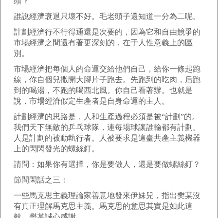
頭？
誰說經濟衰退只壞不好。毛老頭子還知道一分為二呢。
計劃經濟行不行得通還是次要的，因為它和自由競爭的
市場經濟之間還有著更深刻的，在于人性意義上的區
別。
市場經濟把每個人的命運交給他們自己，給你一條起跑
線，你自個兒撒開大腳片子跑去。先跑到的吃肉，后跑
到的喝湯，不跑的喝西北風。你自己看著辦。也就是
說，市場經濟假定生產者是自身命運的主人。
計劃經濟的思路是，人和生產過程必須是被“計劃”的。
我們天下無敵的乒乓球隊，連每場球讓誰輸都有計劃。
人是計劃的被動執行者。人被要求是這臺共產主義機器
上的閃閃發光的螺絲釘。
請問：如果你有選擇，你是要做人，還是要做螺絲釘？
節間閑話之三：
一些馬克思主義理論家善意地發來伊妹兒，指出樊某沒
有真正理解馬克思主義。馬克思的意思其實是如此這
般。樊某誠心感謝。