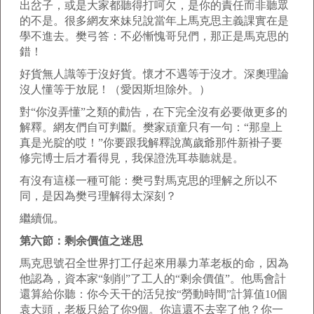
出岔子，或是大家都聽得打呵欠，是你的責任而非聽眾
的不是。很多網友來妹兒說當年上馬克思主義課實在是
學不進去。樊弓答：不必慚愧哥兒們，那正是馬克思的
錯！
好貨無人識等于沒好貨。懷才不遇等于沒才。深奧理論
沒人懂等于放屁！（愛因斯坦除外。）
對“你沒弄懂”之類的勸告，在下完全沒有必要做更多的
解釋。網友們自可判斷。樊家頑童只有一句：“那皇上
真是光腚的哎！”你要跟我解釋說萬歲爺那件新褂子要
修完博士后才看得見，我保證洗耳恭聽就是。
有沒有這樣一種可能：樊弓對馬克思的理解之所以不
同，是因為樊弓理解得太深刻？
繼續侃。
第六節：剩余價值之迷思
馬克思號召全世界打工仔起來用暴力革老板的命，因為
他認為，資本家“剝削”了工人的“剩余價值”。他馬會計
還算給你聽：你今天干的活兒按“勞動時間”計算值10個
袁大頭，老板只給了你9個。你這還不去宰了他？你一