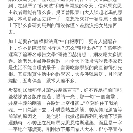
到，在經歷了“蘇東波”和改革開放的今天，信仰馬克思
主義者還能有這么多。樊某曾跟泰山大人談起老馬的謬
誤，本意是給岳丈露一手，沒想招來好一頓臭罵：全國
上下那么多研究馬列的還沒你懂？差點沒把女兒搶回
去。
加上老樊在“論模擬法庭”中自報家門，更有人提醒在
下，你不是陳景潤同行嗎？怎么“帶球出界”了？當年徐
遲寫了篇著名報告文學“哥德巴赫猜想”，網友應大多讀
過。徐老兄用盡渾身解數，向全天下做廣告說數學家都
是生活不能自理的呆子，害得吃數學飯的簡直都得打光
棍。其實現實生活中的數學家，大多涉獵廣泛，且吃喝
嫖賭，五毒俱全，跟常人差不多。
樊某到16歲那年才讀“共產黨宣言”，好不容易把前面那
些枯燥的各版序走過，眼睛一亮，那一句“一個幽靈，
共產主義的幽靈，在歐洲上空徘徊...”立刻鉤住了我的
魂。一口氣讀下去，小樊是熱血沸騰。樊某佩服蘆笛等
前輩的原因之一，是他那一代掀起轟轟列列的地下讀書
運動時，小樊正在死啃馬克思恩格斯選集。而且是一字
一字地全部讀完。剛剛放下那四卷八大本，鄧小平宣布