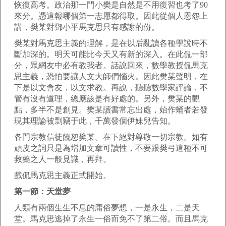
恢復高考。政治那一門小樊是自然是不用復習也考了90
來分。憑這報哪個第一志愿都得取。因此從個人恩怨上
講，樊某對鄧小平馬克思只有感謝的份。
樊某對馬克思主義的理解，是在以后亂讀各種學說時不
斷加深的。明天可能比今天又有新的深入。在此侃一部
分，眾網友中必有教我者。話說回來，數學教授侃馬克
思主義，恐怕要讓人文大師們惱火。因此樊某聲明，在
下是以文會友，以文求教。再說，聽聽數學家評論，不
管有沒有道理，總應該是有好處的。另外，樊某的觀
點，多半不是創見。樊某讀書常忘出處，始作蛹者若發
現其理論被剽竊于此，千萬發個伊妹兒告知。
各門宗教信徒饒恕樊某。在下絕對尊敬一切宗教。如有
頑皮之詞只是為增加文章可讀性，不要跟樊弓這種不可
救藥之人一般見識，再拜。
戲侃馬克思主義正式開始。
第一節：天堂夢
人類有兩個生生不息的庸俗夢想，一是永生，二是天
堂。馬克思逃掉了永生一俗而免不了第二俗。而且馬克