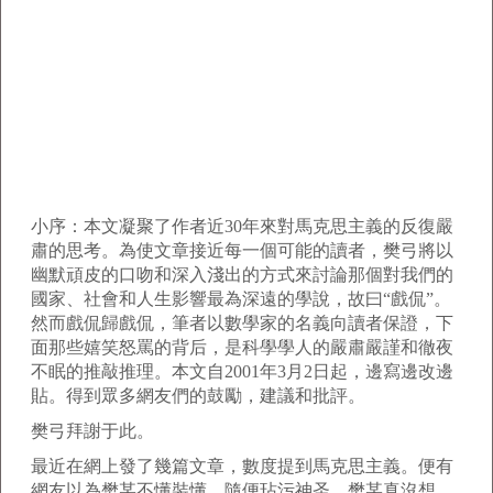
小序：本文凝聚了作者近30年來對馬克思主義的反復嚴
肅的思考。為使文章接近每一個可能的讀者，樊弓將以
幽默頑皮的口吻和深入淺出的方式來討論那個對我們的
國家、社會和人生影響最為深遠的學說，故曰“戲侃”。
然而戲侃歸戲侃，筆者以數學家的名義向讀者保證，下
面那些嬉笑怒罵的背后，是科學學人的嚴肅嚴謹和徹夜
不眠的推敲推理。本文自2001年3月2日起，邊寫邊改邊
貼。得到眾多網友們的鼓勵，建議和批評。
樊弓拜謝于此。
最近在網上發了幾篇文章，數度提到馬克思主義。便有
網友以為樊某不懂裝懂，隨便玷污神圣。樊某真沒想