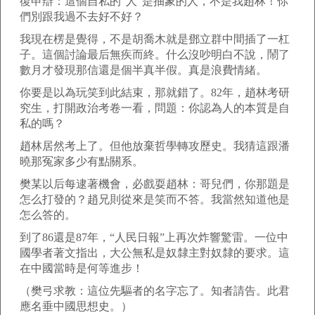
復申辯：這個自私的“人”是抽象的人，不是我趙林！你
們別跟我過不去好不好？
我現在楞是覺得，不是胡喬木就是鄧立群中間插了一杠
子。這個討論最后無疾而終。什么沒吵明白不說，鬧了
數月才發現那信還是個半真半假。真是浪費情緒。
你要是以為玩笑到此結束，那就錯了。82年，趙林考研
究生，打開政治考卷一看，問題：你認為人的本質是自
私的嗎？
趙林居然考上了。但他放棄哲學轉攻歷史。我猜這跟潘
曉那冤家多少有點關系。
樊某以后每逮著機會，必戲耍趙林：哥兒們，你那題是
怎么打發的？趙兄則從來是笑而不答。我當然知道他是
怎么答的。
到了86還是87年，“人民日報”上再次炸響驚雷。一位中
國學者著文指出，大公無私是奴隸主對奴隸的要求。這
在中國當時是何等進步！
（樊弓求教：這位先驅者的名字忘了。知者請告。此君
應名垂中國思想史。）