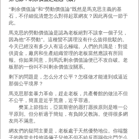
“剩余價值論”和“勞動價值論”既然是馬克思主義的基
石，不仔細侃清楚怎么對得起眾網友？因此再侃一節于
此。
馬克思的勞動價值論是認為老板絕對不該拿一個子兒，
因為他“不勞動”。這種蠻不講理沒有什么值得批駁的。
今天已經沒有多少人有這么極端。人們的共識是：對提
供資金，廠房和生產組織管理的老板當然應該有所回
報。你如果同意，則馬氏剩余價值論便已不攻自破。老
板那的一份叫不叫剩余價值沒關系。
剩下的問題是，怎么分才公平？怎樣做才能達到或逼近
那個公平境界？
馬克思那套暴力革命，趕走老板，共產餐館的做法不但
不公平，簡直是近乎荒唐，近乎罪過。
樊某上節指出，亞當斯密的愿打愿挨原則是唯一公
平原則。但分析過于簡短，有負師父教誨。使得很多網
友尚不滿意。
網友們的疑問主要是，老板處于天然優勢地位。你端盤
子的跑堂去找他添倆子兒他不但不給反而踢你出門怎么