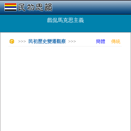
戲侃馬克思主義
>>>
民初歷史變遷觀察
>>>
簡體
傳統