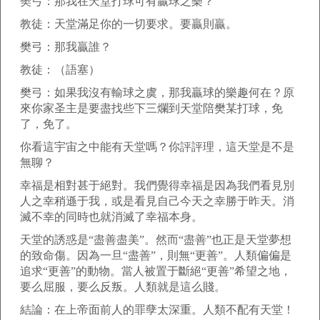
樊弓：那我在天堂打球可有贏球之樂？
教徒：天堂滿足你的一切要求。要贏則贏。
樊弓：那我贏誰？
教徒：（語塞）
樊弓：如果我沒有輸球之虞，那我贏球的樂趣何在？原
來你家圣主是要盡找些下三爛到天堂陪樊某打球，免
了，免了。
你看這宇宙之中能有天堂嗎？你評評理，這天堂是不是
無聊？
幸福是相對甚于絕對。我們覺得幸福是因為我們看見別
人之幸稍遜于我，或是看見自己今天之幸勝于昨天。消
滅不幸的同時也就消滅了幸福本身。
天堂的誘惑是“盡善盡美”。然而“盡善”也正是天堂夢想
的致命傷。因為一旦“盡善”，則無“更善”。人類偏偏是
追求“更善”的動物。當人被置于斷絕“更善”希望之地，
要么屈服，要么反叛。人類就是這么賤。
結論：在上帝面前人的罪孽太深重。人類不配有天堂！