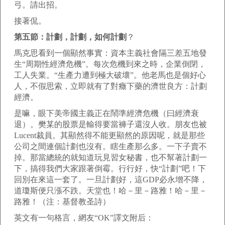
弓。請出招。
接著侃。
第五節：計劃，計劃，如何計劃
？
馬克思看到一個顯然事實：資本主義社會隔三差五地發
生“周期性經濟危機”。每次危機到來之時，企業倒閉，
工人失業。“生產力遭到極大破壞”。他老馬也是個好心
人，不假思索，立即就有了對癥下藥的濟世良方：計劃
經濟。
是嘛，眼下美帝國主義正在鬧準經濟危機（曰經濟衰
退）。樊某的股票是輸得要當褲子還沒人收。朋友也被
Lucent裁員。其顯然得不能更顯然的原因呢，就是那些
公司之間連個計劃也沒有。瞎生產那么多。一下子賣不
掉。那當總統的就知道玩見習女秘書，也不幫著計劃一
下，搞得我們大家跟著倒霉。行行好，快“計劃”吧！下
回別在來這一套了。一旦計劃好，這GDP必永增不降，
道瓊斯便只漲不跌。天堂也！哈－里－路雅！哈－里－
路雅！（注：基督教圣詩）
英文有一句格言，網友“OK”譯文附后：