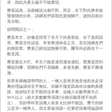
求，因此共產主義不可能實現。
樊某認為，這兩種說法都不對。而且，在下對此將有振
聾發聵的分析。請網友們容我先賣個關子。讀到后面自
見分曉。
節間閑話之一：
樊某本文，好像是得罪了全天下的基督徒。在下負荊請
罪。樊某生性頑皮。常有褻瀆神圣之言。意在撓網友們
的胳肢窩。樊某已經自認無藥可救。爾等何必跟在下一
般見識。
樊某最近大忙。本文只能是邊寫邊改邊貼。實實是想到
哪侃到哪，望網友們不吝賜教，多發見解。樊某不勝感
激。
世界有兩種講學問的人，一種人是有意無意地把未必深
奧的理論講得玄乎無比。你聽不懂是因為你沒修夠基礎
課。他深怕不玄乎顯得沒本事。這種人在數學家中占
90％以上（絕大多數數學演講5分鐘后聽眾便不知所
云）。別的學科里這種人有多大比例不敢說。樊弓的師
父是另一種學人。寫文章做演講一定要把深奧理論講得