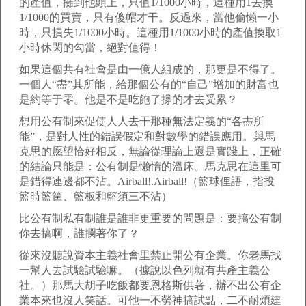
的產值，攤到他頭上，只值1/1000小時，這種用1去換
1/1000的買賣，只有傻帽才干。反過來，當他偷懶一小
時，只損失1/1000小時。這種用1/1000小時的產值換取1
小時休閑的勾當，絕對值得！
如果這個共有社會是由一億人組成的，那更是不得了。
一個人“盡”其所能，給那個公有的“自己”增加的財富也
是約等于零。他是不是吃飽了撐的才去受累？
想用公有制來促使人人去干那種無法定義的“各盡所
能”，是對人性的錯誤假定和對數學的錯誤應用。與馬
克思的愿望恰好相反，無論從理論上還是實踐上，正確
的結論只能是：公有制是懶惰的溫床。馬克思在這里可
是錯得連邊都不沾。Airball!.Airball!（籃球俚語，指投
籃時籃筐、籃板和籃須三不沾）
比公有制私有制誰是誰非更重要的問題是：要搞公有制
你去搞啊，誰攔著你了？
從來沒聽說資本主義社會里禁止開公有企業。你老馬找
一幫人去試驗試驗嘛。（據說以色列就有共產主義公
社。）那馬大胡子吃飯都要恩格斯供著，辦不出公有企
業本來也沒人笑話。可他一不勞神搞試點，二不耐煩建