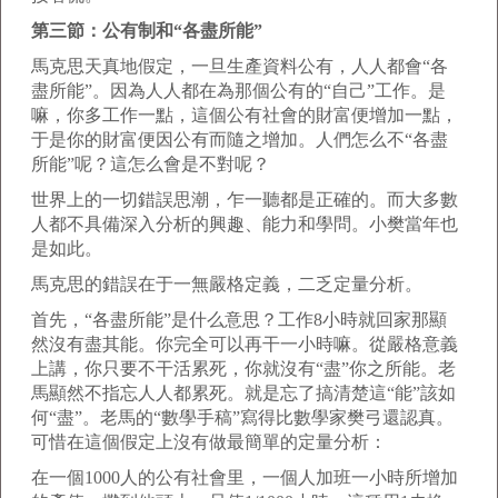
第三節：公有制和“
各盡所能”
馬克思天真地假定，一旦生產資料公有，人人都會“各
盡所能”。因為人人都在為那個公有的“自己”工作。是
嘛，你多工作一點，這個公有社會的財富便增加一點，
于是你的財富便因公有而隨之增加。人們怎么不“各盡
所能”呢？這怎么會是不對呢？
世界上的一切錯誤思潮，乍一聽都是正確的。而大多數
人都不具備深入分析的興趣、能力和學問。小樊當年也
是如此。
馬克思的錯誤在于一無嚴格定義，二乏定量分析。
首先，“各盡所能”是什么意思？工作8小時就回家那顯
然沒有盡其能。你完全可以再干一小時嘛。從嚴格意義
上講，你只要不干活累死，你就沒有“盡”你之所能。老
馬顯然不指忘人人都累死。就是忘了搞清楚這“能”該如
何“盡”。老馬的“數學手稿”寫得比數學家樊弓還認真。
可惜在這個假定上沒有做最簡單的定量分析：
在一個1000人的公有社會里，一個人加班一小時所增加