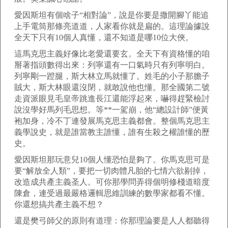
愛因斯坦有個啥子“相對論”，說是你要是撒開腳丫能追
上手電筒那條亮道道，人家看你就是扁的。這理論據說
全天下只有10個人真懂，還不知道是哪10位大俠。
這馬克思主義好像比老愛還要玄。全天下有資格懂的咱
掰著指頭數得出來：列寧還有一口氣時只有列寧明白。
列寧剛一蹬腿，斯大林立馬就懂了。姓毛的小子那膽子
賊大，斯大林眼還沒閉，就敢說他也懂。那全國第二號
走資派眼見毛皇帝跳進長江還能浮起來，嚇得趕緊檢討
說沒學好馬列毛思想。等**一駕崩，他“總設計師”便黃
袍加身，冷不丁連發展馬克思主義都會。整個馬克思主
義學說史，就是誰當教主誰懂，誰有生殺之權誰懂的歷
史。
愛因斯坦那玩意兒10個人懂恐怕是夠了。你馬克思可是
要“解放全人類”，要把一切肉體凡胎的七情六欲剔掉，
改造成共產主義圣人。可你那學問弄得個明修棧道暗度
陳倉，連受過最嚴格邏輯思維訓練的數學家都看不懂。
你還想搞共產主義不想？
還是樊弓師父的原則有道理：你那理論要是人人都聽得