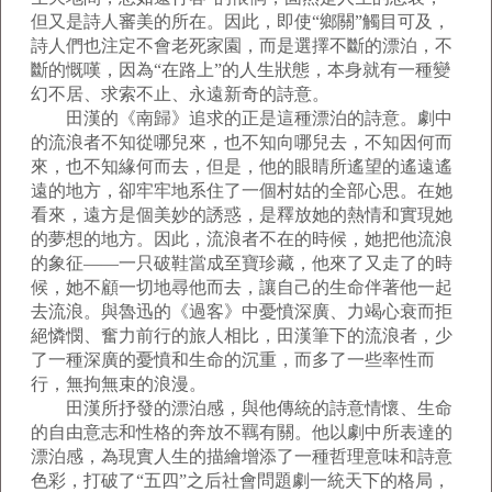
但又是詩人審美的所在。因此，即使“鄉關”觸目可及，
詩人們也注定不會老死家園，而是選擇不斷的漂泊，不
斷的慨嘆，因為“在路上”的人生狀態，本身就有一種變
幻不居、求索不止、永遠新奇的詩意。
田漢的《南歸》追求的正是這種漂泊的詩意。劇中
的流浪者不知從哪兒來，也不知向哪兒去，不知因何而
來，也不知緣何而去，但是，他的眼睛所遙望的遙遠遙
遠的地方，卻牢牢地系住了一個村姑的全部心思。在她
看來，遠方是個美妙的誘惑，是釋放她的熱情和實現她
的夢想的地方。因此，流浪者不在的時候，她把他流浪
的象征——一只破鞋當成至寶珍藏，他來了又走了的時
候，她不顧一切地尋他而去，讓自己的生命伴著他一起
去流浪。與魯迅的《過客》中憂憤深廣、力竭心衰而拒
絕憐憫、奮力前行的旅人相比，田漢筆下的流浪者，少
了一種深廣的憂憤和生命的沉重，而多了一些率性而
行，無拘無束的浪漫。
田漢所抒發的漂泊感，與他傳統的詩意情懷、生命
的自由意志和性格的奔放不羈有關。他以劇中所表達的
漂泊感，為現實人生的描繪增添了一種哲理意味和詩意
色彩，打破了“五四”之后社會問題劇一統天下的格局，