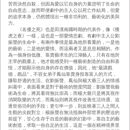
苦而決然自殺，但因為愛以它自身的力量證明了生命的
自由意志，故而即便劇中的主人公以死亡作結局，但愛
的追求本身，仍然體現出一種非功利的、藝術化的美與
力。
《名優之死》也是田漢南國時期的代表作，像《獲
虎之夜》一樣，這也是一部愛情悲劇。有劇中主人公劉
振聲的生命中，有兩件事情是最為他所看重的，一是他
的藝術，二是他的愛情。而這兩者又是息息相關的。作
為一個身份低微、靠賣藝求生的江湖藝人，只有在他所
主宰的戲臺上，他才能感受到一種藝術創造的自由和喜
悅，才能顯示他自身的存在價值，因此，他“最講戲
德，戲品”，不容女弟子鳳仙靠賣身投靠富人的方式，
賺取舒適的生活。在劉振聲、鳳仙與楊大爺三人的情感
糾葛中，表面看來是對于藝術的態度問題：劉振聲視藝
術為生命，將其看得無比崇高；而楊大爺只是將其視作
消閑取樂的方式，而鳳仙則將其視作改善生活待遇、追
逐世俗功利的手段；更引申一步，則反映著三人之間人
生觀的尖銳對立：楊振聲在無法抵御外部世界的壓迫的
前提下，甘心生存于自造的藝術的幻影中，靠自主的藝
術創造，求取一份自足的生活，這是一個在精神境界里