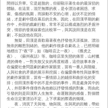
間得以升華。它是超脫的，但卻顯示著生命的最深切的
體驗。在這里，混茫無際的夜，是令漂泊者困惑、求
索、傷感的氛圍，而躁動不安的心潮，起伏不定的情
緒，才是劇中隱在幕后的主角。因此，在田漢早期的劇
作中，外部的戲劇行動，常常不足以構成激烈的矛盾沖
突，情節的發展線索也比較單一，與其說田漢是在寫
劇，不如說他在寫詩。
無疑，田漢是喜歡藉著夜色抒發他天涯孤旅、漂泊
無依的離愁別緒的。他的劇作很多在劇名上，已然明確
地標出了“夜”字，如《咖啡店之一夜》、《獲虎之
夜》、《蘇州夜話》等。咖啡店里失戀的痛苦，山村獵
虎的傳奇，一對失散父女的再度相遇，這些故事本身，
在偏愛社會問題劇的劇作家眼里，當有一番人與階級、
人與社會的矛盾的展示和挖掘；在偏愛傳奇性與故事性
的劇作家眼里，當有一番情節上的鋪排和曲折化的安
排；但田漢所看中的不是外部的事件，而是處身其中的
人，外部事件僅僅作為他賴以抒發情感的對象，而由此
引發的則是田漢對人生無常、命運難測的感傷，對個體
生命注定要漂泊不定、上下求索的際遇的慨嘆。
夜，消泯了天與地、物與我、生與死的距離，帶給