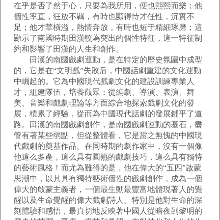
在乎是否了然于心，只要為我所用，便也熙熙而樂；他
個性率直，狂放不羈，有時也顯得恃才任性，沉實不
足；他才華橫溢，熱情奔放，有時也短于精細琢磨；這
顯示了南國時期田漢較為突出的個性特征，這一特征制
約和影響了田漢的人生和創作。
田漢的南國戲劇運動，是在特定的歷史氛圍中成型
的，它是在“文明戲”失敗后，中國話劇重建的文化運動
中崛起的。它為中國現代戲劇文化的建設訓練專業人
才，組建隊伍，培養觀眾；從編劇、導演、表演、舞
美、音樂和戲劇理論等方面綜合地探索戲劇文化的發
展，積累了經驗，從而為中國現代話劇的發展鋪平了道
路。田漢的南國戲劇創作，是南國戲劇運動的基石，盡
管有著某些弱點，但從整體看，它是當之無愧的中國現
代戲劇的奠基作品。在同時期的劇作家中，沒有一個像
他這么多產，這么具有圓熟的戲劇技巧，這么具有獨特
的藝術風格！而尤為難得的是，他在偉大的“五四”啟蒙
思潮中，以其具有獨特藝術個性的戲劇創作，成為一個
偉大的啟蒙主義者，一個最生動最豐富地體現著人的覺
醒以及生命覺醒的偉大戲劇詩人。特別是他對生命的深
刻體驗和感悟，最真切地反映著中國人從暗夜到黎明的