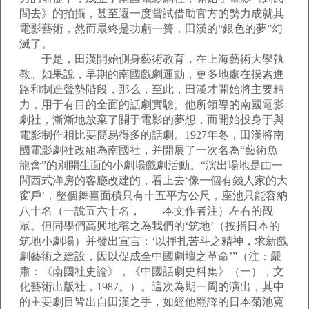
間去》的拍攝，甚至還一度嘗試借助官方的勢力成就其
電影藝術，然而最終是功虧一簣，田漢的“銀色的夢”幻
滅了。
于是，田漢開始側身藝術教育，在上海藝術大學執
教。如果說，早期的南國戲劇運動，更多地處在摸索進
路和制造聲勢階段，那么，至此，田漢才開始將主要精
力，用于有目的全面的話劇實驗。他所領導的南國電影
劇社，漸漸地放棄了關于電影的夢想，而開始投身于與
電影制作相比要簡易得多的話劇。1927年冬，田漢將南
國電影劇社改組為南國社，并開展了一次名為“藝術魚
龍會”的別開生面的小劇場戲劇活動。“演出場地是由一
間西式洋房的客廳改建的，看上去‘像一個有錢人家的大
窗戶’，整個舞臺面積只有十五平方公尺，座池只能容納
八十名（一說五六十名，——本文作者注）左右的觀
眾。但同學們高興地稱之為我們的‘筑地’（按指日本的
筑地小劇場）并發出宣言：‘以掙扎苦斗之精神，求新戲
劇藝術之建設，因以促成全中國劇壇之革命’”（注：嚴
肅：《南國社史論》，《中國話劇史料集》（一），文
化藝術出版社，1987。）。這次為期一周的演出，其中
的主要劇目皆出自田漢之手，如經他翻譯的日本菊池寬