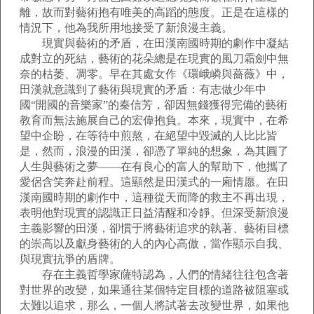
離，故而對藝術抱有唯美的高蹈的態度。正是在這樣的
情況下，他為我所用地接受了新浪漫主義。
現實與藝術的矛盾，在田漢南國時期的劇作中凝結
成對立的死結，藝術的花朵總是在現實的風刀霜劍中無
奈的枯萎、凋零。早在其處女作《環峨嶙與薔薇》中，
田漢就意識到了藝術與現實的矛盾：有志做少年中
國“開國的音樂家”的秦信芳，卻因無錢獲得完備的藝術
教育而無法施展自己的宏偉抱負。本來，現實中，在希
望中企盼，在等待中煎熬，在絕望中毀滅的人比比皆
是，然而，浪漫的田漢，卻憑了單純的想象，為其圓了
人生與藝術之夢——在有良心的富人的幫助下，他攜了
愛侶含笑奔赴前程。這顯然是田漢式的一廂情愿。在田
漢南國時期的劇作中，這種從天而降的救主不再出現，
表明他對現實的認識正日益清醒和冷靜。但深受新浪漫
主義影響的田漢，卻慣于將藝術追求的執著、藝術目標
的崇高以及獻身藝術的人的內心高傲，當作顯示自我、
與現實抗爭的盾牌。
存在主義哲學家薩特認為，人們的情緒往往包含著
對世界的改變，如果通往某個特定目標的道路被阻塞或
太難以追求，那么，一個人將試著去改變世界，如果他