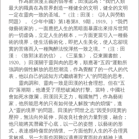
作為新浪漫主義的倡導者，田漢認為：“我們人類
最大的職責在為世界創造一種健全的文明，健全的文明
一定在靈肉一致的圣域。”（注：田漢：《詩人與勞動
問題》，《少年中國》第1卷第8、9期，1919。）“我們
做藝術家的，一面應把人生的黑暗面暴露出來排斥世間
的一切虛偽，立定人生的根本，一方面更當引入一種藝
術的境界，使生活藝術化，即把人生美化，使人忘卻現
實的苦痛而入一種陶醉法悅渾然一致之境。”（注：田
漢：《致郭沫若的信》，《三葉集》，亞東圖書館，
1920。）田漢關于靈與肉的思考，順應著“五四”運動所
強調的個性解放的思想潮流，作為覺醒了的一代人的代
表，他以自己的認知方式繼續著對“人”的問題的思考。
靈肉調和、靈肉一致是田漢的社會理想。但在“五
四”落潮期，他遭受了理想破滅的打擊。當時，中國社
會如死水微瀾，田漢回天乏力，報國無門，作為藝術
家，他所能思考的只有如何使人解脫“肉的煩惱”，進
入“靈的境界”的問題。田漢的“問世之志”因受到現實的
壓抑，無法向外延伸，與改良社會的力量對接，融合；
他只能將其潛藏于心底，以一己的姿態，以藝術的形
式，表達感時傷世的情懷。一方面他對人生的不合理異
常敏感，另一方面也因難以適應現實而欲在精神上逃