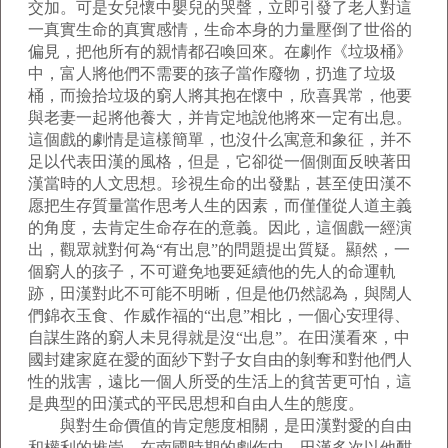
交加。可是女兒懷中嬰兒的哭聲，立即引發了老人對這
一真實生命的真實感情，生命本身的力量壓倒了世俗的
偏見，把他所有的親情都召喚回來。在劇作《垃圾桶》
中，富人將他們不需要的孩子當作廢物，扔進了垃圾
桶，而撿拾垃圾的窮人將其抱在懷中，欣喜異常，他要
與老妻一起將他養大，并肯定地說他將來一定有出息。
這個戲的劇情是這樣簡單，也沒什么寓意和象征，并不
足以代表田漢的風格，但是，它卻從一個側面反映著田
漢當時的人文思想。珍視生命的出發點，甚至使田漢不
愿把生存質量當作思考人生的因素，而僅僅從人道主義
的角度，去肯定生命存在的意義。因此，這個戲一經演
出，觀眾就對何為“有出息”的問題提出質疑。顯然，一
個窮人的孩子，不可避免地要延續他的先人的命運軌
跡，田漢對此不可能不明晰，但是他仍然認為，與闊人
們錦衣玉食、作威作福的“出息”相比，一個心安理得、
自謀生路的窮人未見得就是沒“出息”。在田漢看來，中
國封建家庭在愛的面紗下對子女自由的剝奪和對他們人
性的戕害，遠比一個人所受的生活上的貧苦更可怕，這
是典型的田漢式的平民思想和自由人生的態度。
與對生命價值的肯定態度相關，是田漢對愛的自由
和權利的推崇。在南國時期的劇作中，田漢多次以他酣