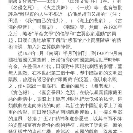
階級文化戰士——田漢》，《田漢文集·序》1卷。）的
《名優之死》、《火之跳舞》、《一致》等，也有被批
評為“離現實的人生不很近，仿佛是超而又超的”（注：
田漢：《我們自己的批判》。）《湖上的悲劇》、《古
潭的聲音》、《顫栗》、《南歸》等。然而，在1928年
之后，隨著“革命文學”的倡導和“左翼戲劇運動”的興
起，田漢自覺地放棄了所謂“感傷”的“小資產階級”的藝
術情調，加入到左翼戲劇陣營。
從1924年1月《南國》半月刊創刊，到1930年9月南
國社被國民黨查封，田漢領導的南國戲劇活動歷時6年
有余。在整個20年代，田漢對中國現代劇壇的影響，蓋
無人匹敵。在本世紀第二個十年，即中國話劇的文明戲
階段，曾經有過惡俗的“家庭戲”的泛濫，僅以劇名觀
之，便可識出一股腐朽、低靡的氣息：《雌老虎》、
《貪色報》、《妻妾爭風》之類，在貌似暴露舊家庭丑
惡的劇情中，實際上正饒有興味地把玩低俗的私情。這
類戲劇在走向末路的時候，為新生的中國話劇罩上了濃
重的陰影。而田漢領導的南國戲劇運動，則一掃文明戲
的遺風，發揚了“五四”精神和進步思想，以其卓而不群
的姿態和富有創造性的藝術特征，顯示了話劇這一新的
藝術樣式的盎然生機。應當說，南國的戲劇，從根本上