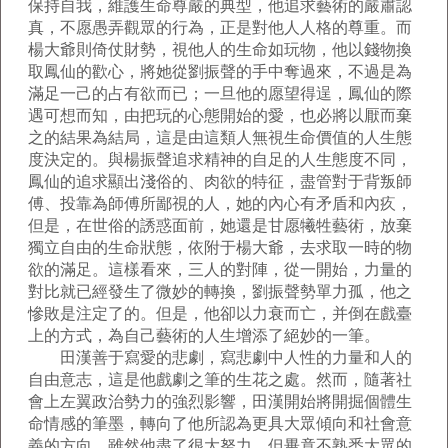
保持自我，維護生命尊嚴的典型，他追求藝術的嚴肅認
真，不愿愚弄觀眾的行為，正是對他人人格的尊重。而
楊大爺則倚仗財勢，視他人的生命如玩物，他以錢物換
取鳳仙的歡心，將她從劉振聲的手中奪過來，不過是為
滿足一己的占有欲而已；一旦他的愿望得逞，鳳仙的際
遇可想而知，由把玩的心態開始的愛，也必將以厭而棄
之的結果為結局，這是由這類人無視生命價值的人生態
度決定的。與楊振聲追求精神的自足的人生態度不同，
鳳仙的追求顯出淺俗的、肉欲的特征，盡管對于背叛師
傅、投靠為師傅所鄙視的人，她的內心有矛盾和內疚，
但是，在世俗的誘惑面前，她還是甘愿犧牲藝術，放棄
獨立自由的生命狀態，依附于楊大爺，去求取一時的物
欲的滿足。這樣看來，三人的對陣，從一開始，力量的
對比就已經發生了微妙的轉換，劉振聲勢單力孤，他之
慘敗是注定了的。但是，他卻以力衰而亡，并倒在戲臺
上的方式，為自己藝術的人生增添了絕妙的一筆。
田漢善于寫愛的悲劇，寫悲劇中人性的力量和人的
自由意志，這是他戲劇之筆的生花之處。然而，隨著社
會上左翼政治勢力的強烈影響，田漢開始將開掘個體生
命情感的筆墨，轉向了他所認為更具大眾傾向和社會意
義的方向。雖然他盡了很大努力，但畢竟不熟悉大眾的