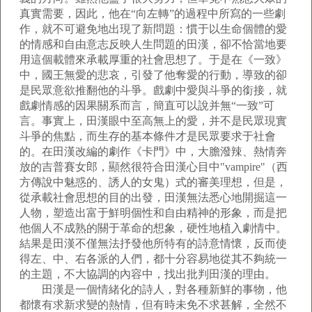
真實需要，因此，他在“向左轉”的過程中所寫的一些劇
作，就不可避免地出現了新問題：慣于以生命個體的愛
的情感和自由意志反映人生問題的田漢，卻不恰當地要
用這個載體來承載厚重的社會思想了。于是在《一致》
中，國王無愛的悲哀，引發了他奪愛的行動，導致的卻
是民眾意欲推翻他的斗爭。戲劇中愛與斗爭的銜接，就
戲劇情感的因果關系而言，簡直可以說并無“一致”可
言。事實上，田漢眼中至高無上的愛，并不是民眾現實
斗爭的焦點，而生存的基本條件才是民眾要求于社會
的。在田漢改編的劇作《卡門》中，大膽潑辣、熱情奔
放的吉普賽女郎，顯然很符合田漢心目中"vampire"（西
方傳說中魅惑的、誘人的女鬼）式的審美理想，但是，
從承載社會思想的目的出發，田漢無法悉心地開掘這一
人物，塑造出富于鮮明個性和自由精神的形象，而是把
他個人不成熟的關于革命的想象，硬性地植入劇情中。
結果是田漢不僅無法抒發他所特有的詩意情懷，反而使
得左、中、右各派的人們，都十分容易地從其不夠統一
的主題，不大協調的內容中，找出批判田漢的理由。
田漢是一個情緒化的詩人，對各種新鮮的事物，他
都懷有求新求變的熱情，但有時未免不求甚解，全然不