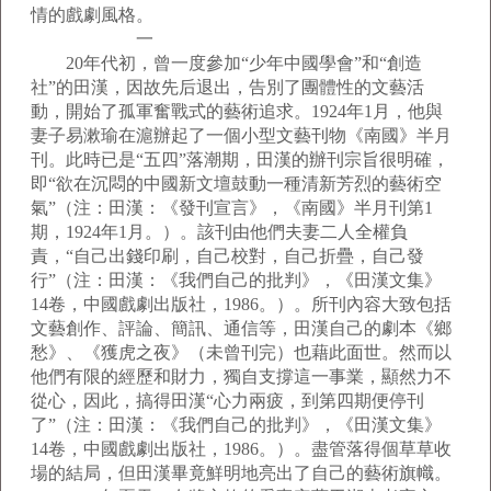
情的戲劇風格。
一
20年代初，曾一度參加“少年中國學會”和“創造
社”的田漢，因故先后退出，告別了團體性的文藝活
動，開始了孤軍奮戰式的藝術追求。1924年1月，他與
妻子易漱瑜在滬辦起了一個小型文藝刊物《南國》半月
刊。此時已是“五四”落潮期，田漢的辦刊宗旨很明確，
即“欲在沉悶的中國新文壇鼓動一種清新芳烈的藝術空
氣”（注：田漢：《發刊宣言》，《南國》半月刊第1
期，1924年1月。）。該刊由他們夫妻二人全權負
責，“自己出錢印刷，自己校對，自己折疊，自己發
行”（注：田漢：《我們自己的批判》，《田漢文集》
14卷，中國戲劇出版社，1986。）。所刊內容大致包括
文藝創作、評論、簡訊、通信等，田漢自己的劇本《鄉
愁》、《獲虎之夜》（未曾刊完）也藉此面世。然而以
他們有限的經歷和財力，獨自支撐這一事業，顯然力不
從心，因此，搞得田漢“心力兩疲，到第四期便停刊
了”（注：田漢：《我們自己的批判》，《田漢文集》
14卷，中國戲劇出版社，1986。）。盡管落得個草草收
場的結局，但田漢畢竟鮮明地亮出了自己的藝術旗幟。