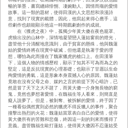
暢的筆墨，書寫纏綿悱惻、凄婉動人、因情而殤的愛情
故事。這一類的題材，使得田漢的人文思想和浪漫詩
意，找到了現實的載體，因此，他寫起來得心應手，這
些劇作也頗能顯示他這一時期戲劇創作的成就。
在《獲虎之夜》中，孤獨少年黃大傻在夜色籠罩、
虎狼出沒的山林中，深情地凝望戀人蓮姑窗前的燈光，
盡管他十分清醒地意識到，由于貧富的懸殊，他與魏蓮
姑的愛情終將在現實中破滅，但他還是執著于愛的理
想，哪怕為此而撞在了魏家獵虎的槍口上。在田漢筆
下，這個人物的情感歷程，顯示了知其不可為而為之的
堅定，這是反抗現實的心理基礎；也顯示了甘愿以生命
殉愛情的勇氣，這是形象本身震撼人心的原因。魏蓮姑
竟敢在沒有父母之命、媒妁之言的前提下芳心暗許，已
然是冒了天下之大不韙了，而黃大傻一介身無長物的窮
鬼，竟然也夢想著愛情，在魏福生等人看來，則簡直是
癡人說夢了。但是，被剝奪、被拆解的愛情，終于因了
一種看似偶然實則必然的獵虎不得反獵人的事件，聚合
撞擊出熱烈的火花：魏蓮姑當眾表白自己的愛情，使得
黃大傻所有的苦難和悲傷，終因這一刻的到來而獲得了
意義。盡管魏福生歐打蓮姑，使得黃大傻因不忍蓮姑受