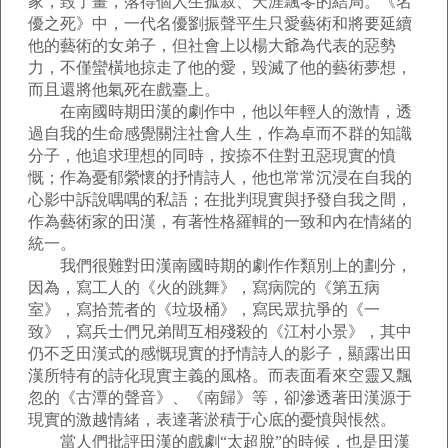
家，毀了畫，落得個人生孤寂、天涯飄零的結局。《名
優之死》中，一代名優劉振聲平生只愛藝術和將要延續
他的藝術的女弟子，但社會上以楊大爺為代表的惡勢
力，不僅蠻橫地掠走了他的愛，毀滅了他的藝術夢想，
而且還將他氣死在戲臺上。
在南國時期田漢的劇作中，他以年輕人的激情，透
過自我的生命感覺關注社會人生，作為卓而不群的知識
分子，他追求理想的同時，按捺不住對丑惡現實的憤
慨；作為憂郁縈懷的抒情詩人，他也常常沉浸在自我的
心影中訴說喁喁的私語；在批判現實與抒發自我之間，
作為藝術家的田漢，有著性格羅輯的一致和內在情緒的
統一。
我們很難對田漢南國時期的劇作作類別上的劃分，
因為，寫工人的《火的跳舞》，寫病院的《第五病
室》，寫拾荒者的《垃圾桶》，寫民眾抗爭的《一
致》，寫兵士們兄弟間互相殘殺的《江村小景》，其中
仍不乏田漢式的感慨現實的抒情詩人的影子，顯露出田
漢所特有的詩化現實主義的風格。而表面看來空靈又飄
忽的《古潭的聲音》、《南歸》等，卻滲透著田漢源于
現實的激越情緒，表達著淤積于心底的憂憤與悵然。
當人們批評田漢的戲劇“太超脫”的時候，也是田漢