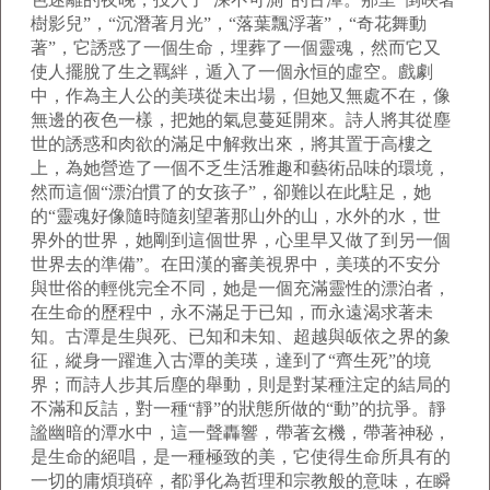
樹影兒”，“沉潛著月光”，“落葉飄浮著”，“奇花舞動
著”，它誘惑了一個生命，埋葬了一個靈魂，然而它又
使人擺脫了生之羈絆，遁入了一個永恒的虛空。戲劇
中，作為主人公的美瑛從未出場，但她又無處不在，像
無邊的夜色一樣，把她的氣息蔓延開來。詩人將其從塵
世的誘惑和肉欲的滿足中解救出來，將其置于高樓之
上，為她營造了一個不乏生活雅趣和藝術品味的環境，
然而這個“漂泊慣了的女孩子”，卻難以在此駐足，她
的“靈魂好像隨時隨刻望著那山外的山，水外的水，世
界外的世界，她剛到這個世界，心里早又做了到另一個
世界去的準備”。在田漢的審美視界中，美瑛的不安分
與世俗的輕佻完全不同，她是一個充滿靈性的漂泊者，
在生命的歷程中，永不滿足于已知，而永遠渴求著未
知。古潭是生與死、已知和未知、超越與皈依之界的象
征，縱身一躍進入古潭的美瑛，達到了“齊生死”的境
界；而詩人步其后塵的舉動，則是對某種注定的結局的
不滿和反詰，對一種“靜”的狀態所做的“動”的抗爭。靜
謐幽暗的潭水中，這一聲轟響，帶著玄機，帶著神秘，
是生命的絕唱，是一種極致的美，它使得生命所具有的
一切的庸煩瑣碎，都凈化為哲理和宗教般的意味，在瞬