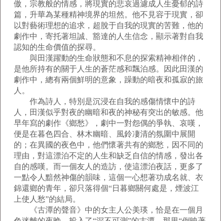
傲，宗教般的情感，將現實的悲哀過濾成人生憂郁的詩
篇，升華為某種精神境界的坦然。他不見容于現實，卻
以對藝術理想的追求，超脫于自我的現實的苦難，他的
劇作中，寄托著坦誠、豁達的人生信念，顯示著對自我
認知的生命價值的探尋。
與田漢躍動的生命狀態和不息的探索精神相伴的，
是他所持有的關于人生的蒼茫感和飄泊感。因此田漢的
劇作中，總有兩個鮮明的意象，躁動的暗夜和孤寂的旅
人。
作為詩人，特別是沉浸在自我的感傷情懷中的詩
人，田漢似乎對夜的幽暗和夜的神秘有突出的敏感。他
早年寫的劇作《鄉愁》，劇中一對怨偶的爭執、哀嘆，
便是在暮色四合、林木幽暗、風鈴凄清的氛圍中展開
的；在異國的夜色中，他們懷著共有的鄉愁，因不同的
理由，對這漂泊不定的人生和缺乏自信的情感，發出各
自的感嘆。而一個友人的造訪，使這漂泊夜話，更多了
一點令人黯然神傷的韻味，這個一心想著功成名就、衣
錦還鄉的青年，卻只落得個“日暮鄉關何處是，煙波江
上使人愁”的結局。
《古潭的聲音》中的女主人公美瑛，恰是在一個月
色迷離的夜晚，投入了“深不可測”的古潭。那里“倒映著