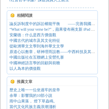
相關閱讀
論反訴制度中的訴訟權能平衡 ——完善我國反訴制度的一個新視角
“What will your verse be?”，蘋果發布兩支新 iPad Air 廣告
安蘭德：什么是西方價值觀
中國古代的城市及其文化特征
從歐洲華文文學到海外華文文學
原道心以敷章，研神理而設教——中西科技及其哲學與文化基礎的差異
中國出版社在互聯網上安營扎寨
中國神經語言學的回顧與前瞻
以人為本的價值觀
推薦文章
歷史上唯一一位坐過牢的皇帝
余華：影響我的10部小說
雨中山果落， 燈下草蟲鳴。
當代文化民族主義浪潮淺析