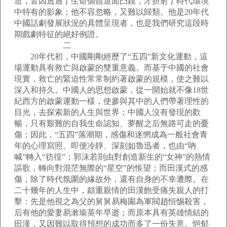
造，皆因透過了生命個體這面凸鏡，才折射了時代環境
中特有的影象；他不容忽略，又難以歸類。他是20年代
中國話劇發展狀況的具體呈現者，也是我們研究這段時
期戲劇特征的絕好例證。
二
20年代初，中國剛剛經歷了“五四”新文化運動，這
場運動具有救亡與啟蒙的雙重意義。而基于中國的社會
現實，救亡的緊迫性常常制約著啟蒙的規模，使之難以
深入和持久。中國人的思想啟蒙，從一開始就不像18世
紀西方的啟蒙運動一樣，使參與其中的人們帶著理性的
目光，去探索新的人生與世界；中國人沒有發現的歡
暢，只有艱難的自我生命認知、夢醒之后無路可走的憂
傷；因此，“五四”落潮期，感傷和迷惘成為一般社會青
年的心理寫照。即便冷靜、深刻如魯迅者，也由“吶
喊”轉入“彷徨”；郭沫若則由對創造新生的“女神”的熱情
謳歌，轉向對混茫無際的“星空”的悵望；而田漢式的感
傷，除了時代氛圍的緣故外，還有自身的不幸遭際。在
二十幾年的人生中，頗重親情的田漢飽受痛失親人的打
擊：先是他視之為父的舅舅易梅園為軍閥趙恒惕殺害，
后有他的愛妻易漱瑜英年早逝；而原本具有英雄情結的
田漢，又因難以取得預想的成功而多了一份失意。悒郁