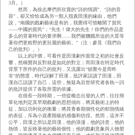
3月。）
然而，為徐志摩們所欣賞的“詩的情調”、“詩的音
容”，卻又恰恰成為另一類人指責田漢的緣由，他們
說，“南國的戲劇藝術是有的，我覺得可惜離開了貧民
——中國的貧民”；“先生！偉大的先生！你們的作品是
多么的背著時代的要求啊……我們被饑餓所迫的大眾等
著你們更粗野的更壯麗的藝術。”（注：參見《我們自
己的批判》。）
以上的評價，可看作是田漢劇作面世之初的社會反
響，然稱贊與反對就是如此的對立；而田漢在特定時代
背景下所作的自己的批判，又流露出“頓覺今是而昨
非”的態度，時代誤解了田漢，批評家誤讀了田漢，田
漢自己誤讀了自己，這些，無疑為后世研究者各執一詞
的批評提供了各取所需的依據。
在很長一段時期，一些從概念出發的人們，往往簡
單化地判定其早期戲劇的思想傾向，將其藝術上的特
征，加以功利化的衡量；將其青春期個性化的郁熱情緒
的表征，斥為小資產階級的感傷和彷徨。然而，這并不
公平，田漢之所以是田漢，他的浪漫，他的詩意，他的
熱情，皆反映著他的藝術個性；他的戲劇意象與人物塑