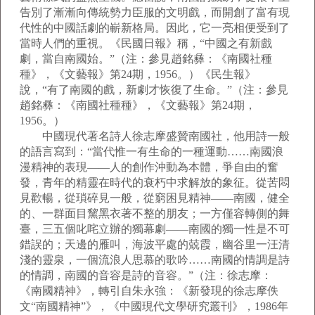
告別了漸漸向傳統勢力臣服的文明戲，而開創了富有現
代性的中國話劇的嶄新格局。因此，它一亮相便受到了
當時人們的重視。《民國日報》稱，“中國之有新戲
劇，當自南國始。”（注：參見趙銘彝：《南國社種
種》，《文藝報》第24期，1956。）《民生報》
說，“有了南國的戲，新劇才恢復了生命。”（注：參見
趙銘彝：《南國社種種》，《文藝報》第24期，
1956。）
中國現代著名詩人徐志摩盛贊南國社，他用詩一般
的語言寫到：“當代惟一有生命的一種運動……南國浪
漫精神的表現——人的創作沖動為本體，爭自由的奮
發，青年的精靈在時代的衰朽中求解放的象征。從苦悶
見歡暢，從瑣碎見一般，從窮困見精神——南國，健全
的、一群面目黧黑衣著不整的朋友；一方僅容轉側的舞
臺，三五個叱咤立辦的獨幕劇——南國的獨一性是不可
錯誤的；天邊的雁叫，海波平處的兢霞，幽谷里一汪清
淺的靈泉，一個流浪人思慕的歌吟……南國的情調是詩
的情調，南國的音容是詩的音容。”（注：徐志摩：
《南國精神》，轉引自朱永強：《新發現的徐志摩佚
文“南國精神”》，《中國現代文學研究叢刊》，1986年