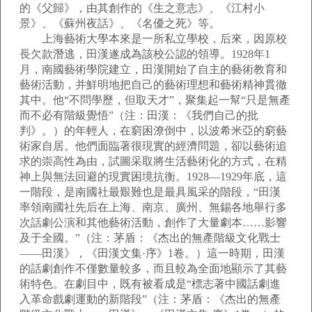
的《父歸》，由其創作的《生之意志》、《江村小
景》、《蘇州夜話》、《名優之死》等。
上海藝術大學本來是一所私立學校，后來，因原校
長欠款潛逃，田漢遂成為該校公認的領導。1928年1
月，南國藝術學院建立，田漢開始了自主的藝術教育和
藝術活動，并鮮明地把自己的藝術理想和藝術精神貫徹
其中。他“不問學歷，但取天才”，聚集起一幫“只是無產
而不必有階級覺悟”（注：田漢：《我們自己的批
判》。）的年輕人，在窮困潦倒中，以波希米亞的窮藝
術家自居。他們面臨著很現實的經濟問題，卻以藝術追
求的崇高性為由，試圖采取將生活藝術化的方式，在精
神上與無法回避的現實困境抗衡。1928—1929年底，這
一階段，是南國社最艱難也是最具風采的階段，“田漢
率領南國社先后在上海、南京、廣州、無錫各地舉行多
次話劇公演和其他藝術活動，創作了大量劇本……影響
及于全國。”（注：茅盾：《杰出的無產階級文化戰士
——田漢》，《田漢文集·序》1卷。）這一時期，田漢
的話劇創作不僅數量較多，而且較為全面地顯示了其藝
術特色。在劇目中，既有被看成是“標志著中國話劇進
入革命戲劇運動的新階段”（注：茅盾：《杰出的無產