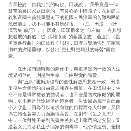
自我檢討、自我批判的時候。田漢說，“我畢竟是一個
貧苦的農民家庭出身的、有良心的中國孩子，在封建主
義和帝國主義雙重壓迫下的祖國人民深重的苦難和民族
危機前面，我不可能不有所醒悟。”（注：田漢：《田
漢選集·前記》。）因此，田漢后來之“向左轉”，有其思
想發展的必然，從“英雄懷漢”的報國之志，過渡到《義
勇軍進行曲》的民族救亡思想，田漢自覺地告別了南國
湖畔的夕陽垂柳，以發出“更粗野更雄壯的啼聲”而自
豪。
四
在田漢南國時期的劇作中，與追求靈肉一致的人生
境界相伴的，則是對生命、自由與愛的謳歌。
與“五四”運動所倡導的個性解放思想相一致，田漢
重視生命個體的自由意志和存在價值。在田漢眼中，生
命不應是綱常禮教的體現者，也不應是舊式家庭的附屬
物，更不應是仕途經濟的追逐者；生命因為屬于自己而
令人欣慰，因為可以追求向往的目標而令人鼓舞，又因
為它體現著美與力而顯得高貴。在劇作《生之意志》
中，一位對兒子感到失望并將其趕出家門的老父親，又
逢著女兒抱著私生子回家的倒霉事，他心情沮喪、羞憤