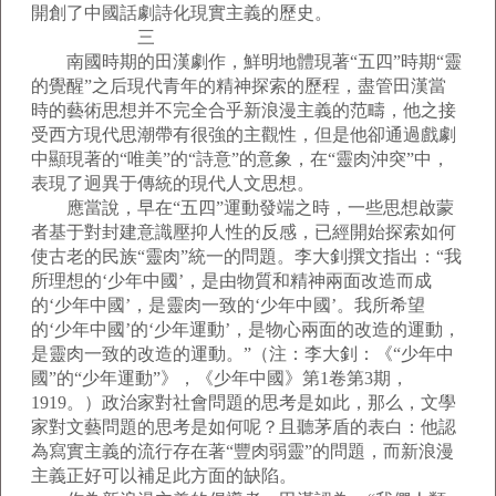
開創了中國話劇詩化現實主義的歷史。
三
南國時期的田漢劇作，鮮明地體現著“五四”時期“靈
的覺醒”之后現代青年的精神探索的歷程，盡管田漢當
時的藝術思想并不完全合乎新浪漫主義的范疇，他之接
受西方現代思潮帶有很強的主觀性，但是他卻通過戲劇
中顯現著的“唯美”的“詩意”的意象，在“靈肉沖突”中，
表現了迥異于傳統的現代人文思想。
應當說，早在“五四”運動發端之時，一些思想啟蒙
者基于對封建意識壓抑人性的反感，已經開始探索如何
使古老的民族“靈肉”統一的問題。李大釗撰文指出：“我
所理想的‘少年中國’，是由物質和精神兩面改造而成
的‘少年中國’，是靈肉一致的‘少年中國’。我所希望
的‘少年中國’的‘少年運動’，是物心兩面的改造的運動，
是靈肉一致的改造的運動。”（注：李大釗：《“少年中
國”的“少年運動”》，《少年中國》第1卷第3期，
1919。）政治家對社會問題的思考是如此，那么，文學
家對文藝問題的思考是如何呢？且聽茅盾的表白：他認
為寫實主義的流行存在著“豐肉弱靈”的問題，而新浪漫
主義正好可以補足此方面的缺陷。