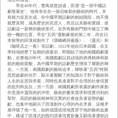
早在40年代，曹禺就曾說過，田漢“是一部中國話
劇發展史”。他有幸生在一個召喚新的藝術的時代，并
有能力促其生成。在中國早期話劇的創始階段，他不僅
親歷其間，成為歷史的見證人，而且以其藝術實踐，使
話劇這一新興的藝術形式，在所有藝術門類中確立了獨
樹一幟的位置。早在“五四”運動爆發的第二年，尚在日
本留學的田漢就創作了《環峨嶙與薔薇》、《靈光》和
《咖啡店之一夜》等話劇，1922年他自日本歸國，在文
學領域經歷了短期的摸索后，即開始了他的南國戲劇運
動，在整個20年代，南國戲劇以其頑強的拼搏精神和新
銳的藝術面貌，為中國早期的話劇歷史增添了耀眼的輝
光。一方面，南國戲劇的藝術追求，輝映著“五四”時期
思想啟蒙的光芒，顯示著覺醒了的知識分子對于藝術與
人生的反思與求索，同時也表達著對不合理的社會現實
的批判和反抗；另一方面，南國戲劇所表露的劇作家創
作意識中靈與肉的沖突、藝術的審美需求和現實功利的
掣肘、高蹈的藝術精神與沉實的社會改良者姿態的齟
齬，也集中地顯示了田漢創作心理的內在矛盾，這種矛
盾伴隨了他一生，始終或隱或現地貫穿于他的藝術血脈
中，構成了田漢式的既印證著現實影像又顯現著濃郁詩