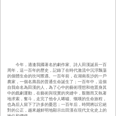
今年，適逢我國著名的劇作家、詩人田漢誕辰一百
周年，這一百年的歷史，記錄了在時代激流中沉浮飄蕩
的個體生命的坎坷際遇。一百年前，在湖南長沙的一戶
農家，一個名壽昌的普通生命誕生了；一百年中，這個
自我命名為田漢的人，為了心中的藝術理想和他置身其
中的戲劇運動，在藝術與現實的夾縫中，艱難而又執著
地求索，奮斗，走完了他令人唏噓、慨嘆的生命旅程，
也為后人留下了許多的憂思；一百年后，時間將以它絕
對的公正，越來越鮮明地顯示出田漢在現代文化史上的
地位和價值。