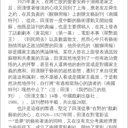
1925年夏天，在將亡故的愛妻安葬于湖南老家之
后，田漢懷著慘淡的心境又回到了上海，應老友左舜生
之約，在其負責的《醒獅周報》上創辦文藝副刊《南國
特刊》。從此，田漢曾一度中斷的藝術運動又開始復
蘇，他既是該刊的責編，也是主要撰稿人，在其上發表
了話劇劇本《黃花崗》（第一幕），電影本事《翠艷親
王》、《到民間去》以及數篇散文。然而心中只有藝術
熱情而缺乏政治閱歷的田漢，他所依托的《醒獅周報》
卻是國家主義的輿論陣地。某些人曾在上面發表過詆毀
蘇聯和共產黨的言論，田漢當然地受到了一些有政治覺
悟的人的抨擊，甚至有人還將他的創作當成是對國家主
義的應和。田漢關于藝術的超然姿態，遭到了來自現實
的逼迫和諷刺，他不愿被人看成是國家主義派，于是毅
然決然地停刊，自行將“有過相當熱心的讀者的《南國
特刊》嘎然中止了”（注：田漢：《我們自己的批
判》，《田漢文集》14卷，中國戲劇出版社，
1986。）。該刊歷時半載，共出版28期。
也許是這樣的際遇，堅定了田漢從事“在野的”戲劇
藝術的決心，在1926—1927年間，田漢在對電影這
一“造夢”的藝術著迷的同時，又在沒有充分考慮經濟實
力的前提下，成立了南國電影劇社，開始了電影《到民