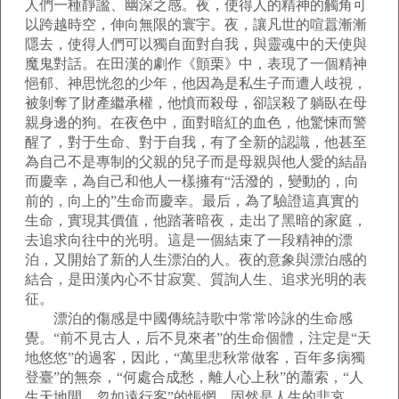
人們一種靜謐、幽深之感。夜，使得人的精神的觸角可
以跨越時空，伸向無限的寰宇。夜，讓凡世的喧囂漸漸
隱去，使得人們可以獨自面對自我，與靈魂中的天使與
魔鬼對話。在田漢的劇作《顫栗》中，表現了一個精神
悒郁、神思恍忽的少年，他因為是私生子而遭人歧視，
被剝奪了財產繼承權，他憤而殺母，卻誤殺了躺臥在母
親身邊的狗。在夜色中，面對暗紅的血色，他驚悚而警
醒了，對于生命、對于自我，有了全新的認識，他甚至
為自己不是專制的父親的兒子而是母親與他人愛的結晶
而慶幸，為自己和他人一樣擁有“活潑的，變動的，向
前的，向上的”生命而慶幸。最后，為了驗證這真實的
生命，實現其價值，他踏著暗夜，走出了黑暗的家庭，
去追求向往中的光明。這是一個結束了一段精神的漂
泊，又開始了新的人生漂泊的人。夜的意象與漂泊感的
結合，是田漢內心不甘寂寞、質詢人生、追求光明的表
征。
漂泊的傷感是中國傳統詩歌中常常吟詠的生命感
覺。“前不見古人，后不見來者”的生命個體，注定是“天
地悠悠”的過客，因此，“萬里悲秋常做客，百年多病獨
登臺”的無奈，“何處合成愁，離人心上秋”的蕭索，“人
生天地間，忽如遠行客”的悵惘，固然是人生的悲哀，