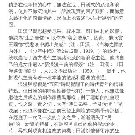
積淤在他年輕的心中，無法宣泄，田漢式的頑強和浪
漫，使其不愿沉湎其中，訴說現實的困苦艱難，而愿意
以藝術化的感傷情緒，形而上地表述“人生行路難”的問
題。
田漢早期思想受尼采、叔本華、廚川白村的影響，
他認為“生之苦惱”可以作為“美之源泉”，因此，他欣賞
王爾德“從悲哀中認出美感”（注：田漢：《白梅之園的
內外》，《少年中國》第2卷12期，1919。）的藝術，
鼓吹囊括了西方現代主義諸流派的新浪漫主義。他將自
己的處女作冠以“新浪漫主義的標簽”（注：田漢：《田
漢選集·前記》，人民文學出版社，1959。），似乎，他
對現代主義有著一種本能的敏感和靈魂的溝通。
浪漫與感傷是“五四”時期覺醒了的時代青年的情緒
特點。但田漢的獨特個性卻使他有別于他人，他無法像
繼他之后成名的劇作家曹禺那樣，對于黑暗的社會現
實，恨之深，責之切，大有“時日曷喪，予及汝偕亡”的
決絕；他也不像在他之前已登上劇壇的歐陽予倩那樣，
在經歷了一次又一次的奔突之后，漸漸消失了“另
類”的、新銳的特征，在調整著自己的藝術觀念的同
時，尋找與現實相適應的契機；田漢以他藝術家的狂