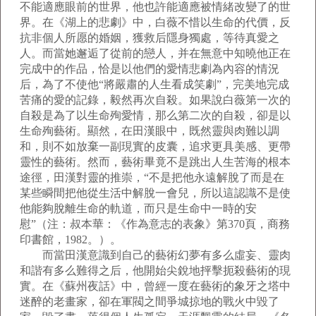
不能適應眼前的世界，他也許能適應被情緒改變了的世
界。在《湖上的悲劇》中，白薇不惜以生命的代價，反
抗非個人所愿的婚姻，獲救后隱身獨處，等待真愛之
人。而當她邂逅了從前的戀人，并在無意中知曉他正在
完成中的作品，恰是以他們的愛情悲劇為內容的情況
后，為了不使他“將嚴肅的人生看成笑劇”，完美地完成
苦痛的愛的記錄，毅然再次自殺。如果說白薇第一次的
自殺是為了以生命殉愛情，那么第二次的自殺，卻是以
生命殉藝術。顯然，在田漢眼中，既然靈與肉難以調
和，則不如放棄一副現實的皮囊，追求更具美感、更帶
靈性的藝術。然而，藝術畢竟不是跳出人生苦海的根本
途徑，田漢對靈的推崇，“不是把他永遠解脫了而是在
某些瞬間把他從生活中解脫一會兒，所以這認識不是使
他能夠脫離生命的軌道，而只是生命中一時的安
慰”（注：叔本華：《作為意志的表象》第370頁，商務
印書館，1982。）。
而當田漢意識到自己的藝術幻夢有多么虛妄、靈肉
和諧有多么難得之后，他開始尖銳地抨擊扼殺藝術的現
實。在《蘇州夜話》中，曾經一度在藝術的象牙之塔中
迷醉的老畫家，卻在軍閥之間爭城掠地的戰火中毀了