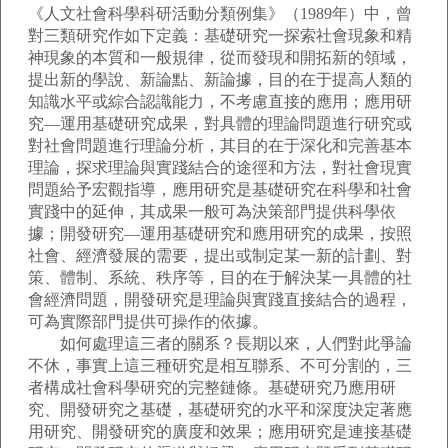
《人文社會科學科研活動分類例集》（1989年）中，曾
對三類研究作如下定義：基礎研究一探索社會現象和精
神現象的本質和一般規律，從而發現和開拓新的領域，
提出新的學說、新論點、新論據，目的在于提高人類的
知識水平或綜合認識能力，不考慮直接的應用；應用研
究—運用基礎研究成果，對具體的理論問題進行研究或
對社會問題進行理論分析，其目的在于深化和完善基本
理論，探求理論與實踐結合的途徑和方法，對社會現實
問題給予宏觀指導，應用研究是基礎研究在科學和社會
實踐中的延伸，其成果一般可為決策部門提供科學依
據；開發研究—運用基礎研究和應用研究的成果，按照
社會、經濟發展的需要，提出或制定某一新的計劃、對
策、體制、系統、秩序等，目的在于解決某一具體的社
會經濟問題，開發研究是理論與實踐直接結合的過程，
可為實際部門提供可操作的依據。
如何處理這三者的關系？長期以來，人們對此爭論
不休，事實上這三種研究是相互聯系、不可分割的，三
者構成社會科學研究的完整鏈條。基礎研究乃應用研
究、開發研究之基礎，基礎研究的水平和深度決定著應
用研究、開發研究的廣度和效果；應用研究是連接基礎