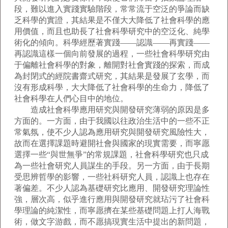
段，難以進入實踐實驗階段，常常流于空泛的爭論而缺
乏科學的實證，其結果是不僅大大降低了社會科學的應
用價值，而且也助長了社會科學研究中的空泛化、純學
術化的傾向。科學經歷著實踐——認識——再實踐——
再認識這樣一個向前發展的過程，一些社會科學研究由
于偏離社會科學的對象，離開對社會實踐的探索，而成
為封閉式的經院書齋式研究，其結果是發展了玄學，而
沒有形成科學，大大降低了社會科學的生命力，降低了
社會科學在人們心目中的地位。
造成社會科學應用研究與開發研究薄弱的原因是多
方面的。一方面，由于我國以往政治生活中的一些不正
常氣氛，使不少人認為應用研究與開發研究風險性大，
故而在選擇課題時避開社會與國家的現實需要，而寧愿
選擇一些“與世無爭”的常規課題，社會科學研究也只成
為一些社會研究人員謀生的手段。另一方面，由于長期
受思辨哲學的影響，一些社科研究人員，認識上也存在
著偏差。不少人認為基礎研究比應用、開發研究理論性
強，層次高，似乎進行應用與開發研究就玷污了社會科
學理論的純潔性，而寧愿擠在某些基礎問題上打人海戰
術，做文字游戲，而不愿搞現實生活中提出的新問題，