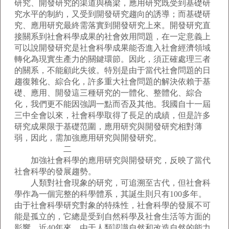
研究、開發研究的渠道與橋梁，應用研究既受到基礎研
究水平的制約，又受到開發研究趨向的誘導；而基礎研
究、應用研究最終需落實到開發研究上來。開發研究直
接關系到社會科學成果的社會效用問題，在一定意義上
可以說開發研究是社會科學成果能否進入社會經濟領域
轉化為現實生產力的關鍵環節。因此，須正確處理三者
的關系，不能顧此失彼。特別是由于當代社會問題的日
趨復雜化、綜合化，許多重大社會問題的解決依賴于基
礎、應用、開發這三種研究的一體化、整體化、綜合
化，我們更不能因強調一點而否及其他。我國自十一屆
三中全會以來，社會科學取得了長足的成績，但是許多
研究成果限于基礎范圍，應用研究與開發研究相對薄
弱，因此，需加強應用研究與開發研究。
二
加強社會科學的應用研究與開發研究，反映了當代
社會科學的發展趨勢。
人類對社會現象的研究，可追溯至古代，但社會科
學作為一個完整的科學體系，其誕生則只有100多年。
由于社會科學研究對象的特殊性，社會科學的發展不可
能是孤立的，它總是受到自然科學及社會生活等方面的
影響。近40年來，由于人類認識自然和改造自然的能力