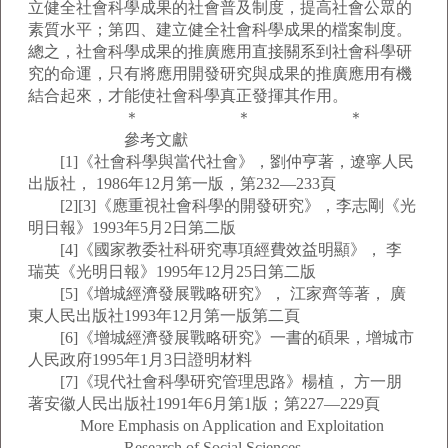
立健全社會科學成果的社會普及制度，提高社會公眾的
素質水平；第四、建立健全社會科學成果的檔案制度。
總之，社會科學成果的推廣應用直接關系到社會科學研
究的命運，只有將應用開發研究與成果的推廣應用有機
結合起來，才能使社會科學真正發揮其作用。
＊ ＊ ＊
參考文獻
[1]《社會科學與當代社會》，劉仲亨著，遼寧人民
出版社， 1986年12月第一版，第232—233頁
[2][3]《應重視社會科學的開發研究》，李志剛《光
明日報》1993年5月2日第二版
[4]《國家教委社科研究專項經費效益明顯》， 李
瑞英《光明日報》1995年12月25日第二版
[5]《增城經濟發展戰略研究》， 江家齊等著， 廣
東人民出版社1993年12月第一版第二頁
[6]《增城經濟發展戰略研究》一書的碩果，增城市
人民政府1995年1月3日證明材料
[7]《現代社會科學研究管理思路》楊植， 方一朋
著安徽人民出版社1991年6月第1版；第227—229頁
More Emphasis on Application and Exploitation
Research of Social Sciences