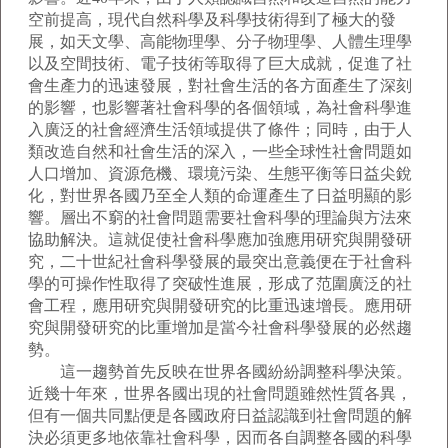
空前提高，現代自然科學及科學技術得到了極大的發
展，如天文學、高能物理學、分子物理學、人體生理學
以及空間技術、電子技術等取得了巨大成就，促進了社
會生產力的迅速發展，對社會生活的各方面產生了深刻
的影響，也影響著社會科學的各個領域，為社會科學進
入廣泛的社會經濟生活領域提供了條件；同時，由于人
類改造自然和社會生活的深入，一些全球性社會問題如
人口增加、資源危機、環境污染、生態平衡等日益尖銳
化，對世界各國乃至全人類的命運產生了日益明顯的影
響。層出不窮的社會問題需要社會科學的理論與方法來
協助解決。這就促使社會科學應加強應用研究與開發研
究，二十世紀社會科學發展的最突出意義便在于社會科
學的可操作性取得了突破性進展，形成了范圍廣泛的社
會工程，應用研究與開發研究的比重迅速增長。應用研
究與開發研究的比重增加是當今社會科學發展的必然趨
勢。
這一趨勢首先反映在世界各國紛紛調整科學決策。
近幾十年來，世界各國出現的社會問題雖然性質各異，
但有一個共同點便是各國政府日益認識到社會問題的解
決必須更多地依靠社會科學，因而各自調整各國的科學