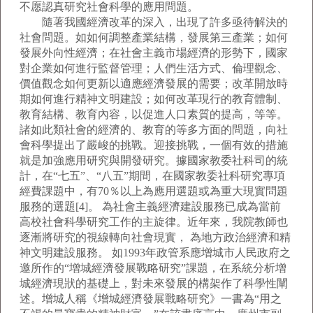
不愿認真研究社會科學的應用問題。
隨著我國經濟改革的深入，出現了許多亟待解決的
社會問題。如如何調整產業結構，發展第三產業；如何
發展外向性經濟；在社會主義市場經濟的形勢下，國家
對企業如何進行監督管理；人們生活方式、倫理觀念、
價值觀念如何更新以適應經濟發展的需要；改革開放時
期如何進行精神文明建設；如何改革現行的教育體制、
教育結構、教育內容，以促進人口素質的提高，等等。
諸如此類社會的經濟的、教育的等多方面的問題，向社
會科學提出了嚴峻的挑戰。迎接挑戰，一個有效的措施
就是加強應用研究與開發研究。據國家教委社科司的統
計，在“七五”、“八五”期間，在國家教委社科研究專項
經費課題中，有70％以上為應用選題或為重大現實問題
服務的選題[4]。 為社會主義經濟建設服務已成為當前
高校社會科學研究工作的主旋律。近年來，我院教師也
逐漸將研究的視線轉向社會現實， 為地方政治經濟和精
神文明建設服務。 如1993年政管系應增城市人民政府之
邀所作的“增城經濟發展戰略研究”課題，在系統分析增
城經濟現狀的基礎上，對未來發展的構架作了科學性闡
述。增城人稱《增城經濟發展戰略研究》一書為“用之