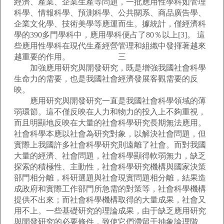
經濟、產業、企業生產等問題，一批應用性學科如管理
科學、情報科學、預測科學、公共關系、商品廣告學、
企業文化學、技術美學等應運而生。據統計，僅經濟科
學的390多門學科中，應用學科便占了80％以上[3]。 這
些應用性學科在現代生產經營管理和組織中發揮著越來
越重要的作用。 三
加強應用研究與開發研究，既是增強我國社會科學
生命力的需要，也是我國社會經濟發展客觀需要的反
映。
應用研究與開發研究一直是我國社會科學領域的薄
弱環節。這不僅反映在人力和物力的投入上不夠重視，
而且明顯地反映在大量的社會科學研究長期無法應用。
社會科學本應以社會為研究對象，以解決社會問題，但
實際上我國許多社會科學研究則遠離了社會。而對我國
大量的經濟、社會問題，社會科學顯得軟弱無力，缺乏
探索的積極性、主動性，社會科學研究機構與國家決策
部門相分離，科研選題與社會現實問題相分離，結果造
成政府和實際工作部門所急需的對策等，社會科學機構
提供不出來；而社會科學機構取得的大量成果，社會又
用不上。一些基礎研究的理論成果，由于缺乏應用研究
與開發研究的必要條件，致使它們滯留于抽象論理階