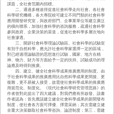
課題，全社會范圍內招標。
二、通過多種途徑促進社會科學走向社會。各社會
科學研究機構，各大專院校可建立不同門類的社會科學
應用開發研究室，與政府部門、企事業單位等建立廣泛
的橫向聯系，加強社會科學的咨詢服務，疏通社會科學
參與政府、企業決策的渠道，促進社會科學多層次地向
社會滲透。
三、開辟社會科學理論試驗區。社會科學的試驗室
有別于自然科學，應允許社會科學家選擇一定的區域，
對已經過理論驗證的思想進行試驗，國家、地方在精
神、物力、財力等方面給予一定的扶持。試驗成功的理
論應及時得到推廣。
四、建立、健全社會科學成果推廣應用的制度。由
于社會科學成果的推廣應用比自然科學成果更間接、更
復雜，更不易被人接受，故需使社會科學成果的推廣應
用規范化、制度化。《現代社會科學研究管理思路》的
作者曾對此提出了四大建議，對我們應有所啟發。該書
作者認為：首先應該建立健全社會科學成果的新聞發布
制度，使社會各方面可擇優、擇需采納；其次需建立健
全重大決策聽取社會科學咨詢、論證制度；第三，需建