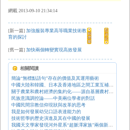
網載 2013-09-10 21:34:14
[新一篇]
加強服裝專業高等職業技術教
育的探討
[舊一篇]
加快兩個轉變實現高效發展
相關閱讀
簡論“無標點語句”存在的價值及其運用藝術
中國大陸和韓國、日本及香港地區之間工業互補與合作
關于農業和農村經濟的集約化——源自基層農村的實踐探索
民族意識調控論——中美兩位學者的對話
中國民間宗教信仰現狀與改革的思考
我是如何發展幼兒口語表達能力的
技術哲學的歷史演進及其在中國的發展
我國天文學家發現河外星系“超脈澤家族”兩個新成員