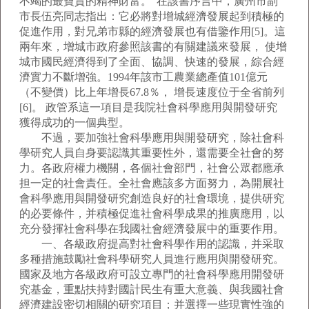
不竭的最寶貴的精神財富。”在該書序言中，廣州市副
市長伍亮同志指出：它必將對增城經濟發展起到積極的
促進作用，對兄弟市縣的經濟發展也有借鑒作用[5]。這
兩年來，增城市政府參照該書的有關建議來發展， 使增
城市國民經濟得到了全面、協調、快速的發展，綜合經
濟實力不斷增強。1994年該市工農業總產值101億元
（不變價）比上年增長67.8％， 增長速度位于全省前列
[6]。 政管系這一項目是我院社會科學應用與開發研究
獲得成功的一個典型。
不過，要加強社會科學應用與開發研究，除社會科
學研究人員自身要認識其重要性外，還需要全社會的努
力。各政府權力機關，各個社會部門，社會公眾都應承
担一定的社會責任。全社會應該多方面努力，為開展社
會科學應用與開發研究創造良好的社會環境，提供研究
的必要條件，并積極促進社會科學成果的推廣應用，以
充分發揮社會科學在我國社會經濟發展中的重要作用。
一、各級政府提高對社會科學作用的認識，并采取
多種措施鼓勵社會科學研究人員進行應用與開發研究。
國家及地方各級政府可設立專門的社會科學應用開發研
究基金，重點扶持對國計民生有重大意義、與我國社會
經濟建設密切相關的研究項目；并選擇一些現實性強的