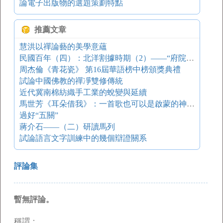
論電子出版物的選題策劃特點
推薦文章
慧洪以禪論藝的美學意蘊
民國百年（四）：北洋割據時期（2）——“府院之爭”與“張勛復辟”
周杰倫《青花瓷》 第16屆華語榜中榜頒獎典禮
試論中國佛教的禪凈雙修傳統
近代冀南棉紡織手工業的蛻變與延續
馬世芳《耳朵借我》：一首歌也可以是啟蒙的神諭 一日一書
過好“五關”
蔣介石——（二）研讀馬列
試論語言文字訓練中的幾個辯證關系
評論集
暫無評論。
稱謂：