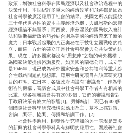
政策，增強社會科學在國民經濟以及社會政治過程中的
決策作用。本世紀許多重大的經濟改革和飛躍都是因為
社會科學被廣泛應用于社會的結果。美國之所以能擺脫
三十年代世界性的資本主義經濟危機，與凱恩斯的宏觀
經濟理論不無關系；而西蒙、庫茲涅茨的國民收入會計
法和羅斯福新政的巧妙結合則為美國的經濟帶來了新的
魔力；日本戰后起飛的真正奧秘在于技術立國戰略的確
立，而這一方針的確立正是社會科學參與公共決策的結
果。現在，許多國家都沒有“思想庫”之類的研究機構，
為國家決策提供咨詢服務。如美國的蘭德公司，成立于
是1946年，現已成為研究國家安全和公共福利等重大綜
合性戰略問題的思想庫。應用性研究項目占該庫研究項
目的47％。在日本，各級政府均設有“審議會”，作為學
術咨詢機構，審議會成員中社會科學工作者占有相當的
比重。現各種審議會共有200多個，它們的審議報告對
于政府決策有較大的影響[1]。另據統計，現已有400多
個國際社會科學研究機構以應用為主，基本上搞對策、
咨詢、調研、協調、傳播和培訓工作。[2]
社會科學應用、開發性研究增加的另一表現是眾多
的新興的社會科學學科具有鮮明的應用性。圍繞著社會