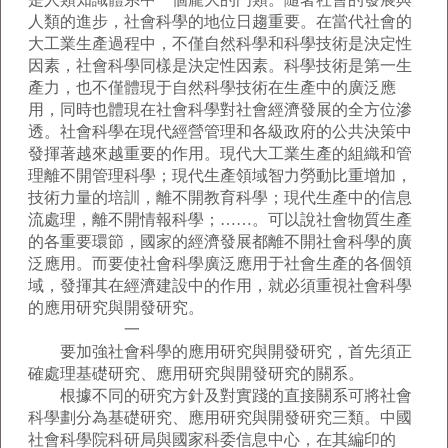
人類的進步，社會科學的地位日趨重要。在當代社會的
大工業生產過程中，不僅自然科學和科學技術是決定性
因素，社會科學同樣是決定性因素。科學技術是第一生
產力，也不僅體現于自然科學技術在生產中的廣泛應
用，同時也體現在社會科學對社會經濟發展的全方位滲
透。社會科學在現代經營管理和各級政府的公共決策中
發揮著越來越重要的作用。現代大工業生產的組織和管
理離不開管理科學；現代生產領域智力勞動比重增加，
技術力量的培訓，離不開教育科學；現代生產中的信息
流處理，離不開情報科學；……。可以說社會物質生產
的各重要環節，國家的經濟發展都離不開社會科學的廣
泛應用。而要使社會科學廣泛應用于社會生產的各個領
域，發揮其在經濟建設中的作用，就必須重視社會科學
的應用研究與開發研究。
一
要加強社會科學的應用研究與開發研究，首先須正
確處理基礎研究、應用研究與開發研究的關系。
根據不同的研究方針及對實踐的直接關系可將社會
科學劃分為基礎研究、應用研究與開發研究三類。中國
社會科學院科研局與國家科委信息中心，在其編印的