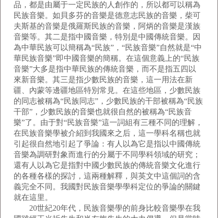
品，都是由屬于一定民族的人創作的，所以都可以稱為
民族音樂。如貝多芬的音樂是德意志民族的音樂，柴可
夫斯基的音樂是俄羅斯民族的音樂，阿炳的音樂是漢族
音樂等。其二是指中國音樂，特別是中國傳統音樂。因
為中華民族可以簡稱為“民族”，“民族音樂”自然就是“中
華民族音樂”即中國音樂的簡稱。在這個意義上的“民族
音樂”大多是指中華民族的傳統音樂，而不是指五四以
來新音樂。其三是指少數民族的音樂，這一用法在新
疆、內蒙等邊疆地區特別常見。在這些地區，少數民族
的同志被稱為“民族同志”，少數民族的干部被稱為“民族
干部”，少數民族的音樂也就很自然的被稱為“民族音
樂”了。由于對“民族音樂”這一詞組有三種不同的理解，
在民族音樂學被介紹到我國來之后，這一學科名稱也就
引起很自然地引起了爭論：有人以為它是指以中國傳統
音樂為調研對象而進行的分屬于不同學科領域的研究；
還有人以為它是指對中國少數民族的傳統音樂文化進行
的各種各樣的探討，這兩種解釋，與英文中這個詞的含
義完全不同。我國對民族音樂學學科定位的爭論的關鍵
就在這里。
20世紀20年代，民族音樂學的前身比較音樂學在我