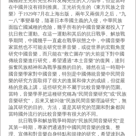
國雖經王光祈先生和肖友梅先生的大力倡導，但是當時
在中國并沒有得到推廣。王光祈先生的《東方民族之音
樂》于1929年7月在上海出版， 兩年又兩個月之后，“九
一八”事變暴發，隨著日本帝國主義的入侵，中華民族
面臨亡國滅種的危險，幾乎所有的中國音樂家都投入了
抗日救亡運動。在這一運動和其后的抗日戰爭、解放戰
爭期間，中國幾乎一直處在戰爭狀態之中，中國音樂學
家當然也不可能去研究世界音樂，或從世界的宏觀角度
研究中國音樂，而只能在“救亡圖存”的大前提下對中國
傳統音樂進行研究，希望通過“本土音樂”的復興，達到
振奮民族精神和為戰爭服務的目的。雖然在這一時期中
國音樂學家對中國音樂，特別是中國傳統音樂中民間音
樂的研究方面取得了很大的進展和偉大的成績，但從嚴
格的意義上講，這些研究并不屬于比較音樂學的范圍。
當時，音樂學界把這種研究稱為“民間音樂研究”或“民族
音樂研究”，后來又被叫做“民族民間音樂理論研究”，無
論其研究的目的、方法，還是其研究的范圍和對象都與
當時國外流行的比較音樂學有很大的不同。
抗日戰爭和解放戰爭時期的“民族民間音樂研究”是
其第一時期，專家們通過對中國民間音樂的搜集、整
理、宣傳和對音樂自身特點和規律的研究，希望達到為