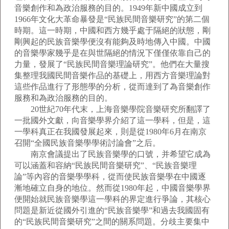
音樂創作和為政治服務的目的。1949年新中國成立到
1966年文化大革命暴發是“民族民間音樂研究”的第二個
時期。這一時期，中國和西方幾乎處于隔絕的狀態，剛
剛興起的民族音樂學便沒有能夠及時地傳入中國。中國
的音樂學家幾乎是在與世隔絕的情況下僅僅依靠自己的
力量，發展了“民族民間音樂理論研究”。他們在大量搜
集整理我國民間音樂作品的基礎上，用西方音樂理論對
這些作品進行了形態學的分析，從而達到了為音樂創作
服務和為政治服務的目的。
20世紀70年代末，上海音樂學院音樂研究所翻譯了
一批國外文獻，向音樂學界介紹了這一學科，但是，這
一學科真正在我國發展起來，則是從1980年6月在南京
召開“全國民族音樂學學術討論會”之后。
南京會議提出了民族音樂學的口號，并希望它成為
可以涵蓋和容納“民族民間音樂研究”、“民族音樂理
論”等內容的音樂學學科，從而使民族音樂學在中國逐
漸地確立自身的地位。然而從1980年起，中國音樂學界
便開始就民族音樂學這一學科的界定進行爭論，其核心
問題是新近從國外引進的“民族音樂學”和過去我國固有
的“民族民間音樂研究”之間的關系問題。分歧主要集中