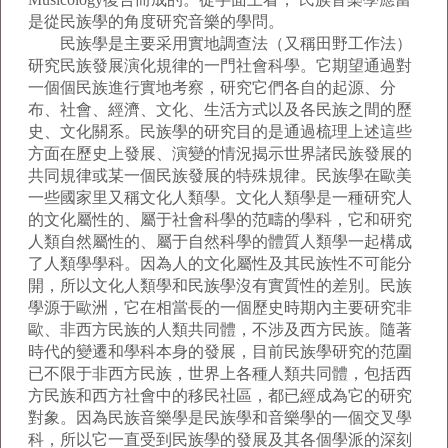
是從民族學的角度研究音樂的學問。
民族學是主要采用實地調查法（又稱田野工作法）
研究民族發展演化規律的一門社會科學。它期望通過對
一個個民族進行實地考察，研究它們各自的起源、分
布、社會、經濟、文化、生活方式以及各民族之間的歷
史、文化關系。民族學的研究目的是通過梳理上述這些
方面在歷史上發展、演變的情況揭示世界諸民族發展的
共同規律或某一個民族發展的特殊規律。民族學在歐美
一些國家里又稱文化人類學。文化人類學是一種研究人
的文化屬性的、屬于社會科學的范疇的學科，它和研究
人類自然屬性的、屬于自然科學的體質人類學一起構成
了人類學學科。因為人的文化屬性及其民族性不可能分
開，所以文化人類學和民族學沒有實質性的差別。民族
學源于歐洲，它在相當長的一個歷史時期內主要研究非
歐、非西方民族的人類共同體，不涉及西方民族。隨著
時代的變遷和學科本身的發展，目前民族學研究的范圍
已不限于非西方民族，世界上各種人類共同體，包括西
方民族和西方社會中的移民社區，都已經成為它的研究
對象。因為民族音樂學是民族學和音樂學的一個交叉學
科，所以它一直受到民族學的發展及其各個學派的深刻