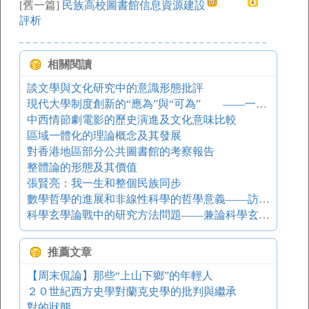
[舊一篇]
民族高校圖書館信息資源建設
評析
相關閱讀
談文學與文化研究中的意識形態批評
現代大學制度創新的“應為”與“可為” ——一流大學建設的題中應有之義
中西情節劇電影的歷史演進及文化意味比較
區域一體化的理論概念及其發展
對香港地區部分公共圖書館的考察報告
整體論的形態及其價值
張賢亮：我一生和整個民族同步
數學哲學的進展和非線性科學的哲學意義——訪林夏水研究員
科學玄學論戰中的研究方法問題——兼論科學玄學論戰在中國現代哲學史中的地位
推薦文章
【周末侃論】那些“上山下鄉”的年輕人
２０世紀西方史學對蘭克史學的批判與繼承
對的狀態