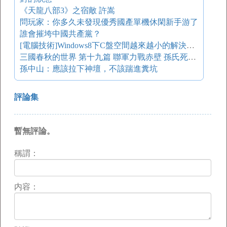
《天龍八部3》之宿敵 許嵩
問玩家：你多久未發現優秀國產單機休閑新手游了
誰會摧垮中國共產黨？
[電腦技術]Windows8下C盤空間越來越小的解決辦法
三國春秋的世界 第十九篇 聯軍力戰赤壁 孫氏死守建業
孫中山：應該拉下神壇，不該踹進糞坑
評論集
暫無評論。
稱謂：
内容：