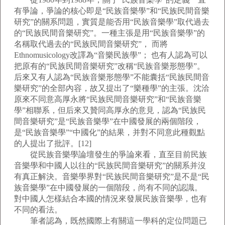
有爭論，爭論的核心即是“民族音樂學”和“民族民間音樂
研究”的關系問題，實質是能否用“民族音樂學”取代過去
的“民族民間音樂研究”。一種主張是用“民族音樂學”的
名稱取代過去的“民族民間音樂研究”， 而將
Ethnomusicology改譯為“音樂民族學”； 也有人認為可以
把原有的“民族民間音樂研究”改稱“民族音樂形態學”。
后來又有人認為“民族音樂形態學”不能囊括“民族民間音
樂研究”的全部內容，故又提出了“樂種學”的主張。沈洽
原來不同意高厚永將“民族民間音樂研究”和“民族音樂
學”相聯系，但后來又贊同高厚永的意見，認為“民族民
間音樂研究”是“民族音樂學”在中國發展的兩個階段，
是“民族音樂學”“中國化”的結果，并對不同意此種觀點
的人提出了批評。[12]
從民族音樂學論壇發生的爭論來看，直至目前民族
音樂學和中國人以往的“民族民間音樂研究”的關系并沒
有真正解決。音樂學界對“民族民間音樂研究”是不是“民
族音樂學”在中國發展的一個階段，尚有不同的認識。
對中國人怎樣結合本國的情況來發展民族音樂學，也有
不同的看法。
筆者認為，既然國際上有關這一學科的定位問題已