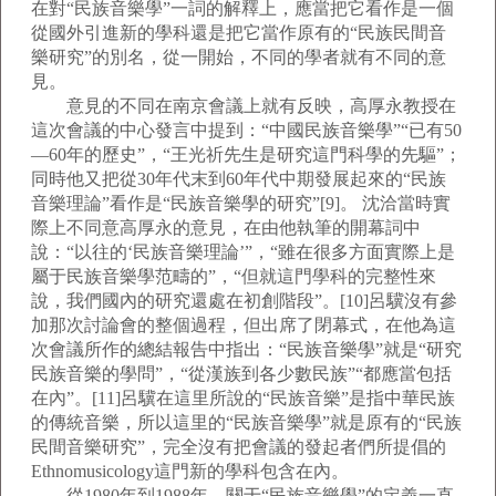
在對“民族音樂學”一詞的解釋上，應當把它看作是一個
從國外引進新的學科還是把它當作原有的“民族民間音
樂研究”的別名，從一開始，不同的學者就有不同的意
見。
意見的不同在南京會議上就有反映，高厚永教授在
這次會議的中心發言中提到：“中國民族音樂學”“已有50
—60年的歷史”，“王光祈先生是研究這門科學的先驅”；
同時他又把從30年代末到60年代中期發展起來的“民族
音樂理論”看作是“民族音樂學的研究”[9]。 沈洽當時實
際上不同意高厚永的意見，在由他執筆的開幕詞中
說：“以往的‘民族音樂理論’”，“雖在很多方面實際上是
屬于民族音樂學范疇的”，“但就這門學科的完整性來
說，我們國內的研究還處在初創階段”。[10]呂驥沒有參
加那次討論會的整個過程，但出席了閉幕式，在他為這
次會議所作的總結報告中指出：“民族音樂學”就是“研究
民族音樂的學問”，“從漢族到各少數民族”“都應當包括
在內”。[11]呂驥在這里所說的“民族音樂”是指中華民族
的傳統音樂，所以這里的“民族音樂學”就是原有的“民族
民間音樂研究”，完全沒有把會議的發起者們所提倡的
Ethnomusicology這門新的學科包含在內。
從1980年到1988年，關于“民族音樂學”的定義一直