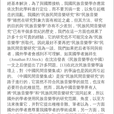
經基本解決，為了與國際接軌，我國民族音樂學亦應當
依次對此學科進行定位，而不要另搞一套，以免引起概
念的混亂。我國的“民族民間音樂研究”和“民族音樂
學”雖然在研究對象方面有相近之處，但其方法、研究
的目的與“民族音樂學”亦有不少差別，“民族民間音樂研
究”已有半個多世紀的歷史，我們在這一方面也積累了
許多十分可貴的經驗，它的研究也不可能完全為“民族
音樂學”所取代。因此最好不要再把“民族音樂學”和“民
族民間音樂研究”混為一談。我們如果把后者等同與前
者，國外學者會感到不可理解。如英國學者施祥生
（Jonathan P.J.Stock）在沈洽發表《民族音樂學在中國》
一文之后便提出了許多問題。[13]在此次民族音樂學論
壇上，對《中國民間音樂集成》的爭論也是因此而引起
的。《中國民間音樂集成》是按“民族民間音樂研究”的
路子進行的，它當然不符合民族音樂學的規范，也沒有
必要符合此種規范。然而，因為中國音樂學界有人
將“民族音樂學”和“民族民間音樂研究”混同起來，所以
國外的學者便用民族音樂學的研究范圍、角度，以至方
法來衡量它，并對它提出種種非難。筆者以為，一方面
國外的學者應尊重我國學者的學術成果，另一方面，我