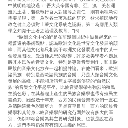
中就明確地說過：“吾大英帝國有非、亞、澳、美各洲
殖民土著，若欲執行吾人對彼等之責任，則有兩種急切
需要呈現，第一為對各土著系統的研究，欲求殖民地行
政之健全必須對土著文化系統之認識。第二為應用人類
學之知識于土著之治理及教育。”[6]
“歐洲文化中心論”是在前幾個世紀中滋長起來的一
種普遍的學術觀點，認為歐洲文化是世界文化發展的顛
峰，而其他文化都只相當于歐洲文化發展過程中的某一
個發展階段。受這種思想的影響，許多歐美學者不愿意
將其本民族的音樂文化，特別是專業音樂創作，和非歐
民族的音樂文化放在一起相提并論。在他們看來，歐洲
諸民族，特別是西歐諸民族的音樂，乃是人類音樂文化
發展的高峰，不能和所謂無文字書寫傳統的“自然民
族”的音樂文化平起平坐。比較音樂學帶有強烈的殖民
主義色彩，在其基礎上產生的民族音樂學也帶有殖民主
義色彩。雖然幾十年來，西方的民族音樂學家們一直在
為清除這種色彩而努力，但是直至目前，西方的民族音
樂學和其前身比較音樂學的研究范圍并沒有多大的區
別，仍以非歐音樂為其主要研究對象。也就是說在西
方，這門學科仍然帶有殖民主義的尾巴。