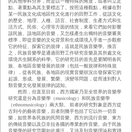
的其他學科分界，而是以一種特殊的角度，或者叫立足
點、著重點為其主要標志了。按照這種觀點，根據在對
某一民族文化或地區性文化進行的田野工作，從該文化
的歷史、地理、人種、語言、社會制度、生產方式和生
活方式、民俗、心理等方面的情況，來看它們如何影響
該民族、該地區的音樂，又怎樣產生出獨特的音樂審美
標準，即從音樂的文化背景和生成環境入手進一步觀察
它的特征、探索它的規律，這就是民族音樂學。換言
之，民族音樂學是通過田野工作研究音樂及其所處文化
環境共生關系的科學。它的研究目的首先是要闡明各民
族、各地區音樂發展的規律（包括一般規律和特殊規
律），從各民族、各地區的現實音樂狀況出發探索它的
起源、形成、發展、繁榮、演變等問題，從而達到對人
類音樂文化發展規律的認知。
然而，但直至目前，西方國家乃至全世界的音樂學
研究還是分為音樂學（musicology）和民族音樂學
（ethnomusicology）兩大類。 前者的研究對象是西方從
古到今的藝術音樂，后者則幾乎包括了它以外一切音
樂，如世界各民族的民間音樂、西方的流行音樂、東方
的傳統音樂以及亞非拉各國的專業創作音樂。由于民族
音樂學的研究范圍如此廣泛，又涉及到音樂理論和實踐