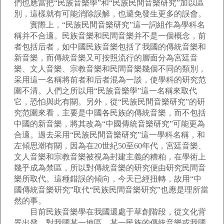
們也應當把“民族音樂學”和“民族民間音樂研究”加以區
別，這樣就有可能消除誤解，也避免發生更多的誤會。
實際上，“民族民間音樂研究”這一詞組作為學科名
稱并不合適。民族音樂和民間音樂并不是一個概念，前
者包括后者，如中國民族音樂包括了我國的傳統音樂和
新音樂，而傳統音樂又可按照流行的層面分為宮廷音
樂、文人音樂、宗教音樂和民間音樂幾個不同的類別，
采用這一名稱將前者和后者混為一談，使學科的研究范
圍不清。人們之所以用“民族音樂學”這一名稱來取代
它，恐怕與此有關。另外，從“民族民間音樂研究”的研
究范圍來看，主要是中國各民族的傳統音樂，而不包括
中國的新音樂，將其改為“中國傳統音樂研究”可能更為
合適。過去采用“民族民間音樂研究”這一學科名稱，和
左傾思潮有關，因為在20世紀50至60年代，宮廷音樂、
文人音樂和宗教音樂被視為封建主義的糟粕，在學術上
幾乎成為禁區，所以對傳統音樂的研究便由研究民間音
樂所取代。這種錯誤的傾向，今天已經扭轉，故用“中
國傳統音樂研究”取代“民族民間音樂研究”也應是理所當
然的事。
目前民族音樂學在我國還處于草創階段，從文化背
景出發，對我國某一地區、某一民族的傳統音樂或我國