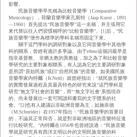
影響。
民族音樂學早先稱為比較音樂學（Comparative
Musicology），荷蘭音樂學家孔斯特（Jaap Kunst，1891
—1960）首先提出“民族音樂學”這一名稱，并主張用它
來代替以往人們習慣稱呼的“比較音樂學”。[1]后，“民
族音樂學”便作為標準的學科名稱而固定下來。
關于這門學科的調研對象以及它同音樂學中其他學
科的關系，曾經有過許多爭論。由于ethno這個詞最早是
指非基督教、 非猶太教的異教徒，加之為了和比較音樂
學研究的主要對象相聯系，有人認為它的主要調研對象
是所謂“原始民族”或曰“自然民族”的音樂。如美國民族
音樂學家內特爾（B.Nettl）就曾經指出：“就民族音樂學
的實際發展過程及其最具特色的研究來說”這門學科是
研究“無文字社會的音樂”，而“‘無文字社會’系指現存
的、尚未發展出一套可閱讀和書寫的文字體系的社
會。”[2]也有人建議以非歐洲音樂為主，如施奈德
（M.Schneider）在1957年指出：“民族音樂學的首要目
的，不論其正常與否，就是對非歐洲地區的音樂特征進
行比較研究。”內特爾在1956年也曾經說過：“民族音樂
學就是研究具有西洋文明以外的文明民族音樂的科