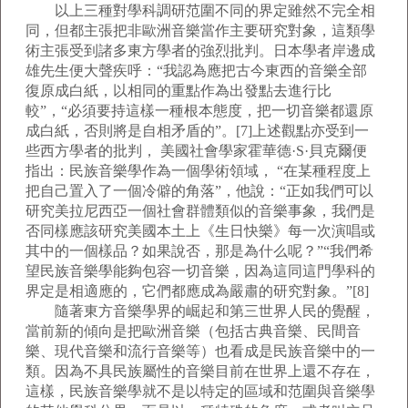
以上三種對學科調研范圍不同的界定雖然不完全相
同，但都主張把非歐洲音樂當作主要研究對象，這類學
術主張受到諸多東方學者的強烈批判。日本學者岸邊成
雄先生便大聲疾呼：“我認為應把古今東西的音樂全部
復原成白紙，以相同的重點作為出發點去進行比
較”，“必須要持這樣一種根本態度，把一切音樂都還原
成白紙，否則將是自相矛盾的”。[7]上述觀點亦受到一
些西方學者的批判， 美國社會學家霍華德·S·貝克爾便
指出：民族音樂學作為一個學術領域， “在某種程度上
把自己置入了一個冷僻的角落”，他說：“正如我們可以
研究美拉尼西亞一個社會群體類似的音樂事象，我們是
否同樣應該研究美國本土上《生日快樂》每一次演唱或
其中的一個樣品？如果說否，那是為什么呢？”“我們希
望民族音樂學能夠包容一切音樂，因為這同這門學科的
界定是相適應的，它們都應成為嚴肅的研究對象。”[8]
隨著東方音樂學界的崛起和第三世界人民的覺醒，
當前新的傾向是把歐洲音樂（包括古典音樂、民間音
樂、現代音樂和流行音樂等）也看成是民族音樂中的一
類。因為不具民族屬性的音樂目前在世界上還不存在，
這樣，民族音樂學就不是以特定的區域和范圍與音樂學