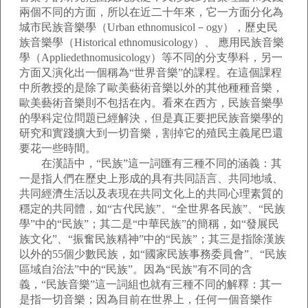
兩個不同的方面，所以在近二十年來，它一方面分化為
城市民族音樂學（Urban ethnomusicol－ogy），歷史民
族音樂學（Historical ethnomusicology）、 應用民族音樂
學（Appliedethnomusicology）等不同的分支學科，另一
方面又演化出一個稱為“世界音樂”的課程。在這個課程
中所教授的是除了歐美藝術音樂以外的其他種種音樂，
歐美藝術音樂則不包括在內。看來在西方，民族音樂學
的學科定位問題已經解決，但是真正要把民族音樂學的
研究和實踐擴大到一切音樂，割掉它的殖民主義尾巴還
要花一些時間。
在漢語中，“民族”這一詞匯有三種不同的涵義：其
一是指人們在歷史上形成的具有共同語言、共同地域、
共同經濟生活以及表現在共同文化上的共同心理素質的
穩定的共同體，如“古代民族”、“全世界各民族”、“民族
學”中的“民族”；其二是“中華民族”的簡稱，如“發展民
族文化”、“振奮民族精神”中的“民族”；其三是指除漢族
以外的55個少數民族，如“國家民族事務委員會”、“民族
區域自治法”中的“民族”。因為“民族”有不同的含
義，“民族音樂”這一詞組也就有三種不同的解釋：其一
是指一切音樂；因為目前在世界上，任何一個音樂作