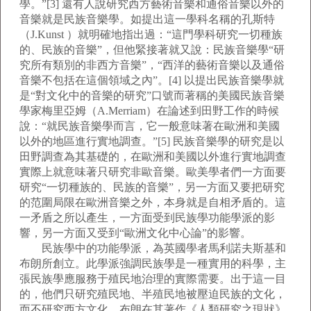
學。”[3] 還有人說研究西方藝術音樂和通俗音樂以外的
音樂就是民族音樂學。如提出這一學科名稱的孔斯特
（J.Kunst ）就明確地指出過：“這門學科研究一切種族
的、民族的音樂”，但他緊接著就又說：民族音樂學“研
究所有類別的非西方音樂”，“西洋的藝術音樂以及通俗
音樂不包括在這個領域之內”。[4] 以提出民族音樂學就
是“對文化中的音樂的研究”口號而著稱的美國民族音樂
學家梅里亞姆（A.Merriam）在論述到田野工作的時候
說：“就民族音樂學而言，它一般意味著在歐洲和美國
以外的地區進行實地調查。”[5] 民族音樂學的研究是以
田野調查為其基礎的，在歐洲和美國以外進行實地調查
實際上就意味著只研究非歐音樂。歐美學者們一方面要
研究“一切種族的、民族的音樂”，另一方面又要把研究
的范圍局限在歐洲音樂之外，本身就是自相矛盾的。這
一矛盾之所以產生，一方面受到民族學功能學派的影
響，另一方面又受到“歐洲文化中心論”的影響。
民族學中的功能學派，為英國學者馬利諾夫斯基和
布朗所創立。此學派強調民族學是一種實用的科學，主
張民族學應服務于殖民地治理的實際需要。出于這一目
的，他們只研究殖民地、半殖民地被壓迫民族的文化，
而不研究西方文化。布朗在其著作《人類研究之現狀》