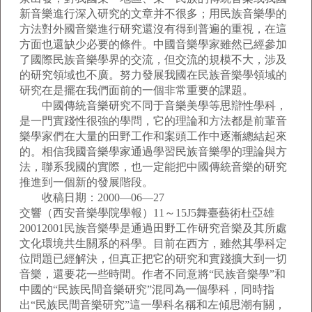
新音樂進行深入研究的文章并不很多；用民族音樂學的
方法對外國音樂進行研究還沒有得到普遍的重視，在這
方面也還缺少必要的條件。中國音樂學家雖然已經參加
了國際民族音樂學界的交流，但交流的規模不大，涉及
的研究領域也不廣。努力發展我國在民族音樂學領域的
研究在是擺在我們面前的一個非常重要的課題。
中國傳統音樂研究不同于音樂美學等思辯性學科，
是一門實踐性很強的學問，它的理論和方法都是前輩音
樂學家們在大量的田野工作和案頭工作中逐漸總結起來
的。相信我國音樂學家通過學習民族音樂學的理論與方
法，聯系我國的實際，也一定能把中國傳統音樂的研究
推進到一個新的發展階段。
收稿日期：2000—06—27
交響（西安音樂學院學報）11～15J5舞臺藝術杜亞雄
20012001民族音樂學是通過田野工作研究音樂及其所處
文化環境共生關系的科學。目前在西方，雖然其學科定
位問題已經解決，但真正把它的研究和實踐擴大到一切
音樂，還要花一些時間。作者不同意將“民族音樂學”和
中國的“民族民間音樂研究”混同為一個學科，同時指
出“民族民間音樂研究”這一學科名稱和左傾思潮有關，