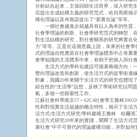
分析結合起來，主張回歸生活世界，深入研究生
厄提出生成結構主義的研究范式，哈貝馬斯揭示
構化理論以及布魯諾提出了“新實在論”等等。
一個社會越進步就越具有以人為本的性質，人
社會學理論的創新、社會學研究范式的轉型，在
對生活結構的研究，對社會關系的研究將實在
力”等等。正是在這個意義上說，未來的社會學
式的理論自然應當在社會學理論體系中占有重
會學知識的主流體系中來，有助于把個人與社
生活方式的學科化建設可循著兩個方向：一是
雙向理論改造和創新，使生活方式的從學術邊
對象，我國20年來關于生活方式的研究也體現
綜合性的“生活學”設想，反映了學術研究以問
氣，多做一些探索性工作。
江蘇社會科學南京57～62C4社會學王雅林20
性和對現實生活超越的概念特性，揭示了生活方
活方式/生活方式研究/學科建構王雅林 哈爾濱工業
生活方式研究20年來的實踐，闡釋了生活方式
康社會”中不可替代的理論建構功能，并對如何