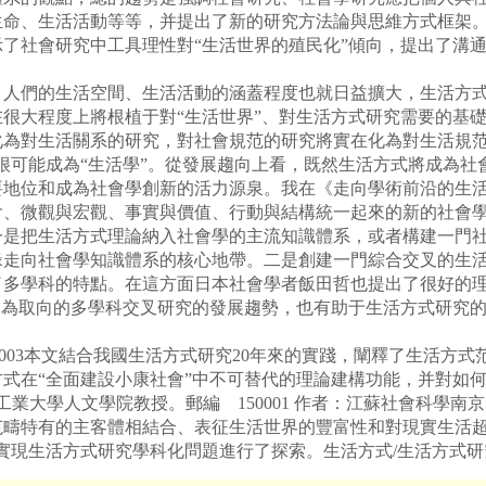
命、生活活動等等，并提出了新的研究方法論與思維方式框架。
了社會研究中工具理性對“生活世界的殖民化”傾向，提出了溝
們的生活空間、生活活動的涵蓋程度也就日益擴大，生活方式
很大程度上將根植于對“生活世界”、對生活方式研究需要的基
化為對生活關系的研究，對社會規范的研究將實在化為對生活規范
很可能成為“生活學”。從發展趨向上看，既然生活方式將成為社
要地位和成為社會學創新的活力源泉。我在《走向學術前沿的生
會、微觀與宏觀、事實與價值、行動與結構統一起來的新的社會
把生活方式理論納入社會學的主流知識體系，或者構建一門社
緣走向社會學知識體系的核心地帶。二是創建一門綜合交叉的生
了多學科的特點。在這方面日本社會學者飯田哲也提出了很好的理
題為取向的多學科交叉研究的發展趨勢，也有助于生活方式研究
032003本文結合我國生活方式研究20年來的實踐，闡釋了生活
式在“全面建設小康社會”中不可替代的理論建構功能，并對如
大學人文學院教授。郵編 150001 作者：江蘇社會科學南京57～
范疇特有的主客體相結合、表征生活世界的豐富性和對現實生活
實現生活方式研究學科化問題進行了探索。生活方式/生活方式研