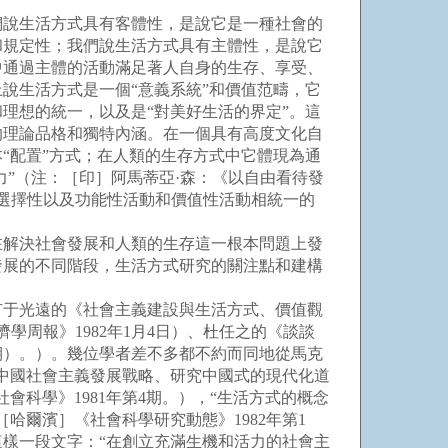
說生活方式具有客體性，是說它是一種社會的
和規定性；我們說生活方式具有主體性，是說它
中通過主體的活動滿足著人自身的生存、享受、
說生活方式是一個“意義系統”和價值范疇，它
理想的統一，以及是“對美好生活的界定”。這
的理論品格和獨特內涵。在一個具有高度文化自
“配置”方式；在人類的生存方式中它體現為通
力”（注：［印］阿馬蒂亞·森：《以自由看待發
動選擇性以及功能性活動和價值性活動相統一的
解決社會發展和人類的生存這一根本問題上發
發展的不同階段，生活方式研究的關注點和建構
有于光遠的《社會主義建設與生活方式、價值觀
學周報》1982年1月4日）、杜任之的《談談
1期）。）。幾位學者差不多都不約而同地從馬克
中國社會主義發展戰略、研究中國式的現代化道
科學》1981年第4期。），“生活方式的概念
爾濱］《社會科學研究動態》1982年第1
樣一段文字：“在創立充滿生機和活力的社會主