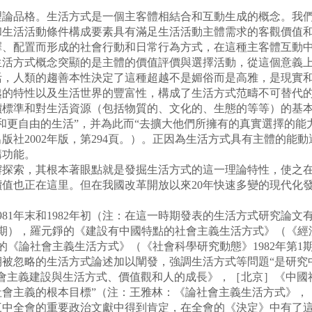
品格。生活方式是一個主客體相結合和互動生成的概念。我們
和生活活動條件構成要素具有滿足生活活動主體需求的客觀價值
擇、配置而形成的社會行動和日常行為方式，在這種主客體互動
活方式概念突顯的是主體的價值評價與選擇活動，從這個意義上
，人類的趨善本性決定了這種超越不是媚俗而是高雅，是現實和
越的特性以及生活世界的豐富性，構成了生活方式范疇不可替代
標準和對生活資源（包括物質的、文化的、生態的等等）的基本
和更自由的生活”，并為此而“去擴大他們所擁有的真實選擇的能
版社2002年版，第294頁。）。正因為生活方式具有主體的能
構功能。
索，其根本著眼點就是發掘生活方式的這一理論特性，使之在
值也正在這里。但在我國改革開放以來20年快速多變的現代化
1年末和1982年初（注：在這一時期發表的生活方式研究論文
4期），羅元錚的《建設有中國特點的社會主義生活方式》（《經濟
林的《論社會主義生活方式》（《社會科學研究動態》1982年第
期被忽略的生活方式論述加以闡發，強調生活方式等問題“是研究
會主義建設與生活方式、價值觀和人的成長》，［北京］《中國社會
會主義的根本目標”（注：王雅林：《論社會主義生活方式》，［哈
三中全會的重要政治文獻中得到肯定，在全會的《決定》中有了這