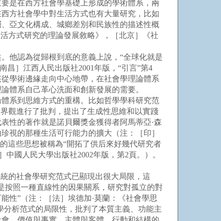
主要是在西方社會學基礎上形成的學術體系，兩
在西方社會學中對生活方式也有大量研究，比如
層、亞文化構成、城鄉差別和民族性的描述性概
生活方式研究的理論發展敘略》，［北京］《社
。他認為從歸根到底的意義上說，“全球化就是
］江西人民出版社2001年版，“引言”第4
該從學術邊緣走向中心地帶，在社會學理論體系
理論體系自己革心洗面和創新發展的需要。
論體系到思維方式的重構。比如哲學學科研究范
世界觀進行了批判，提出了生成性思維和以實踐
表性的著作就是諾貝爾獎金獲得者阿馬蒂亞·森
由珍視的那種生活可行能力的擴大（注：［印］
他的這些思想被稱為“開拓了供后來好幾代研究者
中國人民大學出版社2002年版，第2頁。）。
統的社會學研究范式已顯現出很大局限，這
是按照一種直線性的因果關系，研究對孤立的對
能性”（注：［法］埃德加·莫蘭：《社會學思
會學分析范式的局限性，批判了本質主義、功能主
社會、價值與事實、主體與客體、行動和結構的