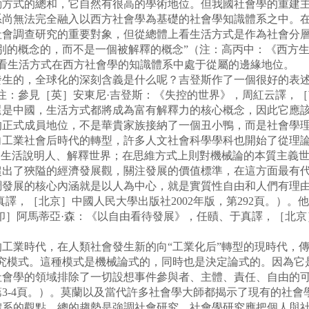
動方式的總和，它自然有很高的學術地位。但我國社會學的重建
系尚無法完全融入以西方社會學為基礎的社會學知識體系之中。
社會調查研究的重要對象，但從總體上看生活方式是作為社會分
別的概念的，而不是一個被解釋的概念”（注：高丙中：《西方
體上看生活方式在西方社會學的知識體系中處于從屬的邊緣地位。
的，全球化的深刻含義是什么呢？吉登斯作了一個很好的表述
：參見［英］安東尼·吉登斯：《失控的世界》，周紅云譯，［南昌
還是中國，生活方式都將成為富有解釋力的核心概念，因此它應
的正式成員地位，不是華貴家族接納了一個丑小鴨，而是社會學
向工業社會后時代的轉型，許多人文社會科學學科也開始了從理
的生活說明人、解釋世界；在思維方式上則對機械論的本質主義
出了狹隘的經濟發展觀，關注發展的價值標準，在這方面最有代
調發展的核心內涵就是以人為中心，就是實質性自由和人們有理
譯，［北京］中國人民大學出版社2002年版，第292頁。）。
印］阿馬蒂亞·森：《以自由看待發展》，任賾、于真譯，［北京］
業時代，在人類社會發生新的向“工業化后”轉型的現時代，傳
研究模式。這種模式是機械論式的，同時也是決定論式的。因為它
會學的領域排除了一切設想事件參與者、主體、責任、自由的可
，第3-4頁。）。莫蘭以及當代許多社會學大師都揭示了現有的社
體系的觀點，總的趨勢是強調社會研究、社會學研究應把個人與