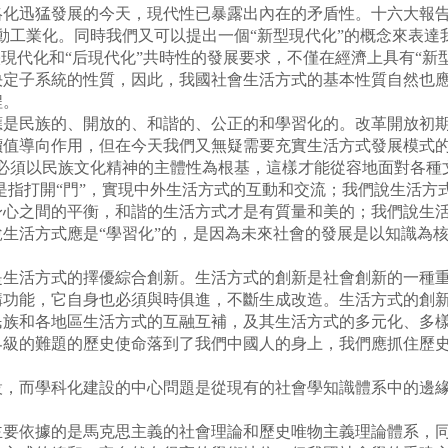
絡化迅猛發展的今天，現代性已暴露出內在的矛盾性。十六大報告
動工業化。同時我們又可以提出一個“新型現代化”的概念來表達
映現代化和“后現代化”共時性的發展要求，不僅在經濟上具有“新
定子系統的性質，因此，我國社會生活方式的基本性質自然也應
程。
民族的、開放的、和諧的、公正的和學習化的。改革開放初期提
價值導向作用，但在今天我們又無疑需要充實生活方式發展模式的
必須以民族文化精神的主體性為根基，這樣才能從容地面對各種
且是指打開“門”，實現中外生活方式的互動和交流；我們說生活方
心之間的平衡，和諧的生活方式才是有質量和美的；我們說生活
生活方式應是“學習化”的，是因為未來社會的發展是以知識為
活方式的擇優綜合創新。生活方式的創新是社會創新的一種重
功能，它自身也必須與時俱進，不斷生成改造。生活方式的創新應
民族和各地區生活方式的互融互補，及其生活方式的多元化、多
界級的難題的歷史使命落到了我們中國人的身上，我們應抓住歷
而學科化建設的中心問題是從現有的社會學知識體系中的邊緣
依據的是馬克思主義的社會理論和歷史唯物主義理論體系，同