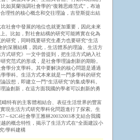
比如莫蘭強調社會學的“復雜思維范式”，布迪
通合理性的核心概念和交往理論，吉登斯提出結
在社會中發展的地位也就更加重要，因此未來
礎上。比如，對社會結構的研究可能將實在化為
的研究，同時既要研究生產力也要研究“生活
會的深層結構，因此，生活體系的理論、生活方
活方式研究》一文中曾提到，把生活方式納入社
學研究范式的形成，是社會學理論創新的期盼。
會學分支學科。其中要解決的核心問題是通過
活學學科。生活方式本來就是一門多學科的研究
論設想，即建立一門“生活研究”的集成學科。
的理論創新，在這方面我國的學者可以創新的勇
方式范疇特有的主客體相結合、表征生活世界的豐富
何實現生活方式研究學科化問題進行了探索。生
62C4社會學王雅林20032003本文結合我國
超越的概念特性，揭示了生活方式在“全面建設小
究/學科建構