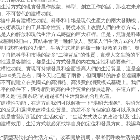
活方式的現實發展作啟蒙、轉型、創立工作的話，那么在未來2
的、不可替代的建構功能。
中具有建構性功能。科學和市場是現代生產力的兩大發動機，
學技術表現出的工具革命性質，將從本質上改變人們的生存方式
也是人的解放和現代生活方式轉型的巨大杠桿。但是，無論是科學
造成壓制和扭曲，其結果會使一種解放人、變革人們生活方式的力
哪里就有拯救的力量”。生活方式就是這樣一種“拯救的力量”。
？肖除科學和市場的諸多“二律背反”的性質，實現人文生態的平衡
體性還是客體性，都是生活方式發展的內在規定性和必要條件。
性功能。實現可持續發展和全面提高人們的生活質量，這是全面
到4000美元左右，同今天比已翻了兩番，但同那時的許多發達
高不可能建立在美國式的高消耗、高浪費的消費模式基礎上。我
水平的條件下，獲得相對較高的生活質量的發展思路。在這方面
同時又是“意義系統”的超越和對生活資源的合理配置。
構性功能，在這方面我們可以解析一下“洪昭光現象”。洪昭光
式的反思和選擇來建構生命質量。靠差不多每個家庭都可以承担
就是吉登斯所說的“生活政治”、“生活方式決定的政治”以及“生
構效用，生活方式就必須找準自身的定位和發展方向。我認為
新型現代化的生活方式”。改革開放初期，學者們呼喚生活的覺