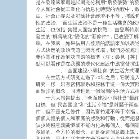
是在發達國家還是試圖充分利用“后發優勢”的
今人類社會從工業化向信息化轉變的過程中，政
由、社會正義以及消除社會經濟不平等，擺脫
性的政治。“而生活政治不是一種生活機會的政
生活，也包括“集體人面臨的挑戰”。吉登斯特
發生的“解傳統化”變化的“新條件”，已改變
準。在我國，如果借用吉登斯的話語來加以表述
方式決定的政治問題已閃亮登場，我們必須處理
要位置和作為解決問題的標準（注：參見［英］安
點可以看作是在我國的現代化建設中應當發揮
二、“全面建設小康社會”的生活方式理
在生活方式研究走過了20年之后，它將進入2
研究一樣，只有密切聯系和服務于這一偉大實踐
面進步的概念，同時也是一個深層的生活方式
十六大報告提出，“全面建設小康社會”最終要
目標。但“民富國強”和“生活幸福”是隸屬于兩
件，但不是充足條件，因為富裕還不等于幸福
個個具體的個人和家庭的感受和行動，從而把發
缺少終極意義關懷或不能內化為每個人、每個家
多維的、全方位的概念。正是從這個意義上說，
和根據，因此生活方式在全面建設小康社會中