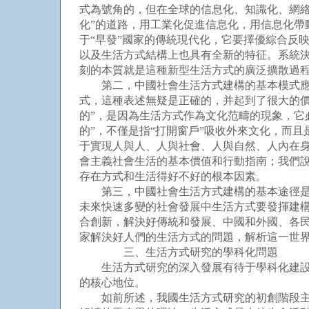
式為號角的，但在全球的信息化、知識化、網
化”的道路，用工業化促進信息化，用信息化帶
于“早發”國家的傳統現代化，它要擇優綜合反
以及生活方式結構上也具有全新的特征。系統決
刻的本質就是這種新型生活方式的廣泛擴散過
第二，中國社會生活方式建構的基本模式應是
式，這種表述無疑是正確的，并起到了很大的
的”，是因為生活方式作為文化范疇的現象，它
的”，不僅是指“打開窗戶”吸收外來文化，而
于實現人與人、人與社會、人與自然、人內在身
會主義社會生活的基本價值和行動指南；我們說
存在方式和生活得好不好的根本因素。
第三，中國社會生活方式建構的基本途徑是生
未來快速多變的社會發展中生活方式要發揮建構
合創新，解決好傳統和發展、中國和外國、各
家解決好人們的生活方式的問題，解析這一世
三、生活方式研究的學科化問題
生活方式研究的深入發展有待于學科化建設，
的核心地位。
如前所述，我國生活方式研究的初創階段主要