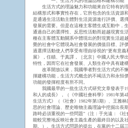
一、生活方式的理論品格和建構功能
生活方式的理論魅力和功能來自它特有的理論
結構形式和事實性存在，它所包含的生活資源
是通過生活活動主體對生活資源進行評價、選
發展的需要。但是在這種主客體生成互動中，生
通過自己的選擇性、反思性活動而超越現實生活
種在主客體互動關系中體現出的對現實生活超
覺的社會中它體現為社會發展的價值目標、評價
過選擇活動使人們享受有理由珍視的“更有意義
展》，任賾、于真譯，［北京］中國人民大學出
特性，因而它在社會發展、人類生存中具有建
改革開放以來，我國學者對生活方式的不懈探
揮建構功能，生活方式概念的不竭活力和永恒價
功能的發揮程度有所不同。
我國最早的一批生活方式研究文章發表于198
和人的成長》，（《中國社會科學》1981年第
生活方式》（《社會》1982年第1期）、王雅
思的社會理論、歷史唯物主義理論中挖掘出長
路時必須重視的一些問題”（注：于光遠：《社
能較完整地反映社會主義生產的最終目的以及社
期。）。生活方式問題的提出，在黨的十二屆