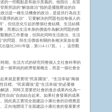
闡述的一些觀點是有啟示意義的。他指出，在當
登斯所說的“解放政治”指的是擺脫壓迫的自
放政治是一種生活機會的政治，是提供行為自主
和選擇的政治”，它要解決的問題包括每個人的
弱”，但信息化引起的整個社會結構、生活結構
行事，而應以生活本身的價值作為解決問題的標
有艱難的工作要做，但與此同時生活政治、生活
活”的問題、與生活價值有關的各種決策放在重
2001年版，第114-117頁。）。這些觀
展時期。生活方式的研究同整個人文社會科學的
不是一個單純的經濟發展概念，而是一個社會全
來就是要實現“民富國強”、“生活幸福”兩個
目標。“民富國強”是“生活幸福”的必要條
的解讀，同時又需要把社會的進步成果內化為一
質性自由”自由結合起來。如果社會發展的成果
的。因此真正實現全面建設小康社會的目標應是
地、正向地體現了全面建設小康社會的發展要求