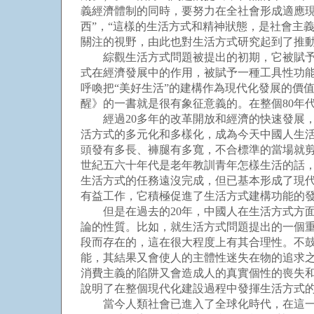
義經濟體制的同時，要努力在全社會形成適應
西”，“這樣的生活方式和精神狀態，是社會主
關注的視野，由此也對生活方式研究起到了推
綜觀生活方式問題被提出的初期，它被賦予三
式在經濟發展中的作用，被賦予一種工具性功能
呼喚把“美好生活”的建構作為現代化發展的價
醒》的一書就是很有象征意義的。在整個80年
經過20多年的改革開放和經濟的快速發展，
活方式的多元化和多樣化，成為今天中國人生活
頭發有多長、褲腿有多寬，不合標準的當場就
世紀五六十年代是老年教訓青年怎樣生活的話，
生活方式的任務遠沒完成，但已基本形成了現
有益工作，它積極促進了生活方式建構功能的
但是在過去的20年，中國人在生活方式方面
論的性質。比如，就生活方式問題提出的一個
段而存在的，這在很大程度上有其合理性。不
能，其結果又會使人的主體性迷失在物的追求之
消費主義的陷阱又會造成人的真實個性的喪失和
說明了在整個現代化建設過程中發揮生活方式
當今人類社會已進入了全球化時代，在這一時