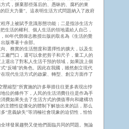
活方式，摒棄那些落后的、愚昧的、腐朽的東
的巨大力量”。這表明生活方式問題納入了政府
程序上被賦予意識形態功能；二是指涉生活方
喚把生活的權利、個人生活的領地還給人自己，
，80年代鄧偉志教授出版的取名為《生活的覺
，出版專著十余部。
向、務實的生活態度和選擇性的擴大，以及生
在工廠門口，還可以拿把剪子和尺子，量工人的
度上退出了對私人生活干預的領域，如果說上個
式“反哺”的角色。因此在我國，雖然創立現代
者在現代生活方式的啟蒙、轉型、創立方面作了
空壓縮型”所實施的許多舉措往往更多表現出悖
切地位的條件下，人民的生活消費往往是作為手
但消費如果失去了生活方式的價值導向和建構功
人的主體性從僵化的體制下解放出來的話，那么
多“意義缺失”等消極社會現象的迫切性，恰恰
全球發展趨勢又使他們面臨共同的問題。無論