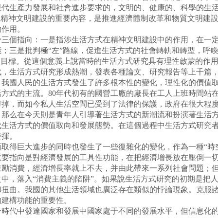
現代生產力發展和社會進步要求的，文明的、健康的、科學的生
義精神文明建設的重要內容，是推進經濟體制改革和物質文明建設
動作用。
個指向：一是指涉生活方式在精神文明建設中的作用，在一定
；三是批判極“左”路線，促進生活方式的社會轉軌和轉型，呼
值目標。從這個意義上說當時的生活方式研究具有理性啟蒙的作用
代，生活方式研究形成熱潮，發表各種論文、研究報告等上千篇
我國人民的生活方式發生了許多根本性的變化，理性化的價值取
方式的主流。80年代初有的國營工廠的廠長在工人上班時間站
剪掉，而如今私人生活空間已受到了法律的保護，政府在很大程
那么在今天則是青年人引導著生活方式的新潮流和扮演著生活方
代生活方式的價值取向和發展態勢。在這個過程中生活方式研究
發揮。
取得巨大進步的同時也發生了一些復雜化的變化，作為一種“時
重要指向是對經濟發展的工具性功能，在把經濟增長放在壓倒一
鼓勵消費，經濟增長率就上不去，并由此帶來一系列社會問題；
中，落入“消費主義的陷阱”。如果說生活方式研究的初期是把
扭曲。我國的其他生活領域也廣泛存在類似的悖論現象。克服諸
的建構功能的重要性。
代中發達國家和發展中國家處于不同的發展水平，但信息化的