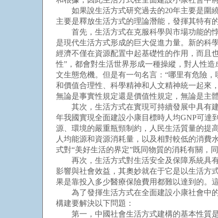
如果說生活方式研究過去的20年主要是圍繞生
主要是釋放生活方式的理論潛能，發揮其特有
首先，生活方式在克服科學與市場功能的悖論
是現代生活方式形成的巨大促進力量。新的科
經濟不僅在資源配置中起基礎性的作用，而且
性”，都會對生活世界形成一種操縱，對人性
文生態危機。但是有一句名言：“哪里有危險，
和價值合理性、科學精神和人文精神統一起來，
無論是事實性規定還是價值性規定，無論是主
其次，生活方式在實現可持續發展中具有建構
年我國實現全面建設小康目標時人均GNP可達
源、環境的嚴重瓶頸制約，人民生活質量的提
人均能源和資源消耗量，以及相對較低的消費
式對“美好生活的界定”既同物質的消耗有關，
再次，生活方式對生活安全及保障系統具有建
影響與社會效益，其奧妙就在于它是以生活方
果是靠投入多少醫療保險費用都難以達到的。這
為了發揮生活方式在全面建設小康社會中的建
構建要解決以下問題：
第一，中國社會生活方式建構的基本性質是“