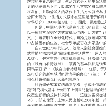
解讀的馬克思的理論，生活方式是人的生命活
者的話語體系不同，既成的生活方式的概念體
在韋伯、凡勃倫等人的著作中生活方式就成為
念而出現的，“生活方式概念在這里是用于解釋
會學研究》1998年第3期。）。因此，從總
但是，中國的現代化是在全球化的背景下發生
以一種非常深刻的方式重構我們的生活方式”（注
頁。）這表明在全球化時代，無論是發達國家
中占據應有的位置。社會學承認它在大家族中
自20世紀70年代以來，隨著人類社會開始
式重構的標志就是“回歸現實生活世界”，用人
為核心、包容主體性的建構論體系。經濟學也超
的《以自由看待發展》，該書的基本觀點是強
阿馬蒂亞·森：《以自由看待發展》，任賾、于真
進行研究的新領域”和“經濟學的良心”（注：［
那么社會學面臨什么新挑戰呢？
社會學研究范式的基本架構，形成于傳統的工
種“研究模式基本上借用了上個世紀物理學的
象產生影響的規律和規則。……這樣的審視從社
考》，閻素偉譯，上海人民出版社2001年版
義和機械論的思維方式，提出了各種重構理論