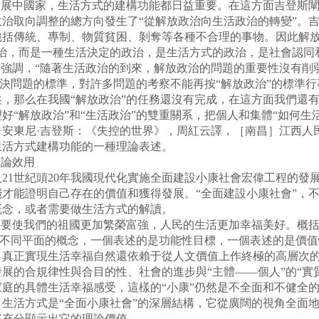
發展中國家，生活方式的建構功能都日益重要。在這方面吉登斯
治取向調整的總方向發生了“從解放政治向生活政治的轉變”。吉
包括傳統、專制、物質貧困、剝奪等各種不合理的事物。因此解
治，而是一種生活決定的政治，是生活方式的政治，是社會認同
別強調，“隨著生活政治的到來，解放政治的問題的重要性沒有削
了解決問題的標準，對許多問題的考察不能再按“解放政治”的標準
，那么在我國“解放政治”的任務還沒有完成，在這方面我們還
好“解放政治”和“生活政治”的雙重關系，把個人和集體“如何生
東尼·吉登斯：《失控的世界》，周紅云譯，［南昌］江西人民出版社
生活方式建構功能的一種理論表述。
論效用
1世紀頭20年我國現代化實施全面建設小康社會宏偉工程的發
才能證明自己存在的價值和獲得發展。“全面建設小康社會”，
概念，或者需要做生活方式的解讀。
使我們的祖國更加繁榮富強，人民的生活更加幸福美好。概括起
個不同平面的概念，一個表述的是功能性目標，一個表述的是價值性
，真正實現生活幸福自然還依賴于從人文價值上作終極的高層次
展的合規律性與合目的性、社會的進步與“主體——個人”的“實
庭的具體生活幸福感受，這樣的“小康”仍然是不全面和不健全
生活方式是“全面小康社會”的深層結構，它從廣闊的視角全面
將充分顯示出它的理論價值。