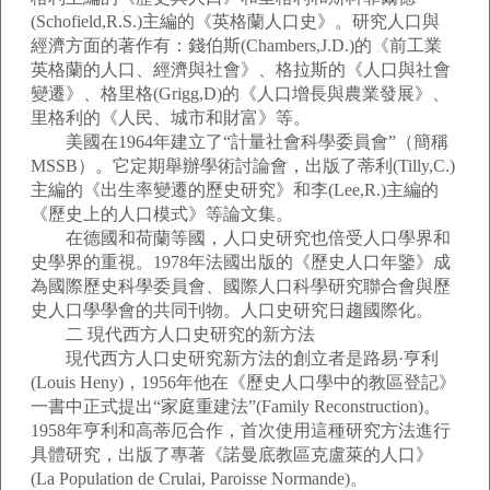
(Schofield,R.S.)主編的《英格蘭人口史》。研究人口與
經濟方面的著作有：錢伯斯(Chambers,J.D.)的《前工業
英格蘭的人口、經濟與社會》、格拉斯的《人口與社會
變遷》、格里格(Grigg,D)的《人口增長與農業發展》、
里格利的《人民、城市和財富》等。
美國在1964年建立了“計量社會科學委員會”（簡稱
MSSB）。它定期舉辦學術討論會，出版了蒂利(Tilly,C.)
主編的《出生率變遷的歷史研究》和李(Lee,R.)主編的
《歷史上的人口模式》等論文集。
在德國和荷蘭等國，人口史研究也倍受人口學界和
史學界的重視。1978年法國出版的《歷史人口年鑒》成
為國際歷史科學委員會、國際人口科學研究聯合會與歷
史人口學學會的共同刊物。人口史研究日趨國際化。
二 現代西方人口史研究的新方法
現代西方人口史研究新方法的創立者是路易·亨利
(Louis Heny)，1956年他在《歷史人口學中的教區登記》
一書中正式提出“家庭重建法”(Family Reconstruction)。
1958年亨利和高蒂厄合作，首次使用這種研究方法進行
具體研究，出版了專著《諾曼底教區克盧萊的人口》
(La Population de Crulai, Paroisse Normande)。