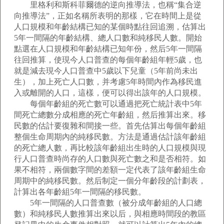
里格利和斯科菲爾德的逆向推導法，也稱“集合逆
向推導法”，正如名稱所表明的那樣，它在時間上是從
人口規模和年齡結構已知的某個時點往回追溯，估算出
5年一間隔的年齡結構、總人口數和純移民人數。開始
點選在人口規模和年齡結構已知年份，然后5年一間隔
往回推算，使現今人口普查的每個年齡組年輕5歲，也
就是減去現今人口普查中5歲以下兒童（5年前尚未出
生），加上死亡人口數，并考慮5年時間內作為移民進
入或離開的人口，這樣，便可以得出該年的人口規模。
每個年齡組的死亡數可以通過把死亡統計表中5年
間死亡總數分成相應的死亡年齡組，然后推算出來。移
民數的估計要復雜和間接一些。首先估算出每個年齡組
整個生命周期內的純移民數。方法是通過估計該年齡組
的死亡總人數，再比較該年齡組出生時的人口規模與現
行人口普查時尚存的人口數與死亡數之和是否相符。如
果不相符，兩個數字間的差額一定代表了該年齡組生命
周期中的純移民數。然后制定一個分年齡段的計劃表，
計算出各年齡組5年一間隔的移民數。
5年一間隔的人口普查數（被分成年齡組的人口總
數）和純移民人數推算出來以后，與相應時間段的教區