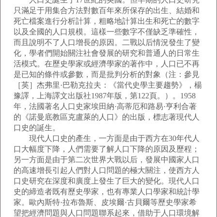
只滿足于用集合方法對數百年來所保存的出生、結婚和
死亡檔案進行分析計算，粗略地計算出生和死亡的數字
以及全國的人口規模。這樣一些數字不僅缺乏準確性，
而且說明不了人口增長的原因。二戰以后情況發生了變
化，學者們開始關注社會發展的研究和普通人的日常生
活模式。在歷史學家或經濟學家的著作中，人口已不再
是已知的條件或參數，而是批判分析的對象（注：參見
［英］杰弗里·巴勒克拉夫：《當代史學主要趨勢》，楊
豫譯，上海譯文出版社1987年版，第122頁。）。1958
年，法國著名人口史家埃田納·高蒂厄和路易·亨利合著
的《諾曼底教區克盧萊的人口》的出版，標志著現代人
口史的誕生。
現代人口史的產生，一方面是由于西方在30年代人
口大幅度下降，人們需要了解人口下降的原因及歷程；
另一方面是由于第二次世界大戰以后，發展中國家人口
的高速增長引起人們對人口問題的極大關注，使西方人
口史研究在深度和廣度上發生了巨大的變化。現代人口
史的締造者既有歷史學家，也有專業人口學家和統計學
家。歐內斯特·拉布魯斯、皮埃爾·古貝爾等歷史學家希
望把經濟問題與人口問題聯系起來，借助于人口環境解