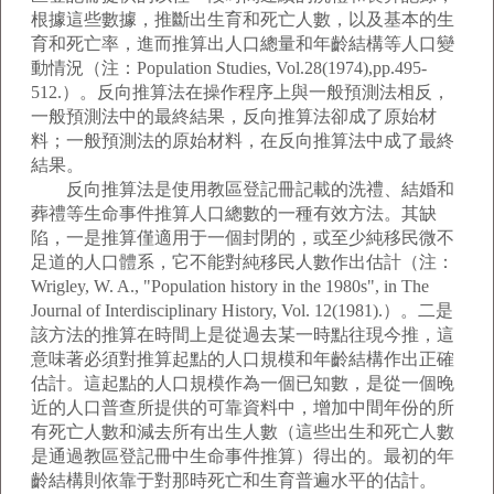
根據這些數據，推斷出生育和死亡人數，以及基本的生
育和死亡率，進而推算出人口總量和年齡結構等人口變
動情況（注：Population Studies, Vol.28(1974),pp.495-
512.）。反向推算法在操作程序上與一般預測法相反，
一般預測法中的最終結果，反向推算法卻成了原始材
料；一般預測法的原始材料，在反向推算法中成了最終
結果。
反向推算法是使用教區登記冊記載的洗禮、結婚和
葬禮等生命事件推算人口總數的一種有效方法。其缺
陷，一是推算僅適用于一個封閉的，或至少純移民微不
足道的人口體系，它不能對純移民人數作出估計（注：
Wrigley, W. A., "Population history in the 1980s", in The
Journal of Interdisciplinary History, Vol. 12(1981).）。二是
該方法的推算在時間上是從過去某一時點往現今推，這
意味著必須對推算起點的人口規模和年齡結構作出正確
估計。這起點的人口規模作為一個已知數，是從一個晚
近的人口普查所提供的可靠資料中，增加中間年份的所
有死亡人數和減去所有出生人數（這些出生和死亡人數
是通過教區登記冊中生命事件推算）得出的。最初的年
齡結構則依靠于對那時死亡和生育普遍水平的估計。