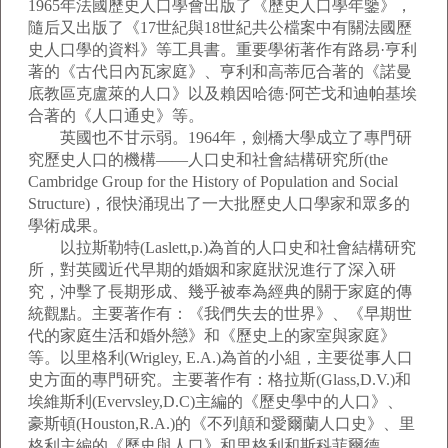
1965年法國歷史人口學會出版了《歷史人口學年鑒》，
隨后又出版了《17世紀與18世紀共公檔案中有關法國歷
史人口學的資料》等工具書。重要學術著作有路易·亨利
著的《古代日內瓦家庭》、亨利和高蒂厄合著的《諾曼
底教區克盧萊的人口》以及賴因哈德·阿芒戈和迪帕基埃
合著的《人口通史》等。
英國也不甘示弱。1964年，劍橋大學成立了專門研
究歷史人口的機構——人口史和社會結構研究所(the
Cambridge Group for the History of Population and Social
Structure)，很快涌現出了一大批歷史人口學家和眾多的
學術成果。
以拉斯勒特(Laslett,p.)為首的人口史和社會結構研究
所，對英國近代早期的婚姻和家庭狀況進行了深入研
究，沖擊了長期形成、幾乎被奉為經典的關于家庭的傳
統觀點。主要著作有：《我們失去的世界》、《早期世
代的家庭生活和婚外戀》和《歷史上的家室與家庭》
等。以里格利(Wrigley, E.A.)為首的小組，主要從事人口
史方面的專門研究。主要著作有：格拉斯(Glass,D.V.)和
埃維斯利(Evervsley,D.C)主編的《歷史學中的人口》、
豪斯頓(Houston,R.A.)的《不列顛和愛爾蘭人口史》、里
格利主編的《歷史與人口》和里格利和斯科菲爾德