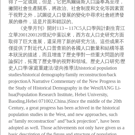
得了一定成就，但是，它把馬爾薩斯人口論奉為至理，
撇開社會生產關系，將政治、社會制度和文化等因素置
于視野之外，試圖從人口發展的變化中尋求社會經濟發
展的條件，這是片面和錯誤的。
《史學月刊》開封113～117C5人口學與計劃生育江
立華2001200120世紀中葉以來，西方在人口史研究方面
取得了巨大進展，還采用了新的研究方法。這些成果不
僅提供了對近代人口普查前的各國人口數量和結構等基
本狀況的描述，而且增進了歷史學對一些重大問題的理
論探討，拓寬了歷史學的視野和領域。歷史人口研究/歷
史人口學/家庭重建法/逆向推導法historical population
studies/historical demography/family reconstruction/back
projectionA Narrative Commentary of the New Progress in
the Study of Historical Demography in the WestJIANG Li-
hua(Population Research Institute, Hebei University,
Baoding,Hebei 071002,China.)Since the middle of the 20th
Century, a great progress has been achived in the historical
population studies in the West, and new approaches, such
as"family reconstraction" and"back projection", have been
adopted as well. Those achivements not only have given us a
basic description of the figure and structure of population