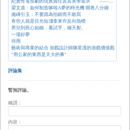
紀實性電視劇的現實責任及其美學追求 ——談山西紀實性電視劇
梁文道：如何制造哆啦A夢的時光機 開卷八分鐘
拋磚引玉：不要因為怕錯而不敢寫
有些人就是目光短淺拿來作反向指標
男兒到死心如鐵，看試手，補天裂。
一場好夢
待用
藝術與商業的結合 游戲設計師陳星漢的游戲價值觀
“用公家的東西是天大的事”
評論集
暫無評論。
稱謂：
内容：