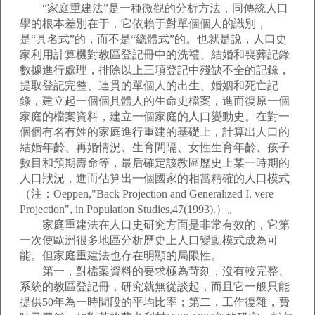
“家庭重建法”是一種微觀的分析方法，同傳統人口
學的根本差別在于，它依賴于對單個個人的識別，
是“具名式”的，而不是“總體式”的。也就是說，人口史
家利用計算機對教區登記冊中的洗禮、結婚和喪葬記錄
數據進行處理，排除以上三項登記中殘缺不全的記錄，
提取登記完整、連貫的單個人的出生、婚姻和死亡記
錄，建立起一個個具體人的生命史檔案，進而復原一個
家庭的檔案資料，建立一個家庭的人口變動史。在對一
個個有名有姓的家庭進行重建的基礎上，計算出人口的
結婚年齡、再婚情況、生育間隔、女性生育年齡、孩子
數目和預期壽命等，最后確定該教區歷史上某一時期的
人口狀況，進而估算出一個國家的相當精確的人口模式
（注：Oeppen,"Back Projection and Generalized I. vere
Projection", in Population Studies,47(1993).）。
家庭重建法在人口史研究方面是非常有效的，它第
一次使歐洲很多地區分析歷史上人口變動模式成為可
能。但家庭重建法也存在明顯的局限性。
第一，對檔案資料的要求極為苛刻，沒有較完整、
系統的教區登記冊，研究就無從談起，而且它一般只能
提供50年為一時間段的平均比率；第二，工作復雜，費