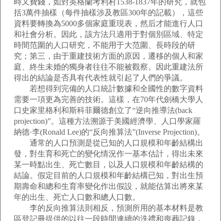
時又費錢，如對英格蘭考利村1538-1837年的研究，就包
括3萬件抽樣（每件抽樣涉及教區300年的記載），這些
資料要轉換為5000多個家庭重現表，然后才能進行人口
和社會分析。因此，該方法只適用于對個別區域、特定
時間范圍的人口研究，不能用于大范圍、長時段的研
究；第三，由于重建技術方面的原因，遷移的個人和家
庭、終生未婚的獨身者往往不能被觀察。因此重建法所
得出的結論是否具有代表性就引起了人們的爭議。
若想得到完備的人口統計數據和全國性的數字資料
需要一項更為完善的技術。這樣，在70年代劍橋大學人
口史家里格利和斯科菲爾德創立了“逆向推導法(back
projection)”。這種方法溯源于美國經濟學、人口學家羅
納德·李(Ronald Lee)的“反向推算法”(Inverse Projection)。
通常的人口預測是從已知的人口規模和年齡結構出
發，對生育和死亡的變化情況作一基本估計，得出未來
某一時點出生、死亡數目，以及人口規模和年齡結構的
結論。假定目前的人口規模和年齡結構已知，對出生預
期壽命和總和生育率變化作出假設，就能估算出將來某
年的出生、死亡人口數和總人口數。
李的反向推算法則相反，預測所用的基本材料是教
區登記冊提供的以往一段時間連續的洗禮和喪葬記錄，