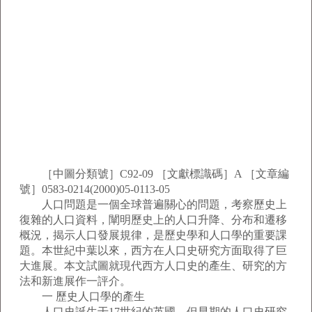
［中圖分類號］C92-09 ［文獻標識碼］A ［文章編
號］0583-0214(2000)05-0113-05
人口問題是一個全球普遍關心的問題，考察歷史上
復雜的人口資料，闡明歷史上的人口升降、分布和遷移
概況，揭示人口發展規律，是歷史學和人口學的重要課
題。本世紀中葉以來，西方在人口史研究方面取得了巨
大進展。本文試圖就現代西方人口史的產生、研究的方
法和新進展作一評介。
一 歷史人口學的產生
人口史誕生于17世紀的英國。但早期的人口史研究