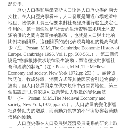
歷史學。
歷史人口學和馬爾薩斯人口論是人口歷史學的兩大
支柱。在人口歷史學看來，人口發展是通過市場經濟中
地租、物價和工資三個要素對社會經濟運行發生決定性
作用的。第一個假說是“社會的生活資料需求與土地資
源的供給之間有著直接的聯系”，也就是人口與土地的
比例均衡關系。這種關系的變化表現為地租的提高和減
少（注：Postan, M.M.,The Cambridge Economic History of
Europe. Cambridge,1996, Vol.1, pp. 560-561.）。第二個假
說是“物價根據供求規律發生波動，而這種波動影響社
會和經濟的狀況”（注：Postan, M.M.,The Medieval
Economy and society, New York,1972,pp.253.）。盡管貨
幣貶值、收成好壞、消費方式等其他因素會引起物價的
波動，但人口發展因素在供求規律中占首要地位。第三
個假說是“工資依據可就業勞動力數量的變化而波
動”（注：Postan, M.M.,The Medieval Economy and
society, New York,1972,pp.257.）。人口數量的變化影響
社會勞動力的增減，而勞動力供求的不平衡影響著勞動
價格的波動。
人口歷史學在人口發展與經濟發展關系的研究上取