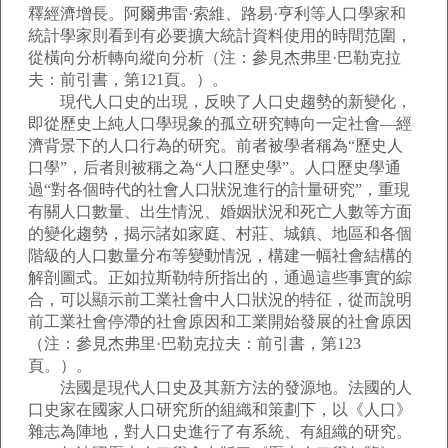
釋經濟增長。阿爾弗雷·索維、路易·亨利等人口學家和
統計學家則看到有必要擴大統計資料使用的時間范圍，
從橫向分析轉向縱向分析（注：參見杰弗里·巴勒克拉
夫：前引書，第121頁。）。
現代人口史的出現，反映了人口史趨勢的新變化，
即從歷史上純人口學現象的孤立研究轉向一定社會—經
濟背景下的人口行為的研究。前者被學者稱為“歷史人
口學”，后者則被稱之為“人口歷史學”。人口歷史學通
過“對各個時代的社會人口狀況進行的計量研究”，重現
有關人口數量、出生情況、婚姻狀況和死亡人數等方面
的變化趨勢，揭示諸如家庭、村莊、城鎮、地區和各個
階級的人口數量分布等變動情況，構建一幅社會結構的
解剖圖式。正如拉斯勒特所指出的，通過這些事實的綜
合，可以顯示前工業社會中人口狀況的特征，從而說明
前工業社會停滯的社會原因和工業開始發展的社會原因
（注：參見杰弗里·巴勒克拉夫：前引書，第123
頁。）。
法國是現代人口史及其新方法的發源地。法國的人
口史家在國家人口研究所的組織和策劃下，以《人口》
雜志為陣地，對人口史進行了有系統、有組織的研究。