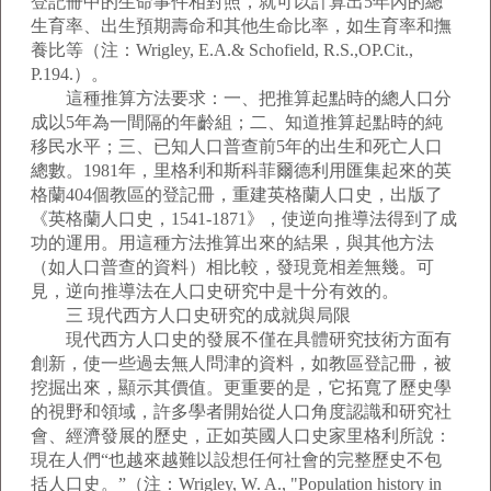
登記冊中的生命事件相對照，就可以計算出5年內的總
生育率、出生預期壽命和其他生命比率，如生育率和撫
養比等（注：Wrigley, E.A.& Schofield, R.S.,OP.Cit.,
P.194.）。
這種推算方法要求：一、把推算起點時的總人口分
成以5年為一間隔的年齡組；二、知道推算起點時的純
移民水平；三、已知人口普查前5年的出生和死亡人口
總數。1981年，里格利和斯科菲爾德利用匯集起來的英
格蘭404個教區的登記冊，重建英格蘭人口史，出版了
《英格蘭人口史，1541-1871》，使逆向推導法得到了成
功的運用。用這種方法推算出來的結果，與其他方法
（如人口普查的資料）相比較，發現竟相差無幾。可
見，逆向推導法在人口史研究中是十分有效的。
三 現代西方人口史研究的成就與局限
現代西方人口史的發展不僅在具體研究技術方面有
創新，使一些過去無人問津的資料，如教區登記冊，被
挖掘出來，顯示其價值。更重要的是，它拓寬了歷史學
的視野和領域，許多學者開始從人口角度認識和研究社
會、經濟發展的歷史，正如英國人口史家里格利所說：
現在人們“也越來越難以設想任何社會的完整歷史不包
括人口史。”（注：Wrigley, W. A., "Population history in