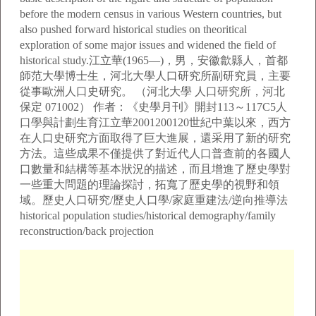
before the modern census in various Western countries, but
also pushed forward historical studies on theoritical
exploration of some major issues and widened the field of
historical study.江立華(1965—)，男，安徽歙縣人，首都
師范大學博士生，河北大學人口研究所副研究員，主要
從事歐洲人口史研究。 （河北大學 人口研究所，河北
保定 071002） 作者：《史學月刊》開封113～117C5人
口學與計劃生育江立華2001200120世紀中葉以來，西方
在人口史研究方面取得了巨大進展，還采用了新的研究
方法。這些成果不僅提供了對近代人口普查前的各國人
口數量和結構等基本狀況的描述，而且增進了歷史學對
一些重大問題的理論探討，拓寬了歷史學的視野和領
域。歷史人口研究/歷史人口學/家庭重建法/逆向推導法
historical population studies/historical demography/family
reconstruction/back projection