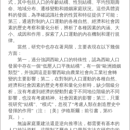
式，其中包括人口的年齡結構、性別結構、平均預期壽
命、地域分布、遷移變動和婚姻家庭狀況。這些具體資
料的發掘，為準確認識社會的性質和特征提供了可能；
第三，通過對制約人口運動的各種自然、經濟和社會因
素的歷史考察和量化分析，辨析了各種因素的內涵、大
小、成因和作用，探索了人口運動的內在機制和運行規
律。
當然，研究中也存在著局限，主要表現在以下幾個
方面：
第一，過分強調西歐人口的特殊性，認為西歐人口
發展中存在一個“低壓人口平衡結構”，有一個“歐洲婚姻
類型”，并強調這是影響西歐由農業社會向工業社會轉
變的主要影響；第二，在對制約人口運動的各種自然、
經濟和社會因素的歷史考察和量化分析時，缺少階級分
析，沒有考慮到經濟的變動對處于不同地位階級的不同
影響，也沒有考慮精神、社會因素的影響；第三，只重
視研究“結構”、“模式”，忽視了“考慮人類在創造歷史中
發揮的作用”（注：［美］伊格斯爾：前引書，第85
頁。）。
無論家庭重建法還是逆向推導法，都需要有基本的
人口統計資料。這限制了歷史人口學新方法在研究中的