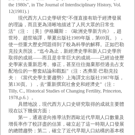
the 1980s", in The Journal of Interdisciplinary History, Vol.
12(1981).）
現代西方人口史學研究“不僅直接有助于經濟發展
的理論，而且更為清晰地描述了人民大眾的日常生
活”（注：［美］伊格爾斯：《歐洲史學新方向》，趙
世玲、趙世瑜譯，華夏出版社1989年版，第69頁。），
使一些重大歷史問題得到了較為科學的解釋。正如巴勒
克拉夫所說，“迄今為止，新經濟史學和新人口史學所
取得的成就——而且是非常巨大的成就——已經迫使歷
史學家去重新思考、修正，甚至往往拋棄那些過去占支
配地位的一整套結論和觀點”（注：杰弗里·巴勒克拉
夫：《當代史學主要趨勢》上海譯文出版社1987年版，
第130頁。），去“重新撰寫社會史和經濟史”（注：
Tilly, C., Historical Studies of Changing Fertility, Princeton,
1978,p.6.）。
具體地說，現代西方人口史研究取得的成就主要體
現在以下幾個方面：
第一，通過逆向推導法對西歐近代早期人口數量及
增長率作了較詳盡的估算，確立起了這一時期人口發展
的總體趨勢；第二，確立了近代早期人口結構的基本模