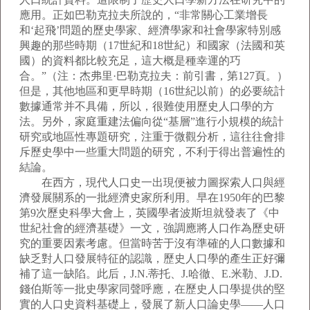
應用。正如巴勒克拉夫所說的，“非常關心工業增長
和‘起飛’問題的歷史學家、經濟學家和社會學家特別感
興趣的那些時期（17世紀和18世紀）和國家（法國和英
國）的資料都比較充足，這大概是種幸運的巧
合。”（注：杰弗里·巴勒克拉夫：前引書，第127頁。）
但是，其他地區和更早時期（16世紀以前）的必要統計
數據通常并不具備，所以，很難使用歷史人口學的方
法。另外，家庭重建法偏向從“基層”進行小規模的統計
研究或地區性專題研究，注重于微觀分析，這往往會排
斥歷史學中一些重大問題的研究，不利于得出普遍性的
結論。
在西方，現代人口史一出現便被力圖探索人口與經
濟發展關系的一批經濟史家所利用。早在1950年的巴黎
第9次歷史科學大會上，英國學者波斯坦就發表了《中
世紀社會的經濟基礎》一文，強調應將人口作為歷史研
究的重要因素考慮。但當時苦于沒有準確的人口數據和
缺乏對人口發展特征的認識，歷史人口學的產生正好彌
補了這一缺陷。此后，J.N.蒂托、J.哈徹、E.米勒、J.D.
錢伯斯等一批史學家同聲呼應，在歷史人口學提供的堅
實的人口史資料基礎上，發展了新人口論史學——人口