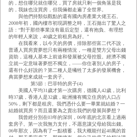
的，想住哪兒就住哪兒，買了房就只剩一個角落是我
的，我妹也沒買房，但我倆都走遍了全世界。
與他們持類似觀點的還有國內房產業大佬王石。
2008年初，國內樓市初現調整之時，王石拋出了驚人之
語：“對于那些事業沒有最后定型，還有抱負、有理想
的年輕人來說，40歲之前租房為好。”
在我看來，以今天的房價，排除那些富二代不說，
普通人買房賣夢想只有兩種情況，一種是雙方父母出錢
資助，這種人基本上前途和發展被父母控股。經濟不獨
立就一定意味著夢想不獨立，——你住著別人的房子，
還有什么好說的？第二種人是犧牲了太多的發展機會，
典當夢想來成就一套房子。
第5節：巴菲特的房子(4)
美國人平均31歲才第一次購房，德國人42歲，比利
時37歲，香港人是32歲，歐洲擁有獨立住房的人口占
50%，剩下都是租房。我們憑什么要一畢業就結婚？一
結婚就買房？而且還要為之賣出我們的發展與夢想？
我曾經分別在03年的深圳，06年底的北京看上過兩
套房子。第一次我無力支付，不愿意讓父母給我出錢。
06年那次，因為有了一點積蓄，我大概能付起40萬的首