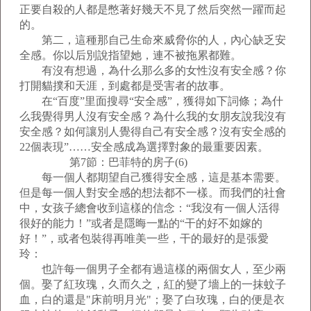
正要自殺的人都是憋著好幾天不見了然后突然一躍而起
的。
第二，這種那自己生命來威脅你的人，內心缺乏安
全感。你以后別說指望她，連不被拖累都難。
有沒有想過，為什么那么多的女性沒有安全感？你
打開貓撲和天涯，到處都是受害者的故事。
在“百度”里面搜尋“安全感”，獲得如下詞條；為什
么我覺得男人沒有安全感？為什么我的女朋友說我沒有
安全感？如何讓別人覺得自己有安全感？沒有安全感的
22個表現”……安全感成為選擇對象的最重要因素。
第7節：巴菲特的房子(6)
每一個人都期望自己獲得安全感，這是基本需要。
但是每一個人對安全感的想法都不一樣。而我們的社會
中，女孩子總會收到這樣的信念：“我沒有一個人活得
很好的能力！”或者是隱晦一點的“干的好不如嫁的
好！”，或者包裝得再唯美一些，干的最好的是張愛
玲：
也許每一個男子全都有過這樣的兩個女人，至少兩
個。娶了紅玫瑰，久而久之，紅的變了墻上的一抹蚊子
血，白的還是"床前明月光"；娶了白玫瑰，白的便是衣