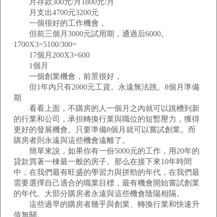
月存款300元/月1800元/月
月支出4700元3200元
一個很好的工作機會，
但前三個月3000元試用期，通過后6000。
1700X3=5100/300=
17個月200X3=600
1個月
一個創業機會，前景很好，
但1年內只有2000元工資。永遠無法跳。8個月準備
期
看看上面，不購房的人一個月之內就可以跳槽到新
的行業和公司，承担轉換行業與職位的短暫壓力，獲得
更好的發展機會。只要準備8個月就可以嘗試創業。而
購房者則永遠與這些機會遠離了。
簡單來說，如果你有一份5000元的工作，用20年的
貸款買著一棟最一般的房子。那么在接下來10年時間
中，在我們最有旺盛的學習力與拼勁的年代，在我們最
需要選擇自己適合的職業目標，最有機會開始嘗試創業
的年代。大部分購房者永遠與這些機會陰陽相隔。
這些過早的購房者幾乎與創業、轉換行業和快速升
值無關。