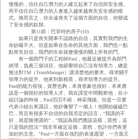
慢慢的，信任自己潛力的人建立起來了自信與安全感。
而不信任自己潛力的人會進入越來越喪失安全感的模
式。換而言之，你永遠喪失了這個方面的自信，你變成
了安全感的奴隸。
第11節：巴菲特的房子(10)
如果只是喪失開車不認路的自信，其實對我們的生
命妨礙不大。但是如果在生命的其他方面，我們也一點
點喪失自信，我們的生命就會慢慢的關上所有的門。
有一個西門子的工程師Paul，他最近被提升為部門
經理，負責三個項目。他卻覺得自己沒有領導力，總是
無法對TM（TeamManager）講清楚他的要求。尋求關于
領導力的提升。他來到新精英，尋求領導力的提升。
Paul的能力很強，資歷也夠，本身形象也很好，本來應
該是一個很好的領導人才。我在課堂中間觀察他，在小
組討論的時候，Paul滔滔不絕，神采飛揚。但是一旦要
代表小組出來講話，他好像變了一個人！他開始磕磕巴
巴，而且有很多不自信的自我否定的語言，“我講的不
好，就是隨便講的”，“我認為我們應該這樣，當然，這
只是我的想法”“我非常確定這個，當然，也許你們有更
加好的主意。”Paul一方面在強烈的表達愿望，一方面又