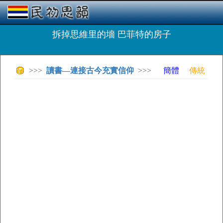
拆掉思維里的墻 巴菲特的房子
>>>
讀書—連接古今充實信仰
>>>
簡體
傳統