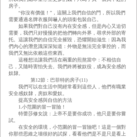
房子。
“你沒有價值！”，這關上我們自信的門，所以我們
需要通過名牌衣服與嚇人的頭銜包裝自己。
如果我們對自己沒有內在安全感，但是內心又迫切
需要，我們只好慢慢的把他們轉向外界，尋求外部的寄
托。這讓我們的自信完全摧毀，恐懼開始滋生：因為我
們內心的潛意識深深知道：外物是無法完全掌控的，而
我們又無比依賴這些東西。
這種想法讓我們活在兩重的煎熬當中：不相信自
己，又隨時害怕失去。我們終將被奴役，成為安全感的
奴隸。
第12節：巴菲特的房子(11)
我們可以在生活中間經常看到這些人，他們有職業
安全感奴隸，房奴和愛奴。
提高安全感與自信的方法
1.小范圍的冒一冒險！
特蕾莎修女說：上帝不是要你成功，他只是要你嘗
試。
在安全的環境，小范圍的冒一冒險吧！這是一個對
你那些思維之墻很好的試探，看看他們是不是只是看上