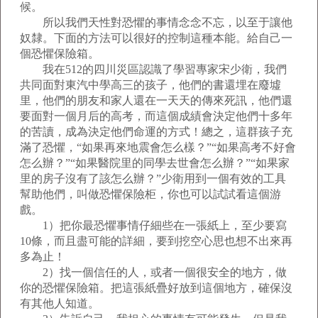
候。
所以我們天性對恐懼的事情念念不忘，以至于讓他
奴隸。下面的方法可以很好的控制這種本能。給自己一
個恐懼保險箱。
我在512的四川災區認識了學習專家宋少衛，我們
共同面對東汽中學高三的孩子，他們的書還埋在廢墟
里，他們的朋友和家人還在一天天的傳來死訊，他們還
要面對一個月后的高考，而這個成績會決定他們十多年
的苦讀，成為決定他們命運的方式！總之，這群孩子充
滿了恐懼，“如果再來地震會怎么樣？”“如果高考不好會
怎么辦？”“如果醫院里的同學去世會怎么辦？”“如果家
里的房子沒有了該怎么辦？”少衛用到一個有效的工具
幫助他們，叫做恐懼保險柜，你也可以試試看這個游
戲。
1）把你最恐懼事情仔細些在一張紙上，至少要寫
10條，而且盡可能的詳細，要到挖空心思也想不出來再
多為止！
2）找一個信任的人，或者一個很安全的地方，做
你的恐懼保險箱。把這張紙疊好放到這個地方，確保沒
有其他人知道。