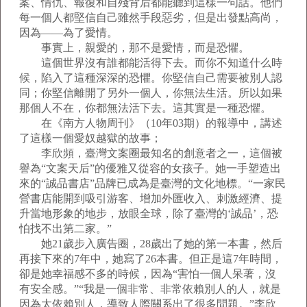
案、情仇、報復和自殘背后都能聽到這樣一句話。他們
每一個人都堅信自己雖然手段惡劣，但是出發點高尚，
因為——為了愛情。
事實上，親愛的，那不是愛情，而是恐懼。
這個世界沒有誰都能活得下去。而你不知道什么時
候，陷入了這種深深的恐懼。你堅信自己需要被別人認
同；你堅信離開了另外一個人，你無法生活。所以如果
那個人不在，你都無法活下去。這其實是一種恐懼。
在《南方人物周刊》（10年03期）的報導中，講述
了這樣一個愛奴越獄的故事；
李欣頻，臺灣文案圈最知名的創意者之一，這個被
譽為“文案天后”的優雅又從容的女孩子。她一手塑造出
來的“誠品書店”品牌已成為是臺灣的文化地標。“一家民
營書店能開到吸引游客、增加外匯收入、刺激經濟、提
升當地形象的地步，放眼全球，除了臺灣的‘誠品’，恐
怕找不出第二家。”
她21歲步入廣告圈，28歲出了她的第一本書，然后
再接下來的7年中，她寫了26本書。但正是這7年時間，
卻是她幸福感不多的時候，因為“害怕一個人呆著，沒
有安全感。”“我是一個非常、非常依賴別人的人，就是
因為太依賴別人，導致人際關系出了很多問題。”李欣