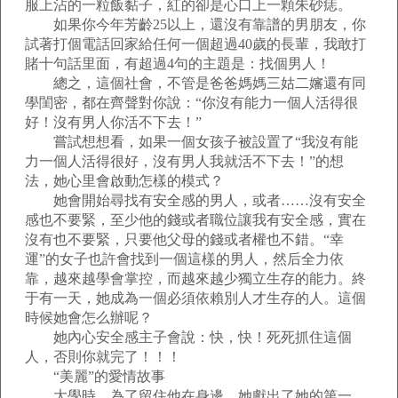
服上沾的一粒飯黏子，紅的卻是心口上一顆朱砂痣。
如果你今年芳齡25以上，還沒有靠譜的男朋友，你
試著打個電話回家給任何一個超過40歲的長輩，我敢打
賭十句話里面，有超過4句的主題是：找個男人！
總之，這個社會，不管是爸爸媽媽三姑二嬸還有同
學閨密，都在齊聲對你說：“你沒有能力一個人活得很
好！沒有男人你活不下去！”
嘗試想想看，如果一個女孩子被設置了“我沒有能
力一個人活得很好，沒有男人我就活不下去！”的想
法，她心里會啟動怎樣的模式？
她會開始尋找有安全感的男人，或者……沒有安全
感也不要緊，至少他的錢或者職位讓我有安全感，實在
沒有也不要緊，只要他父母的錢或者權也不錯。“幸
運”的女子也許會找到一個這樣的男人，然后全力依
靠，越來越學會掌控，而越來越少獨立生存的能力。終
于有一天，她成為一個必須依賴別人才生存的人。這個
時候她會怎么辦呢？
她內心安全感主子會說：快，快！死死抓住這個
人，否則你就完了！！！
“美麗”的愛情故事
大學時，為了留住他在身邊，她獻出了她的第一