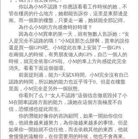
你以為小M不認路？你應該看看工作時候的她，不
管在樓房的什么地方，她都能告訴你，這里是東那邊是
南。而一個新的樓盤，只要走一遍，她就能全部記得。
為什么小M的方向感會時好時壞？
因為在小M買車的第一天，就有無數人告訴她：“女
人是完全不認路的哦！”小M說那怎么辦啊，賣車的說你
還是買一個GPS吧。小M從此在車上安裝了一個GPS，
在兩個人的時候，有男朋友做人肉GPS，自己一個人的
時候，就完全依靠GPS啦。小M的車上方向感從此完全
消失。看看下面這個循環。
前面提到過，能力=天賦X時間。小M完全沒有自己
認路的時間，所以她的能力也近乎等于0。但是在樓盤
里面，小M完全是另外一個狀態。
你看到了么？“女人不認路”這個信念徹底毀掉了小
M在開車認路方面的能力，讓她在這個方面極度不自
信，恐懼感也從此而生。
你的潛能好像你的咨詢顧問，如果一開始你信任
他，他就會越來越努力，為你做越來越多的事情。但是
如果你一開始就不信任他，而去依賴其他的東西，他就
會慢慢的遠離你，在你需要用的時候，他也不會再來。