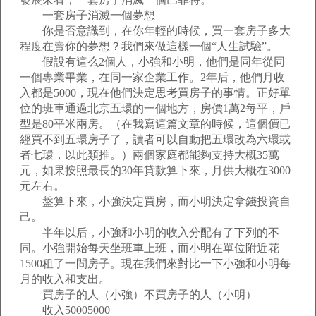
一套房子消滅一個夢想
你是否意識到，在你年輕的時候，買一套房子多大
程度在賣你的夢想？我們來做這樣一個“人生試驗”。
假設有這么2個人，小強和小明，他們是同年從同
一個專業畢業，在同一家企業工作。2年后，他們月收
入都是5000，現在他們決定思考買房子的事情。正好單
位的班車通過北京五環的一個地方，房價1萬2每平，戶
型是80平米兩房。（在我寫這篇文章的時候，這個價已
經買不到五環房子了，讀者可以自動把五環改為六環或
者七環，以此類推。）兩個家庭都能夠支持大概35萬
元，如果按照最長的30年貸款算下來，月供大概在3000
元左右。
盤算下來，小強決定買房，而小明決定拿錢投資自
己。
半年以后，小強和小明的收入分配有了下列的不
同。小強開始每天坐班車上班，而小明在單位附近花
1500租了一間房子。現在我們來對比一下小強和小明每
月的收入和支出。
買房子的人（小強）不買房子的人（小明）
收入50005000