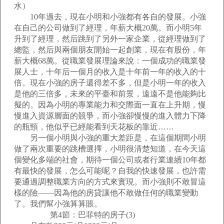
水）
10年過去，現在小明和小強都有各自的發展。小強
在自己的公司做到了經理，年薪大概20萬。而小明5年
升到了經理，然后跳到了另外一家企業，從經理做到了
總監，然后與兩個朋友開始一起創業，現在有股份，年
薪大概68萬。從職業發展理論來說：一個成功的職業發
展人士，十年后一個月的收入是十年前一年的收入的十
倍。現在小強的房子還得差不多，但是小明一年的收入
是他的三倍多，未來的平臺和前景，遠遠不是他能夠比
擬的。因為小明的專業能力和交際面一直在上升期，慢
慢進入資源層面的競爭，而小強卻慢慢的進入體力下降
的瓶頸，他似乎已經能看到天花板的靠近……
另一個小明與小強的重大差距是，在這個期間小明
做了兩次重要的跳槽選擇，小明很清楚知道，在今天這
個變化多端的社會，期待一個公司或者行業連續10年都
有最快的發展，怎么可能呢？自我的快速發展，也許需
要通過調整職業方向的方式來實現。而小強則不敢冒這
樣的險——因為他的房貸讓他不敢做任何的職業變動
了。我們幫小強算算賬。
第4節：巴菲特的房子(3)