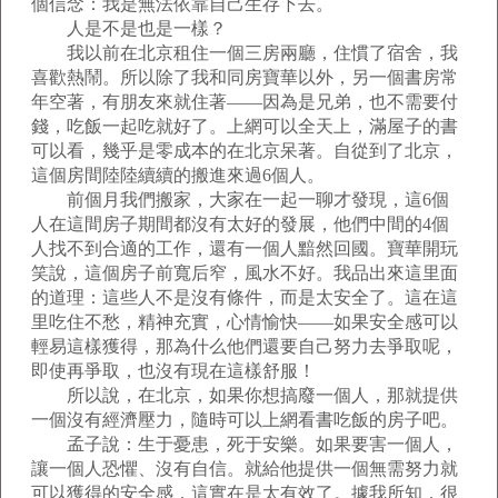
個信念：我是無法依靠自己生存下去。
人是不是也是一樣？
我以前在北京租住一個三房兩廳，住慣了宿舍，我
喜歡熱鬧。所以除了我和同房寶華以外，另一個書房常
年空著，有朋友來就住著——因為是兄弟，也不需要付
錢，吃飯一起吃就好了。上網可以全天上，滿屋子的書
可以看，幾乎是零成本的在北京呆著。自從到了北京，
這個房間陸陸續續的搬進來過6個人。
前個月我們搬家，大家在一起一聊才發現，這6個
人在這間房子期間都沒有太好的發展，他們中間的4個
人找不到合適的工作，還有一個人黯然回國。寶華開玩
笑說，這個房子前寬后窄，風水不好。我品出來這里面
的道理：這些人不是沒有條件，而是太安全了。這在這
里吃住不愁，精神充實，心情愉快——如果安全感可以
輕易這樣獲得，那為什么他們還要自己努力去爭取呢，
即使再爭取，也沒有現在這樣舒服！
所以說，在北京，如果你想搞廢一個人，那就提供
一個沒有經濟壓力，隨時可以上網看書吃飯的房子吧。
孟子說：生于憂患，死于安樂。如果要害一個人，
讓一個人恐懼、沒有自信。就給他提供一個無需努力就
可以獲得的安全感，這實在是太有效了。據我所知，很