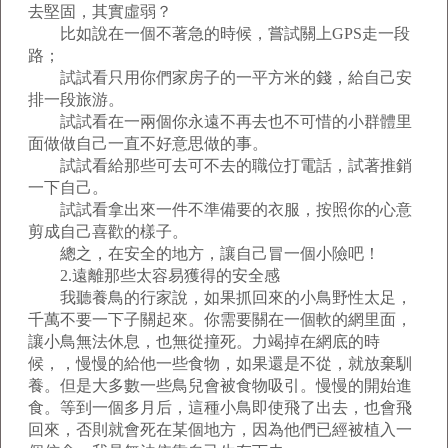
去堅固，其實虛弱？
比如說在一個不著急的時候，嘗試關上GPS走一段
路；
試試看只用你們家房子的一平方米的錢，給自己安
排一段旅游。
試試看在一兩個你永遠不再去也不可惜的小群體里
面做做自己一直不好意思做的事。
試試看給那些可去可不去的職位打電話，試著推銷
一下自己。
試試看拿出來一件不準備要的衣服，按照你的心意
剪成自己喜歡的樣子。
總之，在安全的地方，讓自己冒一個小險吧！
2.遠離那些太容易獲得的安全感
我聽養鳥的行家說，如果抓回來的小鳥野性太足，
千萬不要一下子關起來。你需要關在一個軟的網里面，
讓小鳥無法休息，也無從撞死。力竭掉在網底的時
候，，慢慢的給他一些食物，如果還是不從，就放棄馴
養。但是大多數一些鳥兒會被食物吸引。慢慢的開始進
食。等到一個多月后，這種小鳥即使飛了出去，也會飛
回來，否則就會死在某個地方，因為他們已經被植入一