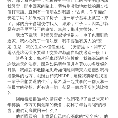
付。那天看完房子，那種擁有一個自己的房子的想法讓
我興奮，開車回家的路上，我特別激動地給我的朋友挨
個打電話。直到有一個朋友對我說：“古典，你準備好
安定了嗎？如果你買了房子，這一輩子基本上就定下來
了。你的房子會驅使你找人，結婚，生子……因為那就
是在房子里面該干的事情。當然，那其實很好。”
我放下電話，那種興奮感慢慢褪去，車子也開到臨
近家。我內心做了一個決定，我不要過有房人的“安
定”生活，我的生命不僅僅至此。（友情提示：開車打
電話是壞習慣不要學！交警叔叔請自動跳過這一段！）
這些年來，每次開車經過那個樓盤，我都深深的感
謝我當天的決定。因為如果我每個月有著6000多塊錢的
月供，我絕對不敢開始思考如何離開新東方這個對我待
遇優厚的地方，創辦新精英NEDP，這樣我將錯過我這
一輩子最想要過的生活，最希望一起共事的一群人和一
個最大的夢想。所有這一切，都是一個房子所無法比擬
的。
回頭看這群過早的購房者：他們花掉了自己未來10
年轉換工作方向與創業的機會，花掉了年薪高3倍的機
會，他們到底買回來什么？
他們購買的，其實是自己內心深處的“安全感”。他