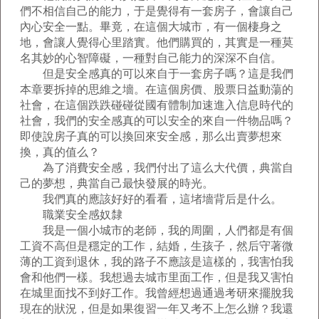
們不相信自己的能力，于是覺得有一套房子，會讓自己
內心安全一點。畢竟，在這個大城市，有一個棲身之
地，會讓人覺得心里踏實。他們購買的，其實是一種莫
名其妙的心智障礙，一種對自己能力的深深不自信。
但是安全感真的可以來自于一套房子嗎？這是我們
本章要拆掉的思維之墻。在這個房價、股票日益動蕩的
社會，在這個跌跌碰碰從國有體制加速進入信息時代的
社會，我們的安全感真的可以安全的來自一件物品嗎？
即使說房子真的可以換回來安全感，那么出賣夢想來
換，真的值么？
為了消費安全感，我們付出了這么大代價，典當自
己的夢想，典當自己最快發展的時光。
我們真的應該好好的看看，這堵墻背后是什么。
職業安全感奴隸
我是一個小城市的老師，我的周圍，人們都是有個
工資不高但是穩定的工作，結婚，生孩子，然后守著微
薄的工資到退休，我的路子不應該是這樣的，我害怕我
會和他們一樣。我想過去城市里面工作，但是我又害怕
在城里面找不到好工作。我曾經想過通過考研來擺脫我
現在的狀況，但是如果復習一年又考不上怎么辦？我還