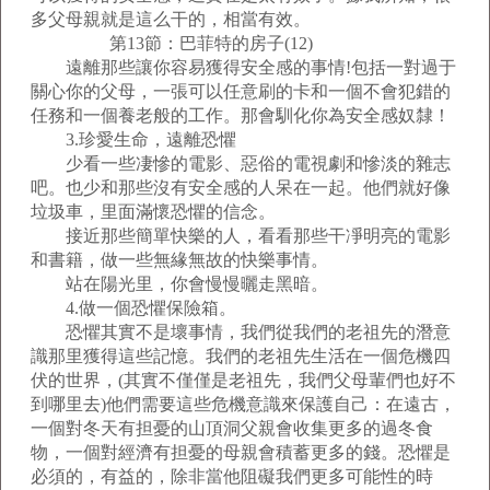
多父母親就是這么干的，相當有效。
第13節：巴菲特的房子(12)
遠離那些讓你容易獲得安全感的事情!包括一對過于
關心你的父母，一張可以任意刷的卡和一個不會犯錯的
任務和一個養老般的工作。那會馴化你為安全感奴隸！
3.珍愛生命，遠離恐懼
少看一些凄慘的電影、惡俗的電視劇和慘淡的雜志
吧。也少和那些沒有安全感的人呆在一起。他們就好像
垃圾車，里面滿懷恐懼的信念。
接近那些簡單快樂的人，看看那些干凈明亮的電影
和書籍，做一些無緣無故的快樂事情。
站在陽光里，你會慢慢曬走黑暗。
4.做一個恐懼保險箱。
恐懼其實不是壞事情，我們從我們的老祖先的潛意
識那里獲得這些記憶。我們的老祖先生活在一個危機四
伏的世界，(其實不僅僅是老祖先，我們父母輩們也好不
到哪里去)他們需要這些危機意識來保護自己：在遠古，
一個對冬天有担憂的山頂洞父親會收集更多的過冬食
物，一個對經濟有担憂的母親會積蓄更多的錢。恐懼是
必須的，有益的，除非當他阻礙我們更多可能性的時