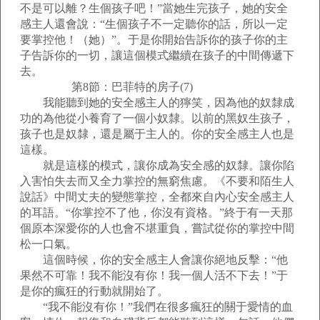
不是可以離？生個孩子吧！”當她生完孩子，她的安全
感主人還會說：“生個孩子不一定聽你的話，所以一定
要掌控他！（她）”。于是你開始告訴你的孩子你的主
子告訴你的一切，讓這個模式繼續在孩子的中間傳遞下
去。
第8節：巴菲特的房子(7)
我能聽到她的安全感主人的獰笑，因為他的奴隸成
功的為他從小養育了一個小奴隸。以前的黑奴生孩子，
孩子也是奴隸，還是屬于主人的。你的安全感主人也是
這樣。
就是這樣的模式，讓你成為安全感的奴隸。讓你陷
入害怕失去而又全力掌控的無窮焦慮。《不要和陌生人
說話》中間丈夫的變態掌控，全都來自內心安全感主人
的耳語。“你掌控不了他，你沒有資格。”終于有一天那
個原本深愛你的人也會不堪重負，嘗試從你的掌控中間
松一口氣。
這個時候，你的安全感主人會讓你絕地反擊：“他
果然不可靠！我不能沒有你！我一個人活不下去！”于
是你的瘋狂的行動就開始了。
“我不能沒有你！”我們在很多瘋狂的關于愛情的血