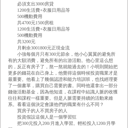
必須支出3000房貸
1200生活費+衣服日用品等
500機動費用
共4700元1500房租
1200生活費+衣服日用品等
500機動費用
共3200元
月剩余3001800元正現金流
小強每個月只有300元節余，他小心翼翼的避免所
有的大額消費，避免所有的出游活動。他心里這么想
的，反正有房子了，熬一熬就能過去的！小明則開始把
更多的錢花在自己身上，他覺得這個時候投資職業才是
最重要。他看上了幾個認證和能力培訓班，也找經理要
了一個書單，購買自己需要的書。同時他還拿出一部分
錢做活動基金，因為他知道，在課程中結識人脈的收獲
往往和課程一樣重要。但是人脈需要持續的活動來維
系。看看這個決定會讓他們的職業有什么不同？
買房子的人不買房子的人
投資假設這個人是一個學習狂
把300元投入200/月進入學習。輕松投入1200/月學