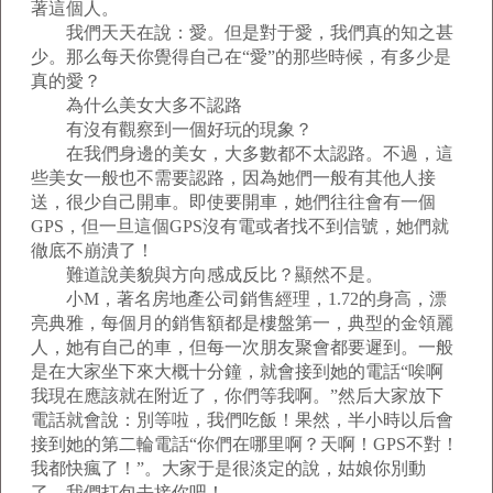
著這個人。
我們天天在說：愛。但是對于愛，我們真的知之甚
少。那么每天你覺得自己在“愛”的那些時候，有多少是
真的愛？
為什么美女大多不認路
有沒有觀察到一個好玩的現象？
在我們身邊的美女，大多數都不太認路。不過，這
些美女一般也不需要認路，因為她們一般有其他人接
送，很少自己開車。即使要開車，她們往往會有一個
GPS，但一旦這個GPS沒有電或者找不到信號，她們就
徹底不崩潰了！
難道說美貌與方向感成反比？顯然不是。
小M，著名房地產公司銷售經理，1.72的身高，漂
亮典雅，每個月的銷售額都是樓盤第一，典型的金領麗
人，她有自己的車，但每一次朋友聚會都要遲到。一般
是在大家坐下來大概十分鐘，就會接到她的電話“唉啊
我現在應該就在附近了，你們等我啊。”然后大家放下
電話就會說：別等啦，我們吃飯！果然，半小時以后會
接到她的第二輪電話“你們在哪里啊？天啊！GPS不對！
我都快瘋了！”。大家于是很淡定的說，姑娘你別動
了，我們打包去接你吧！