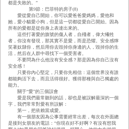
都是失敗的。”
第9節：巴菲特的房子(8)
愛從愛自己開始，你可以愛爸爸愛媽媽，愛他和
她，愛小貓愛小狗，但是這一切都從愛自己開始。因為
所有的愛都是從你身上表達出來的。
這些打著愛的旗號的傷人者，自殘者，偉大犧牲
者，你沒有發現，那其實不是愛，而是恐懼。安全感獰
笑著奴隸你，然后用你去毀掉你身邊的人，毀掉你的生
活，然后在人群中尋找下一個受害者。
不要問為什么他沒有安全感？那是因為你自己沒有
安全感！
只要你內心堅定，只要你先相信：這個世界沒有誰
都能夠活下去，而且活得很好。獲得那種與自己獨處的
能力。
關于“愛”的三個誤會
愛是我們最常聽到的話，卻也是被誤解最深的一個
字，我們常常對愛有所誤解：
第一，把依賴當成愛。
有一個朋友因為公事需要經常出差，每次在外面總
是接到女朋友的電話：“你現在好不好啊？有沒有想我