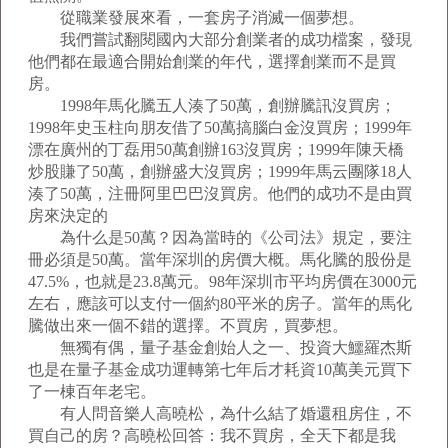
從職業發展來看，一套房子消滅一個夢想。
我們嘗試翻閱國內大部分創業者的成功檔案，發現
他們都在最適合開始創業的年代，選擇創業而不是買
房。
1998年馬化騰五人湊了50萬，創辦騰訊沒買房；
1998年史玉柱向朋友借了50萬搞腦白金沒買房；1999年
漂在廣州的丁磊用50萬創辦163沒買房；1999年陳天橋
炒股賺了50萬，創辦盛大沒買房；1999年馬云團隊18人
湊了50萬，注冊阿里巴巴沒買房。他們的成功不是由買
房來決定的
為什么是50萬？因為當時的《公司法》規定，要注
冊必須是50萬。當年深圳的房價大概。馬化騰的股份是
47.5%，也就是23.8萬元。98年深圳市平均房價在3000元
左右，應該可以支付一個約80平米的房子。當年的馬化
騰做出來一個不錯的選擇。不買房，買夢想。
無獨有偶，量子基金創始人之一、投資大鱷羅杰斯
也是在量子基金成功運轉第七年后才耗資10萬美元買下
了一棟百年老宅。
有人問音樂人高曉松，為什么結了婚還租房住，不
買自己的房？高曉松回答：我不買房，全天下都是我