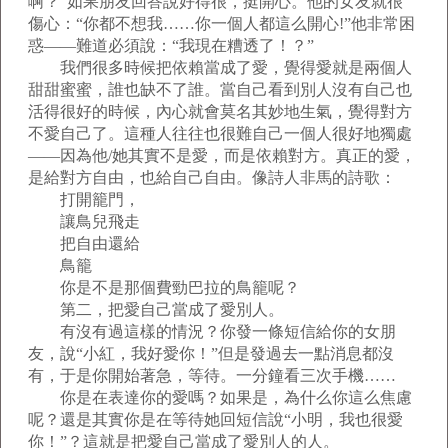
啊？”如果朋友回答說好得很，挺開心。他的女友就很
傷心：“你都不想我……你一個人都這么開心!”他非常困
惑——難道必須說：“我現在糟透了！？”
我們很多時候把依賴當成了愛，覺得愛就是兩個人
甜甜蜜蜜，誰也缺不了誰。當自己看到別人沒有自己也
活得很好的時候，內心就會莫名其妙地生氣，覺得對方
不愛自己了。這種人往往也很難自己一個人很好地獨處
——因為他/她其實不是愛，而是依賴對方。真正的愛，
是給對方自由，也給自己自由。像詩人非馬的詩歌：
打開籠門，
讓鳥兒飛走
把自由還給
鳥籠
你是不是那個費勁巴拉的鳥籠呢？
第二，把愛自己當成了愛別人。
有沒有過這樣的情況？你發一條短信給你的女朋
友，說“小紅，我好愛你！”但是發過去一點消息都沒
有，于是你開始著急，等待。一分鐘看三次手機……
你是在表達你的愛嗎？如果是，為什么你這么焦慮
呢？還是其實你是在等待她回短信說“小明，我也很愛
你！”？這就是把愛自己當成了愛別人的人。