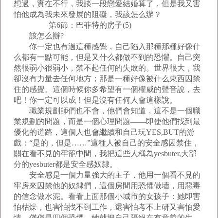
想過，實在不行，我談一段戀愛結婚算了，但是我又害
怕他成為我未來發展的阻礙，我該怎么辦？
第6節：巴菲特的房子(5)
該怎么辦?
你一定也有過這種感覺，自己陷入那種那種好像什
么都有一點可能，但是又什么都做不到的恐懼。自己突
然很弱小很弱小，禁不起任何的失敗的。世界很大，我
卻沒有力量去任何地方；那是一種好像被什么東西囚禁
住的感覺。這個時候你多希望有一個權威的聲音說，去
吧！你一定可以成！但是沒有任何人會這樣說。
職業規劃師們也不會，他們會知道，這不是一個職
業規劃的問題，而是一個心理問題——即使他們找到最
優化的道路，這個人也會繼續和自己玩YES,BUT的游
戲：“是的，但是……”這種人被自己的安全感囚禁住，
關在看不見的牢籠中間，我把這些人稱為yesbuter,大部
分的yesbuter都是安全感奴隸。
安全感是一個力量強大的主子，他用一個看不見的
牢房來囚禁他的奴隸們，這個房間用恐懼做墻，用惡毒
的信念做水泥。看看上面那個小城市的女孩子：她即害
怕枯燥，也害怕找不到工作，還害怕考不上研又害怕愛
情。僅僅是四個恐懼，她就把自己隔絕在有意義的生