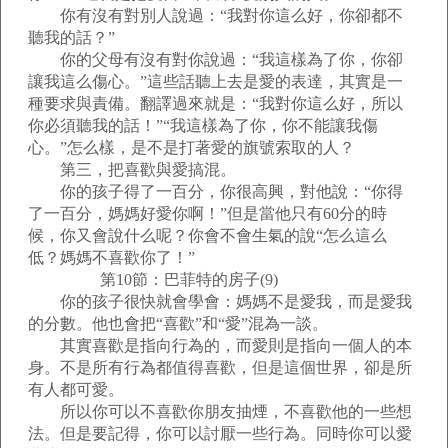
你有沒有對別人說過：“我對你這么好，你卻都不
聽我的話？”
你的父母有沒有對你說過：“我這樣為了你，你卻
讓我這么傷心。”這些話聽上去是愛的表達，其實是一
種要求與責備。翻譯過來就是：“我對你這么好，所以
你必須聽我的話！”“我這樣為了你，你不能讓我傷
心。”怎么樣，是不是打著愛的旗號索取的人？
第三，把喜歡與愛搞混。
你的孩子得了一百分，你很高興，對他說：“你得
了一百分，媽媽好愛你啊！”但是當他只有60分的時
候，你又會說什么呢？你會不會生氣的說“怎么這么
低？媽媽不喜歡你了！”
第10節：巴菲特的房子(9)
你的孩子很快就會學會：媽媽不是愛我，而是愛我
的分數。他也會把“喜歡”和“愛”混為一談。
其實喜歡是指向行為的，而愛則是指向一個人的本
身。不是所有行為都值得喜歡，但是這個世界，卻是所
有人都可愛。
所以你可以不喜歡你朋友抽煙，不喜歡他的一些想
法。但是要記得，你可以討厭一些行為。同時你可以愛