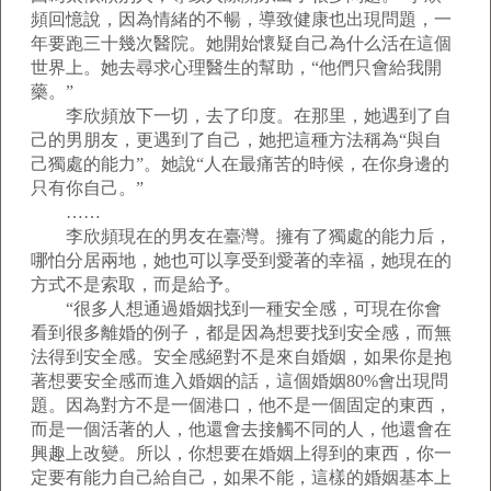
頻回憶說，因為情緒的不暢，導致健康也出現問題，一
年要跑三十幾次醫院。她開始懷疑自己為什么活在這個
世界上。她去尋求心理醫生的幫助，“他們只會給我開
藥。”
李欣頻放下一切，去了印度。在那里，她遇到了自
己的男朋友，更遇到了自己，她把這種方法稱為“與自
己獨處的能力”。她說“人在最痛苦的時候，在你身邊的
只有你自己。”
……
李欣頻現在的男友在臺灣。擁有了獨處的能力后，
哪怕分居兩地，她也可以享受到愛著的幸福，她現在的
方式不是索取，而是給予。
“很多人想通過婚姻找到一種安全感，可現在你會
看到很多離婚的例子，都是因為想要找到安全感，而無
法得到安全感。安全感絕對不是來自婚姻，如果你是抱
著想要安全感而進入婚姻的話，這個婚姻80%會出現問
題。因為對方不是一個港口，他不是一個固定的東西，
而是一個活著的人，他還會去接觸不同的人，他還會在
興趣上改變。所以，你想要在婚姻上得到的東西，你一
定要有能力自己給自己，如果不能，這樣的婚姻基本上