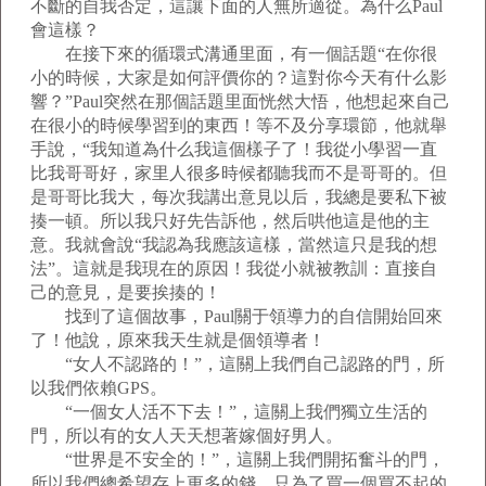
不斷的自我否定，這讓下面的人無所適從。為什么Paul
會這樣？
在接下來的循環式溝通里面，有一個話題“在你很
小的時候，大家是如何評價你的？這對你今天有什么影
響？”Paul突然在那個話題里面恍然大悟，他想起來自己
在很小的時候學習到的東西！等不及分享環節，他就舉
手說，“我知道為什么我這個樣子了！我從小學習一直
比我哥哥好，家里人很多時候都聽我而不是哥哥的。但
是哥哥比我大，每次我講出意見以后，我總是要私下被
揍一頓。所以我只好先告訴他，然后哄他這是他的主
意。我就會說“我認為我應該這樣，當然這只是我的想
法”。這就是我現在的原因！我從小就被教訓：直接自
己的意見，是要挨揍的！
找到了這個故事，Paul關于領導力的自信開始回來
了！他說，原來我天生就是個領導者！
“女人不認路的！”，這關上我們自己認路的門，所
以我們依賴GPS。
“一個女人活不下去！”，這關上我們獨立生活的
門，所以有的女人天天想著嫁個好男人。
“世界是不安全的！”，這關上我們開拓奮斗的門，
所以我們總希望存上更多的錢，只為了買一個買不起的