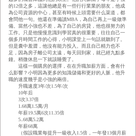
的12倍之多，這讓他總是有一些行行業業的朋友，他成
為公司資源的中心，甚至有時候上頭需要什么渠道，都
會問他一句。他還在準備讀MBA，為自己再上一級做準
備。當然小強也不差，為了自己的房貸，他也很努力的
工作。只是他慢慢意識到學習真的很重要，往往自己一
個多月時間工作的心得，小明課堂上一句話就聽到了。
但是囊中羞澀，他沒有能力投入。而且自己精力也不
足，因為房子離公司太遠，每天回到家，就已經九點多
鐘。稍微休息一下就該睡覺了。
這樣一個購房的選擇，在在升職加薪方面，會有什
么影響？小明因為更多的知識儲備和更好的人脈，他升
職的速度幾乎是小強的兩倍。
升職速度3年/次1.5年/次
10年后
3次3.37倍
1.68萬1.5萬/月
年薪19.5萬6次11.35倍
5..68萬5.2萬
年薪68萬
（假設職業每提升一級收入1.5倍，一年發13個月薪