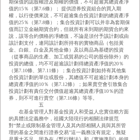
期保值的認股權證及期權的價值，不可超逾其總資產凈
值的15％（第7.6條）； 提供證券投資組合的買入期
權，以行使價來說，不可超逾集合投資計劃的總資產凈
值的25％（第7.8條）；集合投資計劃可以并非為套期保
值而訂立金融期貨合約，但就所有未到期的期貨合約來
說，該等合約價格的凈總值，不論是須付予該計劃或由
該計劃支付，連同該計劃所持有的實物商品（包括黃
金、白銀、白金及其他金條）及以商品為基礎的投資
（從事商品的生產、加工或貿易的公司的股份除外）的
投資的總值，均不可超逾該計劃得總資產凈值的20％
（第7.10條、第7.11條）；集合投資計劃如持有其他集
合投資計劃的單位或股份，其總值不可超逾計劃本身的
總資產凈值的10％（第7.12條）；如果賣空會引致集合
投資計劃有責任交付價值超逾其總資產凈值10％的證
券，則不可進行賣空（第7.16條）等等。
五
在基金管理人對基金投資人和受益人忠實信賴方面
的具體法定義務中，祖國大陸現行的相關法律規范
對“禁止或限制基金管理人及其內部相關人員與其所管
理的基金之間進行證券交易”這一義務沒有規定，無疑
是重大不足。因為在《暫行辦法》和《實施準則》的規