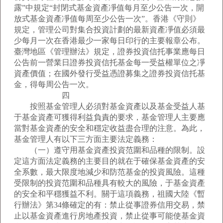
露”中規定“封閉式基金資產凈值每月至少公告一次，開
放式基金資產凈值每周至少公告一次”。香港《守則》
規定，管理公司對集合投資計劃的最新資產凈值必須最
少每月一次在香港最少一家每日印行的主要報章公布。
臺灣地區《管理辦法》規定，證券投資信托事業應每日
公告前一營業日證券投資信托基金每一受益權單位之凈
資產價值；在國外發行受益憑證募集之證券投資信托基
金，得每周公告一次。
四
按照基金管理人必須對基金資產以及基金受益人基
于基金資產可獲得利益負責的要求，基金管理人主要應
當對基金資產的安全和穩定收益盡合理的注意。為此，
基金管理人有以下三方面主要法定義務：
（一）遵守用基金資產投資范圍和品種的限制。設
定這方面法定義務的主要目的就在于確保基金資產的安
全系數，最大限度地減少和防范基金的投資風險。這種
受限制的投資范圍和品種具有較大的風險，于基金資產
的安全和平穩獲益不利。關于這項義務，祖國大陸《暫
行辦法》第34條確定的有：禁止從事證券信用交易，禁
止以基金資產進行房地產投資，禁止從事可能使基金資