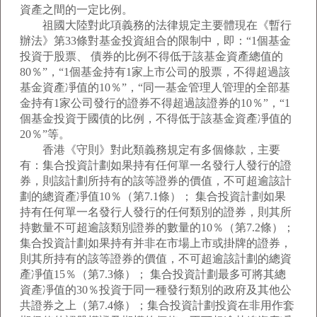
資產之間的一定比例。
祖國大陸對此項義務的法律規定主要體現在《暫行
辦法》第33條對基金投資組合的限制中，即：“1個基金
投資于股票、 債券的比例不得低于該基金資產總值的
80％”，“1個基金持有1家上市公司的股票，不得超過該
基金資產凈值的10％”，“同一基金管理人管理的全部基
金持有1家公司發行的證券不得超過該證券的10％”，“1
個基金投資于國債的比例，不得低于該基金資產凈值的
20％”等。
香港《守則》對此類義務規定有多個條款，主要
有：集合投資計劃如果持有任何單一名發行人發行的證
券，則該計劃所持有的該等證券的價值，不可超逾該計
劃的總資產凈值10％（第7.1條）； 集合投資計劃如果
持有任何單一名發行人發行的任何類別的證券，則其所
持數量不可超逾該類別證券的數量的10％（第7.2條）；
集合投資計劃如果持有并非在市場上市或掛牌的證券，
則其所持有的該等證券的價值，不可超逾該計劃的總資
產凈值15％（第7.3條）； 集合投資計劃最多可將其總
資產凈值的30％投資于同一種發行類別的政府及其他公
共證券之上（第7.4條）；集合投資計劃投資在非用作套