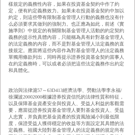
樣規定的義務性內容，如果在投資基金契約中作了約
定，便有約定義務效力。如果未在投資基金契約中加以
約定，則這些帶有限制基金管理人行動的義務也沒有什
么必須要求其做到的強制力。也正應為如此，前述《實
施準則》中規定的有關限制基金管理人活動的約定契約
義務的提示性具體內容，只能稱為具有針對基金管理人
的法定義務的內容，而不是對基金管理人法定義務的直
接規定。應當將這些內容作為對基金管理人的法定義務
單獨用條款列出，同時再提示證券投資基金契約當事人
在約定義務時，可以或者必須把這些法定義務作出約定
和具體化。
政治與法律滬57～63D413經濟法學、勞動法學李永福/
徐瀾波20002000根據證券投資信托的法律性質和特征，
以及保障基金資產安全與投資人、受益人利益的客觀需
要，應當從證券投資基金管理人要對基金投資人、受益
人忠實，并負責把基金資產的投資風險減小到最低限
度，保證受益人獲得穩定的收益等方面設定其具體的法
定義務。祖國大陸對基金管理人的法定義務的規定尚有