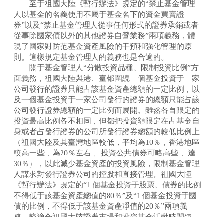
至于祖國大陸《暫行辦法》規定的“禁止基金管理
人以基金的名義使用不屬于基金名下的資金買賣證
券”以及“禁止基金管理人從事任何形式的證券承銷或者
從事除國家債以外的其他證券自營業務”兩項義務，體
現了國家對防范基金資產風險的干預和強化管理的原
則。這樣規定基金管理人的義務也是合適的。
關于基金管理人“分散投資品種、限制投資比例”方
面義務，祖國大陸與港、臺都圍繞一個基金投資于一家
公司發行的證券只能占該基金資產總額的一定比例，以
及一個基金投資于一家公司發行的證券的總額只能占該
公司發行證券總額的一定比例而展開。雖然各自限定的
投資最高比例各不相同，但都把投資額限定在占基金自
身或者占發行證券的公司所發行證券總額的較低比例上
（祖國大陸及其臺灣地區較低，平均為10％，香港地區
較高一些，為20％左右， 投資公共債券可略高些， 達
30％），以此減少基金資產的投資風險，限制基金管理
人謀求對發行證券公司的控股和直接管理。祖國大陸
《暫行辦法》規定的“1 個基金投資于股票、債券的比例
不得低于該基金資產總值的80％”及“1 個基金投資于國
債的比例，不得低于該基金資產凈值的20％”兩項義
務，較適合祖國大陸證券市場和投資基金活動時間短、