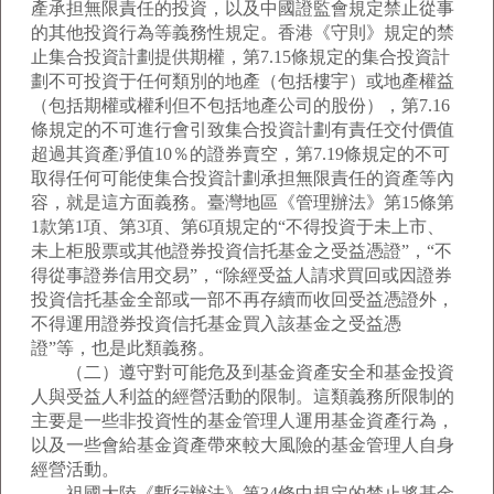
產承担無限責任的投資，以及中國證監會規定禁止從事
的其他投資行為等義務性規定。香港《守則》規定的禁
止集合投資計劃提供期權，第7.15條規定的集合投資計
劃不可投資于任何類別的地產（包括樓宇）或地產權益
（包括期權或權利但不包括地產公司的股份），第7.16
條規定的不可進行會引致集合投資計劃有責任交付價值
超過其資產凈值10％的證券賣空，第7.19條規定的不可
取得任何可能使集合投資計劃承担無限責任的資產等內
容，就是這方面義務。臺灣地區《管理辦法》第15條第
1款第1項、第3項、第6項規定的“不得投資于未上市、
未上柜股票或其他證券投資信托基金之受益憑證”，“不
得從事證券信用交易”，“除經受益人請求買回或因證券
投資信托基金全部或一部不再存續而收回受益憑證外，
不得運用證券投資信托基金買入該基金之受益憑
證”等，也是此類義務。
（二）遵守對可能危及到基金資產安全和基金投資
人與受益人利益的經營活動的限制。這類義務所限制的
主要是一些非投資性的基金管理人運用基金資產行為，
以及一些會給基金資產帶來較大風險的基金管理人自身
經營活動。
祖國大陸《暫行辦法》第34條中規定的禁止將基金