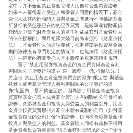
定中，并不全面禁止基金管理人用自有資金買賣證券，
如果在未征得基金受益人和保管人同意的情況下，基金
管理人及其內部相關人員與基金之間進行不包括該基金
所發行的受益憑證在內的證券買賣，是嚴重違背財產信
托關系中信托財產受益人的基本利益及其對基金管理人
的信任授權的。而且祖國大陸目前尚未頒行《財產信托
法》，基金管理人的這項義務，在調整證券投資基金活
動的法律沒有專門規定的情況下，也無法用《財產信托
法》中確定的有關受托人基本義務的規定來轉引規范。
關于“禁止用證券投資基金的資金買賣與基金有利
害關系公司所發行的證券”這一義務，《暫行辦法分只
將這種“禁止用基金資金投資買賣的證券”限定在“與基金
托管人或者基金管理人有利害關系的公司發行的證
券”范圍內，是不夠全面的。因為除了用基金資金投資
買賣與基金托管人或者基金管理人有關聯的公司發行的
證券，會影響基金和投資人與受益人的利益以外，用基
金資金投資買賣那些與基金本體有關聯的公司（如對基
金投資控股的公司）發行的證券，也同樣會影響基金和
投資人與受益人的利益。基金管理人同樣有義務不得用
基金資金投資買賣這種“與基金有利害關系的公司”發行