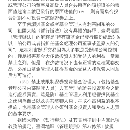
或管理公司的董事及高級人員合共擁有的該類證券的票
面值超逾全數已發行的票面總值的5％， 則有關集合投
資計劃不可投資于該類證券之上。
至于何謂與基金或者基金管理人有利害關系的公
司，祖國大陸《暫行辦法》沒有具體的解釋，臺灣地區
《管理辦法》的解釋是“持有該基金已發行股份總數5 ％
以上的公司或者指担任基金經理公司董事或監察人的公
司”。這種利害關系交易因為大多數是受關聯公司控制
的，極易損害基金大多數投資人和受益人的利益，當屬
禁止之列。但是，在少數情況下也有正當的這種關聯交
易，必須由基金管理人征得基金的受益人和保管人同意
后方可進行。
（四）禁止或限制證券投資基金管理人（包括基金
管理公司內部關聯人員）與其管理的證券投資基金之間
進行證券買賣。這是防止基金管理人利用經營投資基金
之便利為自己以及與其關聯人員，牟取不當利益的根本
措施，也是基金管理人必須對基金投資人和受益人忠實
的基本要求。
祖國大陸的《暫行辦法》及其實施準則中均無此項
義務的規定。臺灣地區《管理規則》第27條第1 款規