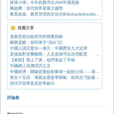
辣筆小球：今年的股市比2008年還危險
陳啟懋：當代世界發展大趨勢
教育政策、教育管理與文化分析&nbsp;&nbsp;&nbsp;&nbsp;——社會學傳統的重要性
推薦文章
道家思想比較研究的簡要回顧
雕爺孟醒：胡同串子“洗白”記
中國人讀完驚出一身汗：中國歷史九大定律
直接面對音響敞開：人文資源可以合理配置 ——中西音樂文化的美學敘事
【來稿】我上了床，他們拿起了手槍
中國網上流傳諤諤之言
中國經濟：關鍵是要給創業者一副好心情——美國經濟學家劉遵義教授訪談錄
第五十五回 辱親女愚妾爭閑氣 欺幼主刁奴蓄險心
現代宇宙學及其哲學啟示
評論集