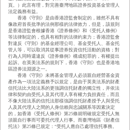
頁。）此言有理，對完善臺灣地區證券投資基金管理人
法定義務有益。
香港《守則》是由香港證監會制定的，雖然不具有
像政府首長批準的法例那樣的法律效力，但是，該規則
是香港證監會根據香港《證券條例》和《受托人條例》
等法律制定的，也具有相對的法律約束力；香港證監會
對違反《守則》的基金經理公司、基金受托人、基金托
管人等，可以取消其從事證券投資信托活動的資格；對
行為人同時還違反《證券條例》構成犯罪的，有權提出
起訴。在英美法系的規則下，香港《守則》也是香港地
區證券法淵源之一。
香港《守則》未將基金管理人必須親自經營基金資
產作為一項法定義務予以規定，是由于英美法系的財產
信托法比大陸法系的更強調信托財產的獨立性，并依法
律和契約由受托人及其代理人享有權力負担責任，而且
不像大陸法系的信托法那樣強調信托財產授予人與受托
人及其代理人之間的人身信賴與忠誠關系等因素決定
的，如香港《受托人條例》第25條就明確規定受托人無
須親自行事而可委托代理人行事。而臺灣地區《財產信
托法》第25條已規定：“受托人應自己處理信托事務。