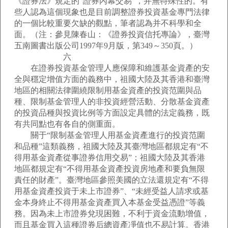
《證券法》規定的“證券內幕交易”，并無特殊性的。有
些人認為這個現象也是目前調整證券投資基金專門法律
的一個比較重要欠缺的觀點，筆者認為并不科學和全
面。（注：參見陳春山：《證券投資信托專論》，臺灣
五南圖書出版公司1997年9月版，第349～350頁。）
六
在證券投資基金管理人應保障和維護基金資產的安
全與穩定增值方面的義務中，祖國大陸及其香港和臺灣
地區的相關法律圍繞限制用基金資產的投資范圍與品
種、限制基金管理人的非投資經營活動、分散基金資產
的投資品種與投資比例等方面設定具體的法定義務，既
有共同點也有各自的側重面。
關于“限制基金管理人用基金資產進行的投資范圍
和品種”這類義務，祖國大陸及其臺灣地區都規定有“不
得用基金資產從事證券信用交易”；祖國大陸及其香港
地區都規定有“不得用基金資產投資房地產和要負無限
責任的財產”。臺灣地區參照美國的立法還規定有“不得
用基金資產投資于未上市證券”、“未經受益人請求或基
金本身終止不得用基金資產買入本基金受益憑證”等義
務。因為未上市證券兌現困難，不利于資金流動增值，
而且基金買入這種證券后總資產凈值也不易計算。香港