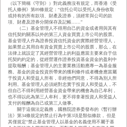
（以下簡稱《守則》）對此義務沒有規定，而香港《受
托人條例》第89條規定：“信托公司以受托人身份收取
或持有的所有款項、財產及證券，須經常與公司的款
項、財產及證券分開保存及記帳……”
（二）基金管理人不得用自己的資金或者用與其有
信托契約關系以外的第三人資金買賣上市公司的股票。
基金管理人作為證券投資信托資金的實際經營管理人，
如果禁止其用自有資金買賣上市公司的股票，那么，在
法律上就設定了其經營管理上的利益應當主要來自于信
托契約約定的，從經營運作證券投資基金資金的盈利中
提取報酬；基金管理人的主要業務活動應專一為基金服
務。基金的資金投資所帶來的獲利條件或者機會應當屬
于投資人和受益人所有，非經他們同意，不得為別人所
利用。基金管理人必須絕對忠實于投資人和受益人，不
但自己不得利用經營基金資金帶來的機會為自己牟利，
也不得以此為第三人牟利，更不得拿著投資人和受益人
支付的報酬為自己或第三人做事。
關于這個法定義務，國務院證券委發布的《暫行辦
法》第34條規定的禁止行為中第3項是類似條款， 但是
其僅規定“禁止基金管理人以基金的名義使用不屬于基