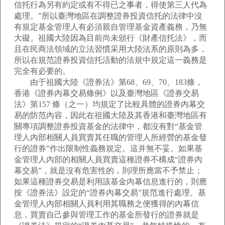
信托行為另有約定或有不得已之事者，得使第三人代為
處理。”所以臺灣地區在調整證券投資信托的法律中沒
有規定基金管理人有必須親自管理基金資產義務，乃無
大礙。祖國大陸因為目前尚未頒行《財產信托法》，而
且在民商法領域的立法習慣采用大陸法系的原則為多，
所以在規范證券投資信托活動的法規中規定這一義務是
完全有必要的。
由于祖國大陸《證券法》第68、69、70、183條，
香港《證券內幕交易條例》以及臺灣地區《證券交易
法》第157 條（之一）均規定了比較具體的證券內幕交
易的防范內容，因此在祖國大陸及其香港和臺灣地區有
關專項調整證券投資基金的法律中，都沒有對“基金管
理人內部相關人員買賣其任職的管理人所經營的基金發
行的證券”作出限制性義務規定。這并無不妥。如果基
金管理人內部的相關人員買賣這種證券不構成“證券內
幕交易”，就是沒有危害性的，則理所應當不予禁止；
如果這種證券交易是利用該基金內幕信息進行的，則應
按《證券法》設定的“證券內幕交易”規范進行處理。基
金管理人內部相關人員利用其職務之便獲得的內幕信
息，買賣自己參與管理工作的基金所發行的證券就是