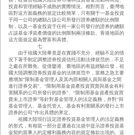
投資和管理經驗不成熟的實際情況。相對而言，臺灣地
區對這方面義務的規定比較簡單，只有關于一基金投資
于同一公司的總額占該公司所發行證券總額的比例限
制，以及一基金投資于任何一家公司發行的證券的總額
占該基金凈資產價值的比例限制兩項條款。香港地區的
這方面規定最為豐富和具體。
七
由于祖國大陸畢竟是在實踐不充分、經驗不足的情
況下著手制定調整證券投資信托活動法律規范的，不足
之處在所難免。從借鑒港、臺地區的有益經驗出發，祖
國大陸調整證券投資基金的法律規范中，當務之急主要
應增加“限制基金管理人及其內部相關人員與基金之間
進行證券交易”、“限制用基金資產投資買賣與基金有利
害關系的公司所發行的證券”、“限制用基金資產投資買
賣未上市證券”等針對基金管理人的法定義務，并對“與
基金管理人、基金托管人、基金有利害關系的發行上市
證券的公司”作出具體的界定。
祖國大陸現行設定證券投資基金管理人的法定義務
的形式，有相當一部分是通過在法規中提示證券投資基
金契約當事人約定權利義務內容的規定條款出現的。這