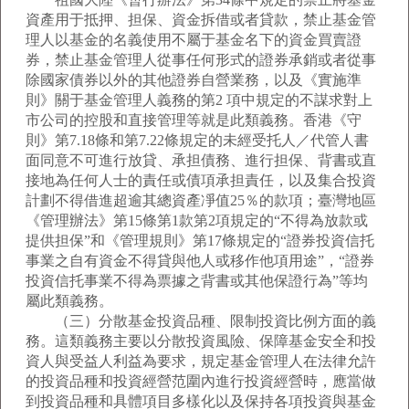
資產用于抵押、担保、資金拆借或者貸款，禁止基金管
理人以基金的名義使用不屬于基金名下的資金買賣證
券，禁止基金管理人從事任何形式的證券承銷或者從事
除國家債券以外的其他證券自營業務，以及《實施準
則》關于基金管理人義務的第2 項中規定的不謀求對上
市公司的控股和直接管理等就是此類義務。香港《守
則》第7.18條和第7.22條規定的未經受托人／代管人書
面同意不可進行放貸、承担債務、進行担保、背書或直
接地為任何人士的責任或債項承担責任，以及集合投資
計劃不得借進超逾其總資產凈值25％的款項；臺灣地區
《管理辦法》第15條第1款第2項規定的“不得為放款或
提供担保”和《管理規則》第17條規定的“證券投資信托
事業之自有資金不得貸與他人或移作他項用途”，“證券
投資信托事業不得為票據之背書或其他保證行為”等均
屬此類義務。
（三）分散基金投資品種、限制投資比例方面的義
務。這類義務主要以分散投資風險、保障基金安全和投
資人與受益人利益為要求，規定基金管理人在法律允許
的投資品種和投資經營范圍內進行投資經營時，應當做
到投資品種和具體項目多樣化以及保持各項投資與基金