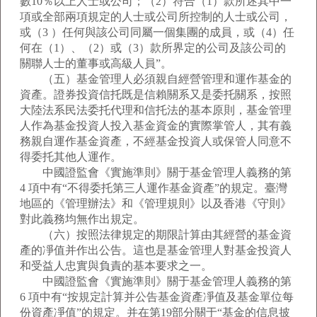
數10％以上人士或公司；（2）符合（1）款所述其中一
項或全部兩項規定的人士或公司所控制的人士或公司，
或（3 ）任何與該公司同屬一個集團的成員，或（4）任
何在（1）、（2）或（3）款所界定的公司及該公司的
關聯人士的董事或高級人員”。
（五）基金管理人必須親自經營管理和運作基金的
資產。證券投資信托既是信賴關系又是委托關系，按照
大陸法系民法委托代理和信托法的基本原則，基金管理
人作為基金投資人投入基金資金的實際掌管人，其有義
務親自運作基金資產，不經基金投資人或保管人同意不
得委托其他人運作。
中國證監會《實施準則》關于基金管理人義務的第
4 項中有“不得委托第三人運作基金資產”的規定。臺灣
地區的《管理辦法》和《管理規則》以及香港《守則》
對此義務均無作出規定。
（六）按照法律規定的期限計算由其經營的基金資
產的凈值并作出公告。這也是基金管理人對基金投資人
和受益人忠實與負責的基本要求之一。
中國證監會《實施準則》關于基金管理人義務的第
6 項中有“按規定計算并公告基金資產凈值及基金單位每
份資產凈值”的規定。并在第19部分關于“基金的信息披