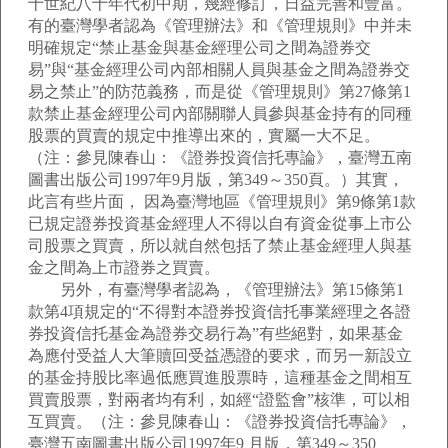
十世紀八十年代初中期，幾經修訂，日益完善和豐富。
有的臺灣學者認為《管理辦法》和《管理規則》中并未
明確規定“禁止基金與基金經理公司之間為證券交
易”與“基金經理公司內部相關人員與基金之間為證券交
易之禁止”的防范義務，而是從《管理規則》第27條第1
款禁止基金經理公司內部關聯人員參與基金持有的同種
股票的買賣的規定中推導出來的，實屬一大不足。
（注：參見陳春山：《證券投資信托專論》，臺灣五南
圖書出版公司1997年9月版，第349～350頁。）其實，
此言有些片面， 因為臺灣地區《管理規則》第9條第1款
已規定證券投資基金經理人不得以自有資金從事上市公
司股票之買賣，所以就自然包括了禁止基金經理人與基
金之間為上市證券之買賣。
另外，有臺灣學者認為，《管理辦法》第15條第1
款第4項規定的“不得對本證券投資信托事業經理之各證
券投資信托基金為證券交易行為”有些絕對，如果基金
為應付受益人大筆贖回受益憑證的要求，而另一新設立
的基金持股比率過低應買進股票時，這種基金之間相互
買賣股票，對兩者均有利，如經“證監會”核準，可以相
互買賣。（注：參見陳春山：《證券投資信托專論》，
臺灣五南圖書出版公司1997年9 月版，第349～350