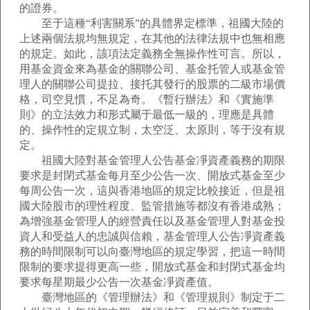
的證券。
至于這種“利害關系”的具體界定標準，祖國大陸的
上述兩個法規均無規定，在其他的法律法規中也無相應
的規定。如此，該項法定義務全無操作性可言。所以，
用基金資金來為基金的關聯公司、基金托管人或基金管
理人的關聯公司提拉、接托其發行的股票的二級市場價
格，司空見慣，不足為奇。《暫行辦法》和《實施準
則》的立法效力和形式屬于最低一級的，理應是具體
的、操作性的定規立制，太空泛、太原則，等于沒有規
定。
祖國大陸對基金管理人公告基金凈資產義務的期限
要求是封閉式基金每月至少公告一次、開放式基金至少
每周公告一次，這與香港地區的規定比較接近，但是祖
國大陸股市的理性程度、監管措施等都沒有香港成熟；
為增強基金管理人的經營責任以及基金管理人對基金投
資人和受益人的忠誠與信賴，基金管理人公告凈資產義
務的時間限制可以向臺灣地區的規定學習，把這一時間
限制的要求提得更高一些，開放式基金和封閉式基金均
要求每星期最少公告一次基金凈資產值。
臺灣地區的《管理辦法》和《管理規則》制定于二