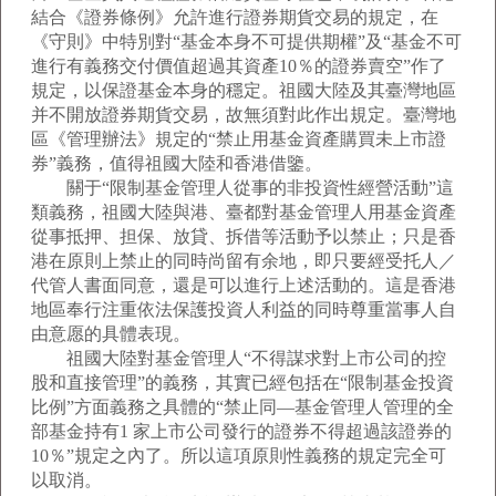
結合《證券條例》允許進行證券期貨交易的規定，在
《守則》中特別對“基金本身不可提供期權”及“基金不可
進行有義務交付價值超過其資產10％的證券賣空”作了
規定，以保證基金本身的穩定。祖國大陸及其臺灣地區
并不開放證券期貨交易，故無須對此作出規定。臺灣地
區《管理辦法》規定的“禁止用基金資產購買未上市證
券”義務，值得祖國大陸和香港借鑒。
關于“限制基金管理人從事的非投資性經營活動”這
類義務，祖國大陸與港、臺都對基金管理人用基金資產
從事抵押、担保、放貸、拆借等活動予以禁止；只是香
港在原則上禁止的同時尚留有余地，即只要經受托人／
代管人書面同意，還是可以進行上述活動的。這是香港
地區奉行注重依法保護投資人利益的同時尊重當事人自
由意愿的具體表現。
祖國大陸對基金管理人“不得謀求對上市公司的控
股和直接管理”的義務，其實已經包括在“限制基金投資
比例”方面義務之具體的“禁止同—基金管理人管理的全
部基金持有1 家上市公司發行的證券不得超過該證券的
10％”規定之內了。所以這項原則性義務的規定完全可
以取消。