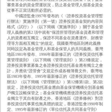
審查基金的資金營運狀況，防止基金管理人假基金資金
從事不正當活動所必需的。
中國證監會1997年發布的《〈證券投資基金管理暫
行辦法〉實施準則（第一號）證券投資基金契約內容與
格式（試行）》（以下簡稱《實施準則》）關于基金管
理人義務的第2 項中就有“保證所管理的基金資產和管理
人的資產相互獨立，保證不同基金在資產運作、財務管
理等方面相互獨立”的規定。我國臺灣地區則將此義務
同時設定為基金管理人和基金保管人的共同義務。臺灣
地區1981年發布、1996年最新修正的《證券投資信托事
業管理規則》（以下簡稱《管理規則》）第23條規定，
證券投資事業募集之各證券投資信托基金應有獨立之會
計，并應依“證管會”文規定作成各種簿冊文件。臺灣地
區1983年發布、1995年最新修正的《證券投資信托管理
辦法》（以下簡稱《管理辦法》）第12條第1款、第2款
規定， 證券投資信托基金應由基金保管機構分別基金帳
戶獨立設帳保管之；基金保管機構應使證券投資信托基
金獨立于其自有財產之外。香港地區《證券條例》對證
券投資信托事業也無具體的規定，香港證監會1990年制
定、1995年最新修訂的《單位信托及共同基金守則》