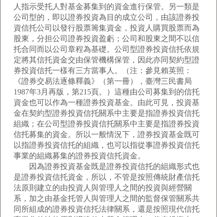
人指示受托人對基金募集到的資金進行保管。另一類是
公司型的，即以證券投資為目的成立公司，由該證券投
資信托公司以發行股票籌集資金，投資人購買股票而為
股東，分担公司證券投資盈虧；公司和股東之間不以信
托合同而以公司章程為基礎。公司型證券投資信托依規
定將其信托資金交由保管機構保管，因此亦同契約型證
券投資信托一樣有三方當事人。（注：參見賴英照：
《證券交易法逐條釋義》（第一冊），臺灣三民書局
1987年3月再版，第215頁。）這種由公司募集到的信托
資金也可以作為一種證券投資基金。由此可見，投資基
金在契約型證券投資信托關系中主要是指證券投資信托
組織；在公司型證券投資信托關系中主要是指證券投資
信托募集的資金。所以一般情況下，證券投資基金既可
以指證券投資信托的組織，也可以指從事證券投資信托
事業的組織募集的證券投資信托資金。
因為證券投資基金既是證券投資信托的組織形式也
是證券投資信托資金，所以，不管是按照傳統財產信托
法原則建立的由投資人與管理人之間的投資與經營關
系，加之由基金托管人與管理人之間的監督保管關系共
同所組成的證券投資信托法律關系，還是按照現代信托