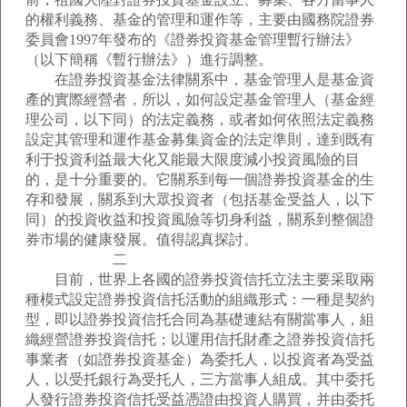
的權利義務、基金的管理和運作等，主要由國務院證券
委員會1997年發布的《證券投資基金管理暫行辦法》
（以下簡稱《暫行辦法》）進行調整。
在證券投資基金法律關系中，基金管理人是基金資
產的實際經營者，所以，如何設定基金管理人（基金經
理公司，以下同）的法定義務，或者如何依照法定義務
設定其管理和運作基金募集資金的法定準則，達到既有
利于投資利益最大化又能最大限度減小投資風險的目
的，是十分重要的。它關系到每一個證券投資基金的生
存和發展，關系到大眾投資者（包括基金受益人，以下
同）的投資收益和投資風險等切身利益，關系到整個證
券市場的健康發展。值得認真探討。
二
目前，世界上各國的證券投資信托立法主要采取兩
種模式設定證券投資信托活動的組織形式：一種是契約
型，即以證券投資信托合同為基礎連結有關當事人，組
織經營證券投資信托；以運用信托財產之證券投資信托
事業者（如證券投資基金）為委托人，以投資者為受益
人，以受托銀行為受托人，三方當事人組成。其中委托
人發行證券投資信托受益憑證由投資人購買，并由委托