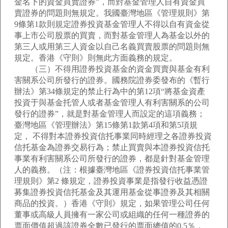
金名下的資金買賣證券”，而對基金管理人自有資金買
賣證券的問題則無規定。我國臺灣地區《管理規則》第
9條第1款則規定證券投資基金管理人不得以自有資金從
事上市公司股票的買賣，而對基金管理人為基金以外的
第三人或用第三人資金以自己名義買賣股票的問題則無
規定。香港《守則》則無此方面義務的規定。
（三）不得用證券投資基金的資金買賣與基金有利
害關系公司所發行的證券。國務院證券委發布的《暫行
辦法》第34條規定的禁止行為中的第12項“將基金資產
投資于與基金托管人或者基金管理人有利害關系的公司
發行的證券”，就是對基金管理人而設定的這項義務；
臺灣地區《管理辦法》第15條第1款第4項和第5項規
定， 不得對本證券投資信托事業同時經理之各證券投資
信托基金為證券交易行為；禁止買賣與本證券投資信托
事業有利害關系公司所發行的證券，都是針對基金管理
人的義務。（注：根據臺灣地區《證券投資信托事業管
理規則》第2 條規定，證券投資事業是指發行收益憑證
募集證券投資信托基金及其運用基金從事證券及其相關
商品的投資。）香港《守則》規定，如果管理公司任何
董事或高級人員擁有一家公司或組織的任何一種證券的
票面價值超過該證券全數已發行的票面總值的0.5％，