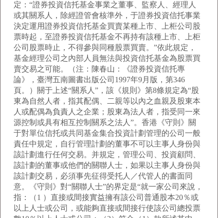
定：“證券投資信托基金事業之董事、監察人、經理人
或其關系人，除經證管會核準外，于證券投資信托事業
決定運用證券投資信托基金買賣某種上市、上柜公司股
票時起，至證券投資信托基金不再持有該種上市、上柜
公司股票時止，不得參與同種股票買賣。”依此規定，
基金經理公司之內部人員無法與投資信托基金為股票買
賣交易之可能。（注：陳春山：《證券投資信托專
論》，臺灣五南圖書出版公司1997年9月版，第346
頁。）關于上述“關系人”，該《規則》第8條規定為“股
東為自然人者，指其配偶、二親等以內之血親及股東本
人或配偶為負責人之企業；股東為法人者，指受同一來
源控制或具有相互控制關系之法人”。香港《守則》關
于對單位信托或共同基金集合投資計劃管理的公司一般
責任中規定，自行管理計劃的董事不可以主事人身份與
該計劃進行任何交易。并規定，管理公司、投資顧問、
該計劃的董事或他們的關聯人士，如果以主事人身份與
該計劃交易，必須事先征得受托人／代管人的書面同
意。《守則》對“關聯人士”的界定是“就一家公司來說，
指：（1 ）直接或間接實益擁有該公司普通股本20％或
以上人士或公司，或能夠直接或間接行使該公司總投票