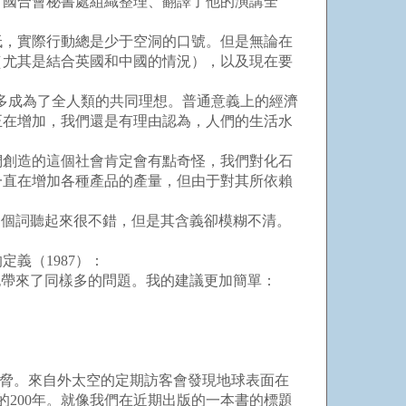
。國合會秘書處組織整理、翻譯了他的演講全
低，實際行動總是少于空洞的口號。但是無論在
（尤其是結合英國和中國的情況），以及現在要
不多成為了全人類的共同理想。普通意義上的經濟
正在增加，我們還是有理由認為，人們的生活水
創造的這個社會肯定會有點奇怪，我們對化石
一直在增加各種產品的產量，但由于對其所依賴
這個詞聽起來很不錯，但是其含義卻模糊不清。
義（1987）：
也帶來了同樣多的問題。我的建議更加簡單：
威脅。來自外太空的定期訪客會發現地球表面在
的200年。就像我們在近期出版的一本書的標題