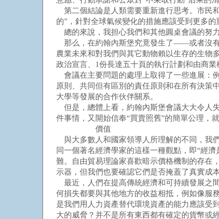
第二個結論是人類需要重新進行思考。市民和政
的”，針對全球氣候變化的措施應該受到更多的
總的來說，我担心我們和其他圓桌會議的努力
那么，在約翰內斯堡究竟發生了——或者沒有
農業未來和對我們與其它動物賴以生存的生物
政治宣言、1份長達五十頁的執行計劃和由商業
會議在主要問題的處理上取得了一些進展：例
原則、共同但有區別的責任原則和在所有決策
大學等發展的合作伙伴關系。
但是，總體上看，約翰內斯堡會議大大令人失
件事情，又開始信奉“買賣照舊”的簡單公理，
價值
與大多數人和國家領導人所理解的不同，我們
同一個著名經濟學家的這樣一種觀點，即“經濟是
難。自由貿易理論家喜歡暗示價格機制的存在，
示器，但我們也要確認它們是否掩蓋了真實成
最近，人們在提高傳統經濟和可持續發展之間
何損失都要與其他地方的收益相抵，例如像服
是我們用人力資產替代環境資產的能力應該受
大的威脅？并不是所有東西都有確定的貨幣或