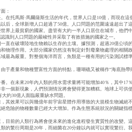
方面：
在托馬斯·馬爾薩斯生活的年代，世界人口是10億，而現在這個數
會議以后，全球新增人口超過了50億。人口問題的范圍遠遠超出了
些世界上最貧窮的國家。盡管有大約一半人口居住在城市，他們
先認識到人口問題的嚴峻性并采取了有效措施的國家之一。
一直在破壞陸地生物賴以生存的土壤。據預測，超過20億公頃
物和物理作用。大部分國家仍然沒有制定針對廢棄物處理的相關
域最為嚴重。對整個海洋而言，魚類是一種有用的污染測試標準
由于產量和物種豐富性方面的特點，珊瑚礁又被稱作“海底熱帶
番。在未來20年內人類的用水需求量將可能增加40％，其中1
并非一個新現象，人們預測情況將會變得更加糟糕。地球上可供
將有大約30億人面臨嚴重缺水問題。
，其效果可以與幾億年前宇宙星體作用導致的大規模生物滅絕不
絕危險的物種數量已經大大增加。作為生態系統狀況的關鍵指標，
，目前的人類行為將會使未來的進化進程發生實質性的改變。這
類的繁衍周期是20年，而細菌在20分鐘以內就可以實現繁衍。