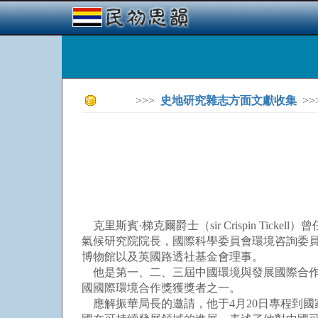
>>>
史地研究雜志方面文獻收集
>>
克里斯賓·梯克爾爵士（sir Crispin T
氣候研究院院長，國際科學委員會環境咨詢委
博物館以及英國路透社基金會理事。
他是第一、二、三屆中國環境與發展國際合作委
國國際環境合作獎獲獎者之一。
應解振華局長的邀請，他于4月20日專程到國