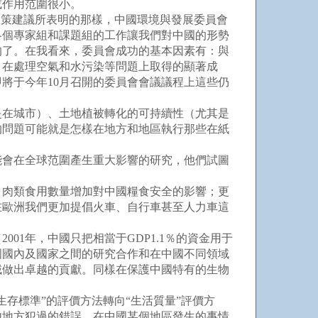
或作用范圍很小。
政策建議所表明的那樣，中國環境與發展委員會
各個專家組和課題組的工作讓我們對中國的形勢
的了。在我看來，委員會成功的基本因素有：與
；在處理空氣和水污染等問題上取得的顯著成
將于今年10月召開的委員會會議議程上這些仍
在城市）、土地植被轉化的可持續性（尤其是
的問題可能就是怎樣在地方和地區執行那些在紙
會在全球范圍產生重大影響的研究，他們試圖
肉類食用數量增加對中國糧食安全的影響；更
在歐洲我們更加提倡火車、自行車甚至人力車這
1年，中國只把相當于GDP1.1％的資金用于
中國國內及國家之間的研究合作和在中國不同領域
域做出卓越的貢獻。同樣在保護中國特有的生物
存標準”的評價方法轉向“生活質量”評價方
他地方犯過的錯誤。在中國某個地區發生的事情