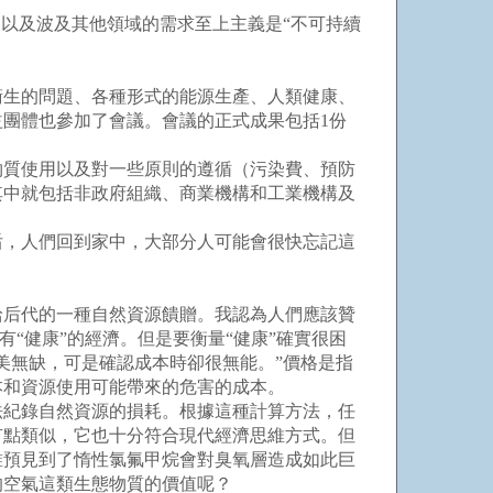
以及波及其他領域的需求至上主義是“不可持續
生的問題、各種形式的能源生產、人類健康、
團體也參加了會議。會議的正式成果包括1份
質使用以及對一些原則的遵循（污染費、預防
其中就包括非政府組織、商業機構和工業機構及
，人們回到家中，大部分人可能會很快忘記這
后代的一種自然資源饋贈。我認為人們應該贊
“健康”的經濟。但是要衡量“健康”確實很困
美無缺，可是確認成本時卻很無能。”價格是指
本和資源使用可能帶來的危害的成本。
紀錄自然資源的損耗。根據這種計算方法，任
有點類似，它也十分符合現代經濟思維方式。但
誰預見到了惰性氯氟甲烷會對臭氧層造成如此巨
的空氣這類生態物質的價值呢？