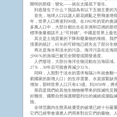
闡明的那樣：變化——就在太陽底下發生。
到底發生了什么？我認為有以下五個主要的
首先，地球人口以讓人眼花繚亂之勢飛速增長。
年，世界人口將達到90億。在1992年的里約
多萬人口中，大部分都出生在非洲和亞洲的那
標準衡量都談不上“可持續”。中國是世界上最
其次是土地質量的下降和廢棄物的堆積。我們
境署的統計，65％的可耕地已經失去了部分生
再次是海水和淡水的污染。海洋污染在近海區
少60％的漁場已被完全開發或開發過度。
人們發現，大部分海洋生物活動在沿海區域。
27％，30年后可能會再減少32％。
同時，人類對于淡水的需求每隔21年就會翻一
窮國家的新增人口）的生存需要。水資源緊缺
增加，那時世界人口只有4.5億。到2050年，
第四是我們給其他生物物種帶來的毀滅性災難
好幾倍。國際自然保護聯盟列出的滅絕或瀕臨滅
險。
全球范圍內生態系統遭受的破壞已經十分嚴重
它們已經學會適應人們用來對抗它們的藥物。人