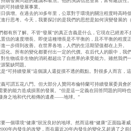
可持續發展問題的建議和看法。他的演講信息豐富，富有建設性
國的可持續發展事業。
日俱增。在過去的30多年里，公眾對于環境的關注程度時高時
度進行思考。今天，我要探討的是我們的思想是如何演變發展的
們都有所了解。不管“發展”的真正含義是什么，它現在已經差
以置信的速度增長。即使這種增長是不平衡的，且不平衡的程度
將進一步得到改善。在世界各地，人們的生活期望值都在上升。
惡化。所有的變化都要付出一定的代價。在后代人的眼中，我們
，對生物或非生物的消耗都超出了自然界的承受能力。雖然我們
資源緊缺問題。
是“可持續發展”這個讓人還捉摸不透的觀點。對很多人而言，
可謂五花八門。但大部分人贊同布倫特蘭可持續發展委員會的定
需要的能力造成損害的發展。”但是這一定義在回答問題的同時
棲身之地和代代相傳的遺產——地球。”
一個環境“健康”狀況良好的地球。然而這種“健康”正面臨著
2000年內發生的改變，而在最近20年內發生的變化又超過了之前