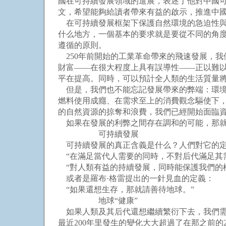
國在可持續發展領域的進展，表述了他對中國
文，希望能夠給讀者帶來有益的啟示，推進中
在可持續發展框架下保護自然環境的急迫性與
什么地方，一個基本的要求就是要從不同的角
遵循的原則。
250年前開始的工業革命帶來的飛速發展，我
財富——在很大程度上具有誤導性——正以難
平在提高。同時，可以預計全人類的生活質量
但是，我們也不能忘記發展帶來的弊端：環境
燃料使用成癮、在需求至上的消費觀念驅使下
的自然資源的掠奪和浪費，我們已經開始面臨
如果在發展的利弊之間存在調和的可能，那就
可持續發展
可持續發展的真正含義是什么？人們對它的定義
“在滿足當代人需要的同時，不對后代滿足其
“對人類有益的持續發展，同時能保護我們的
或者是羅布·格雷提出的一針見血的定義：
“如果還想生存，那就請善待地球。”
地球“健康”
如果人類及其后代還想繼續繁衍下去，我們需要
最近200年里發生的變化大大超過了在那之前的