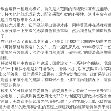
般會遵循一種規則模式。首先是大范圍的情緒緊張甚至是無助。
微，接著他們就認識到大刀闊斧采取行動的必要性。這其中會有
免也并沒有原來那么困難。
責任尤其重大。它們要顯示出領導才能，同時尊重并在某種程度
與大家分享一下英國的經驗將會有所幫助，然后我會從中國環境
作了。
現在已經涵蓋了很多環境問題，但是直到1992年召開的里約世
《可持續發展戰略》的文件。后一屆政府又在1999年發表了一
對環境的有效保護；節約使用自然資源；保持穩定的經濟高速增
指標。
續發展的中肯獨到的建議，因此設立了一系列咨詢機構。我參與了
介紹一下這個小組是如何運作的。這個小組可以直接與首相和其
做出公開答復。我們選擇的議題有：環境會計和定價、政府采購政
政府會采納該小組的建議，有時候不會。但在這兩種情況下，這個
本問題的機制。
規模更大的可持續發展委員會。該委員會最近發表了一份過去5
得的進展，并認識到英國政府比大部分其他國家政府做得都要出
空運輸，認為這兩個領域內的增長抵銷了人們在減少二氧化碳排
體大幅增加的政策和計劃的基礎上構建我們的經濟增長無異于將