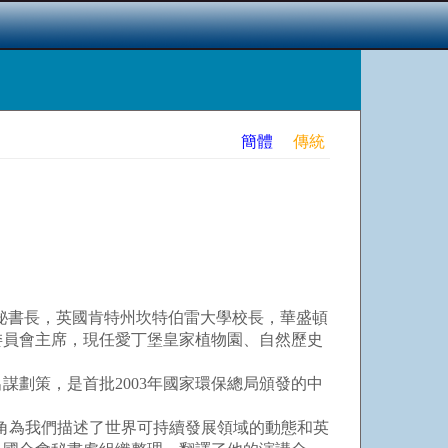
簡體
傳統
署常任秘書長，英國肯特州坎特伯雷大學校長，華盛頓
委員會主席，現任愛丁堡皇家植物園、自然歷史
劃策，是首批2003年國家環保總局頒發的中
視角為我們描述了世界可持續發展領域的動態和英