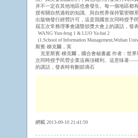
并不一定在其他地區也會發生。每一個地區都
授有關自然過程的知識、與自然界保持緊密聯系、培
出版物發行經營許可，這是我國首次同時授予民
屆五次常務理事會議暨頒獎大會上的講話，發表時有刪節滴石克里斯賓
WANG Yun-feng 1 & LUO Ya-hai 2
(1.School of Information Management,Wuhan Univ
斯賓·梯克爾，英
克里斯賓·梯克爾，國合會秘書處 作者：世界環境
次同時授予民營企業這兩項權利。這意味著——
的講話，發表時有刪節滴石
網載 2013-09-10 21:41:59