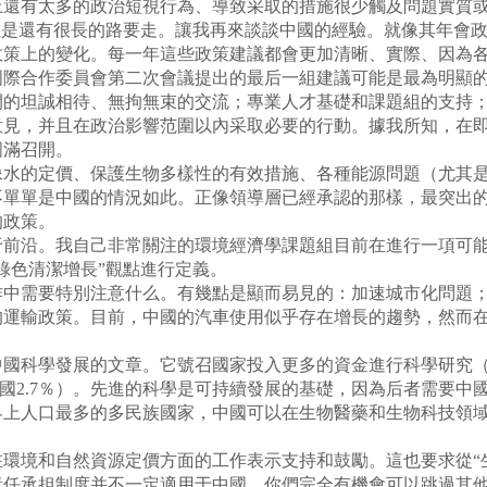
上還有太多的政治短視行為、導致采取的措施很少觸及問題實質
但是還有很長的路要走。讓我再來談談中國的經驗。就像其年會
政策上的變化。每一年這些政策建議都會更加清晰、實際、因為
國際合作委員會第二次會議提出的最后一組建議可能是最為明顯
間的坦誠相待、無拘無束的交流；專業人才基礎和課題組的支持
見，并且在政治影響范圍以內采取必要的行動。據我所知，在即
圓滿召開。
水的定價、保護生物多樣性的有效措施、各種能源問題（尤其是
不單單是中國的情況如此。正像領導層已經承認的那樣，最突出
的政策。
前沿。我自己非常關注的環境經濟學課題組目前在進行一項可能
綠色清潔增長”觀點進行定義。
中需要特別注意什么。有幾點是顯而易見的：加速城市化問題；
的運輸政策。目前，中國的汽車使用似乎存在增長的趨勢，然而
科學發展的文章。它號召國家投入更多的資金進行科學研究（200
韓國2.7％）。先進的科學是可持續發展的基礎，因為后者需要
界上人口最多的多民族國家，中國可以在生物醫藥和生物科技領
境和自然資源定價方面的工作表示支持和鼓勵。這也要求從“生
責任承担制度并不一定適用于中國。你們完全有機會可以跳過其