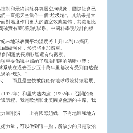
控制和最終消除臭氧層空洞現象，國際社會已
們一直把天空當作一個“垃圾場”。其結果是大
少而對溫度作用更大的溫室效應氣體，其濃度比
間確實有著明顯的聯系。中國科學院設計的模
地球表面平均溫度將上升1.4到1.5攝氏
的冰山繼續融化，形勢將更加嚴重。
很多問題的長期影響還有待觀察。
在兩項重要倡議中歸納了環境問題的清晰框架：
球系統在過去至少五十萬年里都沒有受到自然變
過的狀態。”
代——而且是盡快被能確保地球環境持續發展、
972年）和里約熱內盧（1992年）召開的會
會議議程。我是歐洲和北美圓桌會議的主席。我
力量削弱——上有國際組織、下有地區和地方
術力量，可以做到這一點，所缺少的只是政治