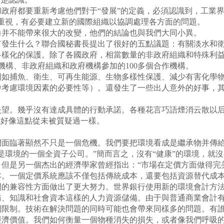
府都要重新考慮他們對于“發展”的定義，必須認識到，工業界
重視，有必要建立新的國際組織以協調處理各方面的問題。
并不能帶來很大的改變，他們的結論也與我們大同小異。
發生什么？聯合國秘書長提出了很好的五點議題：有關淡水和衛
多樣化的保護。除了各國政府，相當數量的非政府組織和特殊利益
機構、非政府組織和政府機構參加的100多個合作機構。
如捕魚、衛生、可再生能源、生物多樣性保護、減少有害化學物
中考慮環境因素的必要性等）。還發生了一些出人意外的好事，
望。幾乎沒有達成具體的行動承諾。各種花言巧語煙消云散以后
就好像這點從未被質疑過一樣。
面臨著顯然不只是一個危機。我們要把環境看成是繼承物并傳給
環境的一個全資子公司。”簡而言之，沒有“健康”的環境，就沒有
但是另一個杰出的經濟學家曾經指出：“市場在定價方面做得完
本。一個定價系統應該不僅包括傳統成本，還要包括資源替代成
的兼容性方面做出了更大努力。世界銀行使用新的環境會計方法
務、知識和社會資本這樣的人力資源儲備。由于與普通商業會計
到限制。技術在解決問題的同時可能也會帶來同樣多的問題。有
經濟價值。我們如何衡量一個物種消失的損失，或者像我們呼吸