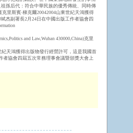
及祖孫后代：符合中華民族的優秀傳統、同時傳
斯賓·梯克爾20042004山東世紀天鴻獲得
斌杰副署長2月24日在中國出版工作者協會四
ation
omics,Politics and Law,Wuhan 430000,China)克里
山東世紀天鴻獲得出版物發行經營許可，這是我國首
工作者協會四屆五次常務理事會議暨頒獎大會上