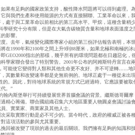
如果有足夠的國家政策支持，酸性降水問題將可以得到處理。為
它與我們生產和使用能源的方式有直接關聯。工業革命以來，我
平，處于與工業革命以前相比的第三高水平。甲烷，這種含量稍
的科學研究十分有限，但是在大氣含碳物質含量和地球表面溫度之
來的影響。
。去年，氣候變化國際專家小組的第三份評估報告表明，本世紀末
將在1990年和2100年之間上升9到88厘米，如果北極和南極
GEO2000指出的那樣，幾乎所有的環境問題都在日趨惡化，
的科學家聯合發出了特別警告。2001年公布的阿姆斯特丹宣言
，可能使它變得對人類和其他生命更不友好、并不可逆轉……地
，其數量和改變速率都是史無前例的。地球正處于一種從未出現
性的。因此，對待地球系統的常規方式已經過時。它應該要被取
代。”
在約翰內斯堡舉行可持續發展世界首腦會議的背景。繼斯德哥爾摩（1
經過精心籌備。聯合國組織召集六大地區重要人物圓桌會議討論
成員、實業家、商業家及其他人士。
次采取實際行動是必不可少的。當今時代，政府的權威正被各種
會對這項活動的參與尤其重要。
挽回被改變了現狀的過去的最后關頭。我們擁有足夠的知識和技
清楚認識。