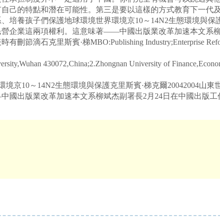
有自己的特點和潛在可能性。第三是要以這樣的方式教育下一代
養孩子們保護地球環境世界環境京10～14N2生態環境與保護克里
營企業這兩項權利。這意味著——中國出版業改革加速本文系柳
·梯MBO:Publishing Industry;Enterprise Reform
ersity,Wuhan 430072,China;2.Zhongnan University of Finance,Econ
京10～14N2生態環境與保護克里斯賓·梯克爾20042004
中國出版業改革加速本文系柳斌杰副署長2月24日在中國出版