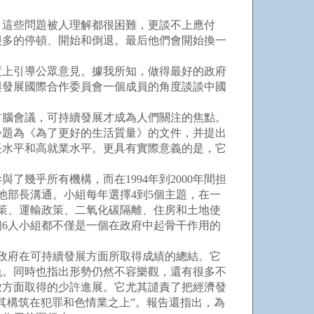
這些問題被人理解都很困難，更談不上應付
很多的停頓、開始和倒退。最后他們會開始換一
上引導公眾意見。據我所知，做得最好的政府
與發展國際合作委員會一個成員的角度談談中國
界首腦會議，可持續發展才成為人們關注的焦點。
份題為《為了更好的生活質量》的文件，并提出
長水平和高就業水平。更具有實際意義的是，它
幾乎所有機構，而在1994年到2000年間担
他部長溝通。小組每年選擇4到5個主題，在一
策、運輸政策、二氧化碳隔離、住房和土地使
6人小組都不僅是一個在政府中起骨干作用的
年政府在可持續發展方面所取得成績的總結。它
色。同時也指出形勢仍然不容樂觀，還有很多不
放方面取得的少許進展。它尤其譴責了把經濟發
其構筑在犯罪和色情業之上”。報告還指出，為