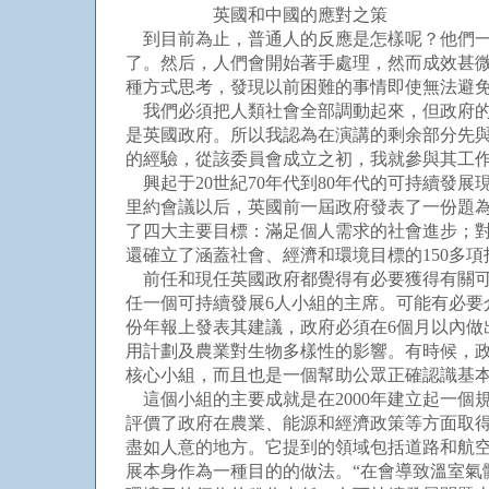
英國和中國的應對之策
到目前為止，普通人的反應是怎樣呢？他們一
了。然后，人們會開始著手處理，然而成效甚
種方式思考，發現以前困難的事情即使無法避
我們必須把人類社會全部調動起來，但政府的
是英國政府。所以我認為在演講的剩余部分先
的經驗，從該委員會成立之初，我就參與其工
興起于20世紀70年代到80年代的可持續發展
里約會議以后，英國前一屆政府發表了一份題為
了四大主要目標：滿足個人需求的社會進步；
還確立了涵蓋社會、經濟和環境目標的150多項
前任和現任英國政府都覺得有必要獲得有關可持
任一個可持續發展6人小組的主席。可能有必要
份年報上發表其建議，政府必須在6個月以內
用計劃及農業對生物多樣性的影響。有時候，
核心小組，而且也是一個幫助公眾正確認識基
這個小組的主要成就是在2000年建立起一個
評價了政府在農業、能源和經濟政策等方面取
盡如人意的地方。它提到的領域包括道路和航
展本身作為一種目的的做法。“在會導致溫室氣