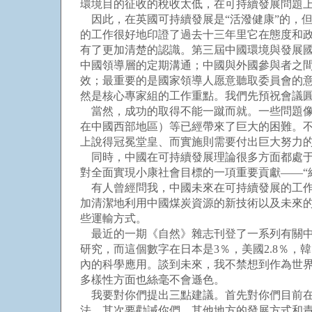
環境目的征收的稅收太低，在可持續發展問題
因此，在英國可持續發展是“活潑健康”的，
的工作很好地印證了過去十三年里它在態度和
有了更加清楚的認識。第三屆中國環境與發展
中國領導層的定期溝通；中國與外國參與者之
效；最重要的是國家領導人愿意聽取委員會的意
然是核心專家組的工作重點。我們先預祝會議
當然，成功的取得不能一蹴而就。一些問題像
在中國西部地區）等已經帶來了巨大的困難。
上說得冠冕堂皇、而實施則需要付出巨大努力
同時，中國在可持續發展理論很多方面都處于
對全面實現小康社會目標的一項重要貢獻——“
有人曾經問我，中國未來在可持續發展的工作
加清潔地利用中國煤炭資源的新技術以及未來
些運輸方式。
最近的一期《自然》雜志刊登了一系列有關中國
研究，而這個數字在日本是3％，美國2.8％，
內的科學應用。談到未來，我不禁想到作為世
多樣性方面也絲毫不會遜色。
我要對你們提出三點建議。首先對你們目前在環
法。其次要勸誡你們，其他地方的發展方式和