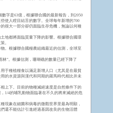
字是63億，根據聯合國的最新報告，到2050
這些使人瞠目結舌的數字。全球每年新增的700
中的很大一部分卻仍面臨生存危機，無論以何種
的土地都將面臨質量下降的影響。根據聯合國環
政策。
物。根據聯合國糧農組織最近的估測，全球至
雨林”。根據估測，珊瑚礁的數量已經下降了
7％用于種植糧食以滿足新增人口（尤其是在最貧
使用的水資源與漢代和同期的羅馬時代相比并未
相上下。目前的物種滅絕速度是自然條件下的
1/4的哺乳動物面臨著在不久的將來滅絕的危
種現象在細菌和病毒的微觀世界里最為明顯，
我們還不能估計引進經過基因改良的生物活體