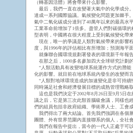
（轉基因活體）將會帶來什么影響。
最后，我們一直在改變著大氣中的化學成分。
達成一系列國際協議。氣候變化問題更加棘手。
氣中二氧化碳成分達到了40萬年以來的最高水
工業革命前增加了1倍多。盡管人們對碳循環
型表明，中國將在很大程度上受到氣候變化帶
現在，唯一的爭議是人類對氣候帶來的影響程度
度，與1996年的評估相比有所增加；預測海平面
就像聯合國環境規劃署發表的環境新千年報告即
在那之后，1000多名參加四大全球研究計劃
“人類活動具有改變地球系統運作方式的潛能
化的影響。就目前在地球系統內發生的改變而言
“人類對地球環境造成的加速變化是非可持續
同時滿足社會和經濟發展目標的成熟管理戰略取
這也是我們決定于2002年8月26日至9月5日
議之后，它是第三次此類首腦級會議，同樣也
們的組員包括非政府組織、學術界人士、工會
我們得出了兩大結論。首先我們強調在各個層
團體、外有世界范圍內直接聯系的個人，全社
我們在報告中提出，當今的一代人正處于可以
意愿、行動承諾和公眾對“不采取行動”后果的