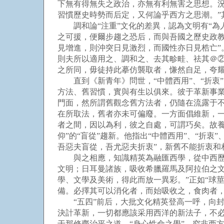
下無有得無失之政治，亦無有利無害之思想。
習慣歷史時勢而后定，又何論乎西方之思潮。”其
調和論“注重”文化的差異，認為文明有“為人
之可援，便爾步趨之恐后，而與吾國之歷史政教
見增進，則沖突日見激烈，而國性亦日見梏亡”
則夫所以適用之、調和之、去其畛畦、祛其＠②
之所同，毋徒持此摹仿襲取者，慊然自足，夸耀
直到《新青年》問世，“中體西用”、“折衷”
方法、舊習慣，實與有生以俱來。彼于革新事
門面，然所謂舊觀念舊方法者，仍隨在流露于不
在所取法，舊者亦未可偏廢。一方面倡維新，
者之間，因以為利，彼之自處，可謂巧矣。故養
仰”的“盲從”趨新。他指出“中體西用”、“折衷
吾惡夫盲從，吾尤惡夫折衷”，新舊不能折衷和
與之相應，知識精英為融匯西學，從中西歷史
文明；日耳曼諸族，吸收希臘羅馬及阿拉伯之
學、文學及美術，得此而放一異彩。”正如“球莖
備。必擇其可以消化者，而始吸收之，食肉者，
“五四”前后，大批文化精英登高一呼，向封
決計革新，一切都應該采用西洋的新法子，不必
于那修齊治平之道，“身心性命之學”，究非西