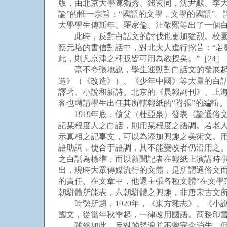
版，由北京大學陳獨秀、錢玄同，沈尹默、李大
論”的惟一宗旨：“國語的文學，文學的國語”
大學學生傅斯年、羅家倫、汪敬熙等出了一個白
此時，反對白話文的討伐也更加猛烈。校園內
蔡元培的書信對話中，對北大人進行挖苦：“
此，則凡京津之稗販皆可用為教授矣。”［24］（
毫不夸張地說，學生運動對白話文的發展起到
造》（《改造》）、《少年中國》等大量的白話
譯著、小說和新詩。北京的《晨報副刊》、上海
客也聘請學生出任其所轄報紙的“附張”的編輯
1919年底，傖父（杜亞泉）發表《論通俗文
記某程度人之白話，則用某程度之語調。若老
示真相之記事文，可以為添加興趣之美術文。用
語助詞，使合于語調，其不能變改者仍沿用之
之白話為標準，而以新聞記者在報紙上演講時
出，現時大眾傳媒流行的文體，是所謂通俗文
的責任。在文章中，他還主張各種文體“在文學
朝駢體所能表，六朝駢體之興趣，非唐宋古文所
時勢所趨，1920年，《東方雜志》、《小說
國文，從當年秋季起，一律改用國語。商務印
雖然如此，反對的聲浪并不曾完全消失，但始終