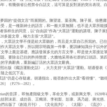
25年，有幾個省公然禁令白話文，這可算是反對派的突出表現。
夢因的“提倡文言”而展開的。陳望道、葉圣陶、陳子展、徐懋
受，是一種新紳士的語言，和一般大眾無關，也不是大眾所能接受
編者張梓生的同意，以“自由談”作為“大眾語”運動的講壇。陳子
20多篇文章，極力主張“大眾語”。
，大眾語文學不僅是給大眾聽的，而且是大眾自己所寫的。已往
創作大眾語文學，所以開宗明義第一件事，要訓練知識分子以外
言文學上奠定基礎。應該發展多元的方言文學，即是使大眾接近
問題。要除去已往的矜持態度，大膽地采用各社群的口頭語。第
往的字典辭典，重新編訂活的大眾語文辭典。
熙出版《國語運動史話》，大力支持“大眾語”運動。胡適發表
，隨之低沉下去。
語”仍是心存疑慮。胡適指出，能否創作出大眾“看得懂”、“聽
］（P276—282）。
rian的音譯， 即無產階級文學，革命文學，或新興文學。192
包括郭沫若、成仿吾、王獨清、李初梨、彭康、馮乃超、蔣光慈
他們出版了《創造月刊》、《文化批判》、《太陽》、《流沙》