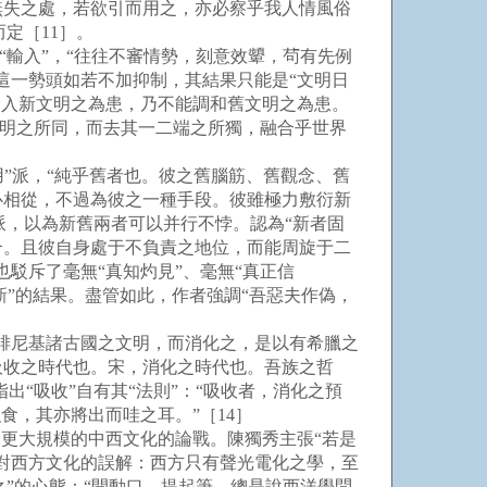
無失之處，若欲引而用之，亦必察乎我人情風俗
定［11］。
輸入”，“往往不審情勢，刻意效顰，茍有先例
這一勢頭如若不加抑制，其結果只能是“文明日
輸入新文明之為患，乃不能調和舊文明之為患。
文明之所同，而去其一二端之所獨，融合乎世界
用”派，“純乎舊者也。彼之舊腦筋、舊觀念、舊
心相從，不過為彼之一種手段。彼雖極力敷衍新
派，以為新舊兩者可以并行不悖。認為“新者固
合。且彼自身處于不負責之地位，而能周旋于二
駁斥了毫無“真知灼見”、毫無“真正信
為新”的結果。盡管如此，作者強調“吾惡夫作偽，
腓尼基諸古國之文明，而消化之，是以有希臘之
吸收之時代也。宋，消化之時代也。吾族之哲
“吸收”自有其“法則”：“吸收者，消化之預
食，其亦將出而哇之耳。”［14］
更大規模的中西文化的論戰。陳獨秀主張“若是
人對西方文化的誤解：西方只有聲光電化之學，至
之”的心態：“開動口，提起筆，總是說西洋學問