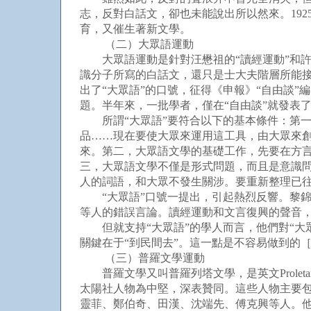
志，反對白話文，卻也未能說出所以然來。19
育，又催生著新文學。
（二）大眾語運動
大眾語運動是針對汪懋祖的“讀經運動”和許
識分子所寫的白話文，還只是士大夫階層所能接
出了“大眾語”的口號，征得《申報》“自由談”
題。半年來，一批學者，僅在“自由談”就發表了
所謂“大眾語”要符合以下的基本條件：第一
品……現在要使大眾來運用這工具，由大眾來
來。第二，大眾語文學的基礎工作，先要在方
三，大眾語文學不僅是形式問題，而且是意識
人的詞語，和大眾不發生關涉。要重新整理已
“大眾語”口號一提出，引起熱烈反響。黎錦
等人的錯誤言論。讀經運動和文言復興的聲音
但就支持“大眾語”的學人而言，他們對“大眾
關鍵在于“到民間去”。這一點是不容易做到的［26
（三）普羅文學運動
普羅文學又叫普羅列塔文學，是英文Proleta
太陽社人物為中堅，深表贊同。這些人物主要
靈菲、鄭伯奇、田漢、沈端先、傅克興等人。