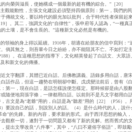
的向榮與滋長，使她構成一個最新的超有機的綜合。”［20］
主觀能動性，主張文化建設必須堅持四個原則：第一，我們的民
對于傳統文化，要以時代的眼光加以批判，合于時代性者保留起
［19］。其二，強調文化的“自律性”，張申府等人認為，“一種
的土壤，是不會生長的。”這種新文化必然是有機的。
領袖的身上得以延續。1916年，胡適在給朋友的信中寫到：“
。倘其無之，則吾輩今日之紛紛，亦不能阻其不亡。不如打定主
（P188）。在這種思想的指導下，文化精英發起了白話文、大眾
普及和新文化的傳播。
文字翻譯，其體已近白話。后佛教講義、語錄多用白話，唐宋
是白話作品，但這一趨勢在明朝卻中斷。戊戌變法前后，曾有《
二：第一，現在白話，是話怎樣說便怎樣定。那時候卻是由八股
書或隨便地寫張字條，一律都用白話。以前則不是凡文字都用白
古文是為“老爺”用的，白話是為“聽差”用的［22］（P56）
3）要說自己的話，別說別人的話。（4）是什么時代的人，說什
革命”的先鋒。新的內容，要求新的形式。由于西洋思想的輸入
野去觀察一切，遂對于一切問題又都有了新的見解。然而舊式的
，提出文學改良“八件事”，其中，“八曰不避俗字俗語”，即鼓勵使