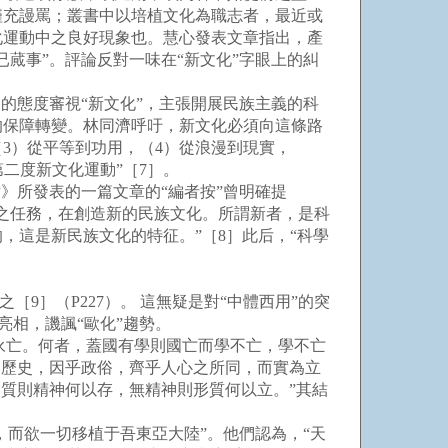
僅充謾罵；叢書中以培植文化為職志者，最近或
化運動中之良好現象也。慧心發表文章指出，產
蕆事”。評論反對一味在“新文化”字眼上的糾
的態度審視“新文化”，主張開展民族主義的科
的保障轉變。林同濟呼吁，新文化必須向這條路
3）從平等到功用，（4）從浪漫到現實，
第二度新文化運動”［7］。
》所發表的一篇文章的“編者按”曾明確提
之任務，在創造新的民族文化。所謂新者，是科
，這是新民族文化的特征。”［8］此后，“科學
］（P227）。 這無疑是對“中體西用”的突
亮相，譏諷“歐化”趨勢。
永亡。何者，蓋國有學則國亡而學不亡，學不亡
之歷史，因乎政俗，齊乎人心之所同，而實為立
質則精神何以存，無精神則形質何以立。”其結
而欲一切移植于吾東亞大陸”。他們認為，“天