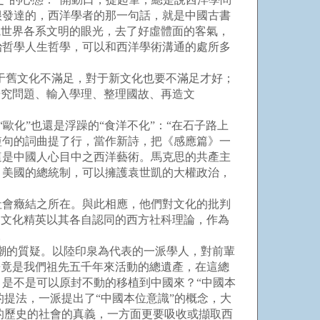
很發達的，西洋學者的那一句話，就是中國古書
觀世界各系文明的眼光，去了好虛體面的客氣，
治哲學人生哲學，可以和西洋學術溝通的處所多
于舊文化不滿足，對于新文化也要不滿足才好；
研究問題、輸入學理、整理國故、再造文
歐化”也還是浮躁的“食洋不化”：“在石子路上
短句的詞曲提了行，當作新詩，把《感應篇》一
這是中國人心目中之西洋藝術。馬克思的共產主
。美國的總統制，可以擁護袁世凱的大權政治，
社會癥結之所在。與此相應，他們對文化的批判
，文化精英以其各自認同的西方社科理論，作為
。
思潮的質疑。以陸印泉為代表的一派學人，對前輩
畢竟是我們祖先五千年來活動的總遺產，在這總
是不是可以原封不動的移植到中國來？“中國本
的提法，一派提出了“中國本位意識”的概念，大
化的歷史的社會的真義，一方面更要吸收或擷取西