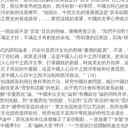
圣賢，那位學者早經說過的，西洋的那一科學問，中國古時已經
洋的新的沒甚稀罕。”他指出，中西文化的溝通應該是“具有綜
術之歷史的發達路徑，……要照這樣的溝通，中國的玄學心學政
開始就不是“盲從”且目的明確。陳獨秀曾正告，“我們不但對
滿足才好；不滿足才有創造的余地。”用胡適的話來說，則為“
的調和論者，仍在叫囂西洋文化的那種“廉價的販賣”。不過，“
砌了些紅磚，就算是洋樓，這是中國人心目中之西洋建筑。把長
國人心目中之西洋文學。打著鑼鼓的新戲，時裝美女的月份牌，
是孔子所說的中庸罷，這是中國人心目中之西洋學術和社會思想
是中國人心目中之西洋法制和西洋政治。”［18］
使知識精英利用社會科學的方法，研究中國社會問題，檢討中國
顯現更為“理智和謹嚴”的色彩。由于西方社會科學的派系紛雜
解“全盤西化”論、“中國本位文化”論和“有機綜合”論的同時并存
受到批駁。對“全盤西化”的批駁，引起對“五四”前后的“歐化”
其中“總帶些盲從的成分”：舊文化固然是可以咒詛的，然而他
洋文化固然值得歌頌，然而他是不是與中華民族的特性完全適合，
。爭論中，西化派和本位派都修正了某些觀點，一派放棄了“全盤”
年中國季刊》，其“編輯大意”呼吁：“一方面探討或體驗民族文