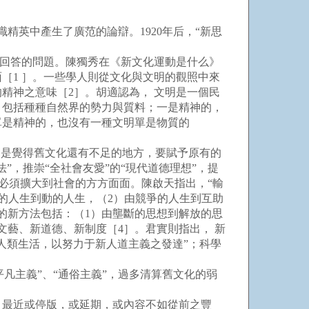
識精英中產生了廣范的論辯。1920年后，“新思
先回答的問題。陳獨秀在《新文化運動是什么》
［1 ］。一些學人則從文化與文明的觀照中來
精神之意味［2］。胡適認為， 文明是一個民
，包括種種自然界的勢力與質料；一是精神的，
單是精神的，也沒有一種文明單是物質的
是覺得舊文化還有不足的地方，要賦予原有的
，推崇“全社會友愛”的“現代道德理想”，提
”必須擴大到社會的方方面面。陳啟天指出，“輸
靜的人生到動的人生，（2）由競爭的人生到互助
的新方法包括：（1）由壟斷的思想到解放的思
文藝、新道德、新制度［4］。君實則指出， 新
人類生活，以努力于新人道主義之發達”；科學
凡主義”、“通俗主義”，過多清算舊文化的弱
，最近或停版，或延期，或內容不如從前之豐