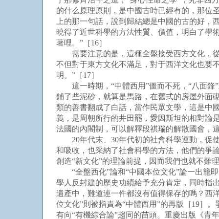
的什么原理原則，是中國古時已經有的，那位
上的那一句話，說到歸結總是中國的古的好，西
曉得了近世科學的方法性質、價值，明白了學
著哩。”［16］
需要注意的是，這種全盤接受西方文化，從一
不但對于東方文化不滿足，對于西洋文化也要不
明。”［17］
這一時期，“中體西用”僵而不死，“八面鋒”式
鋪了些泥砂，就算是馬路，在舊式的房屋外面
類的善書翻成了白話，當作民眾文學，這是中
義，是周朝所行的井田罷，愛因斯坦的相對論
法國的內閣制，可以解釋段祺瑞的解散國會，這
20年代末、30年代初的社會科學運動，促
和吸收，也采納了社會科學的方法，他們的爭論
創造“新文化”的理論前提，因而我們也就不難理
“全盤西化”論和“中國本位文化”論一出籠即
學人反封建的歷史功績給予充分肯定，同時指出
遺產中，難道連一件都沒有值得保存的嗎？西
位文化”則被指責為“中體西用”的再版［19］
有向“有機綜合論”趨同的苗頭。重慶出版《青