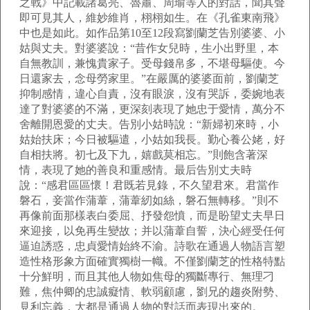
之戰》中記載諸葛亮、魯肅、周瑜等人的對話，聞其聲
即可見其人，維妙維肖，栩栩如生。在《孔雀東南飛》
中也是如此。如作品第10至12段寫劉蘭芝告別婆婆、小
姑與丈夫。對婆婆說：“昔作女兒時，生小出野里，本
自無教訓，兼愧貴家子。受母錢帛多，不堪母驅使。今
日還家去，念母勞家里。”在嚴厲的婆婆面前，劉蘭芝
抑制感情，違心自責，沒有眼淚，沒有哭訴，委婉地表
達了對婆婆的不滿，更深刻表現了她忠于愛情，萬分不
舍離開恩愛的丈夫。告別小姑時說：“新婦初來時，小
姑始扶床；今日被驅遣，小姑如我長。勤心養公姥，好
自相扶將。初七及下九，嬉戲莫相忘。”則飽含著深
情，表現了她的善良和重感情。最后告別丈夫時
說：“感君區區懷！君既若見錄，不久望君來。君當作
磐石，妾當作蒲葦，蒲葦紉如絲，磐石無轉移。”則不
再像前面那樣表白委屈、抒發怨憤，而是盼望丈夫早日
來迎接，以免再生變故；并以蒲葦自誓，決心經受任何
逼迫誘惑，忠貞愛情始終不渝。詩歌在通過人物語言塑
造性格形象方面確實獨樹一幟。不僅劉蘭芝的性格特點
十分鮮明，而且其他人物如焦母的獨斷專行、無理刁
難，焦仲卿的忠誠癡情、軟弱顧慮，劉兄的趨炎附勢、
見利忘義，大都是通過人物的對話而表現出來的。