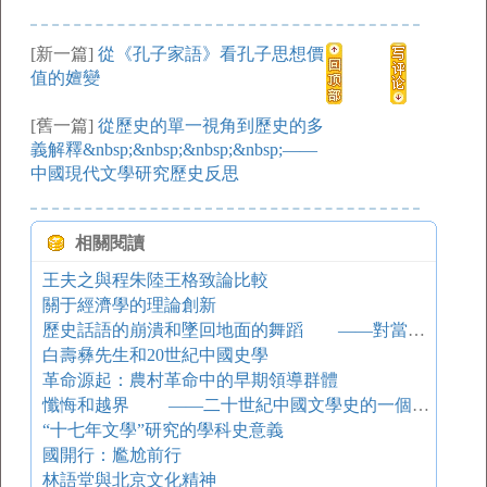
[新一篇]
從《孔子家語》看孔子思想價
值的嬗變
[舊一篇]
從歷史的單一視角到歷史的多
義解釋&nbsp;&nbsp;&nbsp;&nbsp;——
中國現代文學研究歷史反思
相關閱讀
王夫之與程朱陸王格致論比較
關于經濟學的理論創新
歷史話語的崩潰和墜回地面的舞蹈 ——對當前小說現象的探源與思索
白壽彝先生和20世紀中國史學
革命源起：農村革命中的早期領導群體
懺悔和越界 ——二十世紀中國文學史的一個側面
“十七年文學”研究的學科史意義
國開行：尷尬前行
林語堂與北京文化精神