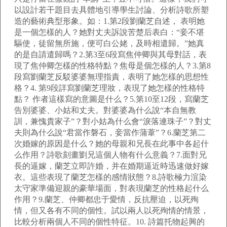
以設計若干題目去具體地引導學生討論、分析詩歌所塑
造的藝術典型形象。如：1.第2段劉蘭芝自述， 表明她
是一個怎樣的人？她對丈夫訴說苦楚后表白：“妾不堪
驅使，徒留無所施，便可白公姥，及時相遣歸。”她真
的是自請遣歸嗎？2.第3至6段寫焦仲卿與其母對話，表
現了焦仲卿怎樣的性格特點？焦母是個怎樣的人？3.第8
段寫劉蘭芝反駁婆婆無理指責，表明了她怎樣的思想性
格？4. 第9段詳寫劉蘭芝理妝，表現了她怎樣的性格特
點？ 作者這樣寫的意圖是什么？5.第10至12段，寫蘭芝
告別婆婆、小姑和丈夫。對婆婆為什么說“本自無教
訓，兼愧貴家子”？對小姑為什么會“淚落連珠子”？對丈
夫則為什么說“君當作磐石，妾當作蒲葦”？6.蘭芝第二
次婚嫁的原因是什么？她的母親和兄長在此事中各起什
么作用？詩歌刻畫劉兄這個人物有什么意義？7.面對兄
長的逼嫁，蘭芝立即許婚，并在婚期逼近時迅速做好嫁
衣。這些表現了蘭芝怎樣的感情狀態？8.詩歌極力渲染
太守家準備迎親的豪華場面，對表現蘭芝的性格起什么
作用？9.蘭芝、仲卿都忠于愛情，反抗壓迫，以死殉
情，但又各有不同的個性。試以兩人以死殉情的情景，
比較分析兩個人不同的個性特征。10. 詩篇托物起興的