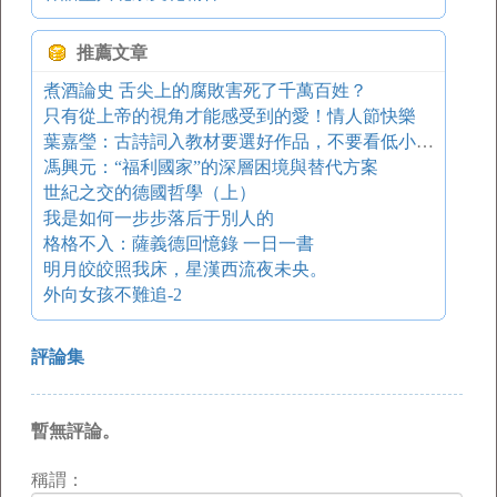
推薦文章
煮酒論史 舌尖上的腐敗害死了千萬百姓？
只有從上帝的視角才能感受到的愛！情人節快樂
葉嘉瑩：古詩詞入教材要選好作品，不要看低小孩的智能
馮興元：“福利國家”的深層困境與替代方案
世紀之交的德國哲學（上）
我是如何一步步落后于別人的
格格不入：薩義德回憶錄 一日一書
明月皎皎照我床，星漢西流夜未央。
外向女孩不難追-2
評論集
暫無評論。
稱謂：