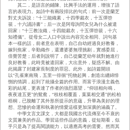
其二，是語言的鋪陳、比興手法的運用，增強了語
言的表現力。如詩中有兩段排比的句式：前一次是蘭芝
對丈夫訴說：“十三能織素，十四學裁衣，十五彈箜
篌，十六誦詩書”；后一次是阿母詢問女兒為什么被遣
回家：“十三教汝織，十四能裁衣，十五彈箜篌，十六
知禮儀”。從母女二人口中說出內容完全相同、詞句基
本一樣的話，前者意在表明，自己自幼經過良好教養，
嫁到焦家，辛勤織作，還遭婆婆無理挑剔，實感委屈，
倍覺苦楚；后者則說明了，自己從蘭芝幼年就對她進行
良好教養，此時竟被遣回家，大出意外，疑惑不解。由
此揭露了封建家長制度的罪惡。此外，如詩篇開頭
以“孔雀東南飛，五里一徘徊”托物起興，創造出纏綿悱
惻的情調，起到了統攝全篇的作用。而富于浪漫主義色
彩的結尾，更表達了作者的強烈愿望，“仰頭相向鳴，
夜夜達五更”的鴛鴦，“枝枝相覆蓋，葉葉相交通”的松柏
梧桐，已脫離了其外形所提示的意蘊，升華為美好的理
想、悲慘的命運和執著的情愛這樣更加深廣的涵義了。
中學文言文課文，大都是我國古代流傳至今不衰的
文質兼美的作品。學習這些作品的意義，從短期看，似
乎只是為了提高閱讀能力，以適應高考的需要。然而其