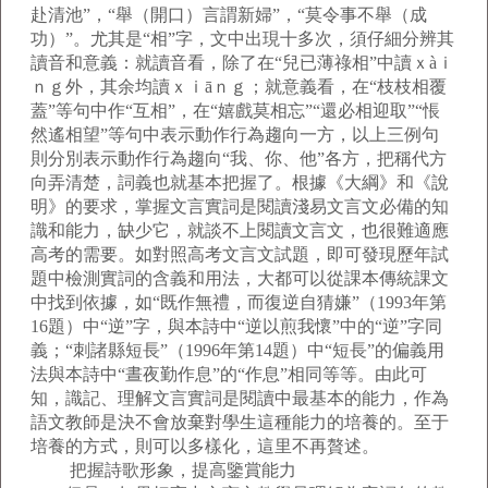
赴清池”，“舉（開口）言謂新婦”，“莫令事不舉（成
功）”。尤其是“相”字，文中出現十多次，須仔細分辨其
讀音和意義：就讀音看，除了在“兒已薄祿相”中讀ｘàｉ
ｎｇ外，其余均讀ｘｉāｎｇ；就意義看，在“枝枝相覆
蓋”等句中作“互相”，在“嬉戲莫相忘”“還必相迎取”“悵
然遙相望”等句中表示動作行為趨向一方，以上三例句
則分別表示動作行為趨向“我、你、他”各方，把稱代方
向弄清楚，詞義也就基本把握了。根據《大綱》和《說
明》的要求，掌握文言實詞是閱讀淺易文言文必備的知
識和能力，缺少它，就談不上閱讀文言文，也很難適應
高考的需要。如對照高考文言文試題，即可發現歷年試
題中檢測實詞的含義和用法，大都可以從課本傳統課文
中找到依據，如“既作無禮，而復逆自猜嫌”（1993年第
16題）中“逆”字，與本詩中“逆以煎我懷”中的“逆”字同
義；“刺諸縣短長”（1996年第14題）中“短長”的偏義用
法與本詩中“晝夜勤作息”的“作息”相同等等。由此可
知，識記、理解文言實詞是閱讀中最基本的能力，作為
語文教師是決不會放棄對學生這種能力的培養的。至于
培養的方式，則可以多樣化，這里不再贅述。
把握詩歌形象，提高鑒賞能力