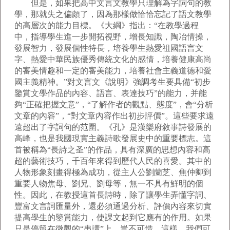
但是，如果把高中文言文教學只理解為字詞句的教
學，那就失之偏頗了，因為那樣做恰恰忘記了語文教學
的高層次的能力目標。《大綱》指出：“在教學過程
中，指導學生進一步開拓視野，增長知識，陶冶情操，
發展智力，發展個性特長，培養學生熱愛祖國語言文
字、熱愛中華民族優秀傳統文化的感情，培養健康高尚
的審美情趣和一定的審美能力，培養社會主義道德和愛
國主義精神。”對文言文《說明》強調考生要具備“初步
鑒賞文學作品的內容、語言、表達技巧”的能力，并能
夠“正確把握文意”，“了解作者的觀點、態度”，會“分析
文章的內容”，“對文章內容作出初步評價”。這些要求遠
遠超出了字詞句的范圍。《孔》是漢樂府敘事詩發展的
高峰，也是我國現實主義詩歌發展史中的重要標志。這
首被稱為“長詩之圣”的作品，具有深廣的思想內容和高
超的藝術技巧，千百年來得到歷代人民的喜愛。其中的
人物形象刻畫得極為成功，從主人公劉蘭芝、焦仲卿到
重要人物焦母、劉兄、劉母等，無一不具有鮮明的個
性。因此，在教授這首長詩時，除了讓學生弄懂字詞、
豐富文言詞匯量外，還必須通過分析、評價內容來切實
提高學生的鑒賞能力，使課文起到它應有的作用。如果
只是停留在微觀的“串講”上，豈不可惜。這樣，我們可