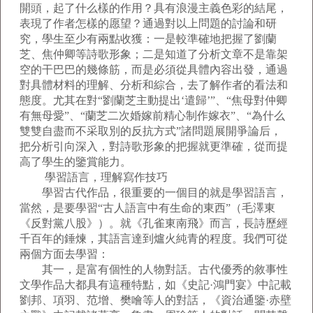
開頭，起了什么樣的作用？具有浪漫主義色彩的結尾，
表現了作者怎樣的愿望？通過對以上問題的討論和研
究，學生至少有兩點收獲：一是較準確地把握了劉蘭
芝、焦仲卿等詩歌形象；二是知道了分析文章不是靠架
空的干巴巴的幾條筋，而是必須從具體內容出發，通過
對具體材料的理解、分析和綜合，去了解作者的看法和
態度。尤其在對“劉蘭芝主動提出‘遣歸’”、“焦母對仲卿
有無母愛”、“蘭芝二次婚嫁前精心制作嫁衣”、“為什么
雙雙自盡而不采取別的反抗方式”諸問題展開爭論后，
把分析引向深入，對詩歌形象的把握就更準確，從而提
高了學生的鑒賞能力。
學習語言，理解寫作技巧
學習古代作品，很重要的一個目的就是學習語言，
當然，是要學習“古人語言中有生命的東西”（毛澤東
《反對黨八股》）。就《孔雀東南飛》而言，長詩歷經
千百年的錘煉，其語言達到爐火純青的程度。我們可從
兩個方面去學習：
其一，是富有個性的人物對話。古代優秀的敘事性
文學作品大都具有這種特點，如《史記·鴻門宴》中記載
劉邦、項羽、范增、樊噲等人的對話，《資治通鑒·赤壁