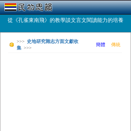
從《孔雀東南飛》的教學談文言文閱讀能力的培養
>>>
史地研究雜志方面文獻收
簡體
傳統
集
>>>