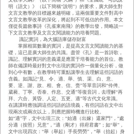
明（語文）》（以下簡稱“說明”）的要求，廣大師生對
文言文教學的目標越來越明確，這兩個重要文件對高中
文言文教學改革的深化，將起到不可低估的作用。本文
僅從長篇敘事詩《孔雀東南飛》的教學出發，簡略談一
下文言文教學及文言文閱讀能力的培養問題。
識記實詞，為大腦語庫儲存財富
掌握相當數量的實詞，是提高文言文閱讀能力的基
礎，這已是廣大師生的共識。盡管《孔》是一首詩歌，
識記、理解實詞的意義還是應置于培養能力的首位。教
師在備課時最好對文中出現的實詞作一個量化分析，做
到心中有數，在教學時可重點讓學生去理解這些詞語的
含義。如識記“見、令、適、舉、慎、渠、白、意、
要、逆、謝、故、相、會、信、赍”等單音詞和“伶俜、
葳蕤、丁寧、否泰、作息、交通”等復音詞，去理解“再
拜、六合、黃昏、人定、五更、適”等古代文化常識。
在講課時應強調這些詞語的語境義，有些詞語在文中出
現兩次或兩次以上，則應把握時機進行比較。
如“適”字，文中出現三次：“始適（出嫁）還家門”，“處
分適（按照）兄意”，“適（剛才）得府君書”；如“舉”，
文中出現四次：“舉（舉起）手長勞勞”，“舉（抬起）身