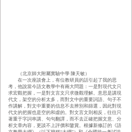
（北京師大附屬實驗中學 陳天敏）
在一次座談會上，有位教研員的話引起了我的思
考，他說當今語文教學中有兩大問題：一是對現代文只
求宏觀把握，一是對文言文只求微觀理解。意思是講現
代文，架空的分析太多，而對文中的重要詞語、句子不
作講解，對文中重要的信息不去辨別和篩選，因此對現
代文的把握也是空的和虛的。對文言文則相反，往往只
著重于字詞串講、句句翻譯，而不去正確把握文意、分
析文章內容，更談不上評價和鑒賞。根據新修訂的《語
文教學大綱》（以下簡稱“大綱”）和《全國統一考試說