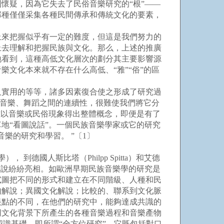
懷疑，因為它失去了民俗音樂研究的“根”——
那種僅僅采集各種民間傳承和傳統文化的要素，
來把握似乎有一定的難度，但這是我們努力的
上去理解和把握民族與文化。那么，上述的推廣
地看到，這種高低文化層次的劃分其主要影響源
文化本來就不存在什么高低、“雅”“俗”的區
實用的等等，諸多因素復合使之形成了研究過
、音樂、舞蹈之間的連續性，很難使我們將它分
難以音樂或民俗現象得出整體概念，即便是有了
地“看圖說話”。一個民族音樂學家或它的研究
樂的研究和學習。 ”〔1〕
德國人斯比塔（Philpp Spitta）和艾德
和解說紛紛亮相。如歐洲早期民族音樂學的研究是
試圖把不同的形式和建立在不同階級、人種和民
的解說；異國文化解說；比較的、聯系到文化脈
眼點的不同，在他們的研究中，能夠達成共識的
不同文化背景下所產生的各種音樂過程和音樂產物
認識基礎，即所謂“全方位研究”。它既包括對口