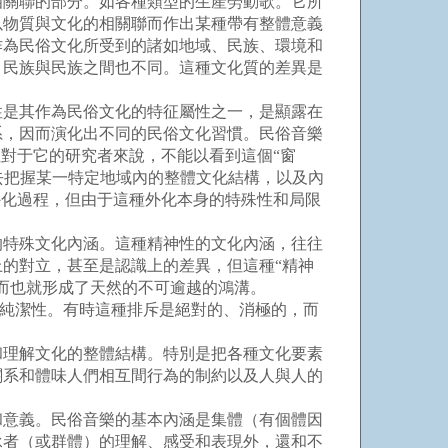
關聯的部分。如各種類型的生產勞動歌。它所
以物質與文化的相關聯而作出某種帶有整體意義
作為民俗文化所受到的諸如地域、民族、環境和
，民族與民族之間也不同。這種文化質的差異是
是其作為民俗文化的特征屬性之一，是顯露在
系，因而演化出不同的民俗文化習慣。民俗音樂
對于它的研究者來說，不能以看到這個“窗
，去把握某一特定地域內的整體文化結構，以及內
外化過程，但由于這種外化本身的特殊性和局限
特殊文化內涵。這種精神性的文化內涵，往往
的對立，甚至是認識上的差異，但這種“精神
而也就形成了天然的不可逾越的鴻溝。
的純潔性。有時這種排斥是絕對的、消極的，而
理解文化的整體結構。特別是把各種文化要素
關系和體味人們相互間行為的制約以及人與人的
意義。民俗音樂的基本內涵是集體（有個體因
承者（或群體）的理解、感受和表現外，還和不