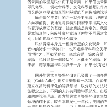
俗音樂的載體是民俗而不是音樂，如果僅從音樂
即民俗學。一切社會科學、文化科學都是以作
而又將這些要素相互間的關聯給予割裂后的說
民俗學的主要目的之一就是要認識、理解某種
方向和前提。要通過每個特殊階層來掌握其文
能否形成廣泛的基礎，結論應該是肯定的。我
是意識形態，階級社會的意識形態對不同層次文
別，因而也就不存在什么轉換。
民俗音樂本身是一種復合型的文化現象，民俗
程中的諸多“十字路口”，也即邊緣學科和交叉
而“吞”之，再如勞動歌、儀式音樂、節慶音樂
結論，也只能是一個畸型的、不健全的結論。所
學者，應該集諸學科知識于一身，如果“沒有超
二
國外對民族音樂學的研究已發展了一個多世紀。從英國
勒（Guide Adler）創立音樂學這一名
建立在當時科學化的認識領域，以分類的方法
族觀念上的、不同的人的共同體聯系起來。出
絡的解說等理論。西方對民族音樂學的研究無
領域的確不多。時至本世紀七十年代，美國的布萊
進行科學研究的學科。”〔2 〕于是一種認為