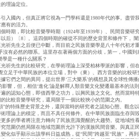
性的理論定位。
入國內，但真正將它視為一門學科還是1980年代的事。盡管
它應有的活力。
，即比較音樂學時期（1924年至1939年）、民間音樂研究時期
980年以后）〔8〕。這四個時期的確從不同的歷史背景和條件下，
光祈先生之后便已中斷，而目前之民族音樂學是八十年代初才重新
乎沒有必然的聯系。這里存在著兩個方面的分歧，第一，中國到
音樂學是一種什么關系？
祈先生的比較研究，在學術理論上深受柏林學派的影響，但在
自覺立足于中華民族的本位立場，對中（東）、西方音樂的比較研
據它們之間的異同，提出世界‘三大樂系’的構想及其全球性傳
’的影響，但，相信‘進化’論是解釋人類音樂文化變遷最基本的法則
普遍的認知心態，即借西學之功力，以興民族之文化。然而當時
期的比較音樂學研究，還局限于一個比較狹小的范圍之內。
”的特殊歷史背景之外，還與當時的研究者之認知心態、觀念以
學術理論上的積淀，而且不具任何條件。在中華民族面臨生存與
使更多的學者將注意力轉向了民族意識覺醒的大趨勢。從地域性
研究范圍仍然局限在地域范圍所允許下的漢族民間音樂。與真正
化似乎顯示出該學科日益成熟，從“民間”跨越至“民族”，再