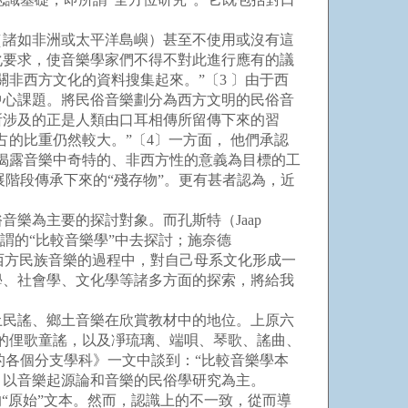
諸如非洲或太平洋島嶼）甚至不使用或沒有這
化要求，使音樂學家們不得不對此進行應有的議
非西方文化的資料搜集起來。”〔3 〕由于西
中心課題。將民俗音樂劃分為西方文明的民俗音
所涉及的正是人類由口耳相傳所留傳下來的習
的比重仍然較大。”〔4〕一方面， 他們承認
揭露音樂中奇特的、非西方性的意義為目標的工
展階段傳承下來的“殘存物”。更有甚者認為，近
樂為主要的探討對象。而孔斯特（Jaap
到所謂的“比較音樂學”中去探討；施奈德
討非西方民族音樂的過程中，對自己母系文化形成一
學、社會學、文化學等諸多方面的探索，將給我
民謠、鄉土音樂在欣賞教材中的地位。上原六
的俚歌童謠，以及凈琉璃、端唄、琴歌、謠曲、
的各個分支學科》一文中談到：“比較音樂學本
，以音樂起源論和音樂的民俗學研究為主。
“原始”文本。然而，認識上的不一致，從而導