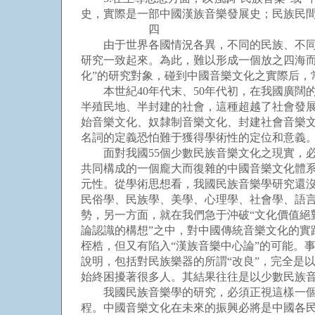
史，實際是一部中國漢族音樂發展史；民族民
四
由于世界各國情況各異，不同的民族、不同的
研究一致起來。為此，難以形成一個放之四海而
化”的研究對象，碰到中國音樂文化之實際后，
本世紀40年代末、50年代初，在我國廣闊
半殖民地、半封建的社會，這種超越了社會發
始音樂文化、奴隸制音樂文化、封建社會音樂
名詞的定義恐怕難于獲得學術性的定位和意義
面對我國55個少數民族音樂文化之現實，必
共同構成的一個龐大而復雜的中國音樂文化體
元性。從學術思想看，我國民族音樂學研究還沒
民俗學、民族學、美學、心理學、社會學、語言
勢，另一方面，就在我們急于沖破“文化價值絕
論認識的構想”之中，對中國傳統音樂文化的實
桎梏，但又有陷入“漢族音樂中心論”的可能。
說明，包括對民族樂器的所謂“改良”，完全是
始終困擾著很多人。其結果往往是以少數民族音
我國民族音樂學的研究，必須正視這樣一個現
程。中國音樂文化在未來的振興必將是中國各