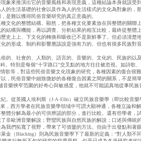
現象來推演出它的音樂風格和表現意義，這種結論本身就該受到
為人的生活基礎的社會以及作為人的生活樣式的文化為對象的，
明，是難以獲得民俗音樂研究的真正意義的。
文化的整體結構。顯然，把各種文化要素放在與整體的關聯上
化的結構與機能，再以調查、分析結果的相互比較，最終從整體
國歷史上上、下文化的轉換和吸收已不是新鮮事了。但必須清楚
化的形成、制約和影響應該說是強有力的。但也有很多民族對音樂
的、社會的、人類的、語言的、音樂的、文化的、民族的以及
學科。特別是每個“十字路口”交叉點的地方往往被忽視。如詩歌
、情歌等，對這些民俗音樂文化現象的研究，各種因素的復合很
以，民俗音樂中細致微妙的各種復合因素之間的關系，不是簡單
越音樂狹窄范圍的好奇心與敏感度，他就不可能認真地從事民族音
人埃利斯（J·A·Ellis）確立民族音樂學（即比較音樂學）， 到
稱。百多年來，西方學者在民族音樂學領域中可謂大顯神通，各種立論
將整體分解為最小的可供辨認的部分，進行比較。還有些學者，
現了非歐洲音樂解說；野蠻民族與自然民族的解說；口述與傳統
疑為我們拓寬了視野，帶來了可借鑒的方法。但由于出發點和著
金（Blacking）則為民族音樂學下了最新的定義：“對人類
對音樂進行無所不包的研究的指導思想，似乎已成為各派研究者的