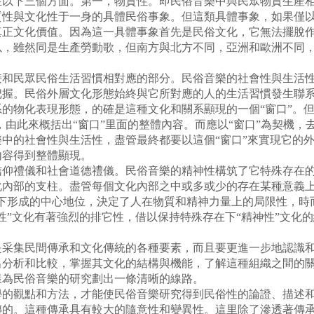
下三個方面。第一，物質性。即民俗音樂中與民眾物質生產相
質性與文化性于一身的具體民俗事象。但這類具體事象，如果僅
真正文化價值。因為這一具體事象首先是民俗文化，它無法擺脫
以，雖然同是生產勞動歌，但南方與北方不同，亞洲和歐洲不同
。
民眾民俗生活習慣相對應的部分。民俗音樂的社會性與生活性
把握。民俗外層文化形態始終與它所對應的人的生活習慣發生聯
的物化表現形態，的確是這種文化和關系顯現的一個“窗口”。但
據，由此來概括出“窗口”里面的整體內容。而應以“窗口”為契機
中的社會性與生活性，盡管最終都要以這個“窗口”來實現它的
內容得到整體顯現。
禮儀和社會道德禮儀。民俗音樂的精神性構筑了它特殊存在的
化內部的支柱。盡管每個文化內部之中或多或少的存在某種意義上
件下形成的中心地位，決定了人在物質和精神力量上的局限性，時
”文化有著強烈的排它性，借以保持特殊存在下“精神性”文化
集民間傳承和文化傳統的各種要素，而且要更進一步地認識和
出分析和比較，掌握其文化的結構與機能，了解這種組織之間的
樣為民俗音樂的研究劃出一條清晰的線路。
觀點和方法，才能使民俗音樂研究得到民俗性的論證、描述和
傳的。這種傳承具有較大的隨意性和變異性。這里除了滲透著傳