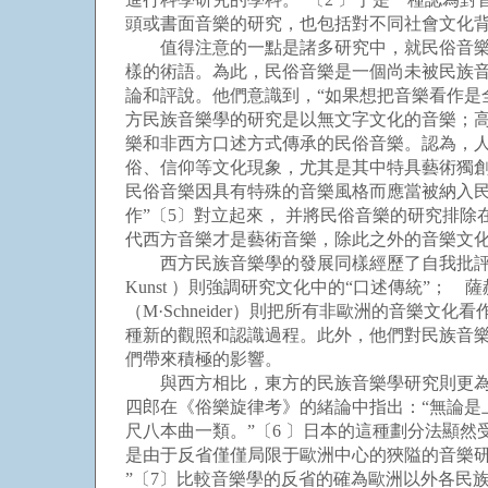
頭或書面音樂的研究，也包括對不同社會文化
值得注意的一點是諸多研究中，就民俗音樂的
樣的術語。為此，民俗音樂是一個尚未被民族
論和評說。他們意識到，“如果想把音樂看作是
方民族音樂學的研究是以無文字文化的音樂；
樂和非西方口述方式傳承的民俗音樂。認為，
俗、信仰等文化現象，尤其是其中特具藝術獨創
民俗音樂因具有特殊的音樂風格而應當被納入
作”〔5〕對立起來， 并將民俗音樂的研究排
代西方音樂才是藝術音樂，除此之外的音樂文
西方民族音樂學的發展同樣經歷了自我批評和
Kunst ）則強調研究文化中的“口述傳統”； 
（M·Schneider）則把所有非歐洲的音
種新的觀照和認識過程。此外，他們對民族音
們帶來積極的影響。
與西方相比，東方的民族音樂學研究則更為注
四郎在《俗樂旋律考》的緒論中指出：“無論
尺八本曲一類。”〔6 〕日本的這種劃分法顯
是由于反省僅僅局限于歐洲中心的狹隘的音樂
”〔7〕比較音樂學的反省的確為歐洲以外各民