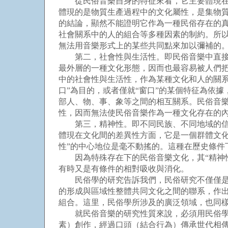
從民俗音樂自身的特征來看，它主要體現在以
體現的是物質生產過程中的文化屬性，是集物
的結論，顯然不能證明它作為一種民俗存在的
社會關系中的人的組合等多種因素的制約。所
無法用音樂形式上的某些共同點來加以彌補的
第二，社會性與生活性。即民俗音樂中直接和
最外層的一種文化形態，因而也最容易被人們
中的社會性與生活性，作為某種文化和人的關系
口”為目的，或者僅就“窗口”的某個特征為依
部人、物、事、象等之間的相互關系。民俗音樂
性，因而無法使民俗音樂作為一種文化存在的
第三，精神性。即不同民族、不同地域的信仰
體現在文化間的差異性方面，它是一個群體文
性”的中心地位是毫不動搖的。這種在歷史條
因為特殊存在下的民俗音樂文化，其“精神性
有時又是有條件的相對吸收與消化。
民俗學的研究告訴我們，民俗研究不僅僅是采
的形成與區域性整體共同文化之間的聯系，作
組合。這里，民俗學所涉及的廣泛領域，也同
就民俗音樂的研究性質來說，必須用民俗學的
素）創作，經過口頭（結合行為）傳承世代相