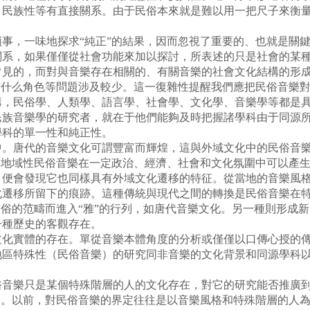
、民族性等有直接關系。由于民俗本來就是難以用一把尺子來衡
，一味地探求“純正”的結果，因而忽視了重要的、也就是關鍵
關系，如果僅僅從社會功能來加以探討，所表述的只是社會的某
常見的，而對與音樂存在相關的、有關音樂的社會文化結構的形
”什么角色等問題涉及較少。這一復雜性提醒我們應把民俗音樂
講，民俗學、人類學、語言學、社會學、文化學、音樂學等都是
民族音樂學的研究者，就在于他們能夠及時把握諸學科由于同源
學科的單一性和純正性。
唐代的音樂文化可謂豐富而輝煌，這與外域文化中的民俗音樂
了地域性民俗音樂在一定政治、經濟、社會和文化氛圍中可以產
，便會發現它也同樣具有外域文化遷移的特征。從當地的音樂風
化遷移所留下的痕跡。這種傳統與現代之間的轉換是民俗音樂在
民俗的范疇而進入“雅”的行列，如唐代音樂文化。另一種則形成
一種歷史的客觀存在。
實體的存在。單從音樂本體角度的分析或僅僅以口傳心授的傳
地區特殊性（民俗音樂）的研究同非音樂的文化背景和同源學科
樂只是某個特殊階層的人的文化存在，對它的研究能否推廣到
的。以前，對民俗音樂的界定往往是以音樂風格和特殊階層的人