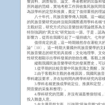
響資料、調查報告、論文、專著教材的出版和
所跨越的范疇，實地考察工作與收集民族民間
為該學科的定型和推廣，奠定了值得重視的理論
八十年代，民族音樂學傳入我國。這一崛起于
的民族音樂研究始終沒能與國際通用學科名稱“
主觀好惡，研究方式仍以音樂技術理論體系為
特別強調的“異文化”研究如出一源。于是，認
影響力，從而在我國引起了一場持續六、七年
值得肯定的是，這一時期雖然存在著較大的學
論”〔10〕。這一時期大量國外民族音樂學的
民族音樂志的研究初具規模；文化地理學、文
性研究都顯示出學科發展的勃勃生機。客觀上
縱觀我國民族音樂學研究的發展歷史，可以
1.從早期的比較音樂中民族意識之覺醒，深
2.由于客觀和主觀的各種原因，我國民族音
學科建設要求，并在短時間內將學科研究內容
3.學科名稱更換或學術定位、推廣和定型，
間音樂的采集和整理）。
4.學科研究的范圍，并沒有涵蓋整個領域，
投入難盡人意。
5.在主導思想方面，以強調“民族音樂”或“