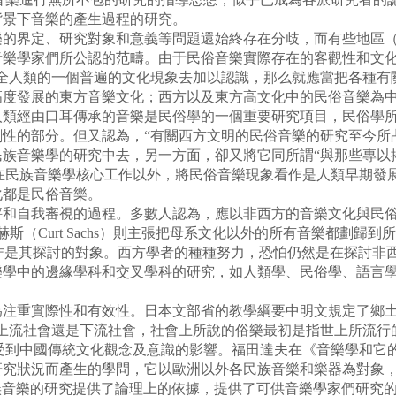
背景下音樂的產生過程的研究。
界定、研究對象和意義等問題還始終存在分歧，而有些地區（
音樂學家們所公認的范疇。由于民俗音樂實際存在的客觀性和文
全人類的一個普遍的文化現象去加以認識，那么就應當把各種有關
高度發展的東方音樂文化；西方以及東方高文化中的民俗音樂為
人類經由口耳傳承的音樂是民俗學的一個重要研究項目，民俗學
性的部分。但又認為，“有關西方文明的民俗音樂的研究至今所占
民族音樂學的研究中去，另一方面，卻又將它同所謂“與那些專以
除在民族音樂學核心工作以外，將民俗音樂現象看作是人類早期發
化都是民俗音樂。
自我審視的過程。多數人認為，應以非西方的音樂文化與民俗音
薩赫斯（Curt Sachs）則主張把母系文化以外的所有音樂都劃歸
樂文化看作是其探討的對象。西方學者的種種努力，恐怕仍然是在探
樂學中的邊緣學科和交叉學科的研究，如人類學、民俗學、語言
重實際性和有效性。日本文部省的教學綱要中明文規定了鄉土
是上流社會還是下流社會，社會上所說的俗樂最初是指世上所流行
然受到中國傳統文化觀念及意識的影響。福田達夫在《音樂學和它
研究狀況而產生的學問，它以歐洲以外各民族音樂和樂器為對象
族音樂的研究提供了論理上的依據，提供了可供音樂學家們研究的