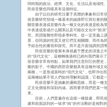
同時期的政治、經濟、文化、生活以及地域性
民俗音樂也同樣具有這個特征。
由于以往的研究注重于具體的事象和日常瑣事
俗音樂研究領域一條基本的線路即它與社會的
關音樂表達或音樂作為一種文化的表達是較為
中表達或形成什么關系以及可能在文化中“扮演
究。所謂復雜性即指多學科性。從一定意義上
景，但同源的性質又使它們互相關聯。而作為
予綜合性的審視和探究。而不是片面強調所謂
民俗音樂的發展本身就處于歷史的演進之中。
的“現代文化”，這種轉換過程已經向我們展示
俗音樂非常有特點，如果我們注意到它的歷史
樂的影子。中國的西部音樂都具有這種外域文
兩種，一是形成當時的“現代文化”，也即沖出
這兩種結果不管人們如何理解和認識，它都是
民俗音樂不是抽象的邏輯思維，而是一種文化
正文化價值和深刻內涵。因而要求我們把某一
來。
目前，人們普遍存在這樣一種疑慮，即民俗音
慮和前面談到的一味求“純”的作法剛好是相對