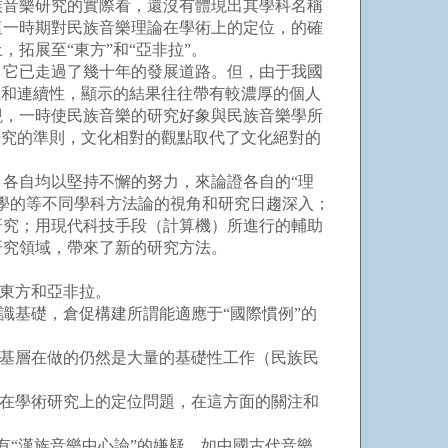
族音樂研究的實際看，還沒有體現出其學科名稱
這一時期對民族音樂理論在學術上的定位，的確
拓展至“東方”和“亞非拉”。
它已走過了幾十年的發展道路。但，由于我國
性和連續性，顯示的結果往往帶有較濃厚的個人
觀，一時使民族音樂的研究好象與民族音樂學所
研究的準則，文化相對的觀點取代了文化絕對的
各自均以堅持不懈的努力，來論證各自的“理
樂學的等不同學科方法論的視角和研究日趨深入；
研究；用現代科技手段（計算機）所進行的輔助
研究領域，帶來了新的研究方法。
東方和亞非拉。
基礎，倉促構建所謂能適應于“國際慣例”的
基層在做的仍然是大量的基礎性工作（民族民
在學術研究上的定位問題，在這方面的關注和
有“漢族音樂中心論”的嫌疑。如中國古代音樂