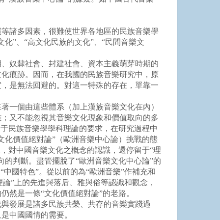
等諸多因素，很難使世界各地區的民族音樂學
化”、“高文化民族的文化”、“民間音樂文
期、奴隸社會、封建社會、資本主義萌芽時期的
文化痕跡。因而，在我國的民族音樂研究中，原
實，是無法回避的。對這一特殊的存在，單靠一
在著一個由這些體系（加上漢族音樂文化在內）
雜；又不能忽視其音樂文化現象和價值取向的多
由于民族音樂學學科理論的要求，在研究過程中
文化價值絕對論”（歐洲音樂中心論）挑戰的態
，對中國音樂文化之概念的認識，還停留于“理
的判斷。盡管擺脫了“歐洲音樂文化中心論”的
中國特色”。從以前的為“歐洲音樂”作補充和
理論”上的先進與落后、雅與俗等認識和觀念，
仍然是一條“文化價值絕對論”的老路。
與發展是諸多民族共榮、共存的音樂實踐過
又是中國國情的需要。