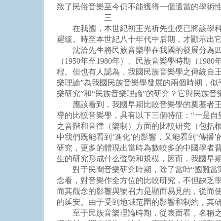
致了民俗音樂至今仍不能獲得一個適當的學術
三
在我國，本世紀初王光祈先生便已將該學科引
遲緩。時至本世紀八十年代中后期，才顯示出
沈洽先生將民族音樂學在我國的發展分為四個時期
（1950年至1980年）、民族音樂學時期（1
程。但也有人認為，我國民族音樂學之傳統自王
樂理論”為我國民族音樂學發展的兩個時期，似
樂研究”和“民族音樂理論”的研究？它與民族
應該看到，我國早期比較音樂學的奠基者王光
導的比較音樂學，具有以下三個特征：“一是
之音階和音律（樂制）方面的比較研究（包括根
中我們既能看到‘進化’的影響，又能看到‘傳播
研究，更多的體現出當時為數較多的中國學者
生的研究形成什么聲勢和規模，因而，我國早
對于民間音樂研究時期，除了當時“國難當頭
念看，對音樂作全方位的比較研究，不但缺乏
而其觀念的影響與號召力是顯而易見的，從而
的延安。由于受到地域范圍的影響和制約，其
至于民族音樂理論時期，從表面看，名稱之變