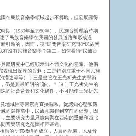
我國在民族音樂學領域起步不算晚，但發展顯得
（1939年至1950年）、民族音樂理論時期
 闡述了民族音樂學在我國的發展道路和形成過
引進的，因而，視“民間音樂研究”和“民族音
底有沒有民族音樂學？第二，如何看待“民族音
具體研究中已經顯示出本體文化的意識。他倡
究表現出深厚的旨趣；二是特別注重于不同民族
播的描述等等）；三是盡管在王光祈先生的學術
，仍是其最鮮明的傾向。”〔9 〕王光祈先生的
特殊的社會背景和文化條件，不可能使王光祈先
及地域性等因素有直接關系。從認知心態和觀
毀滅的選擇當中，民族意識得到空前的倡導，因
看，主要研究力量只能集聚在西南的重慶和西北
民間音樂研究之范圍相距甚遠。
到相應的研究機構的成立，人員的配備，以及音