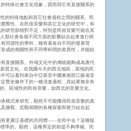
量的特殊社會文化現象，因而與它有直接關系的
性的特殊地點和其它社會過程之間的關系。民
種實際性。在民俗音樂和其它文化的研究中，有
成的研究卻相對不足，特別是民俗音樂可能在其
對人類社會各個不同方面的影響結合起來進行研
具有同源性的學科，雖有著各自不同的發展背
所形成的相關性和不同學科間的差異性，并能給
有直接關系。外域文化中的傳統能夠成為唐代
生新質文化。在我國今天的西北地區，當地的民
格中可以看到來自中亞甚至中國東南部江蘇省音
特定歷史條件下的一種演進過程，其結果無非有
新的、區域性的民俗音樂，如西北的音樂文化。
承模式來研究，顯然不可能獲得民俗音樂的真
以及微觀、宏觀相聯的各種探索和努力結合起
有更廣泛基礎的共同體——全民中去？這種疑
為標準的。顯然，這種界定的前提不夠準確。民