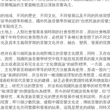
間音樂概論的主要篇幅也是以漢族音樂為主。
地域、不同的歷史、不同文化、不同發展以及不同的民俗習慣
皆準的標準和概念。國外民族音樂學所確定的“自然民族的音樂文
常常顯得乏力。
的土地上，人類社會發展各個時期的社會形態并存，原始社會晚
展幾千年時空的社會形態共存，必然留下各種社會形態下的不同
文化及資本主義萌芽期的音樂文化并存、融合、變異、發展的現
。
然存在著55個民族各自相對獨立的音樂文化體系，同時，又存
系。因而，我國民族音樂學研究中既不能忽視其體系的龐大與復
走出或者說沒有完全走出“文化價值論”的絕對標準。一方面，
、文化學甚至精確科學等的研究方法被廣為使用，形成一股向“
對論”束縛的同時，并沒有持一種清醒或理智的思考態度，或者說
踐過程和當代音樂文化的建構，缺乏必要的實踐性積累和價值取向
事實上，研究方法的豐富性，并沒有給我國民族音樂學的研究帶來“
以“歐洲音樂”的價值取向為標準。而今的研究雖說視角有變，但“
樂研究，來為漢族音樂文化的歷史和發展作補充和說明。所走的
實，即55個少數民族。縱觀中國音樂文化史，傳統音樂的形成
民族音樂文化共同繁榮和發展的結果。這既是歷史的經驗，同時