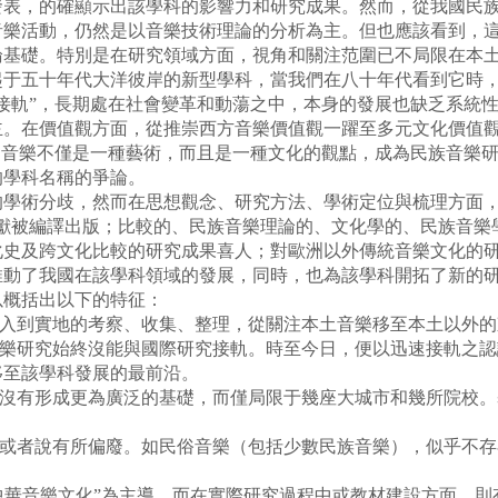
發表，的確顯示出該學科的影響力和研究成果。然而，從我國民
音樂活動，仍然是以音樂技術理論的分析為主。但也應該看到，
基礎。特別是在研究領域方面，視角和關注范圍已不局限在本土，
五十年代大洋彼岸的新型學科，當我們在八十年代看到它時，
接軌”，長期處在社會變革和動蕩之中，本身的發展也缺乏系統
主。在價值觀方面，從推崇西方音樂價值觀一躍至多元文化價值
為音樂不僅是一種藝術，而且是一種文化的觀點，成為民族音樂
的學科名稱的爭論。
術分歧，然而在思想觀念、研究方法、學術定位與梳理方面，
文獻被編譯出版；比較的、民族音樂理論的、文化學的、民族音
化史及跨文化比較的研究成果喜人；對歐洲以外傳統音樂文化的
推動了我國在該學科領域的發展，同時，也為該學科開拓了新的
概括出以下的特征：
入到實地的考察、收集、整理，從關注本土音樂移至本土以外的
樂研究始終沒能與國際研究接軌。時至今日，便以迅速接軌之認識
移至該學科發展的最前沿。
沒有形成更為廣泛的基礎，而僅局限于幾座大城市和幾所院校。
或者說有所偏廢。如民俗音樂（包括少數民族音樂），似乎不存
中華音樂文化”為主導，而在實際研究過程中或教材建設方面，則