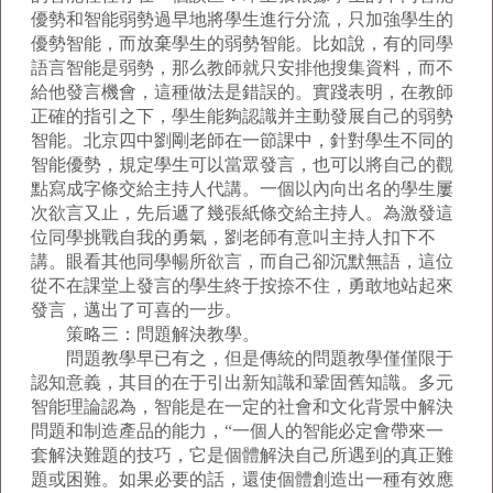
優勢和智能弱勢過早地將學生進行分流，只加強學生的
優勢智能，而放棄學生的弱勢智能。比如說，有的同學
語言智能是弱勢，那么教師就只安排他搜集資料，而不
給他發言機會，這種做法是錯誤的。實踐表明，在教師
正確的指引之下，學生能夠認識并主動發展自己的弱勢
智能。北京四中劉剛老師在一節課中，針對學生不同的
智能優勢，規定學生可以當眾發言，也可以將自己的觀
點寫成字條交給主持人代講。一個以內向出名的學生屢
次欲言又止，先后遞了幾張紙條交給主持人。為激發這
位同學挑戰自我的勇氣，劉老師有意叫主持人扣下不
講。眼看其他同學暢所欲言，而自己卻沉默無語，這位
從不在課堂上發言的學生終于按捺不住，勇敢地站起來
發言，邁出了可喜的一步。
策略三：問題解決教學。
問題教學早已有之，但是傳統的問題教學僅僅限于
認知意義，其目的在于引出新知識和鞏固舊知識。多元
智能理論認為，智能是在一定的社會和文化背景中解決
問題和制造產品的能力，“一個人的智能必定會帶來一
套解決難題的技巧，它是個體解決自己所遇到的真正難
題或困難。如果必要的話，還使個體創造出一種有效應