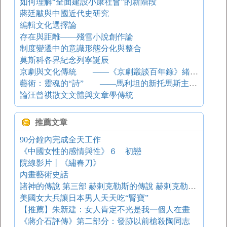
如何理解“全面建設小康社會”的新階段
蔣廷黻與中國近代史研究
編輯文化選擇論
存在與距離——殘雪小說創作論
制度變遷中的意識形態分化與整合
莫斯科各界紀念列寧誕辰
京劇與文化傳統 ——《京劇叢談百年錄》緒論（節選）
藝術：靈魂的“詩” ——馬利坦的新托馬斯主義藝術本體論
論汪曾祺散文文體與文章學傳統
推薦文章
90分鐘內完成全天工作
《中國女性的感情與性》６ 初戀
院線影片丨《繡春刀》
內畫藝術史話
諸神的傳說 第三部 赫剌克勒斯的傳說 赫剌克勒斯在十字路口
美國女大兵讓日本男人天天吃“腎寶”
【推薦】朱新建：女人肯定不光是我一個人在畫
《蔣介石評傳》第二部分：發跡以前槍殺陶同志