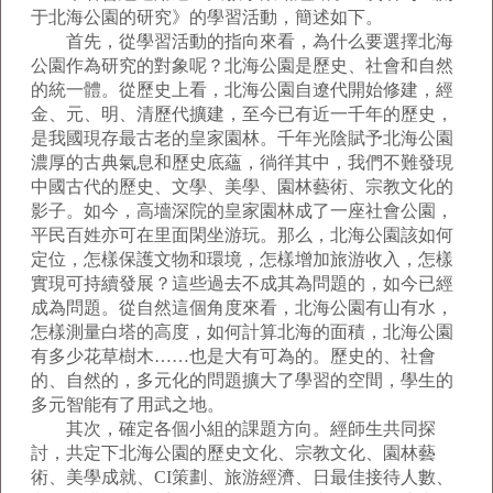
于北海公園的研究》的學習活動，簡述如下。
首先，從學習活動的指向來看，為什么要選擇北海
公園作為研究的對象呢？北海公園是歷史、社會和自然
的統一體。從歷史上看，北海公園自遼代開始修建，經
金、元、明、清歷代擴建，至今已有近一千年的歷史，
是我國現存最古老的皇家園林。千年光陰賦予北海公園
濃厚的古典氣息和歷史底蘊，徜徉其中，我們不難發現
中國古代的歷史、文學、美學、園林藝術、宗教文化的
影子。如今，高墻深院的皇家園林成了一座社會公園，
平民百姓亦可在里面閑坐游玩。那么，北海公園該如何
定位，怎樣保護文物和環境，怎樣增加旅游收入，怎樣
實現可持續發展？這些過去不成其為問題的，如今已經
成為問題。從自然這個角度來看，北海公園有山有水，
怎樣測量白塔的高度，如何計算北海的面積，北海公園
有多少花草樹木……也是大有可為的。歷史的、社會
的、自然的，多元化的問題擴大了學習的空間，學生的
多元智能有了用武之地。
其次，確定各個小組的課題方向。經師生共同探
討，共定下北海公園的歷史文化、宗教文化、園林藝
術、美學成就、CI策劃、旅游經濟、日最佳接待人數、