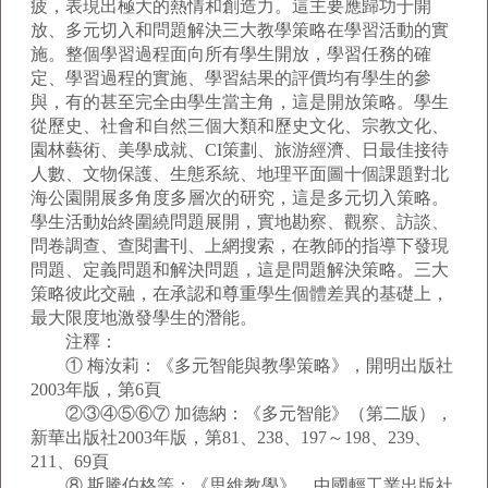
疲，表現出極大的熱情和創造力。這主要應歸功于開
放、多元切入和問題解決三大教學策略在學習活動的實
施。整個學習過程面向所有學生開放，學習任務的確
定、學習過程的實施、學習結果的評價均有學生的參
與，有的甚至完全由學生當主角，這是開放策略。學生
從歷史、社會和自然三個大類和歷史文化、宗教文化、
園林藝術、美學成就、CI策劃、旅游經濟、日最佳接待
人數、文物保護、生態系統、地理平面圖十個課題對北
海公園開展多角度多層次的研究，這是多元切入策略。
學生活動始終圍繞問題展開，實地勘察、觀察、訪談、
問卷調查、查閱書刊、上網搜索，在教師的指導下發現
問題、定義問題和解決問題，這是問題解決策略。三大
策略彼此交融，在承認和尊重學生個體差異的基礎上，
最大限度地激發學生的潛能。
注釋：
① 梅汝莉：《多元智能與教學策略》，開明出版社
2003年版，第6頁
②③④⑤⑥⑦ 加德納：《多元智能》（第二版），
新華出版社2003年版，第81、238、197～198、239、
211、69頁
⑧ 斯騰伯格等：《思維教學》，中國輕工業出版社