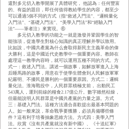
還對多元切入教學開展了具體研究， 他認為：任何豐富
的、有益的題目，即任何值得教給學生的內容，都至少
可以通過5個不同的方式（指“敘述入門法”、“邏輯量化
入門法”、“基礎入門法”、“美學入門法”和“經驗入門
法”——筆者注）來實現。⑥
多元切入教學的功能之一就是激發并鞏固學生的智
能強項，促進學生對核心知識的真正理解并學以致用。
比如說，中國共產黨為什么會取得新民主主義革命的偉
大勝利，這是中國近代史教學中一個重要內容。教師在
處理這一教學內容時，就可以運用五種不同的方式。方
式一：敘述入門法。講述一個故事，如解放軍進入上海
后睡馬路的故事，用意在于使學生體會到人民解放軍軍
紀嚴明、不擾民是勝利的一個重要原因。方式二：邏輯
量化法。淮海戰役中，人民群眾積極支前， 出動民工
543萬人，運到前線的糧食2.17億公斤。數字雖然枯燥，
但最能說明人民群眾是中國共產黨的力量之源。方式
三：基礎入門法。這種方法適合喜歡提出最基本問題的
人。如一般來說，革命戰爭要獲勝，必須具備哪些條
件？這有利于培養抽象思維方法。方式四：美學入門
法。欣賞《沒有共產黨就沒有新中國》、《十送紅軍》