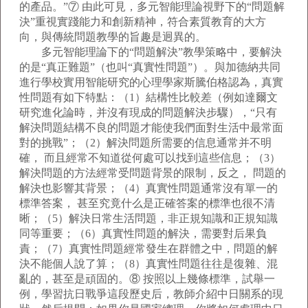
的產品。”⑦ 由此可見，多元智能理論視野下的“問題解
決”重視實踐能力和創新精神，符合素質教育的大方
向，與傳統問題教學的旨趣是迥異的。
多元智能理論下的“問題解決”教學策略中，要解決
的是“真正難題”（也叫“真實性問題”）。與加德納共同
進行學校實用智能研究的心理學家斯騰伯格認為，真實
性問題有如下特點：（1）結構性比較差（例如達爾文
研究進化論時，并沒有現成的問題解決步驟），“只有
解決問題結構不良的問題才能使我們面對生活中最常面
對的挑戰”；（2）解決問題所需要的信息通常并不明
確， 而且經常不知道從何處可以找到這些信息；（3）
解決問題的方法經常受問題背景的限制，反之， 問題的
解決也影響其背景；（4）真實性問題通常沒有單一的
標準答案， 甚至究竟什么是正確答案的標準也很不清
晰；（5）解決日常生活問題，非正規知識和正規知識
同等重要；（6）真實性問題的解決，需要對后果負
責；（7）真實性問題經常發生在群體之中，問題的解
決不能個人說了算；（8）真實性問題往往是復雜、混
亂的，甚至是頑固的。⑧ 按照以上幾條標準，試舉一
例，學習抗日戰爭這段歷史后，教師介紹中日關系的現