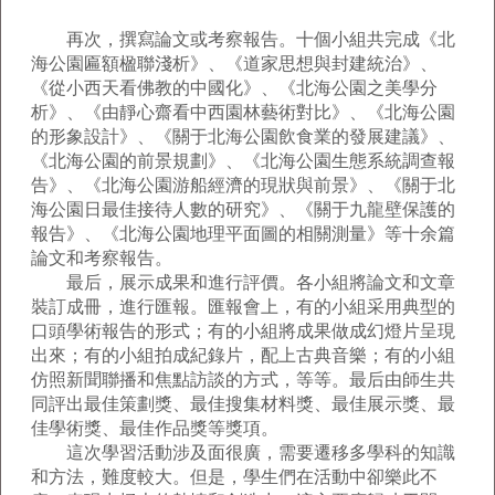
再次，撰寫論文或考察報告。十個小組共完成《北
海公園匾額楹聯淺析》、《道家思想與封建統治》、
《從小西天看佛教的中國化》、《北海公園之美學分
析》、《由靜心齋看中西園林藝術對比》、《北海公園
的形象設計》、《關于北海公園飲食業的發展建議》、
《北海公園的前景規劃》、《北海公園生態系統調查報
告》、《北海公園游船經濟的現狀與前景》、《關于北
海公園日最佳接待人數的研究》、《關于九龍壁保護的
報告》、《北海公園地理平面圖的相關測量》等十余篇
論文和考察報告。
最后，展示成果和進行評價。各小組將論文和文章
裝訂成冊，進行匯報。匯報會上，有的小組采用典型的
口頭學術報告的形式；有的小組將成果做成幻燈片呈現
出來；有的小組拍成紀錄片，配上古典音樂；有的小組
仿照新聞聯播和焦點訪談的方式，等等。最后由師生共
同評出最佳策劃獎、最佳搜集材料獎、最佳展示獎、最
佳學術獎、最佳作品獎等獎項。
這次學習活動涉及面很廣，需要遷移多學科的知識
和方法，難度較大。但是，學生們在活動中卻樂此不