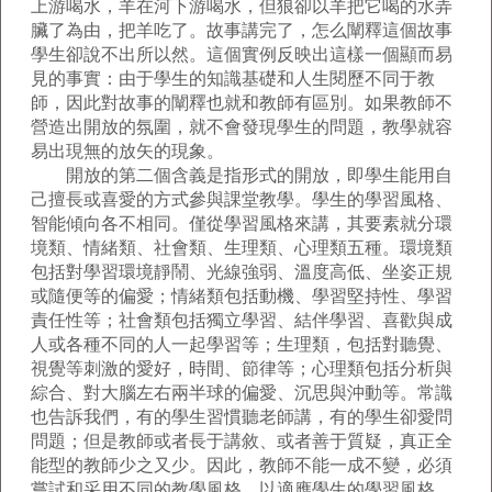
上游喝水，羊在河下游喝水，但狼卻以羊把它喝的水弄
臟了為由，把羊吃了。故事講完了，怎么闡釋這個故事
學生卻說不出所以然。這個實例反映出這樣一個顯而易
見的事實：由于學生的知識基礎和人生閱歷不同于教
師，因此對故事的闡釋也就和教師有區別。如果教師不
營造出開放的氛圍，就不會發現學生的問題，教學就容
易出現無的放矢的現象。
開放的第二個含義是指形式的開放，即學生能用自
己擅長或喜愛的方式參與課堂教學。學生的學習風格、
智能傾向各不相同。僅從學習風格來講，其要素就分環
境類、情緒類、社會類、生理類、心理類五種。環境類
包括對學習環境靜鬧、光線強弱、溫度高低、坐姿正規
或隨便等的偏愛；情緒類包括動機、學習堅持性、學習
責任性等；社會類包括獨立學習、結伴學習、喜歡與成
人或各種不同的人一起學習等；生理類，包括對聽覺、
視覺等刺激的愛好，時間、節律等；心理類包括分析與
綜合、對大腦左右兩半球的偏愛、沉思與沖動等。常識
也告訴我們，有的學生習慣聽老師講，有的學生卻愛問
問題；但是教師或者長于講敘、或者善于質疑，真正全
能型的教師少之又少。因此，教師不能一成不變，必須
嘗試和采用不同的教學風格，以適應學生的學習風格。