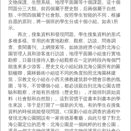
文物保護、生態系統、地理平面圖等十個課題。這十個
問題分三大類。前四個屬于歷史類，后兩個屬于自然
類，中間四個屬于社會類。按照學生智能的不同，根據
自愿的原則，將一個班的學生分成十個小組。如表1所
示。
再次，搜集資料和發現問題。學生搜集資料的形式
多種多樣。常用的有實地勘察、觀察、訪談、問卷調
查、查閱書刊、上網搜索等。如旅游經濟小組對北海公
園管理人員和游客進行訪談，地理平面圖小組進行實地
勘察，日最佳接待人數小組觀察在一定的時段內每個門
能進來多少游客，歷史文化小組紀錄北海公園所有的匾
額楹聯，園林藝術小組從不同的角度拍照北海園林建
筑，宗教文化小組在小西天佛教建筑群中體會宗教的氛
圍，等等。不管哪個小組，都必須親自到北海公園去體
驗和觀察，才能有所感悟（歷史類），才能得到原始資
料（社會類和自然類）。這對習慣于從書本到書本的學
生來說，等于是打開了一個新的天地。有的學生在搜集
資料的時候就能發現問題。CI策劃小組在調查的過程中
發現北海公園開設有一家肯德基餐廳，由此引發了對北
海公園定位的思考：北海公園是一個純粹的社會公園，
還是一個古文物保護單位，抑或文物保護單位和社會公