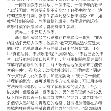
一節課的教學要開放，一個學期、一個學年的教學
也應該開放。教師要定期不定期地了解學生的情況，適
時調整教學計劃，讓學生參與到整個教學過程中來，如
教學計劃的制定、教學目標的設定、教學過程的調控、
教學評價的反饋等等，都要有學生參與。
策略二：多元切入教學。
基于學生智能傾向和結構存在差異這一事實，加德
納提倡多元切入教學，他認為“教育家應該追求更遠大
的目標，也就是真正理解并學以致用的教育”③。什么
叫“真正理解并學以致用”呢？加德納說：“學習歷史的學
生，應該能夠閱讀日報和周刊，能引用相關的歷史原則
來解釋當前發生的事件并能大致合理地預測未來可能發
生的事件”。④ 那么，怎樣才能達到真正理解呢？關鍵
在于實行多元化的教學。加德納認為：“幾乎每一個值
得理解的概念，都可以用許多方法來定義，可以用多種
方法表達和講授。……有了多種多樣的切入點，至少可
以找到一個適合某一個學生的。另外因為理解本身涉及
從不同角度接近一個概念或者技巧的能力，如果能提供
多個切入點和通向實現它的途徑，就能增加個體在多種
領域內獲得理解并融會貫通能力的可能性。”⑤ 加德納