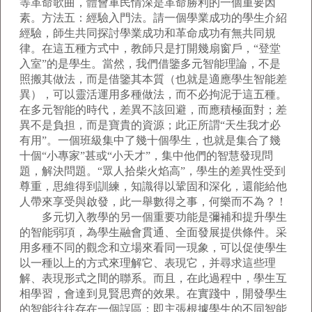
等革命歌曲，體會軍民情深是革命勝利的一個重要因
素。方法五：經驗入門法。請一個學業成功的學生介紹
經驗，師生共同探討學業成功和革命成功有無共同規
律。在這五種方式中，教師只是打開幾扇窗戶，“登堂
入室”的是學生。當然，我們借鑒多元智能理論，不是
照搬其做法，而是借鑒其本質（也就是適應學生智能差
異），可以靈活運用多種做法，而不必拘泥于這五種。
在多元智能的時代，差異不該回避，而應積極面對；差
異不是負担，而是寶貴的資源；此正所謂“天生我才必
有用”。一個班級集中了幾十個學生，也就是集合了幾
十個“小專家”甚或“小天才”，集中他們的智慧發現問
題，解決問題。“眾人拾柴火焰高”，學生的差異性受到
尊重，思維得到訓練，知識得以鞏固和深化，還能給他
人帶來享受與啟發，此一舉數得之事，何樂而不為？！
多元切入教學的另一個重要功能是彌補和提升學生
的智能弱項，為學生融會貫通、全面發展提供條件。采
用多種不同的觀念和立場來看同一現象，可以促使學生
以一種以上的方式來理解它、表現它，并尋求這些理
解、表現形式之間的聯系。而且，在此過程中，學生互
相學習，會達到見賢思齊的效果。在實踐中，開發學生
的智能往往存在一個誤區：即主張根據學生的不同智能