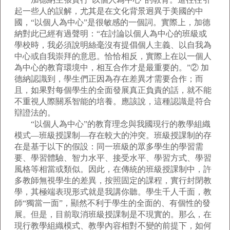
起一些人的誤解，尤其是在文化背景迥異于美國的中
國，“以個人為中心”是很敏感的一個詞。實際上，加德
納對此已經有過聲明：“在討論以個人為中心的班級或
學校時，我必須說明絲毫沒有提倡個人主義、以自我為
中心或自我崇拜的意思。恰恰相反，實際上在以一個人
為中心的教育環境中，相互合作才是最重要的。”② 加
德納認識到，學生們正因為存在差異才需要合作；而
且，如果對每個學生的全面發展真正負責的話，就不能
不重視人際關系智能的培養。應該說，這種認識是符合
辯證法的。
“以個人為中心”的教育理念與我國現行的教學組織
模式—班級授課制—存在較大的沖突。班級授課制的存
在是基于以下的假設：同一班級的眾多學生的學習需
要、學習體驗、智力水平、接受水平、學習方式、學習
風格等相當或類似。因此，在傳統的班級授課制中，許
多教師無視學生的差異，按照固定的課程，實行封閉教
學，其極端表現形式就是我講你聽。學生千人千面，教
師“獨當一面”，顯然不利于學生的全面的、有個性的發
展。但是，目前取消班級授課制是不現實的。那么，在
現行教學組織模式、教學內容相對不變的前提下，如何