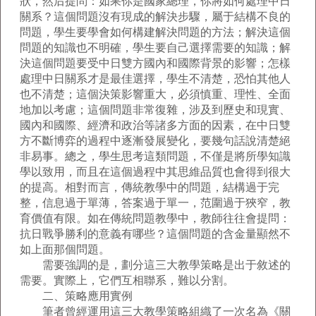
狀，然后提問：如果你是國家總理，你將如何處理中日
關系？這個問題沒有現成的解決步驟，屬于結構不良的
問題，學生要學會如何構建解決問題的方法；解決這個
問題的知識也不明確，學生要自己選擇需要的知識；解
決這個問題要受中日雙方國內和國際背景的影響；怎樣
處理中日關系才是最佳選擇，學生不清楚，恐怕其他人
也不清楚；這個決策影響重大，必須慎重、理性、全面
地加以考慮；這個問題非常復雜，涉及到歷史和現實、
國內和國際、經濟和政治等諸多方面的因素，在中日雙
方不斷博弈的過程中逐漸發展變化，要幾句話說清楚絕
非易事。總之，學生思考這類問題，不僅是將所學知識
學以致用，而且在這個過程中其思維品質也會得到很大
的提高。相對而言，傳統教學中的問題，結構過于完
整，信息過于單薄，答案過于單一，范圍過于狹窄，教
育價值有限。如在傳統問題教學中，教師往往會提問：
抗日戰爭勝利的意義有哪些？這個問題的含金量顯然不
如上面那個問題。
需要強調的是，劃分這三大教學策略是出于敘述的
需要。實際上，它們互相聯系，難以分割。
二、策略應用實例
筆者曾經運用這三大教學策略組織了一次名為《關