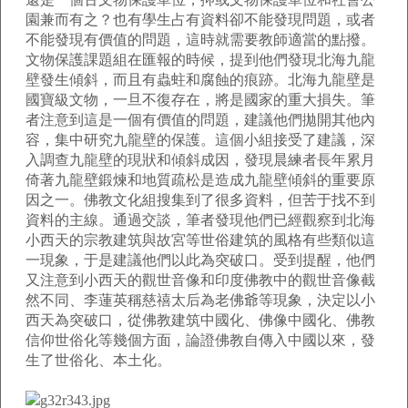
園兼而有之？也有學生占有資料卻不能發現問題，或者
不能發現有價值的問題，這時就需要教師適當的點撥。
文物保護課題組在匯報的時候，提到他們發現北海九龍
壁發生傾斜，而且有蟲蛀和腐蝕的痕跡。北海九龍壁是
國寶級文物，一旦不復存在，將是國家的重大損失。筆
者注意到這是一個有價值的問題，建議他們拋開其他內
容，集中研究九龍壁的保護。這個小組接受了建議，深
入調查九龍壁的現狀和傾斜成因，發現晨練者長年累月
倚著九龍壁鍛煉和地質疏松是造成九龍壁傾斜的重要原
因之一。佛教文化組搜集到了很多資料，但苦于找不到
資料的主線。通過交談，筆者發現他們已經觀察到北海
小西天的宗教建筑與故宮等世俗建筑的風格有些類似這
一現象，于是建議他們以此為突破口。受到提醒，他們
又注意到小西天的觀世音像和印度佛教中的觀世音像截
然不同、李蓮英稱慈禧太后為老佛爺等現象，決定以小
西天為突破口，從佛教建筑中國化、佛像中國化、佛教
信仰世俗化等幾個方面，論證佛教自傳入中國以來，發
生了世俗化、本土化。