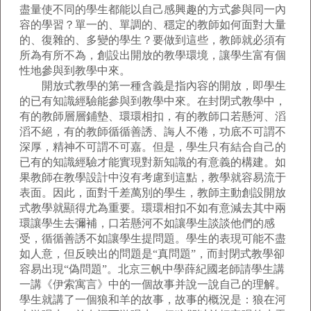
盡量使不同的學生都能以自己感興趣的方式參與同一內
容的學習？單一的、單調的、穩定的教師如何面對大量
的、復雜的、多變的學生？要做到這些，教師就必須有
所為有所不為，創設出開放的教學環境，讓學生富有個
性地參與到教學中來。
開放式教學的第一種含義是指內容的開放，即學生
的已有知識經驗能參與到教學中來。在封閉式教學中，
有的教師層層鋪墊、環環相扣，有的教師口若懸河、滔
滔不絕，有的教師循循善誘、誨人不倦，功底不可謂不
深厚，精神不可謂不可嘉。但是，學生只有結合自己的
已有的知識經驗才能實現對新知識的有意義的構建。如
果教師在教學設計中沒有考慮到這點，教學就容易流于
表面。因此，面對千差萬別的學生，教師主動創設開放
式教學就顯得尤為重要。環環相扣不如有意減去其中兩
環讓學生去彌補，口若懸河不如讓學生談談他們的感
受，循循善誘不如讓學生提問題。學生的表現可能不盡
如人意，但反映出的問題是“真問題”，而封閉式教學卻
容易出現“偽問題”。北京三帆中學薛紀國老師請學生講
一講《伊索寓言》中的一個故事并說一說自己的理解。
學生就講了一個狼和羊的故事，故事的概況是：狼在河