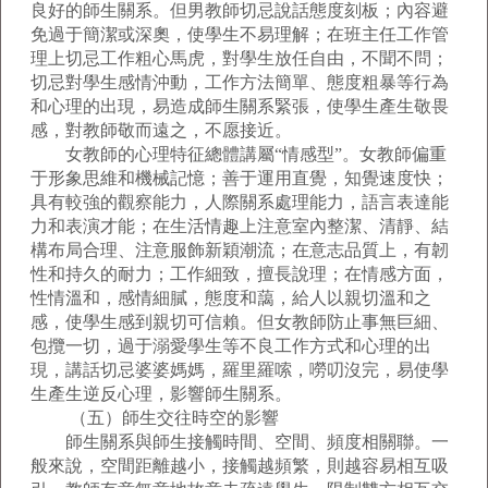
良好的師生關系。但男教師切忌說話態度刻板；內容避
免過于簡潔或深奧，使學生不易理解；在班主任工作管
理上切忌工作粗心馬虎，對學生放任自由，不聞不問；
切忌對學生感情沖動，工作方法簡單、態度粗暴等行為
和心理的出現，易造成師生關系緊張，使學生產生敬畏
感，對教師敬而遠之，不愿接近。
女教師的心理特征總體講屬“情感型”。女教師偏重
于形象思維和機械記憶；善于運用直覺，知覺速度快；
具有較強的觀察能力，人際關系處理能力，語言表達能
力和表演才能；在生活情趣上注意室內整潔、清靜、結
構布局合理、注意服飾新穎潮流；在意志品質上，有韌
性和持久的耐力；工作細致，擅長說理；在情感方面，
性情溫和，感情細膩，態度和藹，給人以親切溫和之
感，使學生感到親切可信賴。但女教師防止事無巨細、
包攬一切，過于溺愛學生等不良工作方式和心理的出
現，講話切忌婆婆媽媽，羅里羅嗦，嘮叨沒完，易使學
生產生逆反心理，影響師生關系。
（五）師生交往時空的影響
師生關系與師生接觸時間、空間、頻度相關聯。一
般來說，空間距離越小，接觸越頻繁，則越容易相互吸