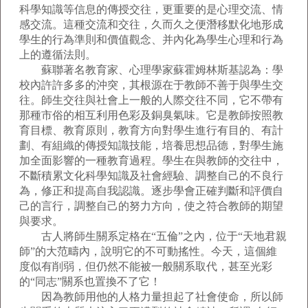
科學知識等信息的傳授交往，更重要的是心理交流、情
感交流。這種交流和交往，久而久之便潛移默化地形成
學生的行為準則和價值觀念、并內化為學生心理和行為
上的遵循法則。
蘇聯著名教育家、心理學家蘇霍姆林斯基認為：學
校內許許多多的沖突，其根源在于教師不善于與學生交
往。師生交往與社會上一般的人際交往不同，它不帶有
那種市俗的相互利用色彩及銅臭氣味。它是教師按照教
育目標、教育原則，教育方向對學生進行有目的、有計
劃、有組織的傳授知識技能，培養思想品德，對學生施
加全面影響的一種教育過程。學生在與教師的交往中，
不斷積累文化科學知識及社會經驗、調整自己的不良行
為，修正和提高自我認識。逐步學會正確判斷和評價自
己的言行，調整自己的努力方向，使之符合教師的期望
與要求。
古人將師生關系定格在“五倫”之內，位于“天地君親
師”的大范疇內，說明它的不可動搖性。今天，這個維
度似有削弱，但仍然不能被一般關系取代，甚至光彩
的“同志”關系也置換不了它！
因為教師用他的人格力量担起了社會使命，所以師