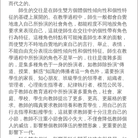
而代之的。
師生的交往是在師生雙方個體個性傾向性和個性特
征的基礎上展開的。在教學過程中，師生一般都會自覺
地進入自己所扮演的社會角色，都能程度不同地按角色
要求來表現自己，這就使師生在交往中的個性帶有角色
行為特征。這種角色特點有可能掩蓋師生本來的面貌，
而使雙方不時地自覺地約束自己的言行、舉止、表情，
不能自由充分表現出個性傾向性和個性特征。師生在教
學過程中所扮演的角色不是單一的，往往是復雜多面
的，是集多種角色于一身的扮演者。如教師除扮演“傳
道、授業、解惑”知識的傳播者這一角色外，還要扮演
學生的家長、知心朋友、班級學生的領導者、組織者、
管理者、心理衛生指導者、紀律執行者、模范公民等。
由于教師在教育過程中所扮演著多重角色，社會、家
庭、學校、學生向教師提出了更多、更高、更嚴格的要
求。教師的職責要求教師培養和教育學生，用自己的言
行去指導和點撥學生，這就要求教師要十分注意自己的
小節，教師不注重小節會因小失大，不僅會降低教師個
人的威信，影響整個教師隊伍的整體形象，更重要的是
影響下一代。