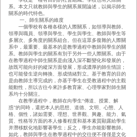
系。本文只就教師與學生的關系展開論述，以揭示師生
關系的時代特色。
一、師生關系的維度
一個學校有各種各樣的人際關系，如領導與教師、
領導與職員、領導與學生、學生與學生、教師與學生等
多層次、多角度的關系組合。但在這眾多復雜的人際關
系中，最重要、最基本的是教學過程中教師與學生的關
系。教師與學生的關系有別于另外一些人際關系。由于
在教學過程中師生關系是由淺入深不斷變化和發展的，
故既可能向好的縱深方面發展，形成濃厚的師生情誼；
也可能發生逆向轉換、形成情緒對立。基于教育的目的
是由教師主導完成的，亦基于學生在受教過程中的主觀
能動性，所以古往今來許多教育家、心理學家對師生關
系均十分關注。
在教學過程中，教師在向學生“傳道、授業、解
惑”的同時，還把本人的思想、道德、文明、心態、人
格、個性，諸如需要、理想、世界觀、興趣、能力、氣
質、性格等方面的本人修養程度和基本素質顯露給學生
并潛移默化地影響著學生；反之，學生亦能影響教師。
如此，教師與學生在教學過程中的交往便不僅僅是文化