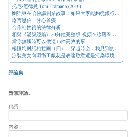
托尼·厄德曼 Toni Erdmann (2016)
劉強東在哈佛講創業故事：如果大家能夠從銀行貸款的話，千萬不要拿風投的錢
愿言思伯，甘心首疾
合作社性質的法律分析
相聲《滿腹經綸》20分鐘完整版-視頻在線觀看-綜藝勁爆點
當你無聊時可以做這15件高效的事
楊恒均對話柏拉圖（四）：穿越時空：我見到的未來中國
泳裝美女向環衛工獻花是表達敬意還是污染環境
評論集
暫無評論。
稱謂：
内容：