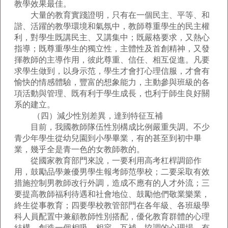
教學效果最佳。
大量的教育實踐證明，只有在一個民主、平等、和
諧、活躍的教學環境和氣氛中，教師尊重學生的民主權
利，對學生既講民主、又講集中；既嚴格要求，又熱心
指導；既尊重學生的獨立性，主體性及首創精神，又發
揮教師的主導作用，彼此尊重、信任、相互促進。凡要
求學生做到，以身示范，學生才會打心理信服，才會有
愉快的情感體驗，豐富的想象能力，主動參與班級的各
項活動與管理、既有利于學生成長，也利于師生良好關
系的建立。
（四）減少性別差異，達到特征互補
目前，我國教師隊伍性別構成比例嚴重失調。不少
青少年學生從幼兒園到小學畢業，有的甚至到初中畢
業，幾乎全是青一色的女教師教的。
從國家教育部門來說，一要利用高考杠桿調節作
用，鼓勵品學兼優男學生報考師范學校；二要采取有效
措施控制男教師改行外調，造成不應有的人才外流；三
要提高教師福利待遇和社會地位、鼓勵他們敬業樂業，
終生從事教育；四要學校教管部門在各年級、各班級學
科人員配置中兼顧教師性別搭配，優化教育群體的心理
結構，創造一個相吸、相容、互補、協調的心理場，有