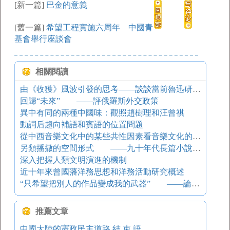
[新一篇]
巴金的意義
[舊一篇]
希望工程實施六周年 中國青
基會舉行座談會
相關閱讀
由《收獲》風波引發的思考——談談當前魯迅研究的熱點問題
回歸“未來” ——評俄羅斯外交政策
異中有同的兩種中國味：觀照趙樹理和汪曾祺
動詞后趨向補語和賓語的位置問題
從中西音樂文化中的某些共性因素看音樂文化的“傳播”與“傳承”
另類播撒的空間形式 ——九十年代長篇小說文體革命之一種
深入把握人類文明演進的機制
近十年來曾國藩洋務思想和洋務活動研究概述
“只希望把別人的作品變成我的武器” ——論巴金對外國文學的接受和譯介
推薦文章
中國大陸的憲政民主道路 結 束 語