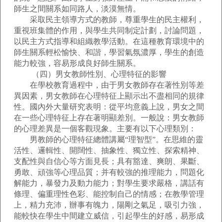
師生之間關系如同路人，淡漠無情。
采取民主領導方式的教師，尊重學生的民主權利，
重視班集體的作用，與學生共同制定計劃，討論問題，
以民主方式指導和組織教學活動。在這種教育環境中的
師生關系輕松愉快、和諧，學習氣氛濃厚，學生的創造
能力較強，容易形成良好師生關系。
（四）男女教師性別、心理特征的影響
在學校教育過程中，由于男女教師存在著性別等差
異因素，男女教師在心理特征上顯示出不盡相同的規律
性。國內外大量研究表明：從平均意義上說，男女之間
在一些心理特征上存在著明顯差別。一般說：男女教師
的心理差異是一個客觀現象。主要有以下心理類別：
男教師的心理特征總體講屬“理智型”。在思維的靈
活性、邏輯性、開闊性、抽象性、獨立性、探索精神、
支配性與自信心等方面見長；具有豁達、爽朗、果斷、
勇敢、頑強等心理品質；并有較強的推理能力，問題化
解能力，暴發力及動力能力；對學生要求嚴格，講話有
條理、偏重理性色彩、能控制自己的情感；在教學管理
上，精力充沛，辦事有魄力，陽剛之氣足，吸引力強，
能較快在學生中間建立威信，引起學生的好感，易形成