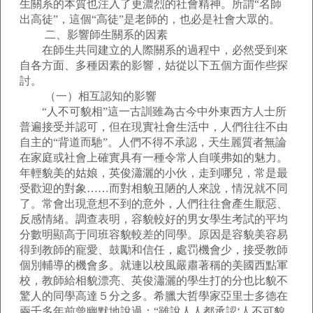
生關系的本質也注入了更濃烈的社會精神。所謂“名師
出高徒”，這個“高徒”是老師的，也必是社會大眾的。
二、影響師生關系的因素
在師生共同建立的人際關系的過程中，必然受到來
自各方面、多種因素的影響，姑從以下五個方面作些探
討。
（一）相互認知的影響
“人不可貌相”這一古訓雖為古今中外東西方人士所
普遍接受并認可，但在現實社會生活中，人們往往不由
自主的“背道而馳”。人們不得不承認，天生麗質者無論
在家庭或社會上確實具有一種令常人自嘆弗如的魅力。
年輕貌美的姑娘，英俊瀟灑的小伙，走到哪兒，常是最
受歡迎的對象……而對相貌丑陋的人來說，情況就不同
了。常會出現意想不到的意外，人們往往會產生厭惡、
反感情緒。調查表明，容貌較好的男女學生考試的平均
分數明顯高于同班容貌較差的同學。原因是容貌美容易
得到教師的寵愛、鼓勵和信任，處罚機會少，接受教師
個別輔導的機會多。就連以校風嚴肅著稱的美國西點軍
校，教師給相貌漂亮、英俊瀟灑的學生打的分也比貌不
驚人的同學高達５分之多。希臘大哲學家亞里士多德在
兩千多年前曾幽默地說過：“雖說人人都承認‘人不可貌