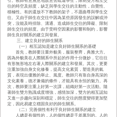
引。教師有意無意地故意去疏遠學生，限制雙方相互交
往的時空及頻度，缺乏與學生交往的主動性，自覺性、
積極性。有的還放不下教師的架子，不愿曲尊與學生交
往。又由于師生在交往中因為某些原因發生的誤解或沖
突，沒能及時排除、溝通、造成師生交往的障礙、限制
師生交往的頻度。由于受時空因素的影響和制約，影響
師生良好關系的建立與發展。
三、建立良好的師生關系
（一）相互認知是建立良好師生關系的基礎
首先，教師要注重外貌美，服裝整齊，典雅大方。
因為外貌美在人際關系中所起的作用十分微妙，它往往
有形無形地左右著人際關系的建立和發展。其次，更要
注重加強自身文化修養，提高文化素質，塑造美的氣
質，表現出優雅的舉止、風度。教師只有靠自身高深的
文化素養，德才兼備的條件，才能具有永恒的魅力。再
次，教師要注重上好第一次課，組織好第一次活動。隨
著師生雙方熟識成度增強，感情加深，雙方的相互認知
又進一步趨向深刻和穩定，師生交往的態度變得更加堅
定，因此易建立穩固良好的師生關系。
（二）完善個性有利于良好師生關系的建立
人總是有個性的，人的個性總是千差萬別的。人的