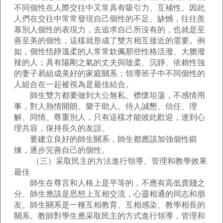
不同個性在人際交往中又常具有吸引力、互補性。因此
人們在交往中常常發現自己個性的不足、缺憾，往往羨
慕別人個性的表現力，去追求自己所沒有的，也就是至
善至美的個性，這樣就形成了雙方相互接近的需要。例
如，個性恬靜溫柔的人常常欽佩那些性格活潑、大膽潑
辣的人；具有陽剛之氣的丈夫與陰柔、沉靜、依賴性強
的妻子易組成美好的家庭關系；領導班子中不同個性的
人組合在一起被視為是最佳結合。
師生雙方都要做到大公無私、襟懷坦蕩，不感情用
事，對人熱情開朗、樂于助人、待人誠懇、信任、理
解、同情、尊重別人，只有這樣才能彼此歡迎，達到心
理共容，保持長久的友誼。
要建立良好的師生關系，師生都應該加強個性鍛
煉，逐步完善自己的個性。
（三）采取民主的方法進行領導、管理和教學效果
最佳
師生在尊言和人格上是平等的，不應有高低貴賤之
分。師生應該是思想上互相交流，心靈相通的同志和朋
友。師生關系是一種互相教育、互相感染、教學相長的
關系。教師對學生應采取民主的方式進行領導，管理和