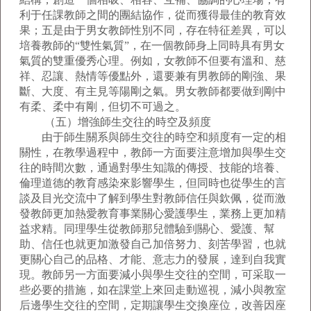
利于任課教師之間的團結協作，從而獲得最佳的教育效
果；五是由于男女教師性別不同，存在特征差異，可以
培養教師的“雙性氣質”，在一個教師身上同時具有男女
氣質的雙重優秀心理。例如，女教師不但要有溫和、慈
祥、忍讓、熱情等優點外，還要兼有男教師的剛強、果
斷、大度、有主見等陽剛之氣。男女教師都要做到剛中
有柔、柔中有剛，但切不可過之。
（五）增強師生交往的時空及頻度
由于師生關系與師生交往的時空和頻度有一定的相
關性，在教學過程中，教師一方面要注意增加與學生交
往的時間次數，通過對學生知識的傳授、技能的培養、
倫理道德的教育感染來影響學生，但同時也從學生的言
談及目光交流中了解到學生對教師信任與欽佩，從而激
發教師更加熱愛教育事業關心愛護學生，業務上更加精
益求精。同理學生從教師那兒體驗到關心、愛護、幫
助、信任也就更加激發自己加倍努力、刻苦學習，也就
更關心自己的品格、才能、意志力的發展，達到自我實
現。教師另一方面要減小與學生交往的空間，可采取一
些必要的措施，如在課堂上來回走動巡視，減小與教室
后邊學生交往的空間，定期讓學生交換座位，改善因座