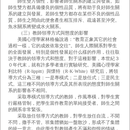
師生雙方個性，影響著師生關系的建立與發展。如
師生雙方都具備優良的個性品質，將有助于良好師生關
系的建立與發展。若師生雙方都存在某些不良的個性品
質，師生之間由此便會產生相互排斥、疏遠甚至沖突。
魚水關系將變成水火關系。
（三）教師領導方式與態度的影響
美國心理學家林格倫說過：“教育正象其它的社會
過程一樣，它的成效依靠交往”。師生人際關系對學生
的全面發展，特別是個性發展起什么樣的作用，往往取
決于教師的領導方式和態度。對于這種影響，本世紀３
０年代末，就有許多學者進行實驗研究。美國心理學家
利比特（R·lippitt）與懷特（R·K·White）研究后，將領
導方式分為三種：一是專橫式；二是放任式；三是民主
式。這三種不同的領導方式及其所表現的態度對師生關
系的影響各不相同。
采取專橫式領導方式的教師，作風專橫，對學生實
行嚴格管制，把學生當作教育的單純接受者。師生之間
的關系非常緊張。
采取放任領導方式的教師，對學生放任自流，不聞
不問，撒手不管。班集體猶如一盤散沙，形成不了集體
的統一意志。由此學生對教師產生不滿和怨恨的情緒，