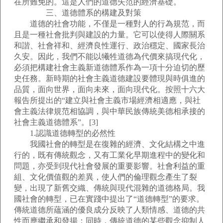
在所難免的。這是人們的道德失范的經濟基礎。
三、道德體系的構建及對策
道德的社會功能，不僅是一種對人的行為規范，而
且是一種社會批判與建設的力量。它可以使得人際關系
和諧、社會祥和、經濟良性運行、政治穩定、國家長治
久安。因此，我們不能以犧牲道德為代價來搞現代化，
必須把構建社會主義新道德體系作為一項十分迫切的歷
史任務。新時期的社會主義道德建設要體現與時俱進的
品質，面向世界，面向未來，面向現代化。按照十六大
報告所提出的“建立與社會主義市場經濟相適應，與社
會主義法律規范相協調，與中華民族傳統美德相承接的
社會主義道德體系”。[3]
1.認識道德轉型的必然性
我國社會的轉型是在復雜的經濟、文化結構之中進
行的，既有傳統觀念，又有工業化早期進程中的變化和
問題，亦受到現代社會發展的重要影響。社會利益的重
組、文化價值觀的差異，使人們的倫理觀念產生了裂
變，出現了新舊交織、傳統與現代混雜的道德格局。我
國社會的轉型，已在實踐中提出了“道德轉型”的要求。
傳統道德所蘊涵的優良成分反映了人類情感、道德的共
性而應繼承和發揚；同時，傳統道德的某些觀念抑制人