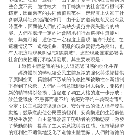
整合度不高，脆性較大，由于轉換中的社會運行機制不
穩定，因而舊有的共同價值規范在一定程度上失卻了社
會聯系與社會協調的作用。由于新的道德規范又沒有及
時產生，因而使人們的行為缺少規范并喪失整合的功
能。人們在處理一定的社會關系和行為選擇中無據可
依，無規可循，道德在一定程度上呈現“無序”狀態。在
這種情況下，道德扭曲、混亂的現象變得尤為突出。也
有人把這種現象叫做“道德滑坡”。這些現象嚴重影響著
社會的良性運行和協調發展。其主要表現是：
1.道德主體意識的強化與道德認同感的弱化并存
經濟體制的轉軌給公民主體意識的強化與張揚提供
了廣闊空間，舊體制下形成的依賴性和被動性在新體制
下得到了松綁。人們的主體意識開始得以強化，開拓創
新的精神得以發揚，這促進了獨立人格的進一步形成；
效益意識使“不患寡而患不均”的絕對平均主義觀念遭到
否定；民主意識使循規蹈矩、安分守己的做人標準發生
動搖；競爭意識使公民重義輕利、安貧樂道的生活價值
觀發生改變；自主意識改善了勞動者的勞動態度，激發
了勞動熱情，提高了主人翁意識與責任感。但市場經濟
的逐利性不適當地泛化了道德主體意識，人們對道德的