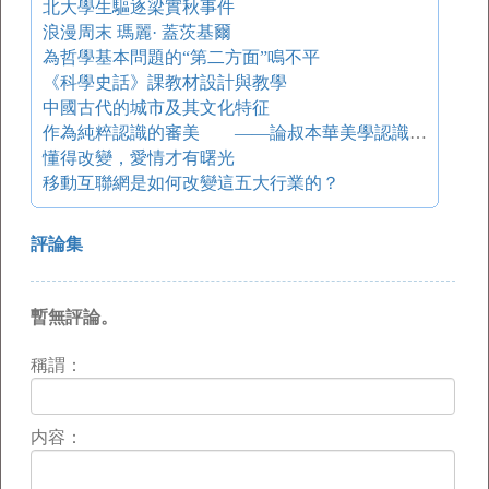
北大學生驅逐梁實秋事件
浪漫周末 瑪麗· 蓋茨基爾
為哲學基本問題的“第二方面”鳴不平
《科學史話》課教材設計與教學
中國古代的城市及其文化特征
作為純粹認識的審美 ——論叔本華美學認識論的幾個問題
懂得改變，愛情才有曙光
移動互聯網是如何改變這五大行業的？
評論集
暫無評論。
稱謂：
内容：