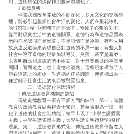
用，道德規范的調節作用越來越弱化了。
3.道德反叛
伴隨我國改革開放的不斷深化，多元文化的交融碰
撞，勢必引起整個社會生活的變化。人們在眼花繚亂
的“花花世界”中模糊了是非標準，導致了心態的失衡。
從而對現實生活中的道德關系、道德行為和道德品質表
示的不是認同而是鄙棄，不是同情而是冷漠。有些人用
故意違反道德來表現自己對道德的不屑一顧；有些人對
社會中遵守道德的現象加以嘲笑、奚落，甚至是羞辱，
以表明自己和道德的勢不兩立；對于無關自己的事置若
罔聞，避而遠之，患上道德冷漠癥。這些現象導致了人
們在道德上的虛偽，對道德的任意踐踏，使道德成為一
種游離于社會生活的東西被懸置起來。
二、道德變化原因淺析
1.傳統道德教育機制的缺陷
傳統道德教育主要有三個方面的缺陷：第一，道德
教育與政治教育結合得過于緊密，甚至被混為一談，弱
化了道德的社會控制功能，結果出現了“小學生講愛國
主義，中學生講集體主義，大學生講文明禮貌”的奇怪
現象。第二，道德教育形式化。傳統道德教育停留在人
們道德認知層面上，遠遠未將道德內化為人們的道德品