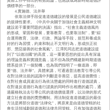
實際工作中得出的有效結論，也應該成為新時期道德評
價標準的一部分。
4.實施德、法并舉
依靠法律手段促進道德建設的發展是公民道德建設
的規律性要求。《中共中央關于加強社會主義精神文明
建設若干重要問題的決議》指出，“社會主義道德風尚
的形成、鞏固和發展，要靠教育，也要靠法制”，要“綜
合運用教育、法律、行政、輿論等手段，規范和養成良
好的行為習慣，約束和制止不文明行為，形成扶正祛
邪、懲惡揚善的社會風氣”。江澤民同志把道德建設提
到了“以德治國”的高度，這一重要思想的提出具有深遠
的理論意義和實踐意義，這不但為我們構建新時期道德
體系提供了一個契機，也為我們指明了一條道路，即
要“德、法并舉”。具體來講，可通過普法教育引導公民
在對法律法規的認識中判斷是非善惡，提高道德覺悟；
在對社會成員違法行為依法懲處的同時進行道德譴責，
在對違反道德行為進行譴責的同時作出相應的處罚，通
過嚴格執法去引導公民的道德價值選擇，以法律的形式
建立社會道德的獎懲機制。用法制促進道德建設的最佳
方法是將部分道德“法律化”，將原來是由道德管轄的社
會生活領域劃歸道德和法律共同管轄。只有加強道德和