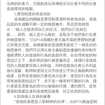
法律的約束力，方能創造出與傳統宗法社會不同的社會
道德環境和氛圍。
5.實現制度的有效供給
道德建設的關鍵是實現制度適時有效地供給。道德
品質的生成離不開一定的物質條件。馬克思曾經指
出：“個人怎樣表現自己的生活，他們自己也就怎
樣……因而，個人是什么樣的，這取決于他們進行生產
的物質條件。”[5](P14)我國社會主義市場經濟體制的建
立和逐步完善，為構建新的道德體系創造了一個良好的
物質條件，我們可以用社會主義制度的優越性來抑制市
場經濟對人的道德和行為的負面作用。在合理有效的制
度設計之下，善的美的德行被普遍肯定，使踐行道德規
范的人既能實現個人的利益，同時也能為社會公共利益
做出貢獻。動用制度與立法手段使公平與正義能夠得到
維護，從而使道德的力量也強大起來；使惡的行為在合
理有效制度的設計下，并不是一種有利可圖的行為，踐
行者甚至需要為此而付出慘痛的代價，遭到懲罚。從而
通過制度建設達到道德懲惡揚善、扶正祛邪的目的。
6.加強個人自身的修養
“道德的基礎是人類精神的自律”。[6](P15)無論是制