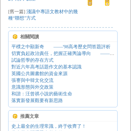
[舊一篇]
淺議中專語文教材中的幾
種“聯想”方式
相關閱讀
平樸之中顯新奇 ——'98高考歷史問答題評析
切實負起政治責任，把握正確輿論導向 ——中宣部負責人對本報記者發表談話
試論哲學的存在方式
對近六年高考話題作文的基本認識
英國公共圖書館的資金來源
張謇與中韓文化交流
意識形態與外交政策
和諧：汪曾祺小說的藝術生命
落實新發展觀要有新思路
推薦文章
史上最全的生理常識，終于收齊了！