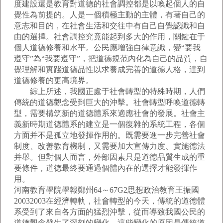
度建設還是教育對道德的社會調控都是以喚起個人的自
覺性為前提的。人是一個積極主動的主體，有著自己的
意志和目的，在社會生活和交往中有自己自覺認識和自
由的選擇。社會調控究竟能起到多大的作用，關鍵在于
個人道德修養和水平。公民應增強自律意識，變“要我
遵守”為“我要遵守”，把道德規范內化為自己的品質，自
覺理解和實踐道德品性以求養成完善的道德人格，達到
道德修養的更高境界。
綜上所述，我國正處于社會轉型的特殊時期，人們
傳統的道德觀念受到巨大的沖擊。社會轉型呼喚道德轉
型，需要構筑新的道德體系來適應社會的發展。社會主
義新時期道德體系的建立是一個復雜的系統工程，各個
方面并不是孤立地發揮作用的。既需要進一步完善社會
制度、改善教育機制，又需要加大宣傳力度、實施德法
并舉。但對個人而言，外部因素只是道德品質生成的重
要條件，道德最終要通過個體內在的選擇才能發揮作
用。
河南教育學院學報鄭州64～67G2思想政治教育王振國
20032003在經濟轉軌，社會轉型的今天，傳統的道德體
系受到了來自各方面的猛烈沖擊，從而導致我國公民的
道德觀念發生了深刻的變化。這些變化的原因是傳統道