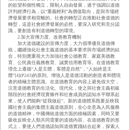
的欲望和個性獨立，限制人自由發展，過于強調以道德
評判經濟行為，以“重義輕利”為價值取向，是與市場經
濟發展要求相背離的。社會的轉型正在推動社會道德的
轉型，這是社會經濟發展的必然，要深入研究和充分認
識，要創造有利道德轉型的環境。
2.加大宣傳力度、改善教育機制
加大道德建設的宣傳力度，大力倡導優良道德傳
統，繼續強化社會主義道德的基本要求與市場經濟的結
合，特別應重視大力加強社會公德教育、家庭美德教
育、公民責任義務教育、誠實信用教育等。在道德教育
理念上遵循“人是主體，客體是自然”，“人始終是主
體”[4](P243)的原則。增強人是道德活動的創造者和體現
者的積極主體意識。在道德教育的內容上避免假大空，
注意道德教育的生活化、現代化，使之與社會主義初級
階段的社會經濟現實條件和社會成員的認知水平聯系起
來，使人們能夠“從我做起”。新的道德體系既要反映我
國社會主義的集體主義道德原則，全心全意為人民服務
的道德精神，中國傳統道德方面的積極因素，同時又要
吸收反映全人類共同需要的道德內容。在道德教育的形
式上，要使人們道德認知與道德實踐結合起來，探索人