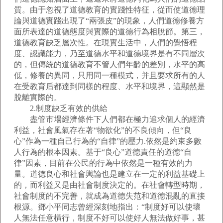
質。由于忽視了道德教育的實踐性特征，從而使道德理
論與道德實踐出現了“兩張皮”的現象，人們道德修養方
面所表達的道德態度與實際的道德行為相脫節。第三，
道德教育缺乏層次性。在現實生活中，人們的覺悟程
度、認識能力，乃至道德水平和道德境界是有不同層次
的，但傳統的道德教育不管人們年齡的差別，水平的高
低，修養的異同，只用同一種模式，并且要求所有的人
在受教育后都達到同樣的程度、水平和境界，這顯然是
脫離實際的。
2.制度缺乏有效的供給
盡管市場經濟條件下人們都在極力追求個人的經濟
利益，社會風氣存在著“物欲化”的不良傾向，但“良
心”作為一種自己行為的“自律”的壓力.依然是約束多數
人行為的根本因素。基于“良心”道德責任的道德“自
律”因素，目前在公民的行為中依然是一種有效的力
量。道德良心和社會輿論也是建立在一定的利益基礎上
的，而利益又是由社會制度決定的。在社會轉型時期，
社會制度的不完善，就成為道德失范和道德混亂的直接
根源。鄧小平同志曾經深刻地指出：“制度好可以使壞
人無法任意橫行，制度不好可以使好人無法做好事，甚