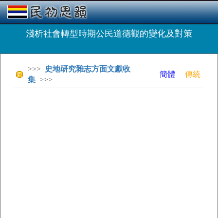
淺析社會轉型時期公民道德觀的變化及對策
>>>
史地研究雜志方面文獻收
簡體
傳統
集
>>>