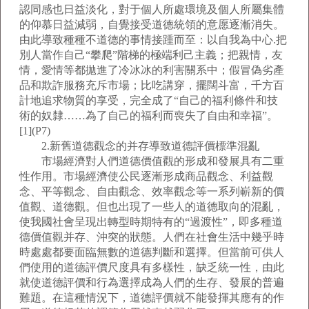
認同感也日益淡化，對于個人所處環境及個人所屬集體
的仰慕日益減弱，自覺接受道德統領的意愿逐漸消失。
由此導致種種不道德的事情接踵而至：以自我為中心.把
別人當作自己“攀爬”階梯的極端利己主義；把親情，友
情，愛情等都拋進了冷冰冰的利害關系中；假冒偽劣產
品和欺詐服務充斥市場；比吃講穿，擺闊斗富，千方百
計地追求物質的享受，完全成了“自己的福利條件和技
術的奴隸……為了自己的福利而喪失了自由和幸福”。
[1](P7)
2.新舊道德觀念的并存導致道德評價標準混亂
市場經濟對人們道德價值觀的形成和發展具有二重
性作用。市場經濟使公民逐漸形成商品觀念、利益觀
念、平等觀念、自由觀念、效率觀念等一系列嶄新的價
值觀、道德觀。但也出現了一些人的道德取向的混亂，
使我國社會呈現出轉型時期特有的“過渡性”，即多種道
德價值觀并存、沖突的狀態。人們在社會生活中幾乎時
時處處都要面臨無數的道德判斷和選擇。但當前可供人
們使用的道德評價尺度具有多樣性，缺乏統一性，由此
就使道德評價和行為選擇成為人們的生存、發展的普遍
難題。在這種情況下，道德評價就不能發揮其應有的作