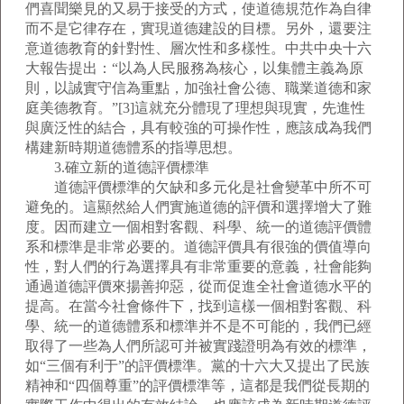
們喜聞樂見的又易于接受的方式，使道德規范作為自律
而不是它律存在，實現道德建設的目標。另外，還要注
意道德教育的針對性、層次性和多樣性。中共中央十六
大報告提出：“以為人民服務為核心，以集體主義為原
則，以誠實守信為重點，加強社會公德、職業道德和家
庭美德教育。”[3]這就充分體現了理想與現實，先進性
與廣泛性的結合，具有較強的可操作性，應該成為我們
構建新時期道德體系的指導思想。
3.確立新的道德評價標準
道德評價標準的欠缺和多元化是社會變革中所不可
避免的。這顯然給人們實施道德的評價和選擇增大了難
度。因而建立一個相對客觀、科學、統一的道德評價體
系和標準是非常必要的。道德評價具有很強的價值導向
性，對人們的行為選擇具有非常重要的意義，社會能夠
通過道德評價來揚善抑惡，從而促進全社會道德水平的
提高。在當今社會條件下，找到這樣一個相對客觀、科
學、統一的道德體系和標準并不是不可能的，我們已經
取得了一些為人們所認可并被實踐證明為有效的標準，
如“三個有利于”的評價標準。黨的十六大又提出了民族
精神和“四個尊重”的評價標準等，這都是我們從長期的