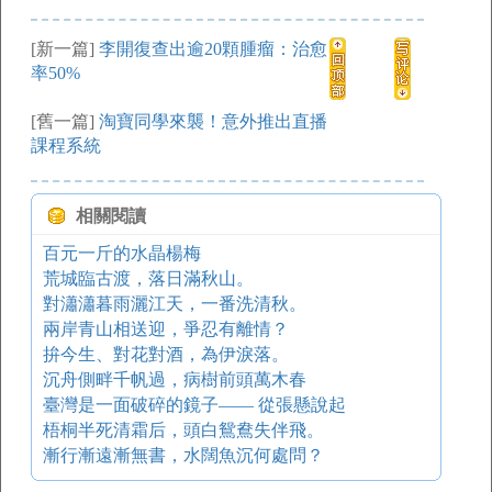
[新一篇]
李開復查出逾20顆腫瘤：治愈
率50%
[舊一篇]
淘寶同學來襲！意外推出直播
課程系統
相關閱讀
百元一斤的水晶楊梅
荒城臨古渡，落日滿秋山。
對瀟瀟暮雨灑江天，一番洗清秋。
兩岸青山相送迎，爭忍有離情？
拚今生、對花對酒，為伊淚落。
沉舟側畔千帆過，病樹前頭萬木春
臺灣是一面破碎的鏡子—— 從張懸說起
梧桐半死清霜后，頭白鴛鴦失伴飛。
漸行漸遠漸無書，水闊魚沉何處問？