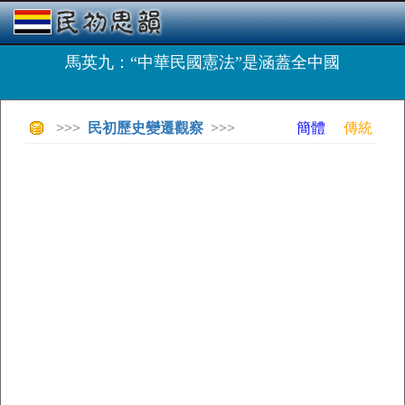
馬英九：“中華民國憲法”是涵蓋全中國
>>>
民初歷史變遷觀察
>>>
簡體
傳統