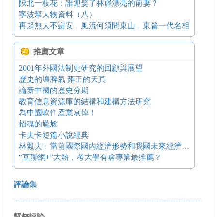
陜北一枝花：誰迎娶了林彪漂亮的前妻？
寧波幫人物資料（八）
再起無人不謝安，風流何須問東山，東晉一代名相
推薦文章
2001年外國法制史研究的回顧與展望
歷史的壞脾氣 雍正的天真
論新中國的歷史分期
教育信息資源庫的結構和建構方法研究
為中國軟件產業哀悼！
招魂的尷尬
卡夫卡短篇小說經典
林毅夫：當前國際國內經濟形勢和我國未來經濟發展
“互聯網+”大熱，考大學有啥專業最推薦？
評論集
暫無評論。