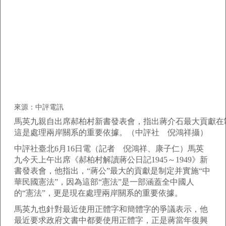
來源：中評電訊
馬英九親自出席郝柏村新書發表會，指出蔣介石最大貢獻在制
這是處理兩岸關系的重要依據。（中評社 倪鴻祥攝）
中評社臺北6月16日電（記者 倪鴻祥、康子仁）馬英
九今天上午出席《郝柏村解讀蔣公日記1945～1949》新
書發表會，他指出，“蔣公”最大的貢獻是制定并實施“中
華民國憲法”，因為這部“憲法”是一部涵蓋全中國人
的“憲法”，更是現在處理兩岸關系的重要依據。
馬英九也針對最近使用正體字和簡體字的爭議表示，他
最近要求政府文書中都要使用正體字，正是蔣當年復興