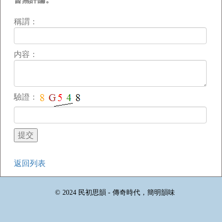
稱謂：
内容：
驗證：
返回列表
© 2024 民初思韻 - 傳奇時代，簡明韻味