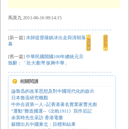
馬英九 2011-06-16 09:14:15
[新一篇]
水師提督薩鎮冰出走與清朝落
幕
[舊一篇]
中華民國開國100年總統元旦
致辭：「壯大臺灣 振興中華」
相關閱讀
論魯迅的改革思想及對中國現代化的啟示
日本魯迅研究概觀
中外合資第一人--記香港著名實業家曹光彪
“運動”難造國運--《出軌1911》寫作后記
余英時先生采訪 香港電臺
蘇聯出兵中國東北：目標和結果