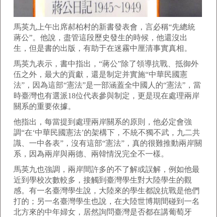
馬英九上午出席郝柏村的新書發表會，言必稱“先總統
蔣公”。他說，盡管這段歷史發生的時候，他還沒出
生，但是書的出版，有助于在迷霧中厘清事實真相。
馬英九表示，書中指出，“蔣公”除了領導抗戰、抵御外
伍之外，最大的貢獻，還是制定并實施“中華民國憲
法”，因為這部“憲法”是一部涵蓋全中國人的“憲法”，當
時臺灣也有選派18位代表參與制定，更是現在處理兩岸
關系的重要依據。
他指出，每當提到處理兩岸關系的原則，他必定會強
調“在‘中華民國憲法’的架構下，不統不獨不武，九二共
識、一中各表”，沒有這部“憲法”，真的很難推動兩岸關
系，因為兩岸與兩德、兩韓情況完全不一樣。
馬英九也強調，兩岸間許多的不了解或誤解，例如他最
近到學校次數較多，接觸到臺灣學生對大陸學生的觀
感。有一名臺灣學生說，大陸來的學生都說抗戰是他們
打的；另一名臺灣學生也說，在大陸世博期間碰到一名
北方來的中年婦女，居然詢問臺灣是否都在講葡萄牙