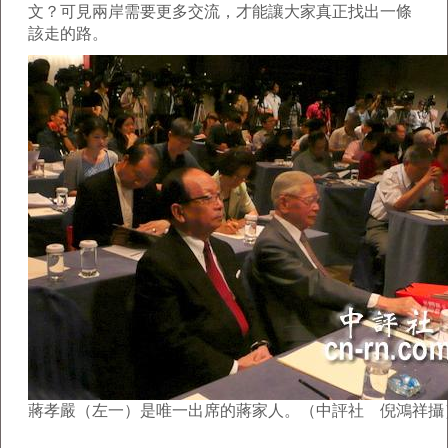
文？可見兩岸需要更多交流，才能讓大家真正找出一條
該走的路。
蔣孝嚴（左一）是唯一出席的蔣家人。（中評社 倪鴻祥攝