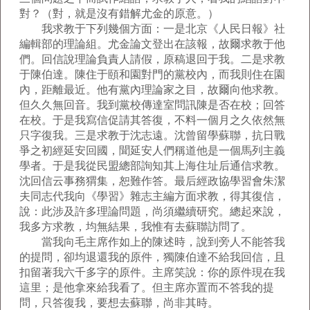
對？（對，就是沒有錯解尤金的原意。）
我求教于下列幾個方面：一是北京《人民日報》社
編輯部的理論組。尤金論文登出在該報，故爾求教于他
們。回信說理論負責人請假，原稿退回于我。二是求教
于陳伯達。陳住于頤和園對門的黨校內，而我則住在園
內，距離最近。他有黨內理論家之目，故爾向他求教。
但久久無回音。我到黨校傳達室問訊陳是否在校；回答
在校。于是我寫信促請其答復，不料一個月之久依然無
只字復我。三是求教于沈志遠。沈曾留學蘇聯，抗日戰
爭之初經延安回國，聞延安人們稱道他是一個馬列主義
學者。于是我從民盟總部詢知其上海住址后通信求教。
沈回信云事務猬集，恕難作答。最后經政協學習會朱潔
夫同志代我向《學習》雜志主編方面求教，得其復信，
說：此涉及許多理論問題，尚須繼續研究。總起來說，
我多方求教，均無結果，我惟有去蘇聯訪問了。
當我向毛主席作如上的陳述時，說到旁人不能答我
的提問，卻均退還我的原件，獨陳伯達不給我回信，且
扣留著我六千多字的原件。主席笑說：你的原件現在我
這里；是他拿來給我看了。但主席亦置而不答我的提
問，只答復我，要想去蘇聯，尚非其時。