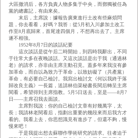
大區撤消后，各方負責人物多集于中央，而鄧獨被任為
黨的總書記，有由來矣。
末后，主席說：據報告廣東進行土改有些麻煩問
題，你去看看，好嗎？我答：從5月初入川參加土改工
作至8月底歸來，首尾達四個月，不想再出去了。主席
遂不相強。
1952年8月7日的談話紀要
這次談話是從午后二時開始，到四時我辭出，不同
于往常大多在夜晚談話。又這次談話是出于我（通過林
老）的請求，亦非由主席主動召見。蓋多年來我沒有參
加革命，而自以為致力于革命，以致妨礙了（共產黨）
革命，有必要自己檢討。我寫出檢討文《何以我終于落
歸改良主義》一長篇，送請林伯渠秘書長閱后轉呈主席
閱看，希望得到主席指教。5月5日送去，至是——8月7
日——主席召我去面談。
主席對我說：你的自己檢討文章有好幾萬字，太
長；我請林老閱看后，指劃出重要的幾段來而后我方才
看的。我看上去，你思想識見有進步了，但還不夠，慢
慢來吧！
于是我提出想去蘇聯作學術研究的請求。往者迫于