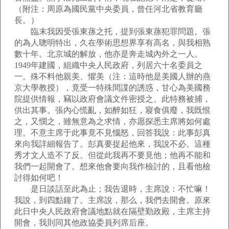
（附注：周原為國民黨中央委員，曾任河北省教育廳
長。）
臨末我因受張東蓀之托，提到張東蓀犯罪問題。張
的為人聰明特出，久在學術思想界享有高名，與我相熟
數十年。北京城的解放，他亦是奔走城內外之一人。
1949年建國，組織中央人民政府，列居六十名委員之
一。殊不料他親美、懼美（注：這時他是美國人辦的燕
京大學教授），竟受一特殊間諜的誘惑，甘心為美國務
院提供情報，竊以政府會議文件密授之。此特務被捕，
供出其事。張內心慌亂，如醉如狂，寢食俱廢，我既恨
之，又憫之，雖無意為之求情，亦愿探悉主席將如何處
理。不意主席于此事竟不見惱怒，回答我說：此事彭真
來向我詳細報告了。彭真要捉起他來，我說不必。這種
秀才文人造不了反。但從此我再不要見他；他再不能和
我們一起開會了。想來他會要向我作檢討的，且看他檢
討得如何吧！
是日談話至此為止；我告退時，主席說：不忙嘛！
我說，到四點鐘了。主席說，那么，我們去開會。原來
此日中央人民政府會議地點就在隔壁勤政殿，主席主持
開會，我則同其他政協委員列席后座。