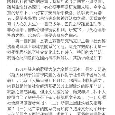
國難和社會問題的嚴重，我多年來奔走四方不遑寧處，
雖然生性好為深思，有心從事專題研究而未暇。今幸在
黨的領導下，正好有了安居治學機會。所以要去蘇聯
者，是要去學習巴甫洛夫高級神經活動之學。因我蓄意
寫《人心與人生》一書已多年，巴氏之學雖屬生理學，
非心理學，卻與心理學密切相關。研究它，可免心理學
空疏之弊。此為第一個要去蘇聯之由來。
再一個原因，是要去蘇聯研究馬克思主義中社會經
濟基礎與其上層建筑關系的問題。這是在觀察和衡量一
種學術思想以至社會文化上如何確立一準則的大問題。
我留心此問題而在國內得不到解決；其訪求經過如下
——
1951年駐京的蘇聯大使尤金博士寫有一長文，題為
《斯大林關于語言學問題的著作對于社會科學發展的意
義》，北京《人民日報》10月17、18兩日連載其譯文，
內容就是討論社會經濟基礎與其上層建筑的關系問題，
我讀之甚感興趣。但原文往復討論，頗費尋繹，我不大
曉得自己了解得是否正確，特就原文分為：（一）所謂
社會經濟基礎者何指？（二）所謂上層建筑者又指哪
些？（三）此二者的關系究竟如何？把原文分別采錄于
三個問題之下而試作結語，求教于人，看我的結語對不