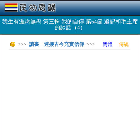
我生有涯愿無盡 第三輯 我的自傳 第64節 追記和毛主席
的談話（4）
>>>
讀書—連接古今充實信仰
>>>
簡體
傳統