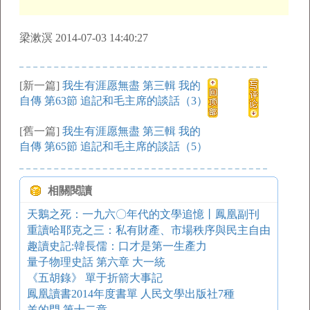
梁漱溟 2014-07-03 14:40:27
[新一篇]
我生有涯愿無盡 第三輯 我的
自傳 第63節 追記和毛主席的談話（3）
[舊一篇]
我生有涯愿無盡 第三輯 我的
自傳 第65節 追記和毛主席的談話（5）
相關閱讀
天鵝之死：一九六〇年代的文學追憶丨鳳凰副刊
重讀哈耶克之三：私有財產、市場秩序與民主自由
趣讀史記:韓長儒：口才是第一生產力
量子物理史話 第六章 大一統
《五胡錄》 單于折箭大事記
鳳凰讀書2014年度書單 人民文學出版社7種
羊的門 第十二章