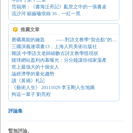
范福潮：《書海泛舟記》亂世之中的一張書桌
流沙河 鋸齒嚙痕錄 16．一紅一黑
推薦文章
磨礪萬能的鑰匙 ——對語文教學“契合點”的思考
三國演義連環畫13，上海人民美術出版社
雜談 中學語文老師細數古詩文教學怪現狀
賭球網站盈利內幕曝光：分分鐘讓你傾家蕩產
世上最強大的十個女人
論經濟學的量化趨勢
讀《黃禍》札記
《藝術人生》 20111029 李玉剛人生地圖
狗這一輩子 劉亮程
評論集
暫無評論。