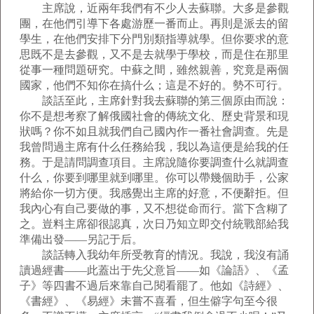
主席說，近兩年我們有不少人去蘇聯。大多是參觀
團，在他們引導下各處游歷一番而止。再則是派去的留
學生，在他們安排下分門別類指導就學。但你要求的意
思既不是去參觀，又不是去就學于學校，而是住在那里
從事一種問題研究。中蘇之間，雖然親善，究竟是兩個
國家，他們不知你在搞什么；這是不好的。勢不可行。
談話至此，主席針對我去蘇聯的第三個原由而說：
你不是想考察了解俄國社會的傳統文化、歷史背景和現
狀嗎？你不如且就我們自己國內作一番社會調查。先是
我曾問過主席有什么任務給我，我以為這便是給我的任
務。于是請問調查項目。主席說隨你要調查什么就調查
什么，你要到哪里就到哪里。你可以帶幾個助手，公家
將給你一切方便。我感覺出主席的好意，不便辭拒。但
我內心有自己要做的事，又不想從命而行。當下含糊了
之。豈料主席卻很認真，次日乃知立即交付統戰部給我
準備出發——另記于后。
談話轉入我幼年所受教育的情況。我說，我沒有誦
讀過經書——此蓋出于先父意旨——如《論語》、《孟
子》等四書不過后來靠自己閱看罷了。他如《詩經》、
《書經》、《易經》未嘗不喜看，但生僻字句至今很