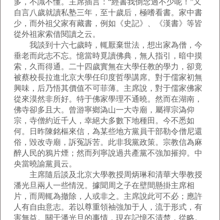
多，不識不懂。主席插言：“經書我倒念過不少呢！”又
自言八歲就讀私塾三年，至十歲后，極嗜看書。家中書
少，而外祖父家有藏書，例如《史記》、《漢書》等皆
從外祖家索借閱讀之云。
我談到十六七歲時，輒厭棄世法，想出家為僧，今
垂老而此志不忘。憶當時覓讀佛典，無人指引，暗中摸
索，久而得通。二十四歲實無在大學任教的學力，卻竟
被蔡校長拉進北京大學任印度哲學講席。對于儒家初無
興味，后乃悟其價值不可菲薄。主席說，對于儒家佛家
從來漠然非所好。特于佛家學理不通曉。然而在湖南，
佛寺卻多且大。曾游寧鄉溈山一大寺廟，屬禪宗溈仰
宗，寺僧約近千人，幸絕大多數下地種田。今不悉如
何。日昨陳銘樞來信，為某些地方黨員干部勒令僧尼還
俗，毀改寺廟，訴冤訴苦。此非我黨政策。宗教信為麻
醉人民的鴉片煙；然而列寧說過共產黨不強加摧抑。中
央當曉諭黨員云。
主席隨后談及北京大學教授周炳琳和清華大學教授
潘光旦兩人一些情況。據聞周之子在壁間懸掛主席相
片，而周輒為撤除，人或非之。主席說此可不必；應許
人有自由意志。若以尊重領袖強加于人，流于形式，有
害無益。關于潘光旦的事情，現在記憶不清楚，從略。