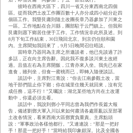
彼時在西南大區下，四川一省又分東西南北四個
區。從而我們土改工作團百數十人亦分成四小組分赴四
個區工作。我暨艮庸則隨土改團長章乃器參加了川東之
一區。工作地點在合川縣，團部駐于云門鎮上。但我和
艮庸則愿下鄉居住便于工作。工作情況非此所及述。到
8月下旬工作結束，30日飛回北京。到京仍住頤和園
內。主席聞知我回來了，9月5日晚間召往晤談。
當時章乃器同為主席之所邀談者，他已先談過了許
多話，正在向主席告辭。因此我不復多談川東土改經
過。且值左右為主席開飯，江青亦來入坐。我先已在家
進食，雖列坐，但食一蜜桃而已，即轉入隨便談話。
談話中，主席對江青說：“你去江南參觀土改，當
地干部們阻止你下鄉；你在城里住幾天就回來，沒有完
成任務，這不行！”又囑說：湖北某些地方尚在土改運
動中，你還必須去看。
談話中，我說到鄧小平同志曾為我們作長篇大報
告，備述劉鄧大軍入川以來如何肅清各處匪亂以至部署
土改各情況，看來西南大區鄧實負重責。主席點頭
說：“軍事政治各樣他都行。”又連連說：“那是一把好
手！那是一把好手！”當時給我印象頗深。比及全國各