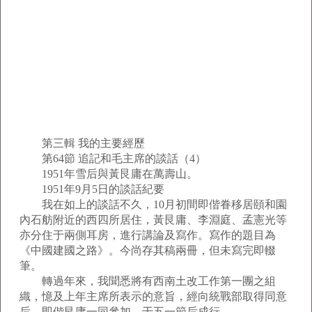
第三輯 我的主要經歷
第64節 追記和毛主席的談話（4）
1951年雪后與黃艮庸在萬壽山。
1951年9月5日的談話紀要
我在如上的談話不久，10月初間即偕眷移居頤和園
內石舫附近的西四所居住，黃艮庸、李淵庭、孟憲光等
亦分住于兩側耳房，進行講論及寫作。寫作的題目為
《中國建國之路》。今尚存其稿兩冊，但未寫完即輟
筆。
轉過年來，我聞悉將有西南土改工作第一團之組
織，憶及上年主席所表示的意旨，經向統戰部取得同意
后，即偕艮庸一同參加，于五一節后成行。