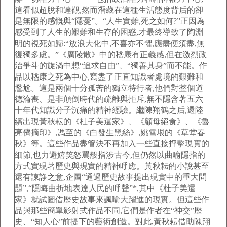
這看似超脫和達觀,然而潛藏在這種生活態度背后的卻
是無限的感慨與“隱憂”。“人生實難,死之如何?”正因為
感受到了人生的艱難和生存的困惑,才最終導致了陶淵
明的視死如歸:“放浪大化中,不喜亦不懼,應盡便須盡,無
復獨多慮。”《廣陵散》中的嵇康有正義感,但在激烈政
治爭斗的旋渦中想“追求自由”、“獨善其身”而不能。作
品以嵇康之死為中心,寫盡了正直知識者處境的艱難和
尷尬。這是兩個十分孤苦的獨立特行者,他們對整個道
德淪喪、是非顛倒時代的疏離與拒斥,無不隱含著五六
十年代知識分子沉痛的精神經驗。繼陳翔鶴之后,還陸
續出現黃秋耘的《杜子美還家》、《顧母絕食》、《魯
亮儕摘印》,馮至的《白發生黑絲》,姚雪垠的《草堂春
秋》等。這些作品盡管決不再加入一些直接抨擊現實的
細節,也力避嬉笑怒罵般指涉古今,但仍然以曲喻隱指的
方式實現著歷史與現實的精神呼應。黃秋耘的小說甚至
還有諫諍之意,企圖“通過歷史故事提出現實中的重大問
題”,“隱晦曲折地表達人民的呼聲”*,其中《杜子美還
家》就試圖借歷史故事來諷喻大躍進的現實。但這些作
品與那些簡單影射式作品不同,它們是作者在“神交”歷
史、“知人心”前提下的藝術創造。對此,黃秋耘借助陳翔