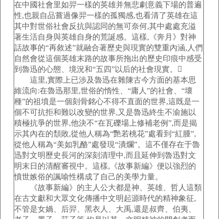
在中國社會里如羿一樣的英雄并無悲劇意義下場的普遍
性,也親自品嘗過像羿一樣的孤獨感,也看清了英雄在這
其中對世俗社會反抗與認同的無可奈何,其中處處充溢
著生活自身與英雄自身的荒誕感。這樣,《奔月》對神
話故事的“再敘述”就融合著歷史與現實的雙重內涵,人們
自然會從這個英雄末路的故事所拖出的歷史印痕中感受
到魯迅的心態、境況和“五四”以后的社會現實。
這里,實際上已涉及魯迅在雜陳古今方面的基本思
維流向:在魯迅那里,世俗的惰性、“庸人”的社會、“壞
種”的祖墳是一個刻骨銘心不得不直面的世界,這既是一
個不可抗拒和難以改變的世界,又是魯迅終生不渝施以
積極抗爭的世界,他決不“在瓦礫場上修補老例”,而是揭
示其內在的頹敗,從他人稱為“艷若桃花”處看到“紅腫”,
從他人稱為“美如乳酪”處發現“潰爛”。這不僅存在于魯
迅對文明歷史長河的深刻清理中,而且延伸到魯迅對文
明末日的清醒審視中。這樣,《故事新編》便以強烈的
憤世嫉俗的諷喻性構成了自己的美學力量。
《故事新編》的主人公大都是神、英雄、哲人這類
在古文獻和大眾文化傳播中文明起源時代的精神象征,
不管是女媧、后羿、黑衣人、大禹,還是叔齊、伯夷、