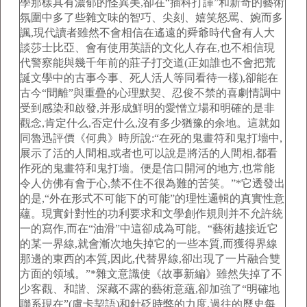
學那樣具有濃郁的怪異美,卻在“插科打諢”和新奇的藝術
氛圍中多了些雜文味的智巧、尖刻、嬉笑怒罵、婉而多
諷,現代讀者雖然不會相信在遙遠的舜爺時代會有人大
談莎士比亞、會有使用英語的文化人存在,也不相信現
代警察能與幾千年前的莊子打交道(正如誰也不會把荒
誕文學中的古事今事、死人活人等同看待一樣),卻能在
古今“間離”與重疊的心理默契、忍俊不禁的喜劇情調中
受到感染和啟發,并形成鮮明的愛憎立場和明確的是非
觀念,肯定什么,否定什么,沒有多少猶豫的余地。這就如
同魯迅評價《何典》時所說:“在死的鬼畫符和鬼打墻中,
展示了活的人間相,或者也可以說是將活的人間相,都看
作死的鬼畫符和鬼打墻。便是信口開河的地方,也常能
令人仿佛有會于心,禁不住不很為難的苦笑。”*它透發出
的是,“外在形式不可能下的可能”的理性邏輯的真實性意
蘊。現實針對性的功利要求和文學創作規則并不允許統
一的寫作,而在“油滑”中這卻成為可能。“藝術越接近它
的某一界線,就會漸次地失掉它的一些本質,而獲得界線
那邊的東西的本質,因此,代替界線,卻出現了一片融合雙
方面的領域。”*雜文意識使《故事新編》雖然失掉了不
少客觀、和諧、深藏不露的藝術意蘊,卻加強了“明確地
聯系現在”(盧卡契語)和針砭時弊的力度,過往的歷史每