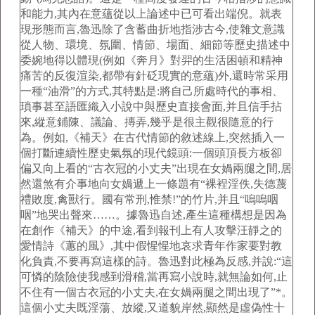
和能力,其內在意蘊從以上論述中已可看出端倪。就表
現形態而言,魯迅除了含蓄曲折地指涉古今,使雜文意識
從人物、環境、氛圍、情節、場面、細節等歷史描述中
委婉地得以體現(例如《奔月》對羿的生活困頓和精神
痛苦的反復渲染,都帶有針砭現實的意蘊)外,還時常采用
一種“油滑”的方式,其特點是:將自己所處時代的事相、
瑣事甚至語匯織入小說中與歷史直接會面,并且信手拈
來,縱意鋪陳、議論、摶弄,幾乎是很主觀很隨意的行
為。例如,《補天》在古代情節的敘述線上,突然插入一
個打斷連續性歷史氣氛的現代鏡頭:一個頭頂長方板卻
偏又向上看的“古衣冠的小丈夫”出現在女媧兩腿之間,居
然還煞有介事地向女媧遞上一條題有“裸裎淫佚,失德蔑
禮敗度,禽獸行。國有常刑,惟禁!”的竹片,并且“嗚嗚咽
咽”地哭出聲來……。據魯迅自述,產生這種構想是因為
在創作《補天》的中途,看到報刊上有人攻擊汪靜之的
愛情詩《蕙的風》,其中假惺惺地哀求青年作家要對教
化負責,不要再寫這樣的詩。魯迅對此極為反感,并說:“這
可憐的陰險使我感到滑稽,當再寫小說時,就無論如何,止
不住有一個古衣冠的小丈夫,在女媧兩腿之間出現了”*。
這個小丈夫既淫蕩、放縱,又道貌岸然,顯然是虛偽性十