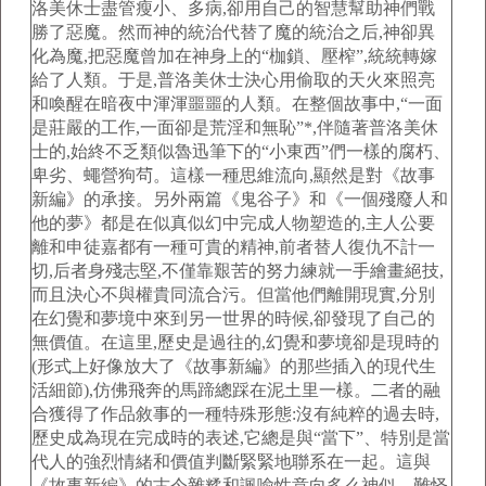
洛美休士盡管瘦小、多病,卻用自己的智慧幫助神們戰
勝了惡魔。然而神的統治代替了魔的統治之后,神卻異
化為魔,把惡魔曾加在神身上的“枷鎖、壓榨”,統統轉嫁
給了人類。于是,普洛美休士決心用偷取的天火來照亮
和喚醒在暗夜中渾渾噩噩的人類。在整個故事中,“一面
是莊嚴的工作,一面卻是荒淫和無恥”*,伴隨著普洛美休
士的,始終不乏類似魯迅筆下的“小東西”們一樣的腐朽、
卑劣、蠅營狗茍。這樣一種思維流向,顯然是對《故事
新編》的承接。另外兩篇《鬼谷子》和《一個殘廢人和
他的夢》都是在似真似幻中完成人物塑造的,主人公要
離和申徒嘉都有一種可貴的精神,前者替人復仇不計一
切,后者身殘志堅,不僅靠艱苦的努力練就一手繪畫絕技,
而且決心不與權貴同流合污。但當他們離開現實,分別
在幻覺和夢境中來到另一世界的時候,卻發現了自己的
無價值。在這里,歷史是過往的,幻覺和夢境卻是現時的
(形式上好像放大了《故事新編》的那些插入的現代生
活細節),仿佛飛奔的馬蹄總踩在泥土里一樣。二者的融
合獲得了作品敘事的一種特殊形態:沒有純粹的過去時,
歷史成為現在完成時的表述,它總是與“當下”、特別是當
代人的強烈情緒和價值判斷緊緊地聯系在一起。這與
《故事新編》的古今雜糅和諷喻性意向多么神似。難怪