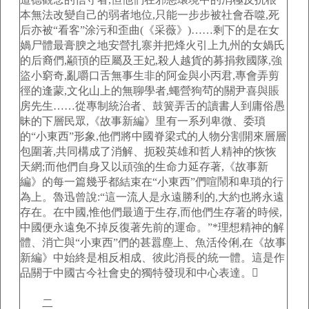
本無法改變自己的弱者地位,只能一步步被社會吞噬,死
后亦被“看客”涂污和歪曲(《采薇》)……剩下的是在女
媧尸體最膏腴之地安營扎寨并把烽火引上九州的女媧氏
的后裔們,顢頇的臣屬及王妃,殺人越貨的募捐救國隊,強
盜小窮奇,亂嚼口舌無事生非的阿金與小丙君,專會弄剪
徑的逢蒙,文化山上的無聊學者,蠅營狗茍的關尹喜與賬
房先生……從專制統治者、鼓簧弄舌的讀書人到庸俗愚
昧的下層民眾,《故事新編》里有一系列卑微、委瑣
的“小東西”形象,他們將中國脊梁式的人物分割開來層層
包圍著,共同構成了消解、扼殺英雄和哲人精神的恢恢
天網;而他們自身又以頑強的生命力延存著,《故事新
編》的每一篇幾乎都結束在“小東西”們喧鬧和卑瑣的行
為上。魯迅曾說:“這一流人是永遠勝利的,大約也將永遠
存在。在中國,惟他們最適于生存,而他們生存著的時候,
中國便永遠免不掉反復著先前的運命。”*理想精神的解
體、消亡與“小東西”們的甚囂塵上、魚活伶俐,在《故事
新編》中始終是相反相成、彼此消長的統一體。這是作
品關于中國古今社會史的獨特發現和中心表達。
二