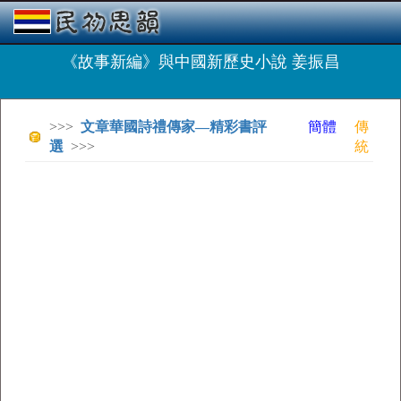
《故事新編》與中國新歷史小說 姜振昌
>>>
文章華國詩禮傳家—精彩書評
簡體
傳
選
>>>
統