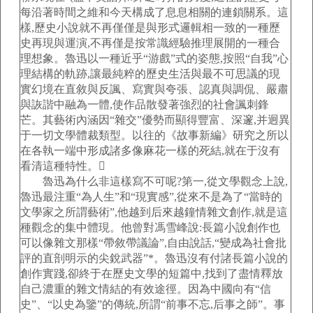
每沿著時間之維和今天構成了息息相關的連鎖關系。這
樣,歷史小說就不再僅僅是與形式邏輯相一致的一種歷
史再現與運演,不再僅是按常識經驗推理展開的一種合
理想象。魯迅以一種近乎“游戲”式的姿態,按照“自我”心
理結構的軌跡,讓最純粹的歷史生活與最不可思議的現
實幻境在直敘與反諷、寫實與夸張、認真與調侃、嚴肅
與詼諧中融為一體,使作品散發著強烈的社會諷刺鋒
芒。其藝術內涵因“雜交”優勢而顯得豐富、深邃,并迥異
于一切文學體裁類型。以往的《故事新編》研究之所以
在各執一端中形成諸多像麻花一樣的死結,就在于沒有
看清這種特性。
魯迅為什么非這樣寫不可呢?第一,從文學觀念上說,
魯迅最注重“為人生”和“現實感”,從來不是為了“當時的
文學家之所謂藝術”,他越到后來越鐘情雜文創作,就是這
種觀念的集中體現。他曾對馮雪峰說:長篇小說創作也
可以像雜文那樣“帶敘帶議論”,自由說話,“變成為社會批
評的直剖明示的尖銳武器”*。魯迅沒有付諸長篇小說的
創作實踐,卻終于在歷史文學的短篇中,找到了盡情釋放
自己濃重的雜文情結的有效途徑。因為中國向有“信
史”、“以史為鑒”的傳統,所謂“前事不忘,后事之師”。事