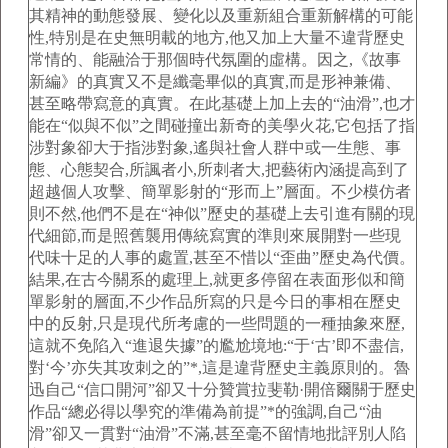
其精神的動態發展、變化以及重新組合重新解構的可能
性,特別是在史無明載的地方,他又加上大量不違背歷史
常情的、能融洽于那個時代氛圍的虛構。因之,《故事
新編》的真實又不是纖毫畢似的真實,而是形神兼備、
甚至略帶寫意的真實。在此基礎上加上去的“油滑”,也才
能在“似與不似”之間碰撞出新奇的美學火花,它包括了指
涉對象卻大于指涉對象,遙與社會人群中或一生態、事
態、心態契合,所諷者小,所刺者大,把藝術內涵提高到了
超越個人攻擊、簡單影射的“形而上”層面。不少模仿者
則不然,他們不是在“神似”歷史的基礎上去引進有關的現
代細節,而是照舊襲用傳統寫實的準則來展開對一些現
代味十足的人事的處置,甚至不惜以“歪曲”歷史為代價。
結果,在古今關系的處理上,就更多停留在表面形似和簡
單影射的層面,不少作品所寫的只是今日的事相在歷史
中的反射,只是現代所考慮的一些問題的一種抽象來歷,
這就不免陷入“進退失據”的尷尬境地:“于‘古’即不盡信,
對‘今’亦失其攻刺之的”*,這是違背歷史主義原則的。魯
迅自己“信口開河”卻又十分贊賞拉斐勒·開倍爾關于歷史
作品“總必得以學究的準備為前提”*的強調,自己“油
滑”卻又一貫對“油滑”不滿,甚至毫不留情地批評別人陷