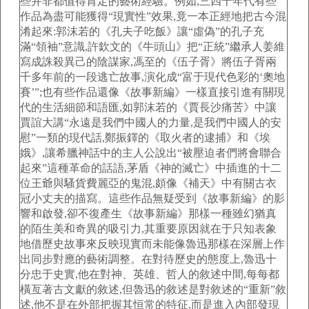
些并非都值得肯定的藝術經驗。例如,三四十年代有些
作品為盡可能獲得“現實性”效果,竟一本正經地把古今混
淆起來:郭沫若的《孔夫子吃飯》讓“虛偽”的孔子充
滿“領袖”意識,許欽文的《牛頭山》把“正統”繼承人姜維
寫成誅殺異己的陰謀家,馮至的《伍子胥》將伍子胥兩
千多年前的一段逃亡故事,演化成“富于現代色彩的‘奧地
賽’”;也有些作品還像《故事新編》一樣直接引進有關現
代的生活細節和語匯,如郭沫若的《賈長沙痛苦》中讓
賈誼大講“永遠是我們中國人的力量,是我們中國人的安
慰”一類的現代話,鄭振鐸的《取火者的逮捕》和《埃
娥》,讓希臘神話中的主人公說出“被壓迫者們將會聯合
起來”這種革命的話語,茅盾《神的滅亡》中插進的十二
位王爺與騷貨費麗亞的鬼混,頗像《補天》中有關古衣
冠小丈夫的描寫。這些作品無疑受到《故事新編》的影
響和啟發,卻不復產生《故事新編》那樣一種雖幻猶真
的陌生美和奇異的吸引力,其重要原因就在于只知表象
地借歷史故事來反映現實而未能像魯迅那樣在深層上作
出同步對應的藝術調整。在對待歷史的態度上,魯迅十
分忠于史實,他在對神、英雄、哲人的敘述中間,每每都
橫亙著古文獻的敘述,但魯迅的敘述是對敘述的“重新”敘
述,他不是在外部把握其恒常的特征,而是進入內部發現