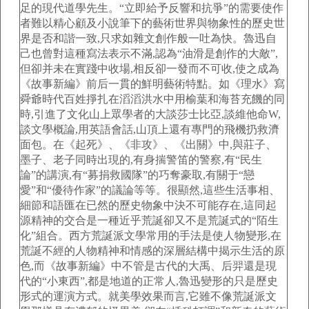
足的現代道學先生。“立即給予反響和抗爭”的需要使作
者難以精心顧及小說筆下的藝術世界與物象性的歷史世
界是否和諧一致,只求如雜文創作般一吐為快。魯迅自
己也曾對這種寫法表示不滿,認為“油滑是創作的大敵”,
但卻并未在實踐中收場,相反卻一發而不可收,使之成為
《故事新編》前后一貫的鮮明藝術特點。如《理水》寫
舜爺時代百姓掙扎在滔滔洪水中用榆葉和海苔充饑的同
時,引進了文化山上眾學者的大談莎士比亞,談維他命W,
談文學概論,用英語會話,山頂上還有專門的飛機扔救濟
面包。在《起死》、《非攻》、《出關》中,與莊子、
墨子、老子同時出現的,有身揣警笛的警察,有“民生
論”的講演,有“募捐救國隊”的巧奪豪取,有關于“戀
愛”和“優待作家”的議論等等。很顯然,這些生活事相、
細節和語匯在已然的歷史物象中決不可能存在,這同起
源精神的交合是一種近乎荒誕卻又不是荒誕式的“陌生
化”組合。西方荒誕派文學常用的手法是使人物變形,在
荒誕不經的人物精神和情感的深層結構中揭示生活的原
色,而《故事新編》中不管是古代的大禹、后羿還是現
代的“小東西”,都是地道的正常人,魯迅變形的只是歷史
形式的運演方式。就美學效果而言,它雖不像荒誕派文