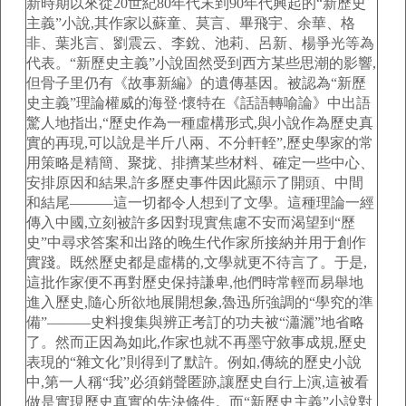
新時期以來從20世紀80年代末到90年代興起的“新歷史
主義”小說,其作家以蘇童、莫言、畢飛宇、余華、格
非、葉兆言、劉震云、李銳、池莉、呂新、楊爭光等為
代表。“新歷史主義”小說固然受到西方某些思潮的影響,
但骨子里仍有《故事新編》的遺傳基因。被認為“新歷
史主義”理論權威的海登·懷特在《話語轉喻論》中出語
驚人地指出,“歷史作為一種虛構形式,與小說作為歷史真
實的再現,可以說是半斤八兩、不分軒輊”,歷史學家的常
用策略是精簡、聚拢、排擠某些材料、確定一些中心、
安排原因和結果,許多歷史事件因此顯示了開頭、中間
和結尾———這一切都令人想到了文學。這種理論一經
傳入中國,立刻被許多因對現實焦慮不安而渴望到“歷
史”中尋求答案和出路的晚生代作家所接納并用于創作
實踐。既然歷史都是虛構的,文學就更不待言了。于是,
這批作家便不再對歷史保持謙卑,他們時常輕而易舉地
進入歷史,隨心所欲地展開想象,魯迅所強調的“學究的準
備”———史料搜集與辨正考訂的功夫被“瀟灑”地省略
了。然而正因為如此,作家也就不再墨守敘事成規,歷史
表現的“雜文化”則得到了默許。例如,傳統的歷史小說
中,第一人稱“我”必須銷聲匿跡,讓歷史自行上演,這被看
做是實現歷史真實的先決條件。而“新歷史主義”小說對