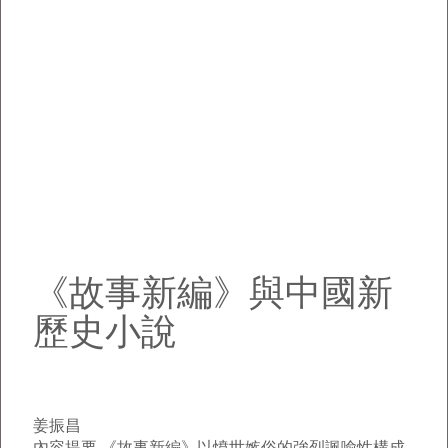
《故事新編》與中國新
歷史小說
姜振昌
內容提要
《故事新編》以憤世嫉俗的強烈諷喻性構成