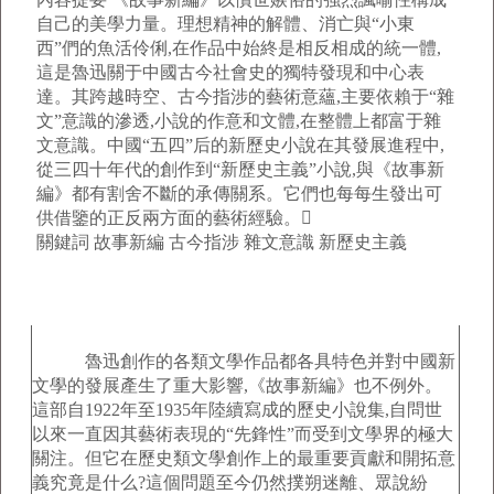
自己的美學力量。理想精神的解體、消亡與“小東
西”們的魚活伶俐,在作品中始終是相反相成的統一體,
這是魯迅關于中國古今社會史的獨特發現和中心表
達。其跨越時空、古今指涉的藝術意蘊,主要依賴于“雜
文”意識的滲透,小說的作意和文體,在整體上都富于雜
文意識。中國“五四”后的新歷史小說在其發展進程中,
從三四十年代的創作到“新歷史主義”小說,與《故事新
編》都有割舍不斷的承傳關系。它們也每每生發出可
供借鑒的正反兩方面的藝術經驗。
關鍵詞
故事新編 古今指涉 雜文意識 新歷史主義
魯迅創作的各類文學作品都各具特色并對中國新
文學的發展產生了重大影響,《故事新編》也不例外。
這部自1922年至1935年陸續寫成的歷史小說集,自問世
以來一直因其藝術表現的“先鋒性”而受到文學界的極大
關注。但它在歷史類文學創作上的最重要貢獻和開拓意
義究竟是什么?這個問題至今仍然撲朔迷離、眾說紛