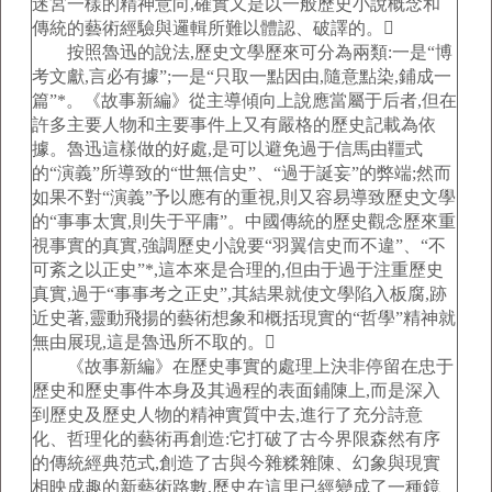
迷宮一樣的精神意向,確實又是以一般歷史小說概念和
傳統的藝術經驗與邏輯所難以體認、破譯的。
按照魯迅的說法,歷史文學歷來可分為兩類:一是“博
考文獻,言必有據”;一是“只取一點因由,隨意點染,鋪成一
篇”*。《故事新編》從主導傾向上說應當屬于后者,但在
許多主要人物和主要事件上又有嚴格的歷史記載為依
據。魯迅這樣做的好處,是可以避免過于信馬由韁式
的“演義”所導致的“世無信史”、“過于誕妄”的弊端;然而
如果不對“演義”予以應有的重視,則又容易導致歷史文學
的“事事太實,則失于平庸”。中國傳統的歷史觀念歷來重
視事實的真實,強調歷史小說要“羽翼信史而不違”、“不
可紊之以正史”*,這本來是合理的,但由于過于注重歷史
真實,過于“事事考之正史”,其結果就使文學陷入板腐,跡
近史著,靈動飛揚的藝術想象和概括現實的“哲學”精神就
無由展現,這是魯迅所不取的。
《故事新編》在歷史事實的處理上決非停留在忠于
歷史和歷史事件本身及其過程的表面鋪陳上,而是深入
到歷史及歷史人物的精神實質中去,進行了充分詩意
化、哲理化的藝術再創造:它打破了古今界限森然有序
的傳統經典范式,創造了古與今雜糅雜陳、幻象與現實
相映成趣的新藝術路數,歷史在這里已經變成了一種鏡