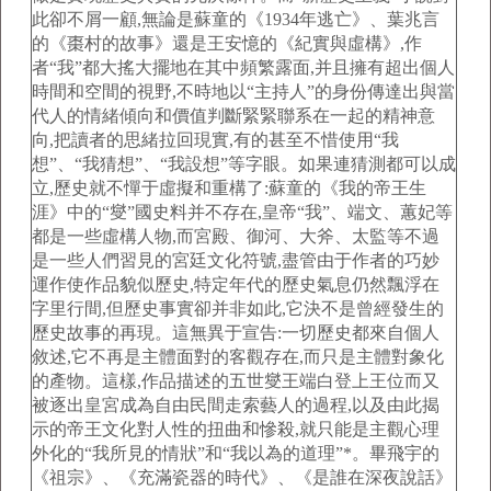
此卻不屑一顧,無論是蘇童的《1934年逃亡》、葉兆言
的《棗村的故事》還是王安憶的《紀實與虛構》,作
者“我”都大搖大擺地在其中頻繁露面,并且擁有超出個人
時間和空間的視野,不時地以“主持人”的身份傳達出與當
代人的情緒傾向和價值判斷緊緊聯系在一起的精神意
向,把讀者的思緒拉回現實,有的甚至不惜使用“我
想”、“我猜想”、“我設想”等字眼。如果連猜測都可以成
立,歷史就不憚于虛擬和重構了:蘇童的《我的帝王生
涯》中的“燮”國史料并不存在,皇帝“我”、端文、蕙妃等
都是一些虛構人物,而宮殿、御河、大斧、太監等不過
是一些人們習見的宮廷文化符號,盡管由于作者的巧妙
運作使作品貌似歷史,特定年代的歷史氣息仍然飄浮在
字里行間,但歷史事實卻并非如此,它決不是曾經發生的
歷史故事的再現。這無異于宣告:一切歷史都來自個人
敘述,它不再是主體面對的客觀存在,而只是主體對象化
的產物。這樣,作品描述的五世燮王端白登上王位而又
被逐出皇宮成為自由民間走索藝人的過程,以及由此揭
示的帝王文化對人性的扭曲和慘殺,就只能是主觀心理
外化的“我所見的情狀”和“我以為的道理”*。畢飛宇的
《祖宗》、《充滿瓷器的時代》、《是誰在深夜說話》