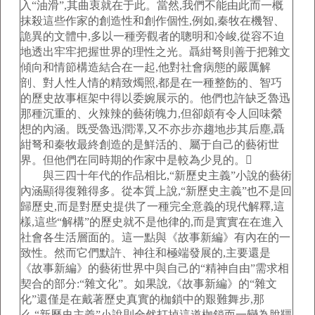
入“油滑”,其曲衷就在于此。當然,我們不能由此而一概
抹殺這些作家的創造性和創作個性,例如,秦牧在機智、
詭異的文體中,多以一種旁觀者的聰明和冷峻,從容不迫
地透出牢牢把握世界的理性之光。聶紺弩則善于把雜文
傾向和情節構造結合在一起,他對社會病態的嚴厲解
剖、對人性人情的精致燭照,都是在一種整飭的、智巧
的歷史故事框架中得以委婉展示的。他們也許缺乏魯迅
那種沉重的、火辣辣的藝術魄力,但卻頗有令人回味縈
想的內涵。既受魯迅潤澤,又不亦步亦趨地步其后塵,聶
紺弩和秦牧最終創造的是鮮活的、屬于自己的藝術世
界。但他們在同時期的作家中是較為少見的。
與三四十年代的作品相比,“新歷史主義”小說的藝術
內涵顯得復雜得多。從本質上說,“新歷史主義”也不是回
歸歷史,而是對歷史提供了一種完全意義的現代解釋,這
樣,這些“解構”的歷史就不是他律的,而是實實在在進入
社會各生活層面的。這一點與《故事新編》有內在的一
致性。然而它們默許、神往和極端發展的,主要還是
《故事新編》的藝術世界中與自己的“精神自由”需求相
契合的部分:“雜文化”。如果說,《故事新編》的“雜文
化”還僅是在戴著歷史真實的枷鎖中的艱難舞步,那
么,“新歷史主義”小說則全然打掉這道枷鎖而一變為脫韁