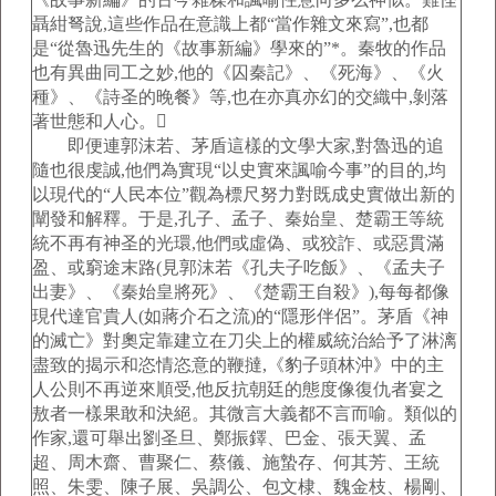
聶紺弩說,這些作品在意識上都“當作雜文來寫”,也都
是“從魯迅先生的《故事新編》學來的”*。秦牧的作品
也有異曲同工之妙,他的《囚秦記》、《死海》、《火
種》、《詩圣的晚餐》等,也在亦真亦幻的交織中,剝落
著世態和人心。
即便連郭沫若、茅盾這樣的文學大家,對魯迅的追
隨也很虔誠,他們為實現“以史實來諷喻今事”的目的,均
以現代的“人民本位”觀為標尺努力對既成史實做出新的
闡發和解釋。于是,孔子、孟子、秦始皇、楚霸王等統
統不再有神圣的光環,他們或虛偽、或狡詐、或惡貫滿
盈、或窮途末路(見郭沫若《孔夫子吃飯》、《孟夫子
出妻》、《秦始皇將死》、《楚霸王自殺》),每每都像
現代達官貴人(如蔣介石之流)的“隱形伴侶”。茅盾《神
的滅亡》對奧定靠建立在刀尖上的權威統治給予了淋漓
盡致的揭示和恣情恣意的鞭撻,《豹子頭林沖》中的主
人公則不再逆來順受,他反抗朝廷的態度像復仇者宴之
敖者一樣果敢和決絕。其微言大義都不言而喻。類似的
作家,還可舉出劉圣旦、鄭振鐸、巴金、張天翼、孟
超、周木齋、曹聚仁、蔡儀、施蟄存、何其芳、王統
照、朱雯、陳子展、吳調公、包文棣、魏金枝、楊剛、