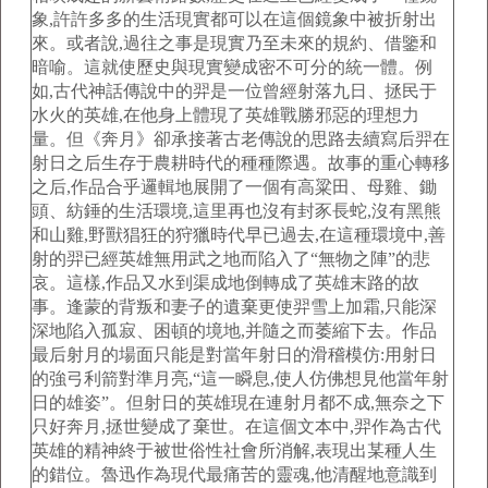
象,許許多多的生活現實都可以在這個鏡象中被折射出
來。或者說,過往之事是現實乃至未來的規約、借鑒和
暗喻。這就使歷史與現實變成密不可分的統一體。例
如,古代神話傳說中的羿是一位曾經射落九日、拯民于
水火的英雄,在他身上體現了英雄戰勝邪惡的理想力
量。但《奔月》卻承接著古老傳說的思路去續寫后羿在
射日之后生存于農耕時代的種種際遇。故事的重心轉移
之后,作品合乎邏輯地展開了一個有高粱田、母雞、鋤
頭、紡錘的生活環境,這里再也沒有封豕長蛇,沒有黑熊
和山雞,野獸猖狂的狩獵時代早已過去,在這種環境中,善
射的羿已經英雄無用武之地而陷入了“無物之陣”的悲
哀。這樣,作品又水到渠成地倒轉成了英雄末路的故
事。逢蒙的背叛和妻子的遺棄更使羿雪上加霜,只能深
深地陷入孤寂、困頓的境地,并隨之而萎縮下去。作品
最后射月的場面只能是對當年射日的滑稽模仿:用射日
的強弓利箭對準月亮,“這一瞬息,使人仿佛想見他當年射
日的雄姿”。但射日的英雄現在連射月都不成,無奈之下
只好奔月,拯世變成了棄世。在這個文本中,羿作為古代
英雄的精神終于被世俗性社會所消解,表現出某種人生
的錯位。魯迅作為現代最痛苦的靈魂,他清醒地意識到