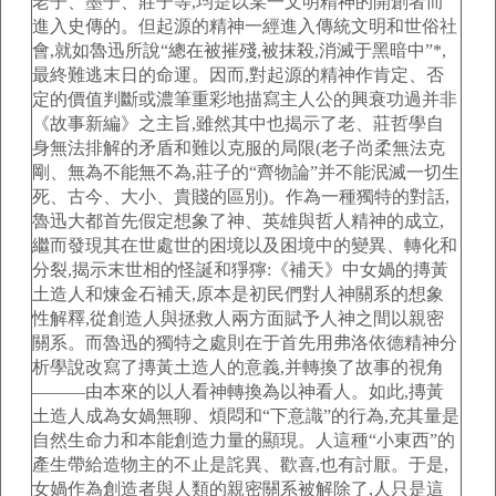
老子、墨子、莊子等,均是以某一文明精神的開創者而
進入史傳的。但起源的精神一經進入傳統文明和世俗社
會,就如魯迅所說“總在被摧殘,被抹殺,消滅于黑暗中”*,
最終難逃末日的命運。因而,對起源的精神作肯定、否
定的價值判斷或濃筆重彩地描寫主人公的興衰功過并非
《故事新編》之主旨,雖然其中也揭示了老、莊哲學自
身無法排解的矛盾和難以克服的局限(老子尚柔無法克
剛、無為不能無不為,莊子的“齊物論”并不能泯滅一切生
死、古今、大小、貴賤的區別)。作為一種獨特的對話,
魯迅大都首先假定想象了神、英雄與哲人精神的成立,
繼而發現其在世處世的困境以及困境中的變異、轉化和
分裂,揭示末世相的怪誕和猙獰:《補天》中女媧的摶黃
土造人和煉金石補天,原本是初民們對人神關系的想象
性解釋,從創造人與拯救人兩方面賦予人神之間以親密
關系。而魯迅的獨特之處則在于首先用弗洛依德精神分
析學說改寫了摶黃土造人的意義,并轉換了故事的視角
———由本來的以人看神轉換為以神看人。如此,摶黃
土造人成為女媧無聊、煩悶和“下意識”的行為,充其量是
自然生命力和本能創造力量的顯現。人這種“小東西”的
產生帶給造物主的不止是詫異、歡喜,也有討厭。于是,
女媧作為創造者與人類的親密關系被解除了,人只是這