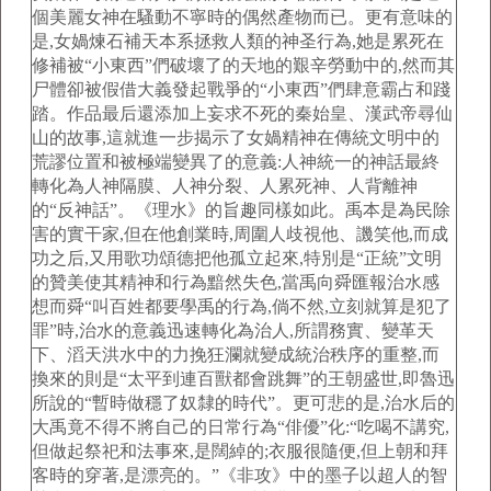
個美麗女神在騷動不寧時的偶然產物而已。更有意味的
是,女媧煉石補天本系拯救人類的神圣行為,她是累死在
修補被“小東西”們破壞了的天地的艱辛勞動中的,然而其
尸體卻被假借大義發起戰爭的“小東西”們肆意霸占和踐
踏。作品最后還添加上妄求不死的秦始皇、漢武帝尋仙
山的故事,這就進一步揭示了女媧精神在傳統文明中的
荒謬位置和被極端變異了的意義:人神統一的神話最終
轉化為人神隔膜、人神分裂、人累死神、人背離神
的“反神話”。《理水》的旨趣同樣如此。禹本是為民除
害的實干家,但在他創業時,周圍人歧視他、譏笑他,而成
功之后,又用歌功頌德把他孤立起來,特別是“正統”文明
的贊美使其精神和行為黯然失色,當禹向舜匯報治水感
想而舜“叫百姓都要學禹的行為,倘不然,立刻就算是犯了
罪”時,治水的意義迅速轉化為治人,所謂務實、變革天
下、滔天洪水中的力挽狂瀾就變成統治秩序的重整,而
換來的則是“太平到連百獸都會跳舞”的王朝盛世,即魯迅
所說的“暫時做穩了奴隸的時代”。更可悲的是,治水后的
大禹竟不得不將自己的日常行為“俳優”化:“吃喝不講究,
但做起祭祀和法事來,是闊綽的;衣服很隨便,但上朝和拜
客時的穿著,是漂亮的。”《非攻》中的墨子以超人的智