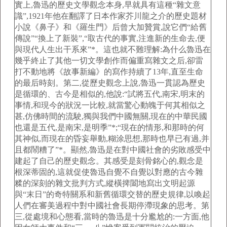
實上,魯迅的歷史文學觀念本身,早就具有這種“雜文意
識”,1921年他在翻譯了日本作家芥川龍之介的歷史題材
小說《鼻子》和《羅生門》后曾大加贊賞,說它們“給舊
傳說”“換上了新裝”,“取古代的事實,注進新的生命去,便
與現代人生出干系來”*。這也就不難理解:為什么魯迅在
幾乎終止了其他一切文學創作而偏重寫雜文之后,卻雷
打不動地將《故事新編》的寫作持續了13年,直至生命
的最后時刻。第二,從歷史觀念上說,魯迅一貫認為歷史
是循環的、古今是相似的,他說:“試將五代,南宋,明末的
事情,和現今的狀況一比較,就當驚心動魄于何其相似之
甚,仿佛時間的流駛,獨與我們中國無關,現在的中華民國
也還是五代,是南宋,是明季”*;“現在的情形,和那時的何
其神似,而現在的昏妄舉動,糊涂思想,那時也早已有過,并
且都鬧糟了”*。顯然,魯迅是在對中國社會的劣敗感受中
建起了自己的歷史觀念。其感受是刻骨銘心的,觀念是
根深蒂固的,這就促使魯迅自覺不自覺以對應的古今雜
糅的深刻的雜文批判方式,縱橫捭闔地寫出文明起源
與“末日”的奇特關系和新舊循環交替的歷史規律,以喚起
人們在審美過程中對中國社會長期停滯現象的思考。第
三,從處境和心態看,當時的魯迅是十分尷尬的:一方面,他