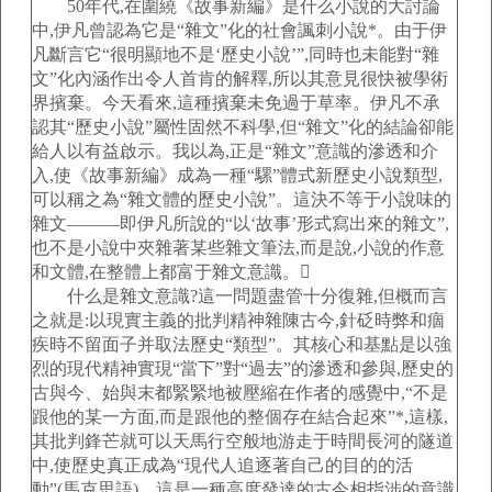
50年代,在圍繞《故事新編》是什么小說的大討論
中,伊凡曾認為它是“雜文”化的社會諷刺小說*。由于伊
凡斷言它“很明顯地不是‘歷史小說’”,同時也未能對“雜
文”化內涵作出令人首肯的解釋,所以其意見很快被學術
界擯棄。今天看來,這種擯棄未免過于草率。伊凡不承
認其“歷史小說”屬性固然不科學,但“雜文”化的結論卻能
給人以有益啟示。我以為,正是“雜文”意識的滲透和介
入,使《故事新編》成為一種“騾”體式新歷史小說類型,
可以稱之為“雜文體的歷史小說”。這決不等于小說味的
雜文———即伊凡所說的“以‘故事’形式寫出來的雜文”,
也不是小說中夾雜著某些雜文筆法,而是說,小說的作意
和文體,在整體上都富于雜文意識。
什么是雜文意識?這一問題盡管十分復雜,但概而言
之就是:以現實主義的批判精神雜陳古今,針砭時弊和痼
疾時不留面子并取法歷史“類型”。其核心和基點是以強
烈的現代精神實現“當下”對“過去”的滲透和參與,歷史的
古與今、始與末都緊緊地被壓縮在作者的感覺中,“不是
跟他的某一方面,而是跟他的整個存在結合起來”*,這樣,
其批判鋒芒就可以天馬行空般地游走于時間長河的隧道
中,使歷史真正成為“現代人追逐著自己的目的的活
動”(馬克思語)。這是一種高度發達的古今相指涉的意識