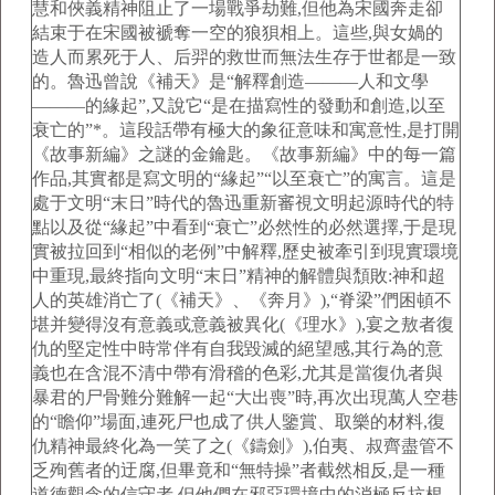
慧和俠義精神阻止了一場戰爭劫難,但他為宋國奔走卻
結束于在宋國被褫奪一空的狼狽相上。這些,與女媧的
造人而累死于人、后羿的救世而無法生存于世都是一致
的。魯迅曾說《補天》是“解釋創造———人和文學
———的緣起”,又說它“是在描寫性的發動和創造,以至
衰亡的”*。這段話帶有極大的象征意味和寓意性,是打開
《故事新編》之謎的金鑰匙。《故事新編》中的每一篇
作品,其實都是寫文明的“緣起”“以至衰亡”的寓言。這是
處于文明“末日”時代的魯迅重新審視文明起源時代的特
點以及從“緣起”中看到“衰亡”必然性的必然選擇,于是現
實被拉回到“相似的老例”中解釋,歷史被牽引到現實環境
中重現,最終指向文明“末日”精神的解體與頹敗:神和超
人的英雄消亡了(《補天》、《奔月》),“脊梁”們困頓不
堪并變得沒有意義或意義被異化(《理水》),宴之敖者復
仇的堅定性中時常伴有自我毀滅的絕望感,其行為的意
義也在含混不清中帶有滑稽的色彩,尤其是當復仇者與
暴君的尸骨難分難解一起“大出喪”時,再次出現萬人空巷
的“瞻仰”場面,連死尸也成了供人鑒賞、取樂的材料,復
仇精神最終化為一笑了之(《鑄劍》),伯夷、叔齊盡管不
乏殉舊者的迂腐,但畢竟和“無特操”者截然相反,是一種
道德觀念的信守者,但他們在邪惡環境中的消極反抗根