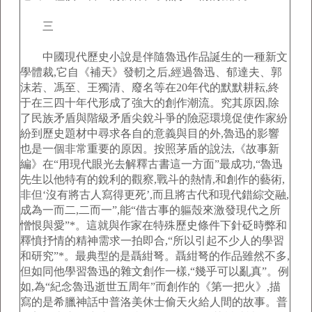
三
中國現代歷史小說是伴隨魯迅作品誕生的一種新文
學體裁,它自《補天》發軔之后,經過魯迅、郁達夫、郭
沫若、馮至、王獨清、廢名等在20年代的默默耕耘,終
于在三四十年代形成了強大的創作潮流。究其原因,除
了民族矛盾與階級矛盾尖銳斗爭的險惡環境促使作家紛
紛到歷史題材中尋求各自的意義與目的外,魯迅的影響
也是一個非常重要的原因。按照茅盾的說法,《故事新
編》在“用現代眼光去解釋古書這一方面”最成功,“魯迅
先生以他特有的銳利的觀察,戰斗的熱情,和創作的藝術,
非但‘沒有將古人寫得更死’,而且將古代和現代錯綜交融,
成為一而二,二而一”,能“借古事的軀殼來激發現代之所
憎恨與愛”*。這就與作家在特殊歷史條件下針砭時弊和
釋憤抒情的精神需求一拍即合,“所以引起不少人的學習
和研究”*。最典型的是聶紺弩。聶紺弩的作品雖然不多,
但如同他學習魯迅的雜文創作一樣,“幾乎可以亂真”。例
如,為“紀念魯迅逝世五周年”而創作的《第一把火》,描
寫的是希臘神話中普洛美休士偷天火給人間的故事。普