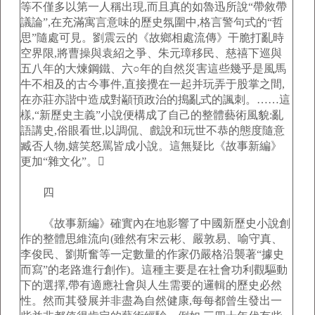
等不僅多以第一人稱出現,而且真的如魯迅所說“帶敘帶
議論”,在充滿寓言意味的歷史氛圍中,格言警句式的“哲
思”隨處可見。劉震云的《故鄉相處流傳》干脆打亂時
空界限,將曹操與袁紹之爭、朱元璋移民、慈禧下巡與
五八年的大煉鋼鐵、六○年的自然災害這些幾乎是風馬
牛不相及的古今事件,直接攪在一起并玩弄于股掌之間,
在亦莊亦諧中造成對顢頇政治的搗亂式的諷刺。……這
樣,“新歷史主義”小說便構成了自己的整體藝術風貌:亂
語講史,俗眼看世,以調侃、戲說和玩世不恭的態度隨意
臧否人物,嬉笑怒罵皆成小說。這無疑比《故事新編》
更加“雜文化”。
四
《故事新編》確實內在地影響了中國新歷史小說創
作的整體思維流向(雖然有宋云彬、嚴敦易、喻守真、
李俊民、劉斯奮等一定數量的作家仍嚴格沿襲著“據史
而寫”的老路進行創作)。這種主要是在社會功利觀驅動
下的選擇,帶有適應社會與人生需要的邏輯的歷史必然
性。然而其發展并非盡為自然健康,每每都曾生發出一