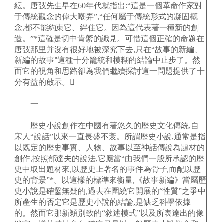
紜。唐弢先生早在60年代就指出:“這是一個革命作家對
于傳統觀念的偉大嘲弄”,“任何屬于傳統形式的凝固概
念,都不能約束它、絆住它。因為這代表著一種新的創
造。”*這確是切中肯綮的識見。可惜這個正確的命題在
唐弢那里并沒有很好地被深究下去,只在“故事的新編、
新編的故事”這種十分籠統和模糊的結論中止步了。然
而它的視角和思路卻為我們繼續探討這一問題提供了十
分有益的啟示。
一
歷史小說創作在中國有著悠久的歷史文化傳統,自
宋人“說話”以來一直長盛不衰。所謂歷史小說,通常是指
以既定的歷史事實、人物、故事以至神話傳說為題材的
創作,按照郁達夫的說法,它應當“由我們一般所承認的歷
史中取出題材來,以歷史上著名的事件為骨子,而配以歷
史的背景”*。以這樣的標準來衡量,《故事新編》當屬歷
史小說是確鑿無疑的,過去在圍繞它開展的“性質”之爭中
所產生的否定它是歷史小說的結論,是缺乏科學依據
的。然而它那新穎別致的“敘述模式”以及所表達出的像