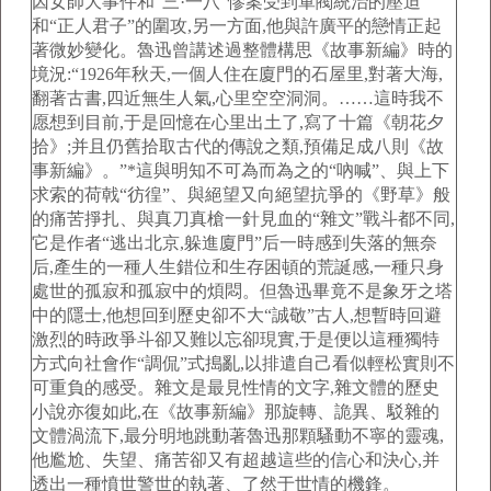
因女師大事件和“三·一八”慘案受到軍閥統治的壓迫
和“正人君子”的圍攻,另一方面,他與許廣平的戀情正起
著微妙變化。魯迅曾講述過整體構思《故事新編》時的
境況:“1926年秋天,一個人住在廈門的石屋里,對著大海,
翻著古書,四近無生人氣,心里空空洞洞。……這時我不
愿想到目前,于是回憶在心里出土了,寫了十篇《朝花夕
拾》;并且仍舊拾取古代的傳說之類,預備足成八則《故
事新編》。”*這與明知不可為而為之的“吶喊”、與上下
求索的荷戟“彷徨”、與絕望又向絕望抗爭的《野草》般
的痛苦掙扎、與真刀真槍一針見血的“雜文”戰斗都不同,
它是作者“逃出北京,躲進廈門”后一時感到失落的無奈
后,產生的一種人生錯位和生存困頓的荒誕感,一種只身
處世的孤寂和孤寂中的煩悶。但魯迅畢竟不是象牙之塔
中的隱士,他想回到歷史卻不大“誠敬”古人,想暫時回避
激烈的時政爭斗卻又難以忘卻現實,于是便以這種獨特
方式向社會作“調侃”式搗亂,以排遣自己看似輕松實則不
可重負的感受。雜文是最見性情的文字,雜文體的歷史
小說亦復如此,在《故事新編》那旋轉、詭異、駁雜的
文體渦流下,最分明地跳動著魯迅那顆騷動不寧的靈魂,
他尷尬、失望、痛苦卻又有超越這些的信心和決心,并
透出一種憤世警世的執著、了然于世情的機鋒。