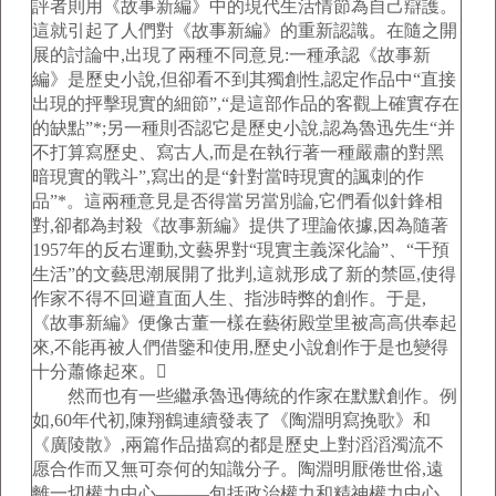
評者則用《故事新編》中的現代生活情節為自己辯護。
這就引起了人們對《故事新編》的重新認識。在隨之開
展的討論中,出現了兩種不同意見:一種承認《故事新
編》是歷史小說,但卻看不到其獨創性,認定作品中“直接
出現的抨擊現實的細節”,“是這部作品的客觀上確實存在
的缺點”*;另一種則否認它是歷史小說,認為魯迅先生“并
不打算寫歷史、寫古人,而是在執行著一種嚴肅的對黑
暗現實的戰斗”,寫出的是“針對當時現實的諷刺的作
品”*。這兩種意見是否得當另當別論,它們看似針鋒相
對,卻都為封殺《故事新編》提供了理論依據,因為隨著
1957年的反右運動,文藝界對“現實主義深化論”、“干預
生活”的文藝思潮展開了批判,這就形成了新的禁區,使得
作家不得不回避直面人生、指涉時弊的創作。于是,
《故事新編》便像古董一樣在藝術殿堂里被高高供奉起
來,不能再被人們借鑒和使用,歷史小說創作于是也變得
十分蕭條起來。
然而也有一些繼承魯迅傳統的作家在默默創作。例
如,60年代初,陳翔鶴連續發表了《陶淵明寫挽歌》和
《廣陵散》,兩篇作品描寫的都是歷史上對滔滔濁流不
愿合作而又無可奈何的知識分子。陶淵明厭倦世俗,遠
離一切權力中心———包括政治權力和精神權力中心,