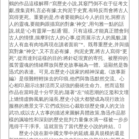
鶴的作品這樣解釋:“寫歷史小說,其竅門倒不在于征考文
獻,搜集資料,言必有據;太拘泥于史實,有時反而會將古人
寫得更死。重要的是,作者要能夠以今人的目光,洞察古
人的靈魂,要能夠跟描寫的對象‘神交’,用句雅一點的話
說,就是‘心有靈犀一點通’罷。只有這樣,才能真正體會到
古人的情懷,揣摩到古人的心事,從而展示古人的風貌,讓
古人有血有肉地再現在讀者面前”*。既尊重歷史,并與描
寫對象“神交”,又不言必有據、拘泥史實,將古人寫得“更
死”,從而達到這樣的目的:將針砭現實的寄托、被壓抑的
孤苦靈魂的情緒釋放與歷史故事融為一體。這顯然是魯
迅式的表達。可見,在歷史小說家的精神深處,《故事新
編》是很難輕輕抹去的印痕,他們與魯迅默然交流、心
心相印,顯示出鮮活而又頑強的藝術生命力。然而這類
作品在當時是十分罕見的,隨著“左”傾思潮的泛濫和文壇
上矯情虛飾風氣的滋長,歷史小說大都變成為現行政治
服務的應景文字,它們或別出心裁歌頌歷史偉人的文治
武功,或以古人古事的描述來圖解具體政策,魯迅作品那
樣的諷喻性和深刻的歷史批判力量像水滴一樣被一步步
甩得干干凈凈。這就宣告了當代歷史小說的終結。
歷史小說在新中國文學中的延續,最具規模的還是