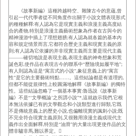
《故事新編》這種跨越時空、雜陳古今的意蘊,曾
引起一代代學者從不同角度作出關于小說文體表現形式
的種種解釋:有人認為它是現實主義和浪漫主義高度結
合的產物,特別是浪漫主義藝術想象為作者在古與今的
精神漫游中插上了理想翅膀;有人認為就各篇的基本內
容和規定情景而言,它都符合歷史主義和現實主義的原
則;有人認為它依據的并非現實主義而主要是現代主義
———確切地說是表現主義,表現主義的神奇想象和荒
誕色彩,使作品在表現古今的聯系中“歷險境如履平地”;
有人則認為這是“寓言式的小說”,象征意義上的“寓言
性”是它的主要藝術特點……。這些結論都是有道理的,
但都不能從規律性上較圓滿地解釋《故事新編》的獨特
性。這些結論忽略了一個基本事實:魯迅說《故事新
編》不是“‘文學概論’之所謂小說”*,這就啟示我們,它根
本無法依據已有的文學觀念和小說類型進行歸類,它既
不是傳統意義上的歷史小說,也偏離現實的諷刺小說;既
不完全符合現實主義原則,又很難用浪漫主義或現代主
義作出全面解釋,特別是“油滑”的大量出現更使作品的文
體非驢非馬,難以界定。