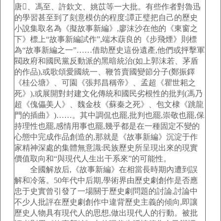
唐、馮至、許欽文、姚苡等一大批。有些作者對魯迅
的學習甚至到了刻意模仿的程度:譚正璧把自己的歷史
小說集取名為《擬故事新編》,廖沫沙在他的《東窗之
下》標上“故事新編試作”,端木蕻良的《步飛煙》則標
為“故事新編之一”……借助歷史這份遺產,他們或抨擊軍
閥政府和國民黨反動派的黑暗統治(如上郭沫若、茅盾
的作品),或歌頌愛國統一、鞭笞賣國變節分子(鄭振鐸
《桂公塘》、可園《張邦昌稱帝》、孟超《瞿世耜之
死》),或展開對封建文化傳統和國民劣根性的批判(馮乃
超《傀儡美人》、魏金枝《蘇秦之死》、包文棣《跳龍
門的插曲》)……。其中調侃也罷,批判也罷,崇敬也罷,保
持理性也罷,感情用事也罷,幾乎都是在一種固定不變的
心態中完成作品創造的,那就是《故事新編》沉淀于作
家精神深處的集體無意識:民族歷史所呈現出來的現實
價值取向和“與現代人生出干系來”的可能性。
全國解放后,《故事新編》在相當長時期內遭到誤
解和冷落。50年代中后期,學術界由歷史劇創作是否應
忠于史實曾引發了一場關于歷史劇問題的討論,討論中
不少人批評在歷史劇創作中違背歷史主義的傾向,即讓
歷史人物具有現代人的思想,做出現代人的行動。被批