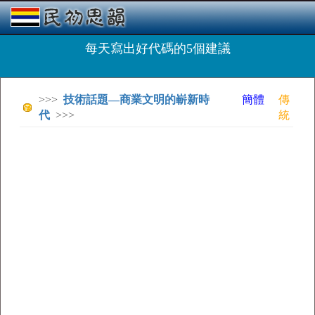
每天寫出好代碼的5個建議
>>>
技術話題—商業文明的嶄新時
簡體
傳
代
>>>
統