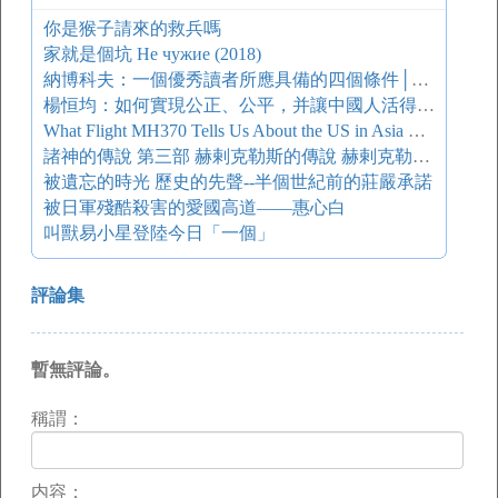
你是猴子請來的救兵嗎
家就是個坑 Не чужие (2018)
納博科夫：一個優秀讀者所應具備的四個條件│鳳凰讀書
楊恒均：如何實現公正、公平，并讓中國人活得有尊嚴？
What Flight MH370 Tells Us About the US in Asia 馬航370給美國提供了哪些機會？
諸神的傳說 第三部 赫剌克勒斯的傳說 赫剌克勒斯在十字路口
被遺忘的時光 歷史的先聲--半個世紀前的莊嚴承諾
被日軍殘酷殺害的愛國高道——惠心白
叫獸易小星登陸今日「一個」
評論集
暫無評論。
稱謂：
内容：