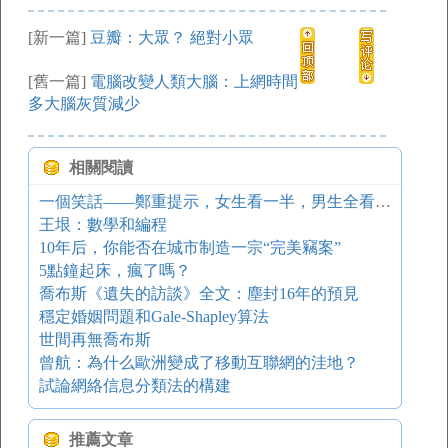
[新一篇]
豆瓣：大眾？ 絕對小眾
[舊一篇]
電腦改變人類大腦：上網時間
多大腦灰質減少
相關閱讀
一個笑話——鄭重提示，女生看一半，男生全看完 - Free Programmer
王垠：數學和編程
10年后，你能否在城市制造一宗“完美竊案”
5點鐘起床，瘋了嗎？
喬布斯《遺失的訪談》全文：塵封16年的預見
穩定婚姻問題和Gale-Shapley算法
世間再無喬布斯
曾航：為什么歐洲變成了移動互聯網的洼地？
試論網絡信息分類法的構建
推薦文章