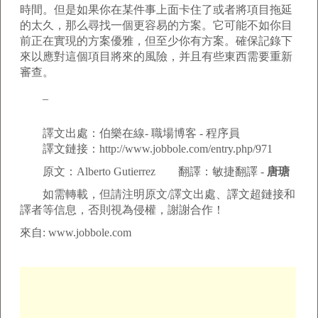
時間。但是如果你在某件事上面卡住了或者將項目拖延
的太久，那么尋找一個更容易的方案。它可能不如你目
前正在實現的方案優雅，但至少你有方案。確保記錄下
來以應對這個項目將來的風險，并且有些東西需要重新
審查。
_
譯文出處：伯樂在線- 職場博客 - 程序員
譯文鏈接：http://www.jobbole.com/entry.php/971
原文：Alberto Gutierrez 翻譯：敏捷翻譯 -
唐瑭
如需轉載，但請注明原文/譯文出處、譯文超鏈接和
譯者等信息，否則視為侵權，謝謝合作！
來自: www.jobbole.com