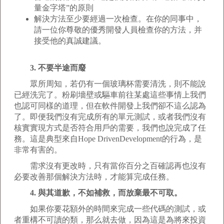
量金字塔”的原則
解決方法至少要經過一次檢查。在你的同事中，
請一位你尊敬的優秀開發人員檢查你的方法，并
接受他的真誠建議。
3. 不要半途而廢
眾所周知，若仍有一個玻璃杯需要清洗，則不能說
已經洗完了。粉刷墻壁或驅車前往某處這些事情上我們
也認可同樣的道理，但在軟件開發上我們卻不這么認為
了。即便我們沒有完成所有的單元測試，或者我們沒有
核實實現方式是否符合用戶的需要，我們也說完成了任
務。這是典型來自Hope DrivenDevelopment的行為，是
非常有害的。
需求沒有更改時，只有當你百分之百確認再也沒有
必要改善那個解決方法時，才能算完成任務。
4. 與其道歉，不如補救，而放棄最不可取。
如果你要花額外的時間來完成一些代碼的測試，或
者重構不可讀的類，那么就去做，因為這是為將來投資