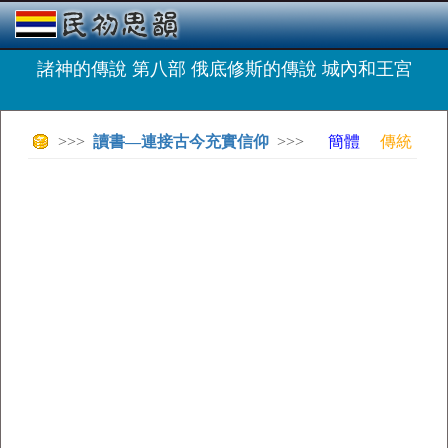
諸神的傳說 第八部 俄底修斯的傳說 城內和王宮
>>>
讀書—連接古今充實信仰
>>>
簡體
傳統