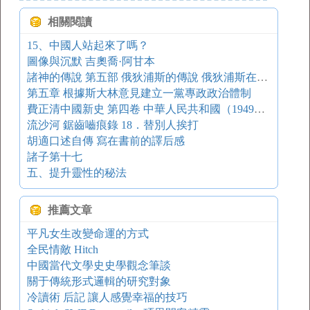
相關閱讀
15、中國人站起來了嗎？
圖像與沉默 吉奧喬·阿甘本
諸神的傳說 第五部 俄狄浦斯的傳說 俄狄浦斯在科羅諾斯
第五章 根據斯大林意見建立一黨專政政治體制
費正清中國新史 第四卷 中華人民共和國（1949——1991） 第二十一章 鄧小平的改革（一九七八——一九八八）
流沙河 鋸齒嚙痕錄 18．替別人挨打
胡適口述自傳 寫在書前的譯后感
諸子第十七
五、提升靈性的秘法
推薦文章
平凡女生改變命運的方式
全民情敵 Hitch
中國當代文學史史學觀念筆談
關于傳統形式邏輯的研究對象
冷讀術 后記 讓人感覺幸福的技巧