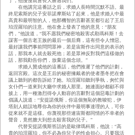
了，他慢慢就會長大勝過我們。”
在他講完這番話之后，求婚人長時間沉默不語。最
終尼索斯的兒子安菲諾摩斯站了起來，他是求婚人中最
高貴和最明智的人，他那機智的言辭甚至都引起了王后
珀涅羅珀的注意。他在會上發表了他的意見：“朋友
們，”他說道，“我不愿我們秘密地殺害忒勒瑪科斯！去
謀害一個古老王族的最后一個后裔，這有些令人憎惡。
最好讓我們事前問問眾神，若是宙斯作出同意的表示的
話，那我本人就去殺死他；若是眾神反對我們這樣做的
話，那我勸告你們，放棄這個念頭。”
求婚人贊成他的這番話，他們推遲了他們的計劃，
返回宮殿。這次是王后的秘密擁戴者的使者墨冬把在會
議上聽到的都告訴給了她。珀涅羅珀聽到爭執，匆忙與
女仆們一道來到大廳中求婚人那里。她連面紗都顧不得
披上，用一種激烈得令人動容的言辭對這個惡毒計劃的
倡議人說道：“安提諾俄斯，你這個無恥的教唆犯，伊
塔刻人錯誤地尊你為你的伙伴中最明事達理的人，可你
從來就不是這樣。你蔑視那些連宙斯都同情的不幸者的
聲音，竟然膽大到想去殺害我的兒子。”
代替安提諾俄斯答話的是歐律瑪科斯，他說：“高
貴的珀涅羅珀，你不必為你兒子的性命担心。只要我活