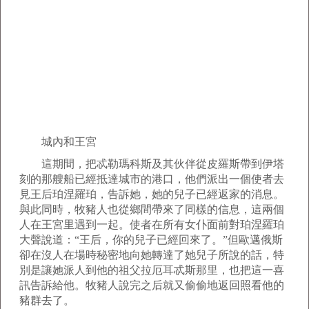
城內和王宮
這期間，把忒勒瑪科斯及其伙伴從皮羅斯帶到伊塔
刻的那艘船已經抵達城市的港口，他們派出一個使者去
見王后珀涅羅珀，告訴她，她的兒子已經返家的消息。
與此同時，牧豬人也從鄉間帶來了同樣的信息，這兩個
人在王宮里遇到一起。使者在所有女仆面前對珀涅羅珀
大聲說道：“王后，你的兒子已經回來了。”但歐邁俄斯
卻在沒人在場時秘密地向她轉達了她兒子所說的話，特
別是讓她派人到他的祖父拉厄耳忒斯那里，也把這一喜
訊告訴給他。牧豬人說完之后就又偷偷地返回照看他的
豬群去了。