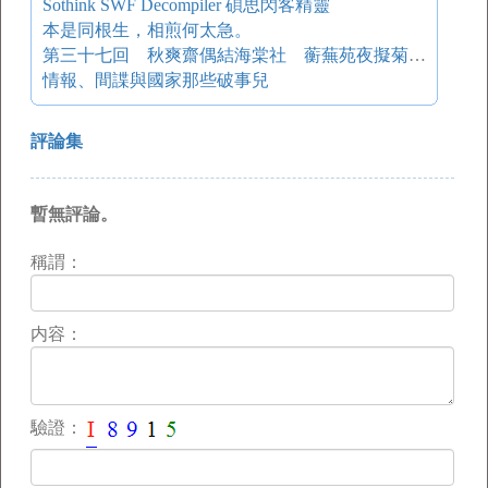
Sothink SWF Decompiler 碩思閃客精靈
本是同根生，相煎何太急。
第三十七回 秋爽齋偶結海棠社 蘅蕪苑夜擬菊花題
情報、間諜與國家那些破事兒
評論集
暫無評論。
稱謂：
内容：
驗證：