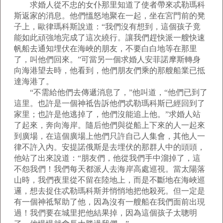
求婚人從不忠的女仆那里知道了使者帶來忒勒瑪科
斯返家的消息。他們慍怒地聚在一起，坐在宮門前的凳
子上，歐律瑪科斯說道：“我們沒有想到，這個孩子竟
能如此頑強地完成了這次繞行。讓我們趕快派一艘快速
帆船去通知埋伏在海峽的朋友，不要白白地等在那里
了，叫他們回來。”可當另一個求婚人安菲諾摩斯轉身
向海港望去時，他看到，他們朋友們乘的那艘船業已抵
達海港了。
“不需給他們去傳遞消息了，”他叫道，“他們已到了
這里。也許是一個神祗告訴他們忒勒瑪科斯已經回到了
家里；也許是他逃掉了，他們沒能追上他。”求婚人站
了起來，奔向海岸。隨后他們與從船上下來的人一起來
到廣場，在這個廣場上他們只許自己人集會，其他人一
律不許入內。安提諾俄斯是去埋伏的那群人中的頭頭，
他站了出來說道：“朋友們，他從我們手中溜掉了，這
不怨我們！我們每天都派人去海岸高處巡視。當太陽落
山時，我們夜里從不留在陸地上，而是不斷地在海峽巡
邏，想去捉住忒勒瑪科斯并悄悄地把他殺死。但一定是
有一個神祗幫助了他，因為沒有一艘船在我們面前出現
過！我們要在城里把他結果掉，因為這個孩子太聰明