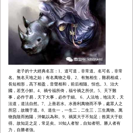
老子的十大經典名言：1、道可道，非常道。名可名，非常
名。無名天地之始；有名萬物之母。2、有無相生，難易相成，
長短相形，高下相盈，音聲相和，前后相隨。恒也。3、治大
國，若烹小鮮。4、禍兮福所倚，福兮禍之所伏。5、天下難
事，必作于易，天下大事，必作于細。 6、人法地，地法天，天
法道，道法自然。7、上善若水。水善利萬物而不爭，處眾人之
所惡，故幾于道。8、道生一，一生二，二生三，三生萬物。萬
物負陰而抱陽，沖氣以為和。9、禍莫大于不知足；咎莫大于欲
得。故知足之足，常足矣。10知人者智，自知者明。勝人者有
力，自勝者強。