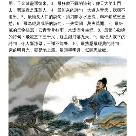
用，千金散盡還復來。3、最狂傲不羈的詩句：仰天大笑出門
去，我輩豈是蓬蒿人。4、最無奈的詩句：大道入青天，我獨不
復出。5、最膾炙人口的詩句：抽刀斷水水更流，舉杯銷愁愁更
愁。6、最為經典成語的詩句：一夫當關，萬夫莫開。7、最細
膩的景物描寫：云青青兮欲雨，水澹澹兮生煙。8、最驚心動魄
的詩句：飛流直下三千尺，疑是銀河落九天。9、最催人淚下的
詩句：令人慚漂母，三謝不能餐。10、最熟悉最經典的詩句：
床前明月光，疑是地上霜。舉頭望明月，低頭思故鄉。