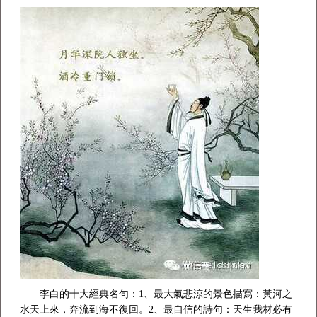
李白的十大經典名句：1、最大氣悲涼的景色描寫：黃河之
水天上來，奔流到海不復回。2、最自信的詩句：天生我材必有