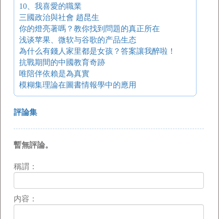
10、我喜愛的職業
三國政治與社會 趙昆生
你的燈亮著嗎？教你找到問題的真正所在
浅谈苹果、微软与谷歌的产品生态
為什么有錢人家里都是女孩？答案讓我醉啦！
抗戰期間的中國教育奇跡
唯陪伴依賴是為真實
模糊集理論在圖書情報學中的應用
評論集
暫無評論。
稱謂：
内容：