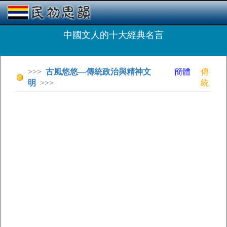
中國文人的十大經典名言
>>>
古風悠悠—傳統政治與精神文
簡體
傳
明
>>>
統