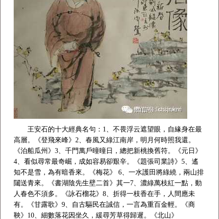
王安石的十大經典名句：1、不畏浮云遮望眼，自緣身在最
高層。《登飛來峰》2、春風又綠江南岸，明月何時照我還。
《泊船瓜州》3、千門萬戶曈曈日，總把新桃換舊符。《元日》
4、看似尋常最奇崛，成如容易卻艱辛。《題張司業詩》5、遙
知不是雪，為有暗香來。《梅花》 6、一水護田將綠繞，兩山排
闥送青來。《書湖陰先生壁二首》其一7、濃綠萬枝紅一點，動
人春色不須多。《詠石榴花》8、折得一枝香在手，人間應未
有。《甘露歌》9、自古驅民在誠信，一言為重百金輕。《商
鞅》10、細數落花因坐久，緩尋芳草得歸遲。《北山》