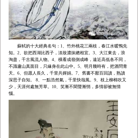
蘇軾的十大經典名句：1、竹外桃花三兩枝，春江水暖鴨先
知。2、欲把西湖比西子，淡妝濃抹總相宜。3、大江東去，浪
淘盡，千古風流人物。4、橫看成嶺側成峰，遠近高低各不同，
不識廬山真面目，只緣身在此山中。5、明月幾時有，把酒問青
天。6、但愿人長久，千里共嬋娟。7、舊書不厭百回讀，熟讀
深思子自知。 8、一點浩然氣，千里快哉風。9、枝上柳棉吹又
少，天涯何處無芳草。10、笑漸不聞聲漸悄，多情卻被無情
惱。