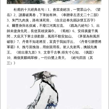
杜甫的十大經典名句：1、會當凌絕頂，一覽眾山小。《望
岳》2、讀書破萬卷，下筆如有神。《奉贈韋左丞丈二十二韻》
3、朱門九肉臭，路有凍死骨。《自京赴奉先縣詠懷五百字》
4、爾曹身與名俱滅，不廢江河萬古流。 《戲為六絕句》5、出
師未捷身先死，長使英雄淚滿巾。 《蜀相》6、安得廣廈千萬
間，大庇天下寒士俱歡顏，風雨不動安如山。 《茅屋為秋風所
破歌》7、丹青不知老將至，富貴于我如浮云。 《丹青引贈曹將
軍霸》8、挽弓當挽強，用劍當用長。射人先射馬，擒賊先擒
王。 《前出塞九首》9、文章千古事,得失寸心知。《偶題》
10、兩個黃鸝鳴翠柳，一行白鷺上青天。 《絕句四首（其
三）》