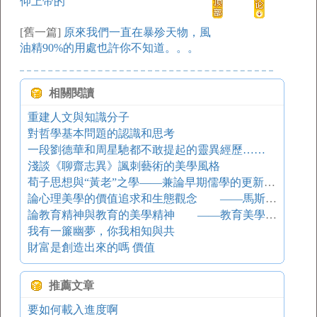
仰上帝的
[舊一篇]
原來我們一直在暴殄天物，風
油精90%的用處也許你不知道。。。
相關閱讀
重建人文與知識分子
對哲學基本問題的認識和思考
一段劉德華和周星馳都不敢提起的靈異經歷……
淺談《聊齋志異》諷刺藝術的美學風格
荀子思想與“黃老”之學——兼論早期儒學的更新與發展
論心理美學的價值追求和生態觀念 ——馬斯洛心理學價值論對文藝心理研究的啟示
論教育精神與教育的美學精神 ——教育美學的精神追求
我有一簾幽夢，你我相知與共
財富是創造出來的嗎 價值
推薦文章
要如何載入進度啊