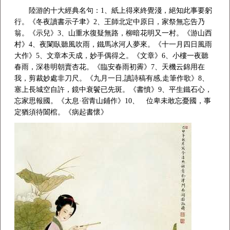
陸游的十大經典名句：1、紙上得來終覺淺，絕知此事要躬
行。《冬夜讀書示子聿》2、王師北定中原日，家祭無忘告乃
翁。《示兒》3、山重水復疑無路，柳暗花明又一村。《游山西
村》4、夜闌臥聽風吹雨，鐵馬冰河人夢來。《十一月四日風雨
大作》5、文章本天成，妙手偶得之。《文章》6、小樓一夜聽
春雨，深巷明朝賣杏花。《臨安春雨初霽》7、天機云錦用在
我，剪裁妙處非刀尺。《九月一日,讀詩稿有感,走筆作歌》8、
塞上長城空自許，鏡中衰鬢已先斑。《書憤》9、平生鐵石心，
忘家思報國。《太息·宿青山鋪作》10、 位卑未敢忘憂國，事
定猶須待闔棺。《病起書懷》