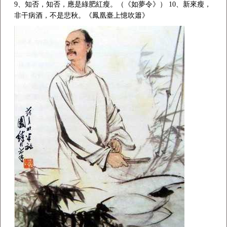
9、知否，知否，應是綠肥紅瘦。（《如夢令》） 10、新來瘦，
非干病酒，不是悲秋。《鳳凰臺上憶吹簫》