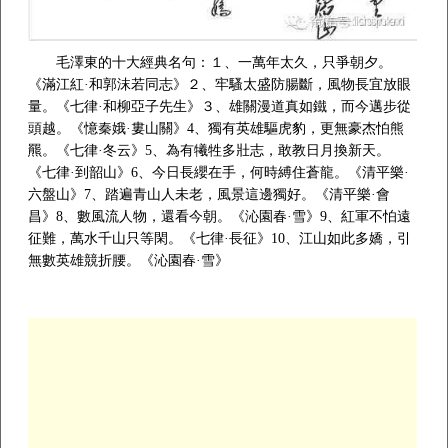
毛澤東的十大經典名句：１、一萬年太久，只爭朝夕。
《滿江紅·和郭沫若同志》２、牢騷太盛防腸斷，風物長宜放眼
量。《七律·和柳亞子先生》３、雄關漫道真如鐵，而今邁步從
頭越。《憶秦娥·婁山關》4、獨有英雄驅虎豹，更無豪杰怕熊
羆。《七律·冬云》5、為有犧牲多壯志，敢教日月換新天。
《七律·到韶山》6、今日長纓在手，何時縛住蒼龍。《清平樂·
六盤山》7、踏遍青山人未老，風景這邊獨好。《清平樂·會
昌》8、數風流人物，還看今朝。《沁園春·雪》9、紅軍不怕遠
征難，萬水千山只等閑。《七律·長征》10、江山如此多嬌，引
無數英雄競折腰。《沁園春·雪》