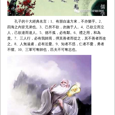
孔子的十大經典名言：1、有朋自遠方來，不亦樂乎。2、
四海之內皆兄弟也。3、己所不欲，勿施于人。4、己欲立而立
人，己欲達而達人。5、德不孤，必有鄰。6、禮之用，和為
貴。7、三人行，必有我師焉，擇其善者而從之，其不善者而改
之。8、人無遠慮，必有近憂。9、知者不惑，仁者不憂，勇者
不懼。10、三軍可奪帥也，匹夫不可奪志也。