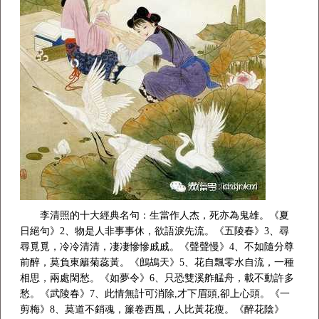
李清照的十大經典名句：生當作人杰，死亦為鬼雄。《夏
日絕句》2、物是人非事事休，欲語淚先流。《五陵春》3、尋
尋覓覓，冷冷清清，凄凄慘慘戚戚。《聲聲慢》4、不如隨分尊
前醉，莫負東籬菊蕊黃。《鷓鴣天》5、花自飄零水自流，一種
相思，兩處閑愁。《如夢令》6、只恐雙溪舴艋舟，載不動許多
愁。《武陵春》7、此情無計可消除,才下眉頭,卻上心頭。《一
剪梅》8、莫道不銷魂，簾卷西風，人比黃花瘦。《醉花陰》