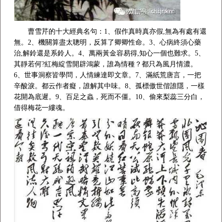
曹雪芹的十大經典名句：1、假作真時真亦假,無為有處有還
無。2、機關算盡太聰明，反算了卿卿性命。3、心病終須心藥
治,解鈴還是系鈴人。4、萬兩黃金容易得,知心一個也難求。5、
其靜若何?紅梅綻雪開辟鴻蒙，誰為情種？都只為風月情濃。
6、世事洞察皆學問，人情練達即文章。7、滿紙荒唐言，一把
辛酸淚。都云作者癡，誰解其中味。8、孤標傲世偕誰隱，一樣
花開為底遲。9、百足之蟲，死而不僵。10、偷來梨蕊三分白，
借得梅花一縷魂。