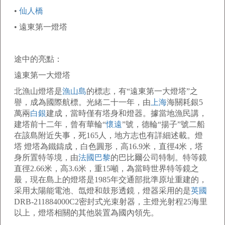
•
仙人橋
•
遠東第一燈塔
途
中的亮點：
遠東第一大燈塔
北漁山燈塔是
漁山島
的標志，有
“
遠東第一大燈塔
”
之
譽，成為國際航標。光緒二十一年，由
上海
海關耗銀
5
萬兩
白銀
建成，當時僅有塔身和燈器。據當地漁民講，
建塔前十二年，曾有華輪
“
懷遠
”
號，德輪
“
揚子
”
號二船
在該島附近失事，死
165
人，地方志也有詳細述載。燈
塔 燈塔為鐵鑄成，白色圓形，高
16.9
米，直徑
4
米，塔
身所置特等境，由
法國
巴黎
的巴比爾公司特制。特等鏡
直徑
2.66
米，高
3.6
米，重
15
噸，為當時世界特等鏡之
最，現在島上的燈塔是
1985
年交通部批準原址重建的，
采用太陽能電池、氙燈和鼓形透鏡，燈器采用的是
英國
DRB-211884000C2
密封式光束射器，主燈光射程
25
海里
以上，燈塔相關的其他裝置為國內領先。