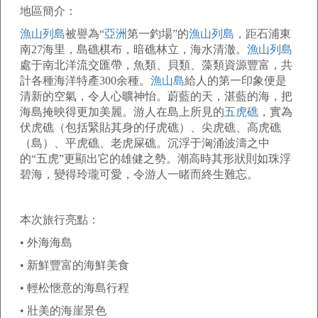
地區簡介：
漁山列島
被譽為
“
亞洲
第一釣場
”
的
漁山列島
，距石浦東
南
27
海里，島礁棋布，暗礁林立，海水清澈。
漁山列島
處于南北洋流交匯帶，魚類、貝類、藻類資源豐富，共
計各種海洋特產
300
余種。
漁山島
給人的第一印象便是
清新的空氣，令人心曠神怡。蔚藍的天，湛藍的海，把
海島掩映得更加美麗。游人在島上所見的
五虎礁
，實為
伏虎礁（包括緊貼其身的仔虎礁）、尖虎礁、高虎礁
（島）、平虎礁、老虎屎礁。沉浮于洶涌波濤之中
的
“
五虎
”
更顯出它的雄健之勢。潮高時其形狀則如珠浮
碧海，變得玲瓏可愛，令游人一睹而終生難忘。
本次旅行亮點：
•
外海海島
•
新鮮豐富的海鮮美食
•
輕松愜意的海島行程
•
壯美的海崖景色