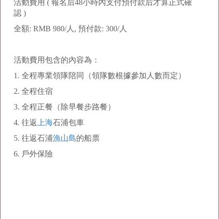
活動費用
(
報名后
48
小時內支付預付款后才算正式確
認
)
全額
: RMB 980/
人
,
預付款
: 300/
人
活動費用包含的內容為：
1.
全程專業領隊陪同（領隊數根據參加人數而定）
2.
全程住宿
3.
全程正餐（除早餐步路餐）
4.
往返
上海
石浦包車
5.
往返石浦
漁山島
的船票
6.
戶外保險