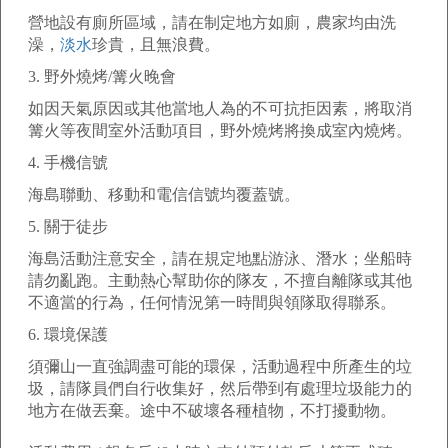
營地設有廁所區域，請在制定地方如廁，農家均由洗
澡，
淡水
珍貴，且無浪費。
3.
野外燒烤
/
篝火晚會
如因天氣原因或其他當地人為的不可抗拒因素，將取消
篝火等夜間室外活動項目，野外燒烤將換成室內燒烤。
4.
手機信號
海島聯動、移動和電信信號均覆蓋號。
5.
關于徒步
海島活動注意安全，請在規定地點游泳、潛水；坐船時
請勿亂跑。主動熱心幫助你的隊友，不擅自離隊或其他
不適當的行為，任何情況第一時間與領隊取得聯系。
6.
環境保護
須彌山一直強調盡可能的環保，活動過程中所產生的垃
圾，請隊員們自行收集好，然后帶到有處理垃圾能力的
地方在做丟棄。途中不破壞各種植物，不打擾動物。