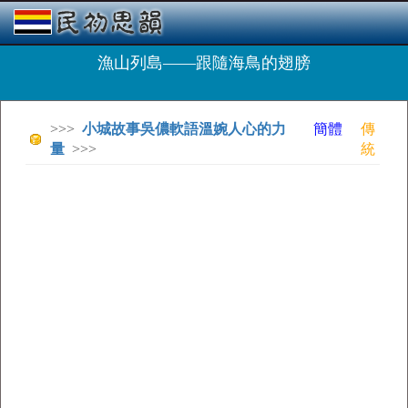
漁山列島——跟隨海鳥的翅膀
>>>
小城故事吳儂軟語溫婉人心的力
簡體
傳
量
>>>
統