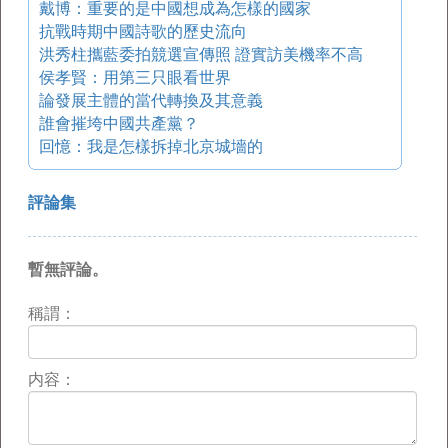
戴博：重要的是中國想成為怎樣的國家
抗戰時期中國詩歌的歷史流向
洪秀柱攜藍委拍競選宣傳照 證實訪美機率不高
侯孝賢：用第三只眼看世界
論發展主體的當代轉換及其意義
誰會摧垮中國共產黨？
回憶：我是怎樣拆掉北京城墻的
評論集
暫無評論。
稱謂：
内容：