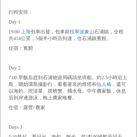
行程安排：
Day
1
19:00
上海
包車出發，包車前往
寧波
象山
石浦鎮，全程
共
414
公里，
5
個半小時后到達，住石浦鎮賓館。
住宿：賓館
Day 2
7:00
早飯后趕到石浦物資局碼頭坐班船。約
2.5
小時后上
島，開始環島攝影行，看看著名的燈塔和
仙人橋
，還可
以海釣、挖淡菜、抓螃蟹、捕水母。中午農家飯，休息
后到岸邊游泳，晚上農家晚餐。
住宿：露營
/
農家
Days 3
5:30
早起，看日出，海釣，散步。趕
1
點的班船返回石