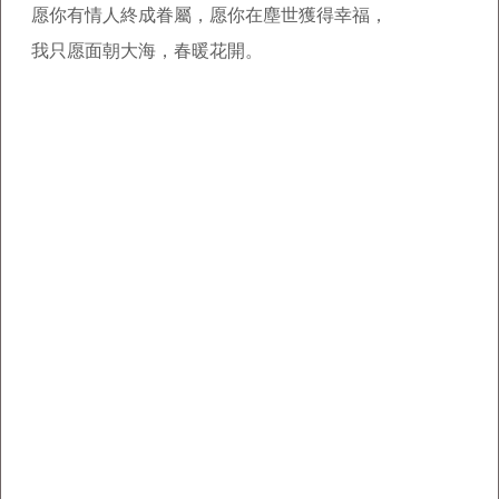
愿你有情人終成眷屬，愿你在塵世獲得幸福，
我只愿面朝大海，春暖花開。