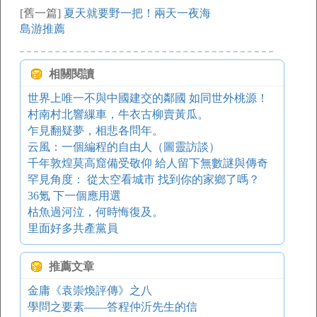
[舊一篇]
夏天就要野一把！兩天一夜海
島游推薦
相關閱讀
世界上唯一不與中國建交的鄰國 如同世外桃源！
村南村北響繅車，牛衣古柳賣黃瓜。
乍見翻疑夢，相悲各問年。
云風：一個編程的自由人（圖靈訪談）
千年敦煌莫高窟備受敬仰 給人留下無數謎與傳奇
罕見角度： 從太空看城市 找到你的家鄉了嗎？
36氪 下一個應用選
枯魚過河泣，何時悔復及。
里面好多共產黨員
推薦文章
金庸《袁崇煥評傳》之八
學問之要素——答程仲沂先生的信