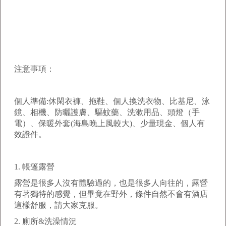
注意事項：
個人準備
:
休閑衣褲、拖鞋、個人換洗衣物、比基尼、泳
鏡、相機、防曬護膚、驅蚊藥、洗漱用品、頭燈（手
電）、保暖外套
(
海島晚上風較大
)
、少量現金、個人有
效證件。
1.
帳篷露營
露營是很多人沒有體驗過的，也是很多人向往的，露營
有著獨特的感覺，但畢竟在野外，條件自然不會有酒店
這樣舒服，請大家克服。
2.
廁所
&
洗澡情況