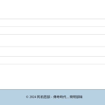
© 2024 民初思韻 - 傳奇時代，簡明韻味