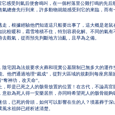
，當它感受到氣后便會鳴叫，在一個村落里公雞打鳴的先后
煞氣總會先行到來，許多動物就能感受到它的來臨，而有
逃走，根據經驗他們知道這只船要出事了，這大概是老鼠
如比較暖和，霜雪堆積不住，特別容易化解。不同的氣有
時去觀氣，從而預先判斷地方治亂，且早為之備。
，陰宅因為法規要求火葬和現實公墓限制已無多大的運作
能。他們通過地理“裁成”，從對大區域的規劃到每座房屋
而“奪神功，改天命”。
上，即是已死之人的骸骨放置的位置！在古代，不論高官
，意欲為死人得一安樂居所，亦同時希望死人的骸骨能夠
迷信，已死的骨頭，如何可以影響在生的人？墳墓葬于深
璞風水祖師已經析述清楚。