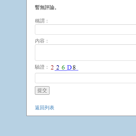
暫無評論。
稱謂：
内容：
驗證：
返回列表