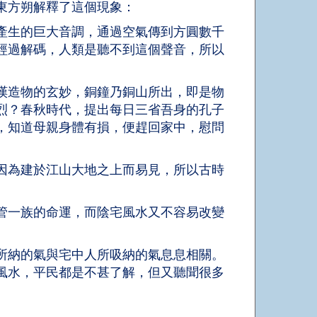
東方朔解釋了這個現象：
產生的巨大音調，通過空氣傳到方圓數千
經過解碼，人類是聽不到這個聲音，所以
嘆造物的玄妙，銅鐘乃銅山所出，即是物
烈？春秋時代，提出每日三省吾身的孔子
，知道母親身體有損，便趕回家中，慰問
因為建於江山大地之上而易見，所以古時
管一族的命運，而陰宅風水又不容易改變
。
所納的氣與宅中人所吸納的氣息息相關。
風水，平民都是不甚了解，但又聽聞很多