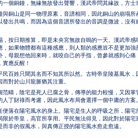
的一個銅鐘，無緣無故發出聲響，漢武帝問其緣故，方士
鐘與銅山是同一物理原素，音譜相同，因此銅山的崩塌所
以發出共鳴，而因為這個音譜所發出的音調是微波，沒有
塌，按日期推算，即是未央宮無故自嗚的一天。漢武帝感
應，如果物體都有這種感應，則人類的感應豈不是更加強
外，母親想他回來時，就咬自己的手指，曾參就感到心痛
，實應反醒！
平民百姓只聞其名而不知其所以然。古時帝皇陵墓風水，
因而對於山川龍脈猶其注重。
個范疇，陰宅是死人已腐之骨，傳導的能力較慢，又因掌
的人丁財祿而考慮，因此風水布局會選擇一個中庸的方案
任便落在陽宅風水的身上。陽宅是生人的呼吸之所，陽宅
局限於帝皇，高官所享用。平民無法得見，因此對於陽宅
是而非的假風水，與真傳正授的陽宅風水愈走愈遠。