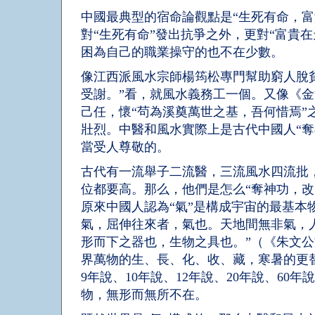
中國最典型的宿命論觀點是“生死有命，富
對“生死有命”發出抗爭之外，更對“富貴在
困為自己的職業操守的也不在少數。
像江西派風水宗師楊筠松專門幫助窮人脫貧
受謝。”看，就風水義務工一個。又像《金
己任，懷“茍為溪奠萬世之基，吾何惜焉”
壯烈。中醫和風水實際上是古代中國人“奪
當受人尊敬的。
古代有一流舉子二流醫，三流風水四流批
位都要高。那么，他們是怎么“奪神功，改
原來中國人認為“氣”是構成宇宙的最基本
氣，屈伸往來者，氣也。天地間無非氣，
形而下之器也，生物之具也。”（《朱文
界萬物的生、長、化、收、藏，寒暑的更
9年說、10年說、12年說、20年說、60
物，無形而無所不在。