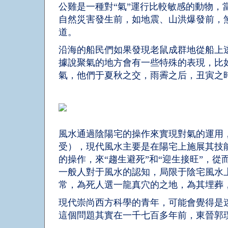
公雞是一種對“氣”運行比較敏感的動物
自然災害發生前，如地震、山洪爆發前，
道。
沿海的船民們如果發現老鼠成群地從船上
據說聚氣的地方會有一些特殊的表現，比
氣，他們于夏秋之交，雨霽之后，丑寅之
風水通過陰陽宅的操作來實現對氣的運用
受），現代風水主要是在陽宅上施展其技
的操作，來“趨生避死”和“迎生接旺”，從
一般人對于風水的認知，局限于陰宅風水
常，為死人選一龍真穴的之地，為其埋葬
現代崇尚西方科學的青年，可能會覺得是
這個問題其實在一千七百多年前，東晉郭