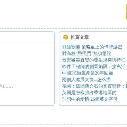
推薦文章
群雄割據 策略至上的卡牌游戲
對高校“艷照門”無須驚詫
音樂審美直覺的發生規律與特征
軟件工程師的創業陷阱：接私活 
中國PC游戲產業20年回顧
兩個人進展太快...怎么辦
句……
視頻：聽聽蔣介石的真實聲音：
英國是怎樣強占香港地區的
理想中的愛情 26個英文字母