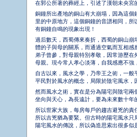
在郭公所著的葬經上，引述了漢朝未央宮
銅鐘所出產地的銅山有大崩塌，因為這個
里的中原地方，這個銅鐘的音譜相同，所
有銅鐘自鳴的現象出現！
過后數天，西蜀傳來奏折，西蜀的銅山崩
體的子與母的關系，而通過空氣而互相感
弟子曾參，對母親特別孝敬，因常游歷在
母親。現今常人孝心淡薄，自我感應不強
自古以來，風水之學，乃帝王之術，一般
平民對於風水的概念，局限於陰宅風水，
然而風水之術，實在是分為陽宅與陰宅兩
坐向與天心，為長遠計，要為未來數十年
所以世家大族，每房每戶的趨吉避兇的責
所以吉兇猶為要緊。但古時的陽宅風水只
陽宅風水的傳說，所以偽造思索出很多似