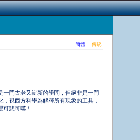
簡體
傳統
是一門古老又嶄新的學問，但絕非是一門
化，視西方科學為解釋所有現象的工具，
屬可悲可嘆！