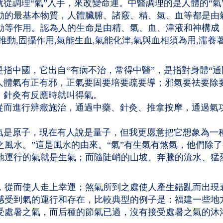
就從調理“氣”入手，來改變命運。中醫調理的是人體的“氣
動的最基本物質，人體臟腑、諸竅、精、氣、血等都是由
等作用。認為人的生命是由精、氣、血、津液和神構成，氣
動,固攝作用,氣能生血,氣能化津,氣與血相須為用,濡
是指中國，它出自“有病不治，常得中醫”，是指對身體“
。人體氣有正有邪，正氣要固要培要疏要導；邪氣要祛要除
，針灸有反應時就叫得氣。
，從而進行辨癥施治，通過中藥、針灸、推拿按摩，通過氣
氣是原子，現在有人說是量子，但我更愿意把它想象為一
風水。”這是風水的由來。“氣”有生氣有煞氣，他們除
地運行的氣就是生氣；而隨陡峭的山坡、奔騰的流水、猛
，從而使人走上幸運；煞氣所到之處使人產生錯亂而出現
感受到氣的運行和存在，比較典型的例子是：福建一些地
受處暑之氣，而后種的節氣已過，沒有接受處暑之氣的沐