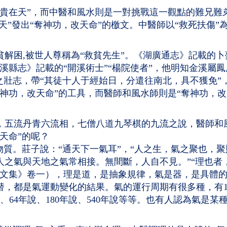
貴在天”，而中醫和風水則是一對挑戰這一觀點的難兄難弟
天”發出“奪神功，改天命”的檄文。中醫師以“救死扶傷”
解困,被世人尊稱為“救貧先生”。《湖廣通志》記載的卜
溪縣志》記載的“開溪術士”“楊院使者”，他明知金溪屬
之壯志，帶“其徒十人于經始日，分遣往南北，具不獲免
神功，改天命”的工具，而醫師和風水師則是“奪神功，
，五流丹青六流相，七僧八道九琴棋的九流之說，醫師和
天命”的呢？
物質。莊子說：“通天下一氣耳”，“人之生，氣之聚也，聚
人之氣與天地之氣常相接。無間斷，人自不見。”“理也者
公文集》卷一），理是道，是抽象規律，氣是器，是具體
替，都是氣運動變化的結果。氣的運行周期有很多種，有1
年說、64年說、180年說、540年說等等。也有人認為氣