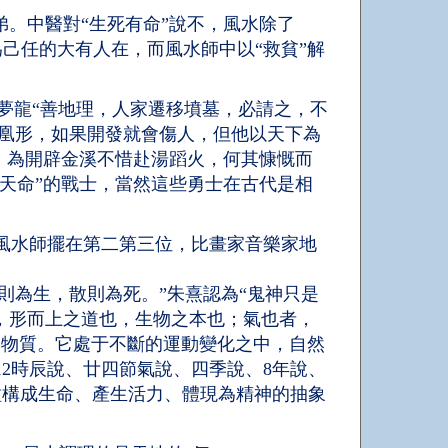
。中醫對“生死有命”說不，風水除了
為己任的大有人在，而風水師中以“救貧”解
夢龍“善地理，人家遷移墳墓，必請之，不
鳳凰形，如果開發就會傷人，但他以天下為
”，為開辟金溪不惜赴湯蹈火，何其慷慨而
改天命”的戰士，當然這些勇士在古代是相
風水師擺在第二第三位，比畫家音樂家地
則為生，散則為死。”朱熹認為“鬼神只是
，形而上之道也，生物之本也；氣也者，
的物質。它處于不斷的運動變化之中，自然
2時辰說、廿四節氣說、四季說、8年說、
是某種構成生命、產生活力、體現為精神的抽象