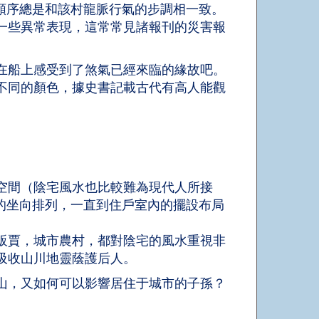
順序總是和該村龍脈行氣的步調相一致。
一些異常表現，這常常見諸報刊的災害報
在船上感受到了煞氣已經來臨的緣故吧。
不同的顏色，據史書記載古代有高人能觀
空間（陰宅風水也比較難為現代人所接
的坐向排列，一直到住戶室內的擺設布局
販賈，城市農村，都對陰宅的風水重視非
吸收山川地靈蔭護后人。
山，又如何可以影響居住于城市的子孫？