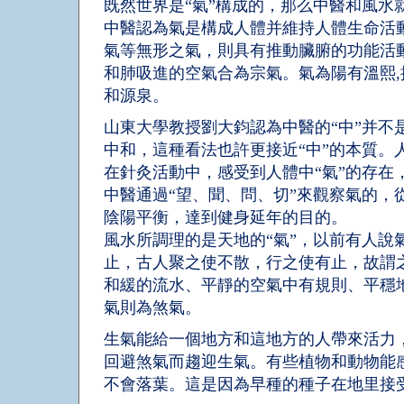
既然世界是“氣”構成的，那么中醫和風水
中醫認為氣是構成人體并維持人體生命活
氣等無形之氣，則具有推動臟腑的功能活動
和肺吸進的空氣合為宗氣。氣為陽有溫熙,推
和源泉。
山東大學教授劉大鈞認為中醫的“中”并不
中和，這種看法也許更接近“中”的本質
在針灸活動中，感受到人體中“氣”的存在
中醫通過“望、聞、問、切”來觀察氣的
陰陽平衡，達到健身延年的目的。
風水所調理的是天地的“氣”，以前有人說
止，古人聚之使不散，行之使有止，故謂之
和緩的流水、平靜的空氣中有規則、平穩
氣則為煞氣。
生氣能給一個地方和這地方的人帶來活力
回避煞氣而趨迎生氣。有些植物和動物能
不會落葉。這是因為早種的種子在地里接