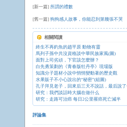
[新一篇]
所謂的禮數
[舊一篇]
狗狗感人故事，你能忍到第幾張不哭
相關閱讀
終生不再釣魚的趙平原 動物有靈
馬列子孫中共沒資格談中華民族家風(圖)
面對上司劣頑，下官該怎麼辦？
白先勇策劃的《青春版牡丹亭》現場版
知識分子題材小說中悄悄變動著的歷史觀
水果販子不小心說出的“秘密”(組圖)
孔子拜見老子，回來后三天不說話，最后說了
研究：我們談話時大腦在做什么
研究：走路可治癌 每日2公里罹癌死亡減半
評論集