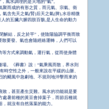
”，風水調理的是天地的“氣”。
氣聚而成的有形之質，而元氣、宗氣、衛
含先天之氣(腎)后天之氣(脾),水谷精微
養著人的五臟六腑四肢百骸,是人生命的動力
通閉解結，反之於平”，使陰陽協調平衡而致
要散要發。氣也會隨經絡運轉，人們可以
功等方式來調動氣，運行氣，從而使身體
種場。《葬書》說：“氣乘風而散，界水則
了有時空性之外，一般來說在平緩的山脈、
烈的颶風中急劇地、不規則地沖擊而來的
衰敗，甚至產生災難。風水的功能就是要
方處暑前種的黃豆會掉葉子，而節后種就
浴，就沒有自然落葉的能力。