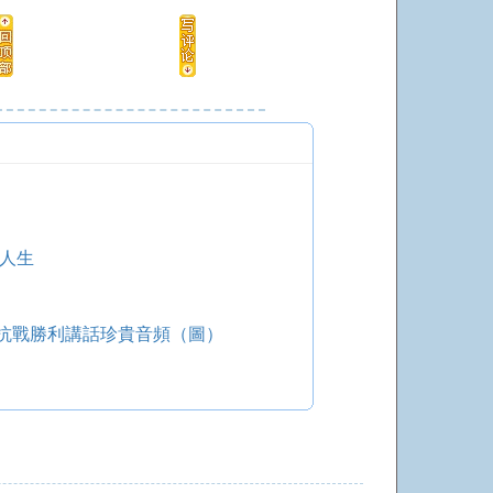
人生
抗戰勝利講話珍貴音頻（圖）