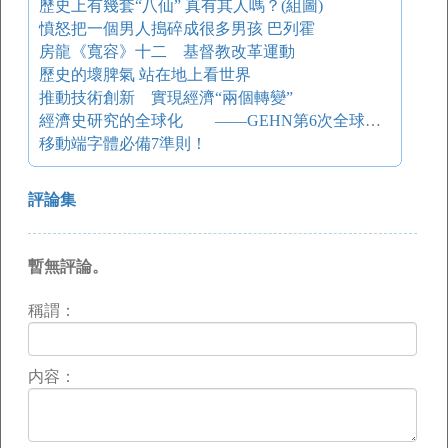
歷史上有幾套“八仙” 真有其人嗎？(組圖)
憤怒把一個男人搗碎成很多男孩 巴列霍
房龍《寬容》十二 基督教改革運動
歷史的壞脾氣 站在地上看世界
推動技術創新 實現經濟“兩個轉變”
經濟史研究的全球化 ——GEHN第6次全球經濟史國際研討會評介
移動端字體必備7準則！
評論集
暫無評論。
稱謂：
内容：