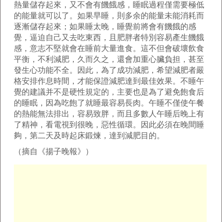
熱量儲存起來，又不會有饑餓感，睡眠過程僅需要極低
的能量就可以了。如果早睡，則多余的能量未能消耗而
逐漸儲存起來；如果睡太晚，睡覺前將會有饑餓的感
覺，逼迫自己又去吃東西，且肥胖者特別容易產生饑餓
感，意志不堅就會在睡前大量進食。這不但會破壞飲食
平衡，不利減肥，久而久之，還會加重心臟負担，甚至
發生心功能不全。因此，為了成功減肥，希望減肥者嚴
格安排作息時間，才能保證減肥達到最佳效果。不睡午
覺的建議并不是硬性規定的，主要也是為了避免飽食后
的睡眠，因為吃飽了就睡最容易長肉。午睡不僅使午餐
的熱能無法排出，容易致胖，而且多數人午睡后晚上有
了精神，看電視到很晚，惡性循環。因此必須在晚間睡
夠，第二天及時起床鍛煉，達到減肥目的。
（摘自《揚子晚報》）