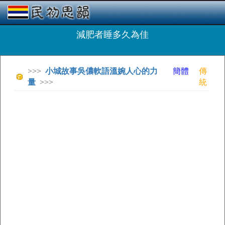
減肥者睡多久為佳
>>>
小城故事吳儂軟語溫婉人心的力
簡體
傳
量
>>>
統