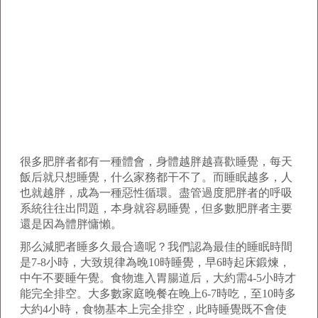
很多肥胖者都有一種體會，身體越胖越喜歡睡覺，每天
飯后就只想睡覺，什么家務都干不了。而睡眠越多，人
也就越胖，成為一種惡性循環。盡管過度肥胖者的呼吸
系統往往出問題，本身就容易睡覺，但多數肥胖者主要
還是因為體胖慵懶。
那么減肥者睡多久最合適呢？我們認為最佳的睡眠時間
是7-8小時，大致規律為晚10時睡覺，早6時起床鍛煉，
中午不要睡午覺。食物進入胃腸道后，大約需4-5小時才
能完全排空。大多數家庭晚餐在晚上6-7時吃，至10時多
大約4小時，食物基本上完全排空，此時睡覺既不會使