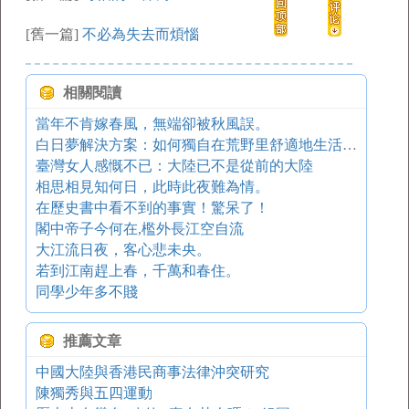
[舊一篇]
不必為失去而煩惱
相關閱讀
當年不肯嫁春風，無端卻被秋風誤。
白日夢解決方案：如何獨自在荒野里舒適地生活一年
臺灣女人感慨不已：大陸已不是從前的大陸
相思相見知何日，此時此夜難為情。
在歷史書中看不到的事實！驚呆了！
閣中帝子今何在,檻外長江空自流
大江流日夜，客心悲未央。
若到江南趕上春，千萬和春住。
同學少年多不賤
推薦文章
中國大陸與香港民商事法律沖突研究
陳獨秀與五四運動