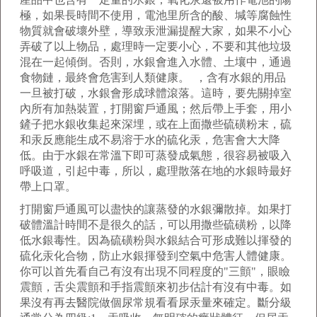
極，如果長時間不使用，電池里所含的酸、堿等腐蝕性
物質就會破壞外壁，導致汞泄漏提醒大家，如果不小心
弄破了以上物品，處理時一定要小心，不要和其他垃圾
混在一起傾倒。否則，水銀會進入水體、土壤中，通過
食物鏈，最終會危害到人類健康。 ，含有水銀的用品
一旦被打破，水銀會形成球體滾落。這時，要先關掉室
內所有加熱裝置，打開窗戶通風；然后帶上手套，用小
鏟子把水銀收集起來深埋，或在上面撒些硫磺粉末，硫
和汞反應能生成不易溶于水的硫化汞，危害會大大降
低。由于水銀在常溫下即可蒸發成氣態，很容易被吸入
呼吸道，引起中毒，所以，處理散落在地的水銀時最好
帶上口罩。
打開窗戶通風可以盡快的讓蒸發的水銀彌散掉。如果打
破體溫計時間不是很久的話，可以用撒些硫磺粉，以降
低水銀毒性。因為硫磺粉與水銀結合可形成難以揮發的
硫化汞化合物，防止水銀揮發到空氣中危害人體健康。
你可以首先看自己有沒有出現不同程度的"三顫"，眼瞼
震顫，舌尖震顫和手指震顫來初步估計有沒有中毒。如
果沒有再去醫院做個尿常規看看尿汞量來確定。斷分級