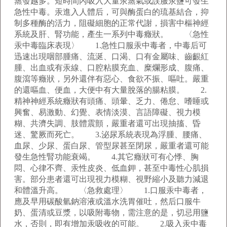
蒸發越多。短時間內吸入大量汞蒸氣或誤服汞鹽可發生
急性中毒。汞進入人體后，可與酶蛋白的琉基結合，抑
制多種酶的活力，阻礙細胞的正常代謝，損害中樞神經
系統及肝、腎功能，產生一系列中毒癥狀。 〈急性
汞中毒臨床表現〉 1.急性口服汞中毒者，中毒后可
迅速出現咽部腫痛、流涎、口渴、口有金屬味、齒齦紅
腫、出血或有汞線、口腔粘膜充血、糜爛形成、腹痛、
腹瀉等癥狀，另外還伴有惡心、食欲不振、嘔吐。嚴重
的還嘔血、便血，大便中有大量脫落的腸粘膜。 2.
精神神經系統癥狀有頭痛、頭暈、乏力、倦怠、嗜睡或
興奮、易激動、幻覺、表情淡漠、言語障礙、視力模
糊、共濟失調、肢體震顫，嚴重者還可出現抽搐、昏
迷、驚厥而死亡。 3.泌尿系統表現為浮腫、腰痛、
血尿、少尿、蛋白尿、管型尿甚至閉尿，嚴重者還可能
發生急性腎功能衰竭。 4.其它癥狀可有心悸、胸
悶、心律不齊、汞性皮炎、低血鉀，甚至中毒性心肌損
害。部分患者還可出現視力模糊、視野縮小及聽力減退
和體溫升高。 〈急救處理〉 1.口服汞中毒者，
應及早用碳酸氫鈉溶液或溫水洗胃催吐，然后口服牛
奶、蛋清或豆漿，以吸附毒物，需注意的是，切忌用鹽
水，否則，即有增加汞吸收的可能。 2.吸入汞中毒