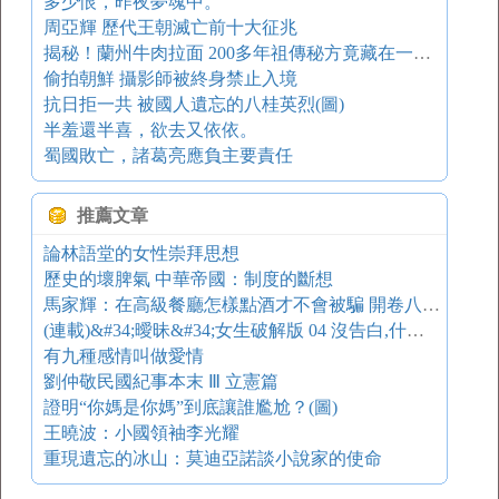
多少恨，昨夜夢魂中。
周亞輝 歷代王朝滅亡前十大征兆
揭秘！蘭州牛肉拉面 200多年祖傳秘方竟藏在一首詩中
偷拍朝鮮 攝影師被終身禁止入境
抗日拒一共 被國人遺忘的八桂英烈(圖)
半羞還半喜，欲去又依依。
蜀國敗亡，諸葛亮應負主要責任
推薦文章
論林語堂的女性崇拜思想
歷史的壞脾氣 中華帝國：制度的斷想
馬家輝：在高級餐廳怎樣點酒才不會被騙 開卷八分鐘
(連載)&#34;曖昧&#34;女生破解版 04 沒告白,什么都不是
有九種感情叫做愛情
劉仲敬民國紀事本末 Ⅲ 立憲篇
證明“你媽是你媽”到底讓誰尷尬？(圖)
王曉波：小國領袖李光耀
重現遺忘的冰山：莫迪亞諾談小說家的使命