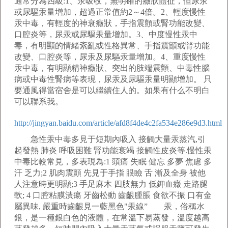
通常分為四級:1、汞吸收，無明確的癥狀體征，但尿汞
或尿驅汞量增加，超過正常值約2～4倍。2、輕度慢性
汞中毒，有輕度的神衰癥狀，手指震顫或腎功能改變、
口腔炎等，尿汞或尿驅汞量增加。3、中度慢性汞中
毒，有明顯的情緒紊亂或性格異常、手指震顫或腎功能
改變、口腔炎等，尿汞及尿驅汞量增加。4、重度慢性
汞中毒，有明顯精神癥狀、突出的肢端震顫、中毒性腦
病或中毒性腎病等表現，尿汞及尿驅汞量明顯增加。 只
要通風得當宿舍是可以繼續住人的。如果有什么不明白
可以聯系我。
http://jingyan.baidu.com/article/afd8f4de4c2fa534e286e9d3.html
急性汞中毒多見于短期內吸入 接觸大量汞蒸汽,引
起發熱 肺炎 呼吸困難 腎功能衰竭 接觸性皮炎等.慢性汞
中毒比較常見，多表現為:1 頭痛 失眠 健忘 多夢 焦慮 多
汗 乏力;2 肌肉震顫 先見于手指 眼瞼 舌 漸及全身 被他
人注意時更明顯;3 手足麻木 四肢無力 低鉀血癥 走路腿
軟; 4 口腔粘膜潰瘍 牙齒松動 齒齦腫脹 食欲不振 口有金
屬異味, 嚴重時齒齦見一藍黑色"汞線” 汞，俗稱水
銀，是一種銀白色的液體，在常溫下易蒸發，溫度越高