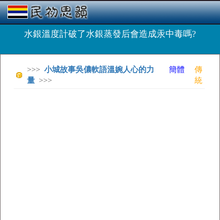
水銀溫度計破了水銀蒸發后會造成汞中毒嗎?
>>>
小城故事吳儂軟語溫婉人心的力
簡體
傳
量
>>>
統