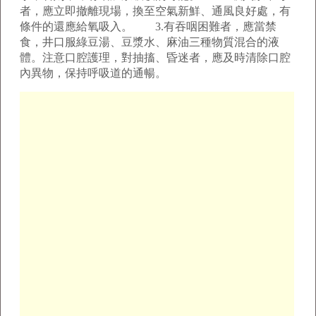
者，應立即撤離現場，換至空氣新鮮、通風良好處，有
條件的還應給氧吸入。 3.有吞咽困難者，應當禁
食，井口服綠豆湯、豆漿水、麻油三種物質混合的液
體。注意口腔護理，對抽搐、昏迷者，應及時清除口腔
內異物，保持呼吸道的通暢。