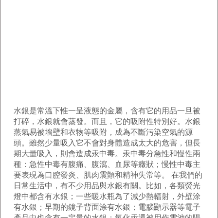
水銀是常溫下惟一呈液態的金屬，含有它的用品一旦被
打碎，水銀就會蒸發。而且，它的吸附性特別好。水銀
蒸氣易被墻壁和衣物等吸附，成為不斷污染空氣的源
頭。雖然少量吸入它不會對身體造成太大的危害，但長
期大量吸入，則會造成汞中毒。汞中毒分急性和慢性兩
種：急性中毒有腹痛、腹瀉、血尿等癥狀；慢性中毒主
要表現為口腔發炎、肌肉震顫和精神失常等。 在我們的
日常生活中，有不少用品與水銀有關。比如，各類熒光
燈中都含有水銀；一些暖水瓶為了減少熱輻射，外壁涂
有水銀；早期的鏡子背面涂有水銀；電腦顯示器等電子
產品中也含有一定量的水銀；氧化汞還被用作電池的陽