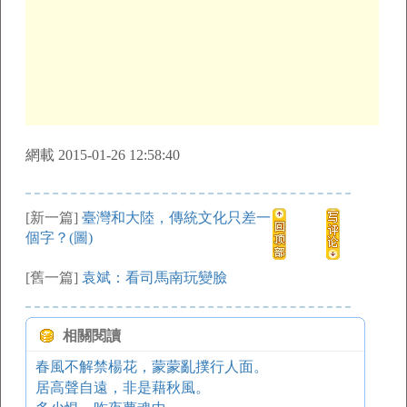
網載 2015-01-26 12:58:40
[新一篇]
臺灣和大陸，傳統文化只差一
個字？(圖)
[舊一篇]
袁斌：看司馬南玩變臉
相關閱讀
春風不解禁楊花，蒙蒙亂撲行人面。
居高聲自遠，非是藉秋風。