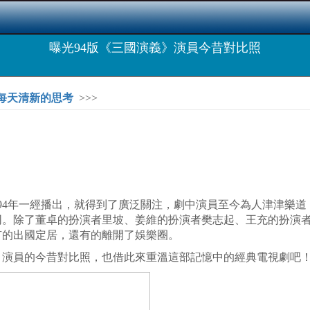
曝光94版《三國演義》演員今昔對比照
，每天清新的思考
>>>
4年一經播出，就得到了廣泛關注，劇中演員至今為人津津樂道
同。除了董卓的扮演者里坡、姜維的扮演者樊志起、王充的扮演
有的出國定居，還有的離開了娛樂圈。
演員的今昔對比照，也借此來重溫這部記憶中的經典電視劇吧