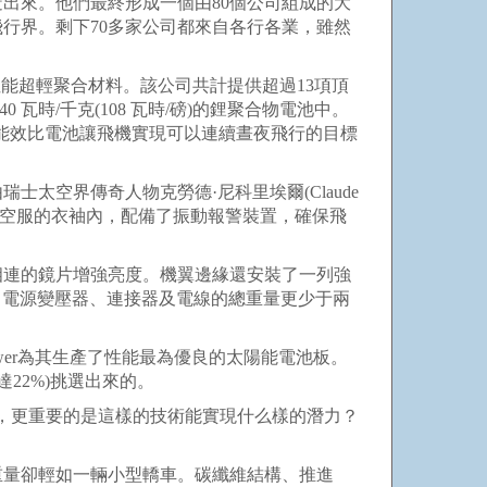
來。他們最終形成一個由80個公司組成的大
行界。剩下70多家公司都來自各行各業，雖然
能超輕聚合材料。該公司共計提供超過13項頂
時/千克(108 瓦時/磅)的鋰聚合物電池中。
超高能效比電池讓飛機實現可以連續晝夜飛行的目標
空界傳奇人物克勞德·尼科里埃爾(Claude
在航空服的衣袖內，配備了振動報警裝置，確保飛
連的鏡片增強亮度。機翼邊緣還安裝了一列強
窗、電源變壓器、連接器及電線的總重量更少于兩
ower為其生產了性能最為優良的太陽能電池板。
22%)挑選出來的。
，更重要的是這樣的技術能實現什么樣的潛力？
量卻輕如一輛小型轎車。碳纖維結構、推進