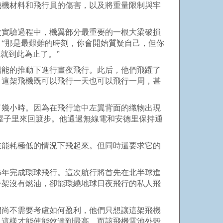
飛機材料和飛行員的傷害，以及將重量限制與牢
實驗過程中，機翼部分最重要的一根大梁破損
“那是最艱難的時刻，你會開始質疑自己，但你
就到此為止了。”
陽能的推動下進行晝夜飛行。此后，他們飛躍了
，這架飛機既可以飛行一天也可以飛行一周，甚
了幾小時。因為在飛行途中左翼背面的織物出現
屋子里來回踱步。他通過無線電和安德里保持通
能耗極低的情況下飛起來。但同時還要求它的
。
5年完成環球飛行。這次航行將首先在北半球進
一架沒有燃油，卻能環繞地球日夜飛行的私人飛
尚不需要考慮如何盈利，他們只想讓這架飛機
，這樣才能使能效達到最高。而該飛機電池外殼