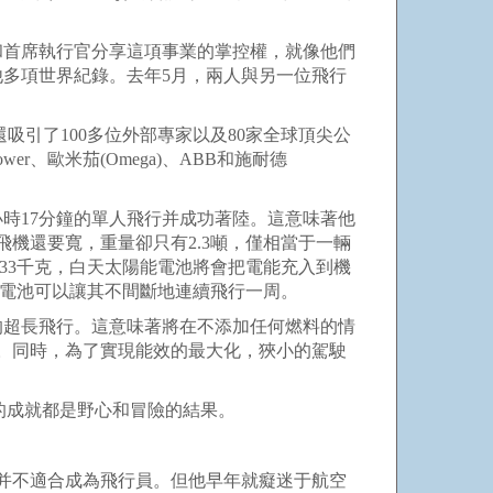
首席執行官分享這項事業的掌控權，就像他們
多項世界紀錄。去年5月，兩人與另一位飛行
引了100多位外部專家以及80家全球頂尖公
er、歐米茄(Omega)、ABB和施耐德
成了2小時17分鐘的單人飛行并成功著陸。這意味著他
飛機還要寬，重量卻只有2.3噸，僅相當于一輛
33千克，白天太陽能電池將會把電能充入到機
的電池可以讓其不間斷地連續飛行一周。
超長飛行。這意味著將在不添加任何燃料的情
。同時，為了實現能效的最大化，狹小的駕駛
的成就都是野心和冒險的結果。
并不適合成為飛行員。但他早年就癡迷于航空