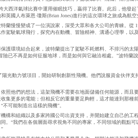
跨大西洋氣球比賽中運用催眠技巧，贏得了比賽。此后，他發起了“
國人布萊恩·瓊斯(Brian Jones)進行的這次環球之旅成為
慢慢變成了一位演說家，深受大眾和各大公司的青睞。從 19
比作駕駛氣球飛行，探究內在動機、冒險精神、溝通心理學，以
護環境結合起來，波特蘭提出了駕駛不耗燃料、不排污的太陽
新冒險已不再是如何征服地球，而是如何與它融洽相處。”波特蘭
了陽光動力號項目，開始研制創新性飛機。他們說服資金伙伴支
照他們的想法，這架飛機不需要在地面儲備任何能源，而且要
板收集更多的電能；但相反它的重量要足夠輕，這才能達到那種
“不可能制造出這樣的飛機”。
構和組織以及多家跨國公司出資支持，并開始建立自己的工程師團
相同。“我們在各個層面尋求視角不同的專家，不同領域的觀點可
”