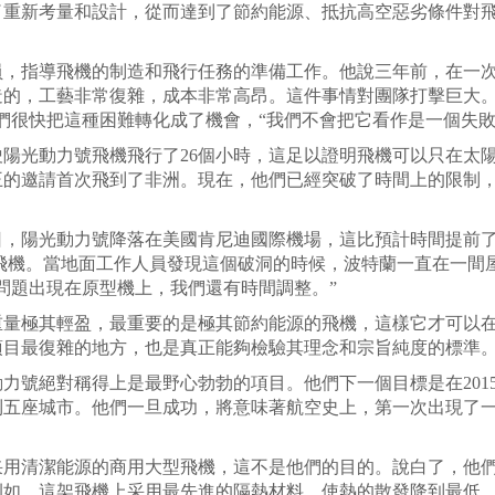
了重新考量和設計，從而達到了節約能源、抵抗高空惡劣條件對
指導飛機的制造和飛行任務的準備工作。他說三年前，在一次
造的，工藝非常復雜，成本非常高昂。這件事情對團隊打擊巨大。
們很快把這種困難轉化成了機會，“我們不會把它看作是一個失敗
駛陽光動力號飛機飛行了26個小時，這足以證明飛機可以只在太
國王的邀請首次飛到了非洲。現在，他們已經突破了時間上的限制
日，陽光動力號降落在美國肯尼迪國際機場，這比預計時間提前
架飛機。當地面工作人員發現這個破洞的時候，波特蘭一直在一間
問題出現在原型機上，我們還有時間調整。”
極其輕盈，最重要的是極其節約能源的飛機，這樣它才可以在
項目最復雜的地方，也是真正能夠檢驗其理念和宗旨純度的標準
號絕對稱得上是最野心勃勃的項目。他們下一個目標是在201
到五座城市。他們一旦成功，將意味著航空史上，第一次出現了
清潔能源的商用大型飛機，這不是他們的目的。說白了，他們
例如，這架飛機上采用最先進的隔熱材料，使熱的散發降到最低