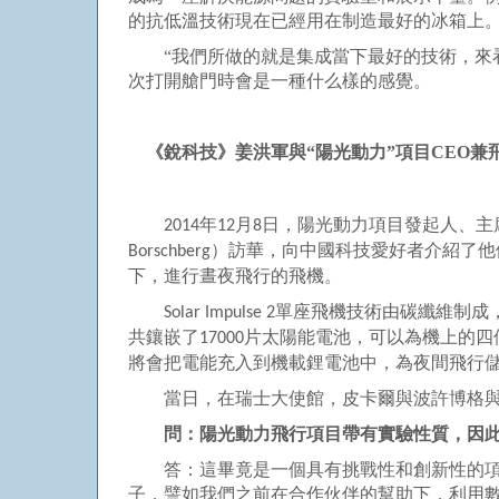
的抗低溫技術現在已經用在制造最好的冰箱上
“我們所做的就是集成當下最好的技術，來看
次打開艙門時會是一種什么樣的感覺。
《銳科技》姜洪軍與“陽光動力”項目
CEO
兼
年
月
日，陽光動力項目發起人、主
2014
12
8
）訪華，向中國科技愛好者介紹了他
Borschberg
下，進行晝夜飛行的飛機。
單座飛機技術由碳纖維制成
Solar Impulse 2
共鑲嵌了
片太陽能電池，可以為機上的四
17000
將會把電能充入到機載鋰電池中，為夜間飛行
當日，在瑞士大使館，皮卡爾與波許博格
問：陽光動力飛行項目帶有實驗性質，因
答：這畢竟是一個具有挑戰性和創新性的
子，譬如我們之前在合作伙伴的幫助下，利用