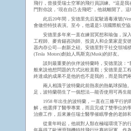
飛行，曾接受瑞士空軍的飛行員訓練。“這是我
門對你說，‘現在自己去飛吧’，他就離開了。
此后20年間，安德里先后駕駛過毒液號(Venom
會做些特技表演。至今，他還是5 項國際航空
安德里多年來一直在練習冥想和瑜伽，深入探
工程師、麥肯錫咨詢師、投資人和企業家是安德
器內存公司—創新之硅。安德里對于社交領域積極
(Tesla Motors)創始人馬斯克(Musk)的好友。
談到最重要的伙伴波特蘭時，安德里說：“我
般來說他想問題的方式比較直觀；安德里是工
終達成的成果不是他的也不是我的，而是我們兩
兩人相識于波特蘭此前熱衷的熱氣球探險。1
足，波特蘭萌生了一個想法—能否使用可再生
1958 年出生的波特蘭，一直在三條平行的
解，他選擇了醫學專業，而且完成了雙學位的
治療工作，后來兼任瑞士醫學催眠學會的老師
從童年時起，他就對人類在極端環境下的行為非
年贏得了歐洲滑翔機特技飛行比賽的冠軍。作