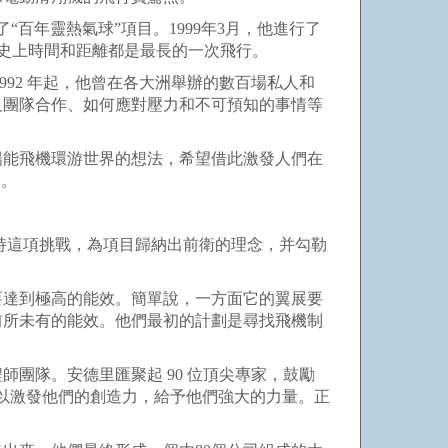
百年靈熱氣球”項目。1999年3月，他進行了
航空史上時間和距離都是最長的一次飛行。
92 年起，他曾在各大洲舉辦的數百場私人和
及團隊合作、如何應對壓力和不可預知的事情等
能飛機環游世界的想法，希望借此激發人們在
說。
持這項挑戰，為項目歸納出前衛的理念，并勾勒
達到極高的能效。簡單說，一方面它的翼展要
前所未有的能效。他們最初的計劃是尋找飛機制
隊。安德里匯聚起 90 位頂尖專家，鼓勵
以激發他們的創造力，給予他們強大的力量。正