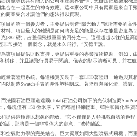
所能尋找具有能力的公司和產業界合作，想辦法把這架飛機造出
集合在一起產生的神奇效應。這80家公司中只有兩家是來自于飛
業的商業集合才讓他們的想法得以實現。
目的第一個參與者，主要提供制造“陽光動力”號所需要的高性
。項目最大的難關是如何將充足的能量保存在能量密度為 240 瓦
 千克(882 磅)，占整個飛機重量的四分之一。這種超越以往的
經非常接近一個概念，就是永久飛行。”安德里說。
項目提供財政支持，更提供重要的專業技術協助。例如，由瑞士太
出飛行路徑和橫移，并且讓飛行員易于閱讀。儀表的顯示清晰可見，并
量著陸燈系統。每邊機翼安裝了一套LED著陸燈，通過與其相
均以制造Swatch手表的彈性塑料制成。著陸燈與強化燈、護
國石油巨頭道達爾(Total)石油公司旗下的光伏制造商SunP
，每塊僅有 150 微米厚，它們都是根據輕重、彈性和轉化率(高達
提供這種難以想象的能效。“它不僅僅是人類挑戰自我的過程
耗的話，那將是一個非常偉大的創意。”波特蘭說。
空氣動力學的完美結合。巨大翼展如同大型噴氣式飛機，而重