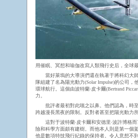
用催眠、冥想和瑜伽改寫人類飛行史后，全球
當好萊塢的大導演們還在執著于將科幻大師儒勒·
隊組建了名為陽光動力(Solar Impulse
環球航行。這個由波特蘭·皮卡爾(Bertrand Pi
力。
批評者最初對此嗤之以鼻。他們認為，時至今
跨越漫長黑夜的限制。反對者甚至把陽光動力所
這對于波特蘭·皮卡爾和安德里·波許博格而
險和科學方面頗有建樹。而他本人則是第一個
他是數項特技飛行紀錄的保持者。令人意想不到的是