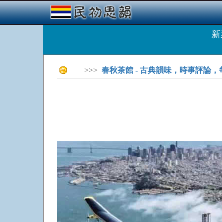
新
>>>
春秋茶館 - 古典韻味，時事評論