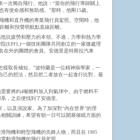
第一次獨自飛行。他說：“當你的飛行導師關上
也有使命感和無助感。”那時，他剛15歲。
持有各類飛機和直升機的專業飛行員駕照。空閑時，他
由距離和預聲明航點直線距離。
抵抗疲勞和壓力的本領。不過，力學和熱力學
(EPFL)一個技術團隊共同創立的一家微處理
聲名在外的團體的會員。安德里是特斯拉汽車
樣取長補短。”波特蘭是一位精神病學家，一
自己的想法，然后把二者放在一起進行比對。最
需要將約4噸燃料加入到氣球中。由于燃料不
聯系，之后便找到了安德里。
，以及演說家。為了加深對“內在世界”的理
過相關訓練，希望有朝一日可以開展催眠方面的
機和輕型飛機的先鋒人物，而且在 1985
和電動滑翔機的飛行員駕照。