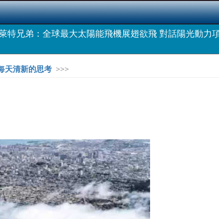
萊特兄弟：全球最大太陽能飛機展翅欲飛 對話陽光動力
，每天清新的思考
>>>