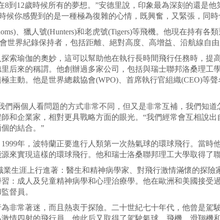
在8到12歲時候所有的夢想。”安德里說，印象最為深刻的還是他
這時候你感覺到的是一種極為復雜的心情，既興奮，又緊張，同時
s)、獵人號(Hunters)和老虎號(Tigers)等飛機。他現在
協會世界紀錄保持者，包括距離、絕對高度、高增益、沿航線自
索瑜伽的奧妙，這可以幫助他在執行長時間飛行任務時，提高
里后來的稱謂。他創辦過多家公司，包括與瑞士聯邦洛桑理工學院
主動。他是世界總裁協會(WPO)、首席執行官組織(CEO)等
們兩個人看問題的方式非常不同，但又是非常互補，我們知道怎
程師和企業家，相對更具戰略方面的眼光。“我們經常會互相說出
個的結合。”
999年，波特蘭正要進行人類第一次熱氣球的環球飛行。當時他
能源來實現這樣的環球飛行。他和瑞士洛桑聯邦理工大學取得了
職業生涯上行進著：醫生和精神病學家、對飛行激情滿懷的探險家
學習：成人及兒童精神病學和心理治療學。他在歐洲和美國接受
和監督員。
常著迷，而且熱衷于探險。二十世紀七十年代，他曾是駕駛滑翔
為激情四射的飛行員，他此后又取得了駕駛氣球、飛機、滑翔機