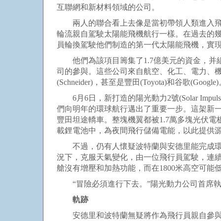
互聯網和新材料領域的公司。
兩人的聯合看上去像是當初帶領人類進入飛行
輪流親自駕駛太陽能飛機航行一樣。在過去的
員輪換駕駛他們制造的第一代太陽能飛機，實
他們為該項目籌集了1.7億美元的資金，并組
司的參與。這些公司來自航空、化工、電力、機械、制表等
(Schneider)，甚至是豐田(Toyota)和谷歌(Google
6月6日，新打造的陽光動力2號(Solar Imp
們向明年的環球航行邁出了重要一步。這架新一代
豐田坦途轎車。整塊機翼都被1.7萬多塊光伏
載鋰電池中，為夜間飛行儲備電能，以此提供源
不過，仍有人懷疑波特蘭與安德里能完成環球
況下，克服天氣變化，由一位飛行員駕駛，連
艙沒有增壓和加熱功能，而在1800米高空可能
“冒險必須進行下去。”陽光動力公司首席執
軌跡
安德里和波特蘭無疑將作為飛行員親自參與明