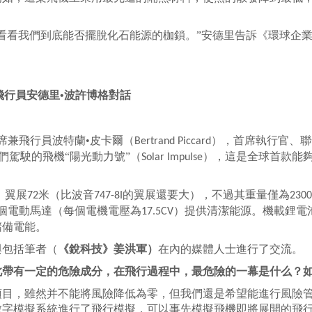
。
看我們到底能否擺脫化石能源的枷鎖。”安德里告訴《環球企業
飛行員安德里•波許博格對話
席兼飛行員波特蘭•皮卡爾（
），首席執行官、聯
Bertrand Piccard
們駕駛的飛機“陽光動力號”（
），這是全球首款能
Solar Impulse
，翼展
米（比波音
的翼展還要大），不過其重量僅為
72
747-8I
2300
個電動馬達（每個電機電壓為
）提供清潔能源。機載鋰電
17.5CV
儲備電能。
與包括筆者（
《銳科技》姜洪軍）
在內的媒體人士進行了交流。
此帶有一定的危險成分，在飛行過程中，最危險的一幕是什么？
項目，雖然并不能將風險降低為零，但我們還是希望能進行風險
數字模擬系統進行了飛行模擬，可以事先模擬飛機即將展開的飛