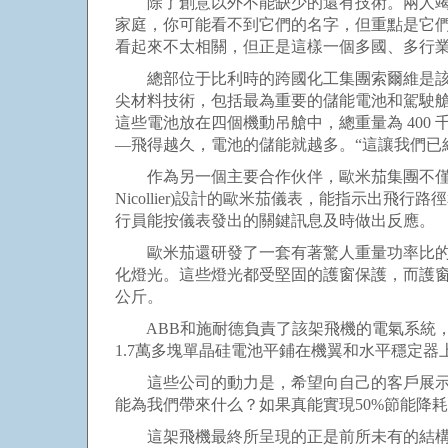
除了創意以外不能缺少的還有技術。兩人竭盡
家庭，你可能看不到它們的名字，但重點是它們
看起來不太相關，但正是這樣一個多國、多行
總部位于比利時的跨國化工集團索爾維是該項
尖材料技術，包括最為重要的儲能電池和駕駛艙材料
這些電池放在四個機動吊艙中，總重量為 400
—飛得越久，電池的儲能就越多。“這讓我們已
作為另一個主要合作伙伴，歐米茄集團不僅為該
Nicollier)設計的歐米茄儀表，能指示
行員能按儀表發出的關鍵訊息及時做出反應。
歐米茄還研發了一套有著驚人重量功率比的輕
化燈光。這些燈光都受堅固的護窗保護，而護窗
公斤。
ABB和施耐德負責了該架飛機的電氣系統，而法
1.7萬多塊單晶硅電池平鋪在機翼和水平穩定器上
這些公司的動力是，希望向自己的客戶展示和
能為我們帶來什么？如果真能實現50%節能降
這架飛機最終所呈現的正是前所未有的結構和