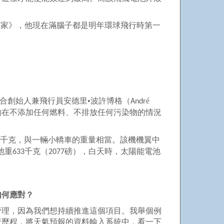
家》，他現在滿腦子都是明年環球飛行時第一
合創始人兼飛行員安德里•波許博格（
é
Andr
夠在不添加任何燃料、不排放任何污染物的情況
千克，與一輛小轎車的重量相當。該機機翼中
池重
千克（
磅），白天時，太陽能電池
633
2077
如何應對？
管理，因為我們想持續推進這個項目。我舉個例
行歷程，將天氣預報的資料輸入系統中，看一下