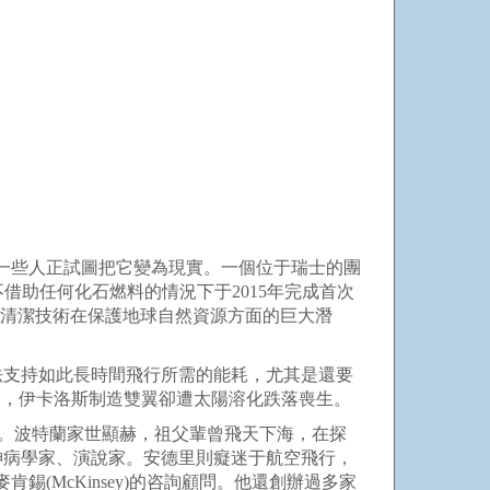
，另一些人正試圖把它變為現實。一個位于瑞士的團
在不借助任何化石燃料的情況下于2015年完成首次
目要向人們證明清潔技術在保護地球自然資源方面的巨大潛
支持如此長時間飛行所需的能耗，尤其是還要
宮，伊卡洛斯制造雙翼卻遭太陽溶化跌落喪生。
。波特蘭家世顯赫，祖父輩曾飛天下海，在探
神病學家、演說家。安德里則癡迷于航空飛行，
(McKinsey)的咨詢顧問。他還創辦過多家