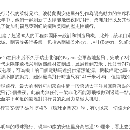
時代的萊特兄弟。波特蘭與安德里分別作為陽光動力的主席和
幾年中，他們一起刷新了太陽能飛機夜間飛行、跨洲飛行以及其他
現了從加利福尼亞到紐約橫跨美國的歷史性飛行。
建了超過90人的工程師團隊來設計和制造飛機。此外，該項目還吸
各行各業，包括索爾維(Solvay)、拜耳(Bayer)、SunPow
)。
ulse 2)在日出后不久于瑞士北部的Payerne空軍基地起飛，完
太陽能飛機采用碳纖維材質制成，翼展達到73米，比波音747
電板包裹，可為機上的四個電動馬達提供清潔能源。機載鋰電池重6
源不斷的動力。雖然最高飛行時速只有141千米/小時，但搭載
飛行。最大的困難可能來自中間一段跨越太平洋且無降落點的
續飛行5個晝夜。此前尚無任何一架非化石能源飛機做到過這一點
低至零下40度的氣溫對飛行員的忍耐力是極大挑戰。
行官安德里·波許博格對《環球企業家》說，有史以來一切偉大
年的環球飛行。現年60歲的安德里身高超過190厘米，看上去