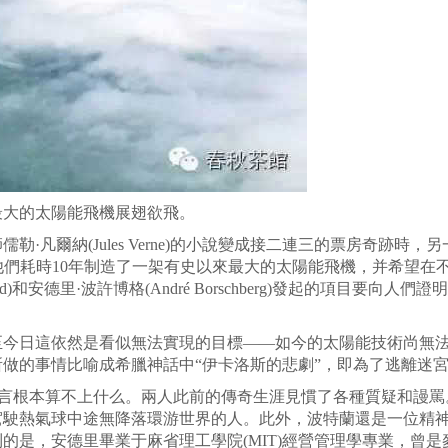
最大的太陽能飛機展翅欲飛。
凡爾納(Jules Verne)的小說變成接二連三的票房奇跡時
)的公司，他們耗時10年制造了一架有史以來最大的太陽能飛機，并希望
ccard)和安德里·波許博格(André Borschberg)發起的項
日這依然是看似無法實現的目標——如今的太陽能技術尚無法
做的事情比喻成希臘神話中“伊卡洛斯的悲劇”，即為了逃離迷
言根本算不上什么。兩人此前的傳奇生涯見慣了各種質疑和謾罵
駕駛熱氣球中途無降落環游世界的人。此外，波特蘭還是一位精
，安德里畢業于麻省理工學院(MIT)經營管理學專業，曾是麥肯錫