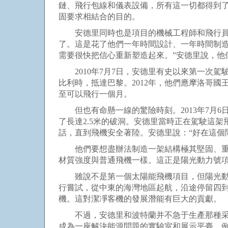
鏈、飛行包線和儀表設備，所有這一切都得到
固要求相結合的目的。
安德里同時也是項目的機械工程師和飛行員，
了。這是花了他們一年時間設計、一年時間制
需要很快把信心重新塑造起來。”安德里說，他
2010年7月7日，安德里有史以來第一次駕
比利時，抵達巴黎。2012年，他們應摩洛哥
至可以飛行一個月。
但也有命懸一線的驚險時刻。2013年7月6
了長達2.5米的破洞。安德里當時正在駕駛這
話，直到飛機安全著陸。安德里說：“好在這個
他們要想盡辦法制造一架結構極其堅固、重量
材質強度與普通飛機一樣。這正是陽光動力號
雖說不是第一個太陽能飛機項目，但陽光動力
行嘗試，從中東的海灣地區起航，沿途停留四
機。這對潔凈客機的發展潛能有巨大的貢獻。
不過，安德里和波特蘭并不急于生產那種采用
成為一座解決能源問題的實驗室和展示平臺。