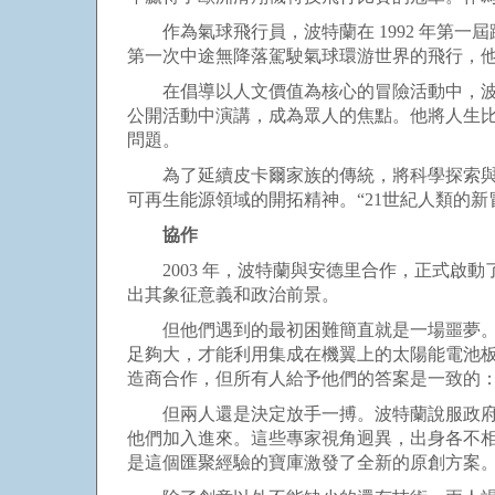
作為氣球飛行員，波特蘭在 1992 年第一屆
第一次中途無降落駕駛氣球環游世界的飛行，他和英
在倡導以人文價值為核心的冒險活動中，波特蘭
公開活動中演講，成為眾人的焦點。他將人生
問題。
為了延續皮卡爾家族的傳統，將科學探索與保
可再生能源領域的開拓精神。“21世紀人類的
協作
2003 年，波特蘭與安德里合作，正式啟動
出其象征意義和政治前景。
但他們遇到的最初困難簡直就是一場噩夢。依
足夠大，才能利用集成在機翼上的太陽能電池
造商合作，但所有人給予他們的答案是一致的：
但兩人還是決定放手一搏。波特蘭說服政府機
他們加入進來。這些專家視角迥異，出身各不
是這個匯聚經驗的寶庫激發了全新的原創方案。