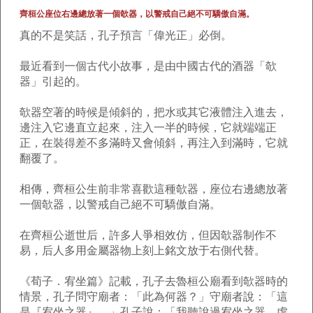
齊桓公座位右邊總放著一個欹器，以警戒自己絕不可驕傲自滿。
真的不是笑話，孔子預言「偉光正」必倒。
最近看到一個古代小故事，是由中國古代的酒器「欹
器」引起的。
欹器空著的時候是傾斜的，把水或其它液體注入進去，
邊注入它邊直立起來，注入一半的時候，它就端端正
正，在裝得差不多滿時又會傾斜，再注入到滿時，它就
翻覆了。
相傳，齊桓公生前非常喜歡這種欹器，座位右邊總放著
一個欹器，以警戒自己絕不可驕傲自滿。
在齊桓公逝世后，許多人爭相效仿，但因欹器制作不
易，后人多用金屬器物上刻上銘文放于右側代替。
《荀子．宥坐篇》記載，孔子去魯桓公廟看到欹器時的
情景，孔子問守廟者：「此為何器？」守廟者說：「這
是『宥坐之器』。」孔子說：「我聽說過宥坐之器，虛