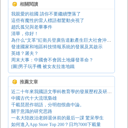
相關閱讀
我親愛的祖國 請你不要繼續墮落了
這些有魔性的雷人標語都驚動央視了
趙氏孤兒與老畢事件
清華，你好！
為什么“文革”紅衛兵登廣告道歉產生巨大社會沖擊力
發達國家和地區科技情報系統的發展及其啟示
英雄？屠夫？
周末大事：中國會不會因土地爆發革命？
[圖]男子玩手機 被女友拉進地鐵
推薦文章
近二十年來我國語文學科教育學的發展歷程及研究策略
中國古代十大流氓梟雄
千載琵琶作胡語，分明怨恨曲中論。
關于意識的研究思路
一名大陸政治老師退休前的最后一課 驚呆學生
如何進入App Store Top 200？日均7000下載量