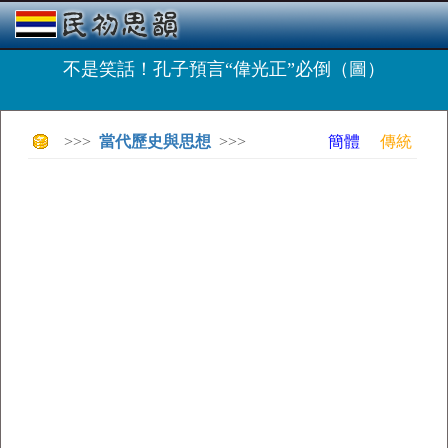
不是笑話！孔子預言“偉光正”必倒（圖）
>>>
當代歷史與思想
>>>
簡體
傳統