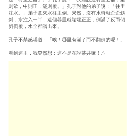
則欹，中則正，滿則覆。」孔子對他的弟子說：「往里
注水。」弟子拿來水往里倒。果然，沒有水時就歪歪斜
斜，水注入一半，這個器皿就端端正正，倒滿了反而傾
斜倒覆，水全都灑出來。
孔子不禁感嘆道：「唉！哪里有滿了而不翻倒的呢！」
看到這里，我突然想：這不是在說某共嘛！△