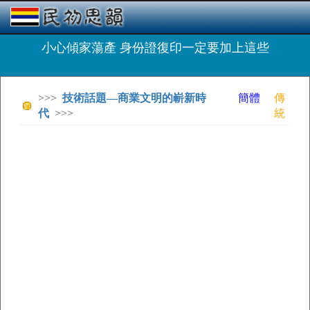
小心傾家蕩產 身份證復印一定要加上這些
>>>
技術話題—商業文明的嶄新時
簡體
傳
代
>>>
統