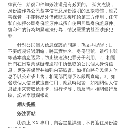
律責任，給復印件加簽注還是有必要的。”孫文杰說，
身份證作為公民基本信息及身份證明的直接載體，應妥
善保管，不能輕易外借或隨意復印給第三方使用，任何
私自扣押公民身份證原件或擅自使用居民身份證原件、
復印件的行為均屬違法行為，情況嚴重的甚至涉嫌犯
罪。
針對公民個人信息保護的問題，孫文杰提醒：1、
不要輕易通過網絡，將真實姓名、身份證號、銀行卡號
等基本信息透露，防止被違法犯罪分子利用。2、相關
部門在日常業務辦理過程中所獲取的公民個人身份信
息，應妥善保管并加強內部監督。如擅自將公民個人信
息予以公布或出售，相關部門應予以嚴厲查處。3、如
發現個人信息被擅自使用，應及時報警，如相關個人信
息被用來套取信用卡、銀行卡等，應及時向相關銀行反
映。記者李思嫻報道
網友提醒
簽注要點
①寫上 XX 專用，內容盡量詳細，不要遮住身份證