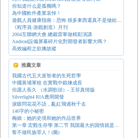
你知道什么是孤獨嗎？
為中國軟件產業哀悼！
遊戲人員健康指南：恐怖 很多東西還真不是做給人吃的
《程序員·游戲創造》月刊
2004互聯網大會 總裁雷軍做精彩演講
Android設備屏幕碎片化對開發者影響大嗎？
高效編程之欲擒故縱
推薦文章
我國古代五大派智者的生死哲學
中國黃埔軍校 在實戰中鍛煉成長
但愿人長久 （水調歌頭）- 王菲真情版
Silverlight4 RIA應用開發
淚眼問花花不語，亂紅飛過秋千去
140字的小秘密
梅娘：她的史境和她的作品世界
第一章 宏觀生存學 第二节 我国最大的国情就是人治
誓不做民族罪人！(圖)