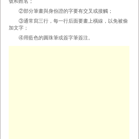
號和姓名；
②部分筆畫與身份證的字要有交叉或接觸；
③通常寫三行，每一行后面要畫上橫線，以免被偷
加文字；
④用藍色的圓珠筆或簽字筆簽注。