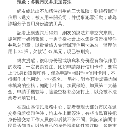
現象：多數市民并未加簽注
網友總結出不加標注衍生的三大風險：到銀行辦理
信用卡透支；被人用來開公司，并從事犯罪活動；成為
詐騙分子冒用身份證的工具。
記者上網查詢后得知，網友的說法并非空穴來風。
據河南一媒體報道，一男子從社會上收集身份證復印件
并私刻印章，以批量錄入集體辦理信用卡為名，辦理信
用卡 34 張，欠款近 35 萬元，現已被刑拘。
網友提醒，復印身份證或填寫和身份證有類似作用
的表格，一定要寫簽注。比如申請銀行信用卡時，要寫
上“此身份證復印件，僅為申請××銀行××信用卡用，不
得挪作其他用途。×××簽名。”另外，對各類申請書內尚
未填寫的空格，如附卡申請、加買保險、加買第二支基
金、申請手機號等，這些空格都必須打上，以免被不法
業者補填它用。
在西山區便民服務中心，記者發現大部分市民在遞
交身份證復印件時，均未在上面簽注，有些市民直接把
身份證交給工作人員復印后就不管不問。當記者詢問市
民是否知道可以給自己的身份證復印件簽注時，多數市