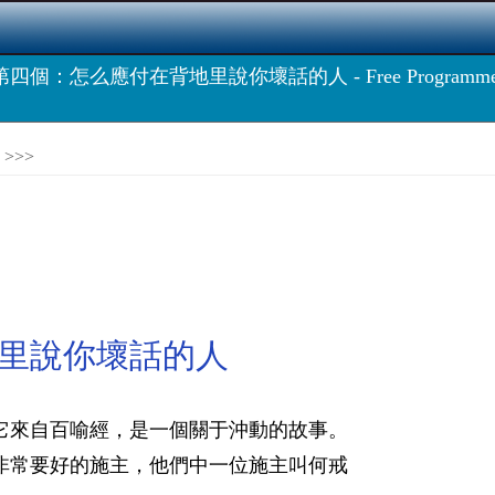
第四個：怎么應付在背地里說你壞話的人 - Free Programme
>>>
里說你壞話的人
來自百喻經，是一個關于沖動的故事。
常要好的施主，他們中一位施主叫何戒