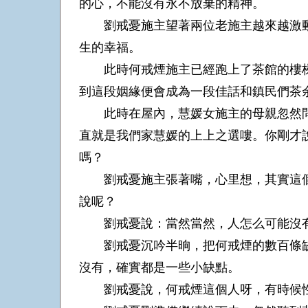
的心，不能沒有永不放棄的精神。
劉戒憂施主望著兩位老施主越來越激動
生的幸福。
此時何戒煙施主已經跑上了茶館的樓梯
到這段姻緣便會成為一段佳話和鎮民們茶
此時在屋內，慧媛女施主的母親忽然問
直就是我們家慧媛的上上之選嘍。你剛才
嗎？
劉戒憂施主張著嘴，心里想，其實這個
說呢？
劉戒憂說：當然當然，人怎么可能沒有
劉戒憂沉吟半晌，把何戒煙的數百條缺
沒有，確實都是一些小缺點。
劉戒憂說，何戒煙這個人呀，有時候性