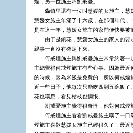
煙，另一位施主叫劉戒憂。
淼鎮里還有一位叫慧媛的女施主，慧媛
慧媛女施主年滿了十六歲，在那個年代，
是在這一年，慧媛女施主的家門便快要被
由于是鎮花，慧媛女施主的家人的要求
親事一直沒有確定下來。
何戒煙施主與劉戒憂施主常常約著一起
主總覺得何戒煙施主有些心事。因為最近
的時候，因為米飯是免費的，所以何戒煙
近一些日子，他每次只能吃四到五碗飯了
花也嘆息，看見枯枝也惆悵。
劉戒憂施主覺得很奇怪，他對何戒煙施
何戒煙施主看看劉戒憂施主嘆了一口氣
煙施主喜歡慧媛女施主已經很久了，最近