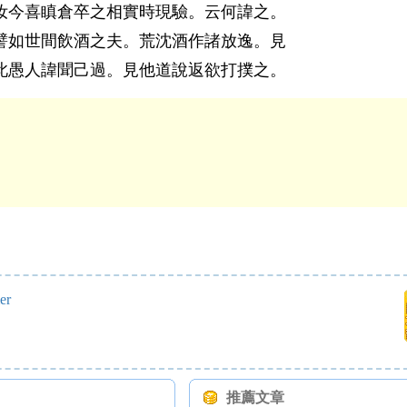
汝今喜瞋倉卒之相實時現驗。云何諱之。
譬如世間飲酒之夫。荒沈酒作諸放逸。見
此愚人諱聞己過。見他道說返欲打撲之。
er
推薦文章