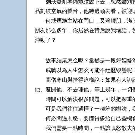
劉戒憂剛準備繼續說下去，忽然聽到背
品劃破空氣的聲音，他轉過頭去看，被迎
何戒煙施主站在門口，叉著腰肌，滿臉
朋友那么多年，你居然在背后說我壞話，
沖動了？
故事結尾怎么呢？當然是一段好姻緣
戒嗔以為人生怎么可能不經歷毀譽呢！
高僧寒山與拾得這樣說：如果有人誹謗
他、避開他、不去理他、等上幾年，一切
時間可以解決很多問題，可以把深重的
可是我們往往選擇了一種笨的辦法，我
何必聞過則怒，要懂得多給自己些機會
我們需要一點時間，一點讓嗔怒散去