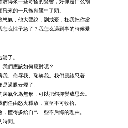
后傳來一些奇怪的聲響，好像是什么物
頭飛來的一只拖鞋砸中了頭。
怒氣，他大聲說，劉戒憂，枉我把你當
我怎么性子急了？我怎么遇到事的時候愛
泡湯了。
我們應該如何應對呢？
我、侮辱我、恥笑我。我們應該忍著
便是過眼云煙了。
戾氣化為無形，可以把怨抑變成思念。
們任由怒火釋放，直至不可收拾。
，懂得多給自己一些不后悔的理由。
的時間。