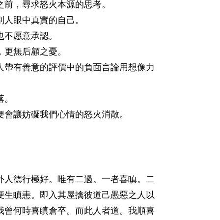
前，尋求怒火本源的思考。
人眼中真實的自己。
不愿意承認。
更無后顧之憂。
帶有善意的評價中的負面言論用想像力
落。
會讓妨礙我們心情的怒火消散。
人德行極好。唯有二過。一者喜瞋。二
便生瞋恚。即入其屋擒彼道己愚惡之人以
我曾何時喜瞋倉卒。而此人者道。我順喜