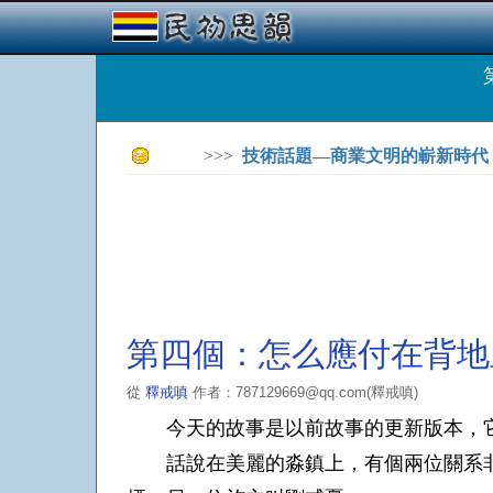
>>>
技術話題—商業文明的嶄新時代
第四個：怎么應付在背地
從
釋戒嗔
作者：787129669@qq.com(釋戒嗔)
今天的故事是以前故事的更新版本，它
話說在美麗的淼鎮上，有個兩位關系非