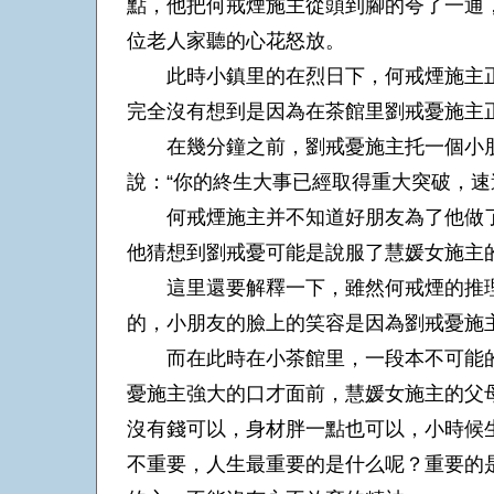
點，他把何戒煙施主從頭到腳的夸了一通
位老人家聽的心花怒放。
此時小鎮里的在烈日下，何戒煙施主正
完全沒有想到是因為在茶館里劉戒憂施主
在幾分鐘之前，劉戒憂施主托一個小朋
說：“你的終生大事已經取得重大突破，速
何戒煙施主并不知道好朋友為了他做了
他猜想到劉戒憂可能是說服了慧媛女施主
這里還要解釋一下，雖然何戒煙的推理
的，小朋友的臉上的笑容是因為劉戒憂施
而在此時在小茶館里，一段本不可能的
憂施主強大的口才面前，慧媛女施主的父
沒有錢可以，身材胖一點也可以，小時候
不重要，人生最重要的是什么呢？重要的