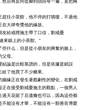
，然后再反向從腳到頭回夸一遍，直把兩
趕往小茶館，他不停的打噴嚏，不過他
正在大肆夸獎他的緣故。
友給戒煙施主帶了口信，劉戒憂
速來鎮上的小茶館。”
些什么，但是從小朋友的興奮的臉上，
的父母。
結論是比較靠譜的，但是依據是錯誤
主給了他買了不少糖果。
姻緣正在發生著戲劇性的變化，在劉戒
母正在接受劉戒憂施主的觀點，一個男人
生過天花留了后遺癥也可以，因為這些都
是不能沒有才華，不能沒有一顆善良博愛