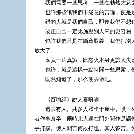
我們需要一些思考，一些在勃然大怒之
也許那些讓我們不滿意的言論，便是別
錯的人就是我們自己，即便我們不想也
改正自己一定比施壓別人來的更容易，
也許我們只是在斷章取義，我們把別人
放大了。
辜負一片真誠，比怒火本身更讓人失
也許，就是這樣一點時間一些思索，便
既然知道了，那么便去做吧。
《百喻經》說人喜嗔喻
過去有人。共多人眾坐于屋中。嘆一外
者作事倉卒。爾時此人過在門外聞作是語
手打撲。傍人問言何故打也。其人答言。