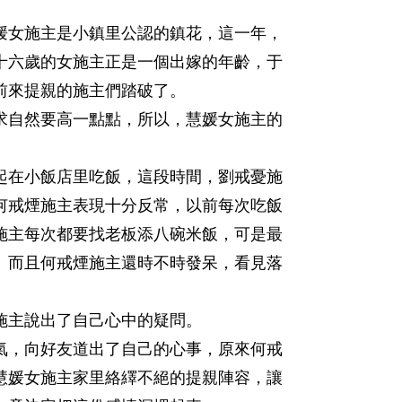
女施主是小鎮里公認的鎮花，這一年，
十六歲的女施主正是一個出嫁的年齡，于
前來提親的施主們踏破了。
自然要高一點點，所以，慧媛女施主的
在小飯店里吃飯，這段時間，劉戒憂施
何戒煙施主表現十分反常，以前每次吃飯
施主每次都要找老板添八碗米飯，可是最
。而且何戒煙施主還時不時發呆，看見落
主說出了自己心中的疑問。
，向好友道出了自己的心事，原來何戒
慧媛女施主家里絡繹不絕的提親陣容，讓