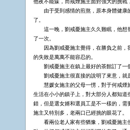
他夜不能寐，而戒煙施主面對強大的挑戰
由于受到感情的煎熬，原本身體健康的
了。
這一晚，劉戒憂施主久久難眠，他想替
了一次。
因為劉戒憂施主覺得，在勝負之前，我
的失敗是萬萬不能容忍的。
劉戒憂施主在鎮上最好的茶館訂了一個
劉戒憂施主很直接的說明了來意，就是
慧媛女施主的父母一愣，對于何戒煙施
生活在小小的鎮子上，對大部分人都知道
錯，但是選女婿和選員工是不一樣的，需
施主又特別多，老兩口已經挑的眼花了。
看兩位老人家有些猶豫，劉戒憂施主便