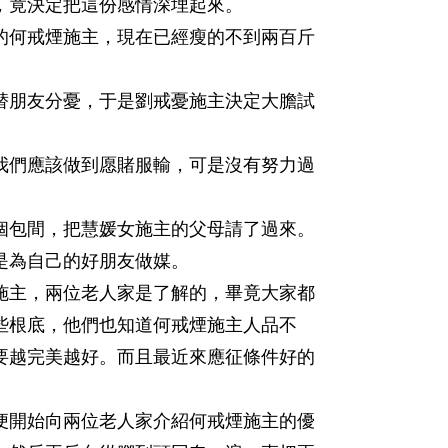
，竟決定把這份感情深埋起來。
何戒煙施主，現在已經瘦的不到兩百斤
朋友分憂，于是劉戒憂施主決定大膽試
們應該做到愿賭服輸，可是沒有努力過
包間，把慧媛女施主的父母請了過來。
為自己的好朋友做媒。
主，兩位老人家是了解的，畢竟大家都
些根底，他們也知道何戒煙施主人品不
要越完美越好。而且最近來應征條件好的
開始向兩位老人家介紹何戒煙施主的優