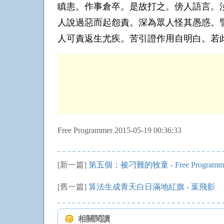
瞋恚。作事倉卒。是故打之。傍人語言。
人說過惡而起怨責。深為眾人怪其愚惑。
人可責返生尤疾。苦引證作用自明白。若
Free Programmer 2015-05-19 00:36:33
[新一篇]
第五個：被刁難的牧童 - Free Programm
[舊一篇]
算法生成青天白日滿地紅旗 - 葉飛影
相關閱讀