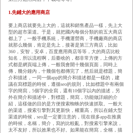
1.先鋪大的應用商店
要上商店就要先上大的，這就和銷售產品一樣，先上大
型的超市渠道。于是，就把國內每個分類的前五大商店
都上了，一般手機系統，手機運營商，手機廠商的商店
就那么幾個，肯定是先上，接著是第三方商店，比如
360，安智，安卓，百度應用商店等等，大的商店比較
知名，所以流程啊，后臺啥的，都非常方便，上傳的方
式都是網頁端上傳，一般我會開十幾個頁面，同時上
傳，幾分鐘內，十幾個包都傳完了，然后就是標題，簡
介和描述，一同一個app的簡介和描述都是一樣的，建
議在寫標題的時候，遵循seo的規則，比如標題中有兩個
字的簡寫，5個字的全寫，還有10個字以內的描述，另
外在簡介和描述中，對標題，簡寫，功能做詳細的介
紹，這樣做的目的是方便搜索蜘蛛的快速抓取。一般大
的渠道，搜索引擎對其更新快，權重高，所以在鋪大型
渠道的時候，seo是一定要注意的，現在很多app在推廣
的時候，名稱，簡介，寫的比較亂，對搜索引擎來說，
太不友好，所以效果也不好。如果能在簡寫，全稱，描