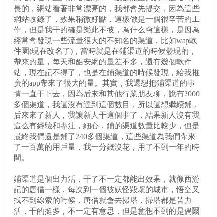
長的，網站看著非常漂亮的，我都會先提交，因為這些
網站收錄了，效果稍微好點，這樣做是一個很辛苦的工
作，但是我干的確是樂此不彼，為什么會這樣，是因為
經常會發現一些流量很大的不知名的渠道，比如wap軟
件園(現在改名了)，當時就是在鋪渠道的時候發現的，
帶來的量，每天和酷安網的量差不多，還有幾個軟件
站，現在記不得了，也是在鋪渠道的時候發現，給我推
廣的app帶來了很大的量。其實，我還想把鋪渠道的事
情一直干下去，因為后來和其他行業朋友聊，說有2000
多個渠道，我還沒有達到這個數目，所以還想繼續鋪，
后來來了新人，我讓新人干這個事了，結果新人沒有我
這么有經驗和專注，細心，鋪的渠道數量比較少，但是
最終我們還是鋪了240多個渠道，這些渠道為我們帶來
了一百萬的用戶量，我一分錢沒花，用了不到一年的時
間。
鋪渠道是個出力活，干了不一定都能出效果，就像西游
記的唐僧一樣，每次到一個被妖怪毀壞的城市，悟空又
找不到線索的時候，唐僧就會去掃塔，掃塔都是苦力
活，干的挺多，不一定有意思，但是意想不到的是偶爾