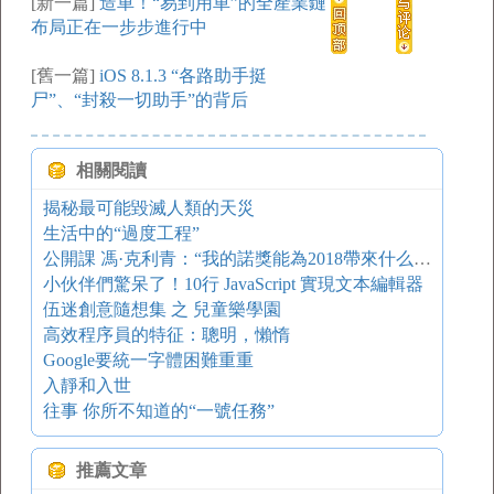
[新一篇]
造車！“易到用車”的全產業鏈
布局正在一步步進行中
[舊一篇]
iOS 8.1.3 “各路助手挺
尸”、“封殺一切助手”的背后
相關閱讀
揭秘最可能毀滅人類的天災
生活中的“過度工程”
公開課 馮·克利青：“我的諾獎能為2018帶來什么？”
小伙伴們驚呆了！10行 JavaScript 實現文本編輯器
伍迷創意隨想集 之 兒童樂學園
高效程序員的特征：聰明，懶惰
Google要統一字體困難重重
入靜和入世
往事 你所不知道的“一號任務”
推薦文章