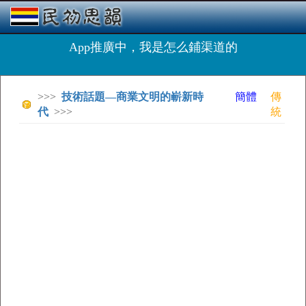
App推廣中，我是怎么鋪渠道的
>>>
技術話題—商業文明的嶄新時
簡體
傳
代
>>>
統