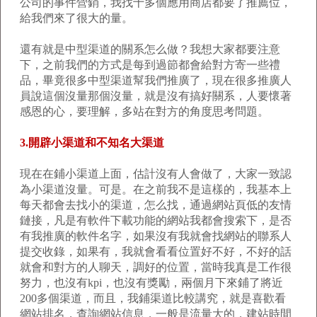
公司的事件營銷，我找十多個應用商店都要了推薦位，
給我們來了很大的量。
還有就是中型渠道的關系怎么做？我想大家都要注意
下，之前我們的方式是每到過節都會給對方寄一些禮
品，畢竟很多中型渠道幫我們推廣了，現在很多推廣人
員說這個沒量那個沒量，就是沒有搞好關系，人要懷著
感恩的心，要理解，多站在對方的角度思考問題。
3.開辟小渠道和不知名大渠道
現在在鋪小渠道上面，估計沒有人會做了，大家一致認
為小渠道沒量。可是。在之前我不是這樣的，我基本上
每天都會去找小的渠道，怎么找，通過網站頁低的友情
鏈接，凡是有軟件下載功能的網站我都會搜索下，是否
有我推廣的軟件名字，如果沒有我就會找網站的聯系人
提交收錄，如果有，我就會看看位置好不好，不好的話
就會和對方的人聊天，調好的位置，當時我真是工作很
努力，也沒有kpi，也沒有獎勵，兩個月下來鋪了將近
200多個渠道，而且，我鋪渠道比較講究，就是喜歡看
網站排名，查詢網站信息，一般是流量大的，建站時間