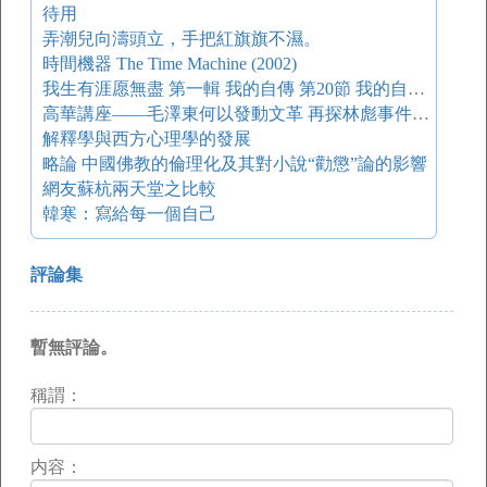
待用
弄潮兒向濤頭立，手把紅旗旗不濕。
時間機器 The Time Machine (2002)
我生有涯愿無盡 第一輯 我的自傳 第20節 我的自學小史：回到世間
高華講座——毛澤東何以發動文革 再探林彪事件 談談抗戰歷史的幾個問題
解釋學與西方心理學的發展
略論 中國佛教的倫理化及其對小說“勸懲”論的影響
網友蘇杭兩天堂之比較
韓寒：寫給每一個自己
評論集
暫無評論。
稱謂：
内容：