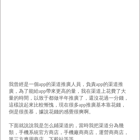
我曾經是一個app的渠道推廣人員，負責app的渠道推
廣，為了能給app帶來更高的量，我在渠道上花費了大
量的時間，以致于都做半年推廣了，還沒花過一分錢，
這樣說起來比較慚愧，現在很多app推廣基本靠花錢，
倒是很羨慕，據說花錢的感覺很爽啊。
下面就說說我是怎么鋪渠道的，當時我把渠道分為幾
類，手機系統官方商店，手機廠商商店，運營商商店，
第三方應用商店，下載站等等。