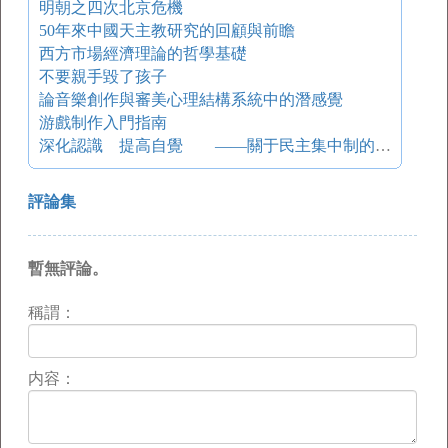
明朝之四次北京危機
50年來中國天主教研究的回顧與前瞻
西方市場經濟理論的哲學基礎
不要親手毀了孩子
論音樂創作與審美心理結構系統中的潛感覺
游戲制作入門指南
深化認識 提高自覺 ——關于民主集中制的專題討論
評論集
暫無評論。
稱謂：
内容：