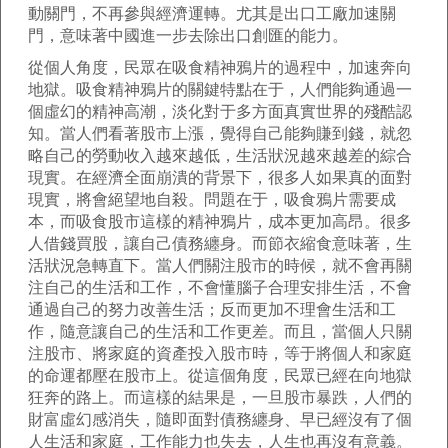
動關門，不再參與經濟運轉。尤其是出口工廠加速關
門，意味著中國進一步去除出口創匯的能力。
從個人角度，民眾在吸食精神鴉片的過程中，加速奔向
地獄。吸食精神鴉片的關鍵特點在于，人們能夠通過一
個虛幻的精神高潮，淡化對于多方面真實世界的殘酷認
知。當人們看著股市上漲，覺得自己能夠賺到錢，就忽
略自己的勞動收入越來越低，生活狀況越來越差的綜合
現實。在經濟全面崩潰的背景下，很多人如果真的面對
現實，將會絕望地自殺。問題在于，吸食鴉片需要成
本，而吸食股市這樣的精神鴉片，成本更加高昂。很多
人借錢買股，讓自己債務纏身。而節衣縮食意味著，生
活狀況急轉直下。當人們關注股市的時候，就不會再關
注自己的生活和工作，不會懂腦子合理安排生活，不會
通過自己的努力改善生活；反而更加不理會生活和工
作，隨意讓自己的生活和工作更差。而且，當個人只關
注股市、將家庭的資產投入股市時，等于將個人和家庭
的命運都壓在股市上。從這個角度，民眾已經在向地獄
狂奔的路上。而這樣的結果是，一旦股市暴跌，人們的
財富虛幻感消失，隨即面對債務纏身、早已經沒有了個
人生活和家庭，工作能力也失去，人生也再沒有意義。