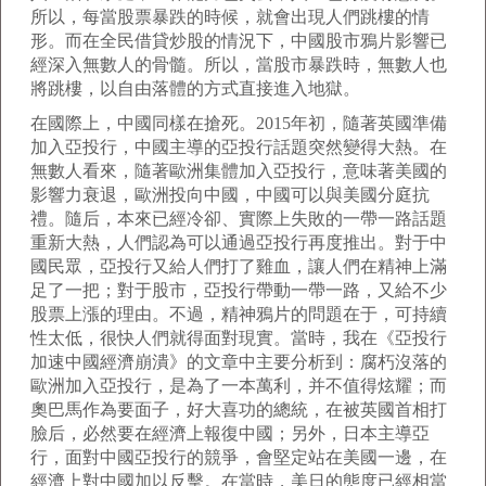
所以，每當股票暴跌的時候，就會出現人們跳樓的情
形。而在全民借貸炒股的情況下，中國股市鴉片影響已
經深入無數人的骨髓。所以，當股市暴跌時，無數人也
將跳樓，以自由落體的方式直接進入地獄。
在國際上，中國同樣在搶死。2015年初，隨著英國準備
加入亞投行，中國主導的亞投行話題突然變得大熱。在
無數人看來，隨著歐洲集體加入亞投行，意味著美國的
影響力衰退，歐洲投向中國，中國可以與美國分庭抗
禮。隨后，本來已經冷卻、實際上失敗的一帶一路話題
重新大熱，人們認為可以通過亞投行再度推出。對于中
國民眾，亞投行又給人們打了雞血，讓人們在精神上滿
足了一把；對于股市，亞投行帶動一帶一路，又給不少
股票上漲的理由。不過，精神鴉片的問題在于，可持續
性太低，很快人們就得面對現實。當時，我在《亞投行
加速中國經濟崩潰》的文章中主要分析到：腐朽沒落的
歐洲加入亞投行，是為了一本萬利，并不值得炫耀；而
奧巴馬作為要面子，好大喜功的總統，在被英國首相打
臉后，必然要在經濟上報復中國；另外，日本主導亞
行，面對中國亞投行的競爭，會堅定站在美國一邊，在
經濟上對中國加以反擊。在當時，美日的態度已經相當