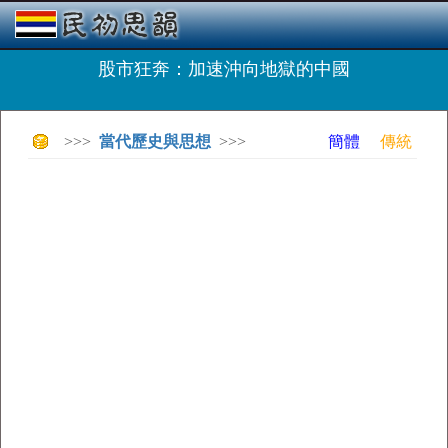
股市狂奔：加速沖向地獄的中國
>>>
當代歷史與思想
>>>
簡體
傳統