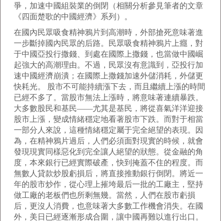
爭，加速中國組裝業的倒閉（相關分析參見筆者的文章
《四面楚歌的中國經濟》系列）。
在國內民眾吸食精神鴉片到高潮時，外部搶死意味著進
一步斷掉國內民眾的后路。民眾吸食精神鴉片上癮，對
于中國亞投行撒錢、到處在國際上撒錢，也當做中國崛
起強大的高潮理由。不過，民眾沒有意識到，亞投行加
速中國經濟崩潰；在國際上撒錢加速外儲消耗，外儲更
快耗光。 股市不可能持續漲下去，而且繼續上漲的時間
已經不多了。當股市無法上漲時，將意味著連續暴跌。
大多數股民和基民——尤其是基民，將從喜氣洋洋迎接
股市上漲，變成情緒穩定地看著股市下跌。而對于相當
一部分人來說，這種情緒穩定屬于完全絕望的表現。因
為，在精神鴉片過后，人們必須面對現實的時候，就會
發現現實同樣惡化到完全讓人絕望的狀態。從金融的角
度，本來銀行已經實際破產，快到掩蓋不住的程度。而
無數人貸款炒股虧損后，將直接推動銀行倒閉。將近一
年的股市炒作，從心理上摧垮最后一批的工廠主，堅持
做工廠的老板們也所剩無幾。當然，人們在股市虧損
后，更沒人消費，也意味著大多數工作機會消失。在國
外，美日已經逐漸形成合圍，讓中國再難以進行出口。