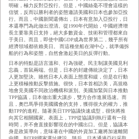
明確，極力反對亞投行。但是，中國絲毫不理會這樣的
信號，反而以勝利者的姿態邀請美國和日本也參加亞投
行。而且，中國新聞還傳出，日本有意加入亞投行，日
本還專門為此做出澄清。從1990年代開始，中國經濟增
長主要靠美日支持，絕大多數資金、技術和管理都來自
于美日。而且，即使中國GDP成為世界第二，幾乎所有
經濟領域都依賴美日。 而這種坐船在湖中心，就準備拆
船的行為和姿態，自然會激起美日的反彈行動。
日本的特點是語言溫和、行為強硬。民主制讓美國見利
忘義，首鼠兩端。但是，日本的封建傳統決定了，日本
人更加堅決。雖然日本人表面上態度和緩，但是在行動
上更積極推動反擊措施。很快，日本首相訪美，高規格
地會見美國不同政治機構和派別。美國加緊與日本推動
TPP協議，日本做出重大讓步，雙方合作進展迅速。而
且，奧巴馬爭得美國國會的支持，獲得很大的權力，推
動TPP的進程。隨著美日TPP協議快速成型，很快將推
向其它相關國家。表面上，TPP從協議到執行還有一段
時間，并不會直接影響現在的中國出口。但是，協議本
身是政策導向，意味著在中國的外資加工廠將加速離開
中國，到TPP國家選址建設。隨后，日本通過亞行采取