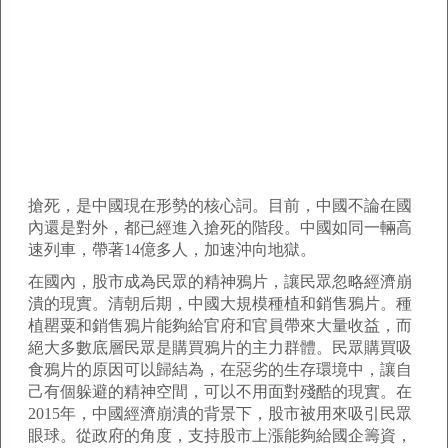
搶死，是中國現在形勢的核心詞。目前，中國不論在國
內還是對外，都已經進入搶死的階段。中國如同一輛高
速列車，帶著14億多人，加速沖向地獄。
在國內，股市成為民眾的精神鴉片，讓民眾忽略經濟崩
潰的現實。清朝后期，中國大規模種植和銷售鴉片。種
植罌粟和銷售鴉片能夠給官府和官員帶來大量收益，而
絕大多數底層民眾是購買鴉片的主力群體。民眾購買吸
食鴉片的原因可以歸結為，在惡劣的生存環境中，讓自
己有個躲避的精神空間，可以不用面對殘酷的現實。在
2015年，中國經濟崩潰的背景下，股市被用來吸引民眾
眼球。從政府的角度，支持股市上漲能夠給國企籌資，