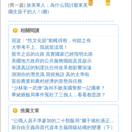
[舊一篇]
旅美華人：為什么我討厭來美
國生孩子的人！(圖)
相關閱讀
屈波：“性文化節”動輒得咎，何錯之有
大學考不上、我就當流氓！
股市之后的出路 其實國家已經指明出路
美國地方政府的公共服務職能及其啟示
有講真話的制度比任何改革都影響深遠
測測你的潛意識 我很無語 真的太準啦
當前農業和農村經濟的形勢與任務
“少林第一武僧”為何不敵美國警察一記擺拳？
畢姥爺飯局事件冤枉了三個人，看看都是誰？
推薦文章
“公職人員不準參加的二十類飯局”屬于矯枉過正嗎？
新自由主義與當代資本主義階級結構的變遷（下）