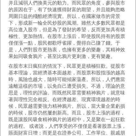
并且減弱人們換美元的動力。而民眾的角度，參與股市
的原因在于，有了快速獲得財富的期望，并且能夠忽略
周圍日益的殘酷經濟現實。所以，在國家做市的背景
下，形成新一輪全民炒股的風潮。雖然大多數民眾都是
高位進入股市，但是為了發財的希望，反而更加具有積
極性、更加熱情。在股市上漲后，即使股民持有的股票
僅僅漲一點，股民都歡呼雀躍，覺得自己賺了錢。于
是，人們對股市更熱衷，也擁有更多的樂趣，其精神效
果如同吸食鴉片，甚至比鴉片更刺激，更有樂趣。
在股市末日瘋狂的情況下，民眾更是積極狂歡。從股市
基本理論，當經濟基本面越差，而股票和股指漲的越高
時，風險也越大，隨時可能傾家蕩產。所以，人們應當
遠離這樣的市場，以免自己遭受損失。不過，理論的意
思是，理性的評論。而既然民眾需要精神鴉片，就意味
著與理性完全相反。在經濟越差、現實環境越差的時
候，民眾越需要強力精神鴉片。所以，當大量企業虧損
的時候，股市仍然屢創新高。而且，股市上漲的過程，
既是讓股民吸食精神鴉片的過程中，又是聚在一起狂歡
的過程。 或者說，人們享受的不僅僅是看著股票上漲，
賬面財富日增；而更是在證券公司、工作單位、親戚朋