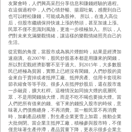
友聚會時，人們興高采烈分享信息和賺錢經驗的過程。
在這個過程中，人們心情舒暢、揚眉吐氣，感覺到自己
也可以輕松賺錢，可能成為股神。 所以，在進入高位
后，但股市繼續保持快速上漲的勢頭，甚至加速上漲。
民眾不僅不意識到風險，更進一步積極加入。所以，人
們對未來充滿樂觀情緒，讓這樣的樂觀情緒照亮自己的
生活。
從宏觀的角度，當股市成為鴉片煙館時，結果是經濟加
速崩潰。在2007年，股民炒股基本都是用賺來的閑錢，
所以對宏觀經濟影響不至于過大。到2015年，大多數股
民已經極為貧困，實際上已經沒有閑錢。人們炒股的資
金來自于賣掉或者抵押工廠、抵押房產、信用卡套現和
節衣縮食等等手段。很多人在抵押炒股后，還在股市進
一步融資，擴大杠桿。這種情況如同抽大煙的底層民
眾，不是用閑錢抽大煙，而是不吃不喝也要抽大煙。當
人們把所有借來的錢、省下來的錢投入股市的時候，意
味著人們債務纏身，不再消費。當一般民眾不再消費
時，加劇產品積壓，對生產企業更雪上加霜，推動企業
大批倒閉。當企業主抵押工廠，積極參與股市時，不僅
僅意味著生產停滯，產品質量下降，更表示很多企業主