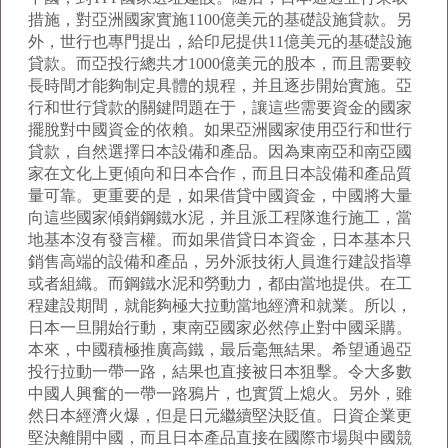
措施，對亞洲國家實施1100億美元的基礎設施貸款。另
外，世行也專門提出，給印尼提供11億美元的基礎設施
貸款。而亞投行總共才1000億美元的股本，而且需要較
長時間才能夠制定具體的規程，并且逐步開始實施。亞
行和世行貸款的關鍵問題在于，讓這些需要資金的國家
擺脫對中國資金的依賴。如果亞洲國家使用亞行和世行
貸款，自然選擇日本設備和產品。因為東南亞和南亞國
家在文化上更傾向和日本合作，而且日本設備和產品質
量可靠。更重要的是，如果借貸中國資金，中國將大量
向這些國家傾銷鋼鐵水泥，并且派工程隊進行施工，當
地基本沒有發言權。而如果借貸日本資金，日本基本只
銷售高端的設備和產品，另外派技術人員進行建設指導
或者組織。而鋼鐵水泥和勞動力，都由當地提供。在工
程建設期間，就能夠極大拉動當地經濟和就業。所以，
日本一旦開始行動，東南亞國家必然停止對中國采購。
本來，中國積極推廣高鐵，最后毫無結果。希望通過亞
投行拉動一帶一路，結果也直接被日本狙擊。令大多數
中國人興奮的一帶一路鴉片，也實質上熄火。另外，雖
然日本經濟火爆，但是日元繼續堅決貶值。日資企業更
堅決離開中國，而且日本產品直接在國際市場與中國競