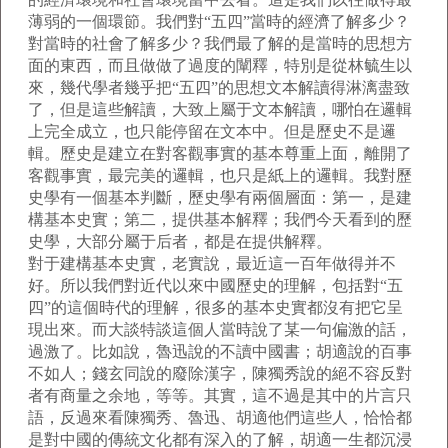
薄弱的一個環節。我們對“五四”當時的經濟了解多少？
對當時的社會了解多少？我們最了解的是當時的思想方
面的東西，而且做做了過度的闡釋，特別是從林毓生以
來，幾代學者幾乎把“五四”的思想文本解讀得淋漓盡致
了，但是這些解讀，大致上屬于文本解讀，哪怕在邏輯
上完全成立，也只能停留在文本中。但是歷史不是邏
輯。歷史是建立在對客觀事實的基本尊重上面，離開了
客觀事實，最完美的邏輯，也只是紙上的邏輯。我對歷
史學有一個基本判斷，歷史學有兩個層面：第一，是建
構基本史實；第二，提供基本解釋；我們今天看到的歷
史學，大部分屬于后者，都是在提供解釋。
對于建構基本史實，老實說，最近這一百年做得并不
好。所以我們對近代以來中國歷史的理解，包括對“五
四”的這個時代的理解，很多的基本史實都沒有把它呈
現出來。而大談特談這個人當時說了某一句偏激的話，
過激了。比如說，魯迅說的不讀中國書；胡適說的百事
不如人；錢玄同說的廢除漢字，陳獨秀說的絕不容反對
者有商量之余地，等等。其實，這不過是其中的片言只
語，反過來看陳獨秀、魯迅、胡適他們這些人，恰恰都
是對中國的傳統文化都有深入的了解，胡適一生都沉浸