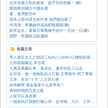
北宋靖康之恥的真相，超乎你的想象！(圖)
愛因斯坦關注中國命運
看，臺灣那些年
課本上那些課文的作者 他們都自殺了
何清漣：希臘緣何成為奶瓶國家(圖)
欺世盜名！看看日軍戰報中的中一共抗一日(圖)
鄧野：民國政治的邏輯
推薦文章
男人接近女人之錯誤三&#8212;&#8212;糟糕的第一印象
元和郡縣圖志 李吉甫
九萬里風鵬正舉。風休住，蓬舟吹取三山去。
比目魚：被一個無恥的人打動 文學青年·阿丁專號
王炎：告別"十月"人文與社會
經典解釋 潘金蓮拿什么來爭寵？
商朝時期的九世之亂
人皆可以為堯舜
一個老執行策劃打雜心得：從求職、入行、工作、交際與禁忌等