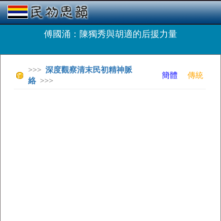
傅國涌：陳獨秀與胡適的后援力量
>>>
深度觀察清末民初精神脈
簡體
傳統
絡
>>>