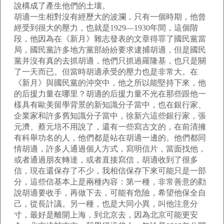
說構成了產生他們的土壤。
胡適一生相對沒有經歷大的波瀾，只有一個時期，他曾
經受到很大的壓力，也就是1929—1930年間，這個階
段，他因為在《新月》雜志發表的文章得罪了國民黨當
局，國民黨許多地方黨部紛紛要求逮捕胡適，但是國民
黨并沒有真的去抓胡適，他們只抓過羅隆基，也只是關
了一天而已。但當時胡適承受的壓力也是非常大。在
《新月》與國民黨的沖突中，他之所以能堅持下來，他
的后援力量在哪里？胡適的后援力量不光在那些跟他一
樣具有歐美留學背景的新知識分子當中，也在銀行家、
企業家和許多舊知識分子當中，徐新六這些銀行家，張
元濟、蔡元培不用說了，還有一些寫古文的，在前清擁
有科舉功名的人，他們都是站在胡適一邊的。他們都同
情胡適，許多人通過個人方式，寫明信片，當面找他，
或者通過朋友轉達，或者直接寫信，胡適收到了很多
信，現在還保存了不少，我相信保存下來可能只是一部
分，這些信基本上是兩種內容：第一種，非常善意的勸
說胡適要收手，再做下去，可能有危險，希望他保全自
己，從長計議。另一種，也是大同小異，叫他注意分
寸，最好是離開上海，到北京去，因為北京可能更安