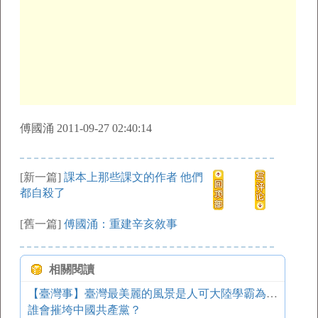
傅國涌 2011-09-27 02:40:14
[新一篇]
課本上那些課文的作者 他們
都自殺了
[舊一篇]
傅國涌：重建辛亥敘事
相關閱讀
【臺灣事】臺灣最美麗的風景是人可大陸學霸為何不愿去臺灣讀博士？
誰會摧垮中國共產黨？