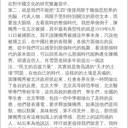
在對中國文化的研究樂趣當中。
第二，就是我們不能把“五四”僅僅局限于幾個思想界的
先驅、代表人物，局限于受到特別關注的那些文本，而
要放大眼睛，去看當時的整個時代。我想舉個例子，陳
獨秀一生五次被捕，其中最有典型性的就是1919年6月
11日被捕那次。我不說陳獨秀被捕這件事本身，只說他
被捕之后，在中國社會的各階層，各個方面做出的反
應。從中我們可以感受到那個時代的氛圍，看清那個時
代的基本面目，可以回答為什么那個時代能夠產生陳獨
秀、胡適這些人。肖雪慧老師多年前提出一個說
法，“民主的后援力量”，其實就是魯迅講的“天才的土
壤”問題，在他自己的時代，這樣的的土壤是具備的。
當陳獨秀被北洋政府抓起來，社會各界在第一時間做出
了各自的反應。北京大學、北京高等師范學校、北京醫
學專門學校等等，這些高校的教授們、學生們，全國的
學生會、北京學聯、包括一些中學都做出了及時的反
應，他們發表通電，要求釋放陳獨秀。如果說他們是同
類，物以類聚，臭味相投，算不得意外，那么，那些跟
陳獨秀沒有這種知識上的連帶感、思想上的認同感的
人，站出來為他說話、呼吁就更值得我們留意了。我特