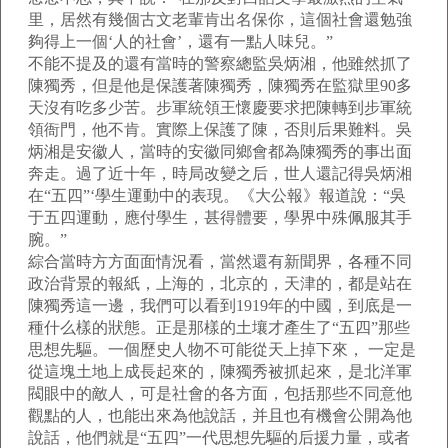
里，居然有幾個古文老輩肯出名保你，這個社會還勉強
夠得上一個‘人的社會’，還有一點人味兒。”
不能不提及的還有當時的警察總監吳炳湘，他雖然抓了
陳獨秀，但是他是保護著陳獨秀，陳獨秀在監獄里90多
天沒有吃多少苦。步軍統領王懷慶要求把陳轉到步軍統
領衙門，他不肯。實際上保護了陳，否則后果難料。吳
炳湘是安徽人，當時的安徽同鄉會都為陳獨秀的事出面
奔走。過了近十年，時局改變之后，世人還記得吳炳湘
在“五四”‘學生運動中的表現。《大公報》報道說：“吳
于五四運動，應付學生，甚得體要，學界中殊佩服其手
腕。”
綜合當時方方面面情況看，當然還有新聞界，各種不同
政治背景的報紙，上海的，北京的，天津的，都是站在
陳獨秀這一邊，我們可以看到1919年的中國，到底是一
種什么樣的狀態。正是那樣的土壤才產生了“五四”那些
思想先驅。一個歷史人物不可能從天上掉下來， 一定是
從這塊土地上成長起來的，陳獨秀被抓起來，是北洋軍
閥眼中的敵人，可是社會的各方面，包括那些不同意他
觀點的人，也能出來為他說話，并且也有機會公開為他
說話，他們就是“五四”一代思想先驅的后援力量，或者