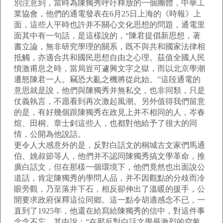
別注意到，當時為陳獨秀呼吁釋放的一個團體，中華工
業協會，他們的通電發表在6月25日上海的《時報》上
面，這些人平時也許并不關心文化思想的問題，通電里
面其中有一句話，是這樣說的，“陳君提倡新思想，著
書立論，無非研究學理的關系，既不與共和國家法律相
抵觸，亦適合共和國民思想自由之心理。茲值全國人民
憤激甫息之時，當局豈可遽興文字之獄，而以北京學潮
遷怒陳君一人。竊恐大亂之機將從此始。”這段通電的
意思就是說，他們與陳獨秀并無私交，也非同類，只是
仗義執言，不愿看到再次激起風潮。另外值得我們留意
的是，有好幾個跟陳獨秀在政見上并不相同的人，岑春
煊、田桐、章士釗這些人，也都對他給予了很大的同
情，公開為他說話。
更令人大感意外的是，反對白話文的桐城古文家們馬通
伯、姚叔節等人，他們并不認同陳獨秀搞文學革命，推
廣白話文，但在那樣一個環境下，他們竟然也出面說公
道話，肯定陳獨秀的學問人品，并不因觀點的分歧而冷
眼旁觀，乃至落井下石，相反卻伸出了溫暖的援手，公
開要求政府保釋這位同鄉。這一點令胡適感念不已，一
直到了1925年，他還在給寫給陳獨秀的信中，對這件事
念念不忘，其中說：“在那反對白話文學最激烈的空氣