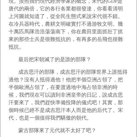
現。按照我們現代經濟學家的概念，宋代的GDP是
唐代的兩倍，它的各行各業都很發達，你看看清明
上河圖就知道了，從全民生態式來說宋代很不錯。
在冷兵器時代，農耕文明確實打不過游牧文明。幾
十萬匹馬隊浩浩蕩蕩南下，你在農田里面抓壯丁抓
來的那些士兵是很難抵抗的，有再多的岳飛也很難
抵抗。
最后把宋朝滅了的是誰的部隊？
成吉思汗的部隊，成吉思汗的部隊世界上誰抵得
過他？沒有人抵得過他！他把半個亞洲占領了，把
半個歐洲占領了，在要渡過地中海占領非洲的時
候，我們現在可以讀到非洲皇帝的日記，說成吉思
汗要來了，我們趕快準備投降的儀式吧！其實，那
個時候已經不是成吉思汗本人而是他的后代了。宋
代，也是一個值得我們驕傲的朝代。
蒙古部隊來了元代就不太好了吧？