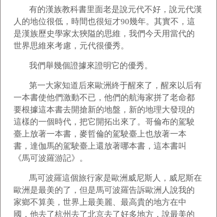
有的漢族教科書里面老是說元代不好，說元代漢
人的地位很低，時間也很短才90幾年。其實不，這
是漢族歷史學家太狹隘的思維，我們今天用當代的
世界思維來考慮，元代很優秀。
我們舉幾個證據來證明它的優秀。
第一大家知道后來歐洲終于醒來了，醒來以后有
一本書使他們激動不已，他們的航海家拼了老命都
要根據這本書去開搶新的地盤，新的地理大發現的
這樣的一個時代，把它開拓出來了。哥倫布的駕駛
臺上放著一本書，麥哲倫的駕駛臺上也放著一本
書，達伽馬的駕駛臺上還放著哪本書，這本書叫
《馬可波羅游記》。
馬可波羅這個旅行家是歐洲威尼斯人，威尼斯在
歐洲是最美的了，但是馬可波羅告訴歐洲人說我的
家鄉不算美，世界上最美麗、最高貴的地方在中
國，他去了杭州去了北京去了好多地方，說最美的