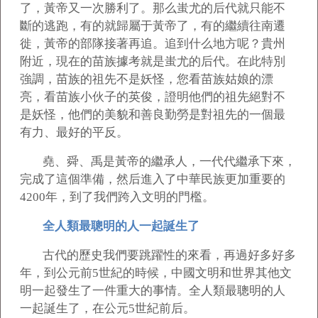
了，黃帝又一次勝利了。那么蚩尤的后代就只能不
斷的逃跑，有的就歸屬于黃帝了，有的繼續往南遷
徙，黃帝的部隊接著再追。追到什么地方呢？貴州
附近，現在的苗族據考就是蚩尤的后代。在此特別
強調，苗族的祖先不是妖怪，您看苗族姑娘的漂
亮，看苗族小伙子的英俊，證明他們的祖先絕對不
是妖怪，他們的美貌和善良勤勞是對祖先的一個最
有力、最好的平反。
堯、舜、禹是黃帝的繼承人，一代代繼承下來，
完成了這個準備，然后進入了中華民族更加重要的
4200年，到了我們跨入文明的門檻。
全人類最聰明的人一起誕生了
古代的歷史我們要跳躍性的來看，再過好多好多
年，到公元前5世紀的時候，中國文明和世界其他文
明一起發生了一件重大的事情。全人類最聰明的人
一起誕生了，在公元5世紀前后。