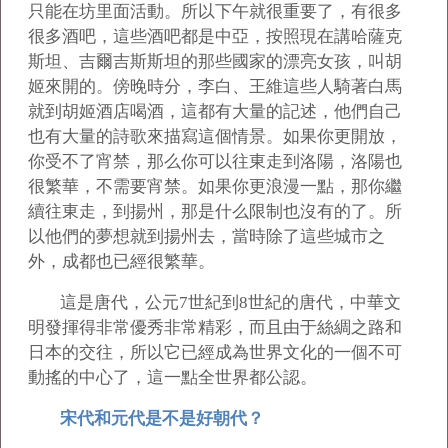
只能在坊里面活動。所以下午就很重要了，有很多
很多酒吧，這些酒吧都是中亞，按照現在講哈薩克
斯坦、吉爾吉斯斯坦的那些國家的漂亮女孩，叫胡
姬來開的。傍晚時分，李白、王維這些人騎著白馬
就到胡姬酒店喝酒，這都有大量的記述，他們自己
也有大量的詩歌來描寫這個情景。如果你更開放，
你受不了宵禁，那么你可以往東走到洛陽，洛陽也
很繁華，不需要宵禁。如果你更浪漫一點，那你繼
續往東走，到揚州，那是什么限制也沒有的了。所
以他們的夢想就到揚州去，當時除了這些城市之
外，成都也已經很繁華。
這是唐代，公元7世紀到8世紀的唐代，中華文
明發揮得非常優秀非常精彩，而且由于絲綢之路和
日本的交往，所以它已經成為世界文化的一個不可
動搖的中心了，這一點全世界都公認。
宋代和元代是不是好朝代？