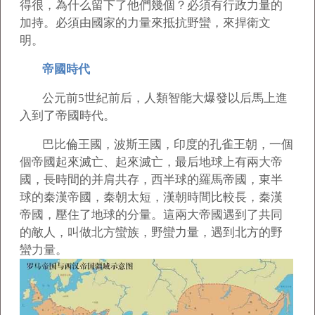
得很，為什么留下了他們幾個？必須有行政力量的
加持。必須由國家的力量來抵抗野蠻，來捍衛文
明。
帝國時代
公元前5世紀前后，人類智能大爆發以后馬上進
入到了帝國時代。
巴比倫王國，波斯王國，印度的孔雀王朝，一個
個帝國起來滅亡、起來滅亡，最后地球上有兩大帝
國，長時間的并肩共存，西半球的羅馬帝國，東半
球的秦漢帝國，秦朝太短，漢朝時間比較長，秦漢
帝國，壓住了地球的分量。這兩大帝國遇到了共同
的敵人，叫做北方蠻族，野蠻力量，遇到北方的野
蠻力量。