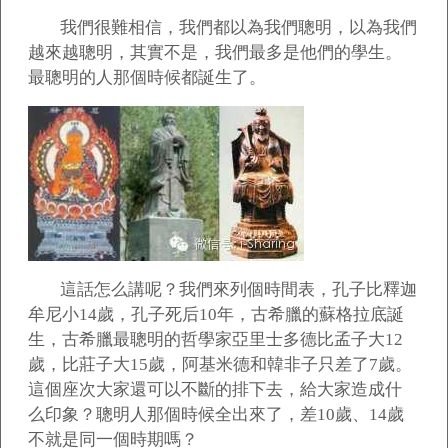
我們很難相信，我們都以為我們聰明，以為我們
越來越聰明，其實不是，我們最多是他們的學生。
最聰明的人那個時候都誕生了。
這話怎么講呢？我們來列個時間表，孔子比釋迦
牟尼小14歲，孔子死后10年，古希臘的蘇格拉底誕
生，古希臘最聰明的哲學家亞里士多德比孟子大12
歲，比莊子大15歲，阿基米德和韓非子只差了7歲。
這個座次大家還可以不斷的排下去，給大家造成什
么印象？聰明人那個時候全出來了，差10歲、14歲
不就是同一個時期嗎？