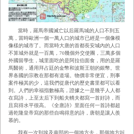
當時，羅馬帝國滅亡以后羅馬城的人口不到五
萬，當時歐洲一個一萬人口的城市已經是一個像模
像樣的城市了。而當時大唐的首都長安城內的人口
不算城外就是一百萬，70幾個外交使團，三萬多個
外國留學生，城里面吃的是阿拉伯面食，用的是羅
馬醫術，通用拜占廷的金幣和波斯王朝的銀幣。世
界各國的宗教在那都有道場。物價非常便宜，刑事
案件極其的少，這我們從唐代的歷史書里都可以看
到。人們的幸福指數極高，證據之一是幾乎人人都
在寫詩，上至太后下到船夫轎夫都寫一首好詩，而
且寫得水平很高。《全唐詩》里面任何一首詩都超
過乾隆皇帝寫的那些自鳴得意的詩，唐朝是讓人羨
慕的。
我有一次到埃及南部的一個地方去，那個地方叫