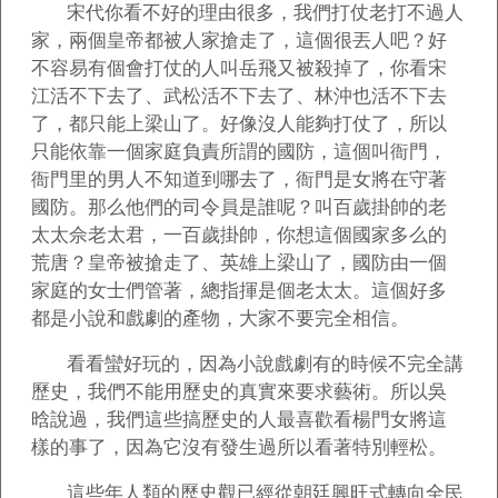
宋代你看不好的理由很多，我們打仗老打不過人
家，兩個皇帝都被人家搶走了，這個很丟人吧？好
不容易有個會打仗的人叫岳飛又被殺掉了，你看宋
江活不下去了、武松活不下去了、林沖也活不下去
了，都只能上梁山了。好像沒人能夠打仗了，所以
只能依靠一個家庭負責所謂的國防，這個叫衙門，
衙門里的男人不知道到哪去了，衙門是女將在守著
國防。那么他們的司令員是誰呢？叫百歲掛帥的老
太太佘老太君，一百歲掛帥，你想這個國家多么的
荒唐？皇帝被搶走了、英雄上梁山了，國防由一個
家庭的女士們管著，總指揮是個老太太。這個好多
都是小說和戲劇的產物，大家不要完全相信。
看看蠻好玩的，因為小說戲劇有的時候不完全講
歷史，我們不能用歷史的真實來要求藝術。所以吳
晗說過，我們這些搞歷史的人最喜歡看楊門女將這
樣的事了，因為它沒有發生過所以看著特別輕松。
這些年人類的歷史觀已經從朝廷興旺式轉向全民