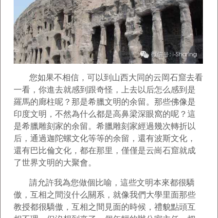
您如果不相信，可以到山西大同的云岡石窟去看
一看，你進去就感到跟奇怪，上去以后怎么感到是
羅馬的廊柱呢？那是希臘文明的余留。那些佛像是
印度文明，不然為什么都是高鼻梁深眼窩的呢？這
是希臘雕刻家的余留。希臘雕刻家經過幾次轉折以
后，通過迦陀螺文化等等的余留，還有波斯文化，
還有巴比倫文化，都在那里，僅僅是云崗石窟就成
了世界文明的大聚會。
請允許我為您做個比喻，這些文明本來都很驕
傲，互相之間沒什么關系，就像我們大學里面那些
教授都很驕傲，互相之間見面的時候，禮貌點頭互