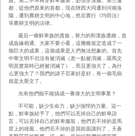
族。第二不準再穿鮮卑服裝，必須穿漢服。第三遷
都，從他們原來的首都，現在陜西大同遷到河南洛
陽，遷到農耕文明的中心地，然后實行《均田法》
等農耕文明的法律。
最后一條鮮卑族的貴族，努力的和漢族通婚，造
成血緣相通。大家不要小看，這幾條規定造成了一
個巨大的成果，這個成果是人們無法想象的。首先
中華文明不但沒有被消滅（差一點被消滅，羅馬文
明其實當時已經被消滅了），而且更強大了，為什
么更強大了？我們的諸子百家好是好，有一個毛病
就是太斯文了。
光有他們能不能搞成一番偉大的文明事業？
不可能，缺少生命力，缺少強悍的力量。這一
點，鮮卑族給予了，他們可以丟掉自己的鮮卑語
言，可以丟掉自己的鮮卑服裝，他們丟不掉的是馬
背上的雄風，他們丟不掉的是我前面講到了，天蒼