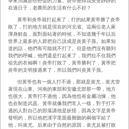
爭來消滅那些野蠻的力量。炎帝覺得我安安靜靜的
在過日子，老農民的生活有什么不好？
黃帝和炎帝就打起來了，打的結果黃帝勝了炎帝
敗了，打的地方就是現在的河北省。這兩位老人家
渾身鮮血，面對面站著的時候，不知道幾千年以后
世界上最多的人群把自己說成是炎黃子孫。如果知
道的話，他們有可能就不打了。但是他們沒有聽到
我們的呼喊，他們還是打起來了，我們拉不住我們
祖先的衣袖啊！炎帝打敗了，黃帝勝利了，黃帝把
炎帝的文明接過來了，所以我們叫炎黃子孫。
但黃帝也有一個人打不過，那就是蚩尤，蚩尤管
著現在山東、河南的東部和安徽北部那一帶，地方
也很大，黃帝打不過他，因為他也有金屬冶煉，他
也在制造武器。黃帝就像我們常人一樣，對于打不
過的人對自己的部落講他是妖怪，因為文字是黃帝
發明的，所以他把漢字里面最難聽的兩個字給了
他，叫蚩尤。后來由于自然的原因，蚩尤反被打敗