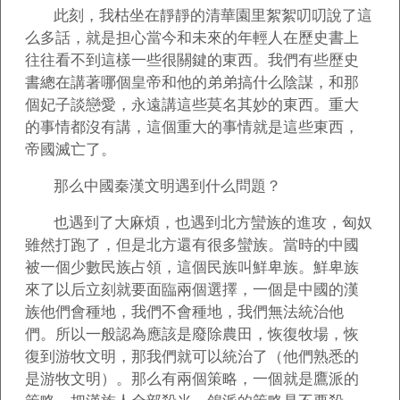
此刻，我枯坐在靜靜的清華園里絮絮叨叨說了這
么多話，就是担心當今和未來的年輕人在歷史書上
往往看不到這樣一些很關鍵的東西。我們有些歷史
書總在講著哪個皇帝和他的弟弟搞什么陰謀，和那
個妃子談戀愛，永遠講這些莫名其妙的東西。重大
的事情都沒有講，這個重大的事情就是這些東西，
帝國滅亡了。
那么中國秦漢文明遇到什么問題？
也遇到了大麻煩，也遇到北方蠻族的進攻，匈奴
雖然打跑了，但是北方還有很多蠻族。當時的中國
被一個少數民族占領，這個民族叫鮮卑族。鮮卑族
來了以后立刻就要面臨兩個選擇，一個是中國的漢
族他們會種地，我們不會種地，我們無法統治他
們。所以一般認為應該是廢除農田，恢復牧場，恢
復到游牧文明，那我們就可以統治了（他們熟悉的
是游牧文明）。那么有兩個策略，一個就是鷹派的