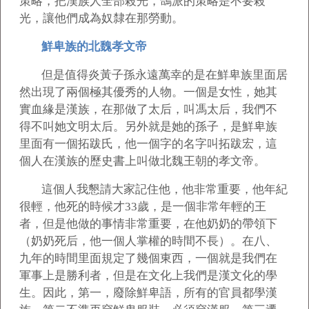
策略，把漢族人全部殺光，鴿派的策略是不要殺
光，讓他們成為奴隸在那勞動。
鮮卑族的北魏孝文帝
但是值得炎黃子孫永遠萬幸的是在鮮卑族里面居
然出現了兩個極其優秀的人物。一個是女性，她其
實血緣是漢族，在那做了太后，叫馮太后，我們不
得不叫她文明太后。另外就是她的孫子，是鮮卑族
里面有一個拓跋氏，他一個字的名字叫拓跋宏，這
個人在漢族的歷史書上叫做北魏王朝的孝文帝。
這個人我懇請大家記住他，他非常重要，他年紀
很輕，他死的時候才33歲，是一個非常年輕的王
者，但是他做的事情非常重要，在他奶奶的帶領下
（奶奶死后，他一個人掌權的時間不長）。在八、
九年的時間里面規定了幾個東西，一個就是我們在
軍事上是勝利者，但是在文化上我們是漢文化的學
生。因此，第一，廢除鮮卑語，所有的官員都學漢