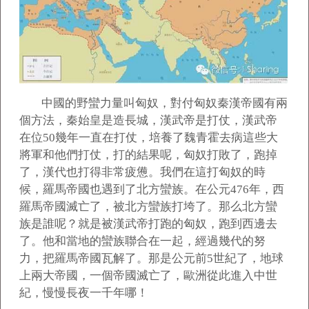
中國的野蠻力量叫匈奴，對付匈奴秦漢帝國有兩
個方法，秦始皇是造長城，漢武帝是打仗，漢武帝
在位50幾年一直在打仗，培養了魏青霍去病這些大
將軍和他們打仗，打的結果呢，匈奴打敗了，跑掉
了，漢代也打得非常疲憊。我們在這打匈奴的時
候，羅馬帝國也遇到了北方蠻族。在公元476年，西
羅馬帝國滅亡了，被北方蠻族打垮了。那么北方蠻
族是誰呢？就是被漢武帝打跑的匈奴，跑到西邊去
了。他和當地的蠻族聯合在一起，經過幾代的努
力，把羅馬帝國瓦解了。那是公元前5世紀了，地球
上兩大帝國，一個帝國滅亡了，歐洲從此進入中世
紀，慢慢長夜一千年哪！