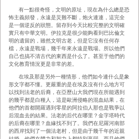
有一點很奇怪，文明的原址，現在為什么總是恐
怖主義頻發，永遠是災難不斷，炮火連連，這完全
是一個逆反的狀態。留存到今天比較完整的文明確
實只有中華文明。伊拉克是很少能夠看到巴比倫文
明的遺留的，雖然文明古老，但是它沒有任何存
檔，永遠是戰場，幾千年來永遠是戰場。所以他們
自己也搞不清古代的東西是什么了。甚至于他們的
文化教育情況更是非常的差。
在埃及那是另外一種情形，他們如今連什么是象
形文字都不懂。更嚴重的是在埃及沒有什么地方可
以找到法老的后裔，在亞歷山大我們現在所能遇到
的幾乎都是白種人，這是歐洲侵略的混血結果，在
他們的首都開羅遇到零星的阿拉伯人那也是戰爭以
后混血去的結果。法老的后代在哪里？金字塔時代
的后裔在哪里？血緣找不到了。我們在尼羅河南部
的西岸找到了一個法老村，但是由于幾千年的近親
結婚，他們在體力和智力上都特別羸弱，而且他們