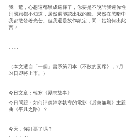
我一驚，心想這都黑成這樣了，你要是不說話我連你性
別國籍都不知道，居然還能認出我的臉。果然在黑暗中
我都散發著光芒。但我還是故作鎮定，問：姑娘何出此
言？
……
（本文選自「一個」書系第四本《不散的宴席》，7月
24日即將上市。）
今日文章：韓寒《勵志故事》
今日問題：如何評價韓寒執導的電影《后會無期》主題
曲《平凡之路》？
今天，你訂票了嗎？