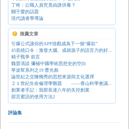
丁咚：公職人員究竟由誰供養？
關于愛的話題
現代讀者學導論
推薦文章
引爆公式讓你的APP游戲成為下一個“爆款”
45首繞口令：激發大腦、成就孩子的語言力的好方法！
精子戰爭 前言
魏晉清談 彌補中國學術思想史的空白
寧波幫系列之19 曹光彪
論世紀之交陳獨秀的思想來源與文化選擇
２１世紀生命倫理學難題 ——香山科學會議第１２０次學術研討會述要
創業者手記：我那長達八年的失控創業
甜言蜜語的使用方法2
評論集