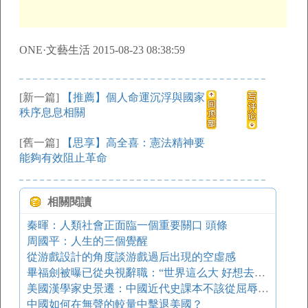
ONE·文藝生活 2015-08-23 08:38:59
[新一篇]
【推薦】個人命運沉浮與國家
秩序息息相關
[舊一篇]
【思享】高全喜：憲法精神要
能夠有效阻止革命
相關閱讀
秦暉：人類社會正面臨一個重要關口 頭條
周國平：人生的三個覺醒
從游戲設計的角度談游戲過后出現的空虛感
畢福劍被曝已從央視辭職：“世界這么大 好想去看看！”
美國漢學家史景遷：中國近代史課本不該從屈辱講起
中國如何在無聲的較量中擊退美國？